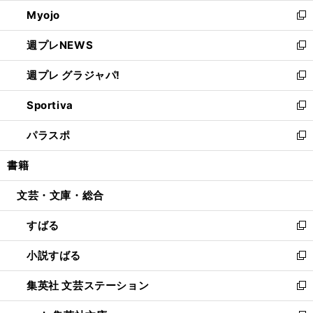
ウ
ン
ウ
Myojo
く
で
ド
ィ
新
開
ウ
ン
し
週プレNEWS
く
で
ド
い
新
開
ウ
ウ
し
週プレ グラジャパ!
く
で
ィ
い
新
開
ン
ウ
し
Sportiva
く
ド
ィ
い
新
ウ
ン
ウ
し
パラスポ
で
ド
ィ
い
新
開
ウ
ン
ウ
し
書籍
く
で
ド
ィ
い
開
ウ
ン
ウ
文芸・文庫・総合
く
で
ド
ィ
開
ウ
ン
すばる
く
で
ド
新
開
ウ
し
小説すばる
く
で
い
新
開
ウ
し
集英社 文芸ステーション
く
ィ
い
新
ン
ウ
し