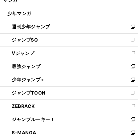
マンガ
ド
閉
ウ
じ
少年マンガ
で
る
開
週刊少年ジャンプ
く
新
し
ジャンプSQ
い
新
ウ
し
Vジャンプ
ィ
い
新
ン
ウ
し
最強ジャンプ
ド
ィ
い
新
ウ
ン
ウ
し
少年ジャンプ+
で
ド
ィ
い
新
開
ウ
ン
ウ
し
ジャンプTOON
く
で
ド
ィ
い
新
開
ウ
ン
ウ
し
ZEBRACK
く
で
ド
ィ
い
新
開
ウ
ン
ウ
し
ジャンプルーキー！
く
で
ド
ィ
い
新
開
ウ
ン
ウ
し
S-MANGA
く
で
ド
ィ
い
新