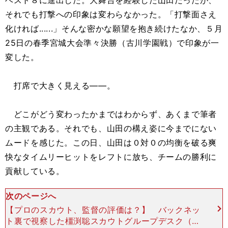
ベスト８に進出した。大舞台を経験した山田だったが、
それでも打撃への印象は変わらなかった。「打撃面さえ
化ければ......」そんな密かな願望を抱き続けたなか、５月
25日の春季宮城大会準々決勝（古川学園戦）で印象が一
変した。
打席で大きく見える――。
どこがどう変わったかまではわからず、あくまで筆者
の主観である。それでも、山田の構え姿に今までにない
ムードを感じた。この日、山田は０対０の均衡を破る爽
快なタイムリーヒットをレフトに放ち、チームの勝利に
貢献している。
次のページへ
【プロのスカウト、監督の評価は？】 バックネッ
ト裏で視察した橿渕聡スカウトグループデスク（ヤ