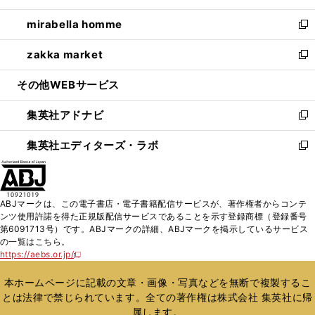
開
ウ
ン
ウ
し
mirabella homme
く
で
ド
ィ
い
新
開
ウ
ン
ウ
し
zakka market
く
で
ド
ィ
い
新
開
ウ
ン
ウ
し
その他WEBサービス
く
で
ド
ィ
い
開
ウ
ン
ウ
集英社アドナビ
く
で
ド
ィ
新
開
ウ
ン
し
集英社エディターズ・ラボ
く
で
ド
い
新
開
ウ
ウ
し
く
で
ィ
い
開
ン
ウ
ABJマークは、この電子書店・電子書籍配信サービスが、著作権者からコンテ
く
ド
ィ
ンツ使用許諾を得た正規版配信サービスであることを示す登録商標（登録番号
ウ
ン
第6091713号）です。ABJマークの詳細、ABJマークを掲示しているサービス
で
ド
の一覧はこちら。
開
ウ
https://aebs.or.jp/
新
く
で
し
い
開
本ホームページに記載の文章・画像・写真などを無断で複製するこ
ウ
く
とは法律で禁じられています。全ての著作権は株式会社 集英社に帰
ィ
属します。
ン