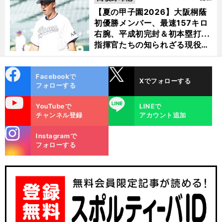
【夏の甲子園2026】大阪桐蔭
初優勝メンバー、最速157キロ
右腕、平成初完封＆初本塁打...
指揮官たちの知られざる現役時
代
cebo
X
Facebookで
Xでフォローする
ok
フォローする
uTube
LINE
YouTubeで
LINEで
チャンネル登録
アカウント追加
前
将
の「
流
央
夏へ
の課題は
stagra
へ
Instagramで
m
フォローする