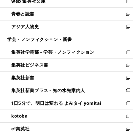
web 集英社文庫
ド
ィ
い
新
ウ
ン
ウ
し
青春と読書
で
ド
ィ
い
新
開
ウ
ン
ウ
し
アジア人物史
く
で
ド
ィ
い
新
開
ウ
ン
ウ
し
学芸・ノンフィクション・新書
く
で
ド
ィ
い
開
ウ
ン
ウ
集英社学芸部 - 学芸・ノンフィクション
く
で
ド
ィ
新
開
ウ
ン
し
集英社ビジネス書
く
で
ド
い
新
開
ウ
ウ
し
集英社新書
く
で
ィ
い
新
開
ン
ウ
し
集英社新書プラス - 知の水先案内人
く
ド
ィ
い
新
ウ
ン
ウ
し
1日5分で、明日は変わる よみタイ yomitai
で
ド
ィ
い
新
開
ウ
ン
ウ
し
kotoba
く
で
ド
ィ
い
新
開
ウ
ン
ウ
し
e!集英社
く
で
ド
ィ
い
新