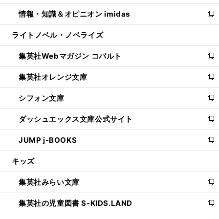
開
ウ
ン
ウ
し
情報・知識＆オピニオン imidas
く
で
ド
ィ
い
新
開
ウ
ン
ウ
し
ライトノベル・ノベライズ
く
で
ド
ィ
い
開
ウ
ン
ウ
集英社Webマガジン コバルト
く
で
ド
ィ
新
開
ウ
ン
し
集英社オレンジ文庫
く
で
ド
い
新
開
ウ
ウ
し
シフォン文庫
く
で
ィ
い
新
開
ン
ウ
し
ダッシュエックス文庫公式サイト
く
ド
ィ
い
新
ウ
ン
ウ
し
JUMP j-BOOKS
で
ド
ィ
い
新
開
ウ
ン
ウ
し
キッズ
く
で
ド
ィ
い
開
ウ
ン
ウ
集英社みらい文庫
く
で
ド
ィ
新
開
ウ
ン
し
集英社の児童図書 S-KIDS.LAND
く
で
ド
い
新
開
ウ
ウ
し