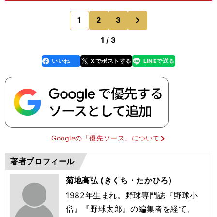
クルト）に尋ねると、こんな感想が返ってきた。
「もともと形はよかったですけど、バットを振れる
次
1
2
3
のページへ
ようになってきま
1 / 3
いいね
Xでポストする
LINEで送る
line
faceboo
x
k
Googleの「優先ソース」について
著者プロフィール
菊地高弘 (きくち・たかひろ)
1982年生まれ。野球専門誌『野球小
僧』『野球太郎』の編集者を経て、