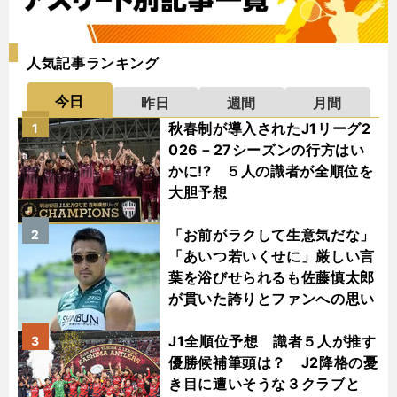
人気記事ランキング
今日
昨日
週間
月間
秋春制が導入されたJ1リーグ2
1
026－27シーズンの行方はい
かに!? ５人の識者が全順位を
大胆予想
「お前がラクして生意気だな」
2
「あいつ若いくせに」厳しい言
葉を浴びせられるも佐藤慎太郎
が貫いた誇りとファンへの思い
J1全順位予想 識者５人が推す
3
優勝候補筆頭は？ J2降格の憂
き目に遭いそうな３クラブと