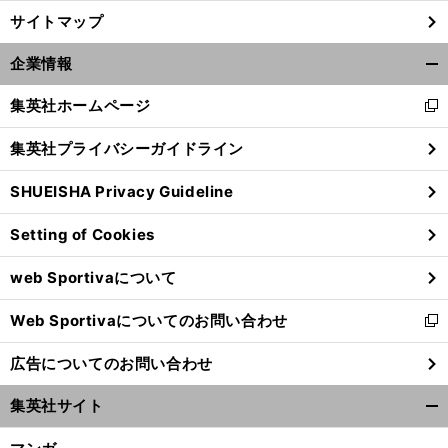
サイトマップ
企業情報
開
く/
集英社ホームページ
新
閉
し
じ
集英社プライバシーガイドライン
い
る
ウ
SHUEISHA Privacy Guideline
ィ
ン
Setting of Cookies
ド
ウ
web Sportivaについて
で
開
Web Sportivaについてのお問い合わせ
く
新
し
広告についてのお問い合わせ
い
ウ
集英社サイト
ィ
開
ン
く/