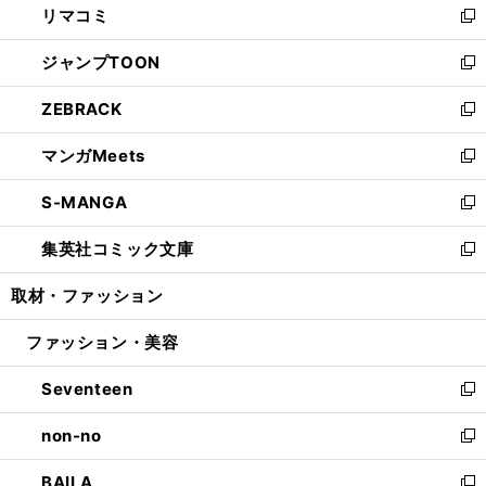
リマコミ
で
ド
ィ
い
新
開
ウ
ン
ウ
し
ジャンプTOON
く
で
ド
ィ
い
新
開
ウ
ン
ウ
し
ZEBRACK
く
で
ド
ィ
い
新
開
ウ
ン
ウ
し
マンガMeets
く
で
ド
ィ
い
新
開
ウ
ン
ウ
し
S-MANGA
く
で
ド
ィ
い
新
開
ウ
ン
ウ
し
集英社コミック文庫
く
で
ド
ィ
い
新
開
ウ
ン
ウ
し
取材・ファッション
く
で
ド
ィ
い
開
ウ
ン
ウ
ファッション・美容
く
で
ド
ィ
開
ウ
ン
Seventeen
く
で
ド
新
開
ウ
し
non-no
く
で
い
新
開
ウ
し
BAILA
く
ィ
い