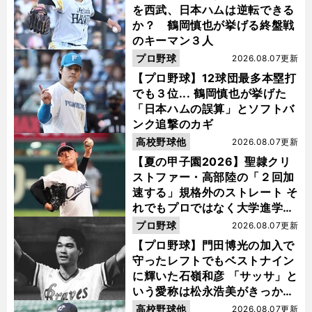
を西武、日本ハムは逆転できる
か？ 鶴岡慎也が挙げる終盤戦
のキーマン３人
プロ野球
2026.08.07更新
【プロ野球】12球団最多本塁打
でも３位... 鶴岡慎也が挙げた
「日本ハムの誤算」とソフトバ
ンク追撃のカギ
高校野球他
2026.08.07更新
【夏の甲子園2026】聖隷クリ
ストファー・高部陸の「２回加
速する」規格外のストレート そ
れでもプロではなく大学進学を
選ぶ理由
プロ野球
2026.08.07更新
【プロ野球】門田博光の加入で
守ったレフトでもベストナイン
に輝いた石嶺和彦 「サッサ」と
いう愛称は松永浩美がきっか
け？
高校野球他
2026.08.07更新