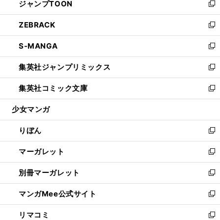
ジャンプTOON
く
で
ド
ィ
い
新
開
ウ
ン
ウ
し
ZEBRACK
く
で
ド
ィ
い
新
開
ウ
ン
ウ
し
S-MANGA
く
で
ド
ィ
い
新
開
ウ
ン
ウ
し
集英社ジャンプリミックス
く
で
ド
ィ
い
新
開
ウ
ン
ウ
し
集英社コミック文庫
く
で
ド
ィ
い
新
開
ウ
ン
ウ
し
少女マンガ
く
で
ド
ィ
い
開
ウ
ン
ウ
りぼん
く
で
ド
ィ
新
開
ウ
ン
し
マーガレット
く
で
ド
い
新
開
ウ
ウ
し
別冊マーガレット
く
で
ィ
い
新
開
ン
ウ
し
マンガMee公式サイト
く
ド
ィ
い
新
ウ
ン
ウ
し
リマコミ
で
ド
ィ
い
新