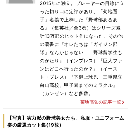
2015年に独立。プレーヤーの目線に立
った切り口に定評があり、「菊地選
手」名義で上梓した『野球部あるあ
る』（集英社／全3巻）はシリーズ累
計13万部のヒット作になった。その他
の著書に『オレたちは「ガイジン部
隊」なんかじゃない！ 野球留学生も
のがたり』（インプレス）『巨人ファ
ンはどこへ行ったのか？』（イース
ト・プレス）『下剋上球児 三重県立
白山高校、甲子園までのミラクル』
（カンゼン）など多数。
菊地高弘の記事一覧
【写真】実力派の野球美女たち。私服・ユニフォーム
姿の厳選カット集(19枚)