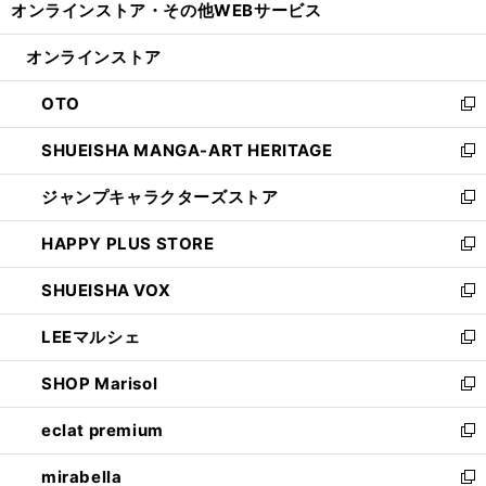
オンラインストア・
その他WEBサービス
く
で
ィ
い
開
ン
ウ
オンラインストア
く
ド
ィ
ウ
ン
OTO
で
ド
新
開
ウ
し
SHUEISHA MANGA-ART HERITAGE
く
で
い
新
開
ウ
し
ジャンプキャラクターズストア
く
ィ
い
新
ン
ウ
し
HAPPY PLUS STORE
ド
ィ
い
新
ウ
ン
ウ
し
SHUEISHA VOX
で
ド
ィ
い
新
開
ウ
ン
ウ
し
LEEマルシェ
く
で
ド
ィ
い
新
開
ウ
ン
ウ
し
SHOP Marisol
く
で
ド
ィ
い
新
開
ウ
ン
ウ
し
eclat premium
く
で
ド
ィ
い
新
開
ウ
ン
ウ
し
mirabella
く
で
ド
ィ
い
新