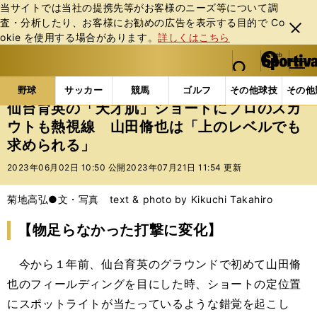
当サイトでは当社の提携先等がお客様のニーズ等について調
査・分析したり、お客様にお勧めの広告を表⽰する⽬的で Co
閉じ
okie を使⽤する場合があります。
詳しくはこちら
る
マイペ
web Sportiva (webスポルティーバ)
検索
メニュ
we
ー
野球の記事一覧
高校野球他
仙台育英の「天才肌」
b
ジ
野球
サッカー
競馬
ゴルフ
その他球技
その他
ス
仙台育英の「天才肌」ショートにプロのスカ
ポ
ウトも熱視線 山田脩也は「上のレベルでも
ル
求められる」
テ
ィ
2023年06月02日 10:50 公開
2023年07月21日 11:54 更新
ー
バ
菊地高弘●文・写真 text & photo by Kikuchi Takahiro
【物足らなかった打撃に変化】
今から１年前、仙台育英のグラウンドで初めて山田脩
也のフィールディングを目にした時、ショートの定位置
にスポットライトが当たっているような錯覚を起こし