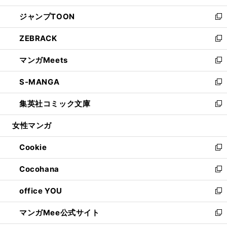
開
ウ
ン
ウ
し
ジャンプTOON
く
で
ド
ィ
い
新
開
ウ
ン
ウ
し
ZEBRACK
く
で
ド
ィ
い
新
開
ウ
ン
ウ
し
マンガMeets
く
で
ド
ィ
い
新
開
ウ
ン
ウ
し
S-MANGA
く
で
ド
ィ
い
新
開
ウ
ン
ウ
し
集英社コミック文庫
く
で
ド
ィ
い
新
開
ウ
ン
ウ
し
女性マンガ
く
で
ド
ィ
い
開
ウ
ン
ウ
Cookie
く
で
ド
ィ
新
開
ウ
ン
し
Cocohana
く
で
ド
い
新
開
ウ
ウ
し
office YOU
く
で
ィ
い
新
開
ン
ウ
し
マンガMee公式サイト
く
ド
ィ
い
新
ウ
ン
ウ
し