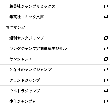
開
ウ
ン
ウ
し
集英社ジャンプリミックス
く
で
ド
ィ
い
新
開
ウ
ン
ウ
し
集英社コミック文庫
く
で
ド
ィ
い
新
開
ウ
ン
ウ
し
青年マンガ
く
で
ド
ィ
い
開
ウ
ン
ウ
週刊ヤングジャンプ
く
で
ド
ィ
新
開
ウ
ン
し
ヤングジャンプ定期購読デジタル
く
で
ド
い
新
開
ウ
ウ
し
ヤンジャン！
く
で
ィ
い
新
開
ン
ウ
し
となりのヤングジャンプ
く
ド
ィ
い
新
ウ
ン
ウ
し
グランドジャンプ
で
ド
ィ
い
新
開
ウ
ン
ウ
し
ウルトラジャンプ
く
で
ド
ィ
い
新
開
ウ
ン
ウ
し
少年ジャンプ+
く
で
ド
ィ
い
新
開
ウ
ン
ウ
し