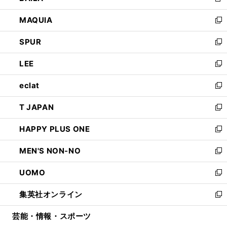
新
ン
ウ
し
MAQUIA
ド
ィ
い
新
ウ
ン
ウ
し
SPUR
で
ド
ィ
い
新
開
ウ
ン
ウ
し
LEE
く
で
ド
ィ
い
新
開
ウ
ン
ウ
し
eclat
く
で
ド
ィ
い
新
開
ウ
ン
ウ
し
T JAPAN
く
で
ド
ィ
い
新
開
ウ
ン
ウ
し
HAPPY PLUS ONE
く
で
ド
ィ
い
新
開
ウ
ン
ウ
し
MEN'S NON-NO
く
で
ド
ィ
い
新
開
ウ
ン
ウ
し
UOMO
く
で
ド
ィ
い
新
開
ウ
ン
ウ
し
集英社オンライン
く
で
ド
ィ
い
新
開
ウ
ン
ウ
し
芸能・情報・スポーツ
く
で
ド
ィ
い
開