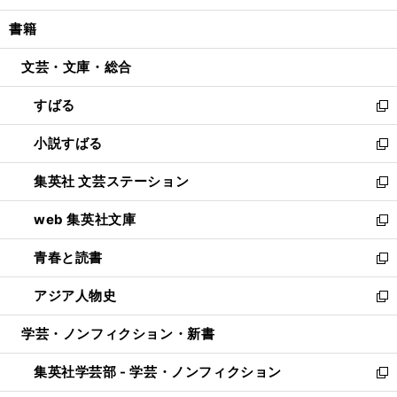
開
ウ
ン
ウ
し
書籍
く
で
ド
ィ
い
開
ウ
ン
ウ
文芸・文庫・総合
く
で
ド
ィ
開
ウ
ン
すばる
く
で
ド
新
開
ウ
し
小説すばる
く
で
い
新
開
ウ
し
集英社 文芸ステーション
く
ィ
い
新
ン
ウ
し
web 集英社文庫
ド
ィ
い
新
ウ
ン
ウ
し
青春と読書
で
ド
ィ
い
新
開
ウ
ン
ウ
し
アジア人物史
く
で
ド
ィ
い
新
開
ウ
ン
ウ
し
学芸・ノンフィクション・新書
く
で
ド
ィ
い
開
ウ
ン
ウ
集英社学芸部 - 学芸・ノンフィクション
く
で
ド
ィ
新
開
ウ
ン
し