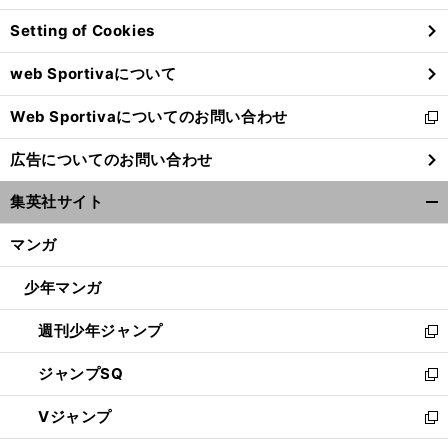
ン
Setting of Cookies
ド
ウ
web Sportivaについて
で
開
Web Sportivaについてのお問い合わせ
く
新
し
広告についてのお問い合わせ
い
ウ
集英社サイト
ィ
開
ン
く/
マンガ
ド
閉
ウ
じ
少年マンガ
で
る
開
週刊少年ジャンプ
く
新
し
ジャンプSQ
い
新
ウ
し
Vジャンプ
ィ
い
新
ン
ウ
し