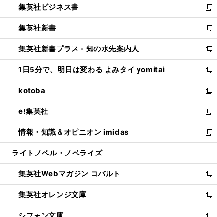
集英社ビジネス書
く
で
ド
い
新
開
ウ
ウ
し
集英社新書
く
で
ィ
い
新
開
ン
ウ
し
集英社新書プラス - 知の水先案内人
く
ド
ィ
い
新
ウ
ン
ウ
し
1日5分で、明日は変わる よみタイ yomitai
で
ド
ィ
い
新
開
ウ
ン
ウ
し
kotoba
く
で
ド
ィ
い
新
開
ウ
ン
ウ
し
e!集英社
く
で
ド
ィ
い
新
開
ウ
ン
ウ
し
情報・知識＆オピニオン imidas
く
で
ド
ィ
い
新
開
ウ
ン
ウ
し
ライトノベル・ノベライズ
く
で
ド
ィ
い
開
ウ
ン
ウ
集英社Webマガジン コバルト
く
で
ド
ィ
新
開
ウ
ン
し
集英社オレンジ文庫
く
で
ド
い
新
開
ウ
ウ
し
シフォン文庫
く
で
ィ