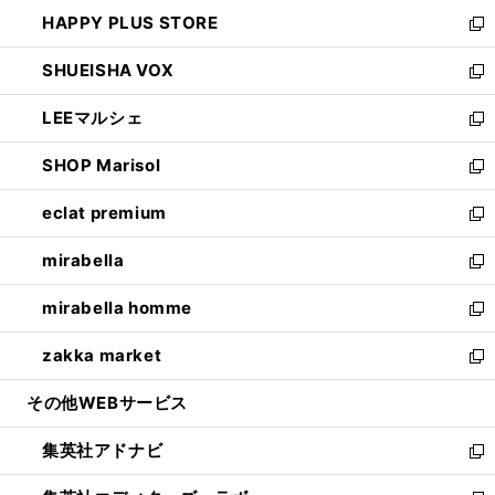
ン
ウ
し
HAPPY PLUS STORE
ド
ィ
い
新
ウ
ン
ウ
し
SHUEISHA VOX
で
ド
ィ
い
新
開
ウ
ン
ウ
し
LEEマルシェ
く
で
ド
ィ
い
新
開
ウ
ン
ウ
し
SHOP Marisol
く
で
ド
ィ
い
新
開
ウ
ン
ウ
し
eclat premium
く
で
ド
ィ
い
新
開
ウ
ン
ウ
し
mirabella
く
で
ド
ィ
い
新
開
ウ
ン
ウ
し
mirabella homme
く
で
ド
ィ
い
新
開
ウ
ン
ウ
し
zakka market
く
で
ド
ィ
い
新
開
ウ
ン
ウ
し
その他WEBサービス
く
で
ド
ィ
い
開
ウ
ン
ウ
集英社アドナビ
く
で
ド
ィ
新
開
ウ
ン
し