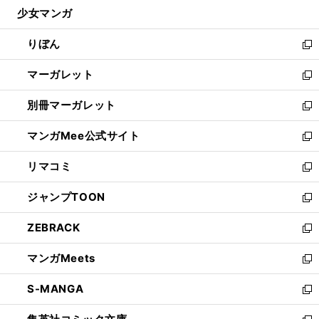
ウ
し
少女マンガ
く
で
ド
ィ
い
開
ウ
ン
ウ
りぼん
く
で
ド
ィ
新
開
ウ
ン
し
マーガレット
く
で
ド
い
新
開
ウ
ウ
し
別冊マーガレット
く
で
ィ
い
新
開
ン
ウ
し
マンガMee公式サイト
く
ド
ィ
い
新
ウ
ン
ウ
し
リマコミ
で
ド
ィ
い
新
開
ウ
ン
ウ
し
ジャンプTOON
く
で
ド
ィ
い
新
開
ウ
ン
ウ
し
ZEBRACK
く
で
ド
ィ
い
新
開
ウ
ン
ウ
し
マンガMeets
く
で
ド
ィ
い
新
開
ウ
ン
ウ
し
S-MANGA
く
で
ド
ィ
い
新
開
ウ
ン
ウ
し