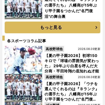
の選手たち」 八幡商が15年ぶ
り甲子園をつかんだ"名門復
活"の舞台裏
もっと見る
各スポーツコラム記事
高校野球他
2026.08.09更新
【夏の甲子園2026】初球150
キロで「球場の雰囲気が変わっ
た」 29年ぶり白星を呼んだ大
分商・平田玲翔の底知れぬ才能
高校野球他
2026.08.08更新
【夏の甲子園2026】「ウチを
選んでくれるのは『Ｂランク』
の選手たち」 八幡商が15年ぶ
り甲子園をつかんだ"名門復
活"の舞台裏