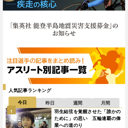
人気記事ランキング
今日
昨日
週間
月間
羽生結弦を覚醒させた「誰かの
1
ために」の思い 五輪連覇の偉
業への道のり