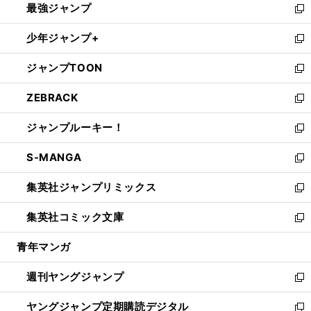
最強ジャンプ
ド
ィ
い
新
ウ
ン
ウ
し
少年ジャンプ+
で
ド
ィ
い
新
開
ウ
ン
ウ
し
ジャンプTOON
く
で
ド
ィ
い
新
開
ウ
ン
ウ
し
ZEBRACK
く
で
ド
ィ
い
新
開
ウ
ン
ウ
し
ジャンプルーキー！
く
で
ド
ィ
い
新
開
ウ
ン
ウ
し
S-MANGA
く
で
ド
ィ
い
新
開
ウ
ン
ウ
し
集英社ジャンプリミックス
く
で
ド
ィ
い
新
開
ウ
ン
ウ
し
集英社コミック文庫
く
で
ド
ィ
い
新
開
ウ
ン
ウ
し
青年マンガ
く
で
ド
ィ
い
開
ウ
ン
ウ
週刊ヤングジャンプ
く
で
ド
ィ
新
開
ウ
ン
し
ヤングジャンプ定期購読デジタル
く
で
ド
い
新