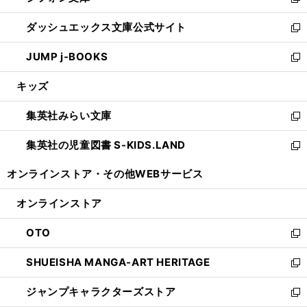
い
新
開
ン
ウ
し
ダッシュエックス文庫公式サイト
く
ド
ィ
い
新
ウ
ン
ウ
し
JUMP j-BOOKS
で
ド
ィ
い
新
開
ウ
ン
ウ
し
キッズ
く
で
ド
ィ
い
開
ウ
ン
ウ
集英社みらい文庫
く
で
ド
ィ
新
開
ウ
ン
し
集英社の児童図書 S-KIDS.LAND
く
で
ド
い
新
開
ウ
ウ
し
オンラインストア・
その他WEBサービス
く
で
ィ
い
開
ン
ウ
オンラインストア
く
ド
ィ
ウ
ン
OTO
で
ド
新
開
ウ
し
SHUEISHA MANGA-ART HERITAGE
く
で
い
新
開
ウ
し
ジャンプキャラクターズストア
く
ィ
い
新