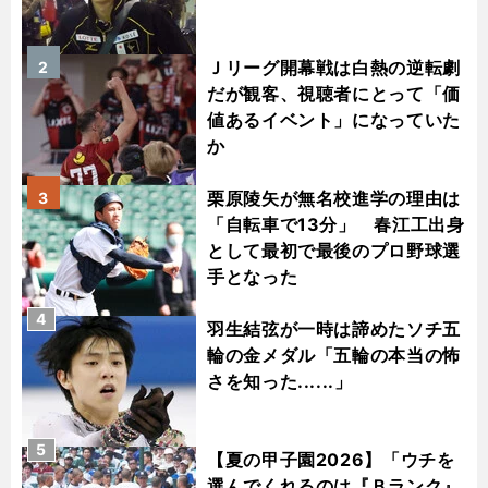
Ｊリーグ開幕戦は白熱の逆転劇
2
だが観客、視聴者にとって「価
値あるイベント」になっていた
か
栗原陵矢が無名校進学の理由は
3
「自転車で13分」 春江工出身
として最初で最後のプロ野球選
手となった
4
羽生結弦が一時は諦めたソチ五
輪の金メダル「五輪の本当の怖
さを知った......」
5
【夏の甲子園2026】「ウチを
選んでくれるのは『Ｂランク』