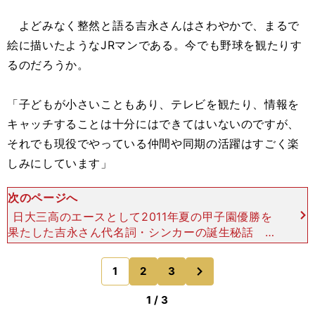
よどみなく整然と語る吉永さんはさわやかで、まるで
絵に描いたようなJRマンである。今でも野球を観たりす
るのだろうか。
「子どもが小さいこともあり、テレビを観たり、情報を
キャッチすることは十分にはできてはいないのですが、
それでも現役でやっている仲間や同期の活躍はすごく楽
しみにしています」
次のページへ
日大三高のエースとして2011年夏の甲子園優勝を
果たした吉永さん代名詞・シンカーの誕生秘話 東
京都日野市出身、野球を始めたのは小学４年の時。
両親は実業団でバドミントンをプレーしていたスポ
次
1
2
3
のページへ
ーツ一家。
1 / 3