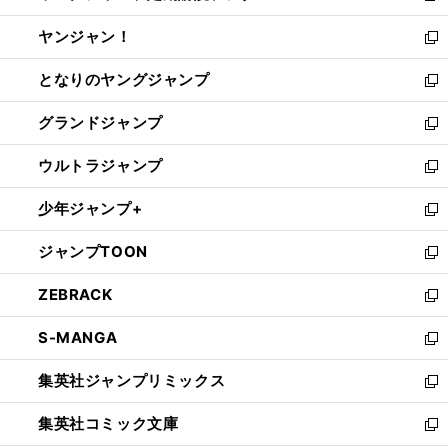
開
ウ
ウ
し
ヤンジャン！
く
で
ィ
い
新
開
ン
ウ
し
となりのヤングジャンプ
く
ド
ィ
い
新
ウ
ン
ウ
し
グランドジャンプ
で
ド
ィ
い
新
開
ウ
ン
ウ
し
ウルトラジャンプ
く
で
ド
ィ
い
新
開
ウ
ン
ウ
し
少年ジャンプ+
く
で
ド
ィ
い
新
開
ウ
ン
ウ
し
ジャンプTOON
く
で
ド
ィ
い
新
開
ウ
ン
ウ
し
ZEBRACK
く
で
ド
ィ
い
新
開
ウ
ン
ウ
し
S-MANGA
く
で
ド
ィ
い
新
開
ウ
ン
ウ
し
集英社ジャンプリミックス
く
で
ド
ィ
い
新
開
ウ
ン
ウ
し
集英社コミック文庫
く
で
ド
ィ
い
新
開
ウ
ン