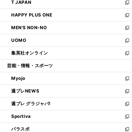
T JAPAN
く
で
ド
ィ
い
新
開
ウ
ン
ウ
し
HAPPY PLUS ONE
く
で
ド
ィ
い
新
開
ウ
ン
ウ
し
MEN'S NON-NO
く
で
ド
ィ
い
新
開
ウ
ン
ウ
し
UOMO
く
で
ド
ィ
い
新
開
ウ
ン
ウ
し
集英社オンライン
く
で
ド
ィ
い
新
開
ウ
ン
ウ
し
芸能・情報・スポーツ
く
で
ド
ィ
い
開
ウ
ン
ウ
Myojo
く
で
ド
ィ
新
開
ウ
ン
し
週プレNEWS
く
で
ド
い
新
開
ウ
ウ
し
週プレ グラジャパ!
く
で
ィ
い
新
開
ン
ウ
し
Sportiva
く
ド
ィ
い
新
ウ
ン
ウ
し
パラスポ
で
ド
ィ
い
新