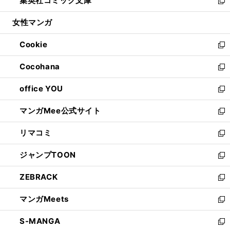
集英社コミック文庫
く
で
ド
ィ
い
新
開
ウ
ン
ウ
し
女性マンガ
く
で
ド
ィ
い
開
ウ
ン
ウ
Cookie
く
で
ド
ィ
新
開
ウ
ン
し
Cocohana
く
で
ド
い
新
開
ウ
ウ
し
office YOU
く
で
ィ
い
新
開
ン
ウ
し
マンガMee公式サイト
く
ド
ィ
い
新
ウ
ン
ウ
し
リマコミ
で
ド
ィ
い
新
開
ウ
ン
ウ
し
ジャンプTOON
く
で
ド
ィ
い
新
開
ウ
ン
ウ
し
ZEBRACK
く
で
ド
ィ
い
新
開
ウ
ン
ウ
し
マンガMeets
く
で
ド
ィ
い
新
開
ウ
ン
ウ
し
S-MANGA
く
で
ド
ィ
い
新