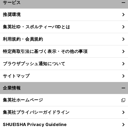
サービス
開
く/
推奨環境
閉
じ
集英社ID・スポルティーバIDとは
る
利用規約・会員規約
特定商取引法に基づく表示・その他の事項
ブラウザプッシュ通知について
サイトマップ
企業情報
開
く/
集英社ホームページ
新
閉
し
じ
集英社プライバシーガイドライン
い
る
ウ
SHUEISHA Privacy Guideline
ィ