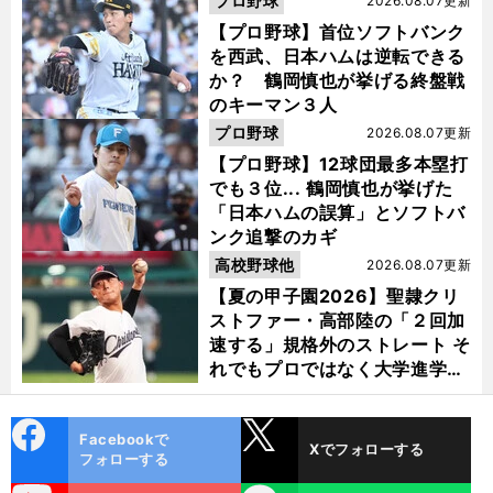
プロ野球
2026.08.07更新
【プロ野球】首位ソフトバンク
を西武、日本ハムは逆転できる
か？ 鶴岡慎也が挙げる終盤戦
のキーマン３人
プロ野球
2026.08.07更新
【プロ野球】12球団最多本塁打
でも３位... 鶴岡慎也が挙げた
「日本ハムの誤算」とソフトバ
ンク追撃のカギ
高校野球他
2026.08.07更新
【夏の甲子園2026】聖隷クリ
ストファー・高部陸の「２回加
速する」規格外のストレート そ
れでもプロではなく大学進学を
選ぶ理由
cebo
X
Facebookで
Xでフォローする
ok
フォローする