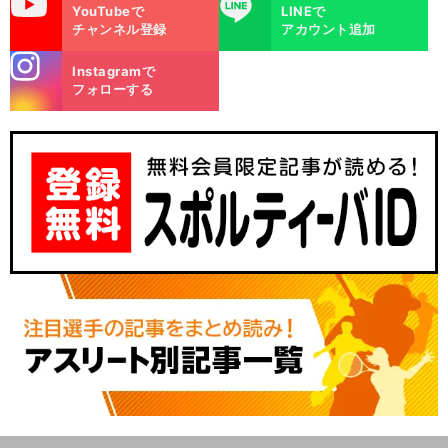
uTube
LINE
YouTubeで
LINEで
チャンネル登録
アカウント追加
stagra
Instagramで
m
フォローする
」
。
、
前
へ