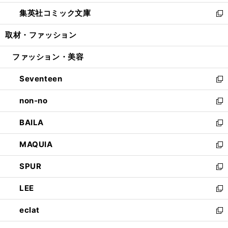
開
ウ
ン
ウ
し
集英社コミック文庫
く
で
ド
ィ
い
新
開
ウ
ン
ウ
し
取材・ファッション
く
で
ド
ィ
い
開
ウ
ン
ウ
ファッション・美容
く
で
ド
ィ
開
ウ
ン
Seventeen
く
で
ド
新
開
ウ
し
non-no
く
で
い
新
開
ウ
し
BAILA
く
ィ
い
新
ン
ウ
し
MAQUIA
ド
ィ
い
新
ウ
ン
ウ
し
SPUR
で
ド
ィ
い
新
開
ウ
ン
ウ
し
LEE
く
で
ド
ィ
い
新
開
ウ
ン
ウ
し
eclat
く
で
ド
ィ
い
新
開
ウ
ン
ウ
し