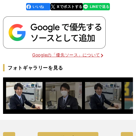
いいね
Xでポストする
LINEで送る
line
faceboo
x
k
Googleの「優先ソース」について
フォトギャラリーを見る