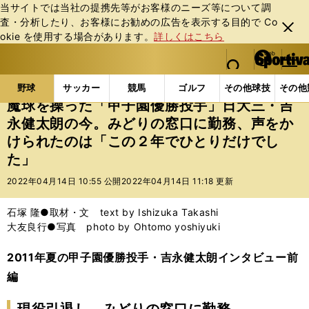
当サイトでは当社の提携先等がお客様のニーズ等について調
査・分析したり、お客様にお勧めの広告を表⽰する⽬的で Co
閉じ
okie を使⽤する場合があります。
詳しくはこちら
る
マイペ
web Sportiva (webスポルティーバ)
検索
メニュ
we
ー
野球の記事一覧
高校野球他
魔球を操った「甲子園
b
ジ
野球
サッカー
競馬
ゴルフ
その他球技
その他
ス
魔球を操った「甲子園優勝投手」日大三・吉
ポ
永健太朗の今。みどりの窓口に勤務、声をか
ル
けられたのは「この２年でひとりだけでし
テ
ィ
た」
ー
2022年04月14日 10:55 公開
2022年04月14日 11:18 更新
バ
石塚 隆●取材・文 text by Ishizuka Takashi
大友良行●写真 photo by Ohtomo yoshiyuki
2011年夏の甲子園優勝投手・吉永健太朗インタビュー前
編