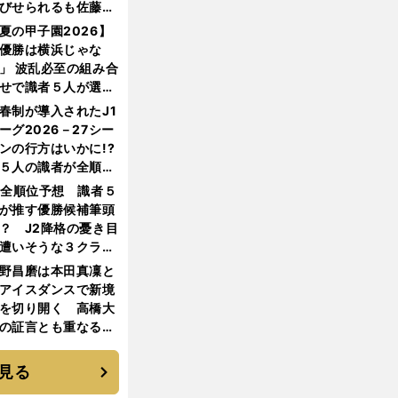
びせられるも佐藤慎
郎が貫いた誇りとフ
夏の甲子園2026】
ンへの思い
優勝は横浜じゃな
」 波乱必至の組み合
せで識者５人が選ん
優勝校はここだ！
春制が導入されたJ1
ーグ2026－27シー
ンの行方はいかに!?
５人の識者が全順位
大胆予想
1全順位予想 識者５
が推す優勝候補筆頭
？ J2降格の憂き目
遭いそうな３クラブ
は？
野昌磨は本田真凜と
アイスダンスで新境
を切り開く 高橋大
の証言とも重なる課
と楽しさ
見る