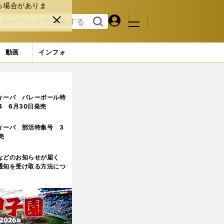
る場合がありま
マイペ
閉じ
検索
メニュ
ー
る
す
ジ
る
動画
インフォ
る⁉︎
ィーバ バレーボール特
.4 6月30日発売
ィーバ 部活特集号 3
売
などのお知らせが届く
通知を受け取る方法につ