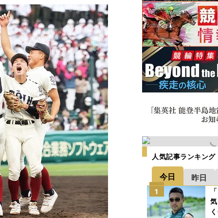
人気記事ランキング
今日
昨日
「
1
気
く