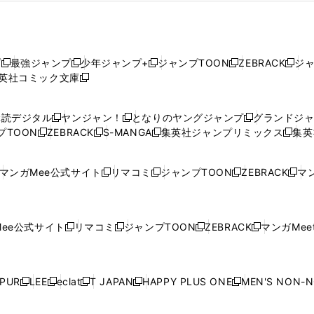
プ
最強ジャンプ
少年ジャンプ+
ジャンプTOON
ZEBRACK
ジ
新
新
新
新
新
英社コミック文庫
し
新
し
し
し
し
い
い
し
い
い
い
ウ
ウ
い
ウ
ウ
ウ
購読デジタル
ヤンジャン！
となりのヤングジャンプ
グランドジ
新
新
新
ィ
ィ
ウ
ィ
ィ
ィ
プTOON
ZEBRACK
S-MANGA
集英社ジャンプリミックス
集英
新
し
新
し
新
し
新
ン
ン
ィ
ン
ン
ン
し
い
し
い
し
い
し
ド
ド
ン
ド
ド
ド
い
ウ
い
ウ
い
ウ
い
ウ
ウ
ド
ウ
ウ
ウ
マンガMee公式サイト
リマコミ
ジャンプTOON
ZEBRACK
マン
新
新
新
新
ウ
ィ
ウ
ィ
ウ
ィ
ウ
で
で
ウ
で
で
で
し
し
し
し
し
ィ
ン
ィ
ン
ィ
ン
ィ
開
開
で
開
開
開
い
い
い
い
い
ン
ド
ン
ド
ン
ド
ン
く
く
開
く
く
く
ウ
ウ
ウ
ウ
ウ
ド
ウ
ド
ウ
ド
ウ
ド
ee公式サイト
リマコミ
ジャンプTOON
ZEBRACK
マンガMeet
く
新
新
新
新
ィ
ィ
ィ
ィ
ィ
ウ
で
ウ
で
ウ
で
ウ
し
し
し
し
ン
ン
ン
ン
ン
で
開
で
開
で
開
で
い
い
い
い
ド
ド
ド
ド
ド
開
く
開
く
開
く
開
ウ
ウ
ウ
ウ
ウ
ウ
ウ
ウ
ウ
PUR
LEE
eclat
T JAPAN
HAPPY PLUS ONE
MEN'S NON-
く
く
く
く
新
新
新
新
新
ィ
ィ
ィ
ィ
で
で
で
で
で
し
し
し
し
し
ン
ン
ン
ン
開
開
開
開
開
い
い
い
い
い