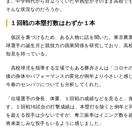
ま。中学時代から目立っていた早熟型がそのまま高校で
そんな状況なのだろうか。
１回戦の本塁打数はわずか１本
仮説を裏づけるため、ある人物に話を聞いた。東京農業
球選手の誕生月と競技力の因果関係を研究しており、高
知見を持っている。
高校球児を指導する立場でもある勝亦さんは「コロナの
後の身体やパフォーマンスの変化が例年より小さいと感
今春のセンバツについても分析してくれた。
「出場選手の身長、体重、１回戦の成績などを見ると、
す。１回戦16試合の打撃成績は、本塁打を除くと例年と同
を超える投手は少ないですが、奪三振率はイニング数を
将来楽しみな投手もいるように感じました」