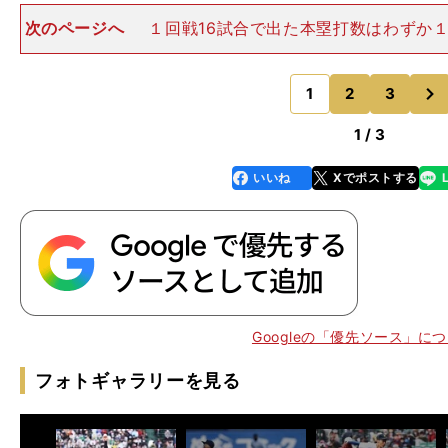
次のページへ
１回戦16試合で出た本塁打数はわずか１
の３本、2019年（2020年は開催中止）の６本と比べ
勝亦さんは「これは主観ですが」と前置きしたうえで、
次
「大会前の
1
2
3
のページへ
1 / 3
いいね
Xでポストする
line
faceboo
x
k
。
和
」
170
Googleの「優先ソース」に
フォトギャラリーを見る