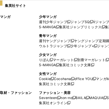
い
し
集英社サイト
ウ
い
ィ
ウ
マンガ
少年マンガ
ン
ィ
週刊少年ジャンプ
ジャンプSQ
Vジャン
ド
ン
新
新
S-MANGA
集英社ジャンプリミックス
集
ウ
ド
新
し
し
新
で
ウ
し
い
い
し
青年マンガ
開
で
い
ウ
ウ
い
週刊ヤングジャンプ
ヤングジャンプ定期
新
く
開
ウ
ィ
ィ
ウ
ウルトラジャンプ
少年ジャンプ+
ジャン
新
し
新
く
ィ
ン
ン
ィ
し
い
し
ン
ド
ド
ン
少女マンガ
い
ウ
い
ド
ウ
ウ
ド
りぼん
マーガレット
別冊マーガレット
新
新
新
ウ
ィ
ウ
ウ
で
で
ウ
S-MANGA
集英社コミック文庫
し
新
し
新
ィ
ン
ィ
で
開
開
で
い
し
い
し
ン
ド
ン
女性マンガ
開
く
く
開
ウ
い
ウ
い
ド
ウ
ド
Cookie
Cocohana
office YOU
マンガM
く
く
新
新
新
ィ
ウ
ィ
ウ
ウ
で
ウ
集英社コミック文庫
し
新
し
し
ン
ィ
ン
ィ
で
開
で
い
し
い
い
ド
ン
ド
ン
取材・ファッション
ファッション・美容
開
く
開
ウ
い
ウ
ウ
ウ
ド
ウ
ド
Seventeen
non-no
BAILA
MAQUIA
S
く
く
新
新
新
新
ィ
ウ
ィ
ィ
で
ウ
で
ウ
集英社オンライン
し
新
し
し
し
ン
ィ
ン
ン
開
で
開
で
い
し
い
い
い