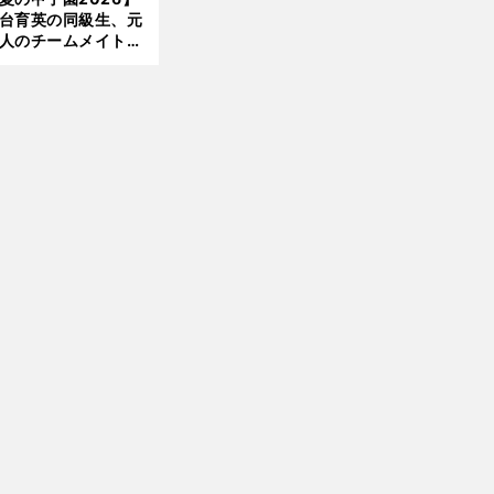
大洋から２位指名を
台育英の同級生、元
けた
人のチームメイト、
師と教え子...聖地で
差する運命の再会
前
平良竜哉はフルスイングでプロへの道を切り拓く
へ