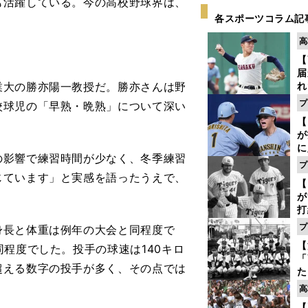
も活躍している。今の高校野球界は、
各スポーツコラム記
高
【
届
大の勝亦陽一教授だ。勝亦さんは野
れ
巡
プ
校球児の「早熟・晩熟」について深い
ス
【
が
に
影響で練習時間が少なく、冬季練習
5
プ
な
じています」と実感を語ったうえで、
【
が
打
ー
プ
身長と体重は例年の大会と同程度で
の
【
程度でした。投手の球速は140キロ
っ
「
超える数字の投手が多く、その点では
た
控
高
ず
【