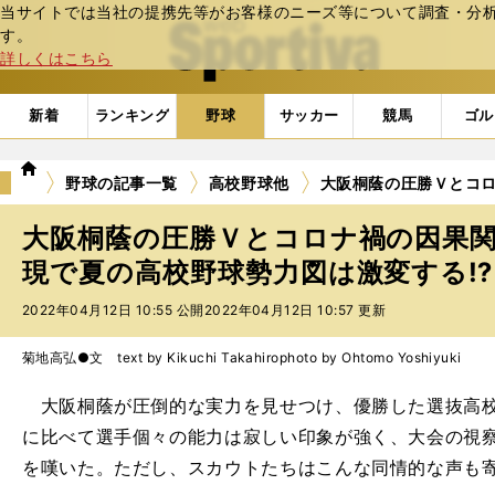
当サイトでは当社の提携先等がお客様のニーズ等について調査・分析し
web Sportiva (webスポルティーバ)
す。
詳しくはこちら
新着
ランキング
野球
サッカー
競馬
ゴル
we
野球の記事一覧
高校野球他
大阪桐蔭の圧勝Ｖとコロ
b
ス
大阪桐蔭の圧勝Ｖとコロナ禍の因果
ポ
ル
現で夏の高校野球勢力図は激変する⁉︎
テ
2022年04月12日 10:55 公開
2022年04月12日 10:57 更新
ィ
ー
バ
菊地高弘●文 text by Kikuchi Takahiro
photo by Ohtomo Yoshiyuki
大阪桐蔭が圧倒的な実力を見せつけ、優勝した選抜高校
に比べて選手個々の能力は寂しい印象が強く、大会の視
を嘆いた。ただし、スカウトたちはこんな同情的な声も