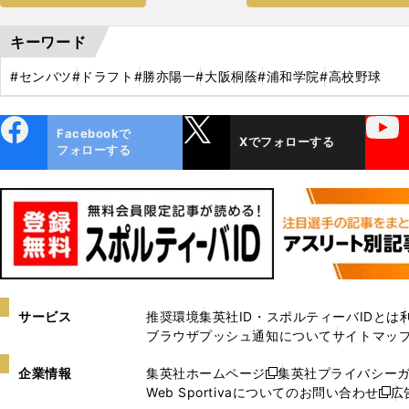
キーワード
#センバツ
#ドラフト
#勝亦陽一
#大阪桐蔭
#浦和学院
#高校野球
ebo
X
YouTube
Facebookで
Xでフォローする
ok
フォローする
サービス
推奨環境
集英社ID・スポルティーバIDとは
ブラウザプッシュ通知について
サイトマッ
企業情報
集英社ホームページ
集英社プライバシー
新
Web Sportivaについてのお問い合わせ
広
し
新