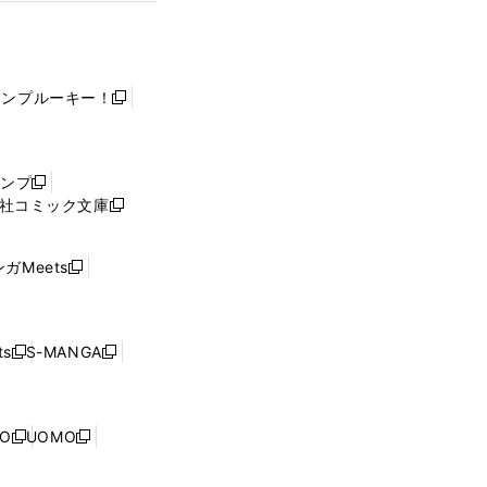
ャンプルーキー！
新
し
い
ウ
ャンプ
新
ィ
社コミック文庫
し
新
ン
い
し
ド
ウ
い
ウ
ガMeets
新
ィ
ウ
で
し
ン
ィ
開
い
ド
ン
く
ウ
ウ
ド
s
S-MANGA
新
新
ィ
で
ウ
し
し
ン
開
で
い
い
ド
く
開
ウ
ウ
ウ
NO
UOMO
く
新
新
ィ
ィ
で
し
し
ン
ン
開
い
い