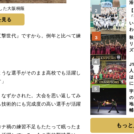
浴
した大阪桐蔭
太
【
2
ァ
「
を見る
い
わ
直撃世代』ですから。例年と比べて練
だ
秋
3
リ
ズ
4
を
J
人
ような選手がそのまま高校でも活躍し
は
す」
に
5
と
宇
なずかされた。大会を思い返してみ
の
も技術的にも完成度の高い選手が活躍
地
輔
題
もっと
ナ禍の練習不足もたたって眠ったま