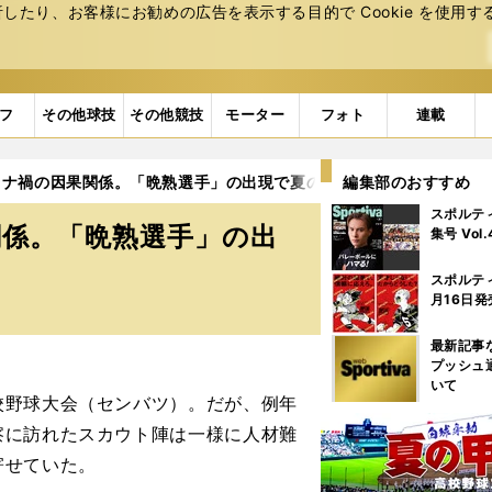
たり、お客様にお勧めの広告を表⽰する⽬的で Cookie を使⽤す
フ
その他球技
その他競技
モーター
フォト
連載
ナ禍の因果関係。「晩熟選手」の出現で夏の高校野球勢力図は激変す
編集部のおすすめ
スポルテ
関係。「晩熟選手」の出
集号 Vol
スポルテ
月16日発
最新記事
プッシュ
いて
野球大会（センバツ）。だが、例年
察に訪れたスカウト陣は一様に人材難
寄せていた。