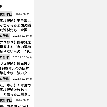
事
校野球他
2026.08.06更
高校野球】甲子園に
新
かなかった全国の隠
た逸材たち 全国を
って見つけた"幻の
ロ野球
2026.08.06更新
ター候補"たち
プロ野球】掛布雅之
指摘する「今の阪神
足りないもの」 198
年のチームよりもつ
ロ野球
2026.08.06更新
がりを感じない
プロ野球】掛布雅之
1985年と今の阪神
線を比較 強力クリ
ンナップと、チーム
ロ野球
2026.08.06更新
「大きな違い」を語
江川卓伝】１年夏で
た
高校野球は終わっ
」と悟った江川卓の
え投手は、公式戦わ
校野球他
2026.08.05更
か16イニングの登板
夏の甲子園2026】
新