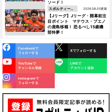
ソード！
スポルティーバ
2026.08.05更新
動画
【Jリーグ】Jリーグ・開幕前注
目ポイント マテウス・ブエノ
の鹿島移籍！ 恐るべし15歳磯
部怜夢！
cebo
X
Facebookで
Xでフォローする
ok
フォローする
uTube
LINE
YouTubeで
LINEで
チャンネル登録
アカウント追加
stagra
Instagramで
m
フォローする