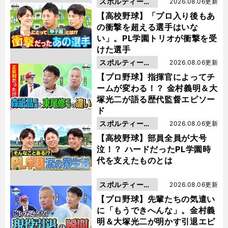
スポルティーバ
2026.08.06更新
動画
【高校野球】「プロ入り後もあ
の衝撃を超える選手はいな
い」。PL学園トリオが衝撃を受
けた選手
スポルティーバ
2026.08.06更新
動画
【プロ野球】指揮官によってチ
ームが変わる！？ 金村義明＆大
塚光二が語る歴代監督エピソー
ド
スポルティーバ
2026.08.06更新
動画
【高校野球】部員全員が大号
泣！？ ハードだったPL学園時
代を支えたものとは
スポルティーバ
2026.08.06更新
動画
【プロ野球】先輩たちの気遣い
に「もうできへんな」。金村義
明＆大塚光二が明かす引退エピ