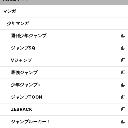
開
ン
く/
マンガ
ド
閉
ウ
じ
少年マンガ
で
る
開
週刊少年ジャンプ
く
新
し
ジャンプSQ
い
新
ウ
し
Vジャンプ
ィ
い
新
ン
ウ
し
最強ジャンプ
ド
ィ
い
新
ウ
ン
ウ
し
少年ジャンプ+
で
ド
ィ
い
新
開
ウ
ン
ウ
し
ジャンプTOON
く
で
ド
ィ
い
新
開
ウ
ン
ウ
し
ZEBRACK
く
で
ド
ィ
い
新
開
ウ
ン
ウ
し
ジャンプルーキー！
く
で
ド
ィ
い
新
開
ウ