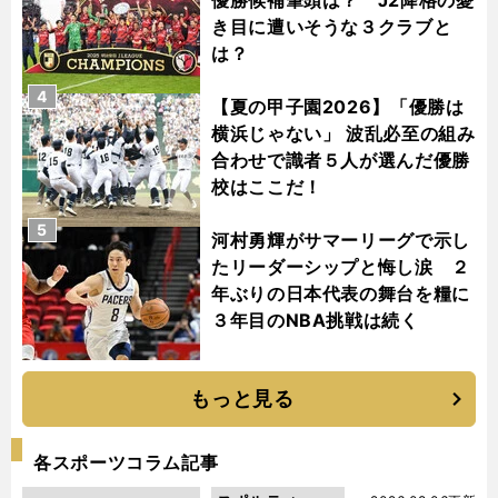
き目に遭いそうな３クラブと
は？
4
【夏の甲子園2026】「優勝は
横浜じゃない」 波乱必至の組み
合わせで識者５人が選んだ優勝
校はここだ！
5
河村勇輝がサマーリーグで示し
たリーダーシップと悔し涙 ２
年ぶりの日本代表の舞台を糧に
３年目のNBA挑戦は続く
もっと見る
各スポーツコラム記事