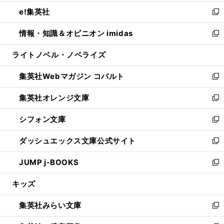
開
ウ
ン
ウ
し
e!集英社
く
で
ド
ィ
い
新
開
ウ
ン
ウ
し
情報・知識＆オピニオン imidas
く
で
ド
ィ
い
新
開
ウ
ン
ウ
し
ライトノベル・ノベライズ
く
で
ド
ィ
い
開
ウ
ン
ウ
集英社Webマガジン コバルト
く
で
ド
ィ
新
開
ウ
ン
し
集英社オレンジ文庫
く
で
ド
い
新
開
ウ
ウ
し
シフォン文庫
く
で
ィ
い
新
開
ン
ウ
し
ダッシュエックス文庫公式サイト
く
ド
ィ
い
新
ウ
ン
ウ
し
JUMP j-BOOKS
で
ド
ィ
い
新
開
ウ
ン
ウ
し
キッズ
く
で
ド
ィ
い
開
ウ
ン
ウ
集英社みらい文庫
く
で
ド
ィ
新
開
ウ
ン
し