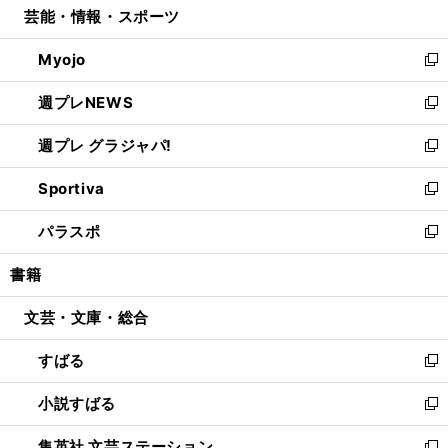
芸能・情報・スポーツ
く
で
ド
ィ
い
開
ウ
ン
ウ
Myojo
く
で
ド
ィ
新
開
ウ
ン
し
週プレNEWS
く
で
ド
い
新
開
ウ
ウ
し
週プレ グラジャパ!
く
で
ィ
い
新
開
ン
ウ
し
Sportiva
く
ド
ィ
い
新
ウ
ン
ウ
し
パラスポ
で
ド
ィ
い
新
開
ウ
ン
ウ
し
書籍
く
で
ド
ィ
い
開
ウ
ン
ウ
文芸・文庫・総合
く
で
ド
ィ
開
ウ
ン
すばる
く
で
ド
新
開
ウ
し
小説すばる
く
で
い
新
開
ウ
し
集英社 文芸ステーション
く