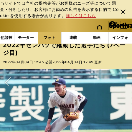
当サイトでは当社の提携先等がお客様のニーズ等について調
査・分析したり、お客様にお勧めの広告を表⽰する⽬的で Co
閉じ
okie を使⽤する場合があります。
詳しくはこちら
る
マイペ
web Sportiva (webスポルティーバ)
検索
メニュ
we
ー
フォトギャラリー
コラムフォト
2022年センバツで
b
ジ
の他競技
モーター
フォト
連載
動画
インフォ
ス
2022年センバツで躍動した選手たち (7ペー
ポ
ジ目)
ル
テ
2022年04月04日 12:45 公開
2022年04月04日 12:49 更新
ィ
ー
バ
次へ