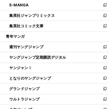
ン
ウ
し
S-MANGA
く
で
ド
ィ
い
新
開
ウ
ン
ウ
し
集英社ジャンプリミックス
く
で
ド
ィ
い
新
開
ウ
ン
ウ
し
集英社コミック文庫
く
で
ド
ィ
い
新
開
ウ
ン
ウ
し
青年マンガ
く
で
ド
ィ
い
開
ウ
ン
ウ
週刊ヤングジャンプ
く
で
ド
ィ
新
開
ウ
ン
し
ヤングジャンプ定期購読デジタル
く
で
ド
い
新
開
ウ
ウ
し
ヤンジャン！
く
で
ィ
い
新
開
ン
ウ
し
となりのヤングジャンプ
く
ド
ィ
い
新
ウ
ン
ウ
し
グランドジャンプ
で
ド
ィ
い
新
開
ウ
ン
ウ
し
ウルトラジャンプ
く
で
ド
ィ
い
新
開
ウ
ン
ウ
し