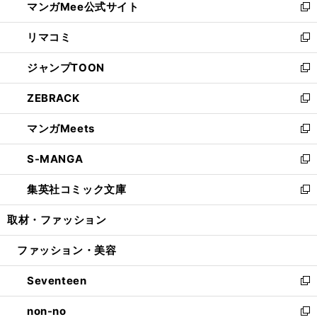
マンガMee公式サイト
く
ド
ィ
い
新
ウ
ン
ウ
し
リマコミ
で
ド
ィ
い
新
開
ウ
ン
ウ
し
ジャンプTOON
く
で
ド
ィ
い
新
開
ウ
ン
ウ
し
ZEBRACK
く
で
ド
ィ
い
新
開
ウ
ン
ウ
し
マンガMeets
く
で
ド
ィ
い
新
開
ウ
ン
ウ
し
S-MANGA
く
で
ド
ィ
い
新
開
ウ
ン
ウ
し
集英社コミック文庫
く
で
ド
ィ
い
新
開
ウ
ン
ウ
し
取材・ファッション
く
で
ド
ィ
い
開
ウ
ン
ウ
ファッション・美容
く
で
ド
ィ
開
ウ
ン
Seventeen
く
で
ド
新
開
ウ
し
non-no
く
で
い
新