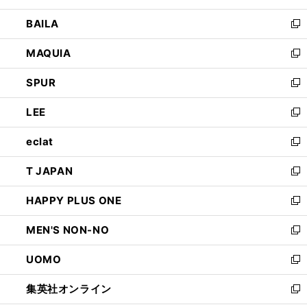
開
ウ
し
BAILA
く
ィ
い
新
ン
ウ
し
MAQUIA
ド
ィ
い
新
ウ
ン
ウ
し
SPUR
で
ド
ィ
い
新
開
ウ
ン
ウ
し
LEE
く
で
ド
ィ
い
新
開
ウ
ン
ウ
し
eclat
く
で
ド
ィ
い
新
開
ウ
ン
ウ
し
T JAPAN
く
で
ド
ィ
い
新
開
ウ
ン
ウ
し
HAPPY PLUS ONE
く
で
ド
ィ
い
新
開
ウ
ン
ウ
し
MEN'S NON-NO
く
で
ド
ィ
い
新
開
ウ
ン
ウ
し
UOMO
く
で
ド
ィ
い
新
開
ウ
ン
ウ
し
集英社オンライン
く
で
ド
ィ
い
新
開
ウ
ン
ウ
し