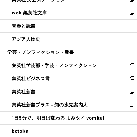
ィ
い
新
ン
ウ
し
web 集英社文庫
ド
ィ
い
新
ウ
ン
ウ
し
青春と読書
で
ド
ィ
い
新
開
ウ
ン
ウ
し
アジア人物史
く
で
ド
ィ
い
新
開
ウ
ン
ウ
し
学芸・ノンフィクション・新書
く
で
ド
ィ
い
開
ウ
ン
ウ
集英社学芸部 - 学芸・ノンフィクション
く
で
ド
ィ
新
開
ウ
ン
し
集英社ビジネス書
く
で
ド
い
新
開
ウ
ウ
し
集英社新書
く
で
ィ
い
新
開
ン
ウ
し
集英社新書プラス - 知の水先案内人
く
ド
ィ
い
新
ウ
ン
ウ
し
1日5分で、明日は変わる よみタイ yomitai
で
ド
ィ
い
新
開
ウ
ン
ウ
し
kotoba
く
で
ド
ィ
い
新