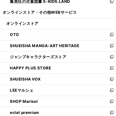
集英社の児童図書 S-KIDS.LAND
く
で
ド
い
新
開
ウ
ウ
し
オンラインストア・
その他WEBサービス
く
で
ィ
い
開
ン
ウ
オンラインストア
く
ド
ィ
ウ
ン
OTO
で
ド
新
開
ウ
し
SHUEISHA MANGA-ART HERITAGE
く
で
い
新
開
ウ
し
ジャンプキャラクターズストア
く
ィ
い
新
ン
ウ
し
HAPPY PLUS STORE
ド
ィ
い
新
ウ
ン
ウ
し
SHUEISHA VOX
で
ド
ィ
い
新
開
ウ
ン
ウ
し
LEEマルシェ
く
で
ド
ィ
い
新
開
ウ
ン
ウ
し
SHOP Marisol
く
で
ド
ィ
い
新
開
ウ
ン
ウ
し
eclat premium
く
で
ド
ィ
い
新