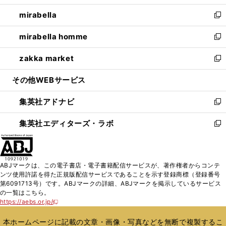
開
ウ
ン
ウ
し
mirabella
く
で
ド
ィ
い
新
開
ウ
ン
ウ
し
mirabella homme
く
で
ド
ィ
い
新
開
ウ
ン
ウ
し
zakka market
く
で
ド
ィ
い
新
開
ウ
ン
ウ
し
その他WEBサービス
く
で
ド
ィ
い
開
ウ
ン
ウ
集英社アドナビ
く
で
ド
ィ
新
開
ウ
ン
し
集英社エディターズ・ラボ
く
で
ド
い
新
開
ウ
ウ
し
く
で
ィ
い
開
ン
ウ
ABJマークは、この電子書店・電子書籍配信サービスが、著作権者からコンテ
く
ド
ィ
ンツ使用許諾を得た正規版配信サービスであることを示す登録商標（登録番号
ウ
ン
第6091713号）です。ABJマークの詳細、ABJマークを掲示しているサービス
で
ド
の一覧はこちら。
開
ウ
https://aebs.or.jp/
新
く
で
し
い
開
本ホームページに記載の文章・画像・写真などを無断で複製するこ