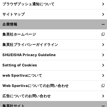
ブラウザプッシュ通知について
サイトマップ
企業情報
開
く/
集英社ホームページ
新
閉
し
じ
集英社プライバシーガイドライン
い
る
ウ
SHUEISHA Privacy Guideline
ィ
ン
Setting of Cookies
ド
ウ
web Sportivaについて
で
開
Web Sportivaについてのお問い合わせ
く
新
し
広告についてのお問い合わせ
い
ウ
集英社サイト
ィ