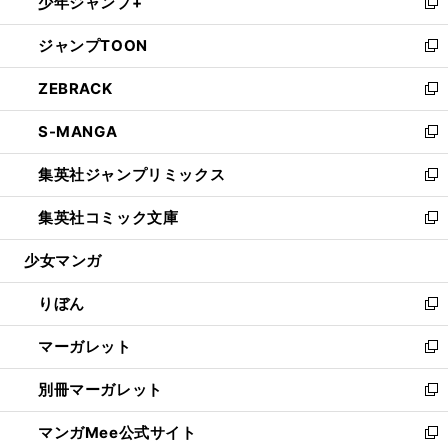
少年ジャンプ+
く
で
ド
ィ
い
新
開
ウ
ン
ウ
し
ジャンプTOON
く
で
ド
ィ
い
新
開
ウ
ン
ウ
し
ZEBRACK
く
で
ド
ィ
い
新
開
ウ
ン
ウ
し
S-MANGA
く
で
ド
ィ
い
新
開
ウ
ン
ウ
し
集英社ジャンプリミックス
く
で
ド
ィ
い
新
開
ウ
ン
ウ
し
集英社コミック文庫
く
で
ド
ィ
い
新
開
ウ
ン
ウ
し
少女マンガ
く
で
ド
ィ
い
開
ウ
ン
ウ
りぼん
く
で
ド
ィ
新
開
ウ
ン
し
マーガレット
く
で
ド
い
新
開
ウ
ウ
し
別冊マーガレット
く
で
ィ
い
新
開
ン
ウ
し
マンガMee公式サイト
く
ド
ィ
い
新