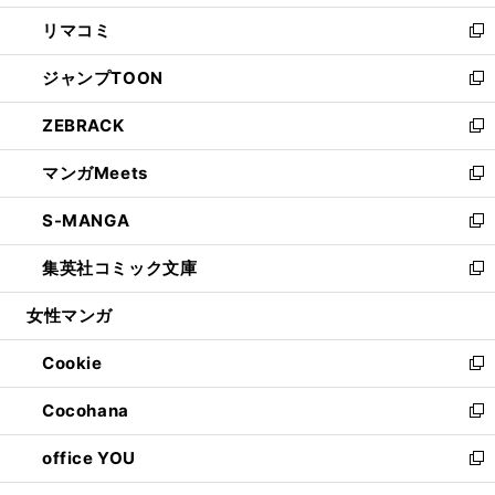
ウ
ン
ウ
し
リマコミ
で
ド
ィ
い
新
開
ウ
ン
ウ
し
ジャンプTOON
く
で
ド
ィ
い
新
開
ウ
ン
ウ
し
ZEBRACK
く
で
ド
ィ
い
新
開
ウ
ン
ウ
し
マンガMeets
く
で
ド
ィ
い
新
開
ウ
ン
ウ
し
S-MANGA
く
で
ド
ィ
い
新
開
ウ
ン
ウ
し
集英社コミック文庫
く
で
ド
ィ
い
新
開
ウ
ン
ウ
し
女性マンガ
く
で
ド
ィ
い
開
ウ
ン
ウ
Cookie
く
で
ド
ィ
新
開
ウ
ン
し
Cocohana
く
で
ド
い
新
開
ウ
ウ
し
office YOU
く
で
ィ
い
新
開
ン
ウ
し