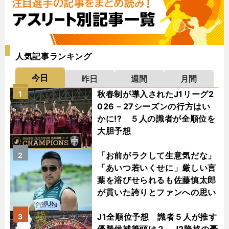
人気記事ランキング
今日
昨日
週間
月間
秋春制が導入されたJ1リーグ2
1
026－27シーズンの行方はい
かに!? ５人の識者が全順位を
大胆予想
「お前がラクして生意気だな」
2
「あいつ若いくせに」厳しい言
葉を浴びせられるも佐藤慎太郎
が貫いた誇りとファンへの思い
J1全順位予想 識者５人が推す
3
優勝候補筆頭は？ J2降格の憂