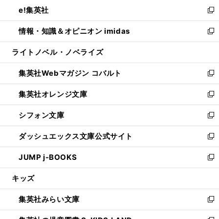
ン
ウ
し
e!集英社
く
で
ド
ィ
い
新
開
ウ
ン
ウ
し
情報・知識＆オピニオン imidas
く
で
ド
ィ
い
新
開
ウ
ン
ウ
し
ライトノベル・ノベライズ
く
で
ド
ィ
い
開
ウ
ン
ウ
集英社Webマガジン コバルト
く
で
ド
ィ
新
開
ウ
ン
し
集英社オレンジ文庫
く
で
ド
い
新
開
ウ
ウ
し
シフォン文庫
く
で
ィ
い
新
開
ン
ウ
し
ダッシュエックス文庫公式サイト
く
ド
ィ
い
新
ウ
ン
ウ
し
JUMP j-BOOKS
で
ド
ィ
い
新
開
ウ
ン
ウ
し
キッズ
く
で
ド
ィ
い
開
ウ
ン
ウ
集英社みらい文庫
く
で
ド
ィ
新
開
ウ
ン
し