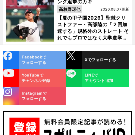
ンク追撃のカギ
高校野球他
2026.08.07更新
【夏の甲子園2026】聖隷クリ
ストファー・高部陸の「２回加
速する」規格外のストレート そ
れでもプロではなく大学進学を
選ぶ理由
cebo
X
Facebookで
Xでフォローする
ok
フォローする
uTube
LINE
YouTubeで
LINEで
チャンネル登録
アカウント追加
stagra
Instagramで
m
フォローする