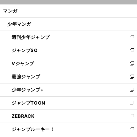
開
ン
く/
マンガ
ド
閉
ウ
じ
少年マンガ
で
る
開
週刊少年ジャンプ
く
新
し
ジャンプSQ
い
新
ウ
し
Vジャンプ
ィ
い
新
ン
ウ
し
最強ジャンプ
ド
ィ
い
新
ウ
ン
ウ
し
少年ジャンプ+
で
ド
ィ
い
新
開
ウ
ン
ウ
し
ジャンプTOON
く
で
ド
ィ
い
新
開
ウ
ン
ウ
し
ZEBRACK
く
で
ド
ィ
い
新
開
ウ
ン
ウ
し
ジャンプルーキー！
く
で
ド
ィ
い
新
開
ウ
ン
ウ
し