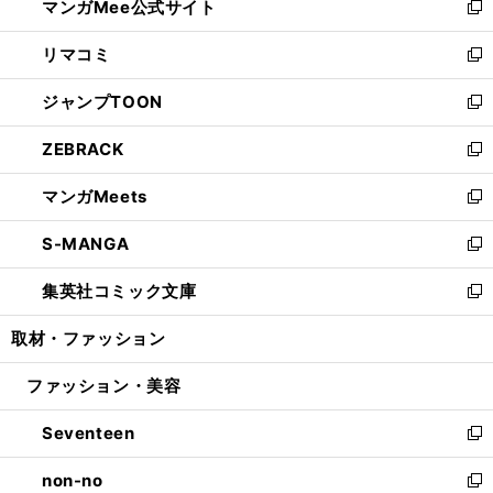
マンガMee公式サイト
く
ド
ィ
い
新
ウ
ン
ウ
し
リマコミ
で
ド
ィ
い
新
開
ウ
ン
ウ
し
ジャンプTOON
く
で
ド
ィ
い
新
開
ウ
ン
ウ
し
ZEBRACK
く
で
ド
ィ
い
新
開
ウ
ン
ウ
し
マンガMeets
く
で
ド
ィ
い
新
開
ウ
ン
ウ
し
S-MANGA
く
で
ド
ィ
い
新
開
ウ
ン
ウ
し
集英社コミック文庫
く
で
ド
ィ
い
新
開
ウ
ン
ウ
し
取材・ファッション
く
で
ド
ィ
い
開
ウ
ン
ウ
ファッション・美容
く
で
ド
ィ
開
ウ
ン
Seventeen
く
で
ド
新
開
ウ
し
non-no
く
で
い
新