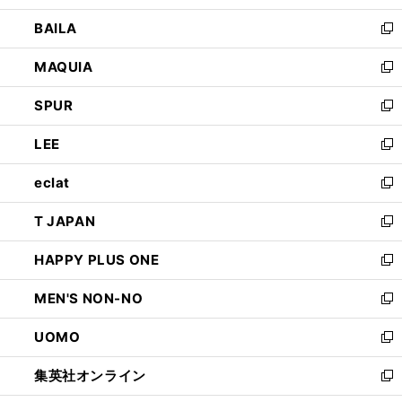
開
ウ
し
BAILA
く
ィ
い
新
ン
ウ
し
MAQUIA
ド
ィ
い
新
ウ
ン
ウ
し
SPUR
で
ド
ィ
い
新
開
ウ
ン
ウ
し
LEE
く
で
ド
ィ
い
新
開
ウ
ン
ウ
し
eclat
く
で
ド
ィ
い
新
開
ウ
ン
ウ
し
T JAPAN
く
で
ド
ィ
い
新
開
ウ
ン
ウ
し
HAPPY PLUS ONE
く
で
ド
ィ
い
新
開
ウ
ン
ウ
し
MEN'S NON-NO
く
で
ド
ィ
い
新
開
ウ
ン
ウ
し
UOMO
く
で
ド
ィ
い
新
開
ウ
ン
ウ
し
集英社オンライン
く
で
ド
ィ
い
新
開
ウ
ン
ウ
し