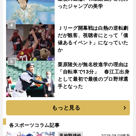
ったジャンプの美学
4
Ｊリーグ開幕戦は白熱の逆転劇
だが観客、視聴者にとって「価
値あるイベント」になっていた
か
5
栗原陵矢が無名校進学の理由は
「自転車で13分」 春江工出身
として最初で最後のプロ野球選
手となった
もっと見る
各スポーツコラム記事
高校野球他
2026.08.09更新