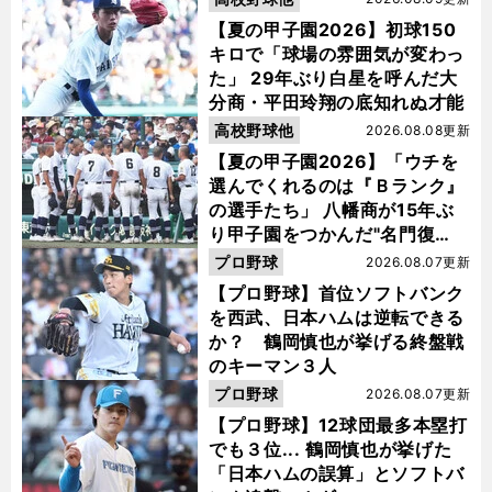
【夏の甲子園2026】初球150
キロで「球場の雰囲気が変わっ
た」 29年ぶり白星を呼んだ大
分商・平田玲翔の底知れぬ才能
高校野球他
2026.08.08更新
【夏の甲子園2026】「ウチを
選んでくれるのは『Ｂランク』
の選手たち」 八幡商が15年ぶ
り甲子園をつかんだ"名門復
活"の舞台裏
プロ野球
2026.08.07更新
【プロ野球】首位ソフトバンク
を西武、日本ハムは逆転できる
か？ 鶴岡慎也が挙げる終盤戦
のキーマン３人
プロ野球
2026.08.07更新
【プロ野球】12球団最多本塁打
でも３位... 鶴岡慎也が挙げた
「日本ハムの誤算」とソフトバ