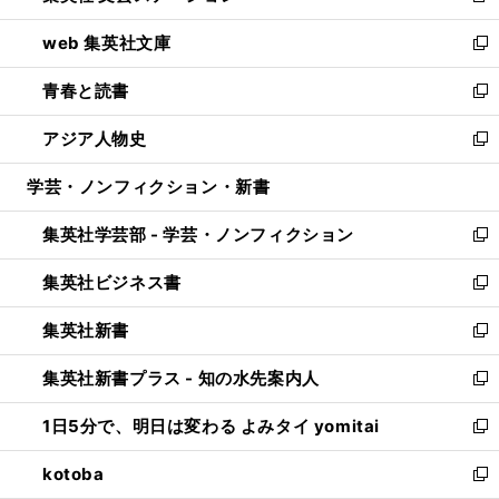
ン
ウ
し
web 集英社文庫
ド
ィ
い
新
ウ
ン
ウ
し
青春と読書
で
ド
ィ
い
新
開
ウ
ン
ウ
し
アジア人物史
く
で
ド
ィ
い
新
開
ウ
ン
ウ
し
学芸・ノンフィクション・新書
く
で
ド
ィ
い
開
ウ
ン
ウ
集英社学芸部 - 学芸・ノンフィクション
く
で
ド
ィ
新
開
ウ
ン
し
集英社ビジネス書
く
で
ド
い
新
開
ウ
ウ
し
集英社新書
く
で
ィ
い
新
開
ン
ウ
し
集英社新書プラス - 知の水先案内人
く
ド
ィ
い
新
ウ
ン
ウ
し
1日5分で、明日は変わる よみタイ yomitai
で
ド
ィ
い
新
開
ウ
ン
ウ
し
kotoba
く
で
ド
ィ
い
新
開
ウ