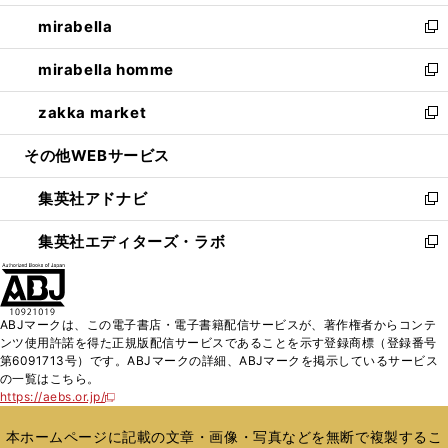
開
ウ
ン
ウ
し
mirabella
く
で
ド
ィ
い
新
開
ウ
ン
ウ
し
mirabella homme
く
で
ド
ィ
い
新
開
ウ
ン
ウ
し
zakka market
く
で
ド
ィ
い
新
開
ウ
ン
ウ
し
その他WEBサービス
く
で
ド
ィ
い
開
ウ
ン
ウ
集英社アドナビ
く
で
ド
ィ
新
開
ウ
ン
し
集英社エディターズ・ラボ
く
で
ド
い
新
開
ウ
ウ
し
く
で
ィ
い
開
ン
ウ
ABJマークは、この電子書店・電子書籍配信サービスが、著作権者からコンテ
く
ド
ィ
ンツ使用許諾を得た正規版配信サービスであることを示す登録商標（登録番号
ウ
ン
第6091713号）です。ABJマークの詳細、ABJマークを掲示しているサービス
で
ド
の一覧はこちら。
開
ウ
https://aebs.or.jp/
新
く
で
し
い
開
本ホームページに記載の文章・画像・写真などを無断で複製するこ