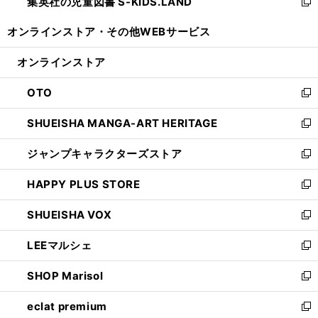
集英社の児童図書 S-KIDS.LAND
く
で
ド
い
新
開
ウ
ウ
し
オンラインストア・
その他WEBサービス
く
で
ィ
い
開
ン
ウ
オンラインストア
く
ド
ィ
ウ
ン
OTO
で
ド
新
開
ウ
し
SHUEISHA MANGA-ART HERITAGE
く
で
い
新
開
ウ
し
ジャンプキャラクターズストア
く
ィ
い
新
ン
ウ
し
HAPPY PLUS STORE
ド
ィ
い
新
ウ
ン
ウ
し
SHUEISHA VOX
で
ド
ィ
い
新
開
ウ
ン
ウ
し
LEEマルシェ
く
で
ド
ィ
い
新
開
ウ
ン
ウ
し
SHOP Marisol
く
で
ド
ィ
い
新
開
ウ
ン
ウ
し
eclat premium
く
で
ド
ィ
い
新