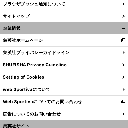
ブラウザプッシュ通知について
サイトマップ
企業情報
開
く/
集英社ホームページ
新
閉
し
じ
集英社プライバシーガイドライン
い
る
ウ
SHUEISHA Privacy Guideline
ィ
ン
Setting of Cookies
ド
ウ
web Sportivaについて
で
開
Web Sportivaについてのお問い合わせ
く
新
し
広告についてのお問い合わせ
い
ウ
集英社サイト
ィ