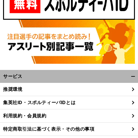
サービス
開
。
前
く/
へ
推奨環境
閉
じ
集英社ID・スポルティーバIDとは
る
利用規約・会員規約
特定商取引法に基づく表示・その他の事項