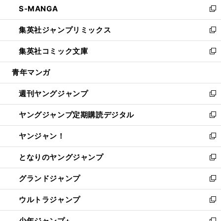
S-MANGA
く
で
ド
ィ
い
新
開
ウ
ン
ウ
し
集英社ジャンプリミックス
く
で
ド
ィ
い
新
開
ウ
ン
ウ
し
集英社コミック文庫
く
で
ド
ィ
い
新
開
ウ
ン
ウ
し
青年マンガ
く
で
ド
ィ
い
開
ウ
ン
ウ
週刊ヤングジャンプ
く
で
ド
ィ
新
開
ウ
ン
し
ヤングジャンプ定期購読デジタル
く
で
ド
い
新
開
ウ
ウ
し
ヤンジャン！
く
で
ィ
い
新
開
ン
ウ
し
となりのヤングジャンプ
く
ド
ィ
い
新
ウ
ン
ウ
し
グランドジャンプ
で
ド
ィ
い
新
開
ウ
ン
ウ
し
ウルトラジャンプ
く
で
ド
ィ
い
新
開
ウ
ン
ウ
し
少年ジャンプ+
く
で