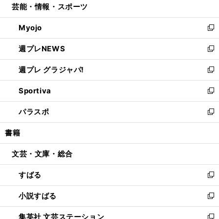
芸能・情報・スポーツ
く
で
ド
ィ
い
開
ウ
ン
ウ
Myojo
く
で
ド
ィ
新
開
ウ
ン
し
週プレNEWS
く
で
ド
い
新
開
ウ
ウ
し
週プレ グラジャパ!
く
で
ィ
い
新
開
ン
ウ
し
Sportiva
く
ド
ィ
い
新
ウ
ン
ウ
し
パラスポ
で
ド
ィ
い
新
開
ウ
ン
ウ
し
書籍
く
で
ド
ィ
い
開
ウ
ン
ウ
文芸・文庫・総合
く
で
ド
ィ
開
ウ
ン
すばる
く
で
ド
新
開
ウ
し
小説すばる
く
で
い
新
開
ウ
し
集英社 文芸ステーション
く
ィ
い
新