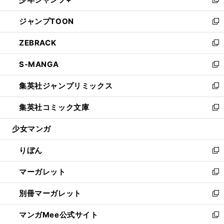
ド
ィ
い
新
開
ウ
ン
ウ
し
ジャンプTOON
く
で
ド
ィ
い
新
開
ウ
ン
ウ
し
ZEBRACK
く
で
ド
ィ
い
新
開
ウ
ン
ウ
し
S-MANGA
く
で
ド
ィ
い
新
開
ウ
ン
ウ
し
集英社ジャンプリミックス
く
で
ド
ィ
い
新
開
ウ
ン
ウ
し
集英社コミック文庫
く
で
ド
ィ
い
新
開
ウ
ン
ウ
し
少女マンガ
く
で
ド
ィ
い
開
ウ
ン
ウ
りぼん
く
で
ド
ィ
新
開
ウ
ン
し
マーガレット
く
で
ド
い
新
開
ウ
ウ
し
別冊マーガレット
く
で
ィ
い
新
開
ン
ウ
し
マンガMee公式サイト
く
ド
ィ
い
新