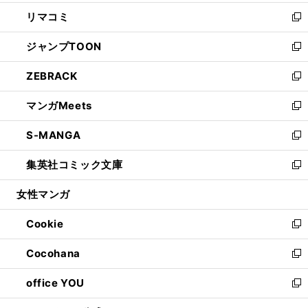
ウ
ン
ウ
し
リマコミ
で
ド
ィ
い
新
開
ウ
ン
ウ
し
ジャンプTOON
く
で
ド
ィ
い
新
開
ウ
ン
ウ
し
ZEBRACK
く
で
ド
ィ
い
新
開
ウ
ン
ウ
し
マンガMeets
く
で
ド
ィ
い
新
開
ウ
ン
ウ
し
S-MANGA
く
で
ド
ィ
い
新
開
ウ
ン
ウ
し
集英社コミック文庫
く
で
ド
ィ
い
新
開
ウ
ン
ウ
し
女性マンガ
く
で
ド
ィ
い
開
ウ
ン
ウ
Cookie
く
で
ド
ィ
新
開
ウ
ン
し
Cocohana
く
で
ド
い
新
開
ウ
ウ
し
office YOU
く
で
ィ
い
新
開
ン
ウ
し