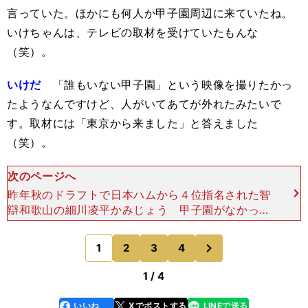
言っていた。ほかにも何人か甲子園周辺に来ていたね。
いけちゃんは、テレビの取材を受けていたもんな
（笑）。
いけだ
「誰もいない甲子園」という映像を撮りたかっ
たようなんですけど、人がいてあてが外れたみたいで
す。取材には「東京から来ました」と答えました
（笑）。
次のページへ
昨年秋のドラフトで日本ハムから４位指名された智
辯和歌山の細川凌平かみじょう 甲子園がなかった
から痛感したけど、2020年は体がラクやったわ
ぁ。いけだ たしかにそうですね。かみじょう 家
次
1
2
3
4
のページへ
で観戦するの
1 / 4
いいね
Xでポストする
LINEで送る
line
faceboo
x