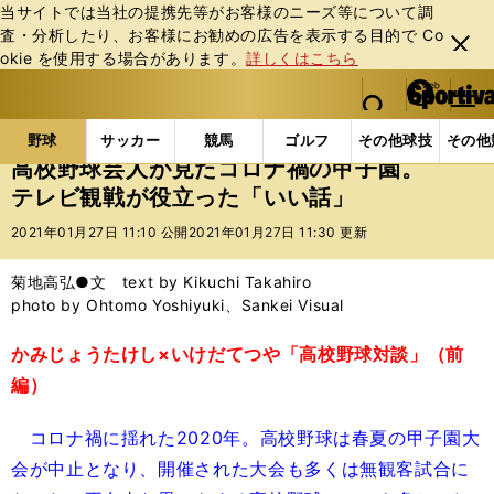
当サイトでは当社の提携先等がお客様のニーズ等について調
査・分析したり、お客様にお勧めの広告を表⽰する⽬的で Co
閉じ
okie を使⽤する場合があります。
詳しくはこちら
る
マイペ
web Sportiva (webスポルティーバ)
検索
メニュ
we
ー
野球の記事一覧
高校野球他
高校野球芸人が見たコ
b
ジ
野球
サッカー
競馬
ゴルフ
その他球技
その他
ス
高校野球芸人が見たコロナ禍の甲子園。
ポ
テレビ観戦が役立った「いい話」
ル
テ
2021年01月27日 11:10 公開
2021年01月27日 11:30 更新
ィ
ー
菊地高弘●文 text by Kikuchi Takahiro
バ
photo by Ohtomo Yoshiyuki、Sankei Visual
かみじょうたけし×いけだてつや「高校野球対談」（前
編）
コロナ禍に揺れた2020年。高校野球は春夏の甲子園大
会が中止となり、開催された大会も多くは無観客試合に