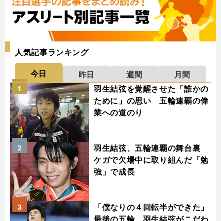
人気記事ランキング
今日
昨日
週間
月間
羽生結弦を覚醒させた「誰かの
1
ために」の思い 五輪連覇の偉
業への道のり
羽生結弦、五輪連覇の舞台裏
2
ケガで欠場中に取り組んだ「勉
強」で成長
「僕なりの４回転半ができた」
3
最後の五輪、羽生結弦がこだわ