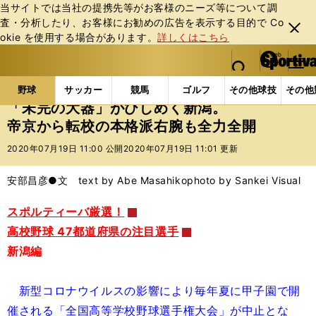
当サイトでは当社の提携先等がお客様のニーズ等について調
査・分析したり、お客様にお勧めの広告を表⽰する⽬的で Co
閉じ
okie を使⽤する場合があります。
詳しくはこちら
る
マイペ
web Sportiva (webスポルティーバ)
検索
メニュ
we
ー
野球の記事一覧
高校野球他
「未完の大器」がひし
b
ジ
野球
サッカー
競馬
ゴルフ
その他球技
その他
ス
「未完の大器」がひしめく新潟。
ポ
帝京から転校の本格派右腕も全力全開
ル
テ
2020年07月19日 11:00 公開
2020年07月19日 11:01 更新
ィ
ー
安部昌彦●文 text by Abe Masahiko
photo by Sankei Visual
バ
スポルティーバ厳選！
高校野球 47都道府県の注目選手
新潟編
新型コロナウイルスの影響により毎年夏に甲子園で開
催される「全国高等学校野球選手権大会」が中止とな