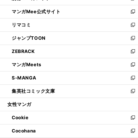
開
ン
ウ
し
マンガMee公式サイト
く
ド
ィ
い
新
ウ
ン
ウ
し
リマコミ
で
ド
ィ
い
新
開
ウ
ン
ウ
し
ジャンプTOON
く
で
ド
ィ
い
新
開
ウ
ン
ウ
し
ZEBRACK
く
で
ド
ィ
い
新
開
ウ
ン
ウ
し
マンガMeets
く
で
ド
ィ
い
新
開
ウ
ン
ウ
し
S-MANGA
く
で
ド
ィ
い
新
開
ウ
ン
ウ
し
集英社コミック文庫
く
で
ド
ィ
い
新
開
ウ
ン
ウ
し
女性マンガ
く
で
ド
ィ
い
開
ウ
ン
ウ
Cookie
く
で
ド
ィ
新
開
ウ
ン
し
Cocohana
く
で
ド
い
新
開
ウ