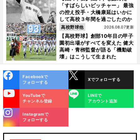
「すばらしいピッチャー」 最強
の控え投手・大橋康延はいかに
して高校３年間を過ごしたのか
高校野球他
2026.08.07更新
【高校野球】創部10年目の甲子
園初出場がすべてを変えた 健大
高崎・青栁監督が語る「機動破
壊」はこうして生まれた
cebo
X
Facebookで
Xでフォローする
ok
フォローする
uTube
LINE
YouTubeで
LINEで
チャンネル登録
アカウント追加
stagra
Instagramで
m
フォローする