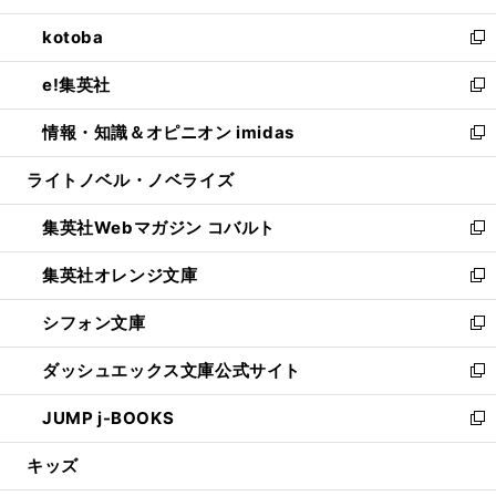
開
ウ
ン
ウ
し
kotoba
く
で
ド
ィ
い
新
開
ウ
ン
ウ
し
e!集英社
く
で
ド
ィ
い
新
開
ウ
ン
ウ
し
情報・知識＆オピニオン imidas
く
で
ド
ィ
い
新
開
ウ
ン
ウ
し
ライトノベル・ノベライズ
く
で
ド
ィ
い
開
ウ
ン
ウ
集英社Webマガジン コバルト
く
で
ド
ィ
新
開
ウ
ン
し
集英社オレンジ文庫
く
で
ド
い
新
開
ウ
ウ
し
シフォン文庫
く
で
ィ
い
新
開
ン
ウ
し
ダッシュエックス文庫公式サイト
く
ド
ィ
い
新
ウ
ン
ウ
し
JUMP j-BOOKS
で
ド
ィ
い
新
開
ウ
ン
ウ
し
キッズ
く
で
ド
ィ
い
開
ウ
ン
ウ