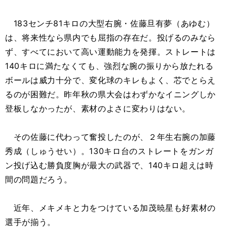
183センチ81キロの大型右腕・佐藤旦有夢（あゆむ）
は、将来性なら県内でも屈指の存在だ。投げるのみなら
ず、すべてにおいて高い運動能力を発揮。ストレートは
140キロに満たなくても、強烈な腕の振りから放たれる
ボールは威力十分で、変化球のキレもよく、芯でとらえ
るのが困難だ。昨年秋の県大会はわずかなイニングしか
登板しなかったが、素材のよさに変わりはない。
その佐藤に代わって奮投したのが、２年生右腕の加藤
秀成（しゅうせい）。130キロ台のストレートをガンガ
ン投げ込む勝負度胸が最大の武器で、140キロ超えは時
間の問題だろう。
近年、メキメキと力をつけている加茂暁星も好素材の
選手が揃う。