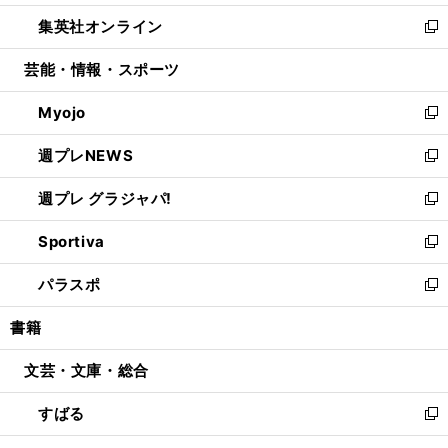
開
ウ
ン
ウ
し
集英社オンライン
く
で
ド
ィ
い
新
開
ウ
ン
ウ
し
芸能・情報・スポーツ
く
で
ド
ィ
い
開
ウ
ン
ウ
Myojo
く
で
ド
ィ
新
開
ウ
ン
し
週プレNEWS
く
で
ド
い
新
開
ウ
ウ
し
週プレ グラジャパ!
く
で
ィ
い
新
開
ン
ウ
し
Sportiva
く
ド
ィ
い
新
ウ
ン
ウ
し
パラスポ
で
ド
ィ
い
新
開
ウ
ン
ウ
し
書籍
く
で
ド
ィ
い
開
ウ
ン
ウ
文芸・文庫・総合
く
で
ド
ィ
開
ウ
ン
すばる
く
で
ド
新
開
ウ
し