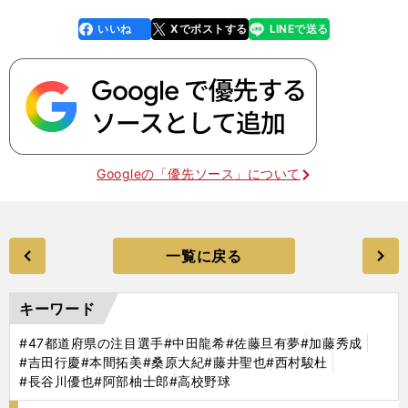
いいね
Xでポストする
LINEで送る
line
faceboo
x
k
Googleの「優先ソース」について
一覧に戻る
キーワード
#47都道府県の注目選手
#中田龍希
#佐藤旦有夢
#加藤秀成
#吉田行慶
#本間拓美
#桑原大紀
#藤井聖也
#西村駿杜
#長谷川優也
#阿部柚士郎
#高校野球