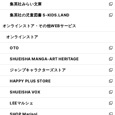
集英社みらい文庫
く
で
ド
ィ
新
開
ウ
ン
し
集英社の児童図書 S-KIDS.LAND
く
で
ド
い
新
開
ウ
ウ
し
オンラインストア・
その他WEBサービス
く
で
ィ
い
開
ン
ウ
オンラインストア
く
ド
ィ
ウ
ン
OTO
で
ド
新
開
ウ
し
SHUEISHA MANGA-ART HERITAGE
く
で
い
新
開
ウ
し
ジャンプキャラクターズストア
く
ィ
い
新
ン
ウ
し
HAPPY PLUS STORE
ド
ィ
い
新
ウ
ン
ウ
し
SHUEISHA VOX
で
ド
ィ
い
新
開
ウ
ン
ウ
し
LEEマルシェ
く
で
ド
ィ
い
新
開
ウ
ン
ウ
し
SHOP Marisol
く
で
ド
ィ
い