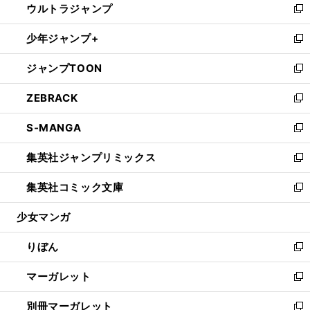
ウルトラジャンプ
く
で
ド
ィ
い
新
開
ウ
ン
ウ
し
少年ジャンプ+
く
で
ド
ィ
い
新
開
ウ
ン
ウ
し
ジャンプTOON
く
で
ド
ィ
い
新
開
ウ
ン
ウ
し
ZEBRACK
く
で
ド
ィ
い
新
開
ウ
ン
ウ
し
S-MANGA
く
で
ド
ィ
い
新
開
ウ
ン
ウ
し
集英社ジャンプリミックス
く
で
ド
ィ
い
新
開
ウ
ン
ウ
し
集英社コミック文庫
く
で
ド
ィ
い
新
開
ウ
ン
ウ
し
少女マンガ
く
で
ド
ィ
い
開
ウ
ン
ウ
りぼん
く
で
ド
ィ
新
開
ウ
ン
し
マーガレット
く
で
ド
い
新
開
ウ
ウ
し
別冊マーガレット
く
で
ィ
い
新