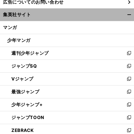
広告についてのお問い合わせ
い
ウ
集英社サイト
ィ
開
ン
く/
マンガ
ド
閉
ウ
じ
少年マンガ
で
る
開
週刊少年ジャンプ
く
新
し
ジャンプSQ
い
新
ウ
し
Vジャンプ
ィ
い
新
ン
ウ
し
最強ジャンプ
ド
ィ
い
新
ウ
ン
ウ
し
少年ジャンプ+
で
ド
ィ
い
新
開
ウ
ン
ウ
し
ジャンプTOON
く
で
ド
ィ
い
新
開
ウ
ン
ウ
し
ZEBRACK
く
で
ド
ィ
い
新