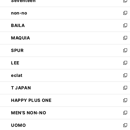
Seventeen
く
で
ド
新
開
ウ
し
non-no
く
で
い
新
開
ウ
し
BAILA
く
ィ
い
新
ン
ウ
し
MAQUIA
ド
ィ
い
新
ウ
ン
ウ
し
SPUR
で
ド
ィ
い
新
開
ウ
ン
ウ
し
LEE
く
で
ド
ィ
い
新
開
ウ
ン
ウ
し
eclat
く
で
ド
ィ
い
新
開
ウ
ン
ウ
し
T JAPAN
く
で
ド
ィ
い
新
開
ウ
ン
ウ
し
HAPPY PLUS ONE
く
で
ド
ィ
い
新
開
ウ
ン
ウ
し
MEN'S NON-NO
く
で
ド
ィ
い
新
開
ウ
ン
ウ
し
UOMO
く
で
ド
ィ
い
新