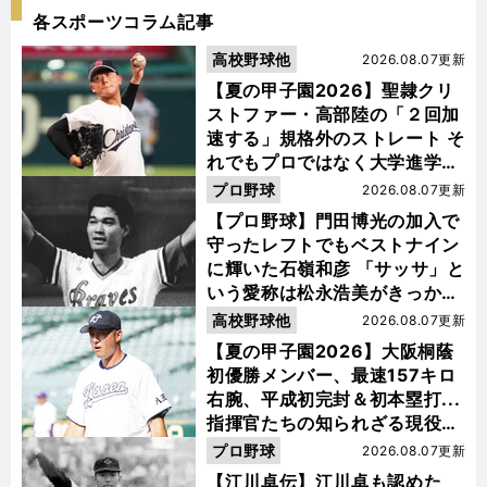
各スポーツコラム記事
高校野球他
2026.08.07更新
【夏の甲子園2026】聖隷クリ
ストファー・高部陸の「２回加
速する」規格外のストレート そ
れでもプロではなく大学進学を
選ぶ理由
プロ野球
2026.08.07更新
【プロ野球】門田博光の加入で
守ったレフトでもベストナイン
に輝いた石嶺和彦 「サッサ」と
いう愛称は松永浩美がきっか
け？
高校野球他
2026.08.07更新
【夏の甲子園2026】大阪桐蔭
初優勝メンバー、最速157キロ
右腕、平成初完封＆初本塁打...
指揮官たちの知られざる現役時
代
プロ野球
2026.08.07更新
【江川卓伝】江川卓も認めた