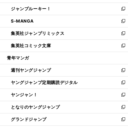
開
ウ
ン
ウ
し
ジャンプルーキー！
く
で
ド
ィ
い
新
開
ウ
ン
ウ
し
S-MANGA
く
で
ド
ィ
い
新
開
ウ
ン
ウ
し
集英社ジャンプリミックス
く
で
ド
ィ
い
新
開
ウ
ン
ウ
し
集英社コミック文庫
く
で
ド
ィ
い
新
開
ウ
ン
ウ
し
青年マンガ
く
で
ド
ィ
い
開
ウ
ン
ウ
週刊ヤングジャンプ
く
で
ド
ィ
新
開
ウ
ン
し
ヤングジャンプ定期購読デジタル
く
で
ド
い
新
開
ウ
ウ
し
ヤンジャン！
く
で
ィ
い
新
開
ン
ウ
し
となりのヤングジャンプ
く
ド
ィ
い
新
ウ
ン
ウ
し
グランドジャンプ
で
ド
ィ
い
新
開
ウ
ン
ウ
し