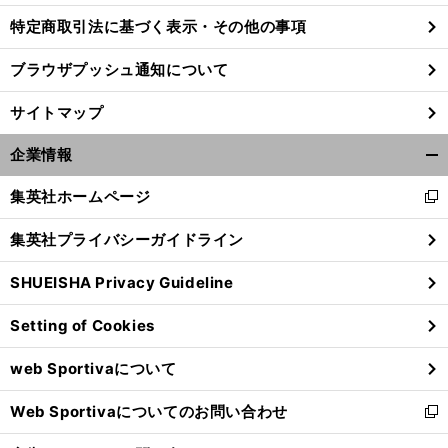
特定商取引法に基づく表示・その他の事項
ブラウザプッシュ通知について
サイトマップ
企業情報
開
く/
集英社ホームページ
新
閉
し
じ
集英社プライバシーガイドライン
い
る
ウ
SHUEISHA Privacy Guideline
ィ
ン
Setting of Cookies
ド
ウ
web Sportivaについて
で
開
Web Sportivaについてのお問い合わせ
く
新
し