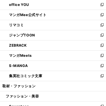
ウ
し
office YOU
く
で
ィ
い
新
開
ン
ウ
し
マンガMee公式サイト
く
ド
ィ
い
新
ウ
ン
ウ
し
リマコミ
で
ド
ィ
い
新
開
ウ
ン
ウ
し
ジャンプTOON
く
で
ド
ィ
い
新
開
ウ
ン
ウ
し
ZEBRACK
く
で
ド
ィ
い
新
開
ウ
ン
ウ
し
マンガMeets
く
で
ド
ィ
い
新
開
ウ
ン
ウ
し
S-MANGA
く
で
ド
ィ
い
新
開
ウ
ン
ウ
し
集英社コミック文庫
く
で
ド
ィ
い
新
開
ウ
ン
ウ
し
取材・ファッション
く
で
ド
ィ
い
開
ウ
ン
ウ
ファッション・美容
く
で
ド
ィ
開
ウ
ン