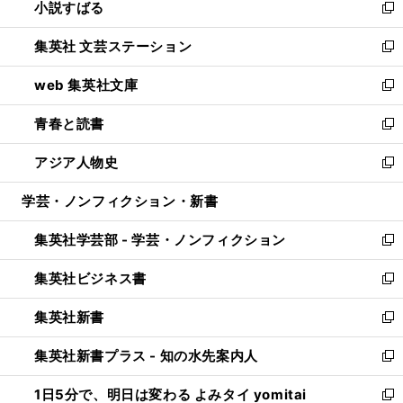
小説すばる
く
で
い
新
開
ウ
し
集英社 文芸ステーション
く
ィ
い
新
ン
ウ
し
web 集英社文庫
ド
ィ
い
新
ウ
ン
ウ
し
青春と読書
で
ド
ィ
い
新
開
ウ
ン
ウ
し
アジア人物史
く
で
ド
ィ
い
新
開
ウ
ン
ウ
し
学芸・ノンフィクション・新書
く
で
ド
ィ
い
開
ウ
ン
ウ
集英社学芸部 - 学芸・ノンフィクション
く
で
ド
ィ
新
開
ウ
ン
し
集英社ビジネス書
く
で
ド
い
新
開
ウ
ウ
し
集英社新書
く
で
ィ
い
新
開
ン
ウ
し
集英社新書プラス - 知の水先案内人
く
ド
ィ
い
新
ウ
ン
ウ
し
1日5分で、明日は変わる よみタイ yomitai
で
ド
ィ
い
新