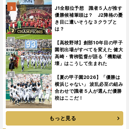
J1全順位予想 識者５人が推す
3
優勝候補筆頭は？ J2降格の憂
き目に遭いそうな３クラブと
は？
4
【高校野球】創部10年目の甲子
園初出場がすべてを変えた 健大
高崎・青栁監督が語る「機動破
壊」はこうして生まれた
5
【夏の甲子園2026】「優勝は
横浜じゃない」 波乱必至の組み
合わせで識者５人が選んだ優勝
校はここだ！
もっと見る