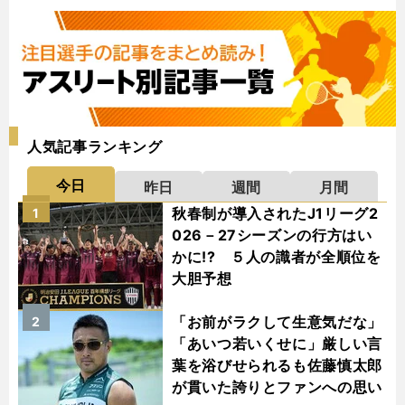
人気記事ランキング
今日
昨日
週間
月間
秋春制が導入されたJ1リーグ2
1
026－27シーズンの行方はい
かに!? ５人の識者が全順位を
大胆予想
「お前がラクして生意気だな」
2
「あいつ若いくせに」厳しい言
葉を浴びせられるも佐藤慎太郎
が貫いた誇りとファンへの思い