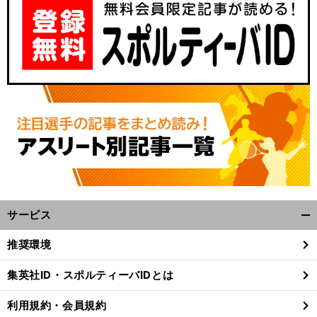
。
前
サービス
へ
開
200
く/
推奨環境
閉
じ
集英社ID・スポルティーバIDとは
る
利用規約・会員規約