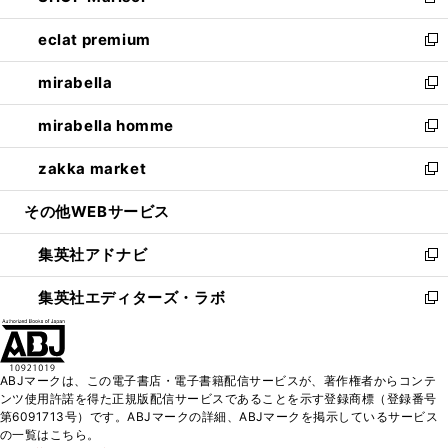
新
開
ウ
ン
ウ
し
eclat premium
く
で
ド
ィ
い
新
開
ウ
ン
ウ
し
mirabella
く
で
ド
ィ
い
新
開
ウ
ン
ウ
し
mirabella homme
く
で
ド
ィ
い
新
開
ウ
ン
ウ
し
zakka market
く
で
ド
ィ
い
新
開
ウ
ン
ウ
し
その他WEBサービス
く
で
ド
ィ
い
開
ウ
ン
ウ
集英社アドナビ
く
で
ド
ィ
新
開
ウ
ン
し
集英社エディターズ・ラボ
く
で
ド
い
新
開
ウ
ウ
し
く
で
ィ
い
開
ン
ウ
ABJマークは、この電子書店・電子書籍配信サービスが、著作権者からコンテ
く
ド
ィ
ンツ使用許諾を得た正規版配信サービスであることを示す登録商標（登録番号
ウ
ン
第6091713号）です。ABJマークの詳細、ABJマークを掲示しているサービス
で
ド
の一覧はこちら。
開