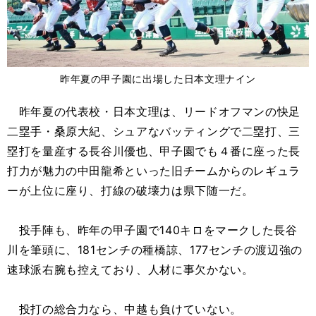
昨年夏の甲子園に出場した日本文理ナイン
昨年夏の代表校・日本文理は、リードオフマンの快足
二塁手・桑原大紀、シュアなバッティングで二塁打、三
塁打を量産する長谷川優也、甲子園でも４番に座った長
打力が魅力の中田龍希といった旧チームからのレギュラ
ーが上位に座り、打線の破壊力は県下随一だ。
投手陣も、昨年の甲子園で140キロをマークした長谷
川を筆頭に、181センチの種橋諒、177センチの渡辺強の
速球派右腕も控えており、人材に事欠かない。
投打の総合力なら、中越も負けていない。