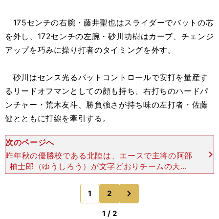
175センチの右腕・藤井聖也はスライダーでバットの芯
を外し、172センチの左腕・砂川功樹はカーブ、チェンジ
アップを巧みに操り打者のタイミングを外す。
砂川はセンス光るバットコントロールで安打を量産す
るリードオフマンとしての顔も持ち、右打ちのハードパ
ンチャー・荒木友斗、勝負強さが持ち味の左打者・佐藤
健とともに打線を牽引する。
次のページへ
昨年秋の優勝校である北陸は、エースで主将の阿部
柚士郎（ゆうしろう）が文字どおりチームの大黒
柱。スリークォーターからテンポよく投げ込むスト
レートは微妙に動いてバットの芯を外し、カーブ、
次
1
2
のページへ
フォークを交えて打
1 / 2