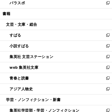
パラスポ
で
ド
ィ
い
新
開
ウ
ン
ウ
し
書籍
く
で
ド
ィ
い
開
ウ
ン
ウ
文芸・文庫・総合
く
で
ド
ィ
開
ウ
ン
すばる
く
で
ド
新
開
ウ
し
小説すばる
く
で
い
新
開
ウ
し
集英社 文芸ステーション
く
ィ
い
新
ン
ウ
し
web 集英社文庫
ド
ィ
い
新
ウ
ン
ウ
し
青春と読書
で
ド
ィ
い
新
開
ウ
ン
ウ
し
アジア人物史
く
で
ド
ィ
い
新
開
ウ
ン
ウ
し
学芸・ノンフィクション・新書
く
で
ド
ィ
い
開
ウ
ン
ウ
集英社学芸部 - 学芸・ノンフィクション
く
で
ド
ィ
新