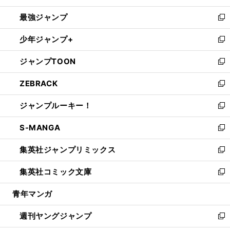
ン
ウ
し
最強ジャンプ
ド
ィ
い
新
ウ
ン
ウ
し
少年ジャンプ+
で
ド
ィ
い
新
開
ウ
ン
ウ
し
ジャンプTOON
く
で
ド
ィ
い
新
開
ウ
ン
ウ
し
ZEBRACK
く
で
ド
ィ
い
新
開
ウ
ン
ウ
し
ジャンプルーキー！
く
で
ド
ィ
い
新
開
ウ
ン
ウ
し
S-MANGA
く
で
ド
ィ
い
新
開
ウ
ン
ウ
し
集英社ジャンプリミックス
く
で
ド
ィ
い
新
開
ウ
ン
ウ
し
集英社コミック文庫
く
で
ド
ィ
い
新
開
ウ
ン
ウ
し
青年マンガ
く
で
ド
ィ
い
開
ウ
ン
ウ
週刊ヤングジャンプ
く
で
ド
ィ
新
開
ウ
ン
し