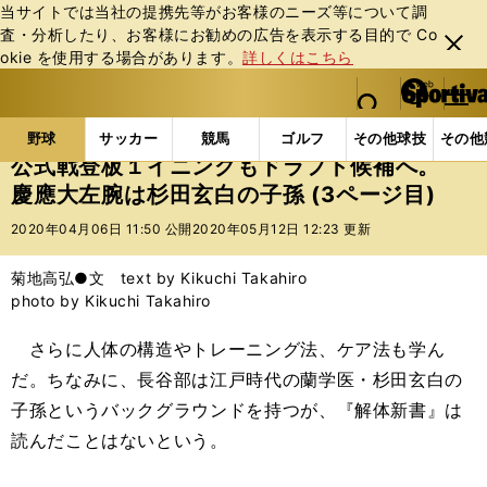
当サイトでは当社の提携先等がお客様のニーズ等について調
査・分析したり、お客様にお勧めの広告を表⽰する⽬的で Co
閉じ
okie を使⽤する場合があります。
詳しくはこちら
る
マイペ
web Sportiva (webスポルティーバ)
検索
メニュ
we
ー
野球の記事一覧
高校野球他
公式戦登板１イニング
b
ジ
野球
サッカー
競馬
ゴルフ
その他球技
その他
ス
公式戦登板１イニングもドラフト候補へ。
ポ
慶應大左腕は杉田玄白の子孫 (3ページ目)
ル
テ
2020年04月06日 11:50 公開
2020年05月12日 12:23 更新
ィ
ー
菊地高弘●文 text by Kikuchi Takahiro
バ
photo by Kikuchi Takahiro
さらに人体の構造やトレーニング法、ケア法も学ん
だ。ちなみに、長谷部は江戸時代の蘭学医・杉田玄白の
子孫というバックグラウンドを持つが、『解体新書』は
読んだことはないという。