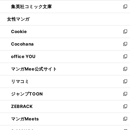
開
ウ
ン
ウ
し
集英社コミック文庫
く
で
ド
ィ
い
新
開
ウ
ン
ウ
し
女性マンガ
く
で
ド
ィ
い
開
ウ
ン
ウ
Cookie
く
で
ド
ィ
新
開
ウ
ン
し
Cocohana
く
で
ド
い
新
開
ウ
ウ
し
office YOU
く
で
ィ
い
新
開
ン
ウ
し
マンガMee公式サイト
く
ド
ィ
い
新
ウ
ン
ウ
し
リマコミ
で
ド
ィ
い
新
開
ウ
ン
ウ
し
ジャンプTOON
く
で
ド
ィ
い
新
開
ウ
ン
ウ
し
ZEBRACK
く
で
ド
ィ
い
新
開
ウ
ン
ウ
し
マンガMeets
く
で
ド
ィ
い
新
開
ウ
ン
ウ
し