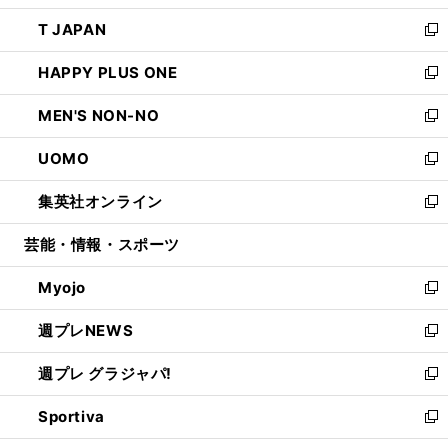
開
ウ
ン
ウ
し
T JAPAN
く
で
ド
ィ
い
新
開
ウ
ン
ウ
し
HAPPY PLUS ONE
く
で
ド
ィ
い
新
開
ウ
ン
ウ
し
MEN'S NON-NO
く
で
ド
ィ
い
新
開
ウ
ン
ウ
し
UOMO
く
で
ド
ィ
い
新
開
ウ
ン
ウ
し
集英社オンライン
く
で
ド
ィ
い
新
開
ウ
ン
ウ
し
芸能・情報・スポーツ
く
で
ド
ィ
い
開
ウ
ン
ウ
Myojo
く
で
ド
ィ
新
開
ウ
ン
し
週プレNEWS
く
で
ド
い
新
開
ウ
ウ
し
週プレ グラジャパ!
く
で
ィ
い
新
開
ン
ウ
し
Sportiva
く
ド
ィ
い
新
ウ
ン
ウ
し