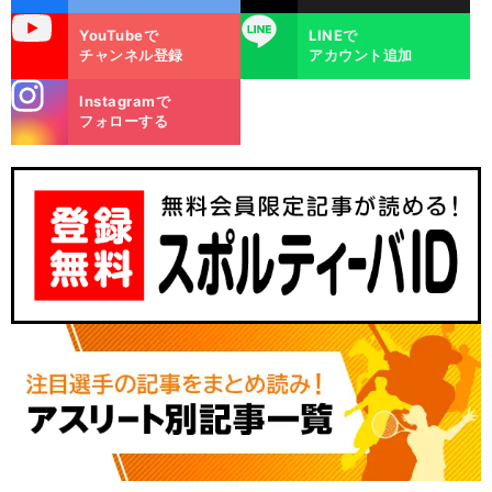
uTube
LINE
YouTubeで
LINEで
チャンネル登録
アカウント追加
stagra
Instagramで
m
フォローする