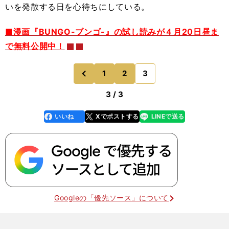
いを発散する日を心待ちにしている。
■漫画『BUNGO-ブンゴ-』の試し読みが４月20日昼ま
で無料公開中！
1
2
3
のページへ
前
3 / 3
いいね
Xでポストする
LINEで送る
line
faceboo
x
k
Googleの「優先ソース」について