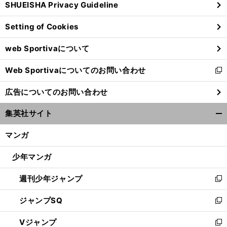
SHUEISHA Privacy Guideline
ィ
ン
Setting of Cookies
ド
ウ
web Sportivaについて
で
開
Web Sportivaについてのお問い合わせ
く
新
し
広告についてのお問い合わせ
い
ウ
集英社サイト
ィ
開
ン
く/
マンガ
ド
閉
ウ
じ
少年マンガ
で
る
開
週刊少年ジャンプ
く
新
し
ジャンプSQ
い
新
ウ
し
Vジャンプ
ィ
い
新