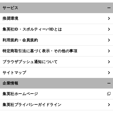
サービス
開
く/
推奨環境
閉
じ
集英社ID・スポルティーバIDとは
る
利用規約・会員規約
特定商取引法に基づく表示・その他の事項
ブラウザプッシュ通知について
サイトマップ
企業情報
開
く/
集英社ホームページ
新
閉
慶
。
・
僕
」
し
大ドラフト候補右腕は超逸材
楽天
藤平が「
よりすごい
と認めた
じ
集英社プライバシーガイドライン
い
る
ウ