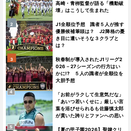
高崎・青栁監督が語る「機動破
壊」はこうして生まれた
J1全順位予想 識者５人が推す
2
優勝候補筆頭は？ J2降格の憂
き目に遭いそうな３クラブと
は？
秋春制が導入されたJ1リーグ2
3
026－27シーズンの行方はい
かに!? ５人の識者が全順位を
大胆予想
4
「お前がラクして生意気だな」
「あいつ若いくせに」厳しい言
葉を浴びせられるも佐藤慎太郎
が貫いた誇りとファンへの思い
5
【夏の甲子園2026】聖隷クリ