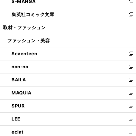
S-MANGA
く
で
ド
ィ
い
新
開
ウ
ン
ウ
し
集英社コミック文庫
く
で
ド
ィ
い
新
開
ウ
ン
ウ
し
取材・ファッション
く
で
ド
ィ
い
開
ウ
ン
ウ
ファッション・美容
く
で
ド
ィ
開
ウ
ン
Seventeen
く
で
ド
新
開
ウ
し
non-no
く
で
い
新
開
ウ
し
BAILA
く
ィ
い
新
ン
ウ
し
MAQUIA
ド
ィ
い
新
ウ
ン
ウ
し
SPUR
で
ド
ィ
い
新
開
ウ
ン
ウ
し
LEE
く
で
ド
ィ
い
新
開
ウ
ン
ウ
し
eclat
く
で
ド
ィ
い
新