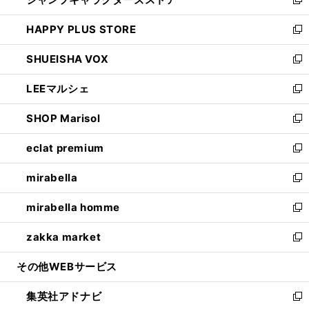
ィ
い
新
ン
ウ
し
HAPPY PLUS STORE
ド
ィ
い
新
ウ
ン
ウ
し
SHUEISHA VOX
で
ド
ィ
い
新
開
ウ
ン
ウ
し
LEEマルシェ
く
で
ド
ィ
い
新
開
ウ
ン
ウ
し
SHOP Marisol
く
で
ド
ィ
い
新
開
ウ
ン
ウ
し
eclat premium
く
で
ド
ィ
い
新
開
ウ
ン
ウ
し
mirabella
く
で
ド
ィ
い
新
開
ウ
ン
ウ
し
mirabella homme
く
で
ド
ィ
い
新
開
ウ
ン
ウ
し
zakka market
く
で
ド
ィ
い
新
開
ウ
ン
ウ
し
その他WEBサービス
く
で
ド
ィ
い
開
ウ
ン
ウ
集英社アドナビ
く
で
ド
ィ
新