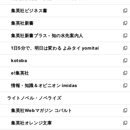
開
ウ
ン
し
集英社ビジネス書
く
で
ド
い
新
開
ウ
ウ
し
集英社新書
く
で
ィ
い
新
開
ン
ウ
し
集英社新書プラス - 知の水先案内人
く
ド
ィ
い
新
ウ
ン
ウ
し
1日5分で、明日は変わる よみタイ yomitai
で
ド
ィ
い
新
開
ウ
ン
ウ
し
kotoba
く
で
ド
ィ
い
新
開
ウ
ン
ウ
し
e!集英社
く
で
ド
ィ
い
新
開
ウ
ン
ウ
し
情報・知識＆オピニオン imidas
く
で
ド
ィ
い
新
開
ウ
ン
ウ
し
ライトノベル・ノベライズ
く
で
ド
ィ
い
開
ウ
ン
ウ
集英社Webマガジン コバルト
く
で
ド
ィ
新
開
ウ
ン
し
集英社オレンジ文庫
く
で
ド
い
新
開
ウ
ウ