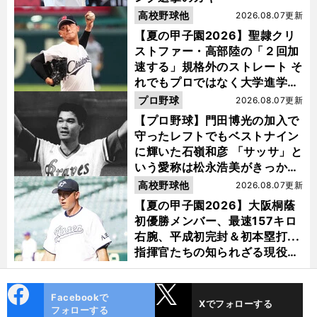
高校野球他
2026.08.07更新
【夏の甲子園2026】聖隷クリ
ストファー・高部陸の「２回加
速する」規格外のストレート そ
れでもプロではなく大学進学を
選ぶ理由
プロ野球
2026.08.07更新
【プロ野球】門田博光の加入で
守ったレフトでもベストナイン
に輝いた石嶺和彦 「サッサ」と
いう愛称は松永浩美がきっか
け？
高校野球他
2026.08.07更新
【夏の甲子園2026】大阪桐蔭
初優勝メンバー、最速157キロ
右腕、平成初完封＆初本塁打...
指揮官たちの知られざる現役時
代
cebo
X
Facebookで
Xでフォローする
ok
フォローする