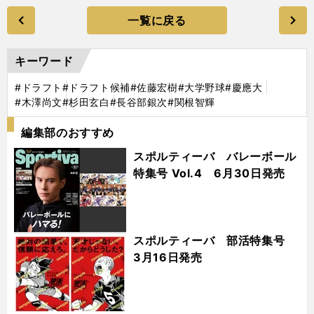
一覧に戻る
キーワード
#ドラフト
#ドラフト候補
#佐藤宏樹
#大学野球
#慶應大
#木澤尚文
#杉田玄白
#長谷部銀次
#関根智輝
編集部のおすすめ
スポルティーバ バレーボール
特集号 Vol.4 6月30日発売
スポルティーバ 部活特集号
3月16日発売