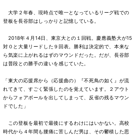
大学２年春、現時点で唯一となっているリーグ戦での
登板を長谷部はしっかりと記憶している。
2018年４月14日、東京大との１回戦。慶應義塾大が15
対０と大量リードした９回表。勝利は決定的で、本来な
ら気楽に上がれるはずのマウンドだった。だが、長谷部
は普段との勝手の違いを感じていた。
「東大の応援席から（応援曲の）『不死鳥の如く』が流
れてきて、すごく緊張したのを覚えています。２アウト
からフォアボールを出してしまって、反省の残るマウン
ドでした」
この登板を最初で最後にするわけにはいかない。高校
時代から４年間も腰痛に苦しんだ男は、その鬱積した思