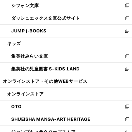
し
シフォン文庫
く
で
ィ
い
新
開
ン
ウ
し
ダッシュエックス文庫公式サイト
く
ド
ィ
い
新
ウ
ン
ウ
し
JUMP j-BOOKS
で
ド
ィ
い
新
開
ウ
ン
ウ
し
キッズ
く
で
ド
ィ
い
開
ウ
ン
ウ
集英社みらい文庫
く
で
ド
ィ
新
開
ウ
ン
し
集英社の児童図書 S-KIDS.LAND
く
で
ド
い
新
開
ウ
ウ
し
オンラインストア・
その他WEBサービス
く
で
ィ
い
開
ン
ウ
オンラインストア
く
ド
ィ
ウ
ン
OTO
で
ド
新
開
ウ
し
SHUEISHA MANGA-ART HERITAGE
く
で
い
新
開
ウ
し
ジャンプキャラクターズストア
く