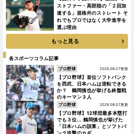
ストファー・高部陸の「２回加
速する」規格外のストレート そ
れでもプロではなく大学進学を
選ぶ理由
もっと見る
各スポーツコラム記事
プロ野球
2026.08.07更新
【プロ野球】首位ソフトバンク
を西武、日本ハムは逆転できる
か？ 鶴岡慎也が挙げる終盤戦
のキーマン３人
プロ野球
2026.08.07更新
【プロ野球】12球団最多本塁打
でも３位... 鶴岡慎也が挙げた
「日本ハムの誤算」とソフトバ
ンク追撃のカギ