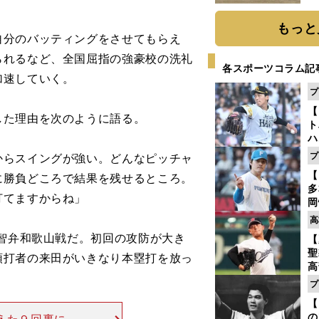
だ
もっと
分のバッティングをさせてもらえ
られるなど、全国屈指の強豪校の洗礼
各スポーツコラム記
加速していく。
プ
【
た理由を次のように語る。
ト
ハ
プ
からスイングが強い。どんなピッチャ
盤
【
に勝負どころで結果を残せるところ。
多
打てますからね」
岡
ハ
高
バ
智弁和歌山戦だ。初回の攻防が大き
【
聖
頭打者の来田がいきなり本塁打を放っ
高
る
プ
ト
【
く
の