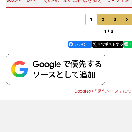
次のページへ
その後、互いに得点を加え、３−３で迎
合を決めたのは、来田のサヨナラ本塁打だった。先頭打
ナラ本塁打を１試合で放ったのは大会史上初。この試合
次
躍高校野球ファンに知ら
1
2
3
のページへ
1 / 3
いいね
Xでポストする
line
faceboo
x
k
Googleの「優先ソース」に