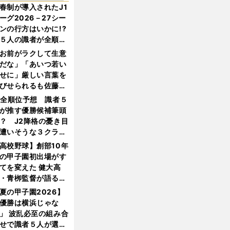
春制が導入されたJ1
ーグ2026－27シー
ンの行方はいかに!?
５人の識者が全順位
大胆予想
お前がラクして生意
だな」「あいつ若い
せに」厳しい言葉を
びせられるも佐藤慎
郎が貫いた誇りとフ
1全順位予想 識者５
ンへの思い
が推す優勝候補筆頭
？ J2降格の憂き目
遭いそうな３クラブ
は？
高校野球】創部10年
の甲子園初出場がす
てを変えた 健大高
・青栁監督が語る
機動破壊」はこうし
夏の甲子園2026】
生まれた
優勝は横浜じゃな
」 波乱必至の組み合
せで識者５人が選ん