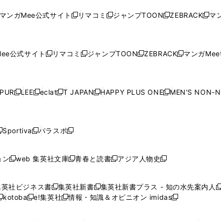
ド
ド
ン
ド
ド
ド
い
ウ
い
ウ
い
ウ
い
ウ
ウ
ド
ウ
ウ
ウ
マンガMee公式サイト
リマコミ
ジャンプTOON
ZEBRACK
マン
新
新
新
新
ウ
ィ
ウ
ィ
ウ
ィ
ウ
で
で
ウ
で
で
で
し
し
し
し
し
ィ
ン
ィ
ン
ィ
ン
ィ
開
開
で
開
開
開
い
い
い
い
い
ン
ド
ン
ド
ン
ド
ン
く
く
開
く
く
く
ウ
ウ
ウ
ウ
ウ
ド
ウ
ド
ウ
ド
ウ
ド
ee公式サイト
リマコミ
ジャンプTOON
ZEBRACK
マンガMeet
く
新
新
新
新
ィ
ィ
ィ
ィ
ィ
ウ
で
ウ
で
ウ
で
ウ
し
し
し
し
ン
ン
ン
ン
ン
で
開
で
開
で
開
で
い
い
い
い
ド
ド
ド
ド
ド
開
く
開
く
開
く
開
ウ
ウ
ウ
ウ
ウ
ウ
ウ
ウ
ウ
PUR
LEE
eclat
T JAPAN
HAPPY PLUS ONE
MEN'S NON-
く
く
く
く
新
新
新
新
新
ィ
ィ
ィ
ィ
で
で
で
で
で
し
し
し
し
し
ン
ン
ン
ン
開
開
開
開
開
い
い
い
い
い
ド
ド
ド
ド
く
く
く
く
く
ウ
ウ
ウ
ウ
ウ
ウ
ウ
ウ
ウ
Sportiva
パラスポ
新
新
ィ
ィ
ィ
ィ
ィ
で
で
で
で
し
し
し
ン
ン
ン
ン
ン
開
開
開
開
い
い
い
ド
ド
ド
ド
ド
ョン
web 集英社文庫
青春と読書
アジア人物史
く
く
く
く
新
新
新
新
ウ
ウ
ウ
ウ
ウ
ウ
ウ
ウ
し
し
し
し
ィ
ィ
ィ
で
で
で
で
で
い
い
い
い
ン
ン
ン
集英社ビジネス書
集英社新書
集英社新書プラス - 知の水先案内人
開
開
開
開
開
新
新
新
ウ
ウ
ウ
ウ
ド
ド
ド
kotoba
e!集英社
情報・知識＆オピニオン imidas
く
く
く
く
く
新
し
新
し
新
ィ
ィ
ィ
ィ
ウ
ウ
ウ
し
し
い
し
い
し
ン
ン
ン
ン
で
で
で
い
い
ウ
い
ウ
い