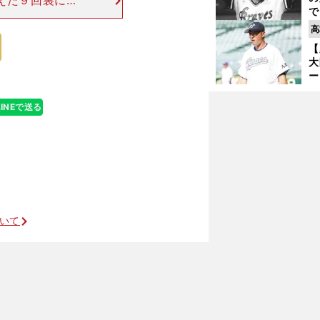
えた９回裏に試
で
者本塁打とサヨ
い
高
で来田の名が一
サ
【
浩
大
ー
腕
塁
LINEで送る
ら
ついて