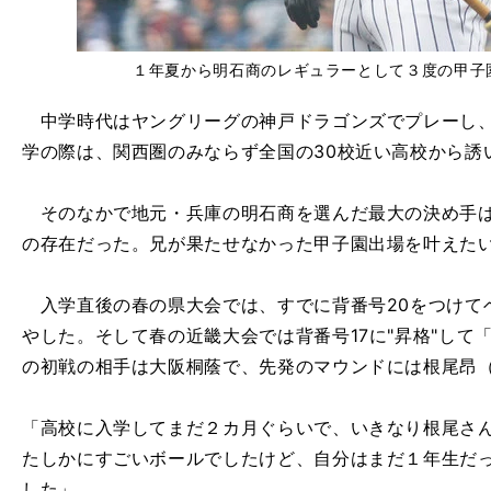
１年夏から明石商のレギュラーとして３度の甲子
中学時代はヤングリーグの神戸ドラゴンズでプレーし、
学の際は、関西圏のみならず全国の30校近い高校から誘
そのなかで地元・兵庫の明石商を選んだ最大の決め手は
の存在だった。兄が果たせなかった甲子園出場を叶えた
入学直後の春の県大会では、すでに背番号20をつけて
やした。そして春の近畿大会では背番号17に"昇格"して
の初戦の相手は大阪桐蔭で、先発のマウンドには根尾昂
「高校に入学してまだ２カ月ぐらいで、いきなり根尾さんのボ
たしかにすごいボールでしたけど、自分はまだ１年生だ
した」