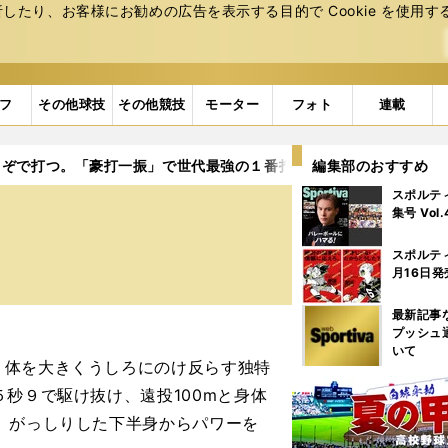
たり、お客様にお勧めの広告を表⽰する⽬的で Cookie を使⽤す
フ
その他球技
その他競技
モーター
フォト
連載
こぞで打つ。「豪打一振」で世代最強の１番打者へ
編集部のおすすめ
スポルテ
集号 Vol
スポルテ
月16日発
最新記事
プッシュ
いて
体を大きくうしろにのけ反らす独特
秒９で駆け抜け、遠投100mと身体
、がっしりした下半身からパワーを