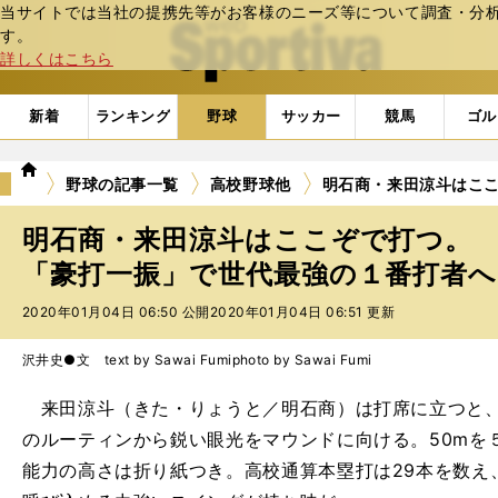
当サイトでは当社の提携先等がお客様のニーズ等について調査・分析し
web Sportiva (webスポルティーバ)
す。
詳しくはこちら
新着
ランキング
野球
サッカー
競馬
ゴル
we
野球の記事一覧
高校野球他
明石商・来田涼斗はこ
b
ス
明石商・来田涼斗はここぞで打つ。
ポ
ル
「豪打一振」で世代最強の１番打者へ
テ
2020年01月04日 06:50 公開
2020年01月04日 06:51 更新
ィ
ー
バ
沢井史●文 text by Sawai Fumi
photo by Sawai Fumi
来田涼斗（きた・りょうと／明石商）は打席に立つと、
のルーティンから鋭い眼光をマウンドに向ける。50mを５
能力の高さは折り紙つき。高校通算本塁打は29本を数え