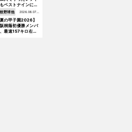
もベストナインに輝
た石嶺和彦 「サッ
校野球他
2026.08.07更
」という愛称は松永
夏の甲子園2026】
新
美がきっかけ？
阪桐蔭初優勝メンバ
、最速157キロ右
、平成初完封＆初本
打... 指揮官たちの知
れざる現役時代
前
へ