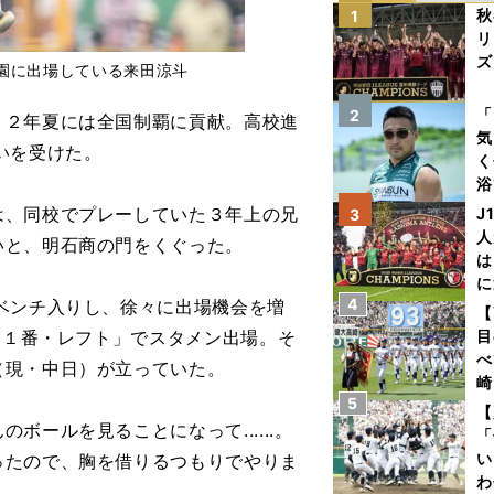
秋
1
リ
ズ
園に出場している来田涼斗
を
「
2
２年夏には全国制覇に貢献。高校進
気
いを受けた。
く
浴
太
、同校でプレーしていた３年上の兄
J
3
ァ
人
いと、明石商の門をくぐった。
は
に
4
ベンチ入りし、徐々に出場機会を増
と
【
「１番・レフト」でスタメン出場。そ
目
べ
（現・中日）が立っていた。
崎
5
「
【
ールを見ることになって......。
て
「
い
ったので、胸を借りるつもりでやりま
わ