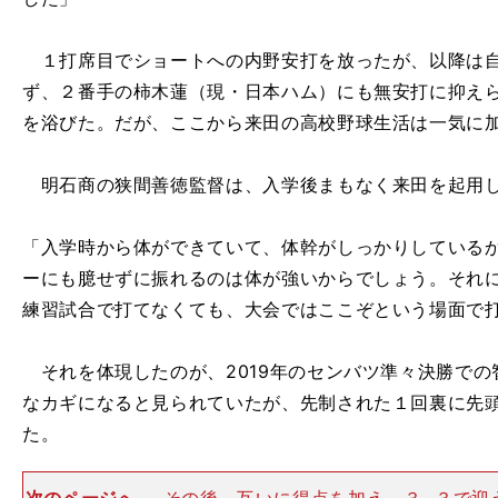
１打席目でショートへの内野安打を放ったが、以降は自
ず、２番手の柿木蓮（現・日本ハム）にも無安打に抑え
を浴びた。だが、ここから来田の高校野球生活は一気に
明石商の狭間善徳監督は、入学後まもなく来田を起用し
「入学時から体ができていて、体幹がしっかりしている
ーにも臆せずに振れるのは体が強いからでしょう。それ
練習試合で打てなくても、大会ではここぞという場面で
それを体現したのが、2019年のセンバツ準々決勝での
なカギになると見られていたが、先制された１回裏に先
た。