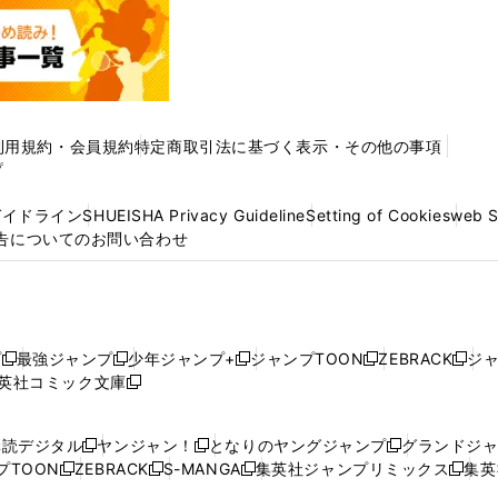
利用規約・会員規約
特定商取引法に基づく表示・その他の事項
プ
ガイドライン
SHUEISHA Privacy Guideline
Setting of Cookies
web 
告についてのお問い合わせ
プ
最強ジャンプ
少年ジャンプ+
ジャンプTOON
ZEBRACK
ジ
新
新
新
新
新
英社コミック文庫
し
新
し
し
し
し
い
い
し
い
い
い
ウ
ウ
い
ウ
ウ
ウ
購読デジタル
ヤンジャン！
となりのヤングジャンプ
グランドジ
新
新
新
ィ
ィ
ウ
ィ
ィ
ィ
プTOON
ZEBRACK
S-MANGA
集英社ジャンプリミックス
集英
新
し
新
し
新
し
新
ン
ン
ィ
ン
ン
ン
し
い
し
い
し
い
し