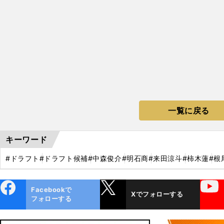
一覧に戻る
キーワード
#ドラフト
#ドラフト候補
#中森俊介
#明石商
#来田涼斗
#柿木蓮
#根
ebo
X
YouTube
Facebookで
Xでフォローする
ok
フォローする