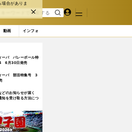
る場合がありま
マイペ
閉じ
検索
メニュ
ー
る
す
ジ
る
動画
インフォ
ィーバ バレーボール特
.4 6月30日発売
ィーバ 部活特集号 3
売
などのお知らせが届く
通知を受け取る方法につ