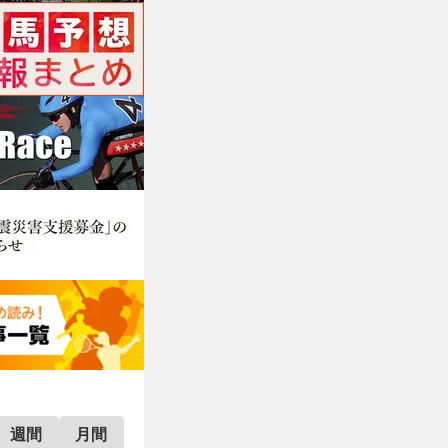
週間
月間