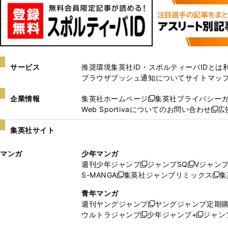
サービス
推奨環境
集英社ID・スポルティーバIDとは
ブラウザプッシュ通知について
サイトマッ
企業情報
集英社ホームページ
集英社プライバシー
新
Web Sportivaについてのお問い合わせ
広
し
新
い
し
集英社サイト
ウ
い
ィ
ウ
マンガ
少年マンガ
ン
ィ
週刊少年ジャンプ
ジャンプSQ
Vジャン
ド
ン
新
新
S-MANGA
集英社ジャンプリミックス
集
ウ
ド
新
し
し
新
で
ウ
し
い
い
し
青年マンガ
開
で
い
ウ
ウ
い
週刊ヤングジャンプ
ヤングジャンプ定期
新
く
開
ウ
ィ
ィ
ウ
ウルトラジャンプ
少年ジャンプ+
ジャン
新
し
新
く
ィ
ン
ン
ィ
し
い
し