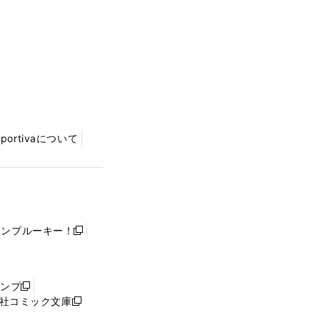
Sportivaについて
ャンプルーキー！
新
し
い
ウ
ャンプ
新
ィ
社コミック文庫
し
新
ン
い
し