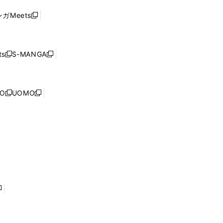
ド
ウ
い
ウ
ガMeets
新
ィ
ウ
で
し
ン
ィ
開
い
ド
ン
く
ウ
ウ
ド
s
S-MANGA
新
新
ィ
で
ウ
し
し
ン
開
で
い
い
ド
く
開
ウ
ウ
ウ
NO
UOMO
く
新
新
ィ
ィ
で
し
し
ン
ン
開
い
い
ド
ド
く
ウ
ウ
ウ
ウ
ィ
ィ
で
で
ン
ン
開
開
ド
ド
く
く
ウ
ウ
で
で
開
開
く
く
し
い
ウ