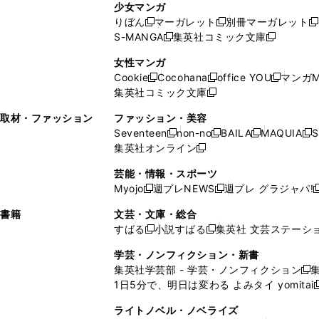
ン
ド
ド
ン
少女マンガ
い
ウ
い
ド
ウ
ウ
ド
りぼん
マーガレット
別冊マーガレット
新
新
新
ウ
ィ
ウ
ウ
で
で
ウ
S-MANGA
集英社コミック文庫
し
新
し
新
ィ
ン
ィ
で
開
開
で
い
し
い
し
ン
ド
ン
女性マンガ
開
く
く
開
ウ
い
ウ
い
ド
ウ
ド
Cookie
Cocohana
office YOU
マンガM
く
く
新
新
新
ィ
ウ
ィ
ウ
ウ
で
ウ
集英社コミック文庫
し
新
し
し
ン
ィ
ン
ィ
で
開
で
い
し
い
い
ド
ン
ド
ン
取材・ファッション
ファッション・美容
開
く
開
ウ
い
ウ
ウ
ウ
ド
ウ
ド
Seventeen
non-no
BAILA
MAQUIA
S
く
く
新
新
新
新
ィ
ウ
ィ
ィ
で
ウ
で
ウ
集英社オンライン
し
新
し
し
し
ン
ィ
ン
ン
開
で
開
で
い
し
い
い
い
ド
ン
ド
ド
芸能・情報・スポーツ
く
開
く
開
ウ
い
ウ
ウ
ウ
ウ
ド
ウ
ウ
Myojo
週プレNEWS
週プレ グラジャパ!
く
く
新
新
新
ィ
ウ
ィ
ィ
ィ
で
ウ
で
で
し
し
ン
ィ
ン
ン
ン
書籍
文芸・文庫・総合
開
で
開
開
い
い
ド
ン
ド
ド
ド
すばる
小説すばる
集英社 文芸ステーシ
く
開
く
く
新
新
ウ
ウ
ウ
ド
ウ
ウ
ウ
く
し
し
ィ
ィ
学芸・ノンフィクション・新書
で
ウ
で
で
で
い
い
ン
ン
集英社学芸部 - 学芸・ノンフィクション
開
で
開
開
開
新
ウ
ウ
ド
ド
1日5分で、明日は変わる よみタイ yomitai
く
開
く
く
く
し
新
ィ
ィ
ウ
ウ
く
い
ン
ン
ライトノベル・ノベライズ
で
で
ウ