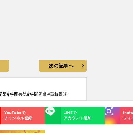
次の記事へ
尾昂
#狭間善徳
#狭間監督
#高校野球
Instagra
LINE
YouTubeで
LINEで
Inst
m
チャンネル登録
アカウント追加
フォ