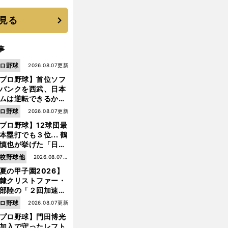
優勝校はここだ！
見る
事
ロ野球
2026.08.07更新
プロ野球】首位ソフ
バンクを西武、日本
ムは逆転できるか？
鶴岡慎也が挙げる終
ロ野球
2026.08.07更新
戦のキーマン３人
プロ野球】12球団最
本塁打でも３位... 鶴
慎也が挙げた「日本
ムの誤算」とソフト
校野球他
2026.08.07更
ンク追撃のカギ
夏の甲子園2026】
新
隷クリストファー・
部陸の「２回加速す
」規格外のストレー
ロ野球
2026.08.07更新
 それでもプロではな
プロ野球】門田博光
大学進学を選ぶ理由
加入で守ったレフト