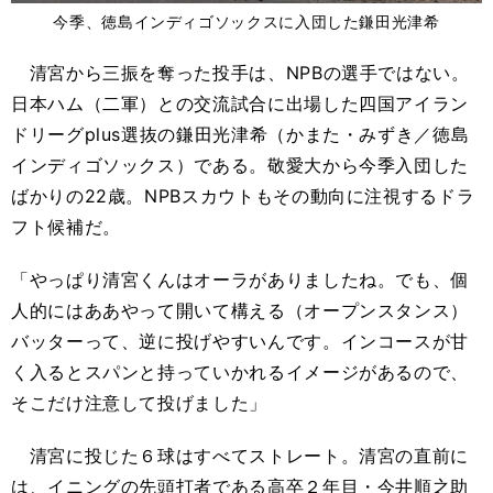
今季、徳島インディゴソックスに入団した鎌田光津希
清宮から三振を奪った投手は、NPBの選手ではない。
日本ハム（二軍）との交流試合に出場した四国アイラン
ドリーグplus選抜の鎌田光津希（かまた・みずき／徳島
インディゴソックス）である。敬愛大から今季入団した
ばかりの22歳。NPBスカウトもその動向に注視するドラ
フト候補だ。
「やっぱり清宮くんはオーラがありましたね。でも、個
人的にはああやって開いて構える（オープンスタンス）
バッターって、逆に投げやすいんです。インコースが甘
く入るとスパンと持っていかれるイメージがあるので、
そこだけ注意して投げました」
清宮に投じた６球はすべてストレート。清宮の直前に
は、イニングの先頭打者である高卒２年目・今井順之助