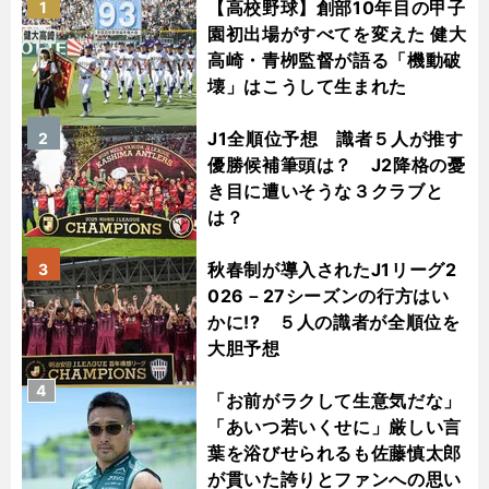
【高校野球】創部10年目の甲子
1
園初出場がすべてを変えた 健大
高崎・青栁監督が語る「機動破
壊」はこうして生まれた
J1全順位予想 識者５人が推す
2
優勝候補筆頭は？ J2降格の憂
き目に遭いそうな３クラブと
は？
秋春制が導入されたJ1リーグ2
3
026－27シーズンの行方はい
かに!? ５人の識者が全順位を
大胆予想
4
「お前がラクして生意気だな」
「あいつ若いくせに」厳しい言
葉を浴びせられるも佐藤慎太郎
が貫いた誇りとファンへの思い