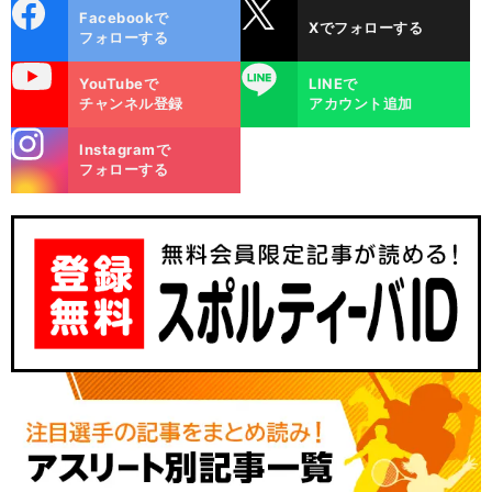
cebo
X
Facebookで
Xでフォローする
ok
フォローする
uTube
LINE
YouTubeで
LINEで
チャンネル登録
アカウント追加
stagra
Instagramで
m
フォローする