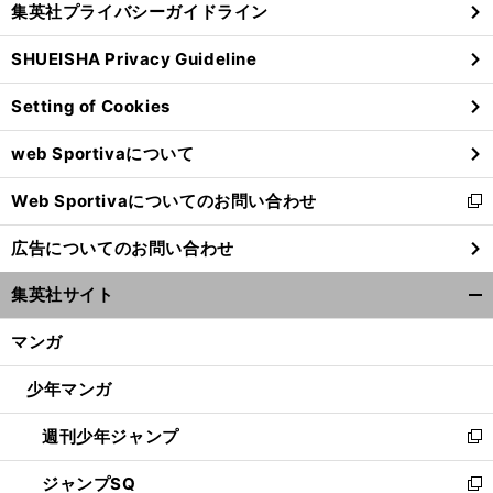
集英社プライバシーガイドライン
い
る
ウ
SHUEISHA Privacy Guideline
ィ
ン
Setting of Cookies
ド
ウ
web Sportivaについて
で
開
Web Sportivaについてのお問い合わせ
く
新
し
広告についてのお問い合わせ
い
ウ
集英社サイト
ィ
開
ン
く/
マンガ
ド
閉
ウ
じ
少年マンガ
で
る
開
週刊少年ジャンプ
く
新
し
ジャンプSQ
い
新