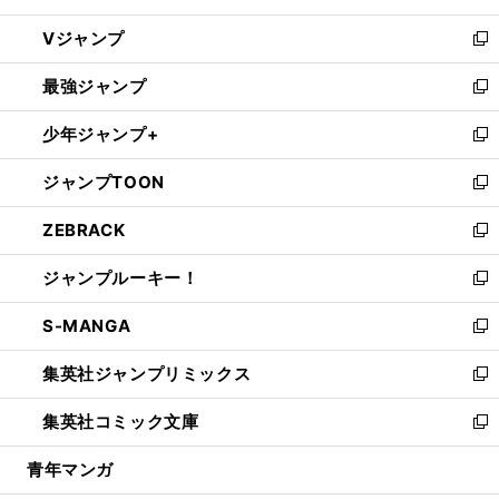
ウ
し
Vジャンプ
ィ
い
新
ン
ウ
し
最強ジャンプ
ド
ィ
い
新
ウ
ン
ウ
し
少年ジャンプ+
で
ド
ィ
い
新
開
ウ
ン
ウ
し
ジャンプTOON
く
で
ド
ィ
い
新
開
ウ
ン
ウ
し
ZEBRACK
く
で
ド
ィ
い
新
開
ウ
ン
ウ
し
ジャンプルーキー！
く
で
ド
ィ
い
新
開
ウ
ン
ウ
し
S-MANGA
く
で
ド
ィ
い
新
開
ウ
ン
ウ
し
集英社ジャンプリミックス
く
で
ド
ィ
い
新
開
ウ
ン
ウ
し
集英社コミック文庫
く
で
ド
ィ
い
新
開
ウ
ン
ウ
し
青年マンガ
く
で
ド
ィ
い
開
ウ
ン
ウ