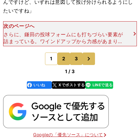
んですけど、いずれは意図して投げ分けられるようにし
たいですね」
次のページへ
さらに、鎌田の投球フォームにも打ちづらい要素が
詰まっている。ワインドアップから力感があまりな
い体重移動なのに、ボールは打者に近づくにつれ勢
いを増してくる。鎌田に聞くと「左足を（地面に）
次
1
2
3
のページへ
着くのをギリギリ
1 / 3
いいね
Xでポストする
LINEで送る
line
faceboo
x
k
Googleの「優先ソース」について