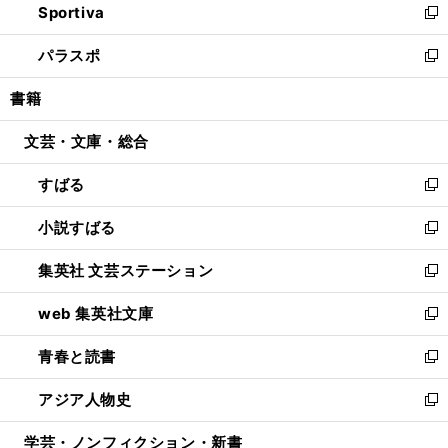
Sportiva
く
ド
ィ
い
新
ウ
ン
ウ
し
パラスポ
で
ド
ィ
い
新
開
ウ
ン
ウ
し
書籍
く
で
ド
ィ
い
開
ウ
ン
ウ
文芸・文庫・総合
く
で
ド
ィ
開
ウ
ン
すばる
く
で
ド
新
開
ウ
し
小説すばる
く
で
い
新
開
ウ
し
集英社 文芸ステーション
く
ィ
い
新
ン
ウ
し
web 集英社文庫
ド
ィ
い
新
ウ
ン
ウ
し
青春と読書
で
ド
ィ
い
新
開
ウ
ン
ウ
し
アジア人物史
く
で
ド
ィ
い
新
開
ウ
ン
ウ
し
学芸・ノンフィクション・新書
く
で
ド
ィ
い