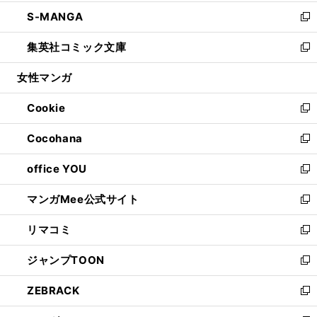
開
ウ
ン
ウ
し
S-MANGA
く
で
ド
ィ
い
新
開
ウ
ン
ウ
し
集英社コミック文庫
く
で
ド
ィ
い
新
開
ウ
ン
ウ
し
女性マンガ
く
で
ド
ィ
い
開
ウ
ン
ウ
Cookie
く
で
ド
ィ
新
開
ウ
ン
し
Cocohana
く
で
ド
い
新
開
ウ
ウ
し
office YOU
く
で
ィ
い
新
開
ン
ウ
し
マンガMee公式サイト
く
ド
ィ
い
新
ウ
ン
ウ
し
リマコミ
で
ド
ィ
い
新
開
ウ
ン
ウ
し
ジャンプTOON
く
で
ド
ィ
い
新
開
ウ
ン
ウ
し
ZEBRACK
く
で
ド
ィ
い
新
開
ウ
ン
ウ
し