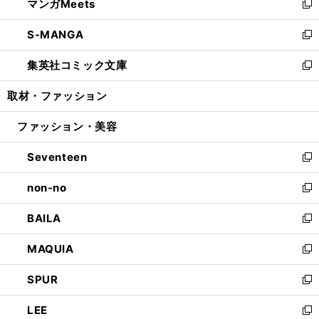
マンガMeets
く
で
ド
ィ
い
新
開
ウ
ン
ウ
し
S-MANGA
く
で
ド
ィ
い
新
開
ウ
ン
ウ
し
集英社コミック文庫
く
で
ド
ィ
い
新
開
ウ
ン
ウ
し
取材・ファッション
く
で
ド
ィ
い
開
ウ
ン
ウ
ファッション・美容
く
で
ド
ィ
開
ウ
ン
Seventeen
く
で
ド
新
開
ウ
し
non-no
く
で
い
新
開
ウ
し
BAILA
く
ィ
い
新
ン
ウ
し
MAQUIA
ド
ィ
い
新
ウ
ン
ウ
し
SPUR
で
ド
ィ
い
新
開
ウ
ン
ウ
し
LEE
く
で
ド
ィ
い
新