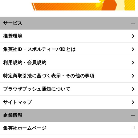
サービス
開
く/
推奨環境
閉
じ
集英社ID・スポルティーバIDとは
る
。
前
へ
利用規約・会員規約
特定商取引法に基づく表示・その他の事項
ブラウザプッシュ通知について
サイトマップ
企業情報
開
く/
集英社ホームページ
新
閉
し
じ