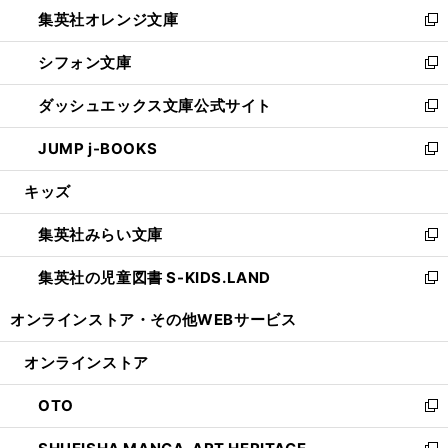
し
集英社オレンジ文庫
く
で
ド
い
新
開
ウ
ウ
し
シフォン文庫
く
で
ィ
い
新
開
ン
ウ
し
ダッシュエックス文庫公式サイト
く
ド
ィ
い
新
ウ
ン
ウ
し
JUMP j-BOOKS
で
ド
ィ
い
新
開
ウ
ン
ウ
し
キッズ
く
で
ド
ィ
い
開
ウ
ン
ウ
集英社みらい文庫
く
で
ド
ィ
新
開
ウ
ン
し
集英社の児童図書 S-KIDS.LAND
く
で
ド
い
新
開
ウ
ウ
し
オンラインストア・
その他WEBサービス
く
で
ィ
い
開
ン
ウ
オンラインストア
く
ド
ィ
ウ
ン
OTO
で
ド
新
開
ウ
し