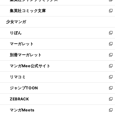
ィ
い
新
開
ウ
ン
ウ
し
集英社コミック文庫
く
で
ド
ィ
い
新
開
ウ
ン
ウ
し
少女マンガ
く
で
ド
ィ
い
開
ウ
ン
ウ
りぼん
く
で
ド
ィ
新
開
ウ
ン
し
マーガレット
く
で
ド
い
新
開
ウ
ウ
し
別冊マーガレット
く
で
ィ
い
新
開
ン
ウ
し
マンガMee公式サイト
く
ド
ィ
い
新
ウ
ン
ウ
し
リマコミ
で
ド
ィ
い
新
開
ウ
ン
ウ
し
ジャンプTOON
く
で
ド
ィ
い
新
開
ウ
ン
ウ
し
ZEBRACK
く
で
ド
ィ
い
新
開
ウ
ン
ウ
し
マンガMeets
く
で
ド
ィ
い
新