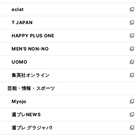
開
ウ
ン
ウ
し
eclat
く
で
ド
ィ
い
新
開
ウ
ン
ウ
し
T JAPAN
く
で
ド
ィ
い
新
開
ウ
ン
ウ
し
HAPPY PLUS ONE
く
で
ド
ィ
い
新
開
ウ
ン
ウ
し
MEN'S NON-NO
く
で
ド
ィ
い
新
開
ウ
ン
ウ
し
UOMO
く
で
ド
ィ
い
新
開
ウ
ン
ウ
し
集英社オンライン
く
で
ド
ィ
い
新
開
ウ
ン
ウ
し
芸能・情報・スポーツ
く
で
ド
ィ
い
開
ウ
ン
ウ
Myojo
く
で
ド
ィ
新
開
ウ
ン
し
週プレNEWS
く
で
ド
い
新
開
ウ
ウ
し
週プレ グラジャパ!
く
で
ィ
い
新
開
ン
ウ
し