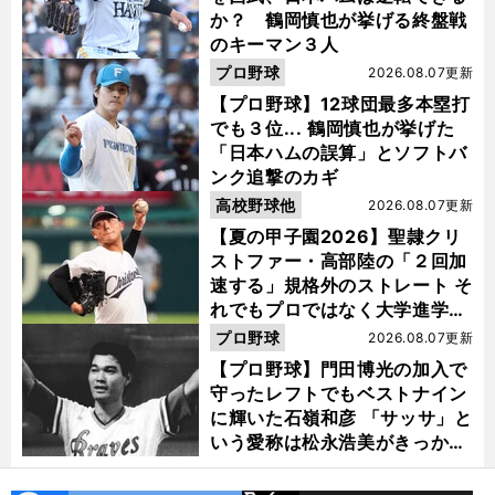
か？ 鶴岡慎也が挙げる終盤戦
のキーマン３人
プロ野球
2026.08.07更新
【プロ野球】12球団最多本塁打
でも３位... 鶴岡慎也が挙げた
「日本ハムの誤算」とソフトバ
ンク追撃のカギ
高校野球他
2026.08.07更新
【夏の甲子園2026】聖隷クリ
ストファー・高部陸の「２回加
速する」規格外のストレート そ
れでもプロではなく大学進学を
選ぶ理由
プロ野球
2026.08.07更新
【プロ野球】門田博光の加入で
守ったレフトでもベストナイン
に輝いた石嶺和彦 「サッサ」と
いう愛称は松永浩美がきっか
け？