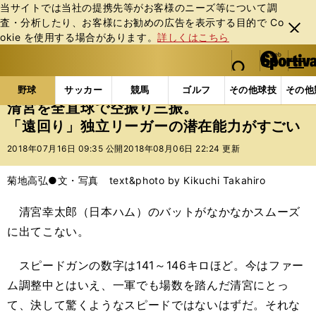
当サイトでは当社の提携先等がお客様のニーズ等について調
査・分析したり、お客様にお勧めの広告を表⽰する⽬的で Co
閉じ
okie を使⽤する場合があります。
詳しくはこちら
る
マイペ
web Sportiva (webスポルティーバ)
検索
メニュ
we
ー
野球の記事一覧
高校野球他
清宮を全直球で空振り
b
ジ
野球
サッカー
競馬
ゴルフ
その他球技
その他
ス
清宮を全直球で空振り三振。
ポ
「遠回り」独立リーガーの潜在能力がすごい
ル
テ
2018年07月16日 09:35 公開
2018年08月06日 22:24 更新
ィ
ー
菊地高弘●文・写真 text&photo by Kikuchi Takahiro
バ
清宮幸太郎（日本ハム）のバットがなかなかスムーズ
に出てこない。
スピードガンの数字は141～146キロほど。今はファー
ム調整中とはいえ、一軍でも場数を踏んだ清宮にとっ
て、決して驚くようなスピードではないはずだ。それな