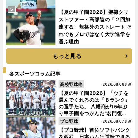
5
【夏の甲子園2026】聖隷クリ
ストファー・高部陸の「２回加
速する」規格外のストレート そ
れでもプロではなく大学進学を
選ぶ理由
もっと見る
各スポーツコラム記事
高校野球他
2026.08.08更新
【夏の甲子園2026】「ウチを
選んでくれるのは『Ｂランク』
の選手たち」 八幡商が15年ぶ
り甲子園をつかんだ"名門復
活"の舞台裏
プロ野球
2026.08.07更新
【プロ野球】首位ソフトバンク
を西武、日本ハムは逆転できる