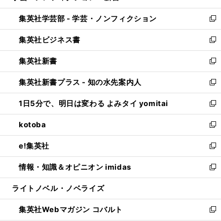
開
ウ
ン
ウ
集英社学芸部 - 学芸・ノンフィクション
く
で
ド
ィ
新
開
ウ
ン
し
集英社ビジネス書
く
で
ド
い
新
開
ウ
ウ
し
集英社新書
く
で
ィ
い
新
開
ン
ウ
し
集英社新書プラス - 知の水先案内人
く
ド
ィ
い
新
ウ
ン
ウ
し
1日5分で、明日は変わる よみタイ yomitai
で
ド
ィ
い
新
開
ウ
ン
ウ
し
kotoba
く
で
ド
ィ
い
新
開
ウ
ン
ウ
し
e!集英社
く
で
ド
ィ
い
新
開
ウ
ン
ウ
し
情報・知識＆オピニオン imidas
く
で
ド
ィ
い
新
開
ウ
ン
ウ
し
ライトノベル・ノベライズ
く
で
ド
ィ
い
開
ウ
ン
ウ
集英社Webマガジン コバルト
く
で
ド
ィ
新
開
ウ
ン