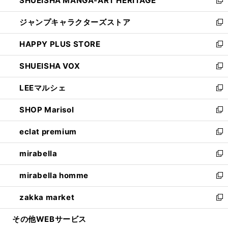
SHUEISHA MANGA-ART HERITAGE
く
で
い
新
開
ウ
し
ジャンプキャラクターズストア
く
ィ
い
新
ン
ウ
し
HAPPY PLUS STORE
ド
ィ
い
新
ウ
ン
ウ
し
SHUEISHA VOX
で
ド
ィ
い
新
開
ウ
ン
ウ
し
LEEマルシェ
く
で
ド
ィ
い
新
開
ウ
ン
ウ
し
SHOP Marisol
く
で
ド
ィ
い
新
開
ウ
ン
ウ
し
eclat premium
く
で
ド
ィ
い
新
開
ウ
ン
ウ
し
mirabella
く
で
ド
ィ
い
新
開
ウ
ン
ウ
し
mirabella homme
く
で
ド
ィ
い
新
開
ウ
ン
ウ
し
zakka market
く
で
ド
ィ
い
新
開
ウ
ン
ウ
し
その他WEBサービス
く
で
ド
ィ
い