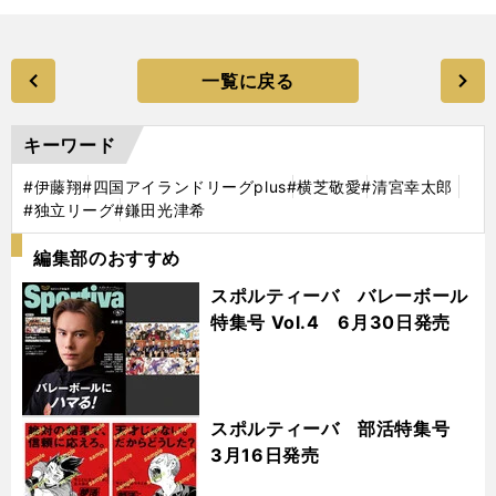
一覧に戻る
キーワード
#伊藤翔
#四国アイランドリーグplus
#横芝敬愛
#清宮幸太郎
#独立リーグ
#鎌田光津希
編集部のおすすめ
スポルティーバ バレーボール
特集号 Vol.4 6月30日発売
スポルティーバ 部活特集号
3月16日発売