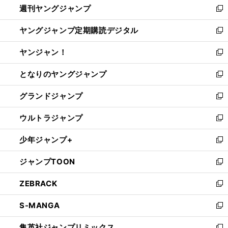
週刊ヤングジャンプ
く
で
ド
ィ
新
開
ウ
ン
し
ヤングジャンプ定期購読デジタル
く
で
ド
い
新
開
ウ
ウ
し
ヤンジャン！
く
で
ィ
い
新
開
ン
ウ
し
となりのヤングジャンプ
く
ド
ィ
い
新
ウ
ン
ウ
し
グランドジャンプ
で
ド
ィ
い
新
開
ウ
ン
ウ
し
ウルトラジャンプ
く
で
ド
ィ
い
新
開
ウ
ン
ウ
し
少年ジャンプ+
く
で
ド
ィ
い
新
開
ウ
ン
ウ
し
ジャンプTOON
く
で
ド
ィ
い
新
開
ウ
ン
ウ
し
ZEBRACK
く
で
ド
ィ
い
新
開
ウ
ン
ウ
し
S-MANGA
く
で
ド
ィ
い
新
開
ウ
ン
ウ
し
集英社ジャンプリミックス
く
で
ド