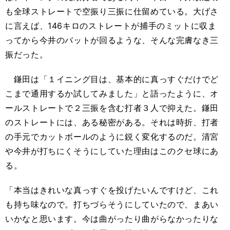
も全球ストレートで空振り三振に仕留めている。大げさ
に言えば、
146
キロのストレートが捕手のミットに収ま
ってから今井のバットが回るような、そんな完膚なき三
振だった。
鎌田は「１イニング目は、基本的に真っすぐだけでど
こまで通用するか試してみました」と語ったように、オ
ールストレートで２三振を含む打者３人で抑えた。鎌田
のストレートには、ある秘密がある。それは時折、打者
の手元でカットボールのように鋭く変化するのだ。清宮
や今井が打ちにくそうにしていた理由はこのクセ球にあ
る。
「本当はきれいな真っすぐを投げたいんですけど、これ
も持ち味なので。打ちづらそうにしていたので、まあい
いかなと思います。今は曲がったり曲がらなかったりな