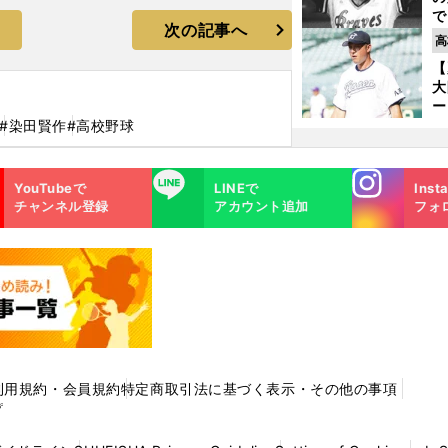
で
次の記事へ
い
高
サ
【
浩
大
ー
腕
#染田賢作
#高校野球
塁
ら
Instagra
LINE
YouTubeで
LINEで
Inst
m
チャンネル登録
アカウント追加
フォ
利用規約・会員規約
特定商取引法に基づく表示・その他の事項
プ