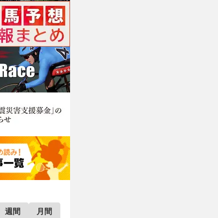
週間
月間