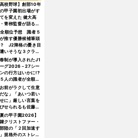
高校野球】創部10年
の甲子園初出場がす
てを変えた 健大高
・青栁監督が語る
機動破壊」はこうし
1全順位予想 識者５
生まれた
が推す優勝候補筆頭
？ J2降格の憂き目
遭いそうな３クラブ
は？
春制が導入されたJ1
ーグ2026－27シー
ンの行方はいかに!?
５人の識者が全順位
大胆予想
お前がラクして生意
だな」「あいつ若い
せに」厳しい言葉を
びせられるも佐藤慎
郎が貫いた誇りとフ
夏の甲子園2026】
ンへの思い
隷クリストファー・
部陸の「２回加速す
」規格外のストレー