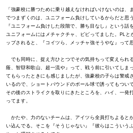
「強豪校に勝つために乗り越えなければいけないのは、
でつまずくのは、ユニフォーム負けしているからだと思
『ユニフォーム負けした段階で、勝ち目なし』という話
ユニフォームにはメチャクチャ、ビビってました。PLと
ップされると、『コイツら、メッチャ強そうやな』って
でも同時に、捉え方ひとつでその気持ちって変えられる
蔭、智辯和歌山、超一流や』って、戦う前に引いてしま
てもらったときにも感じましたが、強豪校の子らは警戒
いるので、ショートバウンドのボール球で誘ってもつい
その後のストライクを取りにきたところを、ハイ、一発
ってます。
かたや、力のないチームは、アイツら全員打ちよるとか
い込んでる。そこを『そうじゃない』『彼らはこういう