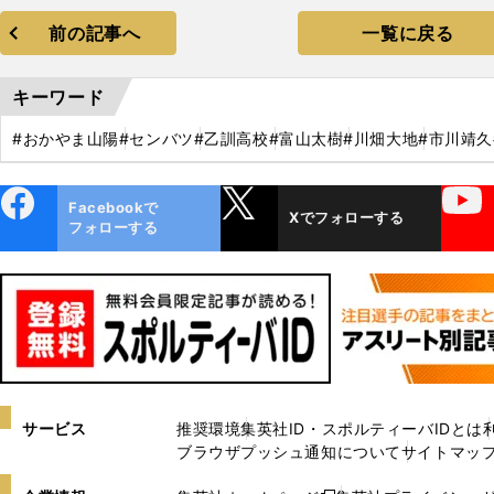
前の記事へ
一覧に戻る
キーワード
#おかやま山陽
#センバツ
#乙訓高校
#富山太樹
#川畑大地
#市川靖久
ebo
X
YouTube
Facebookで
Xでフォローする
ok
フォローする
サービス
推奨環境
集英社ID・スポルティーバIDとは
ブラウザプッシュ通知について
サイトマッ