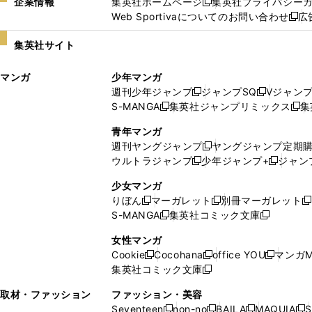
企業情報
集英社ホームページ
集英社プライバシー
新
Web Sportivaについてのお問い合わせ
広
し
新
い
し
集英社サイト
ウ
い
ィ
ウ
マンガ
少年マンガ
ン
ィ
週刊少年ジャンプ
ジャンプSQ
Vジャン
ド
ン
新
新
S-MANGA
集英社ジャンプリミックス
集
ウ
ド
新
し
し
新
で
ウ
し
い
い
し
青年マンガ
開
で
い
ウ
ウ
い
週刊ヤングジャンプ
ヤングジャンプ定期
新
く
開
ウ
ィ
ィ
ウ
ウルトラジャンプ
少年ジャンプ+
ジャン
新
し
新
く
ィ
ン
ン
ィ
し
い
し
ン
ド
ド
ン
少女マンガ
い
ウ
い
ド
ウ
ウ
ド
りぼん
マーガレット
別冊マーガレット
新
新
新
ウ
ィ
ウ
ウ
で
で
ウ
S-MANGA
集英社コミック文庫
し
新
し
新
ィ
ン
ィ
で
開
開
で
い
し
い
し
ン
ド
ン
女性マンガ
開
く
く
開
ウ
い
ウ
い
ド
ウ
ド
Cookie
Cocohana
office YOU
マンガM
く
く
新
新
新
ィ
ウ
ィ
ウ
ウ
で
ウ
集英社コミック文庫
し
新
し
し
ン
ィ
ン
ィ
で
開
で
い
し
い
い
ド
ン
ド
ン
取材・ファッション
ファッション・美容
開
く
開
ウ
い
ウ
ウ
ウ
ド
ウ
ド
Seventeen
non-no
BAILA
MAQUIA
S
く
く
新
新
新
新