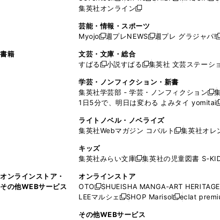
ィ
ウ
ィ
ィ
で
ウ
で
ウ
集英社オンライン
し
新
し
し
し
ン
ィ
ン
ン
開
で
開
で
い
し
い
い
い
ド
ン
ド
ド
芸能・情報・スポーツ
く
開
く
開
ウ
い
ウ
ウ
ウ
ウ
ド
ウ
ウ
Myojo
週プレNEWS
週プレ グラジャパ!
く
く
新
新
新
ィ
ウ
ィ
ィ
ィ
で
ウ
で
で
し
し
ン
ィ
ン
ン
ン
書籍
文芸・文庫・総合
開
で
開
開
い
い
ド
ン
ド
ド
ド
すばる
小説すばる
集英社 文芸ステーシ
く
開
く
く
新
新
ウ
ウ
ウ
ド
ウ
ウ
ウ
く
し
し
ィ
ィ
学芸・ノンフィクション・新書
で
ウ
で
で
で
い
い
ン
ン
集英社学芸部 - 学芸・ノンフィクション
開
で
開
開
開
新
ウ
ウ
ド
ド
1日5分で、明日は変わる よみタイ yomitai
く
開
く
く
く
し
新
ィ
ィ
ウ
ウ
く
い
ン
ン
ライトノベル・ノベライズ
で
で
ウ
ド
ド
集英社Webマガジン コバルト
集英社オレ
開
開
新
ィ
ウ
ウ
く
く
し
ン
キッズ
で
で
い
ド
集英社みらい文庫
集英社の児童図書 S-KID
開
開
新
ウ
ウ
く
く
し
ィ
オンラインストア・
オンラインストア
で
い
ン
その他WEBサービス
OTO
SHUEISHA MANGA-ART HERITAGE
開
新
ウ
ド
LEEマルシェ
SHOP Marisol
eclat prem
く
し
新
新
ィ
ウ
い
し
し
ン
その他WEBサービス
で
ウ
い
い