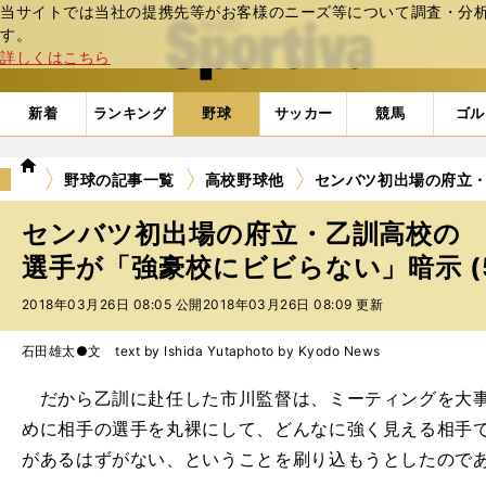
当サイトでは当社の提携先等がお客様のニーズ等について調査・分析し
web Sportiva (webスポルティーバ)
す。
詳しくはこちら
新着
ランキング
野球
サッカー
競馬
ゴル
we
野球の記事一覧
高校野球他
センバツ初出場の府立
b
ス
センバツ初出場の府立・乙訓高校の
ポ
ル
選手が「強豪校にビビらない」暗示 (
テ
2018年03月26日 08:05 公開
2018年03月26日 08:09 更新
ィ
ー
バ
石田雄太●文 text by Ishida Yuta
photo by Kyodo News
だから乙訓に赴任した市川監督は、ミーティングを大事
めに相手の選手を丸裸にして、どんなに強く見える相手
があるはずがない、ということを刷り込もうとしたので