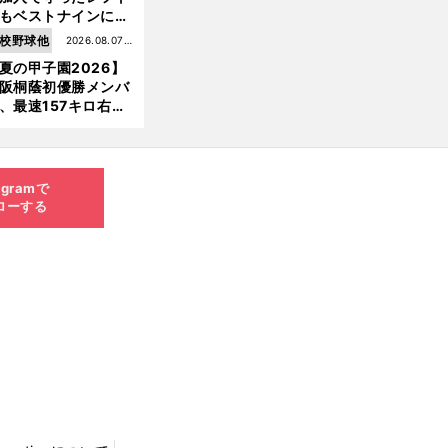
もベストナインに輝
た石嶺和彦 「サッ
校野球他
2026.08.07更
」という愛称は松永
夏の甲子園2026】
新
美がきっかけ？
阪桐蔭初優勝メンバ
、最速157キロ右
、平成初完封＆初本
打... 指揮官たちの知
れざる現役時代
agramで
ローする