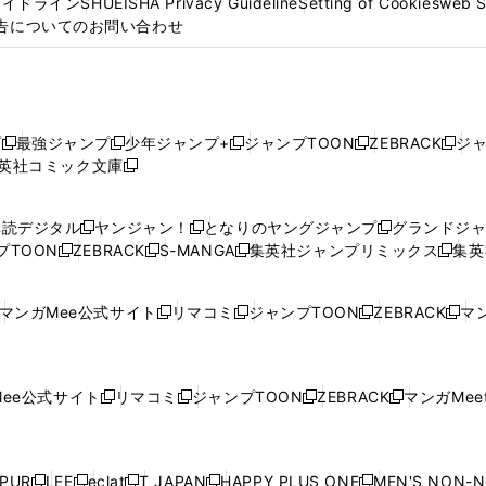
ガイドライン
SHUEISHA Privacy Guideline
Setting of Cookies
web 
告についてのお問い合わせ
プ
最強ジャンプ
少年ジャンプ+
ジャンプTOON
ZEBRACK
ジ
新
新
新
新
新
英社コミック文庫
し
新
し
し
し
し
い
い
し
い
い
い
ウ
ウ
い
ウ
ウ
ウ
購読デジタル
ヤンジャン！
となりのヤングジャンプ
グランドジ
新
新
新
ィ
ィ
ウ
ィ
ィ
ィ
プTOON
ZEBRACK
S-MANGA
集英社ジャンプリミックス
集英
新
し
新
し
新
し
新
ン
ン
ィ
ン
ン
ン
し
い
し
い
し
い
し
ド
ド
ン
ド
ド
ド
い
ウ
い
ウ
い
ウ
い
ウ
ウ
ド
ウ
ウ
ウ
マンガMee公式サイト
リマコミ
ジャンプTOON
ZEBRACK
マン
新
新
新
新
ウ
ィ
ウ
ィ
ウ
ィ
ウ
で
で
ウ
で
で
で
し
し
し
し
し
ィ
ン
ィ
ン
ィ
ン
ィ
開
開
で
開
開
開
い
い
い
い
い
ン
ド
ン
ド
ン
ド
ン
く
く
開
く
く
く
ウ
ウ
ウ
ウ
ウ
ド
ウ
ド
ウ
ド
ウ
ド
ee公式サイト
リマコミ
ジャンプTOON
ZEBRACK
マンガMeet
く
新
新
新
新
ィ
ィ
ィ
ィ
ィ
ウ
で
ウ
で
ウ
で
ウ
し
し
し
し
ン
ン
ン
ン
ン
で
開
で
開
で
開
で
い
い
い
い
ド
ド
ド
ド
ド
開
く
開
く
開
く
開
ウ
ウ
ウ
ウ
ウ
ウ
ウ
ウ
ウ
PUR
LEE
eclat
T JAPAN
HAPPY PLUS ONE
MEN'S NON-
く
く
く
く
新
新
新
新
新