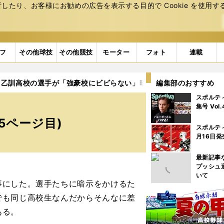
たり、お客様にお勧めの広告を表⽰する⽬的で Cookie を使⽤す
フ
その他球技
その他競技
モーター
フォト
連載
・乙訓高校の選手が「強豪校にビビらない」暗示
編集部のおすすめ
5ページ目
スポルテ
集号 Vol
5ページ目)
スポルテ
月16日発
最新記事
プッシュ
いて
にした。選手たちに暗示をかけるた
でも同じ高校生なんだからそんなに差
ある。