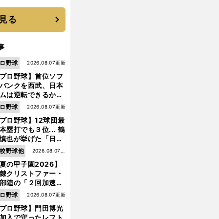
 それでもプロではな
大学進学を選ぶ理由
見る
事
ロ野球
2026.08.07更新
プロ野球】首位ソフ
バンクを西武、日本
ムは逆転できるか？
鶴岡慎也が挙げる終
ロ野球
2026.08.07更新
戦のキーマン３人
プロ野球】12球団最
本塁打でも３位... 鶴
慎也が挙げた「日本
ムの誤算」とソフト
校野球他
2026.08.07更
前
ンク追撃のカギ
へ
夏の甲子園2026】
新
隷クリストファー・
部陸の「２回加速す
」規格外のストレー
ロ野球
2026.08.07更新
 それでもプロではな
プロ野球】門田博光
大学進学を選ぶ理由
加入で守ったレフト