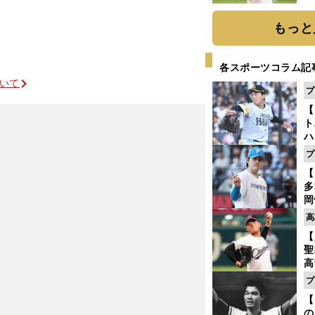
ト
く
もっと
各スポーツコラム記
ついて
プ
【
ト
ハ
プ
盤
【
多
岡
ハ
高
バ
【
聖
高
る
プ
ト
【
く
の