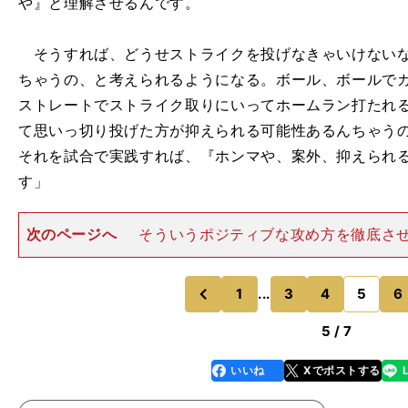
や』と理解させるんです。
そうすれば、どうせストライクを投げなきゃいけないな
ちゃうの、と考えられるようになる。ボール、ボールで
ストレートでストライク取りにいってホームラン打たれ
て思いっ切り投げた方が抑えられる可能性あるんちゃう
それを試合で実践すれば、『ホンマや、案外、抑えられ
す」
次のページへ
そういうポジティブな攻め方を徹底さ
川監督は相手バッターのデータを紙にして選手たちに配
ーはこのコースに強くてここが弱い、打球方向はこうで
う配球で抑えよう、という
1
...
3
4
5
6
のページへ
のページへ
前
5 / 7
いいね
Xでポストする
line
faceboo
x
k