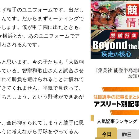
まず相手のユニフォームです。出だし
うんです。だからまずミーティングで
をします。僕が甲子園に出たときも、
か横浜とか、あのユニフォームでア
思わされるんです。
と思います。今の子たちも『大阪桐
っている。智辯和歌山さんと試合させ
されて勝負を避けられることに慣れて
てきてくれません。平気で見送って、
打ちましょう、という野球ができあが
人気記事ランキング
、全部抑えられてしまうと勝手に思
ふうに考えながら野球をやってるん
今日
昨日