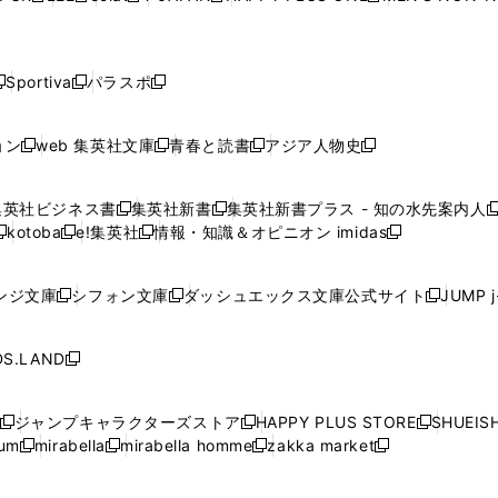
ィ
ィ
ィ
ィ
で
で
で
で
で
し
し
し
し
し
ン
ン
ン
ン
開
開
開
開
開
い
い
い
い
い
ド
ド
ド
ド
く
く
く
く
く
ウ
ウ
ウ
ウ
ウ
ウ
ウ
ウ
ウ
Sportiva
パラスポ
新
新
ィ
ィ
ィ
ィ
ィ
で
で
で
で
し
し
し
ン
ン
ン
ン
ン
開
開
開
開
い
い
い
ド
ド
ド
ド
ド
ョン
web 集英社文庫
青春と読書
アジア人物史
く
く
く
く
新
新
新
新
ウ
ウ
ウ
ウ
ウ
ウ
ウ
ウ
し
し
し
し
ィ
ィ
ィ
で
で
で
で
で
い
い
い
い
ン
ン
ン
集英社ビジネス書
集英社新書
集英社新書プラス - 知の水先案内人
開
開
開
開
開
新
新
新
ウ
ウ
ウ
ウ
ド
ド
ド
kotoba
e!集英社
情報・知識＆オピニオン imidas
く
く
く
く
く
新
し
新
し
新
ィ
ィ
ィ
ィ
ウ
ウ
ウ
し
し
い
し
い
し
ン
ン
ン
ン
で
で
で
い
い
ウ
い
ウ
い
ド
ド
ド
ド
ンジ文庫
シフォン文庫
ダッシュエックス文庫公式サイト
JUMP 
開
開
開
新
新
新
ウ
ウ
ィ
ウ
ィ
ウ
ウ
ウ
ウ
ウ
く
く
く
し
し
し
ィ
ィ
ン
ィ
ン
ィ
で
で
で
で
い
い
い
ン
ン
ド
ン
ド
ン
S.LAND
開
開
開
開
新
ウ
ウ
ウ
ド
ド
ウ
ド
ウ
ド
く
く
く
く
し
ィ
ィ
ィ
ウ
ウ
で
ウ
で
ウ
い
ン
ン
ン
ジャンプキャラクターズストア
HAPPY PLUS STORE
SHUEIS
で
で
開
で
開
で
新
新
新
ウ
ド
ド
ド
ium
mirabella
mirabella homme
zakka market
開
開
く
開
く
開
し
新
新
新
し
新
し
ィ
ウ
ウ
ウ
く
く
く
く
い
し
し
い
し
し
い
ン
で
で
で
ウ
い
い
ウ
い
い
ウ