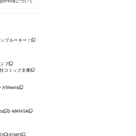
Sportivaについて
ャンプルーキー！
新
し
い
ウ
ャンプ
新
ィ
社コミック文庫
し
新
ン
い
し
ド
ウ
い
ウ
ガMeets
新
ィ
ウ
で
し
ン
ィ
開
い
ド
ン
く
ウ
ウ
ド
s
S-MANGA
新
新
ィ
で
ウ
し
し
ン
開
で
い
い
ド
く
開
ウ
ウ
ウ
NO
UOMO
く
新
新