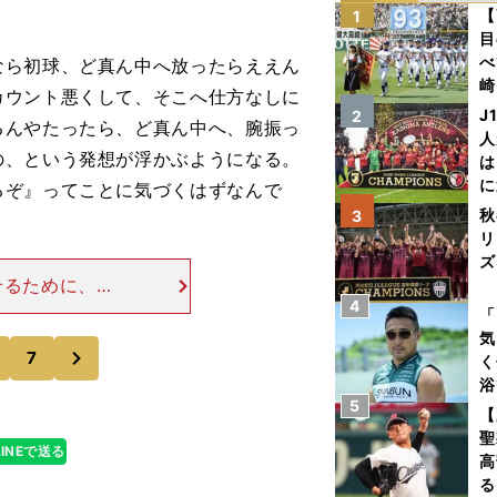
【
1
目
べ
ら初球、ど真ん中へ放ったらええん
崎
カウント悪くして、そこへ仕方なしに
「
J
2
るんやたったら、ど真ん中へ、腕振っ
て
人
の、という発想が浮かぶようになる。
は
に
るぞ』ってことに気づくはずなんで
と
秋
3
リ
ズ
せるために、市
4
る。１番バッタ
を
「
、だからこうい
気
次
7
く
浴
5
太
【
ァ
聖
LINEで送る
高
る