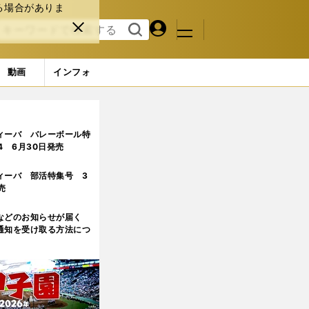
る場合がありま
マイペ
閉じ
検索
メニュ
ー
る
す
ジ
る
動画
インフォ
ィーバ バレーボール特
.4 6月30日発売
ィーバ 部活特集号 3
売
などのお知らせが届く
通知を受け取る方法につ