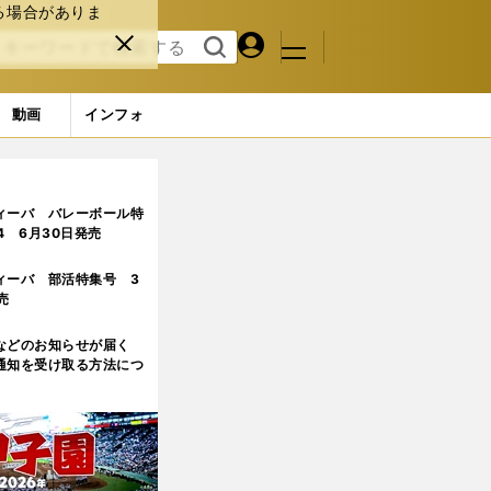
る場合がありま
マイペ
閉じ
検索
メニュ
ー
る
す
ジ
る
動画
インフォ
ィーバ バレーボール特
.4 6月30日発売
ィーバ 部活特集号 3
売
などのお知らせが届く
通知を受け取る方法につ