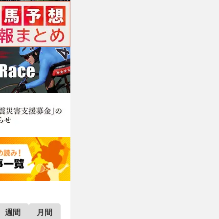
週間
月間