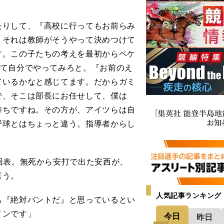
たりして、『高校に行ってもお前らみ
、それは教師がそうやって決めつけて
す。この子たちの考えを最初からペケ
えて自分でやってみろと。『お前のえ
ているかなと感じてます。だからガミ
で、そこは部長にお任せして、僕は
持ちですね。その方が、アイツらは自
野球とはちょっと違う。指導者からし
回表。無死から安打で出た安西が、
言う。
人気記事ランキング
も『絶対バントだ』と思っているとい
インです」
今日
昨日