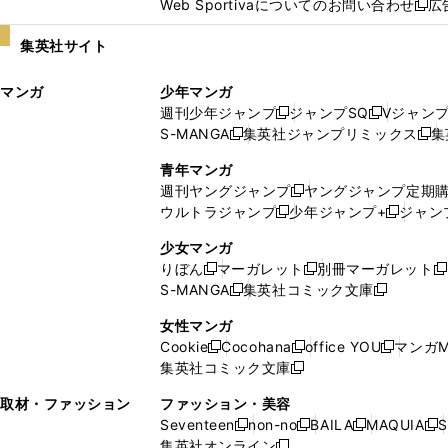
Web Sportivaについてのお問い合わせ
広
し
新
い
し
集英社サイト
ウ
い
ィ
ウ
マンガ
少年マンガ
ン
ィ
週刊少年ジャンプ
ジャンプSQ
Vジャン
ド
ン
新
新
S-MANGA
集英社ジャンプリミックス
集
ウ
ド
新
し
し
新
で
ウ
し
い
い
し
青年マンガ
開
で
い
ウ
ウ
い
週刊ヤングジャンプ
ヤングジャンプ定期
新
く
開
ウ
ィ
ィ
ウ
ウルトラジャンプ
少年ジャンプ+
ジャン
新
し
新
く
ィ
ン
ン
ィ
し
い
し
ン
ド
ド
ン
少女マンガ
い
ウ
い
ド
ウ
ウ
ド
りぼん
マーガレット
別冊マーガレット
新
新
新
ウ
ィ
ウ
ウ
で
で
ウ
S-MANGA
集英社コミック文庫
し
新
し
新
ィ
ン
ィ
で
開
開
で
い
し
い
し
ン
ド
ン
女性マンガ
開
く
く
開
ウ
い
ウ
い
ド
ウ
ド
Cookie
Cocohana
office YOU
マンガM
く
く
新
新
新
ィ
ウ
ィ
ウ
ウ
で
ウ
集英社コミック文庫
し
新
し
し
ン
ィ
ン
ィ
で
開
で
い
し
い
い
ド
ン
ド
ン
取材・ファッション
ファッション・美容
開
く
開
ウ
い
ウ
ウ
ウ
ド
ウ
ド
Seventeen
non-no
BAILA
MAQUIA
S
く
く
新
新
新
新
ィ
ウ
ィ
ィ
で
ウ
で
ウ
集英社オンライン