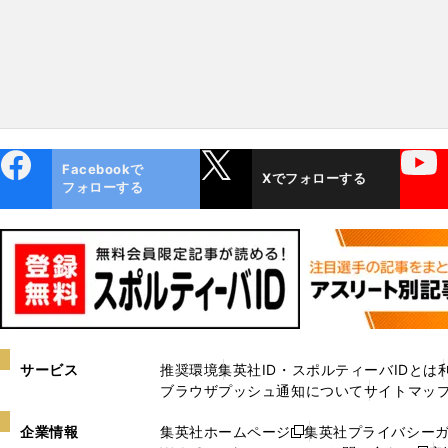
ebo
X
YouTube
Facebookで
Xでフォローする
ok
フォローする
サービス
推奨環境
集英社ID・スポルティーバIDとは
ブラウザプッシュ通知について
サイトマッ
企業情報
集英社ホームページ
集英社プライバシー
新