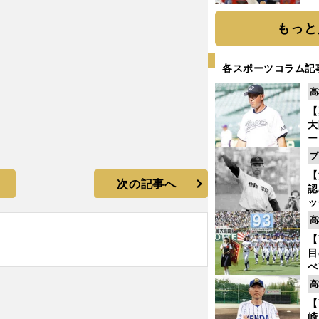
糧
は
もっと
各スポーツコラム記
高
【
大
ー
腕
プ
塁
【
ら
次の記事へ
認
ッ
投
高
に
【
ご
目
べ
崎
高
「
【
て
崎