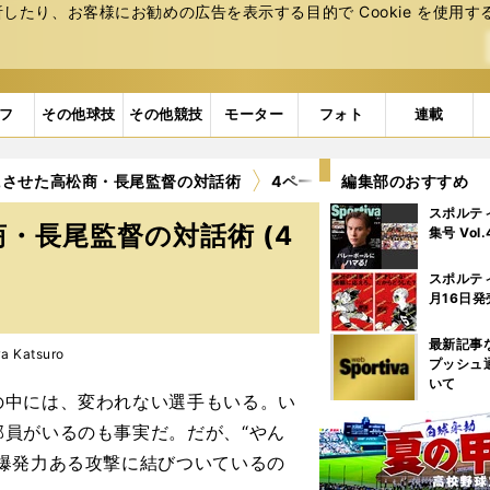
たり、お客様にお勧めの広告を表⽰する⽬的で Cookie を使⽤す
フ
その他球技
その他競技
モーター
フォト
連載
にさせた高松商・長尾監督の対話術
4ページ目
編集部のおすすめ
スポルテ
・長尾監督の対話術 (4
集号 Vol
スポルテ
月16日発
最新記事
 Katsuro
プッシュ
いて
中には、変われない選手もいる。い
員がいるのも事実だ。だが、“やん
爆発力ある攻撃に結びついているの