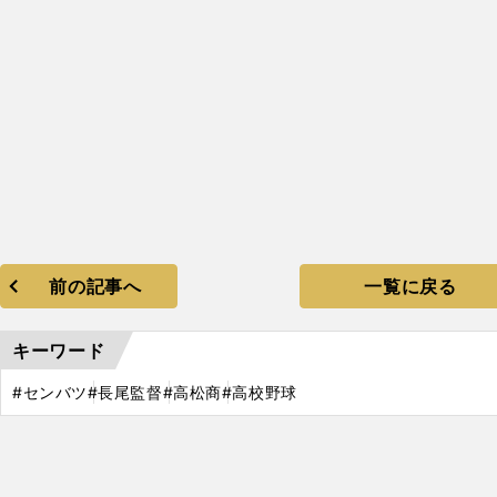
前の記事へ
一覧に戻る
キーワード
#センバツ
#長尾監督
#高松商
#高校野球