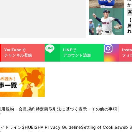
か
円
高
を
【
子
届
れ
巡
ス
Instagra
LINE
YouTubeで
LINEで
Inst
m
チャンネル登録
アカウント追加
フォ
利用規約・会員規約
特定商取引法に基づく表示・その他の事項
プ
ガイドライン
SHUEISHA Privacy Guideline
Setting of Cookies
web 