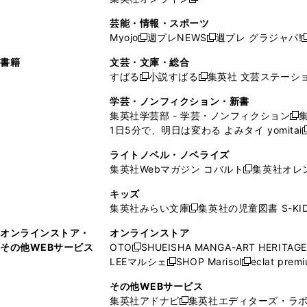
し
新
し
し
し
ン
ィ
ン
ン
開
で
開
で
い
し
い
い
い
ド
ン
ド
ド
芸能・情報・スポーツ
く
開
く
開
ウ
い
ウ
ウ
ウ
ウ
ド
ウ
ウ
Myojo
週プレNEWS
週プレ グラジャパ!
く
く
新
新
新
ィ
ウ
ィ
ィ
ィ
で
ウ
で
で
し
し
ン
ィ
ン
ン
ン
書籍
文芸・文庫・総合
開
で
開
開
い
い
ド
ン
ド
ド
ド
すばる
小説すばる
集英社 文芸ステーシ
く
開
く
く
新
新
ウ
ウ
ウ
ド
ウ
ウ
ウ
く
し
し
ィ
ィ
学芸・ノンフィクション・新書
で
ウ
で
で
で
い
い
ン
ン
集英社学芸部 - 学芸・ノンフィクション
開
で
開
開
開
新
ウ
ウ
ド
ド
1日5分で、明日は変わる よみタイ yomitai
く
開
く
く
く
し
新
ィ
ィ
ウ
ウ
く
い
ン
ン
ライトノベル・ノベライズ
で
で
ウ
ド
ド
集英社Webマガジン コバルト
集英社オレ
開
開
新
ィ
ウ
ウ
く
く
し
ン
キッズ
で
で
い
ド
集英社みらい文庫
集英社の児童図書 S-KID
開
開
新
ウ
ウ
く
く
し
ィ
オンラインストア・
オンラインストア
で
い
ン
その他WEBサービス
OTO
SHUEISHA MANGA-ART HERITAGE
開
新
ウ
ド
LEEマルシェ
SHOP Marisol
eclat prem
く
し
新
新
ィ
ウ
い
し
し
ン
その他WEBサービス
で
ウ
い
い
ド
集英社アドナビ
集英社エディターズ・ラ
開
新