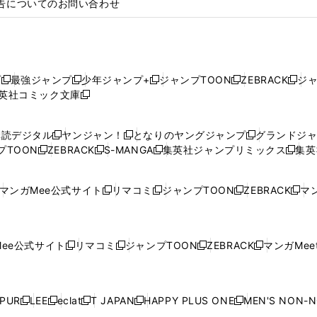
告についてのお問い合わせ
プ
最強ジャンプ
少年ジャンプ+
ジャンプTOON
ZEBRACK
ジ
新
新
新
新
新
英社コミック文庫
し
新
し
し
し
し
い
い
し
い
い
い
ウ
ウ
い
ウ
ウ
ウ
購読デジタル
ヤンジャン！
となりのヤングジャンプ
グランドジ
新
新
新
ィ
ィ
ウ
ィ
ィ
ィ
プTOON
ZEBRACK
S-MANGA
集英社ジャンプリミックス
集英
新
し
新
し
新
し
新
ン
ン
ィ
ン
ン
ン
し
い
し
い
し
い
し
ド
ド
ン
ド
ド
ド
い
ウ
い
ウ
い
ウ
い
ウ
ウ
ド
ウ
ウ
ウ
マンガMee公式サイト
リマコミ
ジャンプTOON
ZEBRACK
マン
新
新
新
新
ウ
ィ
ウ
ィ
ウ
ィ
ウ
で
で
ウ
で
で
で
し
し
し
し
し
ィ
ン
ィ
ン
ィ
ン
ィ
開
開
で
開
開
開
い
い
い
い
い
ン
ド
ン
ド
ン
ド
ン
く
く
開
く
く
く
ウ
ウ
ウ
ウ
ウ
ド
ウ
ド
ウ
ド
ウ
ド
ee公式サイト
リマコミ
ジャンプTOON
ZEBRACK
マンガMeet
く
新
新
新
新
ィ
ィ
ィ
ィ
ィ
ウ
で
ウ
で
ウ
で
ウ
し
し
し
し
ン
ン
ン
ン
ン
で
開
で
開
で
開
で
い
い
い
い
ド
ド
ド
ド
ド
開
く
開
く
開
く
開
ウ
ウ
ウ
ウ
ウ
ウ
ウ
ウ
ウ
PUR
LEE
eclat
T JAPAN
HAPPY PLUS ONE
MEN'S NON-
く
く
く
く
新
新
新
新
新
ィ
ィ
ィ
ィ
で
で
で
で
で