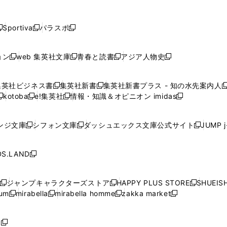
し
し
し
し
し
ン
ン
ン
ン
開
開
開
開
開
い
い
い
い
い
ド
ド
ド
ド
く
く
く
く
く
ウ
ウ
ウ
ウ
ウ
ウ
ウ
ウ
ウ
Sportiva
パラスポ
新
新
ィ
ィ
ィ
ィ
ィ
で
で
で
で
し
し
し
ン
ン
ン
ン
ン
開
開
開
開
い
い
い
ド
ド
ド
ド
ド
ョン
web 集英社文庫
青春と読書
アジア人物史
く
く
く
く
新
新
新
新
ウ
ウ
ウ
ウ
ウ
ウ
ウ
ウ
し
し
し
し
ィ
ィ
ィ
で
で
で
で
で
い
い
い
い
ン
ン
ン
集英社ビジネス書
集英社新書
集英社新書プラス - 知の水先案内人
開
開
開
開
開
新
新
新
ウ
ウ
ウ
ウ
ド
ド
ド
kotoba
e!集英社
情報・知識＆オピニオン imidas
く
く
く
く
く
新
し
新
し
新
ィ
ィ
ィ
ィ
ウ
ウ
ウ
し
し
い
し
い
し
ン
ン
ン
ン
で
で
で
い
い
ウ
い
ウ
い
ド
ド
ド
ド
ンジ文庫
シフォン文庫
ダッシュエックス文庫公式サイト
JUMP 
開
開
開
新
新
新
ウ
ウ
ィ
ウ
ィ
ウ
ウ
ウ
ウ
ウ
く
く
く
し
し
し
ィ
ィ
ン
ィ
ン
ィ
で
で
で
で
い
い
い
ン
ン
ド
ン
ド
ン
S.LAND
開
開
開
開
新
ウ
ウ
ウ
ド
ド
ウ
ド
ウ
ド
く
く
く
く
し
ィ
ィ
ィ
ウ
ウ
で
ウ
で
ウ
い
ン
ン
ン
ジャンプキャラクターズストア
HAPPY PLUS STORE
SHUEIS
で
で
開
で
開
で
新
新
新
ウ
ド
ド
ド
ium
mirabella
mirabella homme
zakka market
開
開
く
開
く
開
し
新
新
新
し
新
し
ィ
ウ
ウ
ウ
く
く
く
く
い
し
し
い
し
し
い
ン
で
で
で
ウ
い
い
ウ
い
い
ウ
ド
ボ
開
開
開
新