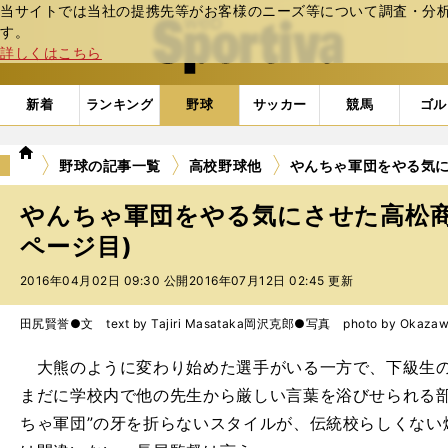
当サイトでは当社の提携先等がお客様のニーズ等について調査・分析し
web Sportiva (webスポルティーバ)
す。
詳しくはこちら
新着
ランキング
野球
サッカー
競馬
ゴル
we
野球の記事一覧
高校野球他
やんちゃ軍団をやる気
b
ス
やんちゃ軍団をやる気にさせた高松商
ポ
ル
ページ目)
テ
2016年04月02日 09:30 公開
2016年07月12日 02:45 更新
ィ
ー
バ
田尻賢誉●文 text by Tajiri Masataka
岡沢克郎●写真 photo by Okazawa
大熊のように変わり始めた選手がいる一方で、下級生の
まだに学校内で他の先生から厳しい言葉を浴びせられる部
ちゃ軍団”の牙を折らないスタイルが、伝統校らしくない