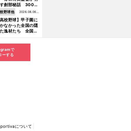
す創部秘話 300万
の借金、涙の10年間
校野球他
2026.08.06更
経てたどり着いた甲
高校野球】甲子園に
新
園
かなかった全国の隠
た逸材たち 全国を
って見つけた"幻の
ター候補"たち
agramで
ローする
Sportivaについて