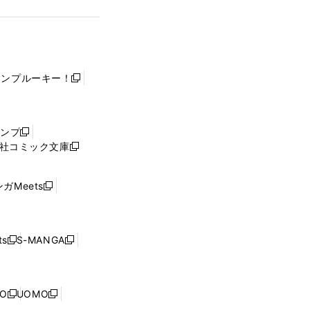
ャンプルーキー！
新
し
い
ウ
ャンプ
新
ィ
社コミック文庫
し
新
ン
い
し
ド
ウ
い
ウ
ガMeets
新
ィ
ウ
で
し
ン
ィ
開
い
ド
ン
く
ウ
ウ
ド
s
S-MANGA
新
新
ィ
で
ウ
し
し
ン
開
で
い
い
ド
く
開
ウ
ウ
ウ
NO
UOMO
く
新
新
ィ
ィ
で