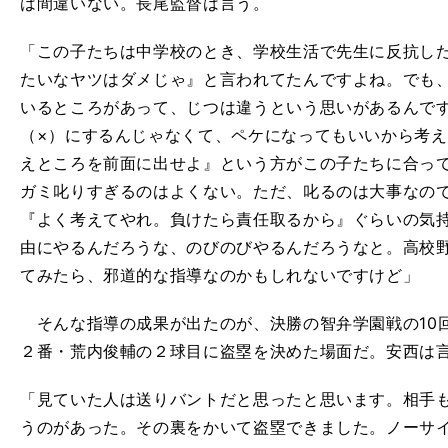
は間違いない。長尾監督は言う。
「この子たちは中学校のとき、学校生活で先生に反抗し
たいなヤツはダメじゃ』と言われてたんですよね。でも
いるところがあって、じつは違うという思いがあるんで
（×）にするんじゃなくて、ペケになってもいいから考
えところを前面に出せよ』という方がこの子たちに合っ
ガミ叱りすぎるのはよくない。ただ、叱るのは大事なの
『よく考えてやれ。負けたら責任取るから』ぐらいの気
由にやるんだろうな、のびのびやるんだろうなと。高校
てみたら、邪道的な指導なのかもしれないですけど」
そんな指導の成果が出たのが、決勝の智弁学園戦の10
２番・荒内俊輔の２球目に盗塁を決めた場面だ。安西は
「見ていた人は送りバントだと思ったと思います。相手
うのがあった。その裏をかいて盗塁できました。ノーサ