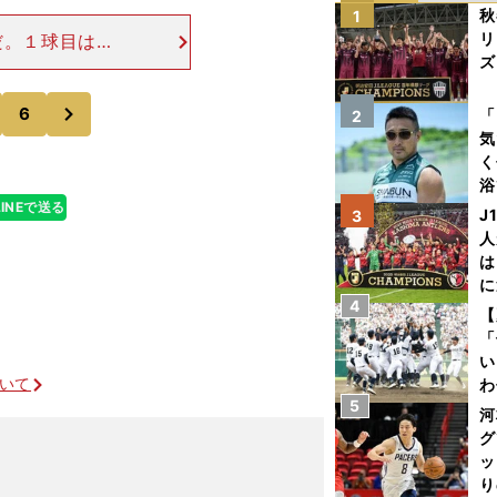
秋
1
リ
だ。１球目は送
ズ
としても二塁に
成功する可能性
次
を
6
「
2
気
く
浴
LINEで送る
太
J
3
ァ
人
は
に
4
と
【
「
い
ついて
わ
5
だ
河
グ
ッ
り