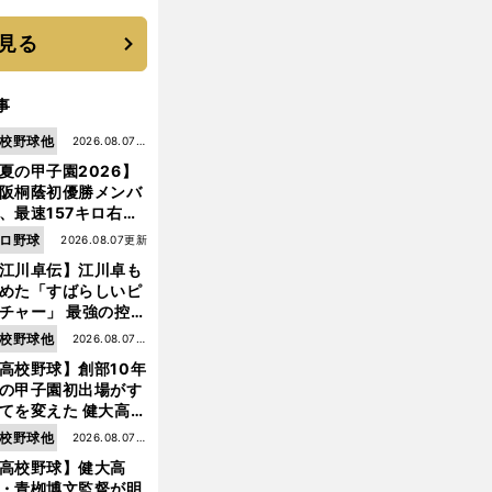
に３年目のNBA挑戦
続く
見る
事
校野球他
2026.08.07更
夏の甲子園2026】
新
阪桐蔭初優勝メンバ
、最速157キロ右
、平成初完封＆初本
ロ野球
2026.08.07更新
打... 指揮官たちの知
江川卓伝】江川卓も
れざる現役時代
めた「すばらしいピ
チャー」 最強の控え
手・大橋康延はいか
前
校野球他
2026.08.07更
へ
して高校３年間を過
高校野球】創部10年
新
したのか
の甲子園初出場がす
てを変えた 健大高
・青栁監督が語る
校野球他
2026.08.07更
機動破壊」はこうし
高校野球】健大高
新
生まれた
・青栁博文監督が明