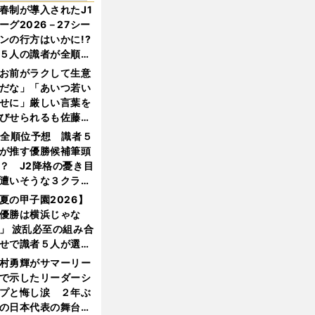
春制が導入されたJ1
ーグ2026－27シー
ンの行方はいかに!?
５人の識者が全順位
大胆予想
お前がラクして生意
だな」「あいつ若い
せに」厳しい言葉を
びせられるも佐藤慎
郎が貫いた誇りとフ
1全順位予想 識者５
ンへの思い
が推す優勝候補筆頭
？ J2降格の憂き目
遭いそうな３クラブ
は？
夏の甲子園2026】
優勝は横浜じゃな
」 波乱必至の組み合
せで識者５人が選ん
優勝校はここだ！
村勇輝がサマーリー
で示したリーダーシ
プと悔し涙 ２年ぶ
の日本代表の舞台を