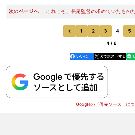
次のページへ
これこそ、長尾監督の求めていたもの
りバントのサインを出している（空振り）。安西は「何
進めたい」という監督の意図を理解し、相手を観察して
の高い策を選択した。得点
1
2
3
4
5
のページへ
のページへ
前
4 / 6
いいね
Xでポストする
line
faceboo
x
k
Googleの「優先ソース」に