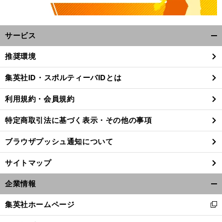
サービス
開
く/
推奨環境
閉
じ
集英社ID・スポルティーバIDとは
る
利用規約・会員規約
特定商取引法に基づく表示・その他の事項
ブラウザプッシュ通知について
サイトマップ
企業情報
開
く/
集英社ホームページ
新
閉
し
じ