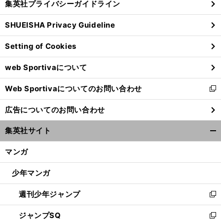
集英社プライバシーガイドライン
い
る
ウ
SHUEISHA Privacy Guideline
ィ
ン
Setting of Cookies
ド
ウ
web Sportivaについて
で
開
Web Sportivaについてのお問い合わせ
く
新
し
広告についてのお問い合わせ
い
ウ
集英社サイト
ィ
開
ン
く/
マンガ
ド
閉
ウ
じ
少年マンガ
で
る
開
週刊少年ジャンプ
く
新
し
ジャンプSQ
い
新