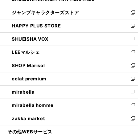
い
新
開
ウ
し
ジャンプキャラクターズストア
く
ィ
い
新
ン
ウ
し
HAPPY PLUS STORE
ド
ィ
い
新
ウ
ン
ウ
し
SHUEISHA VOX
で
ド
ィ
い
新
開
ウ
ン
ウ
し
LEEマルシェ
く
で
ド
ィ
い
新
開
ウ
ン
ウ
し
SHOP Marisol
く
で
ド
ィ
い
新
開
ウ
ン
ウ
し
eclat premium
く
で
ド
ィ
い
新
開
ウ
ン
ウ
し
mirabella
く
で
ド
ィ
い
新
開
ウ
ン
ウ
し
mirabella homme
く
で
ド
ィ
い
新
開
ウ
ン
ウ
し
zakka market
く
で
ド
ィ
い
新
開
ウ
ン
ウ
し
その他WEBサービス
く
で
ド
ィ
い