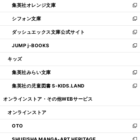
集英社オレンジ文庫
く
で
ド
い
新
開
ウ
ウ
し
シフォン文庫
く
で
ィ
い
新
開
ン
ウ
し
ダッシュエックス文庫公式サイト
く
ド
ィ
い
新
ウ
ン
ウ
し
JUMP j-BOOKS
で
ド
ィ
い
新
開
ウ
ン
ウ
し
キッズ
く
で
ド
ィ
い
開
ウ
ン
ウ
集英社みらい文庫
く
で
ド
ィ
新
開
ウ
ン
し
集英社の児童図書 S-KIDS.LAND
く
で
ド
い
新
開
ウ
ウ
し
オンラインストア・
その他WEBサービス
く
で
ィ
い
開
ン
ウ
オンラインストア
く
ド
ィ
ウ
ン
OTO
で
ド
新
開
ウ
し
SHUEISHA MANGA-ART HERITAGE
く
で