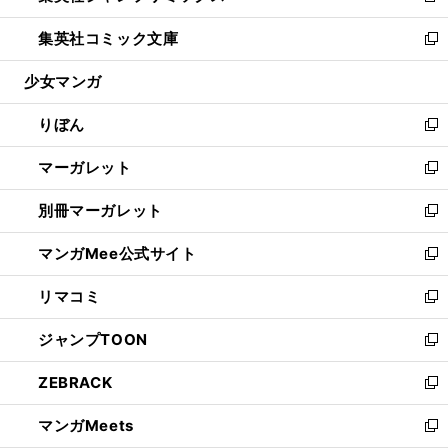
開
ウ
ン
ウ
し
集英社コミック文庫
く
で
ド
ィ
い
新
開
ウ
ン
ウ
し
少女マンガ
く
で
ド
ィ
い
開
ウ
ン
ウ
りぼん
く
で
ド
ィ
新
開
ウ
ン
し
マーガレット
く
で
ド
い
新
開
ウ
ウ
し
別冊マーガレット
く
で
ィ
い
新
開
ン
ウ
し
マンガMee公式サイト
く
ド
ィ
い
新
ウ
ン
ウ
し
リマコミ
で
ド
ィ
い
新
開
ウ
ン
ウ
し
ジャンプTOON
く
で
ド
ィ
い
新
開
ウ
ン
ウ
し
ZEBRACK
く
で
ド
ィ
い
新
開
ウ
ン
ウ
し
マンガMeets
く
で
ド
ィ
い
新
開
ウ