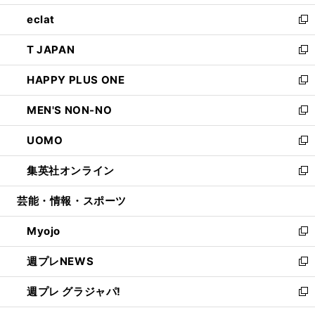
開
ウ
ン
ウ
し
eclat
く
で
ド
ィ
い
新
開
ウ
ン
ウ
し
T JAPAN
く
で
ド
ィ
い
新
開
ウ
ン
ウ
し
HAPPY PLUS ONE
く
で
ド
ィ
い
新
開
ウ
ン
ウ
し
MEN'S NON-NO
く
で
ド
ィ
い
新
開
ウ
ン
ウ
し
UOMO
く
で
ド
ィ
い
新
開
ウ
ン
ウ
し
集英社オンライン
く
で
ド
ィ
い
新
開
ウ
ン
ウ
し
芸能・情報・スポーツ
く
で
ド
ィ
い
開
ウ
ン
ウ
Myojo
く
で
ド
ィ
新
開
ウ
ン
し
週プレNEWS
く
で
ド
い
新
開
ウ
ウ
し
週プレ グラジャパ!
く
で
ィ
い
新
開
ン
ウ
し