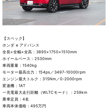
【スペック】
ホンダ e アドバンス
全長×全幅×全高：3895×1750×1510mm
ホイールベース：2530mm
車両重量：1540kg
モーター最高出力：154ps／3497-10000rpm
エンジン最大トルク：315Nm／0-2000rpm
変速機：1AT
一充電最大走行距離（WLTCモード）：259km
乗車定員：4名
車両本体価格：495万円