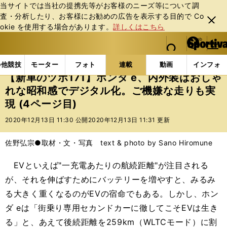
当サイトでは当社の提携先等がお客様のニーズ等について調
査・分析したり、お客様にお勧めの広告を表⽰する⽬的で Co
閉じ
okie を使⽤する場合があります。
詳しくはこちら
る
マイペ
web Sportiva (webスポルティーバ)
検索
メニュ
we
ー
連載コラム
新車のツボ
【新車のツボ171】ホンダ
b
ジ
の他競技
モーター
フォト
連載
動画
インフォ
ス
【新車のツボ171】ホンダ e、内外装はおしゃ
ポ
れな昭和感でデジタル化。ご機嫌な走りも実
ル
現 (4ページ目)
テ
ィ
2020年12月13日 11:30 公開
2020年12月13日 11:31 更新
ー
バ
佐野弘宗●取材・文・写真 text & photo by Sano Hiromune
EVといえば"一充電あたりの航続距離"が注目される
が、それを伸ばすためにバッテリーを増やすと、みるみ
る大きく重くなるのがEVの宿命でもある。しかし、ホン
ダ eは「街乗り専用セカンドカーに徹してこそEVは生き
る」と、あえて後続距離を259km（WLTCモード）に割