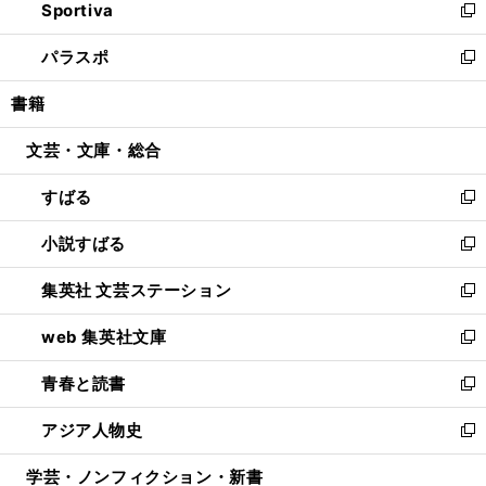
Sportiva
く
ド
ィ
い
新
ウ
ン
ウ
し
パラスポ
で
ド
ィ
い
新
開
ウ
ン
ウ
し
書籍
く
で
ド
ィ
い
開
ウ
ン
ウ
文芸・文庫・総合
く
で
ド
ィ
開
ウ
ン
すばる
く
で
ド
新
開
ウ
し
小説すばる
く
で
い
新
開
ウ
し
集英社 文芸ステーション
く
ィ
い
新
ン
ウ
し
web 集英社文庫
ド
ィ
い
新
ウ
ン
ウ
し
青春と読書
で
ド
ィ
い
新
開
ウ
ン
ウ
し
アジア人物史
く
で
ド
ィ
い
新
開
ウ
ン
ウ
し
学芸・ノンフィクション・新書
く
で
ド
ィ
い