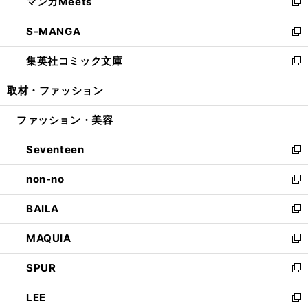
マンガMeets
く
で
ド
ィ
い
新
開
ウ
ン
ウ
し
S-MANGA
く
で
ド
ィ
い
新
開
ウ
ン
ウ
し
集英社コミック文庫
く
で
ド
ィ
い
新
開
ウ
ン
ウ
し
取材・ファッション
く
で
ド
ィ
い
開
ウ
ン
ウ
ファッション・美容
く
で
ド
ィ
開
ウ
ン
Seventeen
く
で
ド
新
開
ウ
し
non-no
く
で
い
新
開
ウ
し
BAILA
く
ィ
い
新
ン
ウ
し
MAQUIA
ド
ィ
い
新
ウ
ン
ウ
し
SPUR
で
ド
ィ
い
新
開
ウ
ン
ウ
し
LEE
く
で
ド
ィ
い
新