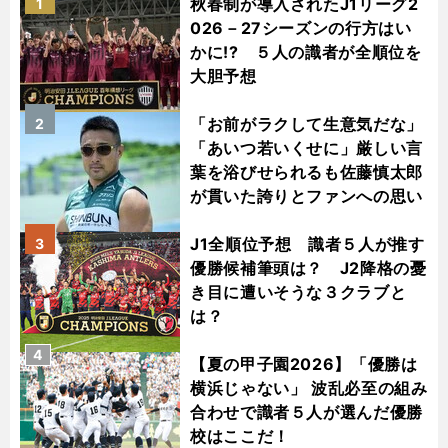
秋春制が導入されたJ1リーグ2
1
026－27シーズンの行方はい
かに!? ５人の識者が全順位を
大胆予想
「お前がラクして生意気だな」
2
「あいつ若いくせに」厳しい言
葉を浴びせられるも佐藤慎太郎
が貫いた誇りとファンへの思い
J1全順位予想 識者５人が推す
3
優勝候補筆頭は？ J2降格の憂
き目に遭いそうな３クラブと
は？
4
【夏の甲子園2026】「優勝は
横浜じゃない」 波乱必至の組み
合わせで識者５人が選んだ優勝
校はここだ！