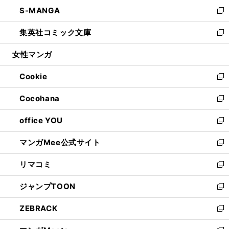
ン
ウ
し
S-MANGA
く
で
ド
ィ
い
新
開
ウ
ン
ウ
し
集英社コミック文庫
く
で
ド
ィ
い
新
開
ウ
ン
ウ
し
女性マンガ
く
で
ド
ィ
い
開
ウ
ン
ウ
Cookie
く
で
ド
ィ
新
開
ウ
ン
し
Cocohana
く
で
ド
い
新
開
ウ
ウ
し
office YOU
く
で
ィ
い
新
開
ン
ウ
し
マンガMee公式サイト
く
ド
ィ
い
新
ウ
ン
ウ
し
リマコミ
で
ド
ィ
い
新
開
ウ
ン
ウ
し
ジャンプTOON
く
で
ド
ィ
い
新
開
ウ
ン
ウ
し
ZEBRACK
く
で
ド
ィ
い
新
開
ウ
ン
ウ
し