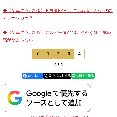
◆【新車のツボ170】トヨタRAV4。これは新しい時代の
スポーツカー？
◆【新車のツボ169】アルピーヌA110。意外なほど尻軽
感がたまらない
1
2
3
4
のページへ
前
4 / 4
いいね
Xでポストする
LINEで送る
line
faceboo
x
k