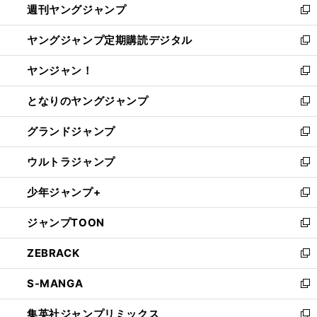
週刊ヤングジャンプ
く
で
ド
ィ
新
開
ウ
ン
し
ヤングジャンプ定期購読デジタル
く
で
ド
い
新
開
ウ
ウ
し
ヤンジャン！
く
で
ィ
い
新
開
ン
ウ
し
となりのヤングジャンプ
く
ド
ィ
い
新
ウ
ン
ウ
し
グランドジャンプ
で
ド
ィ
い
新
開
ウ
ン
ウ
し
ウルトラジャンプ
く
で
ド
ィ
い
新
開
ウ
ン
ウ
し
少年ジャンプ+
く
で
ド
ィ
い
新
開
ウ
ン
ウ
し
ジャンプTOON
く
で
ド
ィ
い
新
開
ウ
ン
ウ
し
ZEBRACK
く
で
ド
ィ
い
新
開
ウ
ン
ウ
し
S-MANGA
く
で
ド
ィ
い
新
開
ウ
ン
ウ
し
集英社ジャンプリミックス
く
で
ド
ィ
い
新