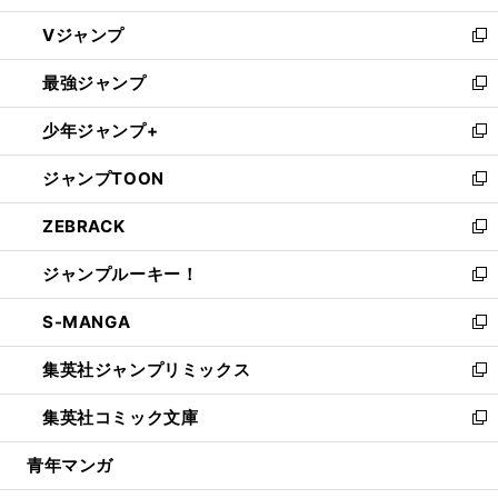
ウ
し
Vジャンプ
ィ
い
新
ン
ウ
し
最強ジャンプ
ド
ィ
い
新
ウ
ン
ウ
し
少年ジャンプ+
で
ド
ィ
い
新
開
ウ
ン
ウ
し
ジャンプTOON
く
で
ド
ィ
い
新
開
ウ
ン
ウ
し
ZEBRACK
く
で
ド
ィ
い
新
開
ウ
ン
ウ
し
ジャンプルーキー！
く
で
ド
ィ
い
新
開
ウ
ン
ウ
し
S-MANGA
く
で
ド
ィ
い
新
開
ウ
ン
ウ
し
集英社ジャンプリミックス
く
で
ド
ィ
い
新
開
ウ
ン
ウ
し
集英社コミック文庫
く
で
ド
ィ
い
新
開
ウ
ン
ウ
し
青年マンガ
く
で
ド
ィ
い
開
ウ
ン
ウ