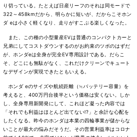
り切っている。たとえば日産リーフのそれは同モードで
322～458kmだから、明らかに短いが、だからこそホン
ダ eは小さく軽くなり、走りがすこぶる楽しくなった。
また、この種の小型量産EVは普通のコンパクトカーと
兄弟にしてコストダウンするのがお約束のツボのはずだ
が、ホンダeは全身が完全EV専用設計である。だらこ
そ、どこにも無駄がなく、これだけクリーンでキュート
なデザインが実現できたともいえる。
ホンダ eのサイズや航続距離（≒バッテリー容量）を
考えると、400万円台後半という価格は安くない。しか
し、全身専用新開発にして、これほど凝った内容では
「それでも利益はほとんど出てない!?」と余計な心配を
したくなる。昨今のホンダは本業の四輪事業が儲からな
いことが最大の悩みだそうだ。その営業利益率はコロナ