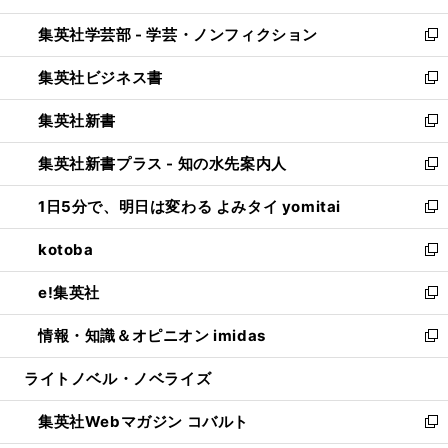
開
ウ
ン
ウ
集英社学芸部 - 学芸・ノンフィクション
く
で
ド
ィ
新
開
ウ
ン
し
集英社ビジネス書
く
で
ド
い
新
開
ウ
ウ
し
集英社新書
く
で
ィ
い
新
開
ン
ウ
し
集英社新書プラス - 知の水先案内人
く
ド
ィ
い
新
ウ
ン
ウ
し
1日5分で、明日は変わる よみタイ yomitai
で
ド
ィ
い
新
開
ウ
ン
ウ
し
kotoba
く
で
ド
ィ
い
新
開
ウ
ン
ウ
し
e!集英社
く
で
ド
ィ
い
新
開
ウ
ン
ウ
し
情報・知識＆オピニオン imidas
く
で
ド
ィ
い
新
開
ウ
ン
ウ
し
ライトノベル・ノベライズ
く
で
ド
ィ
い
開
ウ
ン
ウ
集英社Webマガジン コバルト
く
で
ド
ィ
新
開
ウ
ン
し