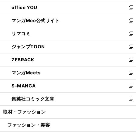
開
ウ
ウ
し
office YOU
く
で
ィ
い
新
開
ン
ウ
し
マンガMee公式サイト
く
ド
ィ
い
新
ウ
ン
ウ
し
リマコミ
で
ド
ィ
い
新
開
ウ
ン
ウ
し
ジャンプTOON
く
で
ド
ィ
い
新
開
ウ
ン
ウ
し
ZEBRACK
く
で
ド
ィ
い
新
開
ウ
ン
ウ
し
マンガMeets
く
で
ド
ィ
い
新
開
ウ
ン
ウ
し
S-MANGA
く
で
ド
ィ
い
新
開
ウ
ン
ウ
し
集英社コミック文庫
く
で
ド
ィ
い
新
開
ウ
ン
ウ
し
取材・ファッション
く
で
ド
ィ
い
開
ウ
ン
ウ
ファッション・美容
く
で
ド
ィ
開
ウ
ン