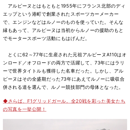
アルピーヌとはもともと1955年にフランス北部のディ
エップという港町で創業されたスポーツカーメーカー
で、エンジンなどはルノーのものを使っていた。そんな
縁もあって、アルピーヌは当初からルノーの援助のもと
でモータースポーツ活動にもはげんだ。
とくに62～77年に生産された元祖アルピーヌA110はオ
ンロード／オフロードの両方で活躍して、73年にはラリ
ーで世界タイトルも獲得した名車だった。しかし、アル
ピーヌはその全盛期だった73年にあえてルノーに吸収合
併される道を選んで、ルノー競技部門の母体となった。
◆
さらば、
F1
グリッドガール。全
20
戦を彩った美女たち
の写真を一挙公開！