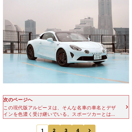
次のページへ
この現代版アルピーヌは、そんな名車の車名とデザ
インを色濃く受け継いでいる。スポーツカーとは情
緒商品であり、購入層も世界的に中高年マニアがメ
インである。というわけで、スポーツカー業界では
次
1
2
3
4
のページへ