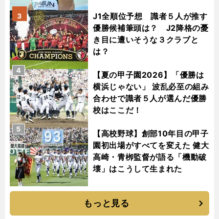
J1全順位予想 識者５人が推す
3
優勝候補筆頭は？ J2降格の憂
き目に遭いそうな３クラブと
は？
4
【夏の甲子園2026】「優勝は
横浜じゃない」 波乱必至の組み
合わせで識者５人が選んだ優勝
校はここだ！
5
【高校野球】創部10年目の甲子
園初出場がすべてを変えた 健大
高崎・青栁監督が語る「機動破
壊」はこうして生まれた
もっと見る