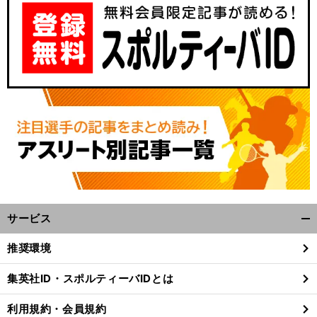
サービス
開
く/
推奨環境
閉
じ
集英社ID・スポルティーバIDとは
る
利用規約・会員規約