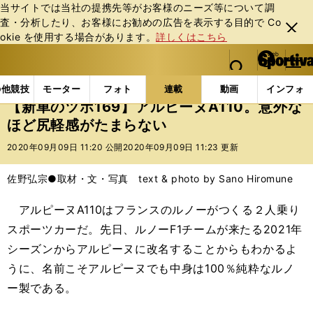
当サイトでは当社の提携先等がお客様のニーズ等について調
査・分析したり、お客様にお勧めの広告を表⽰する⽬的で Co
閉じ
okie を使⽤する場合があります。
詳しくはこちら
る
マイペ
web Sportiva (webスポルティーバ)
検索
メニュ
we
ー
連載コラム
新車のツボ
【新車のツボ169】アルピ
b
ジ
の他競技
モーター
フォト
連載
動画
インフォ
ス
【新車のツボ169】アルピーヌA110。意外な
ポ
ほど尻軽感がたまらない
ル
テ
2020年09月09日 11:20 公開
2020年09月09日 11:23 更新
ィ
ー
佐野弘宗●取材・文・写真 text & photo by Sano Hiromune
バ
アルピーヌA110はフランスのルノーがつくる２人乗り
スポーツカーだ。先日、ルノーF1チームが来たる2021年
シーズンからアルピーヌに改名することからもわかるよ
うに、名前こそアルピーヌでも中身は100％純粋なルノ
ー製である。