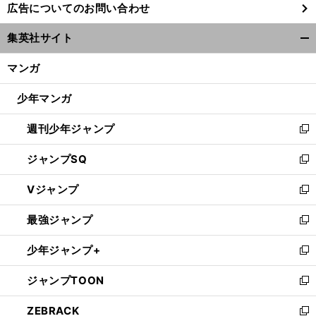
広告についてのお問い合わせ
い
ウ
集英社サイト
ィ
開
ン
く/
マンガ
ド
閉
ウ
じ
少年マンガ
で
る
開
週刊少年ジャンプ
く
新
し
ジャンプSQ
い
新
ウ
し
Vジャンプ
ィ
い
新
ン
ウ
し
最強ジャンプ
ド
ィ
い
新
ウ
ン
ウ
し
少年ジャンプ+
で
ド
ィ
い
新
開
ウ
ン
ウ
し
ジャンプTOON
く
で
ド
ィ
い
新
開
ウ
ン
ウ
し
ZEBRACK
く
で
ド
ィ
い
新