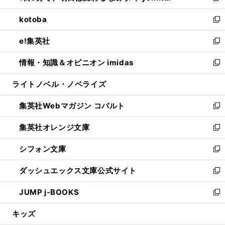
開
ウ
ン
ウ
し
kotoba
く
で
ド
ィ
い
新
開
ウ
ン
ウ
し
e!集英社
く
で
ド
ィ
い
新
開
ウ
ン
ウ
し
情報・知識＆オピニオン imidas
く
で
ド
ィ
い
新
開
ウ
ン
ウ
し
ライトノベル・ノベライズ
く
で
ド
ィ
い
開
ウ
ン
ウ
集英社Webマガジン コバルト
く
で
ド
ィ
新
開
ウ
ン
し
集英社オレンジ文庫
く
で
ド
い
新
開
ウ
ウ
し
シフォン文庫
く
で
ィ
い
新
開
ン
ウ
し
ダッシュエックス文庫公式サイト
く
ド
ィ
い
新
ウ
ン
ウ
し
JUMP j-BOOKS
で
ド
ィ
い
新
開
ウ
ン
ウ
し
キッズ
く
で
ド
ィ
い
開
ウ