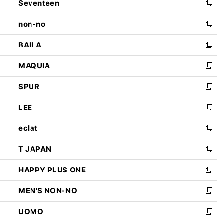
Seventeen
く
で
ド
新
開
ウ
し
non-no
く
で
い
新
開
ウ
し
BAILA
く
ィ
い
新
ン
ウ
し
MAQUIA
ド
ィ
い
新
ウ
ン
ウ
し
SPUR
で
ド
ィ
い
新
開
ウ
ン
ウ
し
LEE
く
で
ド
ィ
い
新
開
ウ
ン
ウ
し
eclat
く
で
ド
ィ
い
新
開
ウ
ン
ウ
し
T JAPAN
く
で
ド
ィ
い
新
開
ウ
ン
ウ
し
HAPPY PLUS ONE
く
で
ド
ィ
い
新
開
ウ
ン
ウ
し
MEN'S NON-NO
く
で
ド
ィ
い
新
開
ウ
ン
ウ
し
UOMO
く
で
ド
ィ
い
新