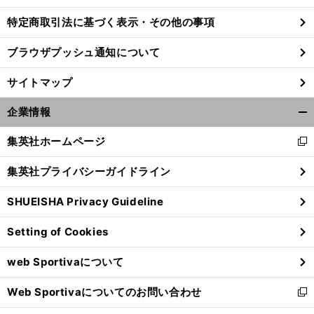
特定商取引法に基づく表示・その他の事項
ブラウザプッシュ通知について
サイトマップ
企業情報
開
く/
集英社ホームページ
新
閉
し
じ
集英社プライバシーガイドライン
い
る
ウ
SHUEISHA Privacy Guideline
ィ
・
。
】
前
ン
へ
168
Setting of Cookies
ド
ウ
web Sportivaについて
で
開
Web Sportivaについてのお問い合わせ
く
新
し