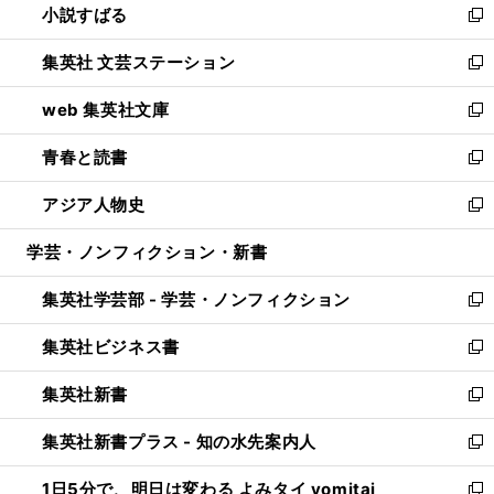
小説すばる
く
で
い
新
開
ウ
し
集英社 文芸ステーション
く
ィ
い
新
ン
ウ
し
web 集英社文庫
ド
ィ
い
新
ウ
ン
ウ
し
青春と読書
で
ド
ィ
い
新
開
ウ
ン
ウ
し
アジア人物史
く
で
ド
ィ
い
新
開
ウ
ン
ウ
し
学芸・ノンフィクション・新書
く
で
ド
ィ
い
開
ウ
ン
ウ
集英社学芸部 - 学芸・ノンフィクション
く
で
ド
ィ
新
開
ウ
ン
し
集英社ビジネス書
く
で
ド
い
新
開
ウ
ウ
し
集英社新書
く
で
ィ
い
新
開
ン
ウ
し
集英社新書プラス - 知の水先案内人
く
ド
ィ
い
新
ウ
ン
ウ
し
1日5分で、明日は変わる よみタイ yomitai
で
ド
ィ
い
新