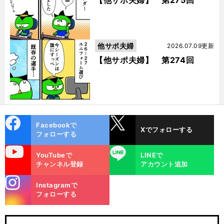
【他サポ夫婦】 第275回
他サポ夫婦
2026.07.09更新
【他サポ夫婦】 第274回
cebo
X
Facebookで
Xでフォローする
ok
フォローする
uTube
LINE
YouTubeで
LINEで
チャンネル登録
アカウント追加
stagra
Instagramで
m
フォローする