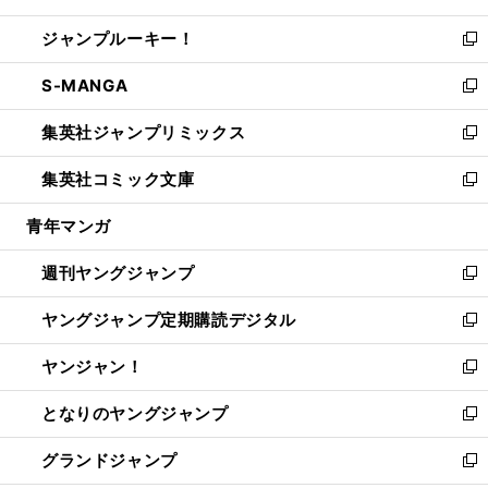
開
ウ
ン
ウ
し
ジャンプルーキー！
く
で
ド
ィ
い
新
開
ウ
ン
ウ
し
S-MANGA
く
で
ド
ィ
い
新
開
ウ
ン
ウ
し
集英社ジャンプリミックス
く
で
ド
ィ
い
新
開
ウ
ン
ウ
し
集英社コミック文庫
く
で
ド
ィ
い
新
開
ウ
ン
ウ
し
青年マンガ
く
で
ド
ィ
い
開
ウ
ン
ウ
週刊ヤングジャンプ
く
で
ド
ィ
新
開
ウ
ン
し
ヤングジャンプ定期購読デジタル
く
で
ド
い
新
開
ウ
ウ
し
ヤンジャン！
く
で
ィ
い
新
開
ン
ウ
し
となりのヤングジャンプ
く
ド
ィ
い
新
ウ
ン
ウ
し
グランドジャンプ
で
ド
ィ
い
新
開
ウ
ン
ウ
し