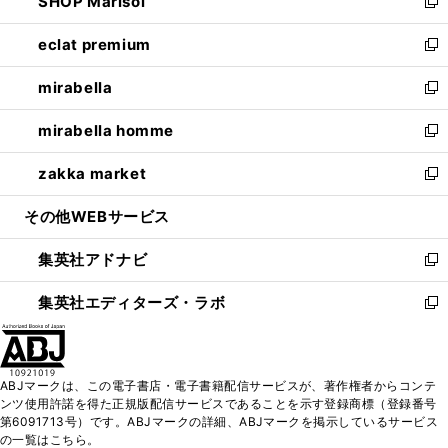
SHOP Marisol
く
で
ド
ィ
い
新
開
ウ
ン
ウ
し
eclat premium
く
で
ド
ィ
い
新
開
ウ
ン
ウ
し
mirabella
く
で
ド
ィ
い
新
開
ウ
ン
ウ
し
mirabella homme
く
で
ド
ィ
い
新
開
ウ
ン
ウ
し
zakka market
く
で
ド
ィ
い
新
開
ウ
ン
ウ
し
その他WEBサービス
く
で
ド
ィ
い
開
ウ
ン
ウ
集英社アドナビ
く
で
ド
ィ
新
開
ウ
ン
し
集英社エディターズ・ラボ
く
で
ド
い
新
開
ウ
ウ
し
く
で
ィ
い
開
ン
ウ
ABJマークは、この電子書店・電子書籍配信サービスが、著作権者からコンテ
く
ド
ィ
ンツ使用許諾を得た正規版配信サービスであることを示す登録商標（登録番号
ウ
ン
第6091713号）です。ABJマークの詳細、ABJマークを掲示しているサービス
で
ド
の一覧はこちら。