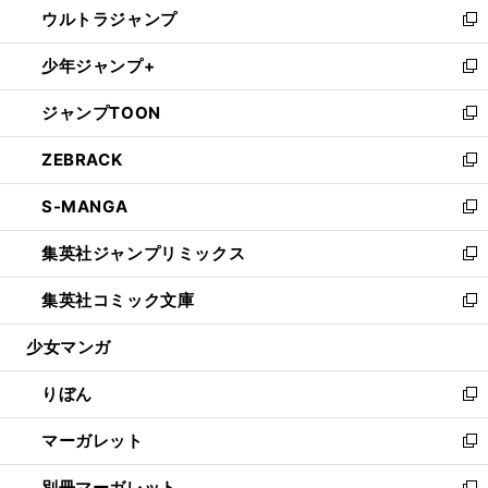
ウルトラジャンプ
く
で
ド
ィ
い
新
開
ウ
ン
ウ
し
少年ジャンプ+
く
で
ド
ィ
い
新
開
ウ
ン
ウ
し
ジャンプTOON
く
で
ド
ィ
い
新
開
ウ
ン
ウ
し
ZEBRACK
く
で
ド
ィ
い
新
開
ウ
ン
ウ
し
S-MANGA
く
で
ド
ィ
い
新
開
ウ
ン
ウ
し
集英社ジャンプリミックス
く
で
ド
ィ
い
新
開
ウ
ン
ウ
し
集英社コミック文庫
く
で
ド
ィ
い
新
開
ウ
ン
ウ
し
少女マンガ
く
で
ド
ィ
い
開
ウ
ン
ウ
りぼん
く
で
ド
ィ
新
開
ウ
ン
し
マーガレット
く
で
ド
い
新
開
ウ
ウ
し
別冊マーガレット
く
で