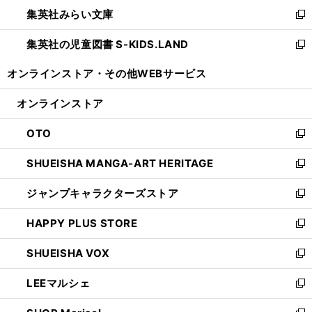
ン
ウ
集英社みらい文庫
く
で
ド
ィ
新
開
ウ
ン
し
集英社の児童図書 S-KIDS.LAND
く
で
ド
い
新
開
ウ
ウ
し
オンラインストア・
その他WEBサービス
く
で
ィ
い
開
ン
ウ
オンラインストア
く
ド
ィ
ウ
ン
OTO
で
ド
新
開
ウ
し
SHUEISHA MANGA-ART HERITAGE
く
で
い
新
開
ウ
し
ジャンプキャラクターズストア
く
ィ
い
新
ン
ウ
し
HAPPY PLUS STORE
ド
ィ
い
新
ウ
ン
ウ
し
SHUEISHA VOX
で
ド
ィ
い
新
開
ウ
ン
ウ
し
LEEマルシェ
く
で
ド
ィ
い
新
開
ウ
ン
ウ
し