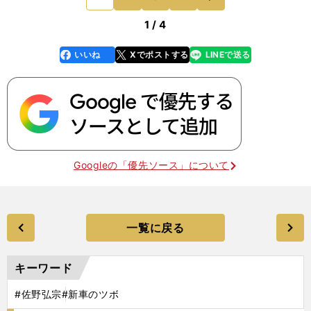
あまり斬新なもの
1 / 4
いいね
Xでポストする
LINEで送る
line
faceboo
x
k
Googleの「優先ソース」について
一覧に戻る
キーワード
#佐野弘宗
#新車のツボ