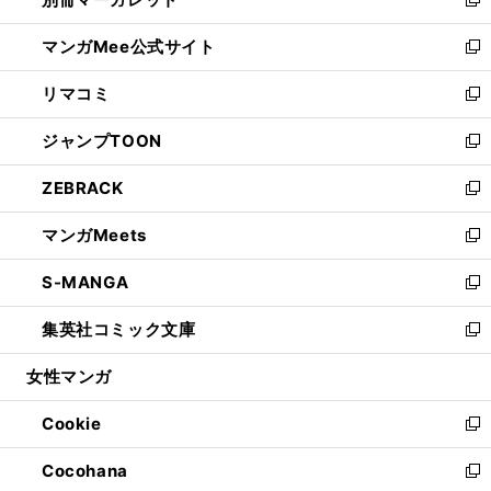
ィ
い
新
開
ン
ウ
し
マンガMee公式サイト
く
ド
ィ
い
新
ウ
ン
ウ
し
リマコミ
で
ド
ィ
い
新
開
ウ
ン
ウ
し
ジャンプTOON
く
で
ド
ィ
い
新
開
ウ
ン
ウ
し
ZEBRACK
く
で
ド
ィ
い
新
開
ウ
ン
ウ
し
マンガMeets
く
で
ド
ィ
い
新
開
ウ
ン
ウ
し
S-MANGA
く
で
ド
ィ
い
新
開
ウ
ン
ウ
し
集英社コミック文庫
く
で
ド
ィ
い
新
開
ウ
ン
ウ
し
女性マンガ
く
で
ド
ィ
い
開
ウ
ン
ウ
Cookie
く
で
ド
ィ
新
開
ウ
ン
し
Cocohana
く
で
ド
い
新