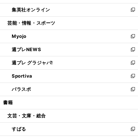
開
ウ
ン
ウ
し
集英社オンライン
く
で
ド
ィ
い
新
開
ウ
ン
ウ
し
芸能・情報・スポーツ
く
で
ド
ィ
い
開
ウ
ン
ウ
Myojo
く
で
ド
ィ
新
開
ウ
ン
し
週プレNEWS
く
で
ド
い
新
開
ウ
ウ
し
週プレ グラジャパ!
く
で
ィ
い
新
開
ン
ウ
し
Sportiva
く
ド
ィ
い
新
ウ
ン
ウ
し
パラスポ
で
ド
ィ
い
新
開
ウ
ン
ウ
し
書籍
く
で
ド
ィ
い
開
ウ
ン
ウ
文芸・文庫・総合
く
で
ド
ィ
開
ウ
ン
すばる
く
で
ド
新
開
ウ
し