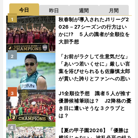
今日
昨日
週間
月間
秋春制が導入されたJ1リーグ2
1
026－27シーズンの行方はい
かに!? ５人の識者が全順位を
大胆予想
「お前がラクして生意気だな」
2
「あいつ若いくせに」厳しい言
葉を浴びせられるも佐藤慎太郎
が貫いた誇りとファンへの思い
J1全順位予想 識者５人が推す
3
優勝候補筆頭は？ J2降格の憂
き目に遭いそうな３クラブと
は？
4
【夏の甲子園2026】「優勝は
横浜じゃない」 波乱必至の組み