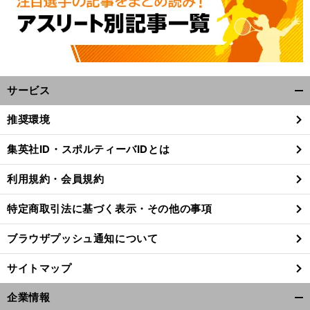
サービス
開
く/
推奨環境
閉
じ
集英社ID・スポルティーバIDとは
る
利用規約・会員規約
特定商取引法に基づく表示・その他の事項
ブラウザプッシュ通知について
サイトマップ
企業情報
前
開
へ