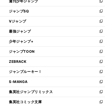
週刊少年ジャンプ
く
新
し
ジャンプSQ
い
新
ウ
し
Vジャンプ
ィ
い
新
ン
ウ
し
最強ジャンプ
ド
ィ
い
新
ウ
ン
ウ
し
少年ジャンプ+
で
ド
ィ
い
新
開
ウ
ン
ウ
し
ジャンプTOON
く
で
ド
ィ
い
新
開
ウ
ン
ウ
し
ZEBRACK
く
で
ド
ィ
い
新
開
ウ
ン
ウ
し
ジャンプルーキー！
く
で
ド
ィ
い
新
開
ウ
ン
ウ
し
S-MANGA
く
で
ド
ィ
い
新
開
ウ
ン
ウ
し
集英社ジャンプリミックス
く
で
ド
ィ
い
新
開
ウ
ン
ウ
し
集英社コミック文庫
く
で
ド
ィ
い
新