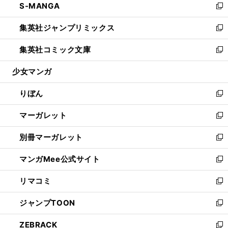
S-MANGA
く
で
ド
ィ
い
新
開
ウ
ン
ウ
し
集英社ジャンプリミックス
く
で
ド
ィ
い
新
開
ウ
ン
ウ
し
集英社コミック文庫
く
で
ド
ィ
い
新
開
ウ
ン
ウ
し
少女マンガ
く
で
ド
ィ
い
開
ウ
ン
ウ
りぼん
く
で
ド
ィ
新
開
ウ
ン
し
マーガレット
く
で
ド
い
新
開
ウ
ウ
し
別冊マーガレット
く
で
ィ
い
新
開
ン
ウ
し
マンガMee公式サイト
く
ド
ィ
い
新
ウ
ン
ウ
し
リマコミ
で
ド
ィ
い
新
開
ウ
ン
ウ
し
ジャンプTOON
く
で
ド
ィ
い
新
開
ウ
ン
ウ
し
ZEBRACK
く
で
ド
ィ
い
新