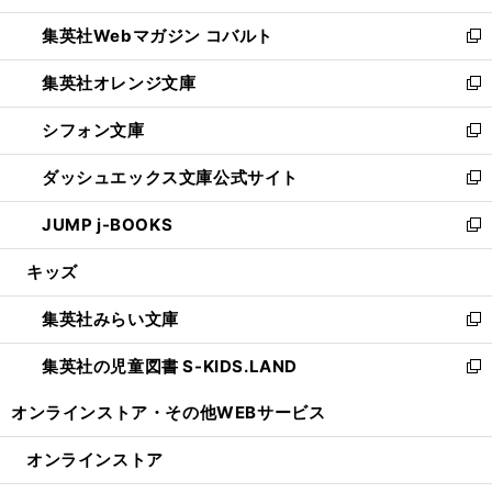
開
ウ
ン
ウ
集英社Webマガジン コバルト
く
で
ド
ィ
新
開
ウ
ン
し
集英社オレンジ文庫
く
で
ド
い
新
開
ウ
ウ
し
シフォン文庫
く
で
ィ
い
新
開
ン
ウ
し
ダッシュエックス文庫公式サイト
く
ド
ィ
い
新
ウ
ン
ウ
し
JUMP j-BOOKS
で
ド
ィ
い
新
開
ウ
ン
ウ
し
キッズ
く
で
ド
ィ
い
開
ウ
ン
ウ
集英社みらい文庫
く
で
ド
ィ
新
開
ウ
ン
し
集英社の児童図書 S-KIDS.LAND
く
で
ド
い
新
開
ウ
ウ
し
オンラインストア・
その他WEBサービス
く
で
ィ
い
開
ン
ウ
オンラインストア
く
ド
ィ
ウ
ン