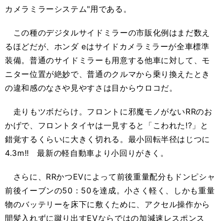
カメラミラーシステム"用である。
この種のデジタルサイドミラーの市販化例はまだ数え
るほどだが、ホンダ eはサイドカメラミラーが全車標準
装備。普通のサイドミラーも用意する他車に対して、モ
ニター位置が絶妙で、普通のクルマから乗り換えたとき
の違和感のなさや見やすさは目からウロコだ。
走りもツボだらけ。フロントに邪魔モノがないRRのお
かげで、フロントタイヤは一見すると「こわれた!?」と
錯覚するくらいに大きく切れる。最小回転半径はじつに
4.3m!! 最新の軽自動車より小回りがきく。
さらに、RRかつEVによって前後重量配分もドンピシャ
前後イーブンの50：50を達成。小さく軽く、しかも重量
物のバッテリーを床下に敷くために、アクセル操作から
間髪入れずに蹴り出すEVならではの加減速レスポンス