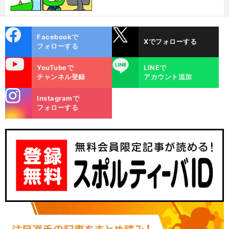
cebo
X
Facebookで
Xでフォローする
ok
フォローする
uTube
LINE
YouTubeで
LINEで
チャンネル登録
アカウント追加
stagra
Instagramで
m
フォローする