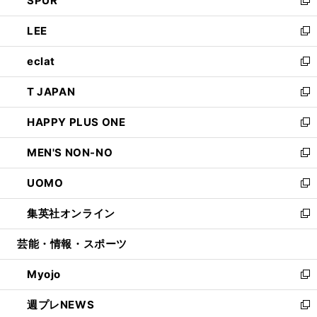
SPUR
で
ド
ィ
い
新
開
ウ
ン
ウ
し
LEE
く
で
ド
ィ
い
新
開
ウ
ン
ウ
し
eclat
く
で
ド
ィ
い
新
開
ウ
ン
ウ
し
T JAPAN
く
で
ド
ィ
い
新
開
ウ
ン
ウ
し
HAPPY PLUS ONE
く
で
ド
ィ
い
新
開
ウ
ン
ウ
し
MEN'S NON-NO
く
で
ド
ィ
い
新
開
ウ
ン
ウ
し
UOMO
く
で
ド
ィ
い
新
開
ウ
ン
ウ
し
集英社オンライン
く
で
ド
ィ
い
新
開
ウ
ン
ウ
し
芸能・情報・スポーツ
く
で
ド
ィ
い
開
ウ
ン
ウ
Myojo
く
で
ド
ィ
新
開
ウ
ン
し
週プレNEWS
く
で
ド
い
新