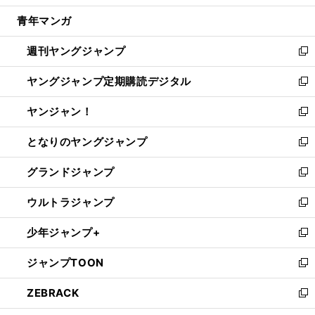
開
ウ
ン
ウ
し
青年マンガ
く
で
ド
ィ
い
開
ウ
ン
ウ
週刊ヤングジャンプ
く
で
ド
ィ
新
開
ウ
ン
し
ヤングジャンプ定期購読デジタル
く
で
ド
い
新
開
ウ
ウ
し
ヤンジャン！
く
で
ィ
い
新
開
ン
ウ
し
となりのヤングジャンプ
く
ド
ィ
い
新
ウ
ン
ウ
し
グランドジャンプ
で
ド
ィ
い
新
開
ウ
ン
ウ
し
ウルトラジャンプ
く
で
ド
ィ
い
新
開
ウ
ン
ウ
し
少年ジャンプ+
く
で
ド
ィ
い
新
開
ウ
ン
ウ
し
ジャンプTOON
く
で
ド
ィ
い
新
開
ウ
ン
ウ
し
ZEBRACK
く
で
ド
ィ
い
新
開
ウ
ン
ウ
し