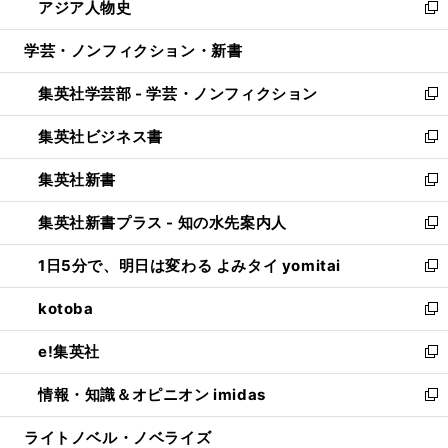
アジア人物史
く
で
ド
ィ
い
新
開
ウ
ン
ウ
し
学芸・ノンフィクション・新書
く
で
ド
ィ
い
開
ウ
ン
ウ
集英社学芸部 - 学芸・ノンフィクション
く
で
ド
ィ
新
開
ウ
ン
し
集英社ビジネス書
く
で
ド
い
新
開
ウ
ウ
し
集英社新書
く
で
ィ
い
新
開
ン
ウ
し
集英社新書プラス - 知の水先案内人
く
ド
ィ
い
新
ウ
ン
ウ
し
1日5分で、明日は変わる よみタイ yomitai
で
ド
ィ
い
新
開
ウ
ン
ウ
し
kotoba
く
で
ド
ィ
い
新
開
ウ
ン
ウ
し
e!集英社
く
で
ド
ィ
い
新
開
ウ
ン
ウ
し
情報・知識＆オピニオン imidas
く
で
ド
ィ
い
新
開
ウ
ン
ウ
し
ライトノベル・ノベライズ
く
で
ド
ィ
い