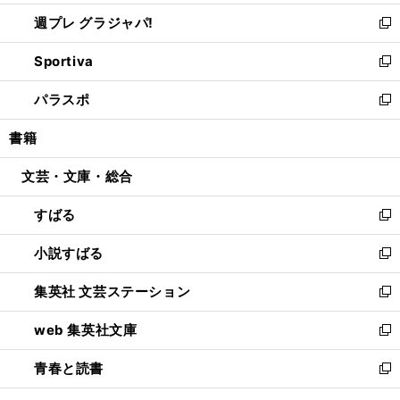
開
ウ
ウ
し
週プレ グラジャパ!
く
で
ィ
い
新
開
ン
ウ
し
Sportiva
く
ド
ィ
い
新
ウ
ン
ウ
し
パラスポ
で
ド
ィ
い
新
開
ウ
ン
ウ
し
書籍
く
で
ド
ィ
い
開
ウ
ン
ウ
文芸・文庫・総合
く
で
ド
ィ
開
ウ
ン
すばる
く
で
ド
新
開
ウ
し
小説すばる
く
で
い
新
開
ウ
し
集英社 文芸ステーション
く
ィ
い
新
ン
ウ
し
web 集英社文庫
ド
ィ
い
新
ウ
ン
ウ
し
青春と読書
で
ド
ィ
い
新
開
ウ
ン
ウ
し