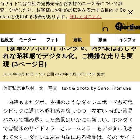
当サイトでは当社の提携先等がお客様のニーズ等について調
査・分析したり、お客様にお勧めの広告を表⽰する⽬的で Co
閉じ
okie を使⽤する場合があります。
詳しくはこちら
る
マイペ
web Sportiva (webスポルティーバ)
検索
メニュ
we
ー
連載コラム
新車のツボ
【新車のツボ171】ホンダ
b
ジ
の他競技
モーター
フォト
連載
動画
インフォ
ス
【新車のツボ171】ホンダ e、内外装はおしゃ
ポ
れな昭和感でデジタル化。ご機嫌な走りも実
ル
現 (3ページ目)
テ
ィ
2020年12月13日 11:30 公開
2020年12月13日 11:31 更新
ー
バ
佐野弘宗●取材・文・写真 text & photo by Sano Hiromune
内装もまたツボ。本棚のようなダッシュボードも初代
シビックに通じる昭和感を醸しつつ、左右いっぱい液晶
パネルで埋め尽くした光景はいかにも新しい。ホンダ e
では従来のサイドミラーとルームミラーもデジタル化さ
れており、ダッシュ左右両端にある液晶は、その"サイド