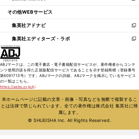
開
ウ
ン
ウ
し
その他WEBサービス
く
で
ド
ィ
い
開
ウ
ン
ウ
集英社アドナビ
く
で
ド
ィ
新
開
ウ
ン
し
集英社エディターズ・ラボ
く
で
ド
い
新
開
ウ
ウ
し
く
で
ィ
い
開
ン
ウ
ABJマークは、この電子書店・電子書籍配信サービスが、著作権者からコンテ
く
ド
ィ
ンツ使用許諾を得た正規版配信サービスであることを示す登録商標（登録番号
ウ
ン
第6091713号）です。ABJマークの詳細、ABJマークを掲示しているサービス
で
ド
の一覧はこちら。
開
ウ
https://aebs.or.jp/
新
く
で
し
い
開
本ホームページに記載の文章・画像・写真などを無断で複製するこ
ウ
く
とは法律で禁じられています。全ての著作権は株式会社 集英社に帰
ィ
属します。
ン
ド
© SHUEISHA Inc. All Rights Reserved.
ウ
で
開
く