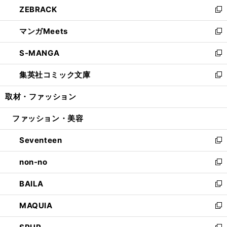
し
ZEBRACK
く
で
ド
ィ
い
新
開
ウ
ン
ウ
し
マンガMeets
く
で
ド
ィ
い
新
開
ウ
ン
ウ
し
S-MANGA
く
で
ド
ィ
い
新
開
ウ
ン
ウ
し
集英社コミック文庫
く
で
ド
ィ
い
新
開
ウ
ン
ウ
し
取材・ファッション
く
で
ド
ィ
い
開
ウ
ン
ウ
ファッション・美容
く
で
ド
ィ
開
ウ
ン
Seventeen
く
で
ド
新
開
ウ
し
non-no
く
で
い
新
開
ウ
し
BAILA
く
ィ
い
新
ン
ウ
し
MAQUIA
ド
ィ
い
新
ウ
ン
ウ
し