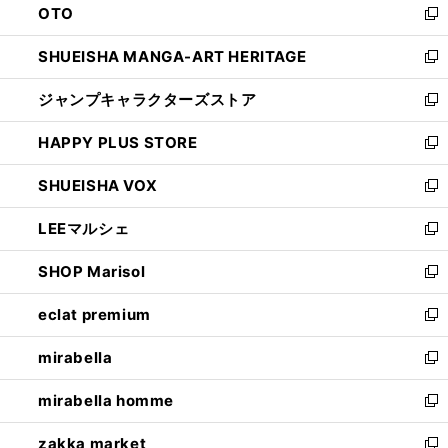
OTO
で
ド
新
開
ウ
し
SHUEISHA MANGA-ART HERITAGE
く
で
い
新
開
ウ
し
ジャンプキャラクターズストア
く
ィ
い
新
ン
ウ
し
HAPPY PLUS STORE
ド
ィ
い
新
ウ
ン
ウ
し
SHUEISHA VOX
で
ド
ィ
い
新
開
ウ
ン
ウ
し
LEEマルシェ
く
で
ド
ィ
い
新
開
ウ
ン
ウ
し
SHOP Marisol
く
で
ド
ィ
い
新
開
ウ
ン
ウ
し
eclat premium
く
で
ド
ィ
い
新
開
ウ
ン
ウ
し
mirabella
く
で
ド
ィ
い
新
開
ウ
ン
ウ
し
mirabella homme
く
で
ド
ィ
い
新
開
ウ
ン
ウ
し
zakka market
く
で
ド
ィ
い
新