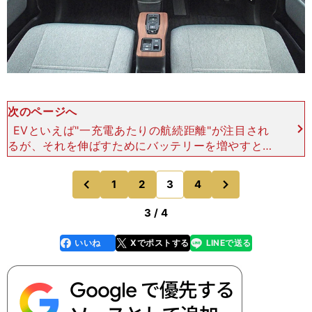
次のページへ
EVといえば"一充電あたりの航続距離"が注目され
るが、それを伸ばすためにバッテリーを増やすと、
みるみる大きく重くなるのがEVの宿命でもある。
しかし、ホンダ eは「街乗り専用セカンドカーに徹
次
1
2
3
4
のページへ
のページへ
してこそEV
前
3 / 4
いいね
Xでポストする
LINEで送る
line
faceboo
x
k