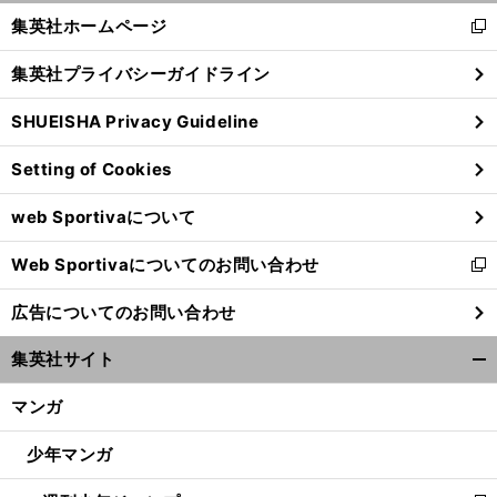
く/
集英社ホームページ
新
閉
し
じ
集英社プライバシーガイドライン
い
る
ウ
SHUEISHA Privacy Guideline
ィ
ン
Setting of Cookies
ド
ウ
web Sportivaについて
で
開
Web Sportivaについてのお問い合わせ
く
新
し
広告についてのお問い合わせ
い
ウ
集英社サイト
ィ
開
ン
く/
マンガ
ド
閉
ウ
じ
少年マンガ
で
る
開