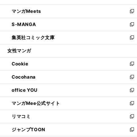
開
ウ
ン
ウ
し
マンガMeets
く
で
ド
ィ
い
新
開
ウ
ン
ウ
し
S-MANGA
く
で
ド
ィ
い
新
開
ウ
ン
ウ
し
集英社コミック文庫
く
で
ド
ィ
い
新
開
ウ
ン
ウ
し
女性マンガ
く
で
ド
ィ
い
開
ウ
ン
ウ
Cookie
く
で
ド
ィ
新
開
ウ
ン
し
Cocohana
く
で
ド
い
新
開
ウ
ウ
し
office YOU
く
で
ィ
い
新
開
ン
ウ
し
マンガMee公式サイト
く
ド
ィ
い
新
ウ
ン
ウ
し
リマコミ
で
ド
ィ
い
新
開
ウ
ン
ウ
し
ジャンプTOON
く
で
ド
ィ
い
新
開
ウ
ン
ウ