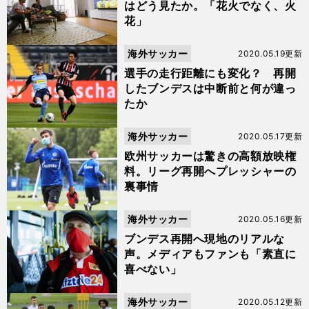
はどう見たか。「花火でなく、火
花」
海外サッカー
2020.05.19更新
選手の走行距離にも変化？ 再開
したブンデスは中断前と何が違っ
たか
海外サッカー
2020.05.17更新
欧州サッカーは驚きの高額放映権
料。リーグ再開へプレッシャーの
裏事情
海外サッカー
2020.05.16更新
ブンデス再開へ現地のリアルな
声。メディアもファンも「素直に
喜べない」
海外サッカー
2020.05.12更新