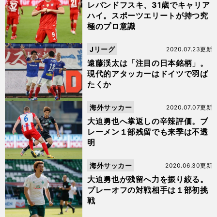
レバンドフスキ、31歳でキャリア
ハイ。スポーツエリートが持つ究
極のプロ意識
Jリーグ
2020.07.23更新
遠藤渓太は「注目の日本銘柄」。
現代的アタッカーはドイツで羽ば
たくか
海外サッカー
2020.07.07更新
大迫勇也へ掌返しの辛辣評価。ブ
レーメン１部残留でも来季は不透
明
海外サッカー
2020.06.30更新
大迫勇也が残留へ力を振り絞る。
プレーオフの対戦相手は１部初挑
戦