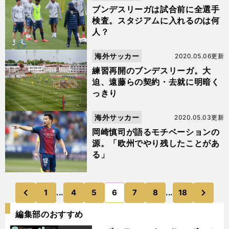
ブンデスリーガは試合前に全選手
検査。スタジアムに入れるのは何
人？
海外サッカー
2020.05.06更新
練習再開のブンデスリーガ。大
迫、遠藤らの契約・去就に明暗く
っきり
海外サッカー
2020.05.03更新
岡崎慎司が語るモチベーションの
源。「欧州でやり残したことがあ
る」
次
1
...
4
5
6
7
8
...
18
のページへ
のページへ
前
編集部のおすすめ