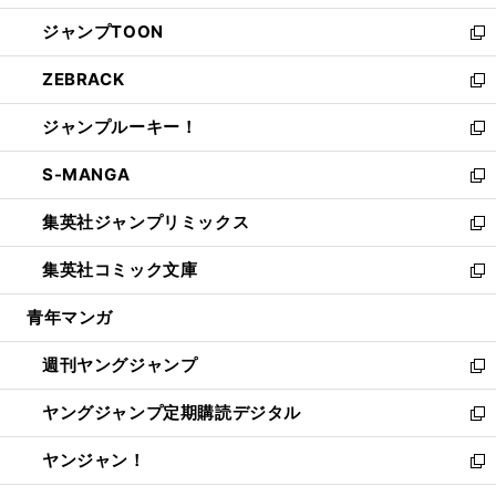
開
ウ
ン
ウ
し
ジャンプTOON
く
で
ド
ィ
い
新
開
ウ
ン
ウ
し
ZEBRACK
く
で
ド
ィ
い
新
開
ウ
ン
ウ
し
ジャンプルーキー！
く
で
ド
ィ
い
新
開
ウ
ン
ウ
し
S-MANGA
く
で
ド
ィ
い
新
開
ウ
ン
ウ
し
集英社ジャンプリミックス
く
で
ド
ィ
い
新
開
ウ
ン
ウ
し
集英社コミック文庫
く
で
ド
ィ
い
新
開
ウ
ン
ウ
し
青年マンガ
く
で
ド
ィ
い
開
ウ
ン
ウ
週刊ヤングジャンプ
く
で
ド
ィ
新
開
ウ
ン
し
ヤングジャンプ定期購読デジタル
く
で
ド
い
新
開
ウ
ウ
し
ヤンジャン！
く
で
ィ
い
新
開
ン
ウ
し