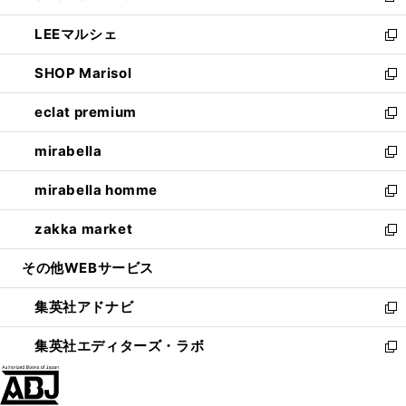
開
ウ
ン
ウ
し
LEEマルシェ
く
で
ド
ィ
い
新
開
ウ
ン
ウ
し
SHOP Marisol
く
で
ド
ィ
い
新
開
ウ
ン
ウ
し
eclat premium
く
で
ド
ィ
い
新
開
ウ
ン
ウ
し
mirabella
く
で
ド
ィ
い
新
開
ウ
ン
ウ
し
mirabella homme
く
で
ド
ィ
い
新
開
ウ
ン
ウ
し
zakka market
く
で
ド
ィ
い
新
開
ウ
ン
ウ
し
その他WEBサービス
く
で
ド
ィ
い
開
ウ
ン
ウ
集英社アドナビ
く
で
ド
ィ
新
開
ウ
ン
し
集英社エディターズ・ラボ
く
で
ド
い
新
開
ウ
ウ
し
く
で
ィ
い
開