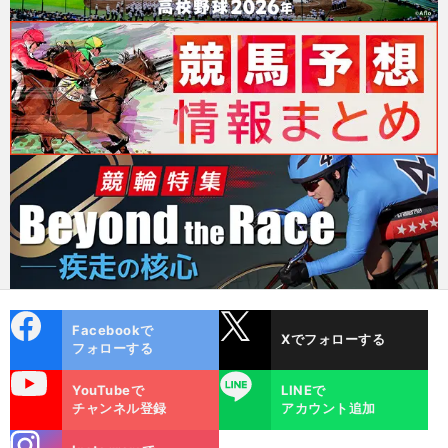
cebo
X
Facebookで
Xでフォローする
ok
フォローする
uTube
LINE
YouTubeで
LINEで
チャンネル登録
アカウント追加
stagra