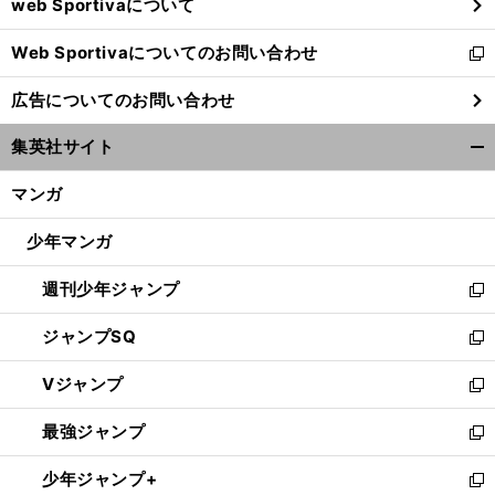
web Sportivaについて
で
開
Web Sportivaについてのお問い合わせ
く
新
し
広告についてのお問い合わせ
い
ウ
集英社サイト
ィ
開
ン
く/
マンガ
ド
閉
ウ
じ
少年マンガ
で
る
開
週刊少年ジャンプ
く
新
し
ジャンプSQ
い
新
ウ
し
Vジャンプ
ィ
い
新
ン
ウ
し
最強ジャンプ
ド
ィ
い
新
ウ
ン
ウ
し
少年ジャンプ+
で
ド
ィ
い
新