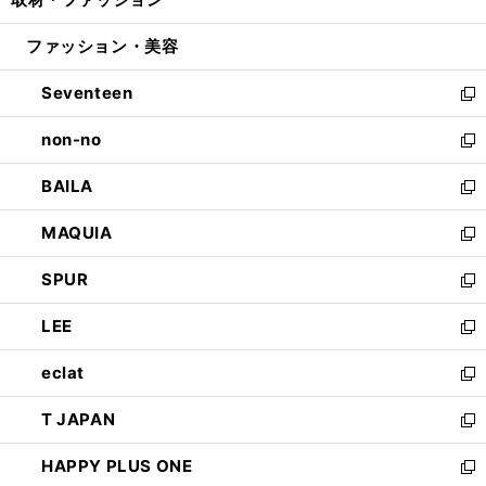
で
ド
ィ
い
開
ウ
ン
ウ
ファッション・美容
く
で
ド
ィ
開
ウ
ン
Seventeen
く
で
ド
新
開
ウ
し
non-no
く
で
い
新
開
ウ
し
BAILA
く
ィ
い
新
ン
ウ
し
MAQUIA
ド
ィ
い
新
ウ
ン
ウ
し
SPUR
で
ド
ィ
い
新
開
ウ
ン
ウ
し
LEE
く
で
ド
ィ
い
新
開
ウ
ン
ウ
し
eclat
く
で
ド
ィ
い
新
開
ウ
ン
ウ
し
T JAPAN
く
で
ド
ィ
い
新
開
ウ
ン
ウ
し
HAPPY PLUS ONE
く
で
ド
ィ
い
新