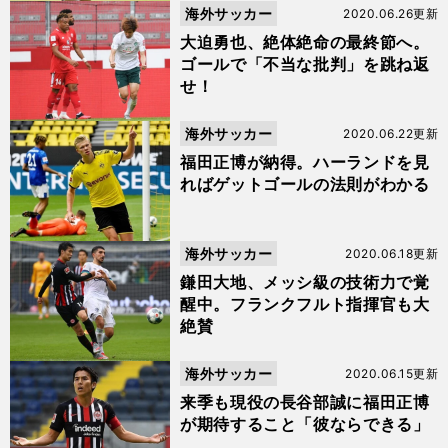
海外サッカー
2020.06.26更新
大迫勇也、絶体絶命の最終節へ。
ゴールで「不当な批判」を跳ね返
せ！
海外サッカー
2020.06.22更新
福田正博が納得。ハーランドを見
ればゲットゴールの法則がわかる
海外サッカー
2020.06.18更新
鎌田大地、メッシ級の技術力で覚
醒中。フランクフルト指揮官も大
絶賛
海外サッカー
2020.06.15更新
来季も現役の長谷部誠に福田正博
が期待すること「彼ならできる」