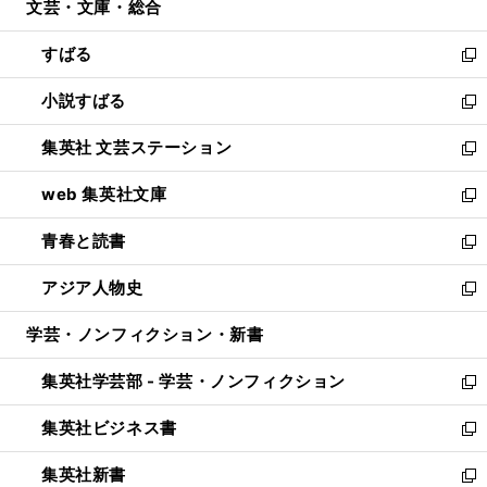
文芸・文庫・総合
く
で
ド
ィ
開
ウ
ン
すばる
く
で
ド
新
開
ウ
し
小説すばる
く
で
い
新
開
ウ
し
集英社 文芸ステーション
く
ィ
い
新
ン
ウ
し
web 集英社文庫
ド
ィ
い
新
ウ
ン
ウ
し
青春と読書
で
ド
ィ
い
新
開
ウ
ン
ウ
し
アジア人物史
く
で
ド
ィ
い
新
開
ウ
ン
ウ
し
学芸・ノンフィクション・新書
く
で
ド
ィ
い
開
ウ
ン
ウ
集英社学芸部 - 学芸・ノンフィクション
く
で
ド
ィ
新
開
ウ
ン
し
集英社ビジネス書
く
で
ド
い
新
開
ウ
ウ
し
集英社新書
く
で
ィ
い
新