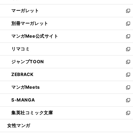
開
ウ
ン
し
マーガレット
く
で
ド
い
新
開
ウ
ウ
し
別冊マーガレット
く
で
ィ
い
新
開
ン
ウ
し
マンガMee公式サイト
く
ド
ィ
い
新
ウ
ン
ウ
し
リマコミ
で
ド
ィ
い
新
開
ウ
ン
ウ
し
ジャンプTOON
く
で
ド
ィ
い
新
開
ウ
ン
ウ
し
ZEBRACK
く
で
ド
ィ
い
新
開
ウ
ン
ウ
し
マンガMeets
く
で
ド
ィ
い
新
開
ウ
ン
ウ
し
S-MANGA
く
で
ド
ィ
い
新
開
ウ
ン
ウ
し
集英社コミック文庫
く
で
ド
ィ
い
新
開
ウ
ン
ウ
し
女性マンガ
く
で
ド
ィ
い
開
ウ
ン
ウ