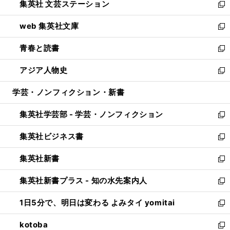
集英社 文芸ステーション
く
ィ
い
新
ン
ウ
し
web 集英社文庫
ド
ィ
い
新
ウ
ン
ウ
し
青春と読書
で
ド
ィ
い
新
開
ウ
ン
ウ
し
アジア人物史
く
で
ド
ィ
い
新
開
ウ
ン
ウ
し
学芸・ノンフィクション・新書
く
で
ド
ィ
い
開
ウ
ン
ウ
集英社学芸部 - 学芸・ノンフィクション
く
で
ド
ィ
新
開
ウ
ン
し
集英社ビジネス書
く
で
ド
い
新
開
ウ
ウ
し
集英社新書
く
で
ィ
い
新
開
ン
ウ
し
集英社新書プラス - 知の水先案内人
く
ド
ィ
い
新
ウ
ン
ウ
し
1日5分で、明日は変わる よみタイ yomitai
で
ド
ィ
い
新
開
ウ
ン
ウ
し
kotoba
く
で
ド
ィ
い
新