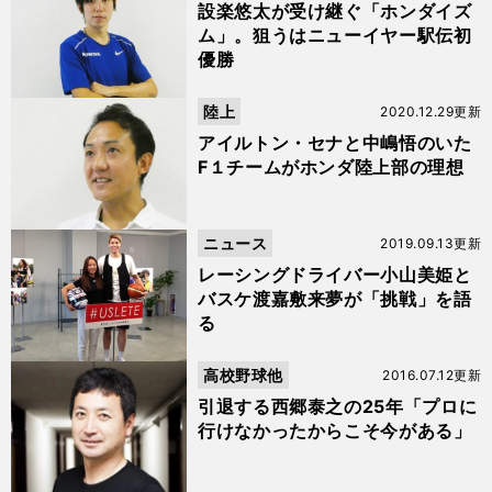
設楽悠太が受け継ぐ「ホンダイズ
ム」。狙うはニューイヤー駅伝初
優勝
陸上
2020.12.29更新
アイルトン・セナと中嶋悟のいた
F１チームがホンダ陸上部の理想
ニュース
2019.09.13更新
レーシングドライバー小山美姫と
バスケ渡嘉敷来夢が「挑戦」を語
る
高校野球他
2016.07.12更新
引退する西郷泰之の25年「プロに
行けなかったからこそ今がある」