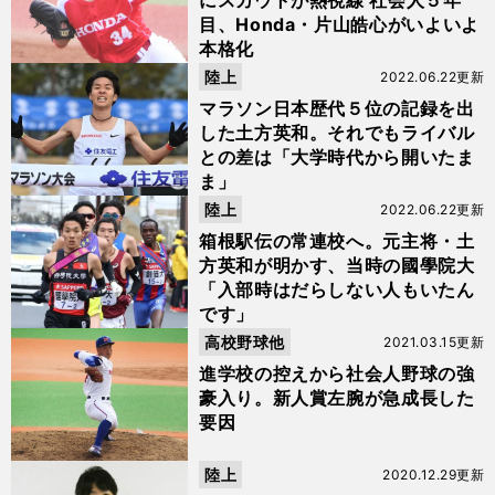
にスカウトが熱視線 社会人５年
目、Honda・片山皓心がいよいよ
本格化
陸上
2022.06.22更新
マラソン日本歴代５位の記録を出
した土方英和。それでもライバル
との差は「大学時代から開いたま
ま」
陸上
2022.06.22更新
箱根駅伝の常連校へ。元主将・土
方英和が明かす、当時の國學院大
「入部時はだらしない人もいたん
です」
高校野球他
2021.03.15更新
進学校の控えから社会人野球の強
豪入り。新人賞左腕が急成長した
要因
陸上
2020.12.29更新