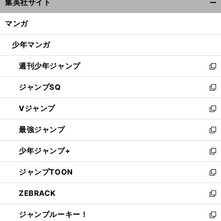
集英社サイト
ィ
開
ン
く/
マンガ
ド
閉
ウ
じ
少年マンガ
で
る
開
週刊少年ジャンプ
く
新
し
ジャンプSQ
い
新
ウ
し
Vジャンプ
ィ
い
新
ン
ウ
し
最強ジャンプ
ド
ィ
い
新
ウ
ン
ウ
し
少年ジャンプ+
で
ド
ィ
い
新
開
ウ
ン
ウ
し
ジャンプTOON
く
で
ド
ィ
い
新
開
ウ
ン
ウ
し
ZEBRACK
く
で
ド
ィ
い
新
開
ウ
ン
ウ
し
ジャンプルーキー！
く
で
ド
ィ
い
新