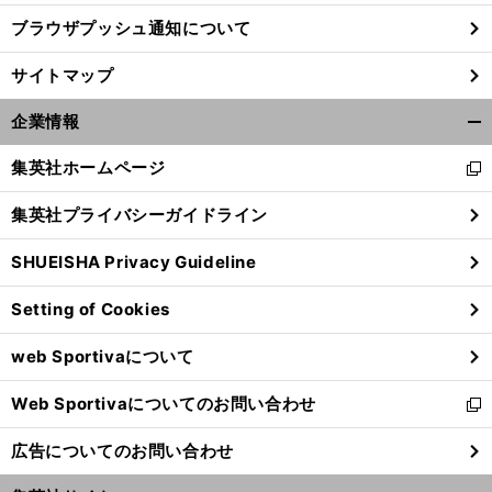
ブラウザプッシュ通知について
サイトマップ
企業情報
開
く/
集英社ホームページ
新
閉
し
じ
集英社プライバシーガイドライン
い
る
ウ
SHUEISHA Privacy Guideline
ィ
ン
Setting of Cookies
ド
ウ
web Sportivaについて
で
開
Web Sportivaについてのお問い合わせ
く
新
し
広告についてのお問い合わせ
い
ウ