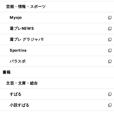
開
ウ
ン
ウ
し
芸能・情報・スポーツ
く
で
ド
ィ
い
開
ウ
ン
ウ
Myojo
く
で
ド
ィ
新
開
ウ
ン
し
週プレNEWS
く
で
ド
い
新
開
ウ
ウ
し
週プレ グラジャパ!
く
で
ィ
い
新
開
ン
ウ
し
Sportiva
く
ド
ィ
い
新
ウ
ン
ウ
し
パラスポ
で
ド
ィ
い
新
開
ウ
ン
ウ
し
書籍
く
で
ド
ィ
い
開
ウ
ン
ウ
文芸・文庫・総合
く
で
ド
ィ
開
ウ
ン
すばる
く
で
ド
新
開
ウ
し
小説すばる
く
で
い
新
開
ウ
し