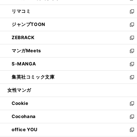
ウ
ン
ウ
し
リマコミ
で
ド
ィ
い
新
開
ウ
ン
ウ
し
ジャンプTOON
く
で
ド
ィ
い
新
開
ウ
ン
ウ
し
ZEBRACK
く
で
ド
ィ
い
新
開
ウ
ン
ウ
し
マンガMeets
く
で
ド
ィ
い
新
開
ウ
ン
ウ
し
S-MANGA
く
で
ド
ィ
い
新
開
ウ
ン
ウ
し
集英社コミック文庫
く
で
ド
ィ
い
新
開
ウ
ン
ウ
し
女性マンガ
く
で
ド
ィ
い
開
ウ
ン
ウ
Cookie
く
で
ド
ィ
新
開
ウ
ン
し
Cocohana
く
で
ド
い
新
開
ウ
ウ
し
office YOU
く
で
ィ
い
新
開
ン