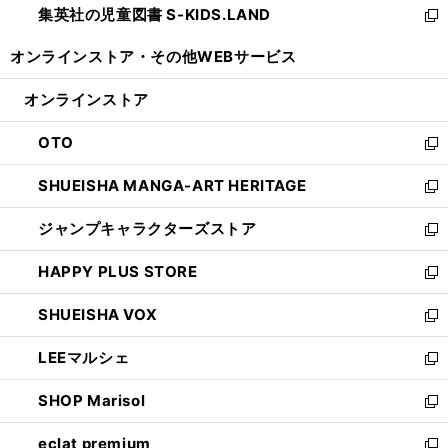
集英社の児童図書 S-KIDS.LAND
く
で
ド
い
新
開
ウ
ウ
し
オンラインストア・
その他WEBサービス
く
で
ィ
い
開
ン
ウ
オンラインストア
く
ド
ィ
ウ
ン
OTO
で
ド
新
開
ウ
し
SHUEISHA MANGA-ART HERITAGE
く
で
い
新
開
ウ
し
ジャンプキャラクターズストア
く
ィ
い
新
ン
ウ
し
HAPPY PLUS STORE
ド
ィ
い
新
ウ
ン
ウ
し
SHUEISHA VOX
で
ド
ィ
い
新
開
ウ
ン
ウ
し
LEEマルシェ
く
で
ド
ィ
い
新
開
ウ
ン
ウ
し
SHOP Marisol
く
で
ド
ィ
い
新
開
ウ
ン
ウ
し
eclat premium
く
で
ド
ィ
い