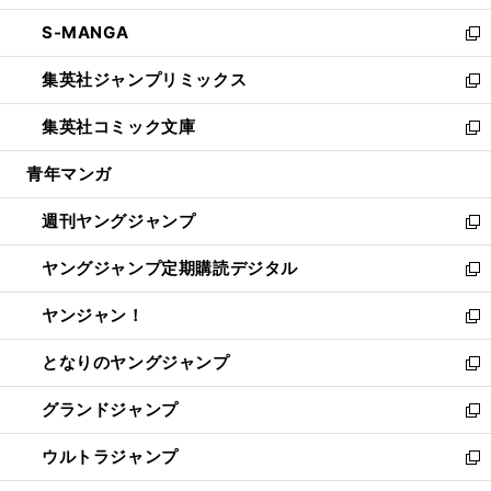
開
ウ
ン
ウ
し
S-MANGA
く
で
ド
ィ
い
新
開
ウ
ン
ウ
し
集英社ジャンプリミックス
く
で
ド
ィ
い
新
開
ウ
ン
ウ
し
集英社コミック文庫
く
で
ド
ィ
い
新
開
ウ
ン
ウ
し
青年マンガ
く
で
ド
ィ
い
開
ウ
ン
ウ
週刊ヤングジャンプ
く
で
ド
ィ
新
開
ウ
ン
し
ヤングジャンプ定期購読デジタル
く
で
ド
い
新
開
ウ
ウ
し
ヤンジャン！
く
で
ィ
い
新
開
ン
ウ
し
となりのヤングジャンプ
く
ド
ィ
い
新
ウ
ン
ウ
し
グランドジャンプ
で
ド
ィ
い
新
開
ウ
ン
ウ
し
ウルトラジャンプ
く
で
ド
ィ
い
新
開
ウ
ン
ウ
し