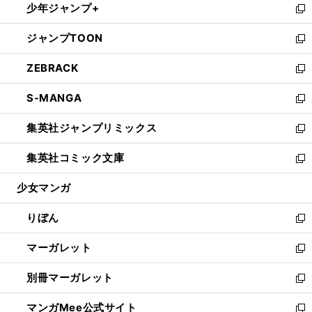
少年ジャンプ+
く
で
ド
ィ
い
新
開
ウ
ン
ウ
し
ジャンプTOON
く
で
ド
ィ
い
新
開
ウ
ン
ウ
し
ZEBRACK
く
で
ド
ィ
い
新
開
ウ
ン
ウ
し
S-MANGA
く
で
ド
ィ
い
新
開
ウ
ン
ウ
し
集英社ジャンプリミックス
く
で
ド
ィ
い
新
開
ウ
ン
ウ
し
集英社コミック文庫
く
で
ド
ィ
い
新
開
ウ
ン
ウ
し
少女マンガ
く
で
ド
ィ
い
開
ウ
ン
ウ
りぼん
く
で
ド
ィ
新
開
ウ
ン
し
マーガレット
く
で
ド
い
新
開
ウ
ウ
し
別冊マーガレット
く
で
ィ
い
新
開
ン
ウ
し
マンガMee公式サイト
く
ド
ィ
い
新