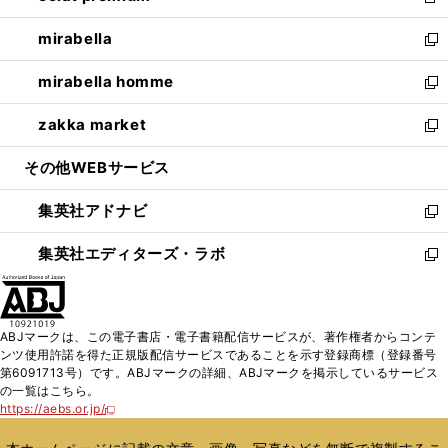
新
開
ウ
ン
ウ
し
mirabella
く
で
ド
ィ
い
新
開
ウ
ン
ウ
し
mirabella homme
く
で
ド
ィ
い
新
開
ウ
ン
ウ
し
zakka market
く
で
ド
ィ
い
新
開
ウ
ン
ウ
し
その他WEBサービス
く
で
ド
ィ
い
開
ウ
ン
ウ
集英社アドナビ
く
で
ド
ィ
新
開
ウ
ン
し
集英社エディターズ・ラボ
く
で
ド
い
新
開
ウ
ウ
し
く
で
ィ
い
開
ン
ウ
ABJマークは、この電子書店・電子書籍配信サービスが、著作権者からコンテ
く
ド
ィ
ンツ使用許諾を得た正規版配信サービスであることを示す登録商標（登録番号
ウ
ン
第6091713号）です。ABJマークの詳細、ABJマークを掲示しているサービス
で
ド
の一覧はこちら。
開
ウ
https://aebs.or.jp/
新
く
で
し
い
開