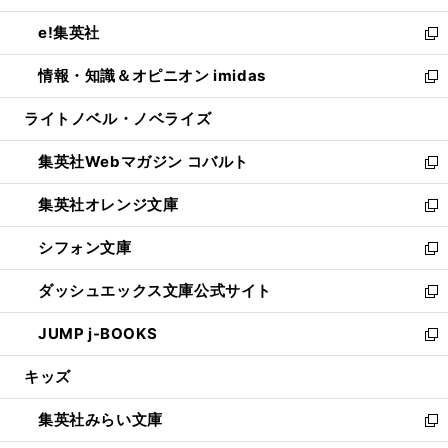
開
ウ
ン
ウ
し
e!集英社
く
で
ド
ィ
い
新
開
ウ
ン
ウ
し
情報・知識＆オピニオン imidas
く
で
ド
ィ
い
新
開
ウ
ン
ウ
し
ライトノベル・ノベライズ
く
で
ド
ィ
い
開
ウ
ン
ウ
集英社Webマガジン コバルト
く
で
ド
ィ
新
開
ウ
ン
し
集英社オレンジ文庫
く
で
ド
い
新
開
ウ
ウ
し
シフォン文庫
く
で
ィ
い
新
開
ン
ウ
し
ダッシュエックス文庫公式サイト
く
ド
ィ
い
新
ウ
ン
ウ
し
JUMP j-BOOKS
で
ド
ィ
い
新
開
ウ
ン
ウ
し
キッズ
く
で
ド
ィ
い
開
ウ
ン
ウ
集英社みらい文庫
く
で
ド
ィ
新
開
ウ
ン
し