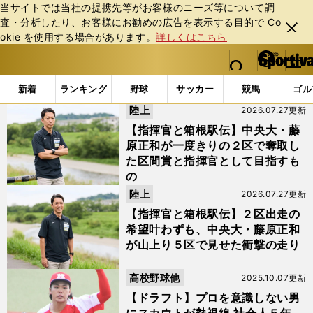
当サイトでは当社の提携先等がお客様のニーズ等について調
査・分析したり、お客様にお勧めの広告を表⽰する⽬的で Co
閉じ
okie を使⽤する場合があります。
詳しくはこちら
る
マイペ
web Sportiva (webスポルティーバ)
検索
メニュ
we
ー
「#Honda」の最新ニュース・ 情報
b
ジ
新着
ランキング
野球
サッカー
競馬
ゴル
ス
陸上
2026.07.27更新
ポ
ル
【指揮官と箱根駅伝】中央大・藤
テ
原正和が一度きりの２区で奪取し
ィ
た区間賞と指揮官として目指すも
ー
の
バ
陸上
2026.07.27更新
【指揮官と箱根駅伝】２区出走の
希望叶わずも、中央大・藤原正和
が山上り５区で見せた衝撃の走り
高校野球他
2025.10.07更新
【ドラフト】プロを意識しない男