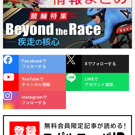
cebo
X
Facebookで
Xでフォローする
ok
フォローする
uTube
LINE
YouTubeで
LINEで
チャンネル登録
アカウント追加
stagra
Instagramで
m
フォローする