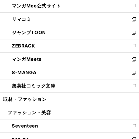
ウ
し
マンガMee公式サイト
く
ド
ィ
い
新
ウ
ン
ウ
し
リマコミ
で
ド
ィ
い
新
開
ウ
ン
ウ
し
ジャンプTOON
く
で
ド
ィ
い
新
開
ウ
ン
ウ
し
ZEBRACK
く
で
ド
ィ
い
新
開
ウ
ン
ウ
し
マンガMeets
く
で
ド
ィ
い
新
開
ウ
ン
ウ
し
S-MANGA
く
で
ド
ィ
い
新
開
ウ
ン
ウ
し
集英社コミック文庫
く
で
ド
ィ
い
新
開
ウ
ン
ウ
し
取材・ファッション
く
で
ド
ィ
い
開
ウ
ン
ウ
ファッション・美容
く
で
ド
ィ
開
ウ
ン
Seventeen
く
で
ド
新
開
ウ
し