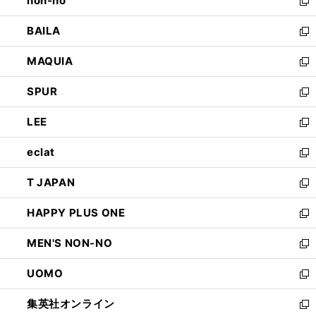
non-no
く
で
い
新
開
ウ
し
BAILA
く
ィ
い
新
ン
ウ
し
MAQUIA
ド
ィ
い
新
ウ
ン
ウ
し
SPUR
で
ド
ィ
い
新
開
ウ
ン
ウ
し
LEE
く
で
ド
ィ
い
新
開
ウ
ン
ウ
し
eclat
く
で
ド
ィ
い
新
開
ウ
ン
ウ
し
T JAPAN
く
で
ド
ィ
い
新
開
ウ
ン
ウ
し
HAPPY PLUS ONE
く
で
ド
ィ
い
新
開
ウ
ン
ウ
し
MEN'S NON-NO
く
で
ド
ィ
い
新
開
ウ
ン
ウ
し
UOMO
く
で
ド
ィ
い
新
開
ウ
ン
ウ
し
集英社オンライン
く
で
ド
ィ
い
新