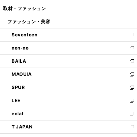
開
ウ
ン
ウ
し
取材・ファッション
く
で
ド
ィ
い
開
ウ
ン
ウ
ファッション・美容
く
で
ド
ィ
開
ウ
ン
Seventeen
く
で
ド
新
開
ウ
し
non-no
く
で
い
新
開
ウ
し
BAILA
く
ィ
い
新
ン
ウ
し
MAQUIA
ド
ィ
い
新
ウ
ン
ウ
し
SPUR
で
ド
ィ
い
新
開
ウ
ン
ウ
し
LEE
く
で
ド
ィ
い
新
開
ウ
ン
ウ
し
eclat
く
で
ド
ィ
い
新
開
ウ
ン
ウ
し
T JAPAN
く
で
ド
ィ
い
新
開
ウ
ン
ウ
し