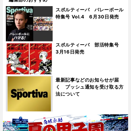
スポルティーバ バレーボール
特集号 Vol.4 6月30日発売
スポルティーバ 部活特集号
3月16日発売
最新記事などのお知らせが届
く プッシュ通知を受け取る方
法について