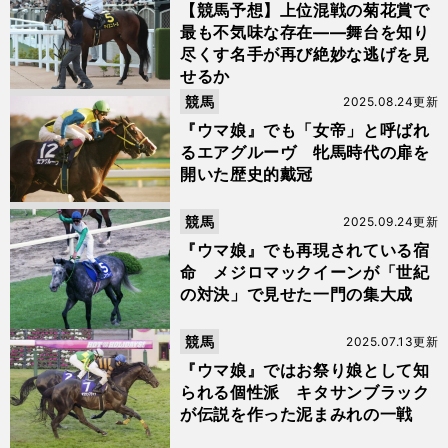
【競馬予想】上位混戦の菊花賞で
最も不気味な存在――舞台を知り
尽くす名手が再び絶妙な逃げを見
せるか
競馬
2025.08.24更新
『ウマ娘』でも「女帝」と呼ばれ
るエアグルーヴ 牝馬時代の扉を
開いた歴史的戴冠
競馬
2025.09.24更新
『ウマ娘』でも再現されている宿
命 メジロマックイーンが「世紀
の対決」で見せた一門の集大成
競馬
2025.07.13更新
『ウマ娘』ではお祭り娘として知
られる個性派 キタサンブラック
が伝説を作った泥まみれの一戦