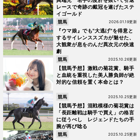
異端児 名手の度肝を抜いて引退
レースで奇跡の戴冠を遂げたステ
イゴールド
競馬
2026.01.19更新
『ウマ娘』でも"大逃げ"を得意と
するサイレンススズカが魅せた、
大観衆が息をのんだ異次元の快速
劇
競馬
2025.10.26更新
【競馬予想】激戦の菊花賞、騎手
と血統を重視した美人勝負師が絶
対的な信頼を置く本命とは？
競馬
2025.10.25更新
【競馬予想】混戦模様の菊花賞は
「長距離戦は騎手で買え」の格言
に従うべし レジェンドたちの手
腕が再び唸る
競馬
2025.10.25更新