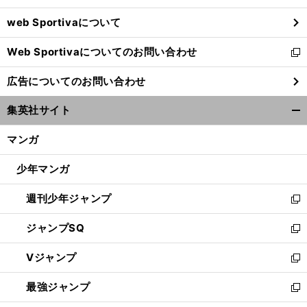
ウ
web Sportivaについて
で
開
Web Sportivaについてのお問い合わせ
く
新
し
広告についてのお問い合わせ
い
ウ
集英社サイト
ィ
開
ン
く/
マンガ
ド
閉
ウ
じ
少年マンガ
で
る
開
週刊少年ジャンプ
く
新
し
ジャンプSQ
い
新
ウ
し
Vジャンプ
ィ
い
新
ン
ウ
し
最強ジャンプ
ド
ィ
い
新
ウ
ン
ウ
し