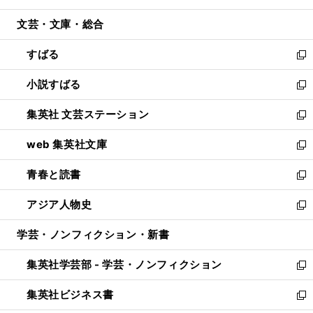
開
ウ
ン
ウ
文芸・文庫・総合
く
で
ド
ィ
開
ウ
ン
すばる
く
で
ド
新
開
ウ
し
小説すばる
く
で
い
新
開
ウ
し
集英社 文芸ステーション
く
ィ
い
新
ン
ウ
し
web 集英社文庫
ド
ィ
い
新
ウ
ン
ウ
し
青春と読書
で
ド
ィ
い
新
開
ウ
ン
ウ
し
アジア人物史
く
で
ド
ィ
い
新
開
ウ
ン
ウ
し
学芸・ノンフィクション・新書
く
で
ド
ィ
い
開
ウ
ン
ウ
集英社学芸部 - 学芸・ノンフィクション
く
で
ド
ィ
新
開
ウ
ン
し
集英社ビジネス書
く
で
ド
い
新
開
ウ
ウ
し