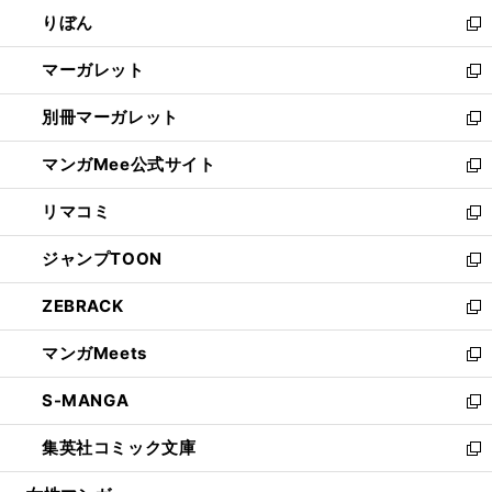
ウ
ン
ウ
りぼん
く
で
ド
ィ
新
開
ウ
ン
し
マーガレット
く
で
ド
い
新
開
ウ
ウ
し
別冊マーガレット
く
で
ィ
い
新
開
ン
ウ
し
マンガMee公式サイト
く
ド
ィ
い
新
ウ
ン
ウ
し
リマコミ
で
ド
ィ
い
新
開
ウ
ン
ウ
し
ジャンプTOON
く
で
ド
ィ
い
新
開
ウ
ン
ウ
し
ZEBRACK
く
で
ド
ィ
い
新
開
ウ
ン
ウ
し
マンガMeets
く
で
ド
ィ
い
新
開
ウ
ン
ウ
し
S-MANGA
く
で
ド
ィ
い
新
開
ウ
ン
ウ
し
集英社コミック文庫
く
で
ド
ィ
い
新
開
ウ
ン
ウ
し