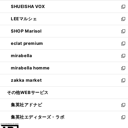
ウ
ン
ウ
し
SHUEISHA VOX
で
ド
ィ
い
新
開
ウ
ン
ウ
し
LEEマルシェ
く
で
ド
ィ
い
新
開
ウ
ン
ウ
し
SHOP Marisol
く
で
ド
ィ
い
新
開
ウ
ン
ウ
し
eclat premium
く
で
ド
ィ
い
新
開
ウ
ン
ウ
し
mirabella
く
で
ド
ィ
い
新
開
ウ
ン
ウ
し
mirabella homme
く
で
ド
ィ
い
新
開
ウ
ン
ウ
し
zakka market
く
で
ド
ィ
い
新
開
ウ
ン
ウ
し
その他WEBサービス
く
で
ド
ィ
い
開
ウ
ン
ウ
集英社アドナビ
く
で
ド
ィ
新
開
ウ
ン
し
集英社エディターズ・ラボ
く
で
ド
い
新
開
ウ
ウ
し