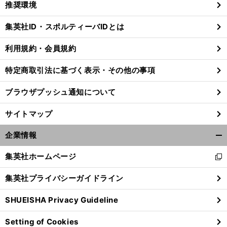
推奨環境
閉
じ
集英社ID・スポルティーバIDとは
る
利用規約・会員規約
特定商取引法に基づく表示・その他の事項
ブラウザプッシュ通知について
サイトマップ
企業情報
開
く/
集英社ホームページ
新
閉
し
じ
集英社プライバシーガイドライン
い
る
ウ
SHUEISHA Privacy Guideline
ィ
ン
Setting of Cookies
ド