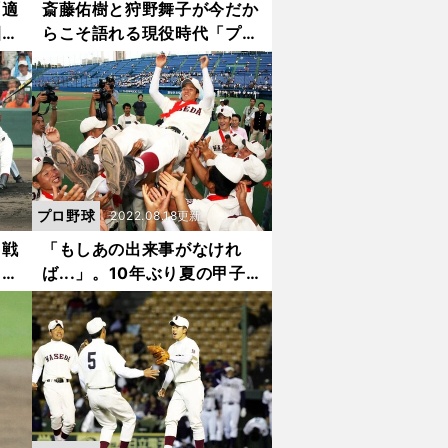
「適
斎藤佑樹と狩野舞子が今だか
園初
らこそ語れる現役時代「プレ
大苫
ー以外の部分で注目されるの
は辛かった」「実力ないのに
容姿だけだよねって」
プロ野球
2022.08.18更新
回戦
「もしあの出来事がなけれ
との
ば...」。10年ぶり夏の甲子
信し
園を決めた早実・斎藤佑樹が
てき
感謝する泥だらけの指揮官か
らのメッセージ