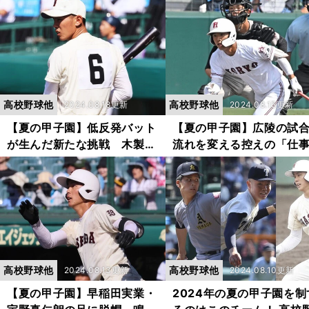
ブランド『YK BROTHER
野球への恩返しを語り合
S』の現在地
で
高校野球他
高校野球他
2024.08.18更新
2024.08.15更新
【夏の甲子園】低反発バット
【夏の甲子園】広陵の試
が生んだ新たな挑戦 木製バ
流れを変える控えの「仕
ットを使う早実・宇野真仁朗
人」たち 背番号10のサ
に見る高校球児の打撃改革
ポー、代打や足のスペシ
ストも
高校野球他
高校野球他
2024.08.13更新
2024.08.10更新
【夏の甲子園】早稲田実業・
2024年の夏の甲子園を制