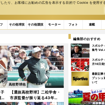
たり、お客様にお勧めの広告を表⽰する⽬的で Cookie を使⽤す
フ
その他球技
その他競技
モーター
フォト
連載
編集部のおすすめ
スポルテ
集号 Vol
スポルテ
月16日発
最新記事
プッシュ
いて
高校野球他
2025.03.23更新
甲子
【選抜高校野球】二松学舎・
道
市原監督が振り返る43年
弟が
前、PL学園との決勝戦 「あ