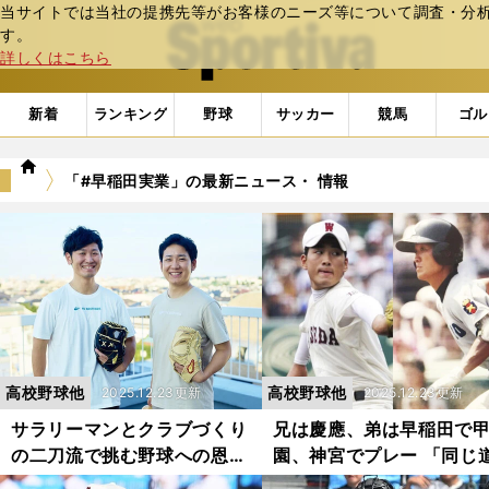
当サイトでは当社の提携先等がお客様のニーズ等について調査・分析し
web Sportiva (webスポルティーバ)
す。
詳しくはこちら
新着
ランキング
野球
サッカー
競馬
ゴル
we
「#早稲田実業」の最新ニュース・ 情報
b
ス
ポ
ル
テ
ィ
ー
バ
高校野球他
高校野球他
2025.12.23更新
2025.12.23更新
サラリーマンとクラブづくり
兄は慶應、弟は早稲田で
の二刀流で挑む野球への恩返
園、神宮でプレー 「同じ
し 鈴木兄弟が生んだグラブ
を歩まなかった」鈴木兄