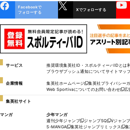
ebo
X
YouTube
Facebookで
Xでフォローする
ok
フォローする
サービス
推奨環境
集英社ID・スポルティーバIDとは
ブラウザプッシュ通知について
サイトマッ
企業情報
集英社ホームページ
集英社プライバシー
新
Web Sportivaについてのお問い合わせ
広
し
新
い
し
集英社サイト
ウ
い
ィ
ウ
マンガ
少年マンガ
ン
ィ
週刊少年ジャンプ
ジャンプSQ
Vジャン
ド
ン
新
新
S-MANGA
集英社ジャンプリミックス
集
ウ
ド
新
し
し
新