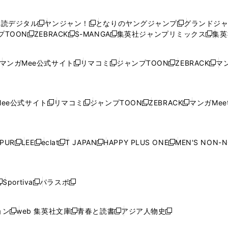
い
い
し
い
い
い
ウ
ウ
い
ウ
ウ
ウ
購読デジタル
ヤンジャン！
となりのヤングジャンプ
グランドジ
新
新
新
ィ
ィ
ウ
ィ
ィ
ィ
プTOON
ZEBRACK
S-MANGA
集英社ジャンプリミックス
集英
新
し
新
し
新
し
新
ン
ン
ィ
ン
ン
ン
し
い
し
い
し
い
し
ド
ド
ン
ド
ド
ド
い
ウ
い
ウ
い
ウ
い
ウ
ウ
ド
ウ
ウ
ウ
マンガMee公式サイト
リマコミ
ジャンプTOON
ZEBRACK
マン
新
新
新
新
ウ
ィ
ウ
ィ
ウ
ィ
ウ
で
で
ウ
で
で
で
し
し
し
し
し
ィ
ン
ィ
ン
ィ
ン
ィ
開
開
で
開
開
開
い
い
い
い
い
ン
ド
ン
ド
ン
ド
ン
く
く
開
く
く
く
ウ
ウ
ウ
ウ
ウ
ド
ウ
ド
ウ
ド
ウ
ド
ee公式サイト
リマコミ
ジャンプTOON
ZEBRACK
マンガMeet
く
新
新
新
新
ィ
ィ
ィ
ィ
ィ
ウ
で
ウ
で
ウ
で
ウ
し
し
し
し
ン
ン
ン
ン
ン
で
開
で
開
で
開
で
い
い
い
い
ド
ド
ド
ド
ド
開
く
開
く
開
く
開
ウ
ウ
ウ
ウ
ウ
ウ
ウ
ウ
ウ
PUR
LEE
eclat
T JAPAN
HAPPY PLUS ONE
MEN'S NON-
く
く
く
く
新
新
新
新
新
ィ
ィ
ィ
ィ
で
で
で
で
で
し
し
し
し
し
ン
ン
ン
ン
開
開
開
開
開
い
い
い
い
い
ド
ド
ド
ド
く
く
く
く
く
ウ
ウ
ウ
ウ
ウ
ウ
ウ
ウ
ウ
Sportiva
パラスポ
新
新
ィ
ィ
ィ
ィ
ィ
で
で
で
で
し
し
し
ン
ン
ン
ン
ン
開
開
開
開
い
い
い
ド
ド
ド
ド
ド
ョン
web 集英社文庫
青春と読書
アジア人物史
く
く
く
く
新
新
新
新
ウ
ウ
ウ
ウ
ウ
ウ
ウ
ウ
し
し
し
し
ィ
ィ
ィ