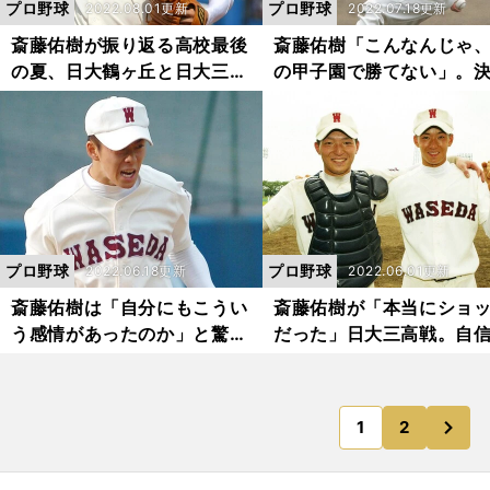
プロ野球
プロ野球
2022.08.01更新
2022.07.18更新
斎藤佑樹が振り返る高校最後
斎藤佑樹「こんなんじゃ
の夏、日大鶴ヶ丘と日大三と
の甲子園で勝てない」。
の死闘。今でも忘れない決勝
の覚悟で投球フォーム改
前日の父とのキャッチボール
踏みきった
プロ野球
プロ野球
2022.06.18更新
2022.06.01更新
斎藤佑樹は「自分にもこうい
斎藤佑樹が「本当にショ
う感情があったのか」と驚く
だった」日大三高戦。自
ほどの執念で甲子園出場を決
投球が痛打、力不足だと
めた
ざるを得なかった
次
1
2
のページへ