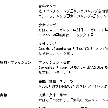
で
ウ
し
い
い
し
青年マンガ
開
で
い
ウ
ウ
い
週刊ヤングジャンプ
ヤングジャンプ定期
新
く
開
ウ
ィ
ィ
ウ
ウルトラジャンプ
少年ジャンプ+
ジャン
新
し
新
く
ィ
ン
ン
ィ
し
い
し
ン
ド
ド
ン
少女マンガ
い
ウ
い
ド
ウ
ウ
ド
りぼん
マーガレット
別冊マーガレット
新
新
新
ウ
ィ
ウ
ウ
で
で
ウ
S-MANGA
集英社コミック文庫
し
新
し
新
ィ
ン
ィ
で
開
開
で
い
し
い
し
ン
ド
ン
女性マンガ
開
く
く
開
ウ
い
ウ
い
ド
ウ
ド
Cookie
Cocohana
office YOU
マンガM
く
く
新
新
新
ィ
ウ
ィ
ウ
ウ
で
ウ
集英社コミック文庫
し
新
し
し
ン
ィ
ン
ィ
で
開
で
い
し
い
い
ド
ン
ド
ン
取材・ファッション
ファッション・美容
開
く
開
ウ
い
ウ
ウ
ウ
ド
ウ
ド
Seventeen
non-no
BAILA
MAQUIA
S
く
く
新
新
新
新
ィ
ウ
ィ
ィ
で
ウ
で
ウ
集英社オンライン
し
新
し
し
し
ン
ィ
ン
ン
開
で
開
で
い
し
い
い
い
ド
ン
ド
ド
芸能・情報・スポーツ
く
開
く
開
ウ
い
ウ
ウ
ウ
ウ
ド
ウ
ウ
Myojo
週プレNEWS
週プレ グラジャパ!
く
く
新
新
新
ィ
ウ
ィ
ィ
ィ
で
ウ
で
で
し
し
ン
ィ
ン
ン
ン
書籍
文芸・文庫・総合
開
で
開
開
い
い
ド
ン
ド
ド
ド
すばる
小説すばる
集英社 文芸ステーシ
く
開
く
く
新
新
ウ
ウ
ウ
ド
ウ
ウ
ウ
く
し
し
ィ
ィ