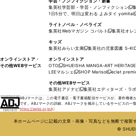
学芸・ノンフィクション・新書
で
ウ
で
で
で
い
い
ン
ン
集英社学芸部 - 学芸・ノンフィクション
開
で
開
開
開
新
ウ
ウ
ド
ド
1日5分で、明日は変わる よみタイ yomitai
く
開
く
く
く
し
新
ィ
ィ
ウ
ウ
く
い
ン
ン
ライトノベル・ノベライズ
で
で
ウ
ド
ド
集英社Webマガジン コバルト
集英社オレ
開
開
新
ィ
ウ
ウ
く
く
し
ン
キッズ
で
で
い
ド
集英社みらい文庫
集英社の児童図書 S-KID
開
開
新
ウ
ウ
く
く
し
ィ
オンラインストア・
オンラインストア
で
い
ン
その他WEBサービス
OTO
SHUEISHA MANGA-ART HERITAGE
開
新
ウ
ド
LEEマルシェ
SHOP Marisol
eclat prem
く
し
新
新
ィ
ウ
い
し
し
ン
その他WEBサービス
で
ウ
い
い
ド
集英社アドナビ
集英社エディターズ・ラ
開
新
ィ
ウ
ウ
ウ
く
し
ABJマークは、この電子書店・電子書籍配信サービスが、著作権者か
ン
ィ
ィ
で
い
です。ABJマークの詳細、ABJマークを掲示しているサービスの一
ド
ン
ン
開
https://aebs.or.jp/
ウ
新
ウ
ド
ド
く
し
ィ
で
ウ
ウ
い
本ホームページに記載の文章・画像・写真などを無断で複製す
ン
開
で
で
ウ
ド
© SHUEIS
ィ
く
開
開
ン
ウ