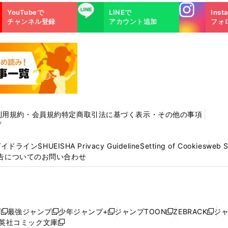
Instagra
LINE
YouTubeで
LINEで
Inst
m
チャンネル登録
アカウント追加
フォ
利用規約・会員規約
特定商取引法に基づく表示・その他の事項
プ
ガイドライン
SHUEISHA Privacy Guideline
Setting of Cookies
web 
告についてのお問い合わせ
プ
最強ジャンプ
少年ジャンプ+
ジャンプTOON
ZEBRACK
ジ
新
新
新
新
新
英社コミック文庫
し
新
し
し
し
し