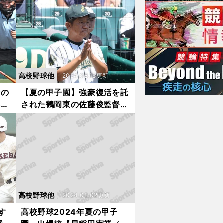
うま
の時の悔しさが今も残ってい
る」
高校野球他
2024.08.15更新
合の
【夏の甲子園】強豪復活を託
事
された鶴岡東の佐藤俊監督
ウス
負け続けるなかで得られた
ャリ
「気づき」
高校野球他
2024.08.02更新
す
高校野球2024年夏の甲子