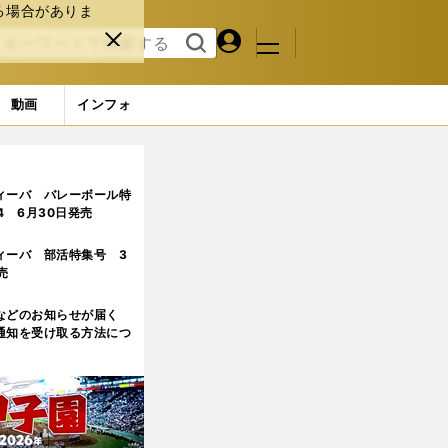
る場合がありま
マイペ
閉じ
検索
メニュ
ー
る
す
ジ
る
動画
インフォ
ィーバ バレーボール特
.4 6月30日発売
ィーバ 部活特集号 3
売
などのお知らせが届く
通知を受け取る方法につ