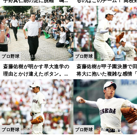
宇野真仁朗の足に脱帽 鳴門
るのはこのチーム！ 高校
渦潮「相手のスキを突く四国
球を知り尽くす記者５人
の野球を相手にやられてしま
勝校を予想
った」
プロ野球
プロ野球
2022.12.01更新
2022.11.18更新
斎藤佑樹が明かす早大進学の
斎藤佑樹が甲子園決勝で
理由とかけ違えたボタン。
将大に抱いた複雑な感情
「もし高校生に逆指名制度が
げるボールは敵わないけ
あったなら...」
エースとしては負けてい
い」
プロ野球
プロ野球
2022.10.18更新
2022.10.01更新