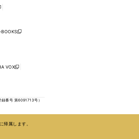
で
で
開
開
く
く
し
い
ウ
j-BOOKS
新
ィ
し
ン
い
ド
ウ
ウ
ィ
で
ン
HA VOX
開
新
ド
く
し
ウ
い
で
ウ
開
ィ
く
号 第6091713号）
ン
ド
ウ
で
に帰属します。
開
く