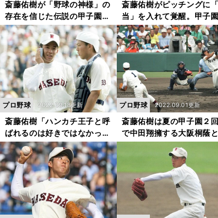
斎藤佑樹が「野球の神様」の
斎藤佑樹がピッチングに
存在を信じた伝説の甲子園決
当」を入れて覚醒。甲子
勝。駒苫の４番を迷わせた死
完封でいよいよ運命の駒
球とフルカウントからのフォ
小牧戦へ
ーク
プロ野球
プロ野球
2022.09.18更新
2022.09.01更新
斎藤佑樹「ハンカチ王子と呼
斎藤佑樹は夏の甲子園２
ばれるのは好きではなかっ
で中田翔擁する大阪桐蔭
た。野球の実力じゃないとこ
対戦が決まった瞬間、確
ろにフォーカスされた」
た。「一気に優勝が見え
た」