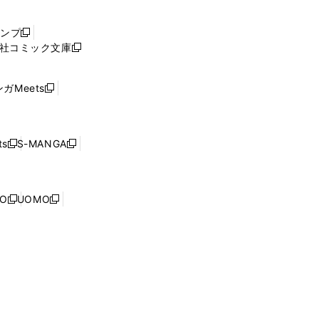
い
ウ
ャンプ
新
ィ
社コミック文庫
し
新
ン
い
し
ド
ウ
い
ウ
ガMeets
新
ィ
ウ
で
し
ン
ィ
開
い
ド
ン
く
ウ
ウ
ド
s
S-MANGA
新
新
ィ
で
ウ
し
し
ン
開
で
い
い
ド
く
開
ウ
ウ
ウ
NO
UOMO
く
新
新
ィ
ィ
で
し
し
ン
ン
開
い
い
ド
ド
く
ウ
ウ
ウ
ウ
ィ
ィ
で
で
ン
ン
開
開
ド
ド
く
く
ウ
ウ