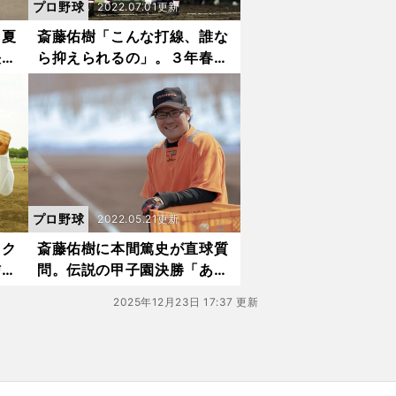
プロ野球
2022.07.01更新
、夏
斎藤佑樹「こんな打線、誰な
決死
ら抑えられるの」。３年春の
造に
甲子園、横浜高校戦の大敗か
ら得たもの
プロ野球
2022.05.21更新
ック
斎藤佑樹に本間篤史が直球質
信の
問。伝説の甲子園決勝「あの
認め
場面、なんでフォークだった
2025年12月23日 17:37 更新
の？ いまだに信じられな
い」