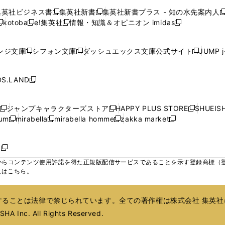
で
で
で
で
で
い
い
い
い
ン
ン
ン
集英社ビジネス書
集英社新書
集英社新書プラス - 知の水先案内人
開
開
開
開
開
新
新
新
ウ
ウ
ウ
ウ
ド
ド
ド
kotoba
e!集英社
情報・知識＆オピニオン imidas
く
く
く
く
く
新
し
新
し
新
ィ
ィ
ィ
ィ
ウ
ウ
ウ
し
し
い
し
い
し
ン
ン
ン
ン
で
で
で
い
い
ウ
い
ウ
い
ド
ド
ド
ド
ンジ文庫
シフォン文庫
ダッシュエックス文庫公式サイト
JUMP 
開
開
開
新
新
新
ウ
ウ
ィ
ウ
ィ
ウ
ウ
ウ
ウ
ウ
く
く
く
し
し
し
ィ
ィ
ン
ィ
ン
ィ
で
で
で
で
い
い
い
ン
ン
ド
ン
ド
ン
S.LAND
開
開
開
開
新
ウ
ウ
ウ
ド
ド
ウ
ド
ウ
ド
く
く
く
く
し
ィ
ィ
ィ
ウ
ウ
で
ウ
で
ウ
い
ン
ン
ン
ジャンプキャラクターズストア
HAPPY PLUS STORE
SHUEIS
で
で
開
で
開
で
新
新
新
ウ
ド
ド
ド
ium
mirabella
mirabella homme
zakka market
開
開
く
開
く
開
し
新
新
新
し
新
し
ィ
ウ
ウ
ウ
く
く
く
く
い
し
し
い
し
し
い
ン
で
で
で
ウ
い
い
ウ
い
い
ウ
ド
ボ
開
開
開
新
ィ
ウ
ウ
ィ
ウ
ウ
ィ
ウ
く
く
く
し
らコンテンツ使用許諾を得た正規版配信サービスであることを示す登録商標（登録番
ン
ィ
ィ
ン
ィ
ィ
ン
で
い
覧はこちら。
ド
ン
ン
ド
ン
ン
ド
開
ウ
ウ
ド
ド
ウ
ド
ド
ウ
く
ィ
で
ウ
ウ
で
ウ
ウ
で
ることは法律で禁じられています。全ての著作権は株式会社 集英社
ン
開
で
で
開
で
で
開
ド
HA Inc. All Rights Reserved.
く
開
開
く
開
開
く
ウ