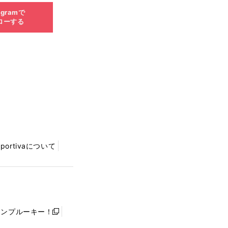
agramで
ローする
Sportivaについて
ャンプルーキー！
新
し