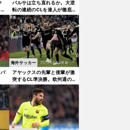
ク
バルサは立ち直れるか。大逆
った
転の連続のCLを達人が徹底
的に語り合う
海外サッカー
2019.04.30更新
はバ
アヤックスの先輩と後輩が激
突するCL準決勝。欧州通の
３人が展望した