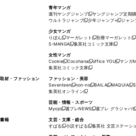
で
ウ
し
い
い
し
青年マンガ
開
で
い
ウ
ウ
い
週刊ヤングジャンプ
ヤングジャンプ定期
新
く
開
ウ
ィ
ィ
ウ
ウルトラジャンプ
少年ジャンプ+
ジャン
新
し
新
く
ィ
ン
ン
ィ
し
い
し
ン
ド
ド
ン
少女マンガ
い
ウ
い
ド
ウ
ウ
ド
りぼん
マーガレット
別冊マーガレット
新
新
新
ウ
ィ
ウ
ウ
で
で
ウ
S-MANGA
集英社コミック文庫
し
新
し
新
ィ
ン
ィ
で
開
開
で
い
し
い
し
ン
ド
ン
女性マンガ
開
く
く
開
ウ
い
ウ
い
ド
ウ
ド
Cookie
Cocohana
office YOU
マンガM
く
く
新
新
新
ィ
ウ
ィ
ウ
ウ
で
ウ
集英社コミック文庫
し
新
し
し
ン
ィ
ン
ィ
で
開
で
い
し
い
い
ド
ン
ド
ン
取材・ファッション
ファッション・美容
開
く
開
ウ
い
ウ
ウ
ウ
ド
ウ
ド
Seventeen
non-no
BAILA
MAQUIA
S
く
く
新
新
新
新
ィ
ウ
ィ
ィ
で
ウ
で
ウ
集英社オンライン
し
新
し
し
し
ン
ィ
ン
ン
開
で
開
で
い
し
い
い
い
ド
ン
ド
ド
芸能・情報・スポーツ
く
開
く
開
ウ
い
ウ
ウ
ウ
ウ
ド
ウ
ウ
Myojo
週プレNEWS
週プレ グラジャパ!
く
く
新
新
新
ィ
ウ
ィ
ィ
ィ
で
ウ
で
で
し
し
ン
ィ
ン
ン
ン
書籍
文芸・文庫・総合
開
で
開
開
い
い
ド
ン
ド
ド
ド
すばる
小説すばる
集英社 文芸ステーシ
く
開
く
く
新
新
ウ
ウ
ウ
ド
ウ
ウ
ウ
く
し
し
ィ
ィ