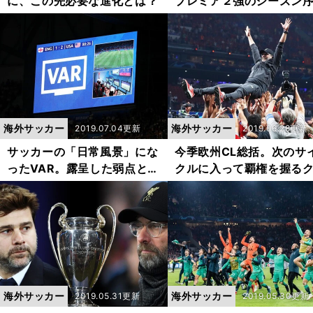
に、この先必要な進化とは？
プレミア２強のシーズン
を考察
海外サッカー
海外サッカー
2019.07.04更新
2019.06.28更新
サッカーの「日常風景」にな
今季欧州CL総括。次のサ
ったVAR。露呈した弱点と今
クルに入って覇権を握る
後の課題は
ブはどこか？
海外サッカー
海外サッカー
2019.05.31更新
2019.05.30更新