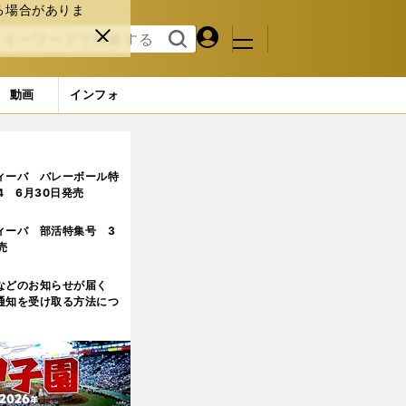
る場合がありま
マイペ
閉じ
検索
メニュ
ー
る
す
ジ
る
動画
インフォ
ィーバ バレーボール特
.4 6月30日発売
ィーバ 部活特集号 3
売
などのお知らせが届く
通知を受け取る方法につ