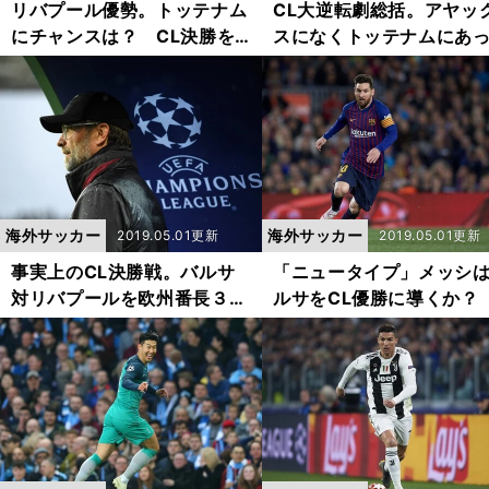
リバプール優勢。トッテナム
CL大逆転劇総括。アヤッ
にチャンスは？ CL決勝を
スになくトッテナムにあ
３賢人が予想！
「底力」の正体
海外サッカー
海外サッカー
2019.05.01更新
2019.05.01更新
事実上のCL決勝戦。バルサ
「ニュータイプ」メッシ
対リバプールを欧州番長３人
ルサをCL優勝に導くか？
はどう見る？