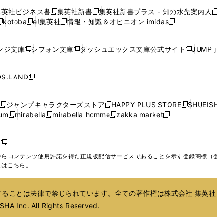
で
で
で
で
で
い
い
い
い
ン
ン
ン
集英社ビジネス書
集英社新書
集英社新書プラス - 知の水先案内人
開
開
開
開
開
新
新
新
ウ
ウ
ウ
ウ
ド
ド
ド
kotoba
e!集英社
情報・知識＆オピニオン imidas
く
く
く
く
く
新
し
新
し
新
ィ
ィ
ィ
ィ
ウ
ウ
ウ
し
し
い
し
い
し
ン
ン
ン
ン
で
で
で
い
い
ウ
い
ウ
い
ド
ド
ド
ド
ンジ文庫
シフォン文庫
ダッシュエックス文庫公式サイト
JUMP 
開
開
開
新
新
新
ウ
ウ
ィ
ウ
ィ
ウ
ウ
ウ
ウ
ウ
く
く
く
し
し
し
ィ
ィ
ン
ィ
ン
ィ
で
で
で
で
い
い
い
ン
ン
ド
ン
ド
ン
S.LAND
開
開
開
開
新
ウ
ウ
ウ
ド
ド
ウ
ド
ウ
ド
く
く
く
く
し
ィ
ィ
ィ
ウ
ウ
で
ウ
で
ウ
い
ン
ン
ン
ジャンプキャラクターズストア
HAPPY PLUS STORE
SHUEIS
で
で
開
で
開
で
新
新
新
ウ
ド
ド
ド
ium
mirabella
mirabella homme
zakka market
開
開
く
開
く
開
し
新
新
新
し
新
し
ィ
ウ
ウ
ウ
く
く
く
く
い
し
し
い
し
し
い
ン
で
で
で
ウ
い
い
ウ
い
い
ウ
ド
ボ
開
開
開
新
ィ
ウ
ウ
ィ
ウ
ウ
ィ
ウ
く
く
く
し
らコンテンツ使用許諾を得た正規版配信サービスであることを示す登録商標（登録番
ン
ィ
ィ
ン
ィ
ィ
ン
で
い
覧はこちら。
ド
ン
ン
ド
ン
ン
ド
開
ウ
ウ
ド
ド
ウ
ド
ド
ウ
く
ィ
で
ウ
ウ
で
ウ
ウ
で
ることは法律で禁じられています。全ての著作権は株式会社 集英社
ン
開
で
で
開
で
で
開
ド
HA Inc. All Rights Reserved.
く
開
開
く
開
開
く
ウ