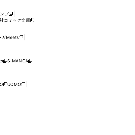
い
ウ
ャンプ
新
ィ
社コミック文庫
し
新
ン
い
し
ド
ウ
い
ウ
ガMeets
新
ィ
ウ
で
し
ン
ィ
開
い
ド
ン
く
ウ
ウ
ド
s
S-MANGA
新
新
ィ
で
ウ
し
し
ン
開
で
い
い
ド
く
開
ウ
ウ
ウ
NO
UOMO
く
新
新
ィ
ィ
で
し
し
ン
ン
開
い
い
ド
ド
く
ウ
ウ
ウ
ウ
ィ
ィ
で
で
ン
ン
開
開
ド
ド
く
く
ウ
ウ