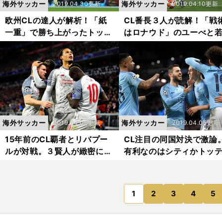
海外サッカー
海外サッカー
2019.04.30更新
2019.04.10更新
欧州CLの達人が解析！「紙
CL番長３人が読解！「戦
一重」で勝ち上がったトッテ
はロナウド」のユーべと
ナムの長所
才能集団の激突
海外サッカー
海外サッカー
2019.04.06更新
2019.04.05更新
15年前のCL覇者とリバプー
CL注目の同国対決で激論
ルが対戦。３賢人が緻密に予
有利なのはシティかトッ
想した
ムか？
1
2
3
4
5
のページへ