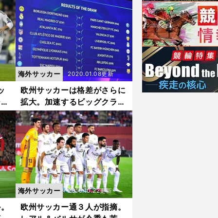
海外サッカー
2020.01.08更新
ッ
欧州サッカーは格差がさらに
ーの
拡大。加速するビッグクラブ
の成長
海外サッカー
2019.10.22更新
か。
欧州サッカー通３人が指摘。