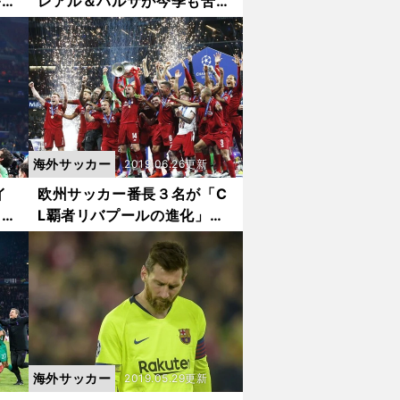
序盤
レアル＆バルサが今季も苦戦
必至の理由
海外サッカー
2019.06.26更新
イ
欧州サッカー番長３名が「C
クラ
L覇者リバプールの進化」を
分析した
海外サッカー
2019.05.29更新