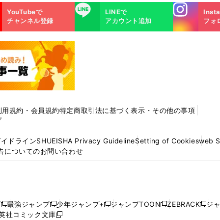
Instagra
LINE
YouTubeで
LINEで
Inst
m
チャンネル登録
アカウント追加
フォ
利用規約・会員規約
特定商取引法に基づく表示・その他の事項
プ
ガイドライン
SHUEISHA Privacy Guideline
Setting of Cookies
web 
告についてのお問い合わせ
プ
最強ジャンプ
少年ジャンプ+
ジャンプTOON
ZEBRACK
ジ
新
新
新
新
新
英社コミック文庫
し
新
し
し
し
し