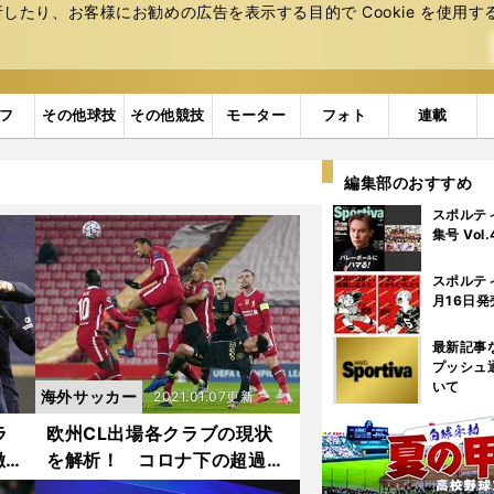
たり、お客様にお勧めの広告を表⽰する⽬的で Cookie を使⽤す
フ
その他球技
その他競技
モーター
フォト
連載
編集部のおすすめ
スポルテ
集号 Vol
スポルテ
月16日発
最新記事
プッシュ
いて
海外サッカー
2021.01.07更新
ラ
欧州CL出場各クラブの現状
徹底
を解析！ コロナ下の超過密
日程の影響は