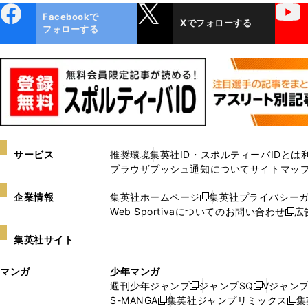
ebo
X
YouTube
Facebookで
Xでフォローする
ok
フォローする
サービス
推奨環境
集英社ID・スポルティーバIDとは
ブラウザプッシュ通知について
サイトマッ
企業情報
集英社ホームページ
集英社プライバシー
新
Web Sportivaについてのお問い合わせ
広
し
新
い
し
集英社サイト
ウ
い
ィ
ウ
マンガ
少年マンガ
ン
ィ
週刊少年ジャンプ
ジャンプSQ
Vジャン
ド
ン
新
新
S-MANGA
集英社ジャンプリミックス
集
ウ
ド
新
し
し
新