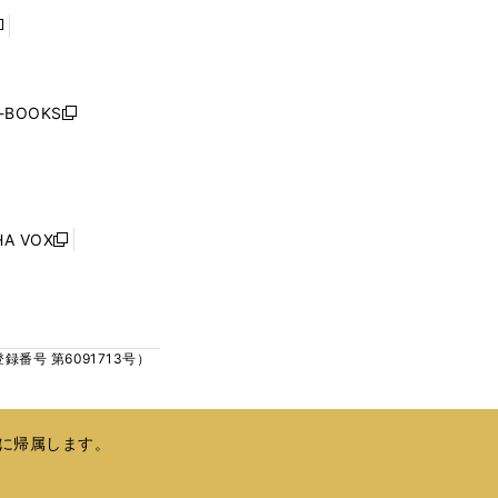
で
で
開
開
く
く
し
い
ウ
j-BOOKS
新
ィ
し
ン
い
ド
ウ
ウ
ィ
で
ン
HA VOX
開
新
ド
く
し
ウ
い
で
ウ
開
ィ
く
号 第6091713号）
ン
ド
ウ
で
に帰属します。
開
く