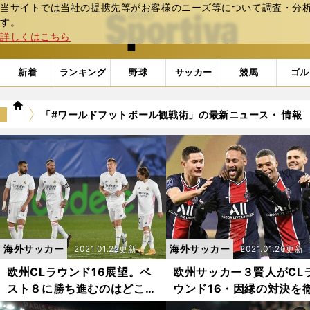
当サイトでは当社の提携先等がお客様のニーズ等について調査・分析し
web Sportiva (webスポルティーバ)
す。
詳しくはこちら
新着
ランキング
野球
サッカー
競馬
ゴル
we
「#ワールドフットボール観戦術」の最新ニュース・ 情報
b
ス
ポ
ル
テ
ィ
ー
バ
海外サッカー
海外サッカー
2021.01.22更新
2021.01.20更新
欧州CLラウンド16展望。ベ
欧州サッカー３賢人がCL
スト８に勝ち進むのはどこ
ウンド16・因縁の対決を
か？
分析！