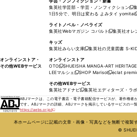
学芸・ノンフィクション・新書
で
ウ
で
で
で
い
い
ン
ン
集英社学芸部 - 学芸・ノンフィクション
開
で
開
開
開
新
ウ
ウ
ド
ド
1日5分で、明日は変わる よみタイ yomitai
く
開
く
く
く
し
新
ィ
ィ
ウ
ウ
く
い
ン
ン
ライトノベル・ノベライズ
で
で
ウ
ド
ド
集英社Webマガジン コバルト
集英社オレ
開
開
新
ィ
ウ
ウ
く
く
し
ン
キッズ
で
で
い
ド
集英社みらい文庫
集英社の児童図書 S-KID
開
開
新
ウ
ウ
く
く
し
ィ
オンラインストア・
オンラインストア
で
い
ン
その他WEBサービス
OTO
SHUEISHA MANGA-ART HERITAGE
開
新
ウ
ド
LEEマルシェ
SHOP Marisol
eclat prem
く
し
新
新
ィ
ウ
い
し
し
ン
その他WEBサービス
で
ウ
い
い
ド
集英社アドナビ
集英社エディターズ・ラ
開
新
ィ
ウ
ウ
ウ
く
し
ABJマークは、この電子書店・電子書籍配信サービスが、著作権者か
ン
ィ
ィ
で
い
です。ABJマークの詳細、ABJマークを掲示しているサービスの一
ド
ン
ン
開
https://aebs.or.jp/
ウ
新
ウ
ド
ド
く
し
ィ
で
ウ
ウ
い
本ホームページに記載の文章・画像・写真などを無断で複製す
ン
開
で
で
ウ
ド
© SHUEIS
ィ
く
開
開
ン
ウ