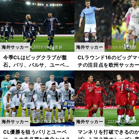
海外サッカー
海外サッカー
2020.01.23更新
2020.01.22更新
今季CLはビッグクラブが盤
CLラウンド16のビッグマ
石。パリ、バルサ、ユーベが
チの注目点を欧州サッカ
好調な要因は？
達人が分析！
海外サッカー
海外サッカー
2019.10.23更新
2019.10.23更新
CL優勝を狙うパリとユーベ
マンネリを打破できるの