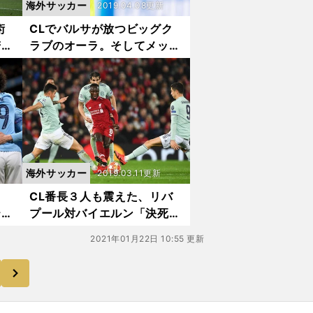
海外サッカー
2019.04.08更新
術
CLでバルサが放つビッグク
若き
ラブのオーラ。そしてメッシ
は燃えている
海外サッカー
2019.03.11更新
。
CL番長３人も震えた、リバ
テナ
プール対バイエルン「決死の
守備バトル」
2021年01月22日 10:55 更新
次