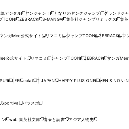
い
い
し
い
い
い
ウ
ウ
い
ウ
ウ
ウ
購読デジタル
ヤンジャン！
となりのヤングジャンプ
グランドジ
新
新
新
ィ
ィ
ウ
ィ
ィ
ィ
プTOON
ZEBRACK
S-MANGA
集英社ジャンプリミックス
集英
新
し
新
し
新
し
新
ン
ン
ィ
ン
ン
ン
し
い
し
い
し
い
し
ド
ド
ン
ド
ド
ド
い
ウ
い
ウ
い
ウ
い
ウ
ウ
ド
ウ
ウ
ウ
マンガMee公式サイト
リマコミ
ジャンプTOON
ZEBRACK
マン
新
新
新
新
ウ
ィ
ウ
ィ
ウ
ィ
ウ
で
で
ウ
で
で
で
し
し
し
し
し
ィ
ン
ィ
ン
ィ
ン
ィ
開
開
で
開
開
開
い
い
い
い
い
ン
ド
ン
ド
ン
ド
ン
く
く
開
く
く
く
ウ
ウ
ウ
ウ
ウ
ド
ウ
ド
ウ
ド
ウ
ド
ee公式サイト
リマコミ
ジャンプTOON
ZEBRACK
マンガMeet
く
新
新
新
新
ィ
ィ
ィ
ィ
ィ
ウ
で
ウ
で
ウ
で
ウ
し
し
し
し
ン
ン
ン
ン
ン
で
開
で
開
で
開
で
い
い
い
い
ド
ド
ド
ド
ド
開
く
開
く
開
く
開
ウ
ウ
ウ
ウ
ウ
ウ
ウ
ウ
ウ
PUR
LEE
eclat
T JAPAN
HAPPY PLUS ONE
MEN'S NON-
く
く
く
く
新
新
新
新
新
ィ
ィ
ィ
ィ
で
で
で
で
で
し
し
し
し
し
ン
ン
ン
ン
開
開
開
開
開
い
い
い
い
い
ド
ド
ド
ド
く
く
く
く
く
ウ
ウ
ウ
ウ
ウ
ウ
ウ
ウ
ウ
Sportiva
パラスポ
新
新
ィ
ィ
ィ
ィ
ィ
で
で
で
で
し
し
し
ン
ン
ン
ン
ン
開
開
開
開
い
い
い
ド
ド
ド
ド
ド
ョン
web 集英社文庫
青春と読書
アジア人物史
く
く
く
く
新
新
新
新
ウ
ウ
ウ
ウ
ウ
ウ
ウ
ウ
し
し
し
し
ィ
ィ
ィ