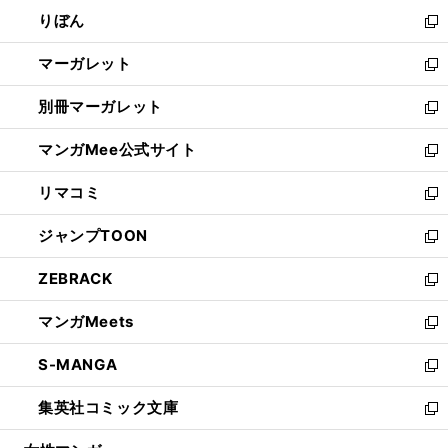
ウ
ン
ウ
りぼん
く
で
ド
ィ
新
開
ウ
ン
し
マーガレット
く
で
ド
い
新
開
ウ
ウ
し
別冊マーガレット
く
で
ィ
い
新
開
ン
ウ
し
マンガMee公式サイト
く
ド
ィ
い
新
ウ
ン
ウ
し
リマコミ
で
ド
ィ
い
新
開
ウ
ン
ウ
し
ジャンプTOON
く
で
ド
ィ
い
新
開
ウ
ン
ウ
し
ZEBRACK
く
で
ド
ィ
い
新
開
ウ
ン
ウ
し
マンガMeets
く
で
ド
ィ
い
新
開
ウ
ン
ウ
し
S-MANGA
く
で
ド
ィ
い
新
開
ウ
ン
ウ
し
集英社コミック文庫
く
で
ド
ィ
い
新
開
ウ
ン
ウ
し