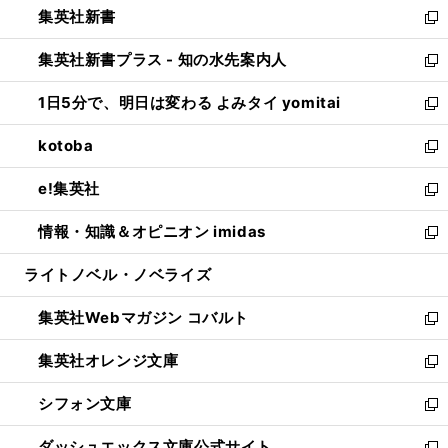
集英社新書
く
で
ィ
い
新
開
ン
ウ
し
集英社新書プラス - 知の水先案内人
く
ド
ィ
い
新
ウ
ン
ウ
し
1日5分で、明日は変わる よみタイ yomitai
で
ド
ィ
い
新
開
ウ
ン
ウ
し
kotoba
く
で
ド
ィ
い
新
開
ウ
ン
ウ
し
e!集英社
く
で
ド
ィ
い
新
開
ウ
ン
ウ
し
情報・知識＆オピニオン imidas
く
で
ド
ィ
い
新
開
ウ
ン
ウ
し
ライトノベル・ノベライズ
く
で
ド
ィ
い
開
ウ
ン
ウ
集英社Webマガジン コバルト
く
で
ド
ィ
新
開
ウ
ン
し
集英社オレンジ文庫
く
で
ド
い
新
開
ウ
ウ
し
シフォン文庫
く
で
ィ
い
新
開
ン
ウ
し
ダッシュエックス文庫公式サイト
く