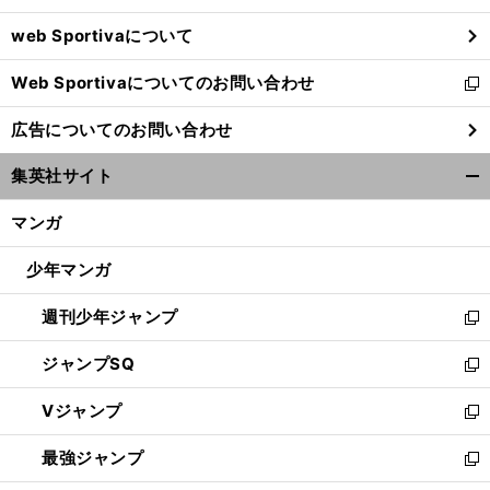
ウ
web Sportivaについて
で
開
Web Sportivaについてのお問い合わせ
く
新
し
広告についてのお問い合わせ
い
ウ
集英社サイト
ィ
開
ン
く/
マンガ
ド
閉
ウ
じ
少年マンガ
で
る
開
週刊少年ジャンプ
く
新
し
ジャンプSQ
い
新
ウ
し
Vジャンプ
ィ
い
新
ン
ウ
し
最強ジャンプ
ド
ィ
い
新
ウ
ン
ウ
し