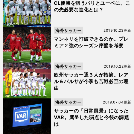
CL優勝を狙うパリとユーベに、こ
の先必要な進化とは？
海外サッカー
2019.10.23更新
マンネリを打破できるのか。プレ
ミア２強のシーズン序盤を考察
海外サッカー
2019.10.22更新
欧州サッカー通３人が指摘。レア
ル＆バルサが今季も苦戦必至の理
由
海外サッカー
2019.07.04更新
サッカーの「日常風景」になった
VAR。露呈した弱点と今後の課題
は