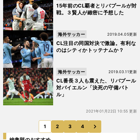
15年前のCL覇者とリバプールが対
戦。３賢人が緻密に予想した
海外サッカー
2019.04.05更新
CL注目の同国対決で激論。有利な
のはシティかトッテナムか？
海外サッカー
2019.03.11更新
CL番長３人も震えた、リバプール
対バイエルン「決死の守備バト
ル」
2021年01月22日 10:55 更新
次
1
2
3
4
のページへ
編集部のおすすめ