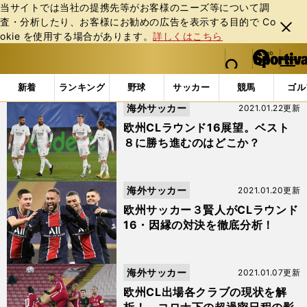
当サイトでは当社の提携先等がお客様のニーズ等について調
査・分析したり、お客様にお勧めの広告を表⽰する⽬的で Co
閉じ
okie を使⽤する場合があります。
詳しくはこちら
る
マイペ
web Sportiva (webスポルティーバ)
検索
メニュ
we
ー
「ワールドフットボール観戦術」の検索結果
b
ジ
新着
ランキング
野球
サッカー
競馬
ゴル
ス
海外サッカー
2021.01.22更新
ポ
ル
欧州CLラウンド16展望。ベスト
テ
８に勝ち進むのはどこか？
ィ
ー
バ
海外サッカー
2021.01.20更新
欧州サッカー３賢人がCLラウンド
16・因縁の対決を徹底分析！
海外サッカー
2021.01.07更新
欧州CL出場各クラブの現状を解