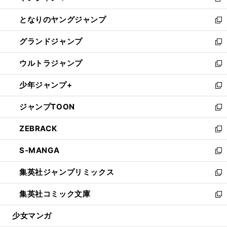
新
開
ン
ウ
し
となりのヤングジャンプ
く
ド
ィ
い
新
ウ
ン
ウ
し
グランドジャンプ
で
ド
ィ
い
新
開
ウ
ン
ウ
し
ウルトラジャンプ
く
で
ド
ィ
い
新
開
ウ
ン
ウ
し
少年ジャンプ+
く
で
ド
ィ
い
新
開
ウ
ン
ウ
し
ジャンプTOON
く
で
ド
ィ
い
新
開
ウ
ン
ウ
し
ZEBRACK
く
で
ド
ィ
い
新
開
ウ
ン
ウ
し
S-MANGA
く
で
ド
ィ
い
新
開
ウ
ン
ウ
し
集英社ジャンプリミックス
く
で
ド
ィ
い
新
開
ウ
ン
ウ
し
集英社コミック文庫
く
で
ド
ィ
い
新
開
ウ
ン
ウ
し
少女マンガ
く
で
ド
ィ
い
開