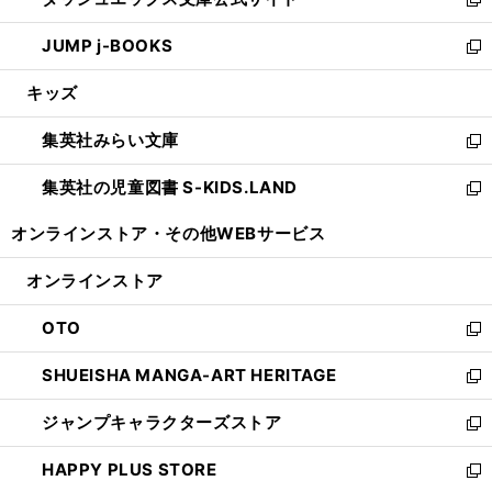
ド
ィ
い
新
ウ
ン
ウ
し
JUMP j-BOOKS
で
ド
ィ
い
新
開
ウ
ン
ウ
し
キッズ
く
で
ド
ィ
い
開
ウ
ン
ウ
集英社みらい文庫
く
で
ド
ィ
新
開
ウ
ン
し
集英社の児童図書 S-KIDS.LAND
く
で
ド
い
新
開
ウ
ウ
し
オンラインストア・
その他WEBサービス
く
で
ィ
い
開
ン
ウ
オンラインストア
く
ド
ィ
ウ
ン
OTO
で
ド
新
開
ウ
し
SHUEISHA MANGA-ART HERITAGE
く
で
い
新
開
ウ
し
ジャンプキャラクターズストア
く
ィ
い
新
ン
ウ
し
HAPPY PLUS STORE
ド
ィ
い
新