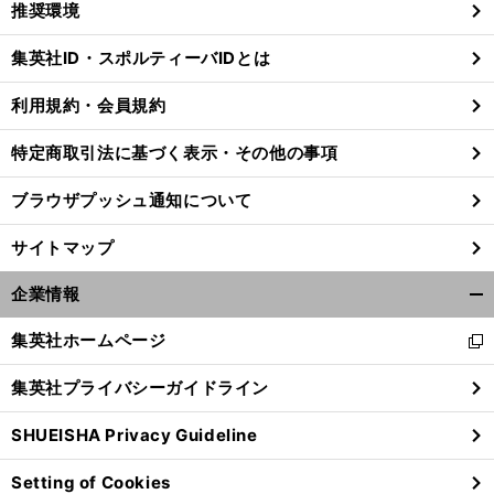
推奨環境
閉
じ
集英社ID・スポルティーバIDとは
る
利用規約・会員規約
特定商取引法に基づく表示・その他の事項
ブラウザプッシュ通知について
サイトマップ
企業情報
開
く/
集英社ホームページ
新
閉
し
じ
集英社プライバシーガイドライン
い
る
ウ
SHUEISHA Privacy Guideline
ィ
ン
Setting of Cookies
ド