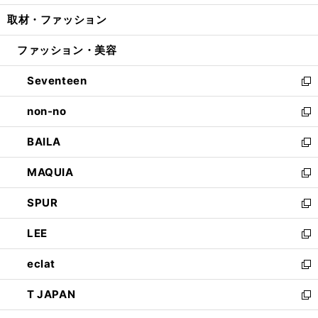
開
ウ
ン
ウ
し
取材・ファッション
く
で
ド
ィ
い
開
ウ
ン
ウ
ファッション・美容
く
で
ド
ィ
開
ウ
ン
Seventeen
く
で
ド
新
開
ウ
し
non-no
く
で
い
新
開
ウ
し
BAILA
く
ィ
い
新
ン
ウ
し
MAQUIA
ド
ィ
い
新
ウ
ン
ウ
し
SPUR
で
ド
ィ
い
新
開
ウ
ン
ウ
し
LEE
く
で
ド
ィ
い
新
開
ウ
ン
ウ
し
eclat
く
で
ド
ィ
い
新
開
ウ
ン
ウ
し
T JAPAN
く
で
ド
ィ
い
新
開
ウ
ン
ウ
し