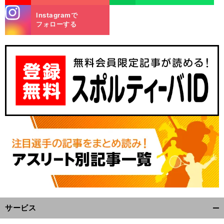
stagra
Instagramで
m
フォローする
サービス
開
く/