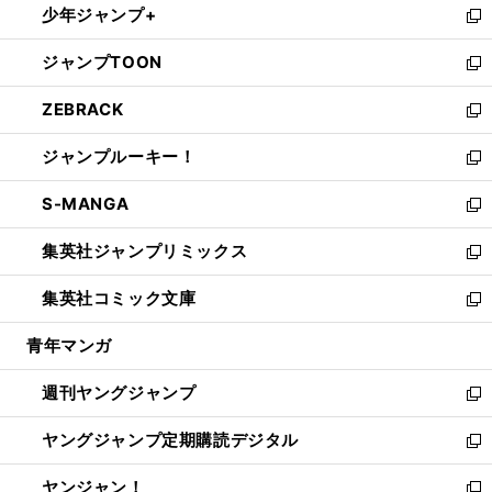
少年ジャンプ+
で
ド
ィ
い
新
開
ウ
ン
ウ
し
ジャンプTOON
く
で
ド
ィ
い
新
開
ウ
ン
ウ
し
ZEBRACK
く
で
ド
ィ
い
新
開
ウ
ン
ウ
し
ジャンプルーキー！
く
で
ド
ィ
い
新
開
ウ
ン
ウ
し
S-MANGA
く
で
ド
ィ
い
新
開
ウ
ン
ウ
し
集英社ジャンプリミックス
く
で
ド
ィ
い
新
開
ウ
ン
ウ
し
集英社コミック文庫
く
で
ド
ィ
い
新
開
ウ
ン
ウ
し
青年マンガ
く
で
ド
ィ
い
開
ウ
ン
ウ
週刊ヤングジャンプ
く
で
ド
ィ
新
開
ウ
ン
し
ヤングジャンプ定期購読デジタル
く
で
ド
い
新
開
ウ
ウ
し
ヤンジャン！
く
で
ィ
い