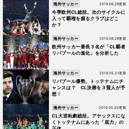
海外サッカー
2019.06.28更新
今季欧州CL総括。次のサイクルに
入って覇権を握るクラブはどこ
か？
海外サッカー
2019.06.26更新
欧州サッカー番長３名が「CL覇者
リバプールの進化」を分析した
海外サッカー
2019.05.31更新
リバプール優勢。トッテナムにチ
ャンスは？ CL決勝を３賢人が予
想！
海外サッカー
2019.05.30更新
CL大逆転劇総括。アヤックスにな
くトッテナムにあった「底力」の
正体