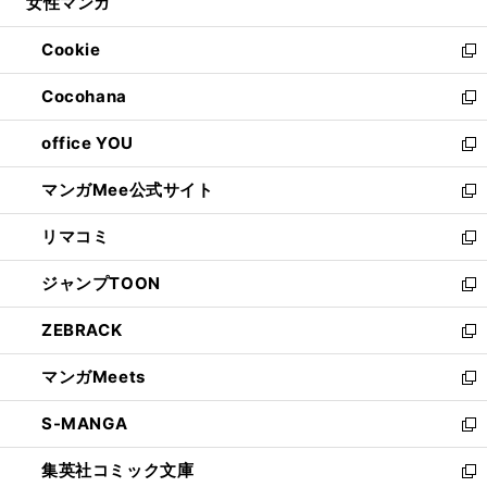
女性マンガ
く
で
ド
ィ
い
開
ウ
ン
ウ
Cookie
く
で
ド
ィ
新
開
ウ
ン
し
Cocohana
く
で
ド
い
新
開
ウ
ウ
し
office YOU
く
で
ィ
い
新
開
ン
ウ
し
マンガMee公式サイト
く
ド
ィ
い
新
ウ
ン
ウ
し
リマコミ
で
ド
ィ
い
新
開
ウ
ン
ウ
し
ジャンプTOON
く
で
ド
ィ
い
新
開
ウ
ン
ウ
し
ZEBRACK
く
で
ド
ィ
い
新
開
ウ
ン
ウ
し
マンガMeets
く
で
ド
ィ
い
新
開
ウ
ン
ウ
し
S-MANGA
く
で
ド
ィ
い
新
開
ウ
ン
ウ
し
集英社コミック文庫
く
で
ド
ィ
い
新