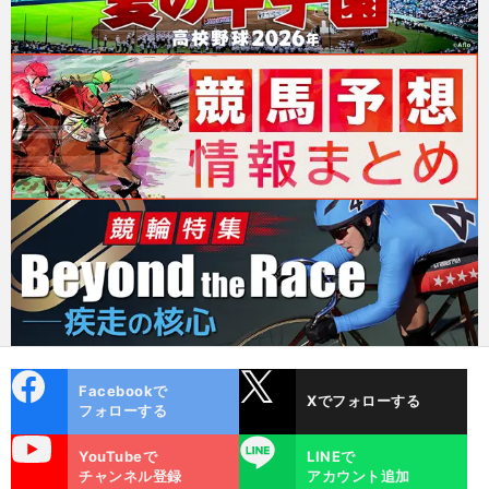
cebo
X
Facebookで
Xでフォローする
ok
フォローする
uTube
LINE
YouTubeで
LINEで
チャンネル登録
アカウント追加