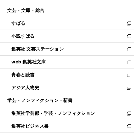
開
ウ
ン
ウ
文芸・文庫・総合
く
で
ド
ィ
開
ウ
ン
すばる
く
で
ド
新
開
ウ
し
小説すばる
く
で
い
新
開
ウ
し
集英社 文芸ステーション
く
ィ
い
新
ン
ウ
し
web 集英社文庫
ド
ィ
い
新
ウ
ン
ウ
し
青春と読書
で
ド
ィ
い
新
開
ウ
ン
ウ
し
アジア人物史
く
で
ド
ィ
い
新
開
ウ
ン
ウ
し
学芸・ノンフィクション・新書
く
で
ド
ィ
い
開
ウ
ン
ウ
集英社学芸部 - 学芸・ノンフィクション
く
で
ド
ィ
新
開
ウ
ン
し
集英社ビジネス書
く
で
ド
い
新
開
ウ
ウ
し