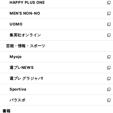
HAPPY PLUS ONE
く
で
ド
ィ
い
新
開
ウ
ン
ウ
し
MEN'S NON-NO
く
で
ド
ィ
い
新
開
ウ
ン
ウ
し
UOMO
く
で
ド
ィ
い
新
開
ウ
ン
ウ
し
集英社オンライン
く
で
ド
ィ
い
新
開
ウ
ン
ウ
し
芸能・情報・スポーツ
く
で
ド
ィ
い
開
ウ
ン
ウ
Myojo
く
で
ド
ィ
新
開
ウ
ン
し
週プレNEWS
く
で
ド
い
新
開
ウ
ウ
し
週プレ グラジャパ!
く
で
ィ
い
新
開
ン
ウ
し
Sportiva
く
ド
ィ
い
新
ウ
ン
ウ
し
パラスポ
で
ド
ィ
い
新
開
ウ
ン
ウ
し
書籍
く
で
ド
ィ
い