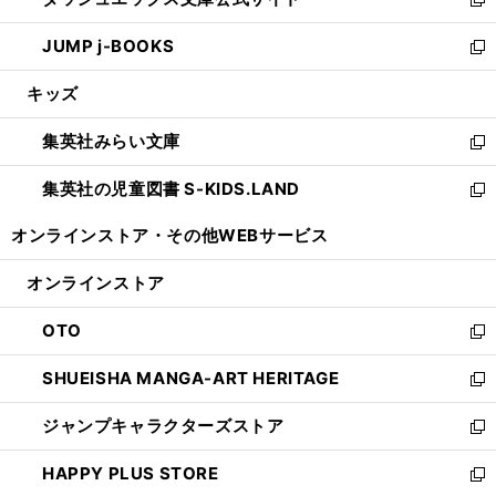
ド
ィ
い
新
ウ
ン
ウ
し
JUMP j-BOOKS
で
ド
ィ
い
新
開
ウ
ン
ウ
し
キッズ
く
で
ド
ィ
い
開
ウ
ン
ウ
集英社みらい文庫
く
で
ド
ィ
新
開
ウ
ン
し
集英社の児童図書 S-KIDS.LAND
く
で
ド
い
新
開
ウ
ウ
し
オンラインストア・
その他WEBサービス
く
で
ィ
い
開
ン
ウ
オンラインストア
く
ド
ィ
ウ
ン
OTO
で
ド
新
開
ウ
し
SHUEISHA MANGA-ART HERITAGE
く
で
い
新
開
ウ
し
ジャンプキャラクターズストア
く
ィ
い
新
ン
ウ
し
HAPPY PLUS STORE
ド
ィ
い
新