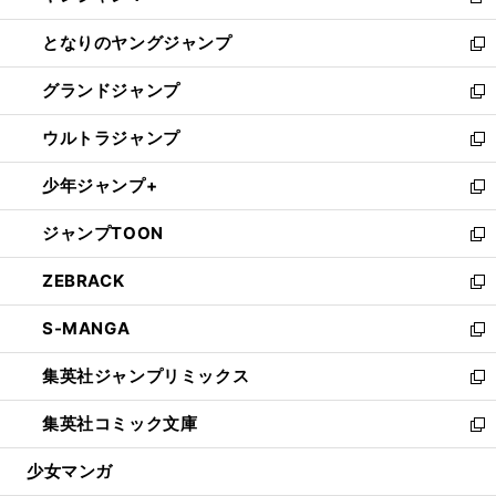
新
開
ン
ウ
し
となりのヤングジャンプ
く
ド
ィ
い
新
ウ
ン
ウ
し
グランドジャンプ
で
ド
ィ
い
新
開
ウ
ン
ウ
し
ウルトラジャンプ
く
で
ド
ィ
い
新
開
ウ
ン
ウ
し
少年ジャンプ+
く
で
ド
ィ
い
新
開
ウ
ン
ウ
し
ジャンプTOON
く
で
ド
ィ
い
新
開
ウ
ン
ウ
し
ZEBRACK
く
で
ド
ィ
い
新
開
ウ
ン
ウ
し
S-MANGA
く
で
ド
ィ
い
新
開
ウ
ン
ウ
し
集英社ジャンプリミックス
く
で
ド
ィ
い
新
開
ウ
ン
ウ
し
集英社コミック文庫
く
で
ド
ィ
い
新
開
ウ
ン
ウ
し
少女マンガ
く
で
ド
ィ
い
開