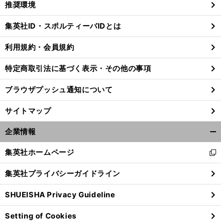
推奨環境
閉
じ
集英社ID・スポルティーバIDとは
る
利用規約・会員規約
特定商取引法に基づく表示・その他の事項
ブラウザプッシュ通知について
サイトマップ
企業情報
開
く/
集英社ホームページ
新
閉
し
じ
集英社プライバシーガイドライン
い
る
ウ
SHUEISHA Privacy Guideline
ィ
ン
Setting of Cookies
ド