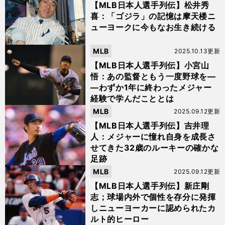
【MLB日本人選手列伝】松井秀
喜：「ゴジラ」の記憶は摩天楼ニ
ューヨークに今もなお生き続ける
MLB
2025.10.13更新
【MLB日本人選手列伝】小宮山
悟：あの監督ともう一度野球を―
―わずか1年に終わったメジャー
経験で学んだこととは
MLB
2025.09.12更新
【MLB日本人選手列伝】吉井理
人：メジャーに憧れ自身を成長さ
せてきた32歳のルーキーの確かな
足跡
MLB
2025.09.12更新
【MLB日本人選手列伝】新庄剛
志；球場内外で個性を存分に発揮
しニューヨーカーに認められたカ
ルト的ヒーロー