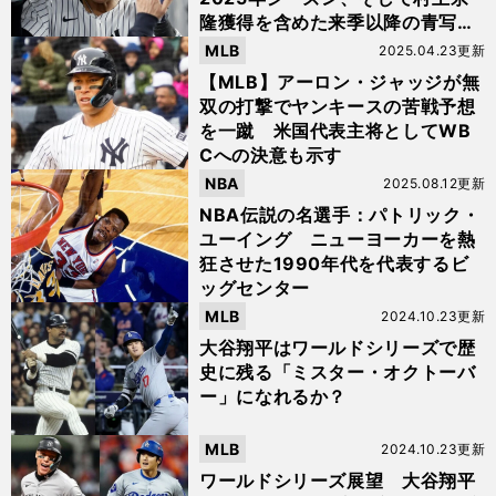
隆獲得を含めた来季以降の青写真
とは？
MLB
2025.04.23更新
【MLB】アーロン・ジャッジが無
双の打撃でヤンキースの苦戦予想
を一蹴 米国代表主将としてWB
Cへの決意も示す
NBA
2025.08.12更新
NBA伝説の名選手：パトリック・
ユーイング ニューヨーカーを熱
狂させた1990年代を代表するビ
ッグセンター
MLB
2024.10.23更新
大谷翔平はワールドシリーズで歴
史に残る「ミスター・オクトーバ
ー」になれるか？
MLB
2024.10.23更新
ワールドシリーズ展望 大谷翔平