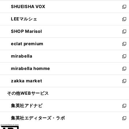
ウ
ン
ウ
し
SHUEISHA VOX
で
ド
ィ
い
新
開
ウ
ン
ウ
し
LEEマルシェ
く
で
ド
ィ
い
新
開
ウ
ン
ウ
し
SHOP Marisol
く
で
ド
ィ
い
新
開
ウ
ン
ウ
し
eclat premium
く
で
ド
ィ
い
新
開
ウ
ン
ウ
し
mirabella
く
で
ド
ィ
い
新
開
ウ
ン
ウ
し
mirabella homme
く
で
ド
ィ
い
新
開
ウ
ン
ウ
し
zakka market
く
で
ド
ィ
い
新
開
ウ
ン
ウ
し
その他WEBサービス
く
で
ド
ィ
い
開
ウ
ン
ウ
集英社アドナビ
く
で
ド
ィ
新
開
ウ
ン
し
集英社エディターズ・ラボ
く
で
ド
い
新
開
ウ
ウ
し