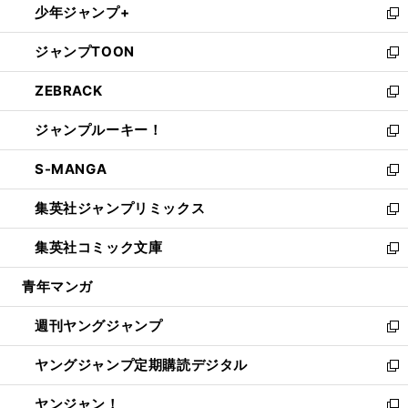
少年ジャンプ+
で
ド
ィ
い
新
開
ウ
ン
ウ
し
ジャンプTOON
く
で
ド
ィ
い
新
開
ウ
ン
ウ
し
ZEBRACK
く
で
ド
ィ
い
新
開
ウ
ン
ウ
し
ジャンプルーキー！
く
で
ド
ィ
い
新
開
ウ
ン
ウ
し
S-MANGA
く
で
ド
ィ
い
新
開
ウ
ン
ウ
し
集英社ジャンプリミックス
く
で
ド
ィ
い
新
開
ウ
ン
ウ
し
集英社コミック文庫
く
で
ド
ィ
い
新
開
ウ
ン
ウ
し
青年マンガ
く
で
ド
ィ
い
開
ウ
ン
ウ
週刊ヤングジャンプ
く
で
ド
ィ
新
開
ウ
ン
し
ヤングジャンプ定期購読デジタル
く
で
ド
い
新
開
ウ
ウ
し
ヤンジャン！
く
で
ィ
い