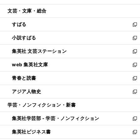
開
ウ
ン
ウ
文芸・文庫・総合
く
で
ド
ィ
開
ウ
ン
すばる
く
で
ド
新
開
ウ
し
小説すばる
く
で
い
新
開
ウ
し
集英社 文芸ステーション
く
ィ
い
新
ン
ウ
し
web 集英社文庫
ド
ィ
い
新
ウ
ン
ウ
し
青春と読書
で
ド
ィ
い
新
開
ウ
ン
ウ
し
アジア人物史
く
で
ド
ィ
い
新
開
ウ
ン
ウ
し
学芸・ノンフィクション・新書
く
で
ド
ィ
い
開
ウ
ン
ウ
集英社学芸部 - 学芸・ノンフィクション
く
で
ド
ィ
新
開
ウ
ン
し
集英社ビジネス書
く
で
ド
い
新
開
ウ
ウ
し