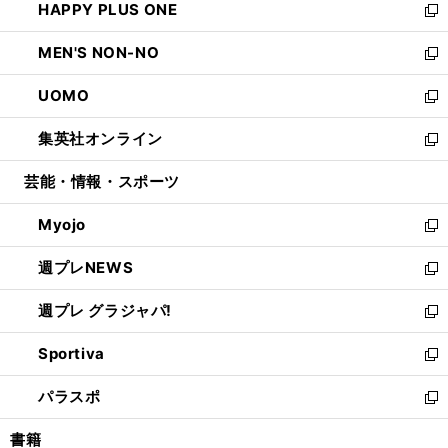
HAPPY PLUS ONE
く
で
ド
ィ
い
新
開
ウ
ン
ウ
し
MEN'S NON-NO
く
で
ド
ィ
い
新
開
ウ
ン
ウ
し
UOMO
く
で
ド
ィ
い
新
開
ウ
ン
ウ
し
集英社オンライン
く
で
ド
ィ
い
新
開
ウ
ン
ウ
し
芸能・情報・スポーツ
く
で
ド
ィ
い
開
ウ
ン
ウ
Myojo
く
で
ド
ィ
新
開
ウ
ン
し
週プレNEWS
く
で
ド
い
新
開
ウ
ウ
し
週プレ グラジャパ!
く
で
ィ
い
新
開
ン
ウ
し
Sportiva
く
ド
ィ
い
新
ウ
ン
ウ
し
パラスポ
で
ド
ィ
い
新
開
ウ
ン
ウ
し
書籍
く
で
ド
ィ
い