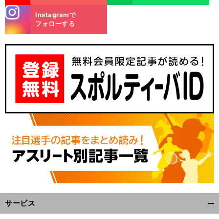
stagra
Instagramで
m
フォローする
サービス
開
く/