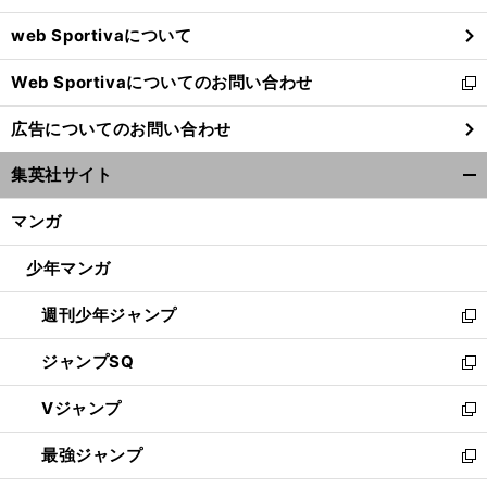
ウ
web Sportivaについて
で
開
Web Sportivaについてのお問い合わせ
く
新
し
広告についてのお問い合わせ
い
ウ
集英社サイト
ィ
開
ン
く/
マンガ
ド
閉
ウ
じ
少年マンガ
で
る
開
週刊少年ジャンプ
く
新
し
ジャンプSQ
い
新
ウ
し
Vジャンプ
ィ
い
新
ン
ウ
し
最強ジャンプ
ド
ィ
い
新
ウ
ン
ウ
し