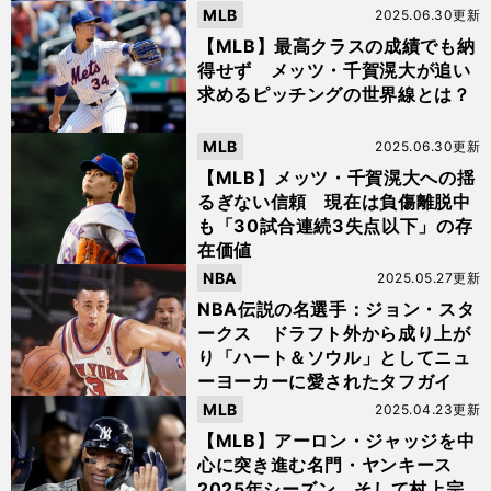
MLB
2025.06.30更新
【MLB】最高クラスの成績でも納
得せず メッツ・千賀滉大が追い
求めるピッチングの世界線とは？
MLB
2025.06.30更新
【MLB】メッツ・千賀滉大への揺
るぎない信頼 現在は負傷離脱中
も「30試合連続3失点以下」の存
在価値
NBA
2025.05.27更新
NBA伝説の名選手：ジョン・スタ
ークス ドラフト外から成り上が
り「ハート＆ソウル」としてニュ
ーヨーカーに愛されたタフガイ
MLB
2025.04.23更新
【MLB】アーロン・ジャッジを中
心に突き進む名門・ヤンキース
2025年シーズン、そして村上宗