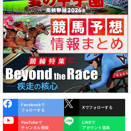
cebo
X
Facebookで
Xでフォローする
ok
フォローする
uTube
LINE
YouTubeで
LINEで
チャンネル登録
アカウント追加