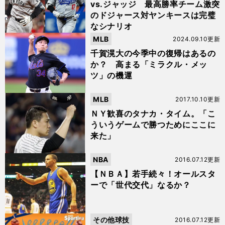
vs.ジャッジ 最高勝率チーム激突
のドジャース対ヤンキースは完璧
なシナリオ
MLB
2024.09.10更新
千賀滉大の今季中の復帰はあるの
か？ 高まる「ミラクル・メッ
ツ」の機運
MLB
2017.10.10更新
ＮＹ歓喜のタナカ・タイム。「こ
ういうゲームで勝つためにここに
来た」
NBA
2016.07.12更新
【ＮＢＡ】若手続々！オールスタ
ーで「世代交代」なるか？
その他球技
2016.07.12更新