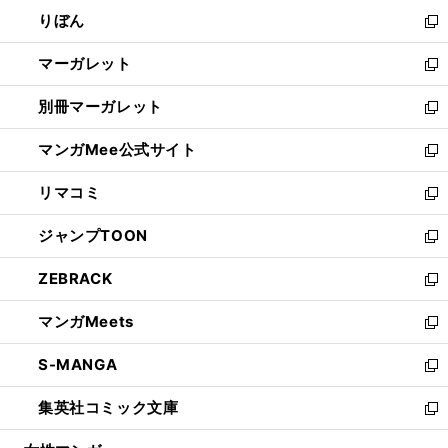
ウ
ン
ウ
りぼん
く
で
ド
ィ
新
開
ウ
ン
し
マーガレット
く
で
ド
い
新
開
ウ
ウ
し
別冊マーガレット
く
で
ィ
い
新
開
ン
ウ
し
マンガMee公式サイト
く
ド
ィ
い
新
ウ
ン
ウ
し
リマコミ
で
ド
ィ
い
新
開
ウ
ン
ウ
し
ジャンプTOON
く
で
ド
ィ
い
新
開
ウ
ン
ウ
し
ZEBRACK
く
で
ド
ィ
い
新
開
ウ
ン
ウ
し
マンガMeets
く
で
ド
ィ
い
新
開
ウ
ン
ウ
し
S-MANGA
く
で
ド
ィ
い
新
開
ウ
ン
ウ
し
集英社コミック文庫
く
で
ド
ィ
い
新
開
ウ
ン
ウ
し