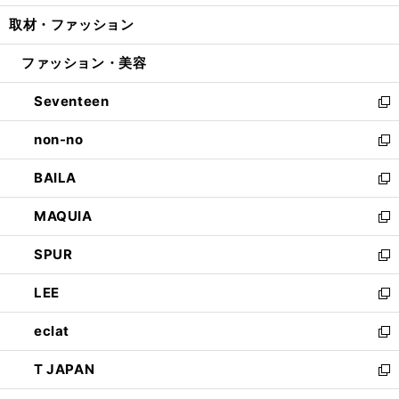
開
ウ
ン
ウ
し
取材・ファッション
く
で
ド
ィ
い
開
ウ
ン
ウ
ファッション・美容
く
で
ド
ィ
開
ウ
ン
Seventeen
く
で
ド
新
開
ウ
し
non-no
く
で
い
新
開
ウ
し
BAILA
く
ィ
い
新
ン
ウ
し
MAQUIA
ド
ィ
い
新
ウ
ン
ウ
し
SPUR
で
ド
ィ
い
新
開
ウ
ン
ウ
し
LEE
く
で
ド
ィ
い
新
開
ウ
ン
ウ
し
eclat
く
で
ド
ィ
い
新
開
ウ
ン
ウ
し
T JAPAN
く
で
ド
ィ
い
新
開
ウ
ン
ウ
し