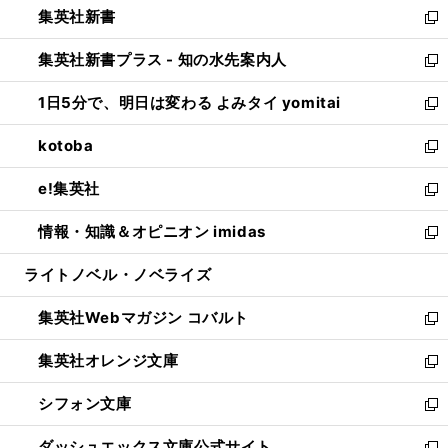
集英社新書
く
で
ィ
い
新
開
ン
ウ
し
集英社新書プラス - 知の水先案内人
く
ド
ィ
い
新
ウ
ン
ウ
し
1日5分で、明日は変わる よみタイ yomitai
で
ド
ィ
い
新
開
ウ
ン
ウ
し
kotoba
く
で
ド
ィ
い
新
開
ウ
ン
ウ
し
e!集英社
く
で
ド
ィ
い
新
開
ウ
ン
ウ
し
情報・知識＆オピニオン imidas
く
で
ド
ィ
い
新
開
ウ
ン
ウ
し
ライトノベル・ノベライズ
く
で
ド
ィ
い
開
ウ
ン
ウ
集英社Webマガジン コバルト
く
で
ド
ィ
新
開
ウ
ン
し
集英社オレンジ文庫
く
で
ド
い
新
開
ウ
ウ
し
シフォン文庫
く
で
ィ
い
新
開
ン
ウ
し
ダッシュエックス文庫公式サイト
く