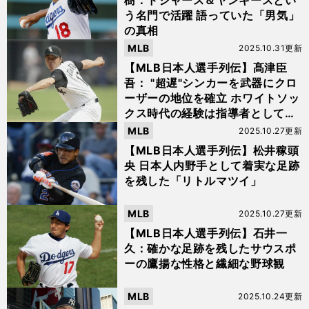
樹：ドジャース＆ヤンキースとい
う名門で活躍 語っていた「男気」
の真相
MLB
2025.10.31更新
【MLB日本人選手列伝】髙津臣
吾： "超遅"シンカーを武器にクロ
ーザーの地位を確立 ホワイトソッ
クス時代の経験は指導者としての
糧に
MLB
2025.10.27更新
【MLB日本人選手列伝】松井稼頭
央 日本人内野手として着実な足跡
を残した「リトルマツイ」
MLB
2025.10.27更新
【MLB日本人選手列伝】石井一
久：確かな足跡を残したサウスポ
ーの鷹揚な性格と繊細な野球観
MLB
2025.10.24更新