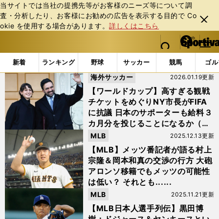
当サイトでは当社の提携先等がお客様のニーズ等について調
査・分析したり、お客様にお勧めの広告を表⽰する⽬的で Co
閉じ
okie を使⽤する場合があります。
詳しくはこちら
る
マイペ
web Sportiva (webスポルティーバ)
検索
メニュ
we
ー
「#ニューヨーク」の最新ニュース・ 情報
b
ジ
新着
ランキング
野球
サッカー
競馬
ゴル
ス
海外サッカー
2026.01.19更新
ポ
ル
【ワールドカップ】高すぎる観戦
テ
チケットをめぐりNY市長がFIFA
ィ
に抗議 日本のサポーターも給料３
ー
カ月分を投じることになるか（チ
バ
ケット料金表掲載）
MLB
2025.12.13更新
【MLB】メッツ番記者が語る村上
宗隆＆岡本和真の交渉の行方 大砲
アロンソ移籍でもメッツの可能性
は低い？ それとも......
MLB
2025.11.21更新
【MLB日本人選手列伝】黒田博