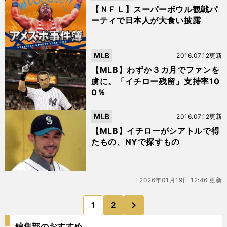
【ＮＦＬ】スーパーボウル観戦パ
ーティで日本人が大食い披露
MLB
2016.07.12更新
【MLB】わずか３カ月でファンを
虜に。「イチロー残留」支持率10
0％
MLB
2016.07.12更新
【MLB】イチローがシアトルで得
たもの、NYで探すもの
2026年01月19日 12:46 更新
次
1
2
のページへ
編集部のおすすめ