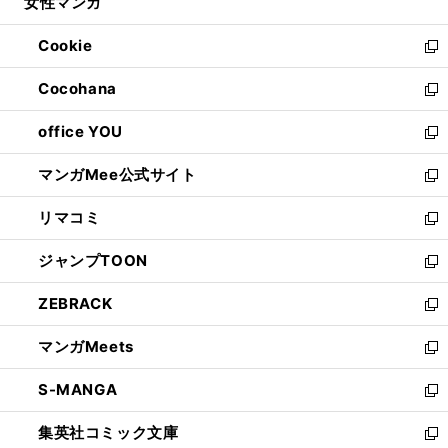
女性マンガ
く
で
ド
ィ
い
開
ウ
ン
ウ
Cookie
く
で
ド
ィ
新
開
ウ
ン
し
Cocohana
く
で
ド
い
新
開
ウ
ウ
し
office YOU
く
で
ィ
い
新
開
ン
ウ
し
マンガMee公式サイト
く
ド
ィ
い
新
ウ
ン
ウ
し
リマコミ
で
ド
ィ
い
新
開
ウ
ン
ウ
し
ジャンプTOON
く
で
ド
ィ
い
新
開
ウ
ン
ウ
し
ZEBRACK
く
で
ド
ィ
い
新
開
ウ
ン
ウ
し
マンガMeets
く
で
ド
ィ
い
新
開
ウ
ン
ウ
し
S-MANGA
く
で
ド
ィ
い
新
開
ウ
ン
ウ
し
集英社コミック文庫
く
で
ド
ィ
い
新