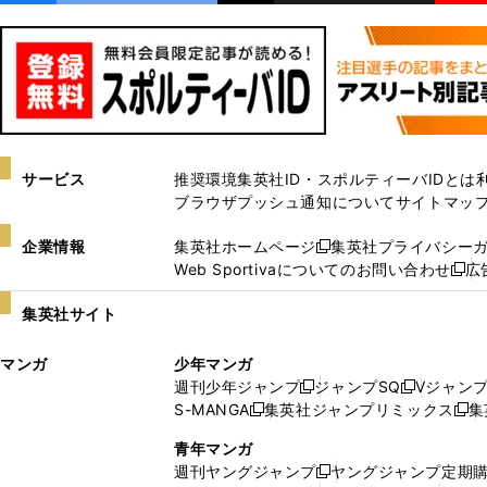
サービス
推奨環境
集英社ID・スポルティーバIDとは
ブラウザプッシュ通知について
サイトマッ
企業情報
集英社ホームページ
集英社プライバシー
新
Web Sportivaについてのお問い合わせ
広
し
新
い
し
集英社サイト
ウ
い
ィ
ウ
マンガ
少年マンガ
ン
ィ
週刊少年ジャンプ
ジャンプSQ
Vジャン
ド
ン
新
新
S-MANGA
集英社ジャンプリミックス
集
ウ
ド
新
し
し
新
で
ウ
し
い
い
し
青年マンガ
開
で
い
ウ
ウ
い
週刊ヤングジャンプ
ヤングジャンプ定期
新
く
開
ウ
ィ
ィ
ウ