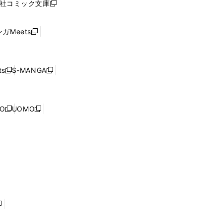
社コミック文庫
し
新
ン
い
し
ド
ウ
い
ウ
ガMeets
新
ィ
ウ
で
し
ン
ィ
開
い
ド
ン
く
ウ
ウ
ド
s
S-MANGA
新
新
ィ
で
ウ
し
し
ン
開
で
い
い
ド
く
開
ウ
ウ
ウ
NO
UOMO
く
新
新
ィ
ィ
で
し
し
ン
ン
開
い
い
ド
ド
く
ウ
ウ
ウ
ウ
ィ
ィ
で
で
ン
ン
開
開
ド
ド
く
く
ウ
ウ
で
で
開
開
く
く
し