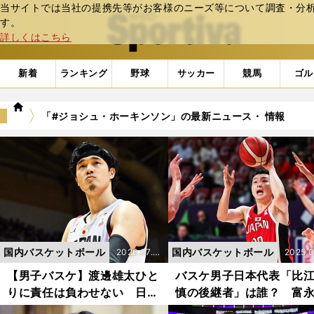
当サイトでは当社の提携先等がお客様のニーズ等について調査・分析し
web Sportiva (webスポルティーバ)
す。
詳しくはこちら
新着
ランキング
野球
サッカー
競馬
ゴル
we
「#ジョシュ・ホーキンソン」の最新ニュース・ 情報
b
ス
ポ
ル
テ
ィ
ー
バ
国内バスケットボール
国内バスケットボール
2026.07.0
2025.0
9更新
3更新
【男子バスケ】渡邊雄太ひと
バスケ男子日本代表「比
りに責任は負わせない 日韓
慎の後継者」は誰？ 富
戦の敗北で考える「世界基
生に突きつけられた「vs