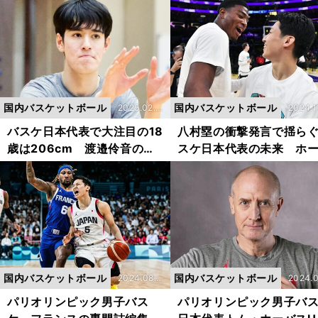
準」と「個の力」
の強豪」という壁
国内バスケットボール
国内バスケットボール
2025.02.1
2024.1
6更新
8更新
バスケ日本代表で大注目の18
八村塁の衝撃発言で揺ら
歳は206cm 渡邉伶音のポ
スケ日本代表の未来 ホ
テンシャルは渡邊雄太を超え
スHCの求心力はいかに？
る？
国内バスケットボール
国内バスケットボール
2024.08.0
2024.0
9更新
5更新
パリオリンピック男子バス
パリオリンピック男子バ