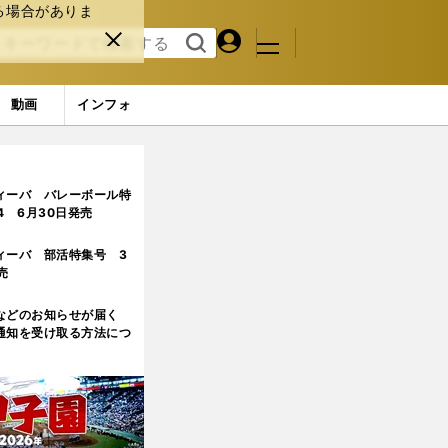
る場合がありま
マイペ
閉じ
検索
メニュ
ー
る
す
ジ
る
動画
インフォ
ィーバ バレーボール特
.4 6月30日発売
ィーバ 部活特集号 3
売
などのお知らせが届く
通知を受け取る方法につ