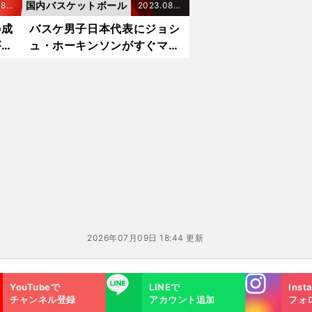
国内バスケットボール
8.2
2023.08.2
2更新
の成
バスケ男子日本代表にジョシ
が体
ュ・ホーキンソンがすぐマッ
チできた理由「僕にはハイペ
ースなトランジションについ
ていけるスピードがある」
2026年07月09日 18:44 更新
Instagra
LINE
YouTubeで
LINEで
Inst
m
チャンネル登録
アカウント追加
フォ