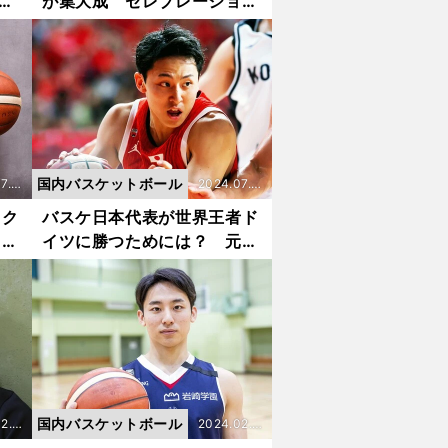
C
が集大成 セレブレーション
のバ
ポーズは「僕じゃないです。
てい
別の人格（笑）」
国内バスケットボール
7.2
2024.07.1
9更新
ック
バスケ日本代表が世界王者ド
ドは
イツに勝つためには？ 元キ
％の
ャプテン篠山竜青の分析「カ
ギはこっちが握っている」
国内バスケットボール
2.1
2024.02.1