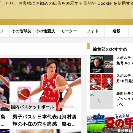
たり、お客様にお勧めの広告を表⽰する⽬的で Cookie を使⽤す
フ
その他球技
その他競技
モーター
フォト
連載
編集部のおすすめ
スポルテ
集号 Vol
スポルテ
月16日発
最新記事
プッシュ
いて
国内バスケットボール
8.1
2025.08.1
3更新
江島
男子バスケ日本代表は河村勇
永啓
輝の不在の穴を痛感 盤石と
世界
思えたPGのポジションは一