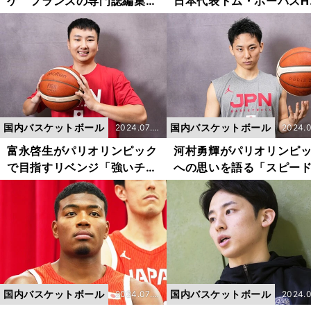
ケ フランスの専門誌編集長
日本代表トム・ホーバスH
がホーバスジャパンを総括
は熱弁した「まだベスト
「戦う術をもっと学んでいく
スケットボールを全然し
必要がある」
ない！」
国内バスケットボール
国内バスケットボール
2024.07.2
2024.0
5更新
5更新
富永啓生がパリオリンピック
河村勇輝がパリオリンピ
で目指すリベンジ「強いチー
への思いを語る「スピー
ムとやるほうが燃えます」
絶対に負けない」「120
力を出す」
国内バスケットボール
国内バスケットボール
2024.07.1
2024.0