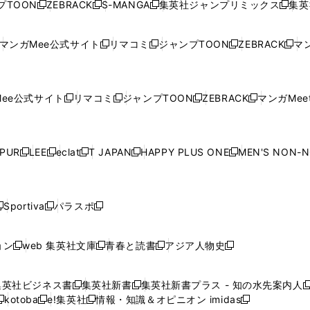
プTOON
ZEBRACK
S-MANGA
集英社ジャンプリミックス
集英
新
し
新
し
新
し
新
ン
ン
ィ
ン
ン
ン
し
い
し
い
し
い
し
ド
ド
ン
ド
ド
ド
い
ウ
い
ウ
い
ウ
い
ウ
ウ
ド
ウ
ウ
ウ
マンガMee公式サイト
リマコミ
ジャンプTOON
ZEBRACK
マン
新
新
新
新
ウ
ィ
ウ
ィ
ウ
ィ
ウ
で
で
ウ
で
で
で
し
し
し
し
し
ィ
ン
ィ
ン
ィ
ン
ィ
開
開
で
開
開
開
い
い
い
い
い
ン
ド
ン
ド
ン
ド
ン
く
く
開
く
く
く
ウ
ウ
ウ
ウ
ウ
ド
ウ
ド
ウ
ド
ウ
ド
ee公式サイト
リマコミ
ジャンプTOON
ZEBRACK
マンガMeet
く
新
新
新
新
ィ
ィ
ィ
ィ
ィ
ウ
で
ウ
で
ウ
で
ウ
し
し
し
し
ン
ン
ン
ン
ン
で
開
で
開
で
開
で
い
い
い
い
ド
ド
ド
ド
ド
開
く
開
く
開
く
開
ウ
ウ
ウ
ウ
ウ
ウ
ウ
ウ
ウ
PUR
LEE
eclat
T JAPAN
HAPPY PLUS ONE
MEN'S NON-
く
く
く
く
新
新
新
新
新
ィ
ィ
ィ
ィ
で
で
で
で
で
し
し
し
し
し
ン
ン
ン
ン
開
開
開
開
開
い
い
い
い
い
ド
ド
ド
ド
く
く
く
く
く
ウ
ウ
ウ
ウ
ウ
ウ
ウ
ウ
ウ
Sportiva
パラスポ
新
新
ィ
ィ
ィ
ィ
ィ
で
で
で
で
し
し
し
ン
ン
ン
ン
ン
開
開
開
開
い
い
い
ド
ド
ド
ド
ド
ョン
web 集英社文庫
青春と読書
アジア人物史
く
く
く
く
新
新
新
新
ウ
ウ
ウ
ウ
ウ
ウ
ウ
ウ
し
し
し
し
ィ
ィ
ィ
で
で
で
で
で
い
い
い
い
ン
ン
ン
集英社ビジネス書
集英社新書
集英社新書プラス - 知の水先案内人
開
開
開
開
開
新
新
新
ウ
ウ
ウ
ウ
ド
ド
ド
kotoba
e!集英社
情報・知識＆オピニオン imidas
く
く
く
く
く
新
し
新
し
新
ィ
ィ
ィ
ィ