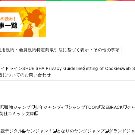
利用規約・会員規約
特定商取引法に基づく表示・その他の事項
プ
ガイドライン
SHUEISHA Privacy Guideline
Setting of Cookies
web 
告についてのお問い合わせ
プ
最強ジャンプ
少年ジャンプ+
ジャンプTOON
ZEBRACK
ジ
新
新
新
新
新
英社コミック文庫
し
新
し
し
し
し
い
い
し
い
い
い
ウ
ウ
い
ウ
ウ
ウ
購読デジタル
ヤンジャン！
となりのヤングジャンプ
グランドジ
新
新
新
ィ
ィ
ウ
ィ
ィ
ィ