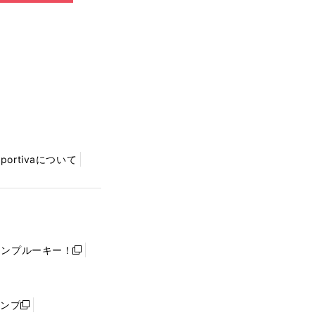
Sportivaについて
ャンプルーキー！
新
し
い
ウ
ャンプ
新
ィ