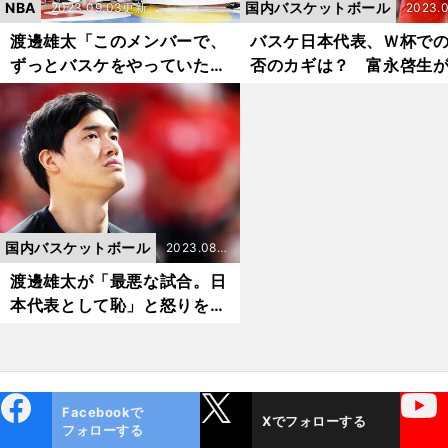
NBA
国内バスケットボール
2023.09.03更新
2023.0
3更新
渡邊雄太「このメンバーで、
バスケ日本代表、Ｗ杯で
ずっとバスケをやっていた
否のカギは？ 富永啓生
い」感動を与えてくれたホー
現するチームのスタイル
バスジャパンの「旅」はまだ
終わらない
国内バスケットボール
2023.08.0
8更新
渡邊雄太が「最悪な試合。日
本代表として恥」と怒りを露
にした大敗から４年...代表引
退を賭けてＷ杯に挑む
ebo
X
YouTube
Facebookで
Xでフォローする
ok
フォローする