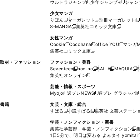
ウルトラジャンプ
少年ジャンプ+
ジャン
新
し
新
く
ィ
ン
ン
ィ
し
い
し
ン
ド
ド
ン
少女マンガ
い
ウ
い
ド
ウ
ウ
ド
りぼん
マーガレット
別冊マーガレット
新
新
新
ウ
ィ
ウ
ウ
で
で
ウ
S-MANGA
集英社コミック文庫
し
新
し
新
ィ
ン
ィ
で
開
開
で
い
し
い
し
ン
ド
ン
女性マンガ
開
く
く
開
ウ
い
ウ
い
ド
ウ
ド
Cookie
Cocohana
office YOU
マンガM
く
く
新
新
新
ィ
ウ
ィ
ウ
ウ
で
ウ
集英社コミック文庫
し
新
し
し
ン
ィ
ン
ィ
で
開
で
い
し
い
い
ド
ン
ド
ン
取材・ファッション
ファッション・美容
開
く
開
ウ
い
ウ
ウ
ウ
ド
ウ
ド
Seventeen
non-no
BAILA
MAQUIA
S
く
く
新
新
新
新
ィ
ウ
ィ
ィ
で
ウ
で
ウ
集英社オンライン
し
新
し
し
し
ン
ィ
ン
ン
開
で
開
で
い
し
い
い
い
ド
ン
ド
ド
芸能・情報・スポーツ
く
開
く
開
ウ
い
ウ
ウ
ウ
ウ
ド
ウ
ウ
Myojo
週プレNEWS
週プレ グラジャパ!
く
く
新
新
新
ィ
ウ
ィ
ィ
ィ
で
ウ
で
で
し
し
ン
ィ
ン
ン
ン
書籍
文芸・文庫・総合
開
で
開
開
い
い
ド
ン
ド
ド
ド
すばる
小説すばる
集英社 文芸ステーシ
く
開
く
く
新
新
ウ
ウ
ウ
ド
ウ
ウ
ウ
く
し
し
ィ
ィ
学芸・ノンフィクション・新書
で
ウ
で
で
で
い
い
ン
ン
集英社学芸部 - 学芸・ノンフィクション
開
で
開
開
開
新
ウ
ウ
ド
ド
1日5分で、明日は変わる よみタイ yomitai
く
開
く
く
く
し
新
ィ
ィ