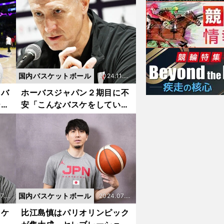
転して弱点に
国内バスケットボール
1.2
2024.11.2
8更新
ぐバ
ホーバスジャパン２期目に不
ーバ
安「こんなバスケをしていた
らダメ」 ネクスト河村勇輝
は育つのか
国内バスケットボール
7.2
2024.07.2
5更新
スケ
比江島慎はパリオリンピック