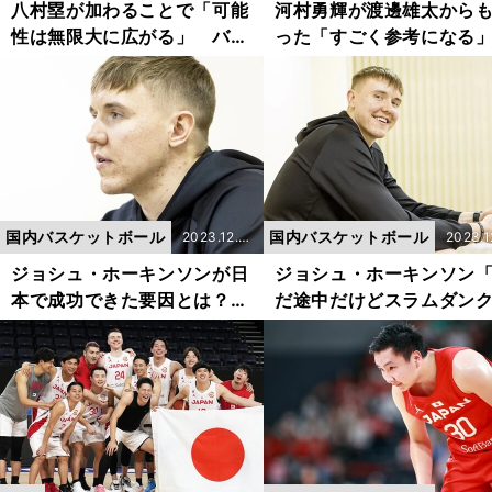
9更新
7更新
八村塁が加わることで「可能
河村勇輝が渡邊雄太から
性は無限大に広がる」 バス
った「すごく参考になる
ケ日本代表元キャプテン篠山
ドバイス 将来の海外挑
竜青が見た新生ホーバスジャ
「成長のためどこへ行く
パン
一番か考えて選択したい
国内バスケットボール
国内バスケットボール
2023.12.1
2023.1
9更新
9更新
ジョシュ・ホーキンソンが日
ジョシュ・ホーキンソン
本で成功できた要因とは？
だ途中だけどスラムダン
修士の学位を持つ勉強家の努
観ている」有名になって
力
たことも