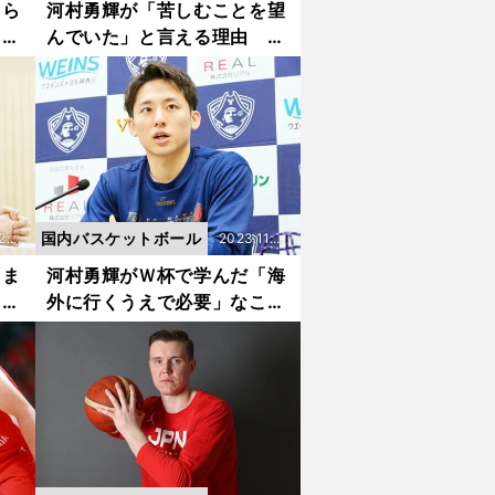
7更新
もら
河村勇輝が「苦しむことを望
」ア
んでいた」と言える理由 バ
戦は
スケＷ杯の映像は「恥ずかし
のが
くて見ない」
」
国内バスケットボール
2.1
2023.11.0
2更新
「ま
河村勇輝がＷ杯で学んだ「海
クを
外に行くうえで必要」なこ
困っ
と 日本バスケは世界基準に