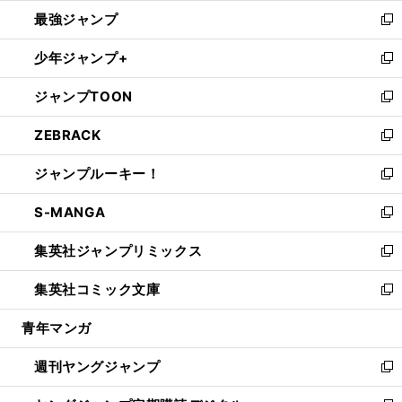
ン
ウ
し
最強ジャンプ
ド
ィ
い
新
ウ
ン
ウ
し
少年ジャンプ+
で
ド
ィ
い
新
開
ウ
ン
ウ
し
ジャンプTOON
く
で
ド
ィ
い
新
開
ウ
ン
ウ
し
ZEBRACK
く
で
ド
ィ
い
新
開
ウ
ン
ウ
し
ジャンプルーキー！
く
で
ド
ィ
い
新
開
ウ
ン
ウ
し
S-MANGA
く
で
ド
ィ
い
新
開
ウ
ン
ウ
し
集英社ジャンプリミックス
く
で
ド
ィ
い
新
開
ウ
ン
ウ
し
集英社コミック文庫
く
で
ド
ィ
い
新
開
ウ
ン
ウ
し
青年マンガ
く
で
ド
ィ
い
開
ウ
ン
ウ
週刊ヤングジャンプ
く
で
ド
ィ
新
開
ウ
ン
し