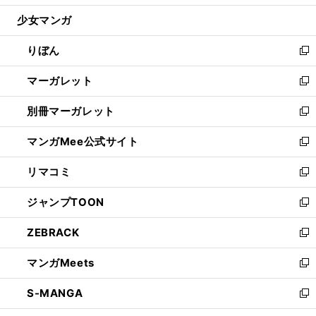
開
ウ
ン
ウ
し
少女マンガ
く
で
ド
ィ
い
開
ウ
ン
ウ
りぼん
く
で
ド
ィ
新
開
ウ
ン
し
マーガレット
く
で
ド
い
新
開
ウ
ウ
し
別冊マーガレット
く
で
ィ
い
新
開
ン
ウ
し
マンガMee公式サイト
く
ド
ィ
い
新
ウ
ン
ウ
し
リマコミ
で
ド
ィ
い
新
開
ウ
ン
ウ
し
ジャンプTOON
く
で
ド
ィ
い
新
開
ウ
ン
ウ
し
ZEBRACK
く
で
ド
ィ
い
新
開
ウ
ン
ウ
し
マンガMeets
く
で
ド
ィ
い
新
開
ウ
ン
ウ
し
S-MANGA
く
で
ド
ィ
い
新
開
ウ
ン
ウ
し