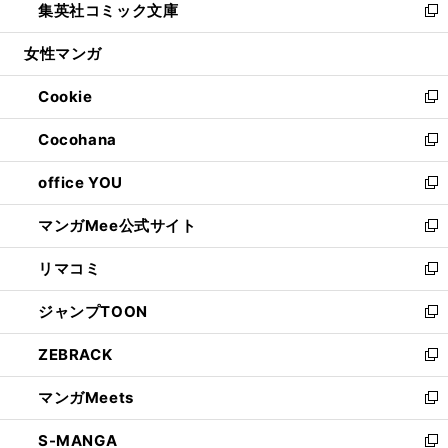
集英社コミック文庫
く
で
ド
ィ
い
新
開
ウ
ン
ウ
し
女性マンガ
く
で
ド
ィ
い
開
ウ
ン
ウ
Cookie
く
で
ド
ィ
新
開
ウ
ン
し
Cocohana
く
で
ド
い
新
開
ウ
ウ
し
office YOU
く
で
ィ
い
新
開
ン
ウ
し
マンガMee公式サイト
く
ド
ィ
い
新
ウ
ン
ウ
し
リマコミ
で
ド
ィ
い
新
開
ウ
ン
ウ
し
ジャンプTOON
く
で
ド
ィ
い
新
開
ウ
ン
ウ
し
ZEBRACK
く
で
ド
ィ
い
新
開
ウ
ン
ウ
し
マンガMeets
く
で
ド
ィ
い
新
開
ウ
ン
ウ
し
S-MANGA
く
で
ド
ィ
い
新