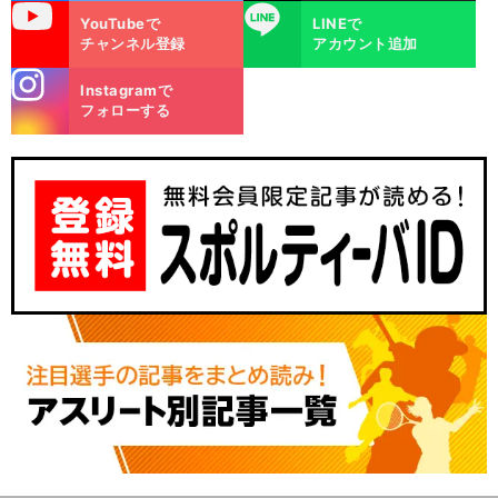
uTube
LINE
YouTubeで
LINEで
チャンネル登録
アカウント追加
stagra
Instagramで
m
フォローする
、
。
前
へ