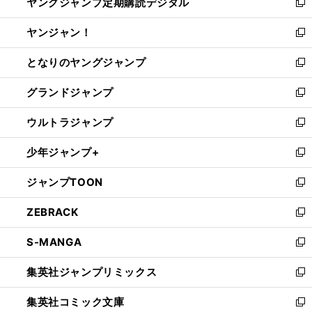
ヤングジャンプ定期購読デジタル
く
で
ド
い
新
開
ウ
ウ
し
ヤンジャン！
く
で
ィ
い
新
開
ン
ウ
し
となりのヤングジャンプ
く
ド
ィ
い
新
ウ
ン
ウ
し
グランドジャンプ
で
ド
ィ
い
新
開
ウ
ン
ウ
し
ウルトラジャンプ
く
で
ド
ィ
い
新
開
ウ
ン
ウ
し
少年ジャンプ+
く
で
ド
ィ
い
新
開
ウ
ン
ウ
し
ジャンプTOON
く
で
ド
ィ
い
新
開
ウ
ン
ウ
し
ZEBRACK
く
で
ド
ィ
い
新
開
ウ
ン
ウ
し
S-MANGA
く
で
ド
ィ
い
新
開
ウ
ン
ウ
し
集英社ジャンプリミックス
く
で
ド
ィ
い
新
開
ウ
ン
ウ
し
集英社コミック文庫
く
で
ド
ィ
い
新