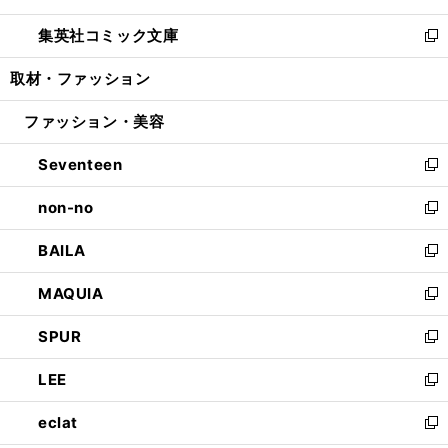
開
ウ
ン
ウ
し
集英社コミック文庫
く
で
ド
ィ
い
新
開
ウ
ン
ウ
し
取材・ファッション
く
で
ド
ィ
い
開
ウ
ン
ウ
ファッション・美容
く
で
ド
ィ
開
ウ
ン
Seventeen
く
で
ド
新
開
ウ
し
non-no
く
で
い
新
開
ウ
し
BAILA
く
ィ
い
新
ン
ウ
し
MAQUIA
ド
ィ
い
新
ウ
ン
ウ
し
SPUR
で
ド
ィ
い
新
開
ウ
ン
ウ
し
LEE
く
で
ド
ィ
い
新
開
ウ
ン
ウ
し
eclat
く
で
ド
ィ
い
新
開
ウ
ン
ウ
し