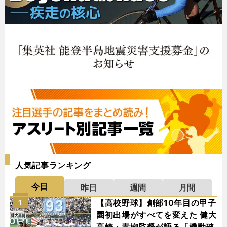
人気記事ランキング
今日
昨日
週間
月間
【高校野球】創部10年目の甲子
1
園初出場がすべてを変えた 健大
高崎・青栁監督が語る「機動破