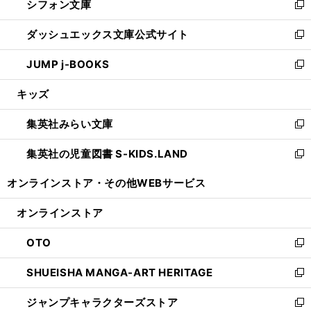
シフォン文庫
く
で
ィ
い
新
開
ン
ウ
し
ダッシュエックス文庫公式サイト
く
ド
ィ
い
新
ウ
ン
ウ
し
JUMP j-BOOKS
で
ド
ィ
い
新
開
ウ
ン
ウ
し
キッズ
く
で
ド
ィ
い
開
ウ
ン
ウ
集英社みらい文庫
く
で
ド
ィ
新
開
ウ
ン
し
集英社の児童図書 S-KIDS.LAND
く
で
ド
い
新
開
ウ
ウ
し
オンラインストア・
その他WEBサービス
く
で
ィ
い
開
ン
ウ
オンラインストア
く
ド
ィ
ウ
ン
OTO
で
ド
新
開
ウ
し
SHUEISHA MANGA-ART HERITAGE
く
で
い
新
開
ウ
し
ジャンプキャラクターズストア
く
ィ
い
新