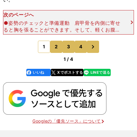
次のページへ
●姿勢のチェックと準備運動 肩甲骨を内側に寄せ
ると胸を張ることができます。そして、軽くお腹を
引っ込めることで、重心の位置が理想に近くになり
ます。馬場さんは、これはできているのですが、も
次
1
2
3
4
のページへ
うひとつ。肋骨を
1 / 4
いいね
Xでポストする
LINEで送る
line
faceboo
x
k
Googleの「優先ソース」について