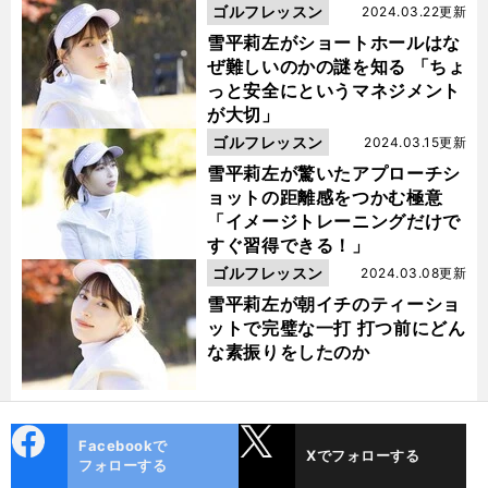
ゴルフレッスン
2024.03.22更新
雪平莉左がショートホールはな
ぜ難しいのかの謎を知る 「ちょ
っと安全にというマネジメント
が大切」
ゴルフレッスン
2024.03.15更新
雪平莉左が驚いたアプローチシ
ョットの距離感をつかむ極意
「イメージトレーニングだけで
すぐ習得できる！」
ゴルフレッスン
2024.03.08更新
雪平莉左が朝イチのティーショ
ットで完璧な一打 打つ前にどん
な素振りをしたのか
cebo
X
Facebookで
Xでフォローする
ok
フォローする