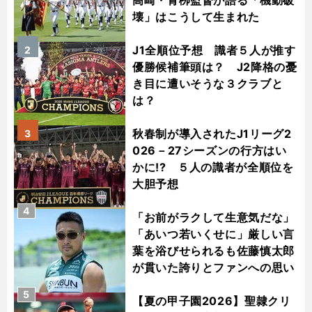
壊」はこうして生まれた
J1全順位予想 識者５人が推す
2
優勝候補筆頭は？ J2降格の憂
き目に遭いそうな３クラブと
は？
秋春制が導入されたJ1リーグ2
3
026－27シーズンの行方はい
かに!? ５人の識者が全順位を
大胆予想
4
「お前がラクして生意気だな」
「あいつ若いくせに」厳しい言
葉を浴びせられるも佐藤慎太郎
が貫いた誇りとファンへの思い
5
【夏の甲子園2026】聖隷クリ