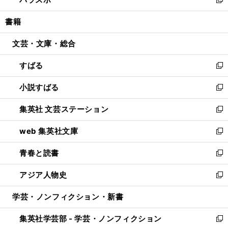
ド
ィ
い
新
開
ウ
ン
ウ
し
書籍
く
で
ド
ィ
い
開
ウ
ン
ウ
文芸・文庫・総合
く
で
ド
ィ
開
ウ
ン
すばる
く
で
ド
新
開
ウ
し
小説すばる
く
で
い
新
開
ウ
し
集英社 文芸ステーション
く
ィ
い
新
ン
ウ
し
web 集英社文庫
ド
ィ
い
新
ウ
ン
ウ
し
青春と読書
で
ド
ィ
い
新
開
ウ
ン
ウ
し
アジア人物史
く
で
ド
ィ
い
新
開
ウ
ン
ウ
し
学芸・ノンフィクション・新書
く
で
ド
ィ
い
開
ウ
ン
ウ
集英社学芸部 - 学芸・ノンフィクション
く
で
ド
ィ
新