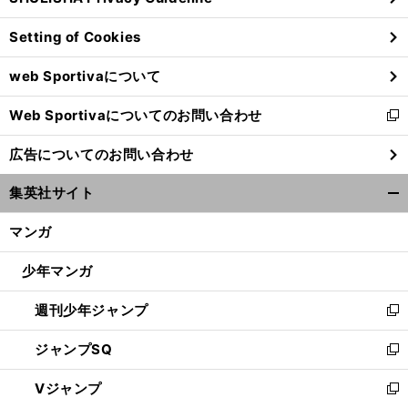
ン
Setting of Cookies
ド
ウ
web Sportivaについて
で
開
Web Sportivaについてのお問い合わせ
く
新
し
広告についてのお問い合わせ
い
ウ
集英社サイト
ィ
開
ン
く/
マンガ
ド
閉
ウ
じ
少年マンガ
で
る
開
週刊少年ジャンプ
く
新
し
ジャンプSQ
い
新
ウ
し
Vジャンプ
ィ
い
新