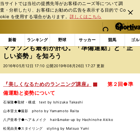
当サイトでは当社の提携先等がお客様のニーズ等について調
査・分析したり、お客様にお勧めの広告を表⽰する⽬的で Co
閉じ
okie を使⽤する場合があります。
詳しくはこちら
る
マイペ
web Sportiva (webスポルティーバ)
検索
メニュ
we
ー
Doスポーツの記事一覧
ランニング
マラソンも最初
b
ジ
新着
ランキング
野球
サッカー
競馬
ゴル
ス
マラソンも最初が肝心。「準備運動」と「正
ポ
しい姿勢」を知ろう
ル
テ
2016年05月12日 17:10 公開
2019年08月26日 17:27 更新
ィ
ー
バ
『美しくなるためのランニング講座』
第２回●準
備運動と姿勢について
石塚隆●取材・構成 text by Ishizuka Takashi
山本雷太●撮影 photo by Yamamoto Raita
八戸亜希子●ヘア＆メイク hair&make-up by Hachinohe Akiko
松尾由美●スタイリング styling by Matsuo Yumi