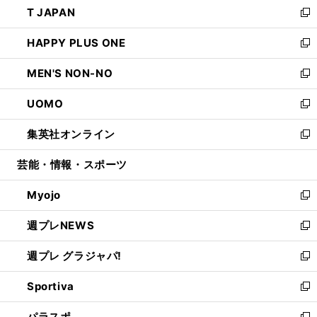
T JAPAN
く
で
ド
ィ
い
新
開
ウ
ン
ウ
し
HAPPY PLUS ONE
く
で
ド
ィ
い
新
開
ウ
ン
ウ
し
MEN'S NON-NO
く
で
ド
ィ
い
新
開
ウ
ン
ウ
し
UOMO
く
で
ド
ィ
い
新
開
ウ
ン
ウ
し
集英社オンライン
く
で
ド
ィ
い
新
開
ウ
ン
ウ
し
芸能・情報・スポーツ
く
で
ド
ィ
い
開
ウ
ン
ウ
Myojo
く
で
ド
ィ
新
開
ウ
ン
し
週プレNEWS
く
で
ド
い
新
開
ウ
ウ
し
週プレ グラジャパ!
く
で
ィ
い
新
開
ン
ウ
し
Sportiva
く
ド
ィ
い
新
ウ
ン
ウ
し
パラスポ
で