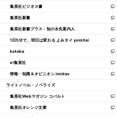
開
ウ
ン
し
集英社ビジネス書
く
で
ド
い
新
開
ウ
ウ
し
集英社新書
く
で
ィ
い
新
開
ン
ウ
し
集英社新書プラス - 知の水先案内人
く
ド
ィ
い
新
ウ
ン
ウ
し
1日5分で、明日は変わる よみタイ yomitai
で
ド
ィ
い
新
開
ウ
ン
ウ
し
kotoba
く
で
ド
ィ
い
新
開
ウ
ン
ウ
し
e!集英社
く
で
ド
ィ
い
新
開
ウ
ン
ウ
し
情報・知識＆オピニオン imidas
く
で
ド
ィ
い
新
開
ウ
ン
ウ
し
ライトノベル・ノベライズ
く
で
ド
ィ
い
開
ウ
ン
ウ
集英社Webマガジン コバルト
く
で
ド
ィ
新
開
ウ
ン
し
集英社オレンジ文庫
く
で
ド
い
新
開
ウ
ウ
し