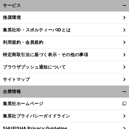
サービス
開
く/
推奨環境
閉
じ
集英社ID・スポルティーバIDとは
る
利用規約・会員規約
特定商取引法に基づく表示・その他の事項
ブラウザプッシュ通知について
サイトマップ
企業情報
開
く/
集英社ホームページ
新
閉
し
じ
集英社プライバシーガイドライン
い
る
ウ
SHUEISHA Privacy Guideline
ィ