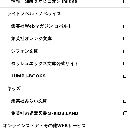
情報・知識＆オピニオン imidas
く
で
ド
ィ
い
新
開
ウ
ン
ウ
し
ライトノベル・ノベライズ
く
で
ド
ィ
い
開
ウ
ン
ウ
集英社Webマガジン コバルト
く
で
ド
ィ
新
開
ウ
ン
し
集英社オレンジ文庫
く
で
ド
い
新
開
ウ
ウ
し
シフォン文庫
く
で
ィ
い
新
開
ン
ウ
し
ダッシュエックス文庫公式サイト
く
ド
ィ
い
新
ウ
ン
ウ
し
JUMP j-BOOKS
で
ド
ィ
い
新
開
ウ
ン
ウ
し
キッズ
く
で
ド
ィ
い
開
ウ
ン
ウ
集英社みらい文庫
く
で
ド
ィ
新
開
ウ
ン
し
集英社の児童図書 S-KIDS.LAND
く
で
ド
い
新
開
ウ
ウ
し
オンラインストア・
その他WEBサービス
く
で
ィ
い