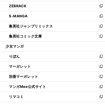
開
ウ
ン
ウ
し
ZEBRACK
く
で
ド
ィ
い
新
開
ウ
ン
ウ
し
S-MANGA
く
で
ド
ィ
い
新
開
ウ
ン
ウ
し
集英社ジャンプリミックス
く
で
ド
ィ
い
新
開
ウ
ン
ウ
し
集英社コミック文庫
く
で
ド
ィ
い
新
開
ウ
ン
ウ
し
少女マンガ
く
で
ド
ィ
い
開
ウ
ン
ウ
りぼん
く
で
ド
ィ
新
開
ウ
ン
し
マーガレット
く
で
ド
い
新
開
ウ
ウ
し
別冊マーガレット
く
で
ィ
い
新
開
ン
ウ
し
マンガMee公式サイト
く
ド
ィ
い
新
ウ
ン
ウ
し
リマコミ
で
ド
ィ
い
新
開
ウ
ン
ウ
し