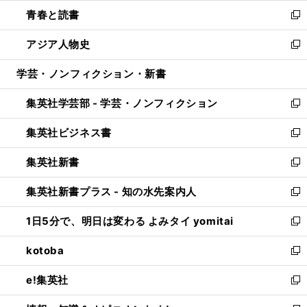
ウ
ン
ウ
し
青春と読書
で
ド
ィ
い
新
開
ウ
ン
ウ
し
アジア人物史
く
で
ド
ィ
い
新
開
ウ
ン
ウ
し
学芸・ノンフィクション・新書
く
で
ド
ィ
い
開
ウ
ン
ウ
集英社学芸部 - 学芸・ノンフィクション
く
で
ド
ィ
新
開
ウ
ン
し
集英社ビジネス書
く
で
ド
い
新
開
ウ
ウ
し
集英社新書
く
で
ィ
い
新
開
ン
ウ
し
集英社新書プラス - 知の水先案内人
く
ド
ィ
い
新
ウ
ン
ウ
し
1日5分で、明日は変わる よみタイ yomitai
で
ド
ィ
い
新
開
ウ
ン
ウ
し
kotoba
く
で
ド
ィ
い
新
開
ウ
ン
ウ
し
e!集英社
く
で
ド
ィ
い
新
開
ウ
ン
ウ
し