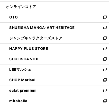
開
ン
ウ
オンラインストア
く
ド
ィ
ウ
ン
OTO
で
ド
新
開
ウ
し
SHUEISHA MANGA-ART HERITAGE
く
で
い
新
開
ウ
し
ジャンプキャラクターズストア
く
ィ
い
新
ン
ウ
し
HAPPY PLUS STORE
ド
ィ
い
新
ウ
ン
ウ
し
SHUEISHA VOX
で
ド
ィ
い
新
開
ウ
ン
ウ
し
LEEマルシェ
く
で
ド
ィ
い
新
開
ウ
ン
ウ
し
SHOP Marisol
く
で
ド
ィ
い
新
開
ウ
ン
ウ
し
eclat premium
く
で
ド
ィ
い
新
開
ウ
ン
ウ
し
mirabella
く
で
ド
ィ
い
新
開
ウ
ン
ウ
し