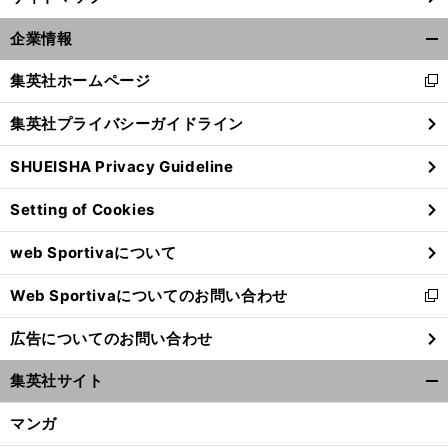
企業情報
開
く/
集英社ホームページ
新
閉
し
じ
集英社プライバシーガイドライン
い
る
ウ
SHUEISHA Privacy Guideline
ィ
ン
Setting of Cookies
ド
ウ
web Sportivaについて
で
開
Web Sportivaについてのお問い合わせ
く
新
し
広告についてのお問い合わせ
い
ウ
集英社サイト
ィ
開
ン
く/
マンガ
ド
閉
ウ