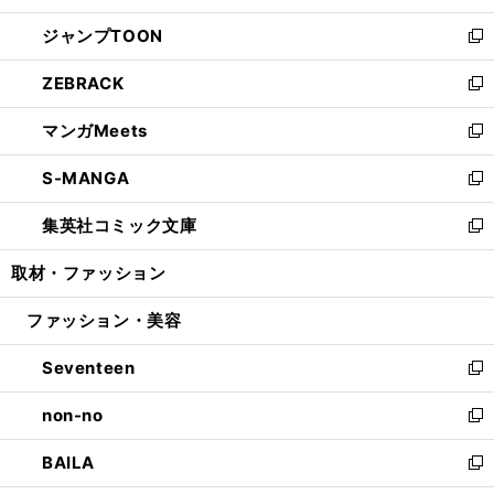
開
ウ
ン
ウ
し
ジャンプTOON
く
で
ド
ィ
い
新
開
ウ
ン
ウ
し
ZEBRACK
く
で
ド
ィ
い
新
開
ウ
ン
ウ
し
マンガMeets
く
で
ド
ィ
い
新
開
ウ
ン
ウ
し
S-MANGA
く
で
ド
ィ
い
新
開
ウ
ン
ウ
し
集英社コミック文庫
く
で
ド
ィ
い
新
開
ウ
ン
ウ
し
取材・ファッション
く
で
ド
ィ
い
開
ウ
ン
ウ
ファッション・美容
く
で
ド
ィ
開
ウ
ン
Seventeen
く
で
ド
新
開
ウ
し
non-no
く
で
い
新
開
ウ
し
BAILA
く
ィ
い
新
ン
ウ
し