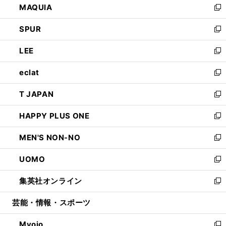
MAQUIA
ド
ィ
い
新
ウ
ン
ウ
し
SPUR
で
ド
ィ
い
新
開
ウ
ン
ウ
し
LEE
く
で
ド
ィ
い
新
開
ウ
ン
ウ
し
eclat
く
で
ド
ィ
い
新
開
ウ
ン
ウ
し
T JAPAN
く
で
ド
ィ
い
新
開
ウ
ン
ウ
し
HAPPY PLUS ONE
く
で
ド
ィ
い
新
開
ウ
ン
ウ
し
MEN'S NON-NO
く
で
ド
ィ
い
新
開
ウ
ン
ウ
し
UOMO
く
で
ド
ィ
い
新
開
ウ
ン
ウ
し
集英社オンライン
く
で
ド
ィ
い
新
開
ウ
ン
ウ
し
芸能・情報・スポーツ
く
で
ド
ィ
い
開
ウ
ン
ウ
Myojo
く
で
ド
ィ