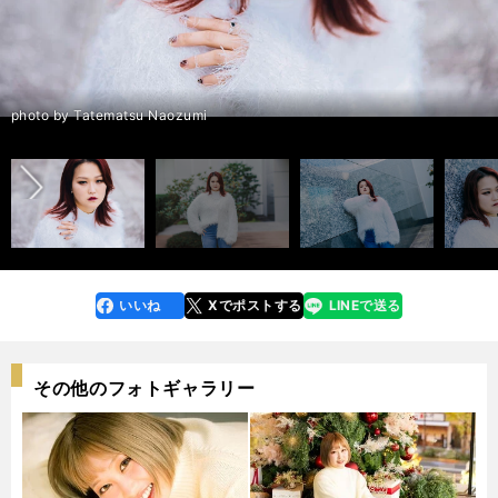
前へ
photo by Tatematsu Naozumi
いいね
Xでポストする
LINEで送る
line
faceboo
x
k
その他のフォトギャラリー