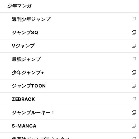
じ
少年マンガ
で
る
開
週刊少年ジャンプ
く
新
し
ジャンプSQ
い
新
ウ
し
Vジャンプ
ィ
い
新
ン
ウ
し
最強ジャンプ
ド
ィ
い
新
ウ
ン
ウ
し
少年ジャンプ+
で
ド
ィ
い
新
開
ウ
ン
ウ
し
ジャンプTOON
く
で
ド
ィ
い
新
開
ウ
ン
ウ
し
ZEBRACK
く
で
ド
ィ
い
新
開
ウ
ン
ウ
し
ジャンプルーキー！
く
で
ド
ィ
い
新
開
ウ
ン
ウ
し
S-MANGA
く
で
ド
ィ
い
新
開
ウ
ン
ウ
し
く