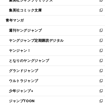
集英社ジャンプリミックス
で
ド
ィ
い
新
開
ウ
ン
ウ
し
集英社コミック文庫
く
で
ド
ィ
い
新
開
ウ
ン
ウ
し
青年マンガ
く
で
ド
ィ
い
開
ウ
ン
ウ
週刊ヤングジャンプ
く
で
ド
ィ
新
開
ウ
ン
し
ヤングジャンプ定期購読デジタル
く
で
ド
い
新
開
ウ
ウ
し
ヤンジャン！
く
で
ィ
い
新
開
ン
ウ
し
となりのヤングジャンプ
く
ド
ィ
い
新
ウ
ン
ウ
し
グランドジャンプ
で
ド
ィ
い
新
開
ウ
ン
ウ
し
ウルトラジャンプ
く
で
ド
ィ
い
新
開
ウ
ン
ウ
し
少年ジャンプ+
く
で
ド
ィ
い
新
開
ウ
ン
ウ
し
ジャンプTOON
く
で
ド
ィ
い
新