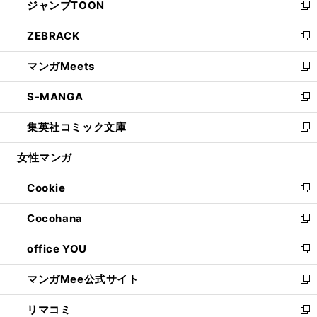
ジャンプTOON
く
で
ド
ィ
い
新
開
ウ
ン
ウ
し
ZEBRACK
く
で
ド
ィ
い
新
開
ウ
ン
ウ
し
マンガMeets
く
で
ド
ィ
い
新
開
ウ
ン
ウ
し
S-MANGA
く
で
ド
ィ
い
新
開
ウ
ン
ウ
し
集英社コミック文庫
く
で
ド
ィ
い
新
開
ウ
ン
ウ
し
女性マンガ
く
で
ド
ィ
い
開
ウ
ン
ウ
Cookie
く
で
ド
ィ
新
開
ウ
ン
し
Cocohana
く
で
ド
い
新
開
ウ
ウ
し
office YOU
く
で
ィ
い
新
開
ン
ウ
し
マンガMee公式サイト
く
ド
ィ
い
新
ウ
ン
ウ
し
リマコミ
で
ド
ィ
い
新