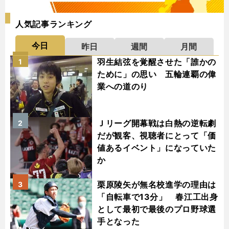
人気記事ランキング
今日
昨日
週間
月間
羽生結弦を覚醒させた「誰かの
1
ために」の思い 五輪連覇の偉
業への道のり
Ｊリーグ開幕戦は白熱の逆転劇
2
だが観客、視聴者にとって「価
値あるイベント」になっていた
か
栗原陵矢が無名校進学の理由は
3
「自転車で13分」 春江工出身
として最初で最後のプロ野球選
手となった