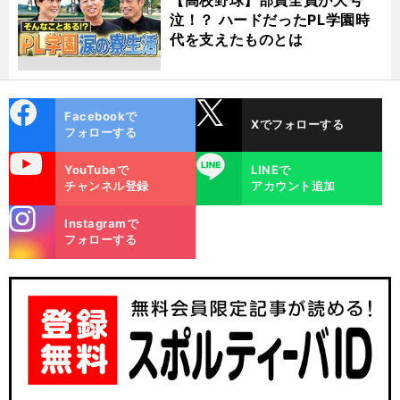
泣！？ ハードだったPL学園時
代を支えたものとは
cebo
X
Facebookで
Xでフォローする
ok
フォローする
uTube
LINE
YouTubeで
LINEで
チャンネル登録
アカウント追加
stagra
Instagramで
m
フォローする