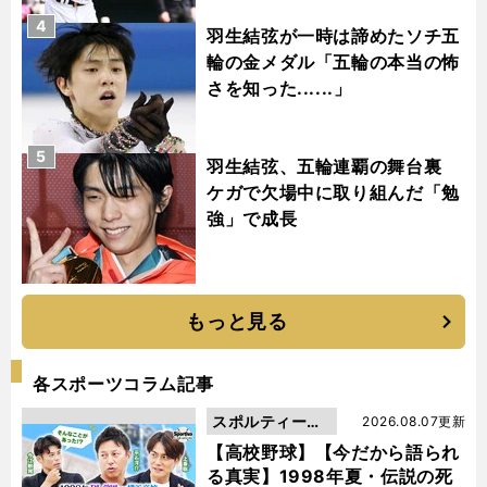
4
羽生結弦が一時は諦めたソチ五
輪の金メダル「五輪の本当の怖
さを知った......」
5
羽生結弦、五輪連覇の舞台裏
ケガで欠場中に取り組んだ「勉
強」で成長
もっと見る
各スポーツコラム記事
スポルティーバ
2026.08.07更新
動画
【高校野球】【今だから語られ
る真実】1998年夏・伝説の死