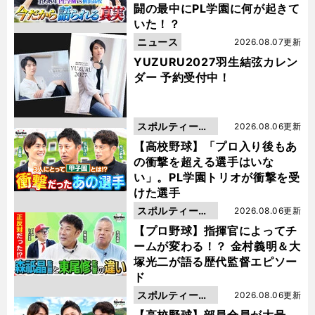
闘の最中にPL学園に何が起きて
いた！？
ニュース
2026.08.07更新
YUZURU2027羽生結弦カレン
ダー 予約受付中！
スポルティーバ
2026.08.06更新
動画
【高校野球】「プロ入り後もあ
の衝撃を超える選手はいな
い」。PL学園トリオが衝撃を受
けた選手
スポルティーバ
2026.08.06更新
動画
【プロ野球】指揮官によってチ
ームが変わる！？ 金村義明＆大
塚光二が語る歴代監督エピソー
ド
スポルティーバ
2026.08.06更新
動画
【高校野球】部員全員が大号