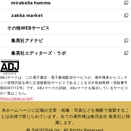
mirabella homme
く
で
ド
ィ
い
新
開
ウ
ン
ウ
し
zakka market
く
で
ド
ィ
い
新
開
ウ
ン
ウ
し
その他WEBサービス
く
で
ド
ィ
い
開
ウ
ン
ウ
集英社アドナビ
く
で
ド
ィ
新
開
ウ
ン
し
集英社エディターズ・ラボ
く
で
ド
い
新
開
ウ
ウ
し
く
で
ィ
い
開
ン
ウ
ABJマークは、この電子書店・電子書籍配信サービスが、著作権者からコンテ
く
ド
ィ
ンツ使用許諾を得た正規版配信サービスであることを示す登録商標（登録番号
ウ
ン
第6091713号）です。ABJマークの詳細、ABJマークを掲示しているサービス
で
ド
の一覧はこちら。
開
ウ
https://aebs.or.jp/
新
く
で
し
い
開
本ホームページに記載の文章・画像・写真などを無断で複製するこ
ウ
く
とは法律で禁じられています。全ての著作権は株式会社 集英社に帰
ィ
属します。
ン
ド
© SHUEISHA Inc. All Rights Reserved.