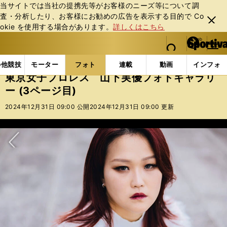
当サイトでは当社の提携先等がお客様のニーズ等について調
査・分析したり、お客様にお勧めの広告を表⽰する⽬的で Co
閉じ
okie を使⽤する場合があります。
詳しくはこちら
る
マイペ
web Sportiva (webスポルティーバ)
検索
メニュ
we
ー
フォトギャラリー
東京女子プロレス 山下実優フォトギャ
b
ジ
の他競技
モーター
フォト
連載
動画
インフォ
ス
東京女子プロレス 山下実優フォトギャラリ
ポ
ー (3ページ目)
ル
テ
2024年12月31日 09:00 公開
2024年12月31日 09:00 更新
ィ
ー
バ
次へ