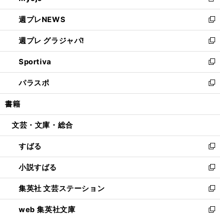
新
開
ウ
ン
し
週プレNEWS
く
で
ド
い
新
開
ウ
ウ
し
週プレ グラジャパ!
く
で
ィ
い
新
開
ン
ウ
し
Sportiva
く
ド
ィ
い
新
ウ
ン
ウ
し
パラスポ
で
ド
ィ
い
新
開
ウ
ン
ウ
し
書籍
く
で
ド
ィ
い
開
ウ
ン
ウ
文芸・文庫・総合
く
で
ド
ィ
開
ウ
ン
すばる
く
で
ド
新
開
ウ
し
小説すばる
く
で
い
新
開
ウ
し
集英社 文芸ステーション
く
ィ
い
新
ン
ウ
し
web 集英社文庫
ド
ィ
い
新