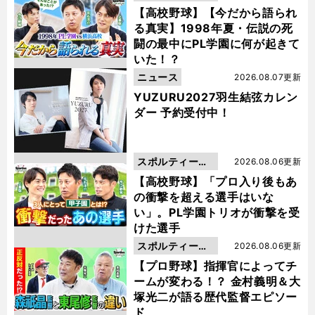
動画
【高校野球】【今だから語られ
る真実】1998年夏・伝説の死
闘の最中にPL学園に何が起きて
いた！？
ニュース
2026.08.07更新
YUZURU2027羽生結弦カレン
ダー 予約受付中！
スポルティーバ
2026.08.06更新
動画
【高校野球】「プロ入り後もあ
の衝撃を超える選手はいな
い」。PL学園トリオが衝撃を受
けた選手
スポルティーバ
2026.08.06更新
動画
【プロ野球】指揮官によってチ
ームが変わる！？ 金村義明＆大
塚光二が語る歴代監督エピソー
ド