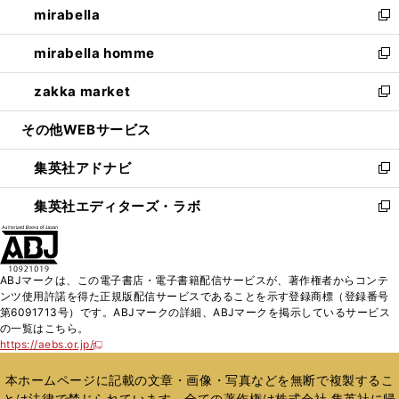
mirabella
く
で
ド
ィ
い
新
開
ウ
ン
ウ
し
mirabella homme
く
で
ド
ィ
い
新
開
ウ
ン
ウ
し
zakka market
く
で
ド
ィ
い
新
開
ウ
ン
ウ
し
その他WEBサービス
く
で
ド
ィ
い
開
ウ
ン
ウ
集英社アドナビ
く
で
ド
ィ
新
開
ウ
ン
し
集英社エディターズ・ラボ
く
で
ド
い
新
開
ウ
ウ
し
く
で
ィ
い
開
ン
ウ
ABJマークは、この電子書店・電子書籍配信サービスが、著作権者からコンテ
く
ド
ィ
ンツ使用許諾を得た正規版配信サービスであることを示す登録商標（登録番号
ウ
ン
第6091713号）です。ABJマークの詳細、ABJマークを掲示しているサービス
で
ド
の一覧はこちら。
開
ウ
https://aebs.or.jp/
新
く
で
し
い
開
本ホームページに記載の文章・画像・写真などを無断で複製するこ
ウ
く
とは法律で禁じられています。全ての著作権は株式会社 集英社に帰