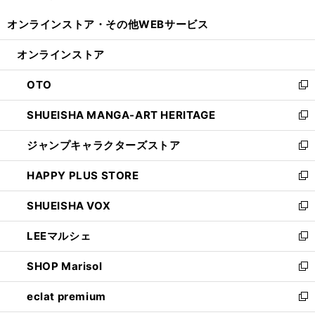
開
ウ
ウ
し
オンラインストア・
その他WEBサービス
く
で
ィ
い
開
ン
ウ
オンラインストア
く
ド
ィ
ウ
ン
OTO
で
ド
新
開
ウ
し
SHUEISHA MANGA-ART HERITAGE
く
で
い
新
開
ウ
し
ジャンプキャラクターズストア
く
ィ
い
新
ン
ウ
し
HAPPY PLUS STORE
ド
ィ
い
新
ウ
ン
ウ
し
SHUEISHA VOX
で
ド
ィ
い
新
開
ウ
ン
ウ
し
LEEマルシェ
く
で
ド
ィ
い
新
開
ウ
ン
ウ
し
SHOP Marisol
く
で
ド
ィ
い
新
開
ウ
ン
ウ
し
eclat premium
く
で
ド
ィ
い
新
開
ウ
ン
ウ
し