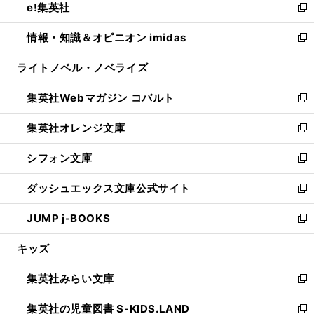
e!集英社
く
で
ド
ィ
い
新
開
ウ
ン
ウ
し
情報・知識＆オピニオン imidas
く
で
ド
ィ
い
新
開
ウ
ン
ウ
し
ライトノベル・ノベライズ
く
で
ド
ィ
い
開
ウ
ン
ウ
集英社Webマガジン コバルト
く
で
ド
ィ
新
開
ウ
ン
し
集英社オレンジ文庫
く
で
ド
い
新
開
ウ
ウ
し
シフォン文庫
く
で
ィ
い
新
開
ン
ウ
し
ダッシュエックス文庫公式サイト
く
ド
ィ
い
新
ウ
ン
ウ
し
JUMP j-BOOKS
で
ド
ィ
い
新
開
ウ
ン
ウ
し
キッズ
く
で
ド
ィ
い
開
ウ
ン
ウ
集英社みらい文庫
く
で
ド
ィ
新
開
ウ
ン
し
集英社の児童図書 S-KIDS.LAND
く
で
ド
い
新