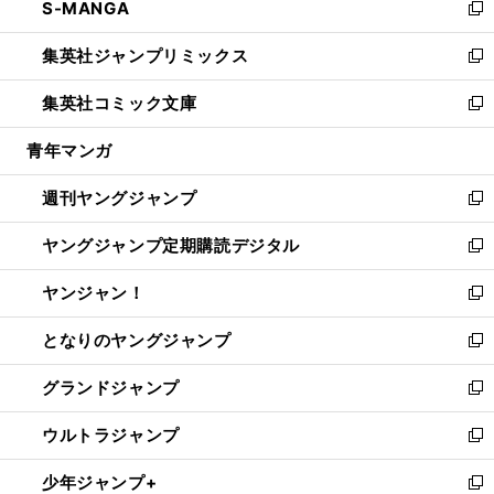
S-MANGA
く
で
ド
ィ
い
新
開
ウ
ン
ウ
し
集英社ジャンプリミックス
く
で
ド
ィ
い
新
開
ウ
ン
ウ
し
集英社コミック文庫
く
で
ド
ィ
い
新
開
ウ
ン
ウ
し
青年マンガ
く
で
ド
ィ
い
開
ウ
ン
ウ
週刊ヤングジャンプ
く
で
ド
ィ
新
開
ウ
ン
し
ヤングジャンプ定期購読デジタル
く
で
ド
い
新
開
ウ
ウ
し
ヤンジャン！
く
で
ィ
い
新
開
ン
ウ
し
となりのヤングジャンプ
く
ド
ィ
い
新
ウ
ン
ウ
し
グランドジャンプ
で
ド
ィ
い
新
開
ウ
ン
ウ
し
ウルトラジャンプ
く
で
ド
ィ
い
新
開
ウ
ン
ウ
し
少年ジャンプ+
く
で
ド
ィ
い
新