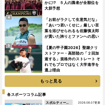
かに!? ５人の識者が全順位を
大胆予想
4
「お前がラクして生意気だな」
「あいつ若いくせに」厳しい言
葉を浴びせられるも佐藤慎太郎
が貫いた誇りとファンへの思い
5
【夏の甲子園2026】聖隷クリ
ストファー・高部陸の「２回加
速する」規格外のストレート そ
れでもプロではなく大学進学を
選ぶ理由
もっと見る
各スポーツコラム記事
スポルティーバ
2026.08.07更新