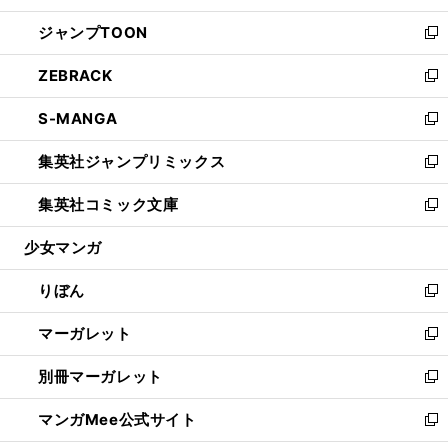
開
ウ
ン
ウ
し
ジャンプTOON
く
で
ド
ィ
い
新
開
ウ
ン
ウ
し
ZEBRACK
く
で
ド
ィ
い
新
開
ウ
ン
ウ
し
S-MANGA
く
で
ド
ィ
い
新
開
ウ
ン
ウ
し
集英社ジャンプリミックス
く
で
ド
ィ
い
新
開
ウ
ン
ウ
し
集英社コミック文庫
く
で
ド
ィ
い
新
開
ウ
ン
ウ
し
少女マンガ
く
で
ド
ィ
い
開
ウ
ン
ウ
りぼん
く
で
ド
ィ
新
開
ウ
ン
し
マーガレット
く
で
ド
い
新
開
ウ
ウ
し
別冊マーガレット
く
で
ィ
い
新
開
ン
ウ
し
マンガMee公式サイト
く
ド
ィ
い
新
ウ
ン
ウ
し