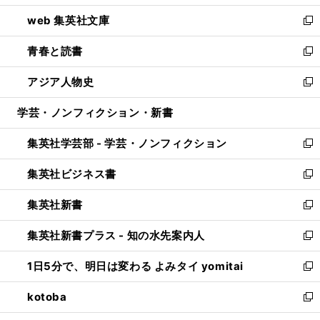
ン
ウ
し
web 集英社文庫
ド
ィ
い
新
ウ
ン
ウ
し
青春と読書
で
ド
ィ
い
新
開
ウ
ン
ウ
し
アジア人物史
く
で
ド
ィ
い
新
開
ウ
ン
ウ
し
学芸・ノンフィクション・新書
く
で
ド
ィ
い
開
ウ
ン
ウ
集英社学芸部 - 学芸・ノンフィクション
く
で
ド
ィ
新
開
ウ
ン
し
集英社ビジネス書
く
で
ド
い
新
開
ウ
ウ
し
集英社新書
く
で
ィ
い
新
開
ン
ウ
し
集英社新書プラス - 知の水先案内人
く
ド
ィ
い
新
ウ
ン
ウ
し
1日5分で、明日は変わる よみタイ yomitai
で
ド
ィ
い
新
開
ウ
ン
ウ
し
kotoba
く
で
ド
ィ
い
新
開
ウ
ン
ウ
し