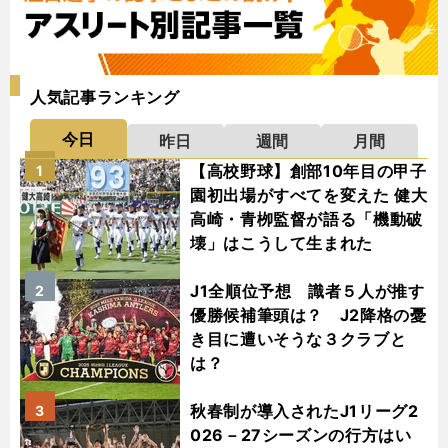
人気記事ランキング
今日
昨日
週間
月間
【高校野球】創部10年目の甲子
1
園初出場がすべてを変えた 健大
高崎・青栁監督が語る「機動破
壊」はこうして生まれた
J1全順位予想 識者５人が推す
2
優勝候補筆頭は？ J2降格の憂
き目に遭いそうな３クラブと
は？
秋春制が導入されたJ1リーグ2
3
026－27シーズンの行方はい