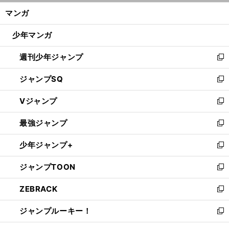
ン
く/
マンガ
ド
閉
ウ
じ
少年マンガ
で
る
開
週刊少年ジャンプ
く
新
し
ジャンプSQ
い
新
ウ
し
Vジャンプ
ィ
い
新
ン
ウ
し
最強ジャンプ
ド
ィ
い
新
ウ
ン
ウ
し
少年ジャンプ+
で
ド
ィ
い
新
開
ウ
ン
ウ
し
ジャンプTOON
く
で
ド
ィ
い
新
開
ウ
ン
ウ
し
ZEBRACK
く
で
ド
ィ
い
新
開
ウ
ン
ウ
し
ジャンプルーキー！
く
で
ド
ィ
い
新
開
ウ
ン
ウ
し