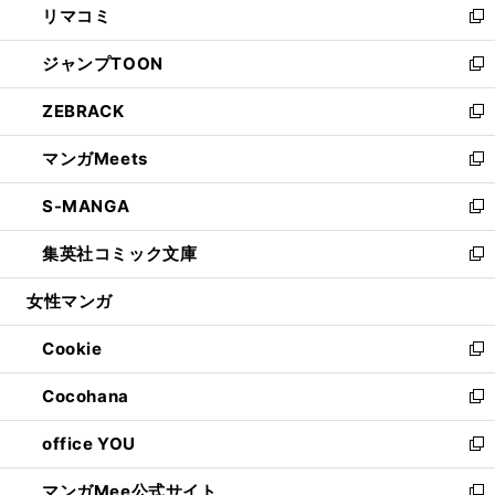
リマコミ
で
ド
ィ
い
新
開
ウ
ン
ウ
し
ジャンプTOON
く
で
ド
ィ
い
新
開
ウ
ン
ウ
し
ZEBRACK
く
で
ド
ィ
い
新
開
ウ
ン
ウ
し
マンガMeets
く
で
ド
ィ
い
新
開
ウ
ン
ウ
し
S-MANGA
く
で
ド
ィ
い
新
開
ウ
ン
ウ
し
集英社コミック文庫
く
で
ド
ィ
い
新
開
ウ
ン
ウ
し
女性マンガ
く
で
ド
ィ
い
開
ウ
ン
ウ
Cookie
く
で
ド
ィ
新
開
ウ
ン
し
Cocohana
く
で
ド
い
新
開
ウ
ウ
し
office YOU
く
で
ィ
い
新
開
ン
ウ
し
マンガMee公式サイト
く
ド
ィ
い