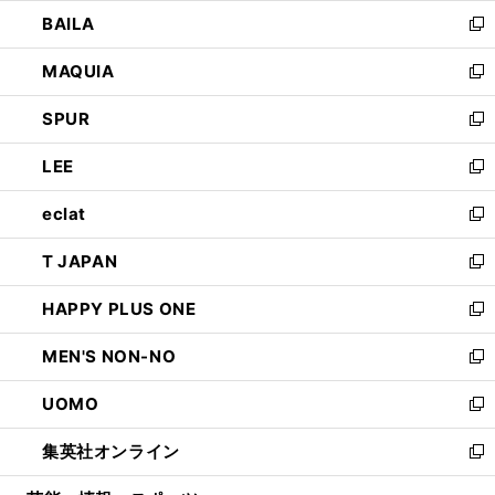
ウ
し
BAILA
く
ィ
い
新
ン
ウ
し
MAQUIA
ド
ィ
い
新
ウ
ン
ウ
し
SPUR
で
ド
ィ
い
新
開
ウ
ン
ウ
し
LEE
く
で
ド
ィ
い
新
開
ウ
ン
ウ
し
eclat
く
で
ド
ィ
い
新
開
ウ
ン
ウ
し
T JAPAN
く
で
ド
ィ
い
新
開
ウ
ン
ウ
し
HAPPY PLUS ONE
く
で
ド
ィ
い
新
開
ウ
ン
ウ
し
MEN'S NON-NO
く
で
ド
ィ
い
新
開
ウ
ン
ウ
し
UOMO
く
で
ド
ィ
い
新
開
ウ
ン
ウ
し
集英社オンライン
く
で
ド
ィ
い
新
開
ウ
ン
ウ
し