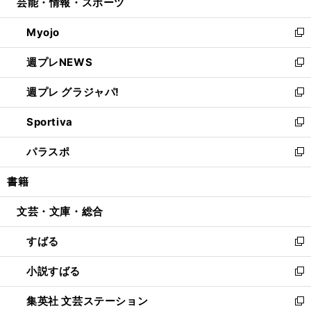
芸能・情報・スポーツ
く
で
ド
ィ
い
開
ウ
ン
ウ
Myojo
く
で
ド
ィ
新
開
ウ
ン
し
週プレNEWS
く
で
ド
い
新
開
ウ
ウ
し
週プレ グラジャパ!
く
で
ィ
い
新
開
ン
ウ
し
Sportiva
く
ド
ィ
い
新
ウ
ン
ウ
し
パラスポ
で
ド
ィ
い
新
開
ウ
ン
ウ
し
書籍
く
で
ド
ィ
い
開
ウ
ン
ウ
文芸・文庫・総合
く
で
ド
ィ
開
ウ
ン
すばる
く
で
ド
新
開
ウ
し
小説すばる
く
で
い
新
開
ウ
し
集英社 文芸ステーション
く
ィ
い
新