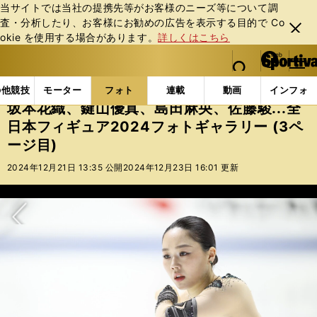
当サイトでは当社の提携先等がお客様のニーズ等について調
査・分析したり、お客様にお勧めの広告を表⽰する⽬的で Co
閉じ
okie を使⽤する場合があります。
詳しくはこちら
る
マイペ
web Sportiva (webスポルティーバ)
検索
メニュ
we
ー
フォトギャラリー
坂本花織、鍵山優真、島田麻央、佐藤駿
b
ジ
の他競技
モーター
フォト
連載
動画
インフォ
ス
坂本花織、鍵山優真、島田麻央、佐藤駿...全
ポ
日本フィギュア2024フォトギャラリー (3ペ
ル
ージ目)
テ
ィ
2024年12月21日 13:35 公開
2024年12月23日 16:01 更新
ー
バ
次へ