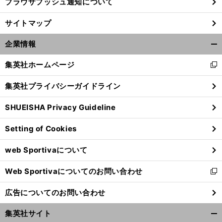
ブラウザプッシュ通知について
サイトマップ
企業情報
開
く/
集英社ホームページ
新
閉
し
じ
集英社プライバシーガイドライン
い
る
ウ
SHUEISHA Privacy Guideline
ィ
ン
Setting of Cookies
ド
ウ
web Sportivaについて
で
開
Web Sportivaについてのお問い合わせ
く
新
し
広告についてのお問い合わせ
い
ウ
集英社サイト
ィ
開