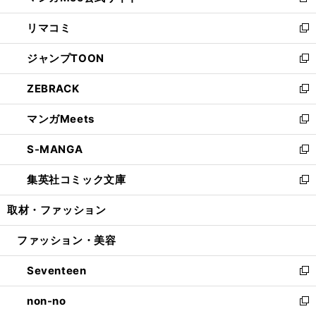
新
ウ
ン
ウ
し
リマコミ
で
ド
ィ
い
新
開
ウ
ン
ウ
し
ジャンプTOON
く
で
ド
ィ
い
新
開
ウ
ン
ウ
し
ZEBRACK
く
で
ド
ィ
い
新
開
ウ
ン
ウ
し
マンガMeets
く
で
ド
ィ
い
新
開
ウ
ン
ウ
し
S-MANGA
く
で
ド
ィ
い
新
開
ウ
ン
ウ
し
集英社コミック文庫
く
で
ド
ィ
い
新
開
ウ
ン
ウ
し
取材・ファッション
く
で
ド
ィ
い
開
ウ
ン
ウ
ファッション・美容
く
で
ド
ィ
開
ウ
ン
Seventeen
く
で
ド
新
開
ウ
し
non-no
く
で
い
新
開