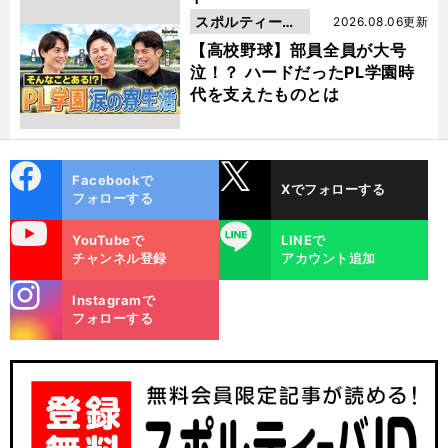
スポルティーバ
2026.08.06更新
動画
【高校野球】部員全員が大号
泣！？ ハードだったPL学園時
代を支えたものとは
cebo
X
Facebookで
Xでフォローする
ok
フォローする
uTube
LINE
YouTubeで
LINEで
チャンネル登録
アカウント追加
stagra
Instagramで
m
フォローする