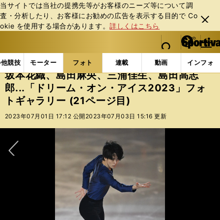
当サイトでは当社の提携先等がお客様のニーズ等について調
査・分析したり、お客様にお勧めの広告を表⽰する⽬的で Co
閉じ
okie を使⽤する場合があります。
詳しくはこちら
る
マイペ
web Sportiva (webスポルティーバ)
検索
メニュ
we
ー
フォトギャラリー
坂本花織、島田麻央、三浦佳生、島田高
b
ジ
の他競技
モーター
フォト
連載
動画
インフォ
ス
坂本花織、島田麻央、三浦佳生、島田高志
ポ
郎...「ドリーム・オン・アイス2023」フォ
ル
トギャラリー (21ページ目)
テ
ィ
2023年07月01日 17:12 公開
2023年07月03日 15:16 更新
ー
バ
次へ