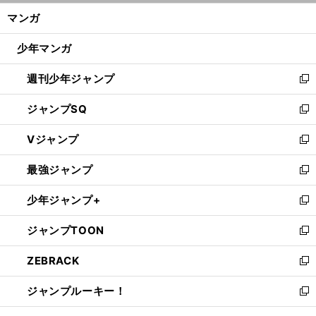
ン
く/
マンガ
ド
閉
ウ
じ
少年マンガ
で
る
開
週刊少年ジャンプ
く
新
し
ジャンプSQ
い
新
ウ
し
Vジャンプ
ィ
い
新
ン
ウ
し
最強ジャンプ
ド
ィ
い
新
ウ
ン
ウ
し
少年ジャンプ+
で
ド
ィ
い
新
開
ウ
ン
ウ
し
ジャンプTOON
く
で
ド
ィ
い
新
開
ウ
ン
ウ
し
ZEBRACK
く
で
ド
ィ
い
新
開
ウ
ン
ウ
し
ジャンプルーキー！
く
で
ド
ィ
い
新
開
ウ
ン
ウ
し