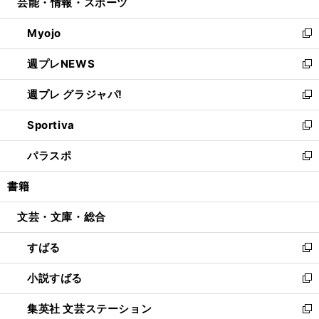
芸能・情報・スポーツ
く
で
ド
ィ
い
開
ウ
ン
ウ
Myojo
く
で
ド
ィ
新
開
ウ
ン
し
週プレNEWS
く
で
ド
い
新
開
ウ
ウ
し
週プレ グラジャパ!
く
で
ィ
い
新
開
ン
ウ
し
Sportiva
く
ド
ィ
い
新
ウ
ン
ウ
し
パラスポ
で
ド
ィ
い
新
開
ウ
ン
ウ
し
書籍
く
で
ド
ィ
い
開
ウ
ン
ウ
文芸・文庫・総合
く
で
ド
ィ
開
ウ
ン
すばる
く
で
ド
新
開
ウ
し
小説すばる
く
で
い
新
開
ウ
し
集英社 文芸ステーション
く
ィ
い
新