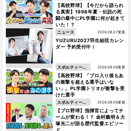
動画
【高校野球】【今だから語られ
る真実】1998年夏・伝説の死
闘の最中にPL学園に何が起きて
いた！？
ニュース
2026.08.07更新
YUZURU2027羽生結弦カレン
ダー 予約受付中！
スポルティーバ
2026.08.06更新
動画
【高校野球】「プロ入り後もあ
の衝撃を超える選手はいな
い」。PL学園トリオが衝撃を受
けた選手
スポルティーバ
2026.08.06更新
動画
【プロ野球】指揮官によってチ
ームが変わる！？ 金村義明＆大
塚光二が語る歴代監督エピソー
ド