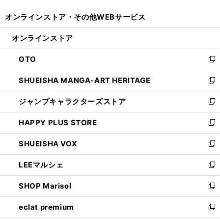
開
ウ
ウ
し
オンラインストア・
その他WEBサービス
く
で
ィ
い
開
ン
ウ
オンラインストア
く
ド
ィ
ウ
ン
OTO
で
ド
新
開
ウ
し
SHUEISHA MANGA-ART HERITAGE
く
で
い
新
開
ウ
し
ジャンプキャラクターズストア
く
ィ
い
新
ン
ウ
し
HAPPY PLUS STORE
ド
ィ
い
新
ウ
ン
ウ
し
SHUEISHA VOX
で
ド
ィ
い
新
開
ウ
ン
ウ
し
LEEマルシェ
く
で
ド
ィ
い
新
開
ウ
ン
ウ
し
SHOP Marisol
く
で
ド
ィ
い
新
開
ウ
ン
ウ
し
eclat premium
く
で
ド
ィ
い
新
開
ウ
ン
ウ
し