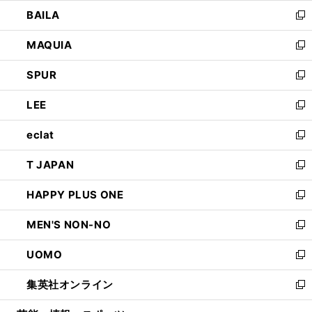
ウ
し
BAILA
く
ィ
い
新
ン
ウ
し
MAQUIA
ド
ィ
い
新
ウ
ン
ウ
し
SPUR
で
ド
ィ
い
新
開
ウ
ン
ウ
し
LEE
く
で
ド
ィ
い
新
開
ウ
ン
ウ
し
eclat
く
で
ド
ィ
い
新
開
ウ
ン
ウ
し
T JAPAN
く
で
ド
ィ
い
新
開
ウ
ン
ウ
し
HAPPY PLUS ONE
く
で
ド
ィ
い
新
開
ウ
ン
ウ
し
MEN'S NON-NO
く
で
ド
ィ
い
新
開
ウ
ン
ウ
し
UOMO
く
で
ド
ィ
い
新
開
ウ
ン
ウ
し
集英社オンライン
く
で
ド
ィ
い
新
開
ウ
ン
ウ
し