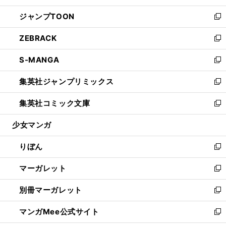
開
ウ
ン
ウ
し
ジャンプTOON
く
で
ド
ィ
い
新
開
ウ
ン
ウ
し
ZEBRACK
く
で
ド
ィ
い
新
開
ウ
ン
ウ
し
S-MANGA
く
で
ド
ィ
い
新
開
ウ
ン
ウ
し
集英社ジャンプリミックス
く
で
ド
ィ
い
新
開
ウ
ン
ウ
し
集英社コミック文庫
く
で
ド
ィ
い
新
開
ウ
ン
ウ
し
少女マンガ
く
で
ド
ィ
い
開
ウ
ン
ウ
りぼん
く
で
ド
ィ
新
開
ウ
ン
し
マーガレット
く
で
ド
い
新
開
ウ
ウ
し
別冊マーガレット
く
で
ィ
い
新
開
ン
ウ
し
マンガMee公式サイト
く
ド
ィ
い
新
ウ
ン
ウ
し