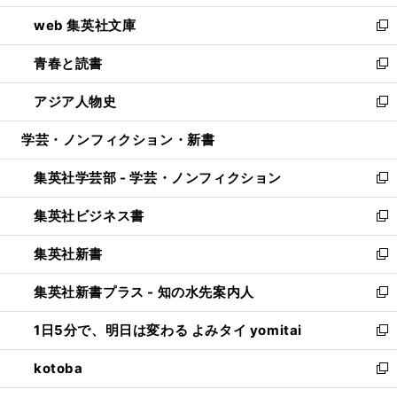
ン
ウ
し
web 集英社文庫
ド
ィ
い
新
ウ
ン
ウ
し
青春と読書
で
ド
ィ
い
新
開
ウ
ン
ウ
し
アジア人物史
く
で
ド
ィ
い
新
開
ウ
ン
ウ
し
学芸・ノンフィクション・新書
く
で
ド
ィ
い
開
ウ
ン
ウ
集英社学芸部 - 学芸・ノンフィクション
く
で
ド
ィ
新
開
ウ
ン
し
集英社ビジネス書
く
で
ド
い
新
開
ウ
ウ
し
集英社新書
く
で
ィ
い
新
開
ン
ウ
し
集英社新書プラス - 知の水先案内人
く
ド
ィ
い
新
ウ
ン
ウ
し
1日5分で、明日は変わる よみタイ yomitai
で
ド
ィ
い
新
開
ウ
ン
ウ
し
kotoba
く
で
ド
ィ
い
新
開
ウ
ン
ウ
し