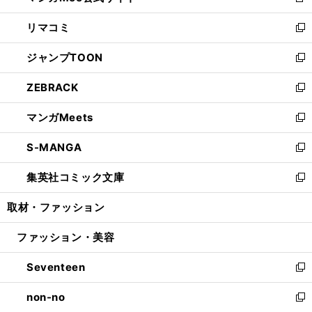
新
ウ
ン
ウ
し
リマコミ
で
ド
ィ
い
新
開
ウ
ン
ウ
し
ジャンプTOON
く
で
ド
ィ
い
新
開
ウ
ン
ウ
し
ZEBRACK
く
で
ド
ィ
い
新
開
ウ
ン
ウ
し
マンガMeets
く
で
ド
ィ
い
新
開
ウ
ン
ウ
し
S-MANGA
く
で
ド
ィ
い
新
開
ウ
ン
ウ
し
集英社コミック文庫
く
で
ド
ィ
い
新
開
ウ
ン
ウ
し
取材・ファッション
く
で
ド
ィ
い
開
ウ
ン
ウ
ファッション・美容
く
で
ド
ィ
開
ウ
ン
Seventeen
く
で
ド
新
開
ウ
し
non-no
く
で
い
新
開