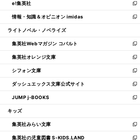
e!集英社
く
で
ド
ィ
い
新
開
ウ
ン
ウ
し
情報・知識＆オピニオン imidas
く
で
ド
ィ
い
新
開
ウ
ン
ウ
し
ライトノベル・ノベライズ
く
で
ド
ィ
い
開
ウ
ン
ウ
集英社Webマガジン コバルト
く
で
ド
ィ
新
開
ウ
ン
し
集英社オレンジ文庫
く
で
ド
い
新
開
ウ
ウ
し
シフォン文庫
く
で
ィ
い
新
開
ン
ウ
し
ダッシュエックス文庫公式サイト
く
ド
ィ
い
新
ウ
ン
ウ
し
JUMP j-BOOKS
で
ド
ィ
い
新
開
ウ
ン
ウ
し
キッズ
く
で
ド
ィ
い
開
ウ
ン
ウ
集英社みらい文庫
く
で
ド
ィ
新
開
ウ
ン
し
集英社の児童図書 S-KIDS.LAND
く
で
ド
い
新