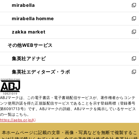
mirabella
く
で
ド
ィ
い
新
開
ウ
ン
ウ
し
mirabella homme
く
で
ド
ィ
い
新
開
ウ
ン
ウ
し
zakka market
く
で
ド
ィ
い
新
開
ウ
ン
ウ
し
その他WEBサービス
く
で
ド
ィ
い
開
ウ
ン
ウ
集英社アドナビ
く
で
ド
ィ
新
開
ウ
ン
し
集英社エディターズ・ラボ
く
で
ド
い
新
開
ウ
ウ
し
く
で
ィ
い
開
ン
ウ
ABJマークは、この電子書店・電子書籍配信サービスが、著作権者からコンテ
く
ド
ィ
ンツ使用許諾を得た正規版配信サービスであることを示す登録商標（登録番号
ウ
ン
第6091713号）です。ABJマークの詳細、ABJマークを掲示しているサービス
で
ド
の一覧はこちら。
開
ウ
https://aebs.or.jp/
新
く
で
し
い
開
本ホームページに記載の文章・画像・写真などを無断で複製するこ
ウ
く
とは法律で禁じられています。全ての著作権は株式会社 集英社に帰