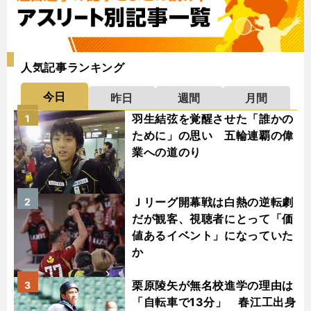
人気記事ランキング
今日
昨日
週間
月間
羽生結弦を覚醒させた「誰かの
1
ために」の思い 五輪連覇の偉
業への道のり
Ｊリーグ開幕戦は白熱の逆転劇
2
だが観客、視聴者にとって「価
値あるイベント」になっていた
か
栗原陵矢が無名校進学の理由は
3
「自転車で13分」 春江工出身