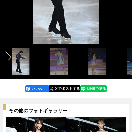
三原舞依レビュー記事＞＞
前へ
「ドリーム・オン・アイス2022」厳選カット集も見る＞＞
「ドリーム・オン・アイス2022」厳選カット集も見る＞＞
photo by Noto Sunao / Dreams on Ice 2023
photo by Noto Sunao / Dreams on Ice 2023
photo by Noto Sunao / Dreams on Ice 2023
いいね
Xでポストする
LINEで送る
line
faceboo
x
k
その他のフォトギャラリー