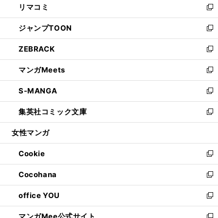
リマコミ
で
ド
ィ
い
新
開
ウ
ン
ウ
し
ジャンプTOON
く
で
ド
ィ
い
新
開
ウ
ン
ウ
し
ZEBRACK
く
で
ド
ィ
い
新
開
ウ
ン
ウ
し
マンガMeets
く
で
ド
ィ
い
新
開
ウ
ン
ウ
し
S-MANGA
く
で
ド
ィ
い
新
開
ウ
ン
ウ
し
集英社コミック文庫
く
で
ド
ィ
い
新
開
ウ
ン
ウ
し
女性マンガ
く
で
ド
ィ
い
開
ウ
ン
ウ
Cookie
く
で
ド
ィ
新
開
ウ
ン
し
Cocohana
く
で
ド
い
新
開
ウ
ウ
し
office YOU
く
で
ィ
い
新
開
ン
ウ
し
マンガMee公式サイト
く
ド
ィ
い