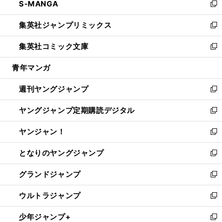
S-MANGA
く
で
ド
ィ
い
新
開
ウ
ン
ウ
し
集英社ジャンプリミックス
く
で
ド
ィ
い
新
開
ウ
ン
ウ
し
集英社コミック文庫
く
で
ド
ィ
い
新
開
ウ
ン
ウ
し
青年マンガ
く
で
ド
ィ
い
開
ウ
ン
ウ
週刊ヤングジャンプ
く
で
ド
ィ
新
開
ウ
ン
し
ヤングジャンプ定期購読デジタル
く
で
ド
い
新
開
ウ
ウ
し
ヤンジャン！
く
で
ィ
い
新
開
ン
ウ
し
となりのヤングジャンプ
く
ド
ィ
い
新
ウ
ン
ウ
し
グランドジャンプ
で
ド
ィ
い
新
開
ウ
ン
ウ
し
ウルトラジャンプ
く
で
ド
ィ
い
新
開
ウ
ン
ウ
し
少年ジャンプ+
く
で
ド
ィ
い
新