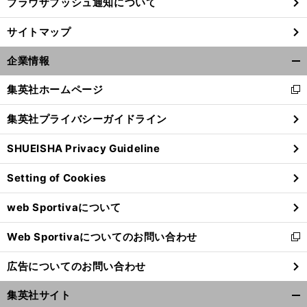
ブラウザプッシュ通知について
サイトマップ
企業情報
開
く/
集英社ホームページ
新
閉
し
じ
集英社プライバシーガイドライン
い
る
ウ
SHUEISHA Privacy Guideline
ィ
ン
Setting of Cookies
ド
ウ
web Sportivaについて
で
開
Web Sportivaについてのお問い合わせ
く
新
し
広告についてのお問い合わせ
い
ウ
集英社サイト
ィ
開