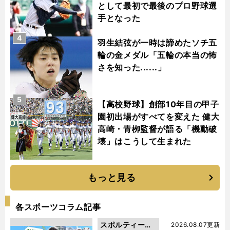
として最初で最後のプロ野球選
手となった
4
羽生結弦が一時は諦めたソチ五
輪の金メダル「五輪の本当の怖
さを知った......」
5
【高校野球】創部10年目の甲子
園初出場がすべてを変えた 健大
高崎・青栁監督が語る「機動破
壊」はこうして生まれた
もっと見る
各スポーツコラム記事
スポルティーバ
2026.08.07更新