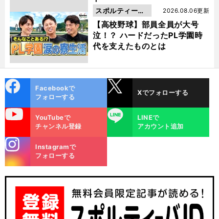
スポルティーバ
2026.08.06更新
動画
【高校野球】部員全員が大号
泣！？ ハードだったPL学園時
代を支えたものとは
cebo
X
Facebookで
Xでフォローする
ok
フォローする
uTube
LINE
YouTubeで
LINEで
チャンネル登録
アカウント追加
stagra
Instagramで
m
フォローする