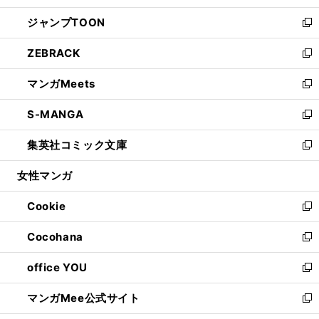
開
ウ
ン
ウ
し
ジャンプTOON
く
で
ド
ィ
い
新
開
ウ
ン
ウ
し
ZEBRACK
く
で
ド
ィ
い
新
開
ウ
ン
ウ
し
マンガMeets
く
で
ド
ィ
い
新
開
ウ
ン
ウ
し
S-MANGA
く
で
ド
ィ
い
新
開
ウ
ン
ウ
し
集英社コミック文庫
く
で
ド
ィ
い
新
開
ウ
ン
ウ
し
女性マンガ
く
で
ド
ィ
い
開
ウ
ン
ウ
Cookie
く
で
ド
ィ
新
開
ウ
ン
し
Cocohana
く
で
ド
い
新
開
ウ
ウ
し
office YOU
く
で
ィ
い
新
開
ン
ウ
し
マンガMee公式サイト
く
ド
ィ
い
新
ウ
ン
ウ
し