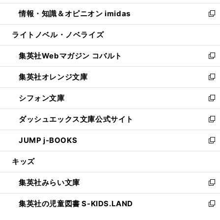
開
ウ
ン
ウ
し
情報・知識＆オピニオン imidas
く
で
ド
ィ
い
新
開
ウ
ン
ウ
し
ライトノベル・ノベライズ
く
で
ド
ィ
い
開
ウ
ン
ウ
集英社Webマガジン コバルト
く
で
ド
ィ
新
開
ウ
ン
し
集英社オレンジ文庫
く
で
ド
い
新
開
ウ
ウ
し
シフォン文庫
く
で
ィ
い
新
開
ン
ウ
し
ダッシュエックス文庫公式サイト
く
ド
ィ
い
新
ウ
ン
ウ
し
JUMP j-BOOKS
で
ド
ィ
い
新
開
ウ
ン
ウ
し
キッズ
く
で
ド
ィ
い
開
ウ
ン
ウ
集英社みらい文庫
く
で
ド
ィ
新
開
ウ
ン
し
集英社の児童図書 S-KIDS.LAND
く
で
ド
い
新
開
ウ
ウ
し