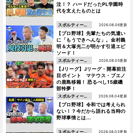
泣！？ ハードだったPL学園時
代を支えたものとは
スポルティーバ
2026.08.06更新
動画
【プロ野球】先輩たちの気遣い
に「もうできへんな」。金村義
明＆大塚光二が明かす引退エピ
ソード！
スポルティーバ
2026.08.05更新
動画
【Jリーグ】Jリーグ・開幕前注
目ポイント マテウス・ブエノ
の鹿島移籍！ 恐るべし15歳磯
部怜夢！
スポルティーバ
2026.08.04更新
動画
【プロ野球】令和では考えられ
ない！？今だから語れる当時の
野球事情とは...
スポルティーバ
2026.08.03更新