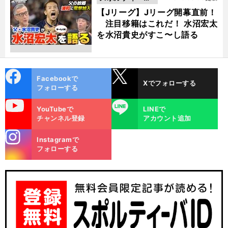
動画
【Jリーグ】Jリーグ開幕直前！
注目移籍はこれだ！ 水沼宏太
を水沼貴史がすこ〜し語る
cebo
X
Facebookで
Xでフォローする
ok
フォローする
uTube
LINE
YouTubeで
LINEで
チャンネル登録
アカウント追加
stagra
Instagramで
m
フォローする