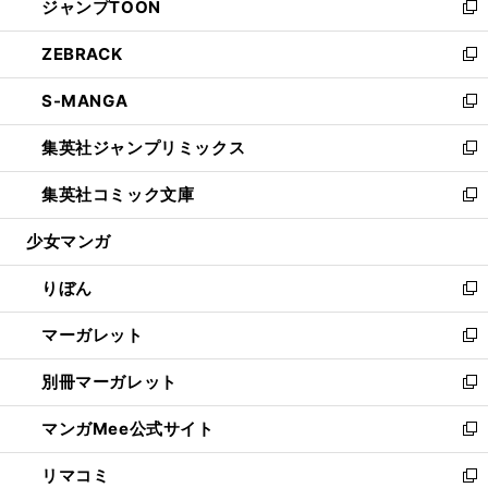
ジャンプTOON
く
で
ド
ィ
い
新
開
ウ
ン
ウ
し
ZEBRACK
く
で
ド
ィ
い
新
開
ウ
ン
ウ
し
S-MANGA
く
で
ド
ィ
い
新
開
ウ
ン
ウ
し
集英社ジャンプリミックス
く
で
ド
ィ
い
新
開
ウ
ン
ウ
し
集英社コミック文庫
く
で
ド
ィ
い
新
開
ウ
ン
ウ
し
少女マンガ
く
で
ド
ィ
い
開
ウ
ン
ウ
りぼん
く
で
ド
ィ
新
開
ウ
ン
し
マーガレット
く
で
ド
い
新
開
ウ
ウ
し
別冊マーガレット
く
で
ィ
い
新
開
ン
ウ
し
マンガMee公式サイト
く
ド
ィ
い
新
ウ
ン
ウ
し
リマコミ
で
ド
ィ
い
新