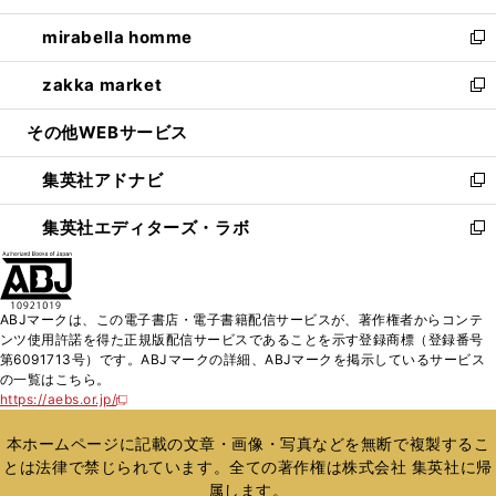
開
ウ
ン
ウ
し
mirabella homme
く
で
ド
ィ
い
新
開
ウ
ン
ウ
し
zakka market
く
で
ド
ィ
い
新
開
ウ
ン
ウ
し
その他WEBサービス
く
で
ド
ィ
い
開
ウ
ン
ウ
集英社アドナビ
く
で
ド
ィ
新
開
ウ
ン
し
集英社エディターズ・ラボ
く
で
ド
い
新
開
ウ
ウ
し
く
で
ィ
い
開
ン
ウ
ABJマークは、この電子書店・電子書籍配信サービスが、著作権者からコンテ
く
ド
ィ
ンツ使用許諾を得た正規版配信サービスであることを示す登録商標（登録番号
ウ
ン
第6091713号）です。ABJマークの詳細、ABJマークを掲示しているサービス
で
ド
の一覧はこちら。
開
ウ
https://aebs.or.jp/
新
く
で
し
い
開
本ホームページに記載の文章・画像・写真などを無断で複製するこ
ウ
く
とは法律で禁じられています。全ての著作権は株式会社 集英社に帰
ィ
属します。
ン