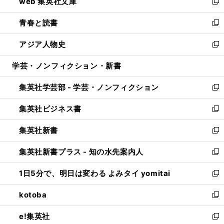
web 集英社文庫
ド
ィ
い
新
ウ
ン
ウ
し
青春と読書
で
ド
ィ
い
新
開
ウ
ン
ウ
し
アジア人物史
く
で
ド
ィ
い
新
開
ウ
ン
ウ
し
学芸・ノンフィクション・新書
く
で
ド
ィ
い
開
ウ
ン
ウ
集英社学芸部 - 学芸・ノンフィクション
く
で
ド
ィ
新
開
ウ
ン
し
集英社ビジネス書
く
で
ド
い
新
開
ウ
ウ
し
集英社新書
く
で
ィ
い
新
開
ン
ウ
し
集英社新書プラス - 知の水先案内人
く
ド
ィ
い
新
ウ
ン
ウ
し
1日5分で、明日は変わる よみタイ yomitai
で
ド
ィ
い
新
開
ウ
ン
ウ
し
kotoba
く
で
ド
ィ
い
新
開
ウ
ン
ウ
し
e!集英社
く
で
ド
ィ
い
新