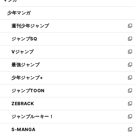
ド
閉
ウ
じ
少年マンガ
で
る
開
週刊少年ジャンプ
く
新
し
ジャンプSQ
い
新
ウ
し
Vジャンプ
ィ
い
新
ン
ウ
し
最強ジャンプ
ド
ィ
い
新
ウ
ン
ウ
し
少年ジャンプ+
で
ド
ィ
い
新
開
ウ
ン
ウ
し
ジャンプTOON
く
で
ド
ィ
い
新
開
ウ
ン
ウ
し
ZEBRACK
く
で
ド
ィ
い
新
開
ウ
ン
ウ
し
ジャンプルーキー！
く
で
ド
ィ
い
新
開
ウ
ン
ウ
し
S-MANGA
く
で
ド
ィ
い
新