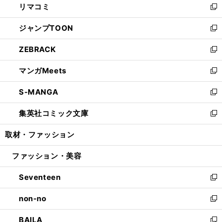
リマコミ
で
ド
ィ
い
新
開
ウ
ン
ウ
し
ジャンプTOON
く
で
ド
ィ
い
新
開
ウ
ン
ウ
し
ZEBRACK
く
で
ド
ィ
い
新
開
ウ
ン
ウ
し
マンガMeets
く
で
ド
ィ
い
新
開
ウ
ン
ウ
し
S-MANGA
く
で
ド
ィ
い
新
開
ウ
ン
ウ
し
集英社コミック文庫
く
で
ド
ィ
い
新
開
ウ
ン
ウ
し
取材・ファッション
く
で
ド
ィ
い
開
ウ
ン
ウ
ファッション・美容
く
で
ド
ィ
開
ウ
ン
Seventeen
く
で
ド
新
開
ウ
し
non-no
く
で
い
新
開
ウ
し
BAILA
く
ィ
い
新