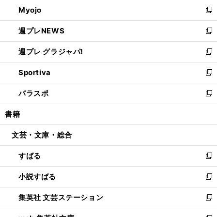
ン
ウ
Myojo
く
で
ド
ィ
新
開
ウ
ン
し
週プレNEWS
く
で
ド
い
新
開
ウ
ウ
し
週プレ グラジャパ!
く
で
ィ
い
新
開
ン
ウ
し
Sportiva
く
ド
ィ
い
新
ウ
ン
ウ
し
パラスポ
で
ド
ィ
い
新
開
ウ
ン
ウ
し
書籍
く
で
ド
ィ
い
開
ウ
ン
ウ
文芸・文庫・総合
く
で
ド
ィ
開
ウ
ン
すばる
く
で
ド
新
開
ウ
し
小説すばる
く
で
い
新
開
ウ
し
集英社 文芸ステーション
く
ィ
い
新
ン
ウ
し