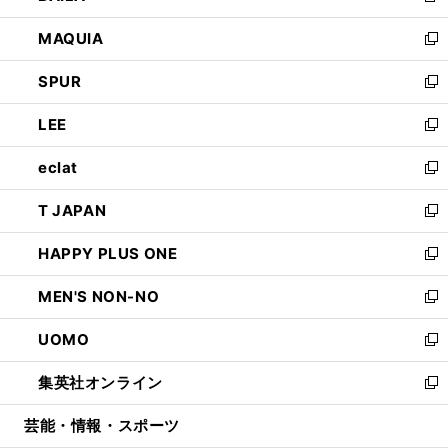
ン
ウ
し
MAQUIA
ド
ィ
い
新
ウ
ン
ウ
し
SPUR
で
ド
ィ
い
新
開
ウ
ン
ウ
し
LEE
く
で
ド
ィ
い
新
開
ウ
ン
ウ
し
eclat
く
で
ド
ィ
い
新
開
ウ
ン
ウ
し
T JAPAN
く
で
ド
ィ
い
新
開
ウ
ン
ウ
し
HAPPY PLUS ONE
く
で
ド
ィ
い
新
開
ウ
ン
ウ
し
MEN'S NON-NO
く
で
ド
ィ
い
新
開
ウ
ン
ウ
し
UOMO
く
で
ド
ィ
い
新
開
ウ
ン
ウ
し
集英社オンライン
く
で
ド
ィ
い
新
開
ウ
ン
ウ
し
芸能・情報・スポーツ
く
で
ド
ィ
い
開
ウ