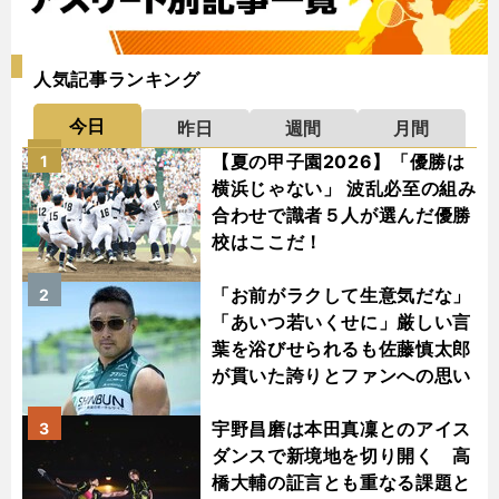
人気記事ランキング
今日
昨日
週間
月間
【夏の甲子園2026】「優勝は
1
横浜じゃない」 波乱必至の組み
合わせで識者５人が選んだ優勝
校はここだ！
「お前がラクして生意気だな」
2
「あいつ若いくせに」厳しい言
葉を浴びせられるも佐藤慎太郎
が貫いた誇りとファンへの思い
宇野昌磨は本田真凜とのアイス
3
ダンスで新境地を切り開く 高
橋大輔の証言とも重なる課題と