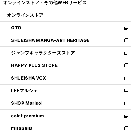
オンラインストア・
その他WEBサービス
く
で
ィ
い
開
ン
ウ
オンラインストア
く
ド
ィ
ウ
ン
OTO
で
ド
新
開
ウ
し
SHUEISHA MANGA-ART HERITAGE
く
で
い
新
開
ウ
し
ジャンプキャラクターズストア
く
ィ
い
新
ン
ウ
し
HAPPY PLUS STORE
ド
ィ
い
新
ウ
ン
ウ
し
SHUEISHA VOX
で
ド
ィ
い
新
開
ウ
ン
ウ
し
LEEマルシェ
く
で
ド
ィ
い
新
開
ウ
ン
ウ
し
SHOP Marisol
く
で
ド
ィ
い
新
開
ウ
ン
ウ
し
eclat premium
く
で
ド
ィ
い
新
開
ウ
ン
ウ
し
mirabella
く
で
ド
ィ
い
新