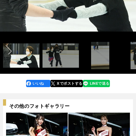
記事＞＞
記事＞＞
前へ
photo by Todoriki Sairi
photo by Todoriki Sairi
いいね
Xでポストする
LINEで送る
line
faceboo
x
k
その他のフォトギャラリー