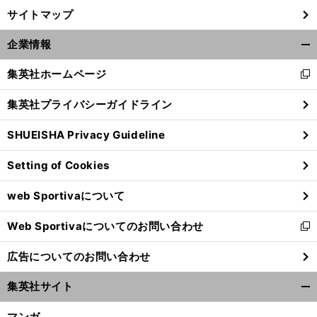
サイトマップ
企業情報
開
く/
集英社ホームページ
新
閉
し
じ
集英社プライバシーガイドライン
い
る
ウ
SHUEISHA Privacy Guideline
ィ
ン
Setting of Cookies
ド
ウ
web Sportivaについて
で
開
Web Sportivaについてのお問い合わせ
く
新
し
広告についてのお問い合わせ
い
ウ
集英社サイト
ィ
開
ン
く/
マンガ