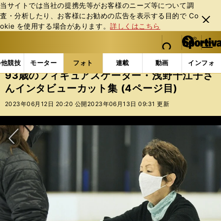
当サイトでは当社の提携先等がお客様のニーズ等について調
査・分析したり、お客様にお勧めの広告を表⽰する⽬的で Co
閉じ
okie を使⽤する場合があります。
詳しくはこちら
る
マイペ
web Sportiva (webスポルティーバ)
検索
メニュ
we
ー
フォトギャラリー
93歳のフィギュアスケーター・浅野千
b
ジ
の他競技
モーター
フォト
連載
動画
インフォ
ス
93歳のフィギュアスケーター・浅野千江子さ
ポ
んインタビューカット集 (4ページ目)
ル
テ
2023年06月12日 20:20 公開
2023年06月13日 09:31 更新
ィ
ー
バ
次へ