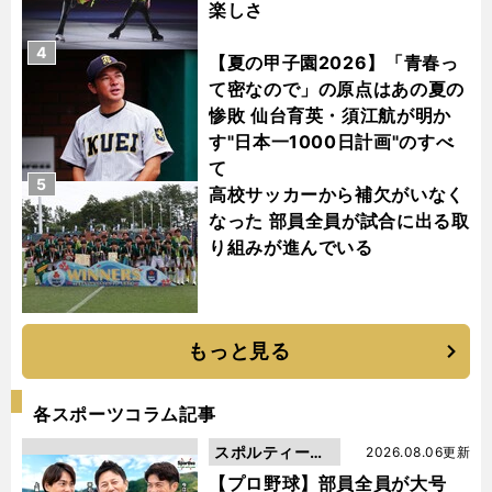
楽しさ
4
【夏の甲子園2026】「青春っ
て密なので」の原点はあの夏の
惨敗 仙台育英・須江航が明か
す"日本一1000日計画"のすべ
て
5
高校サッカーから補欠がいなく
なった 部員全員が試合に出る取
り組みが進んでいる
もっと見る
各スポーツコラム記事
スポルティーバ
2026.08.06更新
動画
【プロ野球】部員全員が大号