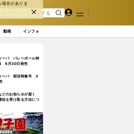
る場合がありま
マイペ
閉じ
検索
メニュ
ー
る
す
ジ
る
動画
インフォ
目)
ィーバ バレーボール特
.4 6月30日発売
ィーバ 部活特集号 3
売
などのお知らせが届く
通知を受け取る方法につ