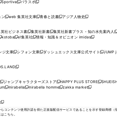
ウ
ウ
ウ
ウ
Sportiva
パラスポ
新
新
ィ
ィ
ィ
ィ
ィ
で
で
で
で
し
し
し
ン
ン
ン
ン
ン
開
開
開
開
い
い
い
ド
ド
ド
ド
ド
ョン
web 集英社文庫
青春と読書
アジア人物史
く
く
く
く
新
新
新
新
ウ
ウ
ウ
ウ
ウ
ウ
ウ
ウ
し
し
し
し
ィ
ィ
ィ
で
で
で
で
で
い
い
い
い
ン
ン
ン
集英社ビジネス書
集英社新書
集英社新書プラス - 知の水先案内人
開
開
開
開
開
新
新
新
ウ
ウ
ウ
ウ
ド
ド
ド
kotoba
e!集英社
情報・知識＆オピニオン imidas
く
く
く
く
く
新
し
新
し
新
ィ
ィ
ィ
ィ
ウ
ウ
ウ
し
し
い
し
い
し
ン
ン
ン
ン
で
で
で
い
い
ウ
い
ウ
い
ド
ド
ド
ド
ンジ文庫
シフォン文庫
ダッシュエックス文庫公式サイト
JUMP 
開
開
開
新
新
新
ウ
ウ
ィ
ウ
ィ
ウ
ウ
ウ
ウ
ウ
く
く
く
し
し
し
ィ
ィ
ン
ィ
ン
ィ
で
で
で
で
い
い
い
ン
ン
ド
ン
ド
ン
S.LAND
開
開
開
開
新
ウ
ウ
ウ
ド
ド
ウ
ド
ウ
ド
く
く
く
く
し
ィ
ィ
ィ
ウ
ウ
で
ウ
で
ウ
い
ン
ン
ン
ジャンプキャラクターズストア
HAPPY PLUS STORE
SHUEIS
で
で
開
で
開
で
新
新
新
ウ
ド
ド
ド
ium
mirabella
mirabella homme
zakka market
開
開
く
開
く
開
し
新
新
新
し
新
し
ィ
ウ
ウ
ウ
く
く
く
く
い
し
し
い
し
し
い
ン
で
で
で
ウ
い
い
ウ
い
い
ウ
ド
ボ
開
開
開
新
ィ
ウ
ウ
ィ
ウ
ウ
ィ
ウ
く
く
く
し
らコンテンツ使用許諾を得た正規版配信サービスであることを示す登録商標（登録番
ン
ィ
ィ
ン
ィ
ィ
ン
で
い
覧はこちら。
ド
ン
ン
ド
ン
ン
ド