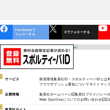
ebo
X
YouTube
Facebookで
Xでフォローする
ok
フォローする
サービス
推奨環境
集英社ID・スポルティーバIDとは
ブラウザプッシュ通知について
サイトマッ
企業情報
集英社ホームページ
集英社プライバシー
新
Web Sportivaについてのお問い合わせ
広
し
新
い
し
集英社サイト