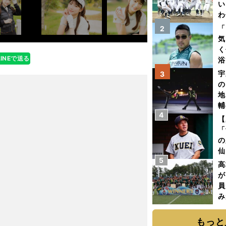
い
わ
だ
「
2
気
く
LINEで送る
浴
太
宇
3
ァ
の
地
輔
4
題
【
「
の
仙
5
か
高
画
が
員
み
もっと