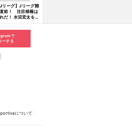
新
Jリーグ】Jリーグ開
6.0
直前！ 注目移籍は
8.0
れだ！ 水沼宏太を水
3更
貴史がすこ〜し語る
新
agramで
ローする
Sportivaについて