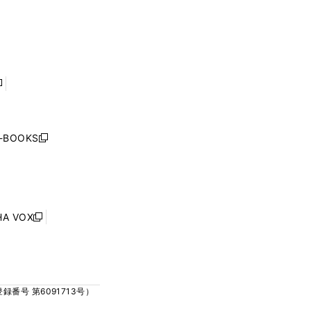
ウ
ウ
ィ
ィ
で
で
ン
ン
開
開
ド
ド
く
く
ウ
ウ
で
で
開
開
く
く
し
い
ウ
j-BOOKS
新
ィ
し
ン
い
ド
ウ
ウ
ィ
で
ン
HA VOX
開
新
ド
く
し
ウ
い
で
ウ
開
ィ
く
号 第6091713号）
ン
ド