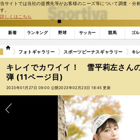
当サイトでは当社の提携先等がお客様のニーズ等について調査・分析し
web Sportiva (webスポルティーバ)
す。
詳しくはこちら
新着
ランキング
野球
サッカー
競馬
ゴル
we
フォトギャラリー
スポーツビーナスギャラリー
キレ
b
ス
キレイでカワイイ！ 雪平莉左さん
ポ
ル
弾 (11ページ目)
テ
2023年01月27日 09:00 公開
2023年02月23日 18:45 更新
ィ
ー
バ
次へ