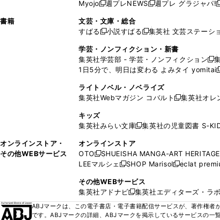
ウ
ド
ウ
ウ
Myojo
週プレNEWS
週プレ グラジャパ!
く
く
新
新
新
ィ
ウ
ィ
ィ
ィ
で
ウ
で
で
し
し
ン
ィ
ン
ン
ン
書籍
文芸・文庫・総合
開
で
開
開
い
い
ド
ン
ド
ド
ド
すばる
小説すばる
集英社 文芸ステーシ
く
開
く
く
新
新
ウ
ウ
ウ
ド
ウ
ウ
ウ
く
し
し
ィ
ィ
学芸・ノンフィクション・新書
で
ウ
で
で
で
い
い
ン
ン
集英社学芸部 - 学芸・ノンフィクション
開
で
開
開
開
新
ウ
ウ
ド
ド
1日5分で、明日は変わる よみタイ yomitai
く
開
く
く
く
し
新
ィ
ィ
ウ
ウ
く
い
ン
ン
ライトノベル・ノベライズ
で
で
ウ
ド
ド
集英社Webマガジン コバルト
集英社オレ
開
開
新
ィ
ウ
ウ
く
く
し
ン
キッズ
で
で
い
ド
集英社みらい文庫
集英社の児童図書 S-KID
開
開
新
ウ
ウ
く
く
し
ィ
オンラインストア・
オンラインストア
で
い
ン
その他WEBサービス
OTO
SHUEISHA MANGA-ART HERITAGE
開
新
ウ
ド
LEEマルシェ
SHOP Marisol
eclat prem
く
し
新
新
ィ
ウ
い
し
し
ン
その他WEBサービス
で
ウ
い
い
ド
集英社アドナビ
集英社エディターズ・ラ
開
新
ィ
ウ
ウ
ウ
く
し
ABJマークは、この電子書店・電子書籍配信サービスが、著作権者か
ン
ィ
ィ
で
い
です。ABJマークの詳細、ABJマークを掲示しているサービスの一
ド
ン
ン