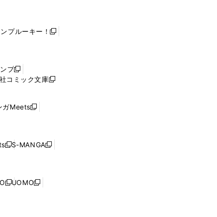
ャンプルーキー！
新
し
い
ウ
ャンプ
新
ィ
社コミック文庫
し
新
ン
い
し
ド
ウ
い
ウ
ガMeets
新
ィ
ウ
で
し
ン
ィ
開
い
ド
ン
く
ウ
ウ
ド
s
S-MANGA
新
新
ィ
で
ウ
し
し
ン
開
で
い
い
ド
く
開
ウ
ウ
ウ
NO
UOMO
く
新
新
ィ
ィ
で
し
し
ン
ン
開
い
い
ド
ド
く
ウ
ウ