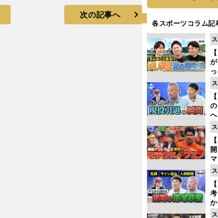
次の記事へ
各スポーツコラム記
ス
【
が
っ
た
ス
【
の
へ
大
ス
エ
【
マ
島
ス
歳
【
考
か
事
ス