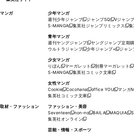
ウ
い
ィ
ウ
マンガ
少年マンガ
ン
ィ
週刊少年ジャンプ
ジャンプSQ
Vジャン
ド
ン
新
新
S-MANGA
集英社ジャンプリミックス
集
ウ
ド
新
し
し
新
で
ウ
し
い
い
し
青年マンガ
開
で
い
ウ
ウ
い
週刊ヤングジャンプ
ヤングジャンプ定期
新
く
開
ウ
ィ
ィ
ウ
ウルトラジャンプ
少年ジャンプ+
ジャン
新
し
新
く
ィ
ン
ン
ィ
し
い
し
ン
ド
ド
ン
少女マンガ
い
ウ
い
ド
ウ
ウ
ド
りぼん
マーガレット
別冊マーガレット
新
新
新
ウ
ィ
ウ
ウ
で
で
ウ
S-MANGA
集英社コミック文庫
し
新
し
新
ィ
ン
ィ
で
開
開
で
い
し
い
し
ン
ド
ン
女性マンガ
開
く
く
開
ウ
い
ウ
い
ド
ウ
ド
Cookie
Cocohana
office YOU
マンガM
く
く
新
新
新
ィ
ウ
ィ
ウ
ウ
で
ウ
集英社コミック文庫
し
新
し
し
ン
ィ
ン
ィ
で
開
で
い
し
い
い
ド
ン
ド
ン
取材・ファッション
ファッション・美容
開
く
開
ウ
い
ウ
ウ
ウ
ド
ウ
ド
Seventeen
non-no
BAILA
MAQUIA
S
く
く
新
新
新
新
ィ
ウ
ィ
ィ
で
ウ
で
ウ
集英社オンライン
し
新
し
し
し
ン
ィ
ン
ン
開
で
開
で
い
し
い
い
い
ド
ン
ド
ド
芸能・情報・スポーツ
く
開
く
開
ウ
い
ウ
ウ
ウ