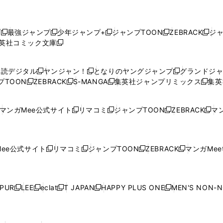
プ
最強ジャンプ
少年ジャンプ+
ジャンプTOON
ZEBRACK
ジ
新
新
新
新
新
英社コミック文庫
し
新
し
し
し
し
い
い
し
い
い
い
ウ
ウ
い
ウ
ウ
ウ
購読デジタル
ヤンジャン！
となりのヤングジャンプ
グランドジ
新
新
新
ィ
ィ
ウ
ィ
ィ
ィ
プTOON
ZEBRACK
S-MANGA
集英社ジャンプリミックス
集英
新
し
新
し
新
し
新
ン
ン
ィ
ン
ン
ン
し
い
し
い
し
い
し
ド
ド
ン
ド
ド
ド
い
ウ
い
ウ
い
ウ
い
ウ
ウ
ド
ウ
ウ
ウ
マンガMee公式サイト
リマコミ
ジャンプTOON
ZEBRACK
マン
新
新
新
新
ウ
ィ
ウ
ィ
ウ
ィ
ウ
で
で
ウ
で
で
で
し
し
し
し
し
ィ
ン
ィ
ン
ィ
ン
ィ
開
開
で
開
開
開
い
い
い
い
い
ン
ド
ン
ド
ン
ド
ン
く
く
開
く
く
く
ウ
ウ
ウ
ウ
ウ
ド
ウ
ド
ウ
ド
ウ
ド
ee公式サイト
リマコミ
ジャンプTOON
ZEBRACK
マンガMeet
く
新
新
新
新
ィ
ィ
ィ
ィ
ィ
ウ
で
ウ
で
ウ
で
ウ
し
し
し
し
ン
ン
ン
ン
ン
で
開
で
開
で
開
で
い
い
い
い
ド
ド
ド
ド
ド
開
く
開
く
開
く
開
ウ
ウ
ウ
ウ
ウ
ウ
ウ
ウ
ウ
PUR
LEE
eclat
T JAPAN
HAPPY PLUS ONE
MEN'S NON-
く
く
く
く
新
新
新
新
新
ィ
ィ
ィ
ィ
で
で
で
で
で
し
し
し
し
し
ン
ン
ン
ン
開
開
開
開
開
い
い
い
い
い
ド
ド
ド
ド
く
く
く
く
く
ウ
ウ
ウ
ウ
ウ