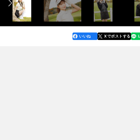
いいね
Xでポストする
line
faceboo
x
k