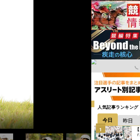
人気記事ランキング
今日
昨日
【
1
「