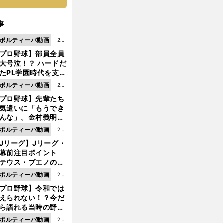
事
ポルティーバ動画
202
プロ野球】部員全員
6.0
大号泣！？ ハードだ
8.0
たPL学園時代を支え
6更
ものとは
ポルティーバ動画
202
新
プロ野球】先輩たち
6.0
気遣いに「もうでき
8.0
んな」。金村義明＆
6更
塚光二が明かす引退
ポルティーバ動画
202
新
ピソード！
Jリーグ】Jリーグ・
6.0
開幕前注目ポイント
8.0
テウス・ブエノの鹿
5更
移籍！ 恐るべし15
ポルティーバ動画
202
新
磯部怜夢！
プロ野球】令和では
6.0
えられない！？今だ
8.0
ら語れる当時の野球
4更
情とは...
ポルティーバ動画
202