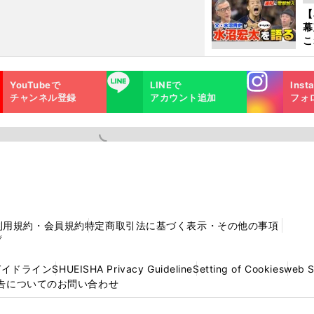
【
幕
こ
沼
Instagra
LINE
YouTubeで
LINEで
Inst
m
チャンネル登録
アカウント追加
フォ
利用規約・会員規約
特定商取引法に基づく表示・その他の事項
プ
ガイドライン
SHUEISHA Privacy Guideline
Setting of Cookies
web 
告についてのお問い合わせ