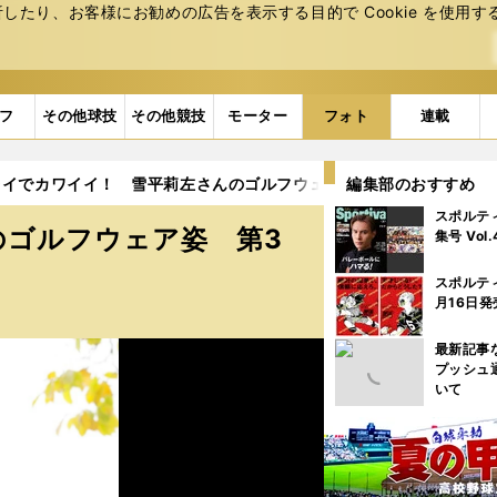
たり、お客様にお勧めの広告を表⽰する⽬的で Cookie を使⽤す
フ
その他球技
その他競技
モーター
フォト
連載
イでカワイイ！ 雪平莉左さんのゴルフウェア姿 第3弾 (11ページ
編集部のおすすめ
スポルテ
のゴルフウェア姿 第3
集号 Vol
スポルテ
月16日発
最新記事
プッシュ
いて