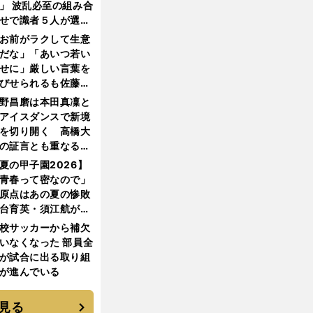
」 波乱必至の組み合
せで識者５人が選ん
優勝校はここだ！
お前がラクして生意
だな」「あいつ若い
せに」厳しい言葉を
びせられるも佐藤慎
郎が貫いた誇りとフ
野昌磨は本田真凜と
ンへの思い
アイスダンスで新境
を切り開く 高橋大
の証言とも重なる課
と楽しさ
夏の甲子園2026】
青春って密なので」
原点はあの夏の惨敗
台育英・須江航が明
す"日本一1000日計
校サッカーから補欠
"のすべて
いなくなった 部員全
が試合に出る取り組
が進んでいる
見る