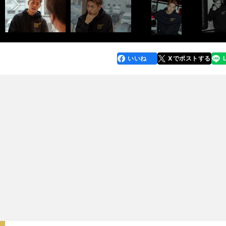
いいね
Xでポストする
line
faceboo
x
k