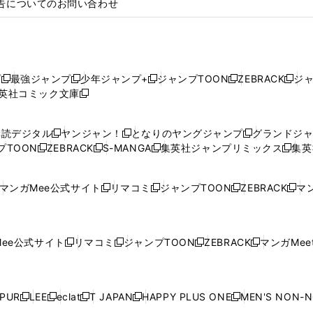
告についてのお問い合わせ
プ
最強ジャンプ
少年ジャンプ+
ジャンプTOON
ZEBRACK
ジ
新
新
新
新
新
英社コミック文庫
し
新
し
し
し
し
い
い
し
い
い
い
ウ
ウ
い
ウ
ウ
ウ
購読デジタル
ヤンジャン！
となりのヤングジャンプ
グランドジ
新
新
新
ィ
ィ
ウ
ィ
ィ
ィ
プTOON
ZEBRACK
S-MANGA
集英社ジャンプリミックス
集英
新
し
新
し
新
し
新
ン
ン
ィ
ン
ン
ン
し
い
し
い
し
い
し
ド
ド
ン
ド
ド
ド
い
ウ
い
ウ
い
ウ
い
ウ
ウ
ド
ウ
ウ
ウ
マンガMee公式サイト
リマコミ
ジャンプTOON
ZEBRACK
マン
新
新
新
新
ウ
ィ
ウ
ィ
ウ
ィ
ウ
で
で
ウ
で
で
で
し
し
し
し
し
ィ
ン
ィ
ン
ィ
ン
ィ
開
開
で
開
開
開
い
い
い
い
い
ン
ド
ン
ド
ン
ド
ン
く
く
開
く
く
く
ウ
ウ
ウ
ウ
ウ
ド
ウ
ド
ウ
ド
ウ
ド
ee公式サイト
リマコミ
ジャンプTOON
ZEBRACK
マンガMeet
く
新
新
新
新
ィ
ィ
ィ
ィ
ィ
ウ
で
ウ
で
ウ
で
ウ
し
し
し
し
ン
ン
ン
ン
ン
で
開
で
開
で
開
で
い
い
い
い
ド
ド
ド
ド
ド
開
く
開
く
開
く
開
ウ
ウ
ウ
ウ
ウ
ウ
ウ
ウ
ウ
PUR
LEE
eclat
T JAPAN
HAPPY PLUS ONE
MEN'S NON-
く
く
く
く
新
新
新
新
新
ィ
ィ
ィ
ィ
で
で
で
で
で