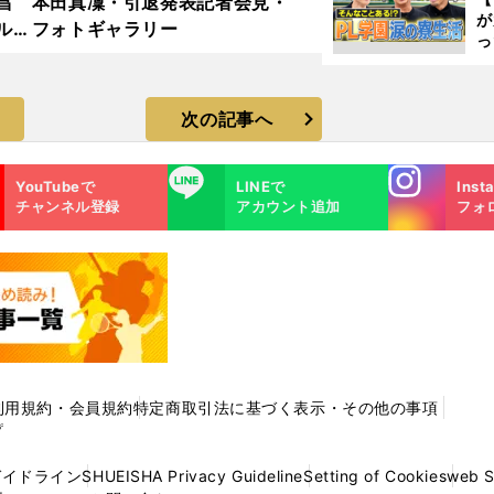
昌
本田真凜・引退発表記者会見・
が
ルド
フォトギャラリー
っ
ラ
た
次の記事へ
Instagra
LINE
YouTubeで
LINEで
Inst
m
チャンネル登録
アカウント追加
フォ
利用規約・会員規約
特定商取引法に基づく表示・その他の事項
プ
ガイドライン
SHUEISHA Privacy Guideline
Setting of Cookies
web 