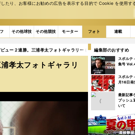
たり、お客様にお勧めの広告を表⽰する⽬的で Cookie を使⽤す
フ
その他球技
その他競技
モーター
フォト
連載
ビュー２連勝。三浦孝太フォトギャラリー (5ページ目)
編集部のおすすめ
スポルテ
三浦孝太フォトギャラリ
集号 Vol
スポルテ
月16日発
最新記事
プッシュ
いて