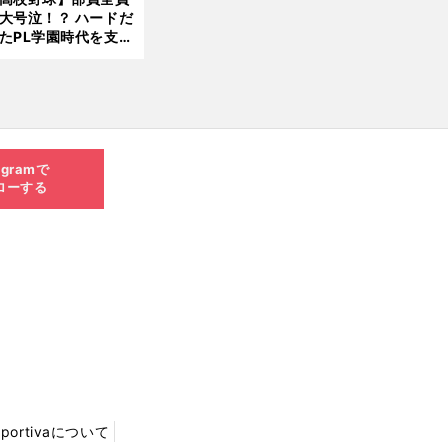
大号泣！？ ハードだ
8.0
たPL学園時代を支え
6更
ものとは
新
agramで
ローする
Sportivaについて