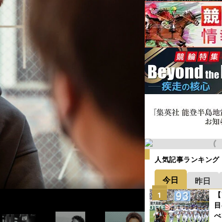
人気記事ランキング
今日
昨日
◆インタビュー後編＞＞
【
1
目
べ