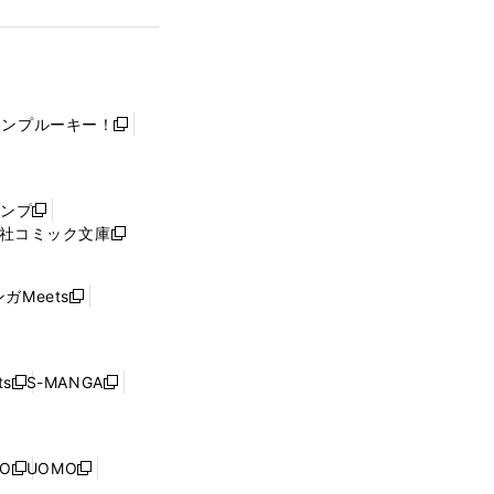
ャンプルーキー！
新
し
い
ウ
ャンプ
新
ィ
社コミック文庫
し
新
ン
い
し
ド
ウ
い
ウ
ガMeets
新
ィ
ウ
で
し
ン
ィ
開
い
ド
ン
く
ウ
ウ
ド
s
S-MANGA
新
新
ィ
で
ウ
し
し
ン
開
で
い
い
ド
く
開
ウ
ウ
ウ
NO
UOMO
く
新
新
ィ
ィ
で