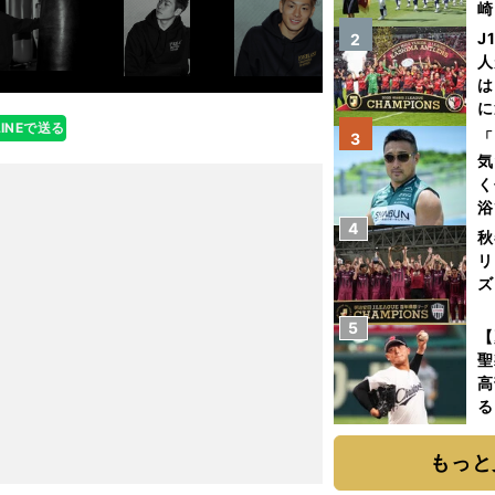
崎
「
J
2
て
人
は
に
LINEで送る
と
「
3
気
く
浴
4
太
秋
ァ
リ
ズ
5
を
【
聖
高
る
ト
く
もっと