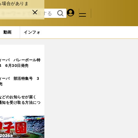
る場合がありま
マイペ
閉じ
検索
メニュ
ー
る
す
ジ
る
動画
インフォ
ィーバ バレーボール特
.4 6月30日発売
ィーバ 部活特集号 3
売
などのお知らせが届く
通知を受け取る方法につ