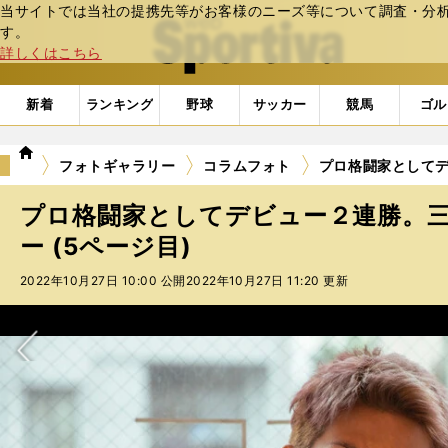
当サイトでは当社の提携先等がお客様のニーズ等について調査・分析し
web Sportiva (webスポルティーバ)
す。
詳しくはこちら
新着
ランキング
野球
サッカー
競馬
ゴル
we
フォトギャラリー
コラムフォト
プロ格闘家としてデ
b
ス
プロ格闘家としてデビュー２連勝。
ポ
ル
ー (5ページ目)
テ
2022年10月27日 10:00 公開
2022年10月27日 11:20 更新
ィ
ー
バ
次へ