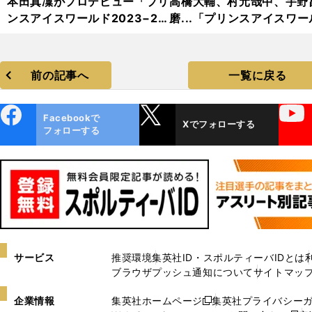
本田真凜がプロデビュー「プリ
高橋大輔、村元哉中、宇野
ンスアイスワールド2023−20
磨...「プリンスアイスワー
24」フォトギャラリー
2023−2024」フォトギャ
リー
前の記事へ
一覧に戻る
ebo
X
YouTube
Facebookで
Xでフォローする
ok
フォローする
サービス
推奨環境
集英社ID・スポルティーバIDとは
ブラウザプッシュ通知について
サイトマッ
企業情報
集英社ホームページ
集英社プライバシー
新