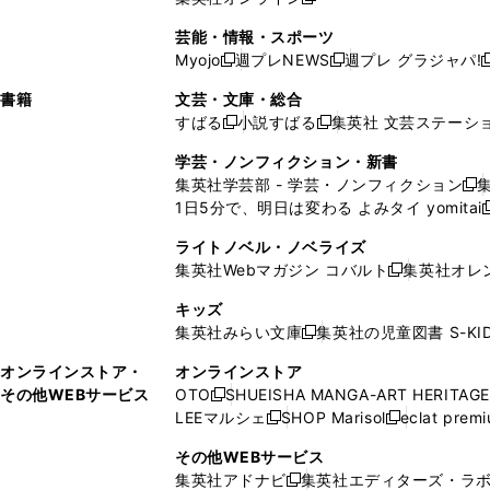
し
新
し
し
し
ン
ィ
ン
ン
開
で
開
で
い
し
い
い
い
ド
ン
ド
ド
芸能・情報・スポーツ
く
開
く
開
ウ
い
ウ
ウ
ウ
ウ
ド
ウ
ウ
Myojo
週プレNEWS
週プレ グラジャパ!
く
く
新
新
新
ィ
ウ
ィ
ィ
ィ
で
ウ
で
で
し
し
ン
ィ
ン
ン
ン
書籍
文芸・文庫・総合
開
で
開
開
い
い
ド
ン
ド
ド
ド
すばる
小説すばる
集英社 文芸ステーシ
く
開
く
く
新
新
ウ
ウ
ウ
ド
ウ
ウ
ウ
く
し
し
ィ
ィ
学芸・ノンフィクション・新書
で
ウ
で
で
で
い
い
ン
ン
集英社学芸部 - 学芸・ノンフィクション
開
で
開
開
開
新
ウ
ウ
ド
ド
1日5分で、明日は変わる よみタイ yomitai
く
開
く
く
く
し
新
ィ
ィ
ウ
ウ
く
い
ン
ン
ライトノベル・ノベライズ
で
で
ウ
ド
ド
集英社Webマガジン コバルト
集英社オレ
開
開
新
ィ
ウ
ウ
く
く
し
ン
キッズ
で
で
い
ド
集英社みらい文庫
集英社の児童図書 S-KID
開
開
新
ウ
ウ
く
く
し
ィ
オンラインストア・
オンラインストア
で
い
ン
その他WEBサービス
OTO
SHUEISHA MANGA-ART HERITAGE
開
新
ウ
ド
LEEマルシェ
SHOP Marisol
eclat prem
く
し
新
新
ィ
ウ
い
し
し
ン
その他WEBサービス
で
ウ
い
い
ド
集英社アドナビ
集英社エディターズ・ラ
開
新