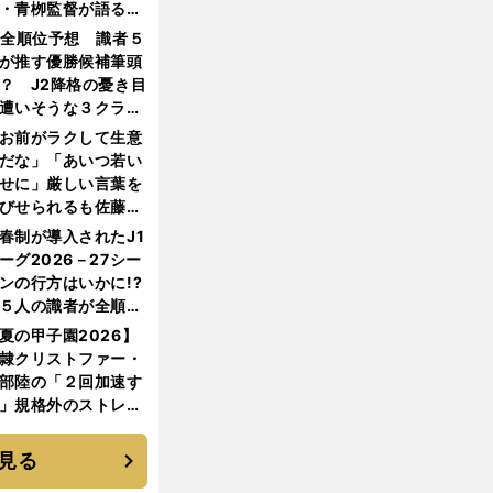
・青栁監督が語る
機動破壊」はこうし
1全順位予想 識者５
生まれた
が推す優勝候補筆頭
？ J2降格の憂き目
遭いそうな３クラブ
は？
お前がラクして生意
だな」「あいつ若い
せに」厳しい言葉を
びせられるも佐藤慎
郎が貫いた誇りとフ
春制が導入されたJ1
ンへの思い
ーグ2026－27シー
ンの行方はいかに!?
５人の識者が全順位
大胆予想
夏の甲子園2026】
隷クリストファー・
部陸の「２回加速す
」規格外のストレー
 それでもプロではな
大学進学を選ぶ理由
見る