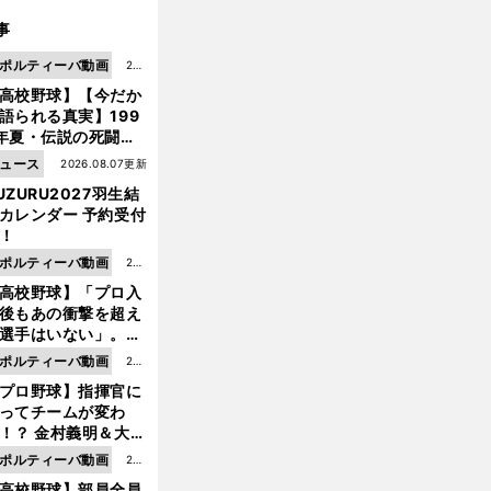
事
ポルティーバ動画
202
高校野球】【今だか
6.0
語られる真実】199
8.0
年夏・伝説の死闘の
7更
中にPL学園に何が起
ュース
2026.08.07更新
新
ていた！？
UZURU2027羽生結
カレンダー 予約受付
！
ポルティーバ動画
202
高校野球】「プロ入
6.0
後もあの衝撃を超え
8.0
選手はいない」。PL
6更
園トリオが衝撃を受
ポルティーバ動画
202
新
た選手
プロ野球】指揮官に
6.0
ってチームが変わ
8.0
！？ 金村義明＆大塚
6更
二が語る歴代監督エ
ポルティーバ動画
202
新
ソード
高校野球】部員全員
6.0