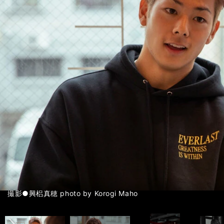
前へ
◆インタビュー前編＞＞
◆インタビュー中編＞＞
撮影●興梠真穂 photo by Korogi Maho