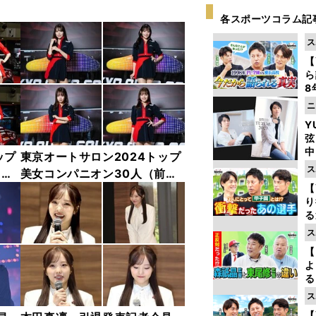
各スポーツコラム記
ス
【
ら
8
最
ニ
き
Y
弦
中
ップ
東京オートサロン2024トップ
ス
中
美女コンパニオン30人（前
【
編）「全身フォト」
り
る
学
ス
け
【
よ
る
光
ス
ピ
【