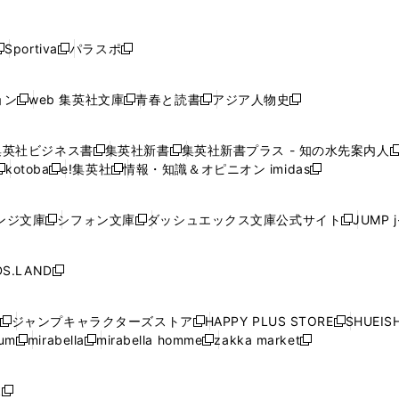
し
し
し
し
し
ン
ン
ン
ン
開
開
開
開
開
い
い
い
い
い
ド
ド
ド
ド
く
く
く
く
く
ウ
ウ
ウ
ウ
ウ
ウ
ウ
ウ
ウ
Sportiva
パラスポ
新
新
ィ
ィ
ィ
ィ
ィ
で
で
で
で
し
し
し
ン
ン
ン
ン
ン
開
開
開
開
い
い
い
ド
ド
ド
ド
ド
ョン
web 集英社文庫
青春と読書
アジア人物史
く
く
く
く
新
新
新
新
ウ
ウ
ウ
ウ
ウ
ウ
ウ
ウ
し
し
し
し
ィ
ィ
ィ
で
で
で
で
で
い
い
い
い
ン
ン
ン
集英社ビジネス書
集英社新書
集英社新書プラス - 知の水先案内人
開
開
開
開
開
新
新
新
ウ
ウ
ウ
ウ
ド
ド
ド
kotoba
e!集英社
情報・知識＆オピニオン imidas
く
く
く
く
く
新
し
新
し
新
ィ
ィ
ィ
ィ
ウ
ウ
ウ
し
し
い
し
い
し
ン
ン
ン
ン
で
で
で
い
い
ウ
い
ウ
い
ド
ド
ド
ド
ンジ文庫
シフォン文庫
ダッシュエックス文庫公式サイト
JUMP 
開
開
開
新
新
新
ウ
ウ
ィ
ウ
ィ
ウ
ウ
ウ
ウ
ウ
く
く
く
し
し
し
ィ
ィ
ン
ィ
ン
ィ
で
で
で
で
い
い
い
ン
ン
ド
ン
ド
ン
S.LAND
開
開
開
開
新
ウ
ウ
ウ
ド
ド
ウ
ド
ウ
ド
く
く
く
く
し
ィ
ィ
ィ
ウ
ウ
で
ウ
で
ウ
い
ン
ン
ン
ジャンプキャラクターズストア
HAPPY PLUS STORE
SHUEIS
で
で
開
で
開
で
新
新
新
ウ
ド
ド
ド
ium
mirabella
mirabella homme
zakka market
開
開
く
開
く
開
し
新
新
新
し
新
し
ィ
ウ
ウ
ウ
く
く
く
く
い
し
し
い
し
し
い
ン
で
で
で
ウ
い
い
ウ
い
い
ウ
ド
ボ
開
開
開
新