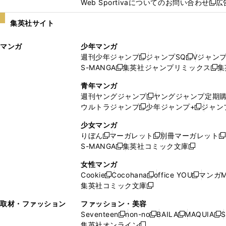
Web Sportivaについてのお問い合わせ
広
し
新
い
し
集英社サイト
ウ
い
ィ
ウ
マンガ
少年マンガ
ン
ィ
週刊少年ジャンプ
ジャンプSQ
Vジャン
ド
ン
新
新
S-MANGA
集英社ジャンプリミックス
集
ウ
ド
新
し
し
新
で
ウ
し
い
い
し
青年マンガ
開
で
い
ウ
ウ
い
週刊ヤングジャンプ
ヤングジャンプ定期
新
く
開
ウ
ィ
ィ
ウ
ウルトラジャンプ
少年ジャンプ+
ジャン
新
し
新
く
ィ
ン
ン
ィ
し
い
し
ン
ド
ド
ン
少女マンガ
い
ウ
い
ド
ウ
ウ
ド
りぼん
マーガレット
別冊マーガレット
新
新
新
ウ
ィ
ウ
ウ
で
で
ウ
S-MANGA
集英社コミック文庫
し
新
し
新
ィ
ン
ィ
で
開
開
で
い
し
い
し
ン
ド
ン
女性マンガ
開
く
く
開
ウ
い
ウ
い
ド
ウ
ド
Cookie
Cocohana
office YOU
マンガM
く
く
新
新
新
ィ
ウ
ィ
ウ
ウ
で
ウ
集英社コミック文庫
し
新
し
し
ン
ィ
ン
ィ
で
開
で
い
し
い
い
ド
ン
ド
ン
取材・ファッション
ファッション・美容
開
く
開
ウ
い
ウ
ウ
ウ
ド
ウ
ド
Seventeen
non-no
BAILA
MAQUIA
S
く
く
新
新
新
新
ィ
ウ
ィ
ィ
で
ウ
で
ウ
集英社オンライン