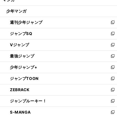
ド
閉
ウ
じ
少年マンガ
で
る
開
週刊少年ジャンプ
く
新
し
ジャンプSQ
い
新
ウ
し
Vジャンプ
ィ
い
新
ン
ウ
し
最強ジャンプ
ド
ィ
い
新
ウ
ン
ウ
し
少年ジャンプ+
で
ド
ィ
い
新
開
ウ
ン
ウ
し
ジャンプTOON
く
で
ド
ィ
い
新
開
ウ
ン
ウ
し
ZEBRACK
く
で
ド
ィ
い
新
開
ウ
ン
ウ
し
ジャンプルーキー！
く
で
ド
ィ
い
新
開
ウ
ン
ウ
し
S-MANGA
く
で
ド
ィ
い
新