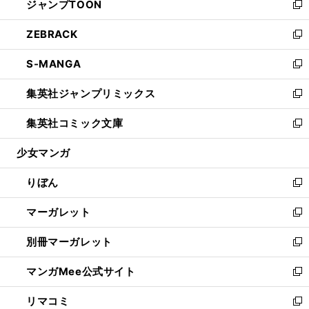
ジャンプTOON
く
で
ド
ィ
い
新
開
ウ
ン
ウ
し
ZEBRACK
く
で
ド
ィ
い
新
開
ウ
ン
ウ
し
S-MANGA
く
で
ド
ィ
い
新
開
ウ
ン
ウ
し
集英社ジャンプリミックス
く
で
ド
ィ
い
新
開
ウ
ン
ウ
し
集英社コミック文庫
く
で
ド
ィ
い
新
開
ウ
ン
ウ
し
少女マンガ
く
で
ド
ィ
い
開
ウ
ン
ウ
りぼん
く
で
ド
ィ
新
開
ウ
ン
し
マーガレット
く
で
ド
い
新
開
ウ
ウ
し
別冊マーガレット
く
で
ィ
い
新
開
ン
ウ
し
マンガMee公式サイト
く
ド
ィ
い
新
ウ
ン
ウ
し
リマコミ
で
ド
ィ
い
新