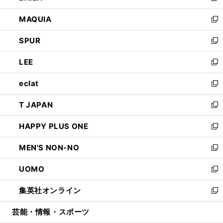
ン
ウ
し
MAQUIA
ド
ィ
い
新
ウ
ン
ウ
し
SPUR
で
ド
ィ
い
新
開
ウ
ン
ウ
し
LEE
く
で
ド
ィ
い
新
開
ウ
ン
ウ
し
eclat
く
で
ド
ィ
い
新
開
ウ
ン
ウ
し
T JAPAN
く
で
ド
ィ
い
新
開
ウ
ン
ウ
し
HAPPY PLUS ONE
く
で
ド
ィ
い
新
開
ウ
ン
ウ
し
MEN'S NON-NO
く
で
ド
ィ
い
新
開
ウ
ン
ウ
し
UOMO
く
で
ド
ィ
い
新
開
ウ
ン
ウ
し
集英社オンライン
く
で
ド
ィ
い
新
開
ウ
ン
ウ
し
芸能・情報・スポーツ
く
で
ド
ィ
い
開
ウ