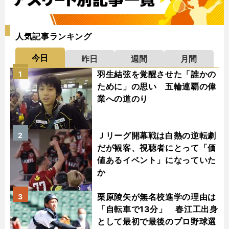
人気記事ランキング
今日
昨日
週間
月間
羽生結弦を覚醒させた「誰かの
1
ために」の思い 五輪連覇の偉
業への道のり
Ｊリーグ開幕戦は白熱の逆転劇
2
だが観客、視聴者にとって「価
値あるイベント」になっていた
か
栗原陵矢が無名校進学の理由は
3
「自転車で13分」 春江工出身
として最初で最後のプロ野球選