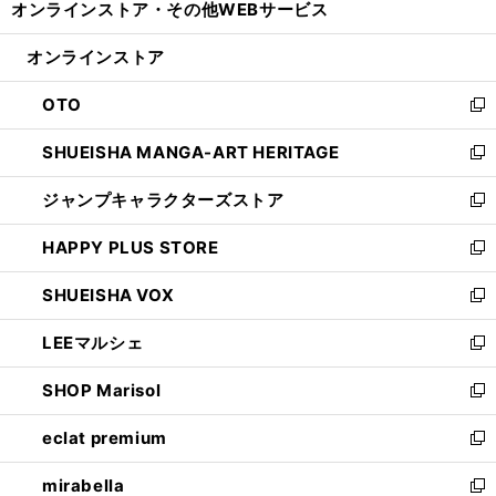
オンラインストア・
その他WEBサービス
く
で
ィ
い
開
ン
ウ
オンラインストア
く
ド
ィ
ウ
ン
OTO
で
ド
新
開
ウ
し
SHUEISHA MANGA-ART HERITAGE
く
で
い
新
開
ウ
し
ジャンプキャラクターズストア
く
ィ
い
新
ン
ウ
し
HAPPY PLUS STORE
ド
ィ
い
新
ウ
ン
ウ
し
SHUEISHA VOX
で
ド
ィ
い
新
開
ウ
ン
ウ
し
LEEマルシェ
く
で
ド
ィ
い
新
開
ウ
ン
ウ
し
SHOP Marisol
く
で
ド
ィ
い
新
開
ウ
ン
ウ
し
eclat premium
く
で
ド
ィ
い
新
開
ウ
ン
ウ
し
mirabella
く
で
ド
ィ
い
新