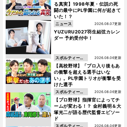
る真実】1998年夏・伝説の死
闘の最中にPL学園に何が起きて
いた！？
ニュース
2026.08.07更新
YUZURU2027羽生結弦カレン
ダー 予約受付中！
スポルティーバ
2026.08.06更新
動画
【高校野球】「プロ入り後もあ
の衝撃を超える選手はいな
い」。PL学園トリオが衝撃を受
けた選手
スポルティーバ
2026.08.06更新
動画
【プロ野球】指揮官によってチ
ームが変わる！？ 金村義明＆大
塚光二が語る歴代監督エピソー
ド
スポルティーバ
2026.08.06更新