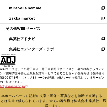
開
ウ
ン
ウ
し
mirabella homme
く
で
ド
ィ
い
新
開
ウ
ン
ウ
し
zakka market
く
で
ド
ィ
い
新
開
ウ
ン
ウ
し
その他WEBサービス
く
で
ド
ィ
い
開
ウ
ン
ウ
集英社アドナビ
く
で
ド
ィ
新
開
ウ
ン
し
集英社エディターズ・ラボ
く
で
ド
い
新
開
ウ
ウ
し
く
で
ィ
い
開
ン
ウ
ABJマークは、この電子書店・電子書籍配信サービスが、著作権者からコンテ
く
ド
ィ
ンツ使用許諾を得た正規版配信サービスであることを示す登録商標（登録番号
ウ
ン
第6091713号）です。ABJマークの詳細、ABJマークを掲示しているサービス
で
ド
の一覧はこちら。
開
ウ
https://aebs.or.jp/
新
く
で
し
い
開
本ホームページに記載の文章・画像・写真などを無断で複製するこ
ウ
く
とは法律で禁じられています。全ての著作権は株式会社 集英社に帰
ィ
属します。
ン