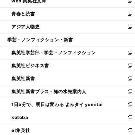
web 集英社文庫
ド
ィ
い
新
ウ
ン
ウ
し
青春と読書
で
ド
ィ
い
新
開
ウ
ン
ウ
し
アジア人物史
く
で
ド
ィ
い
新
開
ウ
ン
ウ
し
学芸・ノンフィクション・新書
く
で
ド
ィ
い
開
ウ
ン
ウ
集英社学芸部 - 学芸・ノンフィクション
く
で
ド
ィ
新
開
ウ
ン
し
集英社ビジネス書
く
で
ド
い
新
開
ウ
ウ
し
集英社新書
く
で
ィ
い
新
開
ン
ウ
し
集英社新書プラス - 知の水先案内人
く
ド
ィ
い
新
ウ
ン
ウ
し
1日5分で、明日は変わる よみタイ yomitai
で
ド
ィ
い
新
開
ウ
ン
ウ
し
kotoba
く
で
ド
ィ
い
新
開
ウ
ン
ウ
し
e!集英社
く
で
ド
ィ
い
新