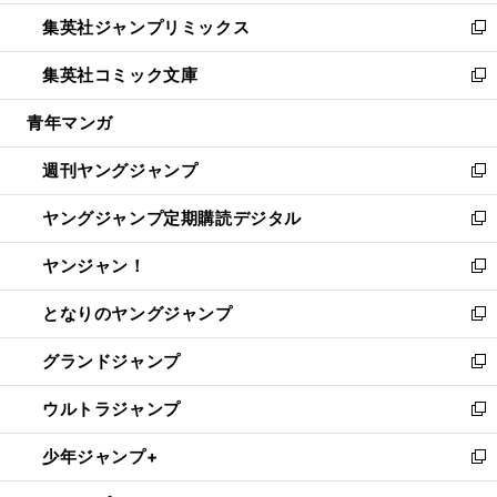
開
ウ
ン
ウ
し
集英社ジャンプリミックス
く
で
ド
ィ
い
新
開
ウ
ン
ウ
し
集英社コミック文庫
く
で
ド
ィ
い
新
開
ウ
ン
ウ
し
青年マンガ
く
で
ド
ィ
い
開
ウ
ン
ウ
週刊ヤングジャンプ
く
で
ド
ィ
新
開
ウ
ン
し
ヤングジャンプ定期購読デジタル
く
で
ド
い
新
開
ウ
ウ
し
ヤンジャン！
く
で
ィ
い
新
開
ン
ウ
し
となりのヤングジャンプ
く
ド
ィ
い
新
ウ
ン
ウ
し
グランドジャンプ
で
ド
ィ
い
新
開
ウ
ン
ウ
し
ウルトラジャンプ
く
で
ド
ィ
い
新
開
ウ
ン
ウ
し
少年ジャンプ+
く
で
ド
ィ
い
新
開
ウ
ン
ウ
し