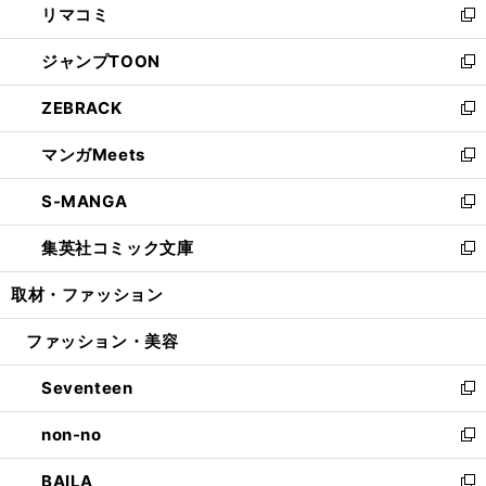
リマコミ
で
ド
ィ
い
新
開
ウ
ン
ウ
し
ジャンプTOON
く
で
ド
ィ
い
新
開
ウ
ン
ウ
し
ZEBRACK
く
で
ド
ィ
い
新
開
ウ
ン
ウ
し
マンガMeets
く
で
ド
ィ
い
新
開
ウ
ン
ウ
し
S-MANGA
く
で
ド
ィ
い
新
開
ウ
ン
ウ
し
集英社コミック文庫
く
で
ド
ィ
い
新
開
ウ
ン
ウ
し
取材・ファッション
く
で
ド
ィ
い
開
ウ
ン
ウ
ファッション・美容
く
で
ド
ィ
開
ウ
ン
Seventeen
く
で
ド
新
開
ウ
し
non-no
く
で
い
新
開
ウ
し
BAILA
く
ィ
い
新