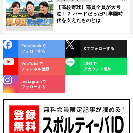
動画
【高校野球】部員全員が大号
泣！？ ハードだったPL学園時
代を支えたものとは
cebo
X
Facebookで
Xでフォローする
ok
フォローする
uTube
LINE
YouTubeで
LINEで
チャンネル登録
アカウント追加
stagra
Instagramで
m
フォローする