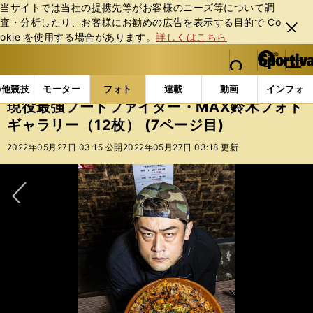
当サイトでは当社の提携先等がお客様のニーズ等について調
査・分析したり、お客様にお勧めの広告を表⽰する⽬的で Co
閉じ
okie を使⽤する場合があります。
詳しくはこちら
る
マイペ
web Sportiva (webスポルティーバ)
検索
メニュ
we
ー
フォトギャラリー
現役最強フードファイター・MAX鈴木
b
ジ
の他競技
モーター
フォト
連載
動画
インフォ
ス
現役最強フードファイター・MAX鈴木フォト
ポ
ギャラリー（12枚） (7ページ目)
ル
テ
2022年05月27日 03:15 公開
2022年05月27日 03:18 更新
ィ
ー
バ
次へ