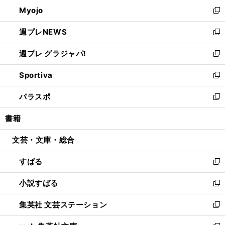
ン
ウ
Myojo
く
で
ド
ィ
新
開
ウ
ン
し
週プレNEWS
く
で
ド
い
新
開
ウ
ウ
し
週プレ グラジャパ!
く
で
ィ
い
新
開
ン
ウ
し
Sportiva
く
ド
ィ
い
新
ウ
ン
ウ
し
パラスポ
で
ド
ィ
い
新
開
ウ
ン
ウ
し
書籍
く
で
ド
ィ
い
開
ウ
ン
ウ
文芸・文庫・総合
く
で
ド
ィ
開
ウ
ン
すばる
く
で
ド
新
開
ウ
し
小説すばる
く
で
い
新
開
ウ
し
集英社 文芸ステーション
く
ィ
い
新
ン
ウ
し