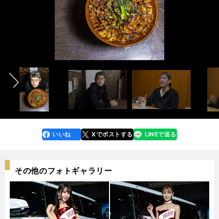
フードファイターのMAX鈴木さん
インタビュー記事はこちら＞＞
前へ
photo by Tatematsu Naozumi
撮影協力／「豚大学 神保町校舎」
いいね
Xでポストする
LINEで送る
line
faceboo
x
k
その他のフォトギャラリー