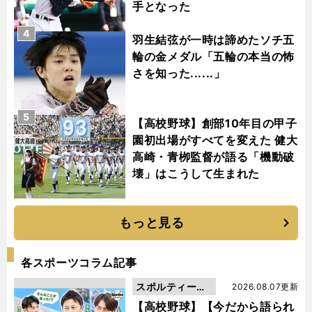
手となった
4
羽生結弦が一時は諦めたソチ五
輪の金メダル「五輪の本当の怖
さを知った......」
5
【高校野球】創部10年目の甲子
園初出場がすべてを変えた 健大
高崎・青栁監督が語る「機動破
壊」はこうして生まれた
もっと見る
各スポーツコラム記事
スポルティーバ
2026.08.07更新
動画
【高校野球】【今だから語られ