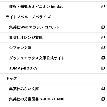
開
ウ
ン
ウ
し
情報・知識＆オピニオン imidas
く
で
ド
ィ
い
新
開
ウ
ン
ウ
し
ライトノベル・ノベライズ
く
で
ド
ィ
い
開
ウ
ン
ウ
集英社Webマガジン コバルト
く
で
ド
ィ
新
開
ウ
ン
し
集英社オレンジ文庫
く
で
ド
い
新
開
ウ
ウ
し
シフォン文庫
く
で
ィ
い
新
開
ン
ウ
し
ダッシュエックス文庫公式サイト
く
ド
ィ
い
新
ウ
ン
ウ
し
JUMP j-BOOKS
で
ド
ィ
い
新
開
ウ
ン
ウ
し
キッズ
く
で
ド
ィ
い
開
ウ
ン
ウ
集英社みらい文庫
く
で
ド
ィ
新
開
ウ
ン
し
集英社の児童図書 S-KIDS.LAND
く
で
ド
い
新
開
ウ
ウ
し