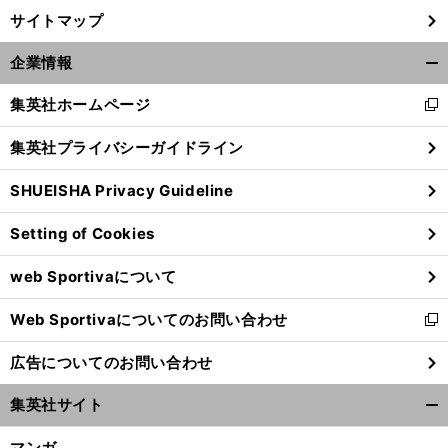
サイトマップ
企業情報
開
く/
集英社ホームページ
新
閉
し
じ
集英社プライバシーガイドライン
い
る
ウ
SHUEISHA Privacy Guideline
ィ
ン
Setting of Cookies
ド
ウ
web Sportivaについて
で
開
Web Sportivaについてのお問い合わせ
く
新
し
広告についてのお問い合わせ
い
ウ
集英社サイト
ィ
開
ン
く/
マンガ