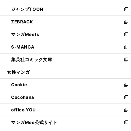
開
ウ
ン
ウ
し
ジャンプTOON
く
で
ド
ィ
い
新
開
ウ
ン
ウ
し
ZEBRACK
く
で
ド
ィ
い
新
開
ウ
ン
ウ
し
マンガMeets
く
で
ド
ィ
い
新
開
ウ
ン
ウ
し
S-MANGA
く
で
ド
ィ
い
新
開
ウ
ン
ウ
し
集英社コミック文庫
く
で
ド
ィ
い
新
開
ウ
ン
ウ
し
女性マンガ
く
で
ド
ィ
い
開
ウ
ン
ウ
Cookie
く
で
ド
ィ
新
開
ウ
ン
し
Cocohana
く
で
ド
い
新
開
ウ
ウ
し
office YOU
く
で
ィ
い
新
開
ン
ウ
し
マンガMee公式サイト
く
ド
ィ
い
新
ウ
ン
ウ
し