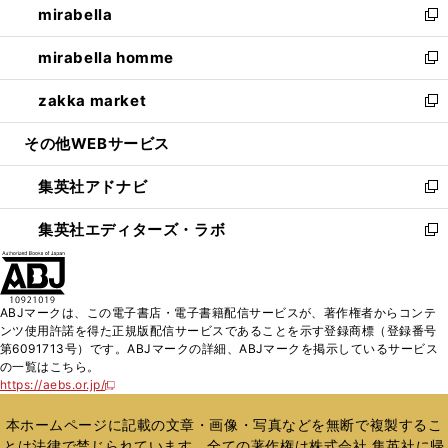
mirabella
く
で
ド
ィ
い
新
開
ウ
ン
ウ
し
mirabella homme
く
で
ド
ィ
い
新
開
ウ
ン
ウ
し
zakka market
く
で
ド
ィ
い
新
開
ウ
ン
ウ
し
その他WEBサービス
く
で
ド
ィ
い
開
ウ
ン
ウ
集英社アドナビ
く
で
ド
ィ
新
開
ウ
ン
し
集英社エディターズ・ラボ
く
で
ド
い
新
開
ウ
ウ
し
く
で
ィ
い
開
ン
ウ
ABJマークは、この電子書店・電子書籍配信サービスが、著作権者からコンテ
く
ド
ィ
ンツ使用許諾を得た正規版配信サービスであることを示す登録商標（登録番号
ウ
ン
第6091713号）です。ABJマークの詳細、ABJマークを掲示しているサービス
で
ド
の一覧はこちら。
開
ウ
https://aebs.or.jp/
新
く
で
し
い
開
本ホームページに記載の文章・画像・写真などを無断で複製するこ
ウ
く
とは法律で禁じられています。全ての著作権は株式会社 集英社に帰