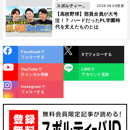
スポルティーバ
2026.08.06更新
動画
【高校野球】部員全員が大号
泣！？ ハードだったPL学園時
代を支えたものとは
cebo
X
Facebookで
Xでフォローする
ok
フォローする
uTube
LINE
YouTubeで
LINEで
チャンネル登録
アカウント追加
stagra
Instagramで
m
フォローする