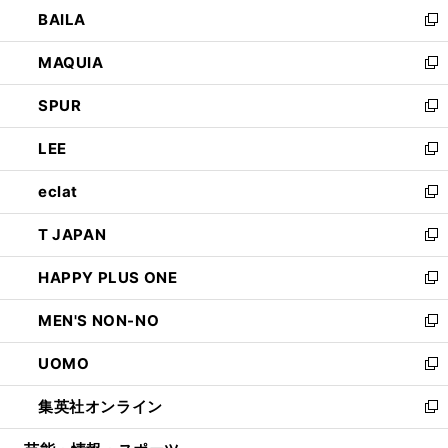
ウ
し
BAILA
く
ィ
い
新
ン
ウ
し
MAQUIA
ド
ィ
い
新
ウ
ン
ウ
し
SPUR
で
ド
ィ
い
新
開
ウ
ン
ウ
し
LEE
く
で
ド
ィ
い
新
開
ウ
ン
ウ
し
eclat
く
で
ド
ィ
い
新
開
ウ
ン
ウ
し
T JAPAN
く
で
ド
ィ
い
新
開
ウ
ン
ウ
し
HAPPY PLUS ONE
く
で
ド
ィ
い
新
開
ウ
ン
ウ
し
MEN'S NON-NO
く
で
ド
ィ
い
新
開
ウ
ン
ウ
し
UOMO
く
で
ド
ィ
い
新
開
ウ
ン
ウ
し
集英社オンライン
く
で
ド
ィ
い
新
開
ウ
ン
ウ
し