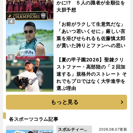
かに!? ５人の識者が全順位を
大胆予想
4
「お前がラクして生意気だな」
「あいつ若いくせに」厳しい言
葉を浴びせられるも佐藤慎太郎
が貫いた誇りとファンへの思い
5
【夏の甲子園2026】聖隷クリ
ストファー・高部陸の「２回加
速する」規格外のストレート そ
れでもプロではなく大学進学を
選ぶ理由
もっと見る
各スポーツコラム記事
スポルティーバ
2026.08.07更新