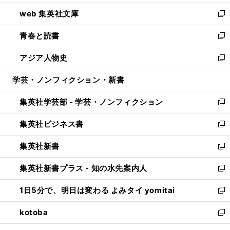
ン
ウ
し
web 集英社文庫
ド
ィ
い
新
ウ
ン
ウ
し
青春と読書
で
ド
ィ
い
新
開
ウ
ン
ウ
し
アジア人物史
く
で
ド
ィ
い
新
開
ウ
ン
ウ
し
学芸・ノンフィクション・新書
く
で
ド
ィ
い
開
ウ
ン
ウ
集英社学芸部 - 学芸・ノンフィクション
く
で
ド
ィ
新
開
ウ
ン
し
集英社ビジネス書
く
で
ド
い
新
開
ウ
ウ
し
集英社新書
く
で
ィ
い
新
開
ン
ウ
し
集英社新書プラス - 知の水先案内人
く
ド
ィ
い
新
ウ
ン
ウ
し
1日5分で、明日は変わる よみタイ yomitai
で
ド
ィ
い
新
開
ウ
ン
ウ
し
kotoba
く
で
ド
ィ
い
新
開
ウ
ン
ウ
し