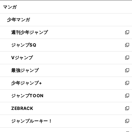
ン
く/
マンガ
ド
閉
ウ
じ
少年マンガ
で
る
開
週刊少年ジャンプ
く
新
し
ジャンプSQ
い
新
ウ
し
Vジャンプ
ィ
い
新
ン
ウ
し
最強ジャンプ
ド
ィ
い
新
ウ
ン
ウ
し
少年ジャンプ+
で
ド
ィ
い
新
開
ウ
ン
ウ
し
ジャンプTOON
く
で
ド
ィ
い
新
開
ウ
ン
ウ
し
ZEBRACK
く
で
ド
ィ
い
新
開
ウ
ン
ウ
し
ジャンプルーキー！
く
で
ド
ィ
い
新
開
ウ
ン
ウ
し