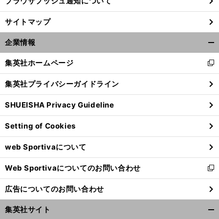
ブラウザプッシュ通知について
サイトマップ
企業情報
開
く/
集英社ホームページ
新
閉
し
じ
集英社プライバシーガイドライン
い
る
ウ
SHUEISHA Privacy Guideline
ィ
ン
Setting of Cookies
ド
ウ
web Sportivaについて
で
開
Web Sportivaについてのお問い合わせ
く
新
し
広告についてのお問い合わせ
い
ウ
集英社サイト
ィ
開