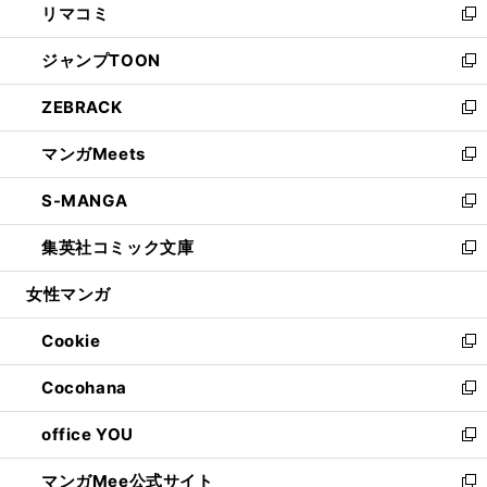
リマコミ
で
ド
ィ
い
新
開
ウ
ン
ウ
し
ジャンプTOON
く
で
ド
ィ
い
新
開
ウ
ン
ウ
し
ZEBRACK
く
で
ド
ィ
い
新
開
ウ
ン
ウ
し
マンガMeets
く
で
ド
ィ
い
新
開
ウ
ン
ウ
し
S-MANGA
く
で
ド
ィ
い
新
開
ウ
ン
ウ
し
集英社コミック文庫
く
で
ド
ィ
い
新
開
ウ
ン
ウ
し
女性マンガ
く
で
ド
ィ
い
開
ウ
ン
ウ
Cookie
く
で
ド
ィ
新
開
ウ
ン
し
Cocohana
く
で
ド
い
新
開
ウ
ウ
し
office YOU
く
で
ィ
い
新
開
ン
ウ
し
マンガMee公式サイト
く
ド
ィ
い
新