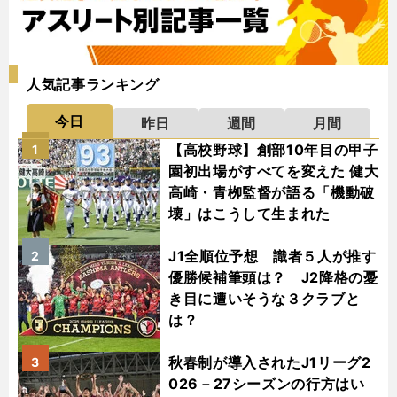
人気記事ランキング
今日
昨日
週間
月間
【高校野球】創部10年目の甲子
1
園初出場がすべてを変えた 健大
高崎・青栁監督が語る「機動破
壊」はこうして生まれた
J1全順位予想 識者５人が推す
2
優勝候補筆頭は？ J2降格の憂
き目に遭いそうな３クラブと
は？
秋春制が導入されたJ1リーグ2
3
026－27シーズンの行方はい