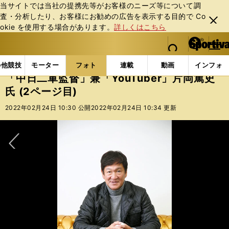
当サイトでは当社の提携先等がお客様のニーズ等について調
査・分析したり、お客様にお勧めの広告を表⽰する⽬的で Co
閉じ
okie を使⽤する場合があります。
詳しくはこちら
る
マイペ
web Sportiva (webスポルティーバ)
検索
メニュ
we
ー
フォトギャラリー
コラムフォト
「中日二軍監督」兼「
b
ジ
の他競技
モーター
フォト
連載
動画
インフォ
ス
「中日二軍監督」兼「YouTuber」片岡篤史
ポ
氏 (2ページ目)
ル
テ
2022年02月24日 10:30 公開
2022年02月24日 10:34 更新
ィ
ー
バ
次へ