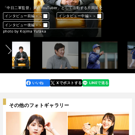
「中日二軍監督」兼「YouTuber」として活動する片岡篤史
「中日二軍監督」兼「YouTuber」として活動する片岡篤史
「中日二軍監督」兼「YouTuber」として活動する片岡篤史
中日一軍の指揮を執る立浪監督
中村紀洋打撃コーチから指導を受ける石川昂弥
インタビュー前編＞＞
インタビュー前編＞＞
インタビュー前編＞＞
インタビュー前編＞＞
インタビュー前編＞＞
インタビュー中編＞＞
インタビュー中編＞＞
インタビュー中編＞＞
インタビュー中編＞＞
インタビュー中編＞＞
インタビュー後編＞＞
インタビュー後編＞＞
インタビュー後編＞＞
インタビュー後編＞＞
インタビュー後編＞＞
前へ
photo by Kojima Yutaka
photo by Kojima Yutaka
photo by Kojima Yutaka
photo by Sankei Visual
photo by Sankei Visual
いいね
Xでポストする
LINEで送る
line
faceboo
x
k
その他のフォトギャラリー