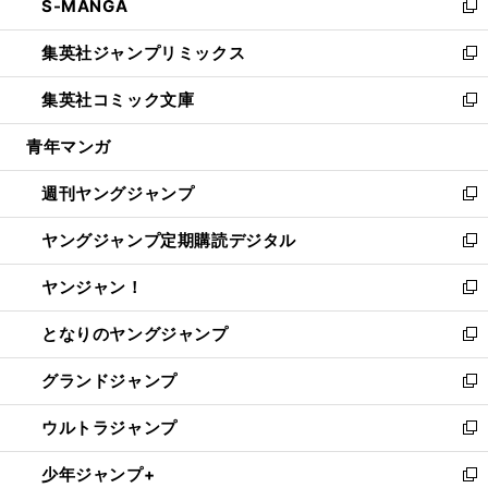
S-MANGA
く
で
ド
ィ
い
新
開
ウ
ン
ウ
し
集英社ジャンプリミックス
く
で
ド
ィ
い
新
開
ウ
ン
ウ
し
集英社コミック文庫
く
で
ド
ィ
い
新
開
ウ
ン
ウ
し
青年マンガ
く
で
ド
ィ
い
開
ウ
ン
ウ
週刊ヤングジャンプ
く
で
ド
ィ
新
開
ウ
ン
し
ヤングジャンプ定期購読デジタル
く
で
ド
い
新
開
ウ
ウ
し
ヤンジャン！
く
で
ィ
い
新
開
ン
ウ
し
となりのヤングジャンプ
く
ド
ィ
い
新
ウ
ン
ウ
し
グランドジャンプ
で
ド
ィ
い
新
開
ウ
ン
ウ
し
ウルトラジャンプ
く
で
ド
ィ
い
新
開
ウ
ン
ウ
し
少年ジャンプ+
く
で
ド
ィ
い
新