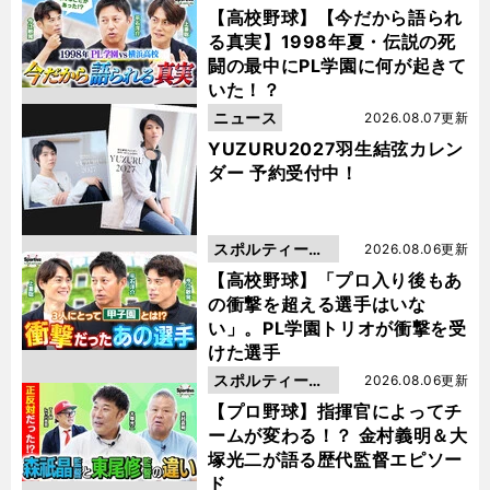
動画
【高校野球】【今だから語られ
る真実】1998年夏・伝説の死
闘の最中にPL学園に何が起きて
いた！？
ニュース
2026.08.07更新
YUZURU2027羽生結弦カレン
ダー 予約受付中！
スポルティーバ
2026.08.06更新
動画
【高校野球】「プロ入り後もあ
の衝撃を超える選手はいな
い」。PL学園トリオが衝撃を受
けた選手
スポルティーバ
2026.08.06更新
動画
【プロ野球】指揮官によってチ
ームが変わる！？ 金村義明＆大
塚光二が語る歴代監督エピソー
ド