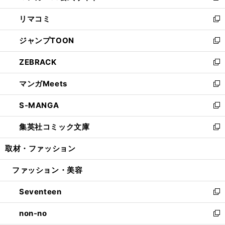
ウ
ン
ウ
し
リマコミ
で
ド
ィ
い
新
開
ウ
ン
ウ
し
ジャンプTOON
く
で
ド
ィ
い
新
開
ウ
ン
ウ
し
ZEBRACK
く
で
ド
ィ
い
新
開
ウ
ン
ウ
し
マンガMeets
く
で
ド
ィ
い
新
開
ウ
ン
ウ
し
S-MANGA
く
で
ド
ィ
い
新
開
ウ
ン
ウ
し
集英社コミック文庫
く
で
ド
ィ
い
新
開
ウ
ン
ウ
し
取材・ファッション
く
で
ド
ィ
い
開
ウ
ン
ウ
ファッション・美容
く
で
ド
ィ
開
ウ
ン
Seventeen
く
で
ド
新
開
ウ
し
non-no
く
で
い
新
開