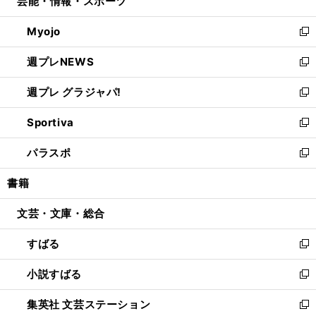
芸能・情報・スポーツ
く
で
ド
ィ
い
開
ウ
ン
ウ
Myojo
く
で
ド
ィ
新
開
ウ
ン
し
週プレNEWS
く
で
ド
い
新
開
ウ
ウ
し
週プレ グラジャパ!
く
で
ィ
い
新
開
ン
ウ
し
Sportiva
く
ド
ィ
い
新
ウ
ン
ウ
し
パラスポ
で
ド
ィ
い
新
開
ウ
ン
ウ
し
書籍
く
で
ド
ィ
い
開
ウ
ン
ウ
文芸・文庫・総合
く
で
ド
ィ
開
ウ
ン
すばる
く
で
ド
新
開
ウ
し
小説すばる
く
で
い
新
開
ウ
し
集英社 文芸ステーション
く
ィ
い
新