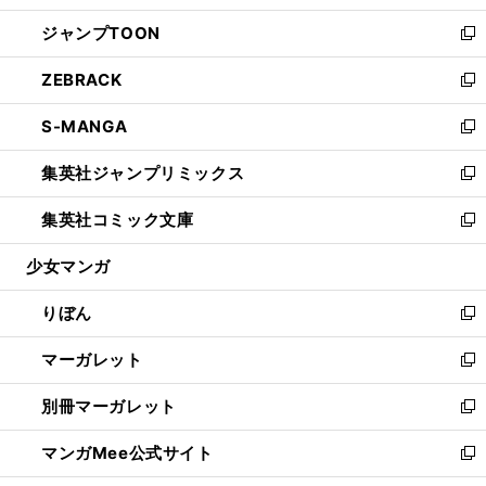
開
ウ
ン
ウ
し
ジャンプTOON
く
で
ド
ィ
い
新
開
ウ
ン
ウ
し
ZEBRACK
く
で
ド
ィ
い
新
開
ウ
ン
ウ
し
S-MANGA
く
で
ド
ィ
い
新
開
ウ
ン
ウ
し
集英社ジャンプリミックス
く
で
ド
ィ
い
新
開
ウ
ン
ウ
し
集英社コミック文庫
く
で
ド
ィ
い
新
開
ウ
ン
ウ
し
少女マンガ
く
で
ド
ィ
い
開
ウ
ン
ウ
りぼん
く
で
ド
ィ
新
開
ウ
ン
し
マーガレット
く
で
ド
い
新
開
ウ
ウ
し
別冊マーガレット
く
で
ィ
い
新
開
ン
ウ
し
マンガMee公式サイト
く
ド
ィ
い
新
ウ
ン
ウ
し