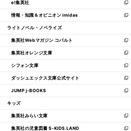
e!集英社
く
で
ド
ィ
い
新
開
ウ
ン
ウ
し
情報・知識＆オピニオン imidas
く
で
ド
ィ
い
新
開
ウ
ン
ウ
し
ライトノベル・ノベライズ
く
で
ド
ィ
い
開
ウ
ン
ウ
集英社Webマガジン コバルト
く
で
ド
ィ
新
開
ウ
ン
し
集英社オレンジ文庫
く
で
ド
い
新
開
ウ
ウ
し
シフォン文庫
く
で
ィ
い
新
開
ン
ウ
し
ダッシュエックス文庫公式サイト
く
ド
ィ
い
新
ウ
ン
ウ
し
JUMP j-BOOKS
で
ド
ィ
い
新
開
ウ
ン
ウ
し
キッズ
く
で
ド
ィ
い
開
ウ
ン
ウ
集英社みらい文庫
く
で
ド
ィ
新
開
ウ
ン
し
集英社の児童図書 S-KIDS.LAND
く
で
ド
い
新