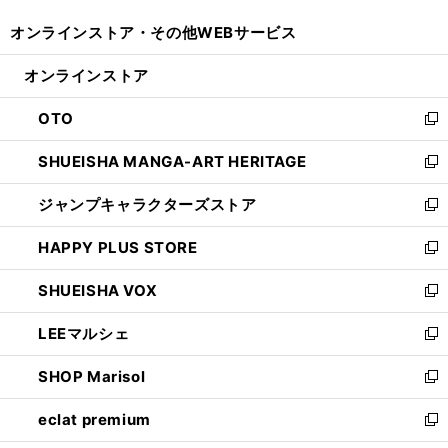
開
ウ
ウ
し
オンラインストア・
その他WEBサービス
く
で
ィ
い
開
ン
ウ
オンラインストア
く
ド
ィ
ウ
ン
OTO
で
ド
新
開
ウ
し
SHUEISHA MANGA-ART HERITAGE
く
で
い
新
開
ウ
し
ジャンプキャラクターズストア
く
ィ
い
新
ン
ウ
し
HAPPY PLUS STORE
ド
ィ
い
新
ウ
ン
ウ
し
SHUEISHA VOX
で
ド
ィ
い
新
開
ウ
ン
ウ
し
LEEマルシェ
く
で
ド
ィ
い
新
開
ウ
ン
ウ
し
SHOP Marisol
く
で
ド
ィ
い
新
開
ウ
ン
ウ
し
eclat premium
く
で
ド
ィ
い
新
開
ウ
ン
ウ
し