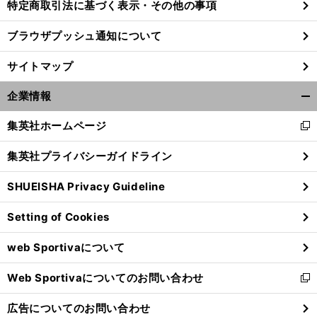
特定商取引法に基づく表示・その他の事項
ブラウザプッシュ通知について
サイトマップ
企業情報
開
く/
集英社ホームページ
新
閉
し
じ
集英社プライバシーガイドライン
い
る
ウ
SHUEISHA Privacy Guideline
ィ
ン
Setting of Cookies
ド
ウ
web Sportivaについて
で
開
Web Sportivaについてのお問い合わせ
く
新
し
広告についてのお問い合わせ
い