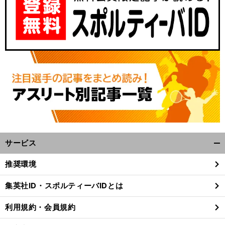
。
全
前
へ
サービス
開
く/
推奨環境
閉
じ
集英社ID・スポルティーバIDとは
る
利用規約・会員規約