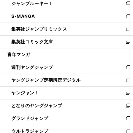
ジャンプルーキー！
く
で
ド
ィ
い
新
開
ウ
ン
ウ
し
S-MANGA
く
で
ド
ィ
い
新
開
ウ
ン
ウ
し
集英社ジャンプリミックス
く
で
ド
ィ
い
新
開
ウ
ン
ウ
し
集英社コミック文庫
く
で
ド
ィ
い
新
開
ウ
ン
ウ
し
青年マンガ
く
で
ド
ィ
い
開
ウ
ン
ウ
週刊ヤングジャンプ
く
で
ド
ィ
新
開
ウ
ン
し
ヤングジャンプ定期購読デジタル
く
で
ド
い
新
開
ウ
ウ
し
ヤンジャン！
く
で
ィ
い
新
開
ン
ウ
し
となりのヤングジャンプ
く
ド
ィ
い
新
ウ
ン
ウ
し
グランドジャンプ
で
ド
ィ
い
新
開
ウ
ン
ウ
し
ウルトラジャンプ
く
で
ド
ィ
い
新