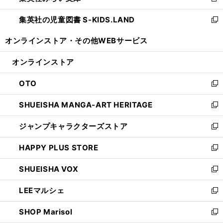
新
開
ウ
ン
し
集英社の児童図書 S-KIDS.LAND
く
で
ド
い
新
開
ウ
ウ
し
オンラインストア・
その他WEBサービス
く
で
ィ
い
開
ン
ウ
オンラインストア
く
ド
ィ
ウ
ン
OTO
で
ド
新
開
ウ
し
SHUEISHA MANGA-ART HERITAGE
く
で
い
新
開
ウ
し
ジャンプキャラクターズストア
く
ィ
い
新
ン
ウ
し
HAPPY PLUS STORE
ド
ィ
い
新
ウ
ン
ウ
し
SHUEISHA VOX
で
ド
ィ
い
新
開
ウ
ン
ウ
し
LEEマルシェ
く
で
ド
ィ
い
新
開
ウ
ン
ウ
し
SHOP Marisol
く
で
ド
ィ
い
新
開
ウ