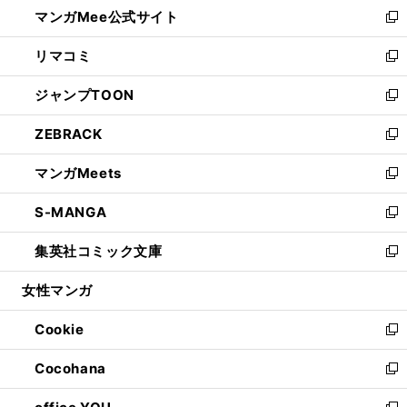
し
マンガMee公式サイト
く
ド
ィ
い
新
ウ
ン
ウ
し
リマコミ
で
ド
ィ
い
新
開
ウ
ン
ウ
し
ジャンプTOON
く
で
ド
ィ
い
新
開
ウ
ン
ウ
し
ZEBRACK
く
で
ド
ィ
い
新
開
ウ
ン
ウ
し
マンガMeets
く
で
ド
ィ
い
新
開
ウ
ン
ウ
し
S-MANGA
く
で
ド
ィ
い
新
開
ウ
ン
ウ
し
集英社コミック文庫
く
で
ド
ィ
い
新
開
ウ
ン
ウ
し
女性マンガ
く
で
ド
ィ
い
開
ウ
ン
ウ
Cookie
く
で
ド
ィ
新
開
ウ
ン
し
Cocohana
く
で
ド
い
新
開
ウ
ウ
し
く