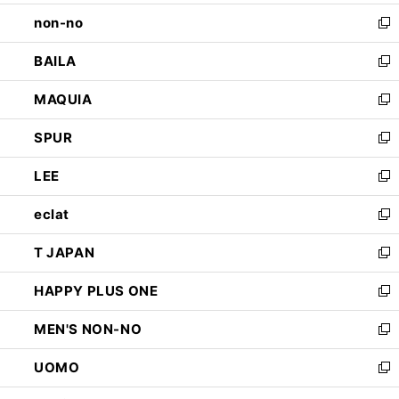
開
ウ
し
non-no
く
で
い
新
開
ウ
し
BAILA
く
ィ
い
新
ン
ウ
し
MAQUIA
ド
ィ
い
新
ウ
ン
ウ
し
SPUR
で
ド
ィ
い
新
開
ウ
ン
ウ
し
LEE
く
で
ド
ィ
い
新
開
ウ
ン
ウ
し
eclat
く
で
ド
ィ
い
新
開
ウ
ン
ウ
し
T JAPAN
く
で
ド
ィ
い
新
開
ウ
ン
ウ
し
HAPPY PLUS ONE
く
で
ド
ィ
い
新
開
ウ
ン
ウ
し
MEN'S NON-NO
く
で
ド
ィ
い
新
開
ウ
ン
ウ
し
UOMO
く
で
ド
ィ
い
新
開
ウ
ン
ウ
し