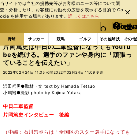
当サイトでは当社の提携先等がお客様のニーズ等について調
査・分析したり、お客様にお勧めの広告を表⽰する⽬的で Co
閉じ
okie を使⽤する場合があります。
詳しくはこちら
る
マイペ
web Sportiva (webスポルティーバ)
検索
メニュ
we
ー
野球の記事一覧
プロ野球
片岡篤史は中日の二軍監督
b
ジ
野球
サッカー
競馬
ゴルフ
その他球技
その他
ス
片岡篤史は中日の二軍監督になってもYouTu
ポ
beを続ける。選手のファンや身内に「頑張っ
ル
ていることを伝えたい」
テ
ィ
2022年02月24日 11:05 公開
2022年02月24日 11:09 更新
ー
バ
浜田哲男●取材・文 text by Hamada Tetsuo
小嶋裕●撮影 photo by Kojima Yutaka
中日二軍監督
片岡篤史インタビュー 後編
（中編：石川昂弥らは「全国区のスター選手になっても