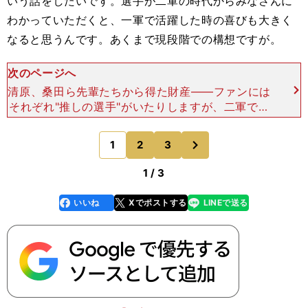
いう話をしたいです。選手が二軍の時代からみなさんに
わかっていただくと、一軍で活躍した時の喜びも大きく
なると思うんです。あくまで現段階での構想ですが。
次のページへ
清原、桑田ら先輩たちから得た財産――ファンには
それぞれ"推しの選手"がいたりしますが、二軍で努
力をしていた頃から選手を追うことで愛着や親心が
芽生えたり、選手のストーリー性を感じられるもの
次
1
2
3
のページへ
だと思います
1 / 3
いいね
Xでポストする
LINEで送る
line
faceboo
x
k