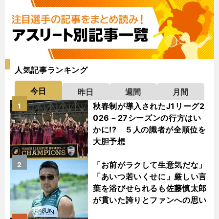
人気記事ランキング
今日
昨日
週間
月間
秋春制が導入されたJ1リーグ2
1
026－27シーズンの行方はい
かに!? ５人の識者が全順位を
大胆予想
「お前がラクして生意気だな」
2
「あいつ若いくせに」厳しい言
葉を浴びせられるも佐藤慎太郎
が貫いた誇りとファンへの思い