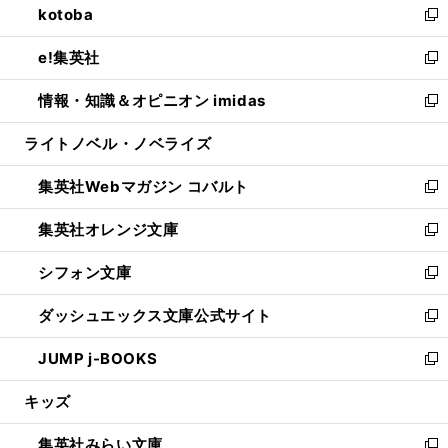
kotoba
く
で
ド
ィ
い
新
開
ウ
ン
ウ
し
e!集英社
く
で
ド
ィ
い
新
開
ウ
ン
ウ
し
情報・知識＆オピニオン imidas
く
で
ド
ィ
い
新
開
ウ
ン
ウ
し
ライトノベル・ノベライズ
く
で
ド
ィ
い
開
ウ
ン
ウ
集英社Webマガジン コバルト
く
で
ド
ィ
新
開
ウ
ン
し
集英社オレンジ文庫
く
で
ド
い
新
開
ウ
ウ
し
シフォン文庫
く
で
ィ
い
新
開
ン
ウ
し
ダッシュエックス文庫公式サイト
く
ド
ィ
い
新
ウ
ン
ウ
し
JUMP j-BOOKS
で
ド
ィ
い
新
開
ウ
ン
ウ
し
キッズ
く
で
ド
ィ
い
開
ウ
ン
ウ
集英社みらい文庫
く
で
ド
ィ