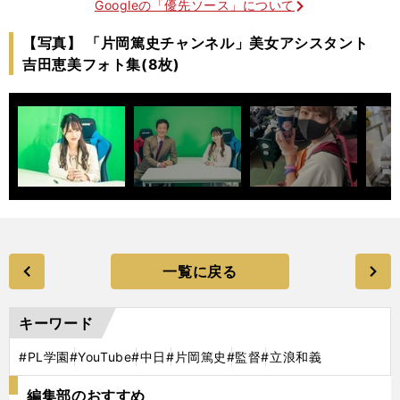
Googleの「優先ソース」について
【写真】 「片岡篤史チャンネル」美女アシスタント
吉田恵美フォト集(8枚)
一覧に戻る
キーワード
#PL学園
#YouTube
#中日
#片岡篤史
#監督
#立浪和義
編集部のおすすめ