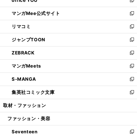
office YOU
で
ィ
い
新
開
ン
ウ
し
マンガMee公式サイト
く
ド
ィ
い
新
ウ
ン
ウ
し
リマコミ
で
ド
ィ
い
新
開
ウ
ン
ウ
し
ジャンプTOON
く
で
ド
ィ
い
新
開
ウ
ン
ウ
し
ZEBRACK
く
で
ド
ィ
い
新
開
ウ
ン
ウ
し
マンガMeets
く
で
ド
ィ
い
新
開
ウ
ン
ウ
し
S-MANGA
く
で
ド
ィ
い
新
開
ウ
ン
ウ
し
集英社コミック文庫
く
で
ド
ィ
い
新
開
ウ
ン
ウ
し
取材・ファッション
く
で
ド
ィ
い
開
ウ
ン
ウ
ファッション・美容
く
で
ド
ィ
開
ウ
ン
Seventeen
く
で
ド
新