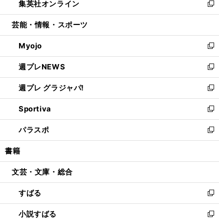
集英社オンライン
く
で
ド
ィ
い
新
開
ウ
ン
ウ
し
芸能・情報・スポーツ
く
で
ド
ィ
い
開
ウ
ン
ウ
Myojo
く
で
ド
ィ
新
開
ウ
ン
し
週プレNEWS
く
で
ド
い
新
開
ウ
ウ
し
週プレ グラジャパ!
く
で
ィ
い
新
開
ン
ウ
し
Sportiva
く
ド
ィ
い
新
ウ
ン
ウ
し
パラスポ
で
ド
ィ
い
新
開
ウ
ン
ウ
し
書籍
く
で
ド
ィ
い
開
ウ
ン
ウ
文芸・文庫・総合
く
で
ド
ィ
開
ウ
ン
すばる
く
で
ド
新
開
ウ
し
小説すばる
く
で
い
新