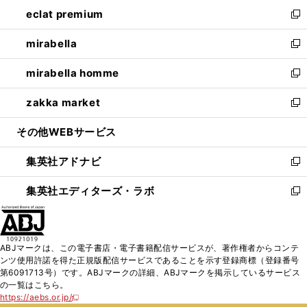
ン
ウ
し
eclat premium
く
で
ド
ィ
い
新
開
ウ
ン
ウ
し
mirabella
く
で
ド
ィ
い
新
開
ウ
ン
ウ
し
mirabella homme
く
で
ド
ィ
い
新
開
ウ
ン
ウ
し
zakka market
く
で
ド
ィ
い
新
開
ウ
ン
ウ
し
その他WEBサービス
く
で
ド
ィ
い
開
ウ
ン
ウ
集英社アドナビ
く
で
ド
ィ
新
開
ウ
ン
し
集英社エディターズ・ラボ
く
で
ド
い
新
開
ウ
ウ
し
く
で
ィ
い
開
ン
ウ
ABJマークは、この電子書店・電子書籍配信サービスが、著作権者からコンテ
く
ド
ィ
ンツ使用許諾を得た正規版配信サービスであることを示す登録商標（登録番号
ウ
ン
第6091713号）です。ABJマークの詳細、ABJマークを掲示しているサービス
で
ド
の一覧はこちら。
開
ウ
https://aebs.or.jp/
新