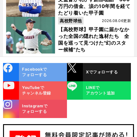
万円の借金、涙の10年間を経て
たどり着いた甲子園
高校野球他
2026.08.06更新
【高校野球】甲子園に届かなか
った全国の隠れた逸材たち 全
国を巡って見つけた"幻のスタ
ー候補"たち
cebo
X
Facebookで
Xでフォローする
ok
フォローする
uTube
LINE
YouTubeで
LINEで
チャンネル登録
アカウント追加
stagra
Instagramで
m
フォローする