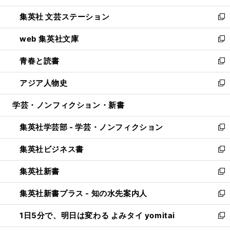
開
ウ
し
集英社 文芸ステーション
く
ィ
い
新
ン
ウ
し
web 集英社文庫
ド
ィ
い
新
ウ
ン
ウ
し
青春と読書
で
ド
ィ
い
新
開
ウ
ン
ウ
し
アジア人物史
く
で
ド
ィ
い
新
開
ウ
ン
ウ
し
学芸・ノンフィクション・新書
く
で
ド
ィ
い
開
ウ
ン
ウ
集英社学芸部 - 学芸・ノンフィクション
く
で
ド
ィ
新
開
ウ
ン
し
集英社ビジネス書
く
で
ド
い
新
開
ウ
ウ
し
集英社新書
く
で
ィ
い
新
開
ン
ウ
し
集英社新書プラス - 知の水先案内人
く
ド
ィ
い
新
ウ
ン
ウ
し
1日5分で、明日は変わる よみタイ yomitai
で
ド
ィ
い
新
開
ウ
ン
ウ
し