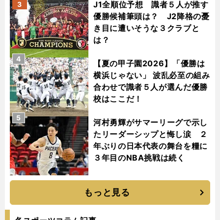
J1全順位予想 識者５人が推す
3
優勝候補筆頭は？ J2降格の憂
き目に遭いそうな３クラブと
は？
4
【夏の甲子園2026】「優勝は
横浜じゃない」 波乱必至の組み
合わせで識者５人が選んだ優勝
校はここだ！
5
河村勇輝がサマーリーグで示し
たリーダーシップと悔し涙 ２
年ぶりの日本代表の舞台を糧に
３年目のNBA挑戦は続く
もっと見る