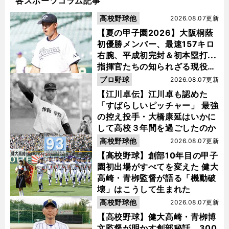
各スポーツコラム記事
高校野球他
2026.08.07更新
【夏の甲子園2026】大阪桐蔭
初優勝メンバー、最速157キロ
右腕、平成初完封＆初本塁打...
指揮官たちの知られざる現役時
代
プロ野球
2026.08.07更新
【江川卓伝】江川卓も認めた
「すばらしいピッチャー」 最強
の控え投手・大橋康延はいかに
して高校３年間を過ごしたのか
高校野球他
2026.08.07更新
【高校野球】創部10年目の甲子
園初出場がすべてを変えた 健大
高崎・青栁監督が語る「機動破
壊」はこうして生まれた
高校野球他
2026.08.07更新
【高校野球】健大高崎・青栁博
文監督が明かす創部秘話 300