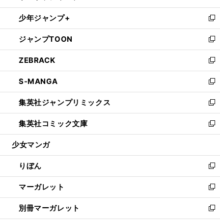
開
ウ
ン
ウ
し
少年ジャンプ+
く
で
ド
ィ
い
新
開
ウ
ン
ウ
し
ジャンプTOON
く
で
ド
ィ
い
新
開
ウ
ン
ウ
し
ZEBRACK
く
で
ド
ィ
い
新
開
ウ
ン
ウ
し
S-MANGA
く
で
ド
ィ
い
新
開
ウ
ン
ウ
し
集英社ジャンプリミックス
く
で
ド
ィ
い
新
開
ウ
ン
ウ
し
集英社コミック文庫
く
で
ド
ィ
い
新
開
ウ
ン
ウ
し
少女マンガ
く
で
ド
ィ
い
開
ウ
ン
ウ
りぼん
く
で
ド
ィ
新
開
ウ
ン
し
マーガレット
く
で
ド
い
新
開
ウ
ウ
し
別冊マーガレット
く
で
ィ
い
新
開
ン
ウ