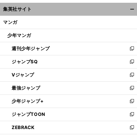
ウ
集英社サイト
ィ
開
ン
く/
マンガ
ド
閉
ウ
じ
少年マンガ
で
る
開
週刊少年ジャンプ
く
新
し
ジャンプSQ
い
新
ウ
し
Vジャンプ
ィ
い
新
ン
ウ
し
最強ジャンプ
ド
ィ
い
新
ウ
ン
ウ
し
少年ジャンプ+
で
ド
ィ
い
新
開
ウ
ン
ウ
し
ジャンプTOON
く
で
ド
ィ
い
新
開
ウ
ン
ウ
し
ZEBRACK
く
で
ド
ィ
い
新
開
ウ
ン
ウ
し