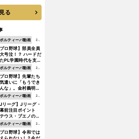
見る
事
ポルティーバ動画
202
プロ野球】部員全員
6.0
大号泣！？ ハードだ
8.0
たPL学園時代を支え
6更
ものとは
ポルティーバ動画
202
新
プロ野球】先輩たち
6.0
気遣いに「もうでき
8.0
んな」。金村義明＆
6更
塚光二が明かす引退
ポルティーバ動画
202
新
ピソード！
Jリーグ】Jリーグ・
6.0
開幕前注目ポイント
8.0
テウス・ブエノの鹿
5更
移籍！ 恐るべし15
ポルティーバ動画
202
新
磯部怜夢！
プロ野球】令和では
6.0
えられない！？今だ