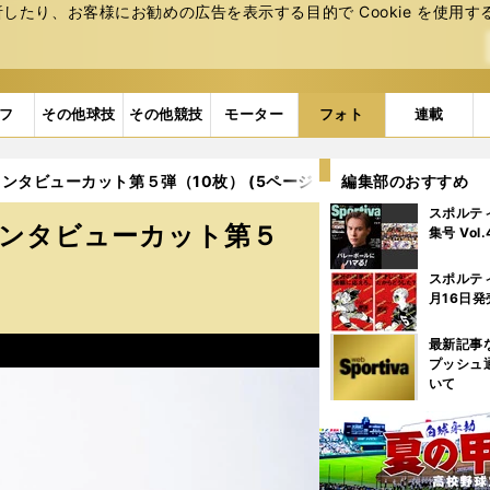
たり、お客様にお勧めの広告を表⽰する⽬的で Cookie を使⽤す
フ
その他球技
その他競技
モーター
フォト
連載
ンタビューカット第５弾（10枚） (5ページ目)
編集部のおすすめ
スポルテ
インタビューカット第５
集号 Vol
スポルテ
月16日発
最新記事
プッシュ
いて