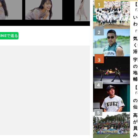
【
1
「
い
わ
だ
「
2
LINEで送る
気
く
浴
太
宇
3
ァ
の
地
輔
4
題
【
「
の
仙
5
か
高
画
が
員
み