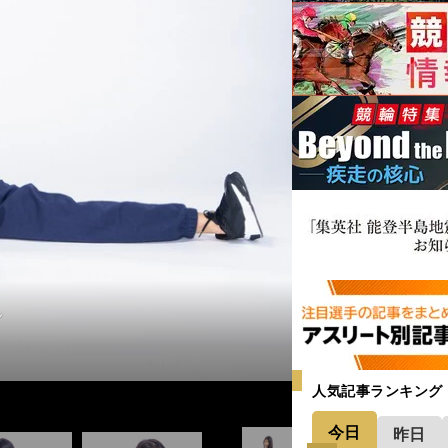
ん
ん
ん
ん
ん
ん
人気記事ランキング
今日
昨日