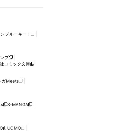
ャンプルーキー！
新
し
い
ウ
ャンプ
新
ィ
社コミック文庫
し
新
ン
い
し
ド
ウ
い
ウ
ガMeets
新
ィ
ウ
で
し
ン
ィ
開
い
ド
ン
く
ウ
ウ
ド
s
S-MANGA
新
新
ィ
で
ウ
し
し
ン
開
で
い
い
ド
く
開
ウ
ウ
ウ
NO
UOMO
く
新
新
ィ
ィ
で