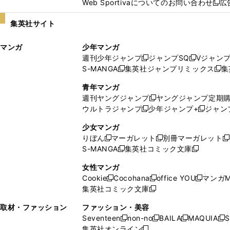
Web Sportivaについてのお問い合わせ
広
し
新
い
し
集英社サイト
ウ
い
ィ
ウ
マンガ
少年マンガ
ン
ィ
週刊少年ジャンプ
ジャンプSQ
Vジャン
ド
ン
新
新
S-MANGA
集英社ジャンプリミックス
集
ウ
ド
新
し
し
新
で
ウ
し
い
い
し
青年マンガ
開
で
い
ウ
ウ
い
週刊ヤングジャンプ
ヤングジャンプ定期
新
く
開
ウ
ィ
ィ
ウ
ウルトラジャンプ
少年ジャンプ+
ジャン
新
し
新
く
ィ
ン
ン
ィ
し
い
し
ン
ド
ド
ン
少女マンガ
い
ウ
い
ド
ウ
ウ
ド
りぼん
マーガレット
別冊マーガレット
新
新
新
ウ
ィ
ウ
ウ
で
で
ウ
S-MANGA
集英社コミック文庫
し
新
し
新
ィ
ン
ィ
で
開
開
で
い
し
い
し
ン
ド
ン
女性マンガ
開
く
く
開
ウ
い
ウ
い
ド
ウ
ド
Cookie
Cocohana
office YOU
マンガM
く
く
新
新
新
ィ
ウ
ィ
ウ
ウ
で
ウ
集英社コミック文庫
し
新
し
し
ン
ィ
ン
ィ
で
開
で
い
し
い
い
ド
ン
ド
ン
取材・ファッション
ファッション・美容
開
く
開
ウ
い
ウ
ウ
ウ
ド
ウ
ド
Seventeen
non-no
BAILA
MAQUIA
S
く
く
新
新
新
新
ィ
ウ
ィ
ィ
で
ウ
で
ウ
集英社オンライン