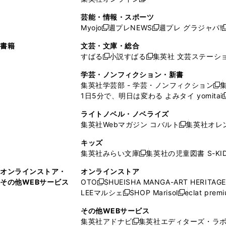
し
新
し
し
し
ン
ィ
ン
ン
開
で
開
で
い
し
い
い
い
ド
ン
ド
ド
芸能・情報・スポーツ
く
開
く
開
ウ
い
ウ
ウ
ウ
ウ
ド
ウ
ウ
Myojo
週プレNEWS
週プレ グラジャパ!
く
く
新
新
新
ィ
ウ
ィ
ィ
ィ
で
ウ
で
で
し
し
ン
ィ
ン
ン
ン
書籍
文芸・文庫・総合
開
で
開
開
い
い
ド
ン
ド
ド
ド
すばる
小説すばる
集英社 文芸ステーシ
く
開
く
く
新
新
ウ
ウ
ウ
ド
ウ
ウ
ウ
く
し
し
ィ
ィ
学芸・ノンフィクション・新書
で
ウ
で
で
で
い
い
ン
ン
集英社学芸部 - 学芸・ノンフィクション
開
で
開
開
開
新
ウ
ウ
ド
ド
1日5分で、明日は変わる よみタイ yomitai
く
開
く
く
く
し
新
ィ
ィ
ウ
ウ
く
い
ン
ン
ライトノベル・ノベライズ
で
で
ウ
ド
ド
集英社Webマガジン コバルト
集英社オレ
開
開
新
ィ
ウ
ウ
く
く
し
ン
キッズ
で
で
い
ド
集英社みらい文庫
集英社の児童図書 S-KID
開
開
新
ウ
ウ
く
く
し
ィ
オンラインストア・
オンラインストア
で
い
ン
その他WEBサービス
OTO
SHUEISHA MANGA-ART HERITAGE
開
新
ウ
ド
LEEマルシェ
SHOP Marisol
eclat prem
く
し
新
新
ィ
ウ
い
し
し
ン
その他WEBサービス
で
ウ
い
い
ド
集英社アドナビ
集英社エディターズ・ラ
開
新