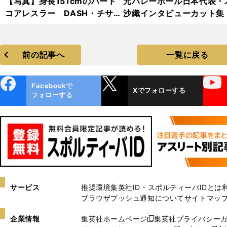
【写真】身長151cmのハード
元バレーボール日本代表・
コアレスラー DASH・チサ
沙織インタビューカット集
コ フォトギャラリー
前の記事へ
一覧に戻る
ebo
X
YouTube
Facebookで
Xでフォローする
ok
フォローする
サービス
推奨環境
集英社ID・スポルティーバIDとは
ブラウザプッシュ通知について
サイトマッ
企業情報
集英社ホームページ
集英社プライバシー
新