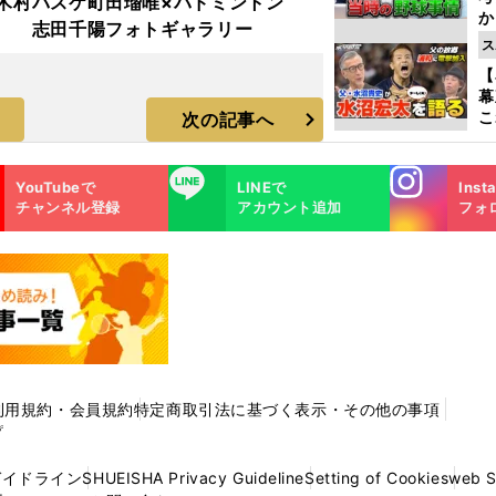
木村
バスケ町田瑠唯×バドミントン
か
志田千陽フォトギャラリー
事
ス
【
幕
こ
次の記事へ
沼
Instagra
LINE
YouTubeで
LINEで
Inst
m
チャンネル登録
アカウント追加
フォ
利用規約・会員規約
特定商取引法に基づく表示・その他の事項
プ
ガイドライン
SHUEISHA Privacy Guideline
Setting of Cookies
web 