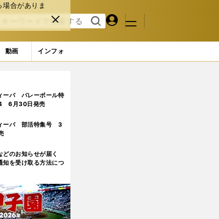
る場合がありま
マイペ
閉じ
検索
メニュ
ー
る
す
ジ
る
動画
インフォ
ィーバ バレーボール特
.4 6月30日発売
ィーバ 部活特集号 3
売
などのお知らせが届く
通知を受け取る方法につ