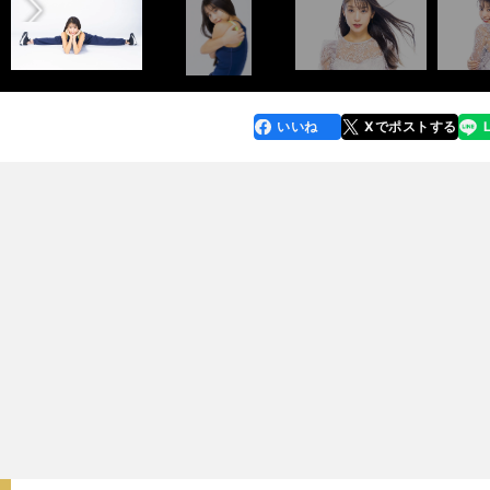
いいね
Xでポストする
line
faceboo
x
k