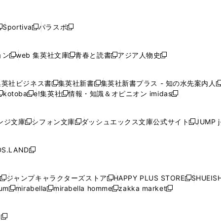
し
し
し
し
し
ン
ン
ン
ン
開
開
開
開
開
い
い
い
い
い
ド
ド
ド
ド
く
く
く
く
く
ウ
ウ
ウ
ウ
ウ
ウ
ウ
ウ
ウ
Sportiva
パラスポ
新
新
ィ
ィ
ィ
ィ
ィ
で
で
で
で
し
し
し
ン
ン
ン
ン
ン
開
開
開
開
い
い
い
ド
ド
ド
ド
ド
ョン
web 集英社文庫
青春と読書
アジア人物史
く
く
く
く
新
新
新
新
ウ
ウ
ウ
ウ
ウ
ウ
ウ
ウ
し
し
し
し
ィ
ィ
ィ
で
で
で
で
で
い
い
い
い
ン
ン
ン
集英社ビジネス書
集英社新書
集英社新書プラス - 知の水先案内人
開
開
開
開
開
新
新
新
ウ
ウ
ウ
ウ
ド
ド
ド
kotoba
e!集英社
情報・知識＆オピニオン imidas
く
く
く
く
く
新
し
新
し
新
ィ
ィ
ィ
ィ
ウ
ウ
ウ
し
し
い
し
い
し
ン
ン
ン
ン
で
で
で
い
い
ウ
い
ウ
い
ド
ド
ド
ド
ンジ文庫
シフォン文庫
ダッシュエックス文庫公式サイト
JUMP 
開
開
開
新
新
新
ウ
ウ
ィ
ウ
ィ
ウ
ウ
ウ
ウ
ウ
く
く
く
し
し
し
ィ
ィ
ン
ィ
ン
ィ
で
で
で
で
い
い
い
ン
ン
ド
ン
ド
ン
S.LAND
開
開
開
開
新
ウ
ウ
ウ
ド
ド
ウ
ド
ウ
ド
く
く
く
く
し
ィ
ィ
ィ
ウ
ウ
で
ウ
で
ウ
い
ン
ン
ン
ジャンプキャラクターズストア
HAPPY PLUS STORE
SHUEIS
で
で
開
で
開
で
新
新
新
ウ
ド
ド
ド
ium
mirabella
mirabella homme
zakka market
開
開
く
開
く
開
し
新
新
新
し
新
し
ィ
ウ
ウ
ウ
く
く
く
く
い
し
し
い
し
し
い
ン
で
で
で
ウ
い
い
ウ
い
い
ウ
ド
ボ
開
開
開
新