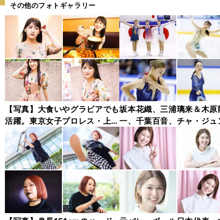
その他のフォトギャラリー
【写真】大食いやグラビアでも
坂本花織、三浦璃来＆木原
活躍。東京女子プロレス・上原
一、千葉百音、チャ・ジュ
わかな フォトギャラリー
ァン...チャレンジャー・シ
ズ木下グループ杯フォトギ
リー