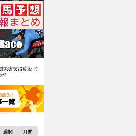
週間
月間