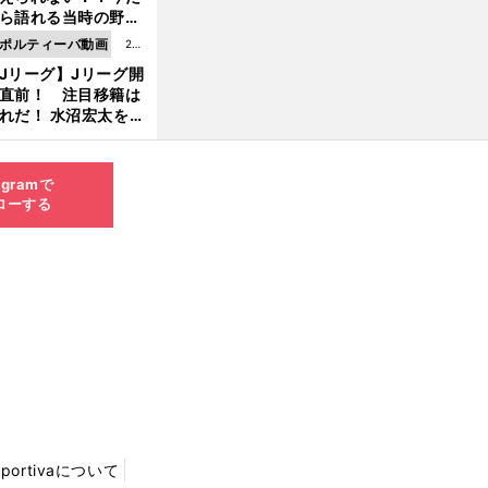
8.0
ら語れる当時の野球
4更
情とは...
ポルティーバ動画
202
新
Jリーグ】Jリーグ開
6.0
直前！ 注目移籍は
8.0
れだ！ 水沼宏太を水
3更
貴史がすこ〜し語る
新
agramで
ローする
Sportivaについて