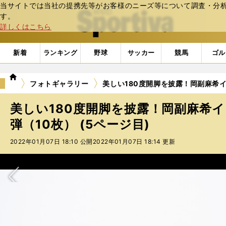
当サイトでは当社の提携先等がお客様のニーズ等について調査・分析し
web Sportiva (webスポルティーバ)
す。
詳しくはこちら
新着
ランキング
野球
サッカー
競馬
ゴル
we
フォトギャラリー
美しい180度開脚を披露！岡副麻希イ
b
ス
美しい180度開脚を披露！岡副麻希
ポ
ル
弾（10枚） (5ページ目)
テ
2022年01月07日 18:10 公開
2022年01月07日 18:14 更新
ィ
ー
バ
次へ