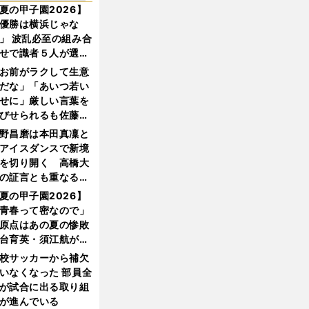
夏の甲子園2026】
優勝は横浜じゃな
」 波乱必至の組み合
せで識者５人が選ん
優勝校はここだ！
お前がラクして生意
だな」「あいつ若い
せに」厳しい言葉を
びせられるも佐藤慎
郎が貫いた誇りとフ
野昌磨は本田真凜と
ンへの思い
アイスダンスで新境
を切り開く 高橋大
の証言とも重なる課
と楽しさ
夏の甲子園2026】
青春って密なので」
原点はあの夏の惨敗
台育英・須江航が明
す"日本一1000日計
校サッカーから補欠
"のすべて
いなくなった 部員全
が試合に出る取り組
が進んでいる