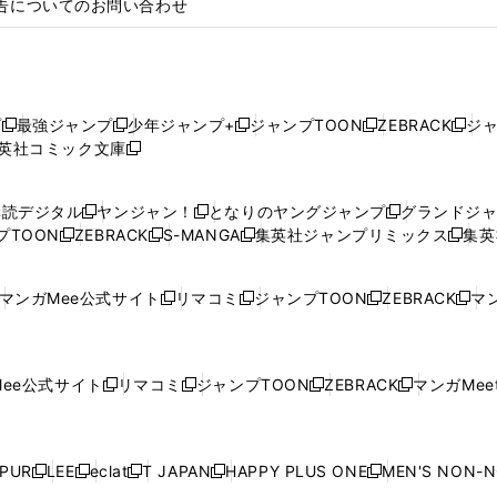
告についてのお問い合わせ
プ
最強ジャンプ
少年ジャンプ+
ジャンプTOON
ZEBRACK
ジ
新
新
新
新
新
英社コミック文庫
し
新
し
し
し
し
い
い
し
い
い
い
ウ
ウ
い
ウ
ウ
ウ
購読デジタル
ヤンジャン！
となりのヤングジャンプ
グランドジ
新
新
新
ィ
ィ
ウ
ィ
ィ
ィ
プTOON
ZEBRACK
S-MANGA
集英社ジャンプリミックス
集英
新
し
新
し
新
し
新
ン
ン
ィ
ン
ン
ン
し
い
し
い
し
い
し
ド
ド
ン
ド
ド
ド
い
ウ
い
ウ
い
ウ
い
ウ
ウ
ド
ウ
ウ
ウ
マンガMee公式サイト
リマコミ
ジャンプTOON
ZEBRACK
マン
新
新
新
新
ウ
ィ
ウ
ィ
ウ
ィ
ウ
で
で
ウ
で
で
で
し
し
し
し
し
ィ
ン
ィ
ン
ィ
ン
ィ
開
開
で
開
開
開
い
い
い
い
い
ン
ド
ン
ド
ン
ド
ン
く
く
開
く
く
く
ウ
ウ
ウ
ウ
ウ
ド
ウ
ド
ウ
ド
ウ
ド
ee公式サイト
リマコミ
ジャンプTOON
ZEBRACK
マンガMeet
く
新
新
新
新
ィ
ィ
ィ
ィ
ィ
ウ
で
ウ
で
ウ
で
ウ
し
し
し
し
ン
ン
ン
ン
ン
で
開
で
開
で
開
で
い
い
い
い
ド
ド
ド
ド
ド
開
く
開
く
開
く
開
ウ
ウ
ウ
ウ
ウ
ウ
ウ
ウ
ウ
PUR
LEE
eclat
T JAPAN
HAPPY PLUS ONE
MEN'S NON-
く
く
く
く
新
新
新
新
新
ィ
ィ
ィ
ィ
で
で
で
で
で