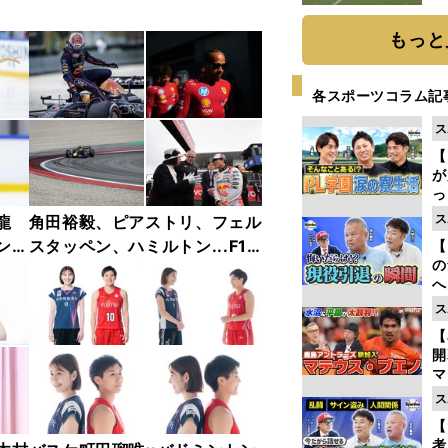
もっと
各スポーツコラム記
ス
【
が
っ
た
ス
龍
角田裕毅、ピアストリ、フェル
ンフ
スタッペン、ハミルトン...F1
【
の
リー
2025年前半戦ベストショット
へ
ャラ
集【撮影／熱田護＆桜井淳雄】
大
ス
エ
【
マ
島
ス
歳
【
考