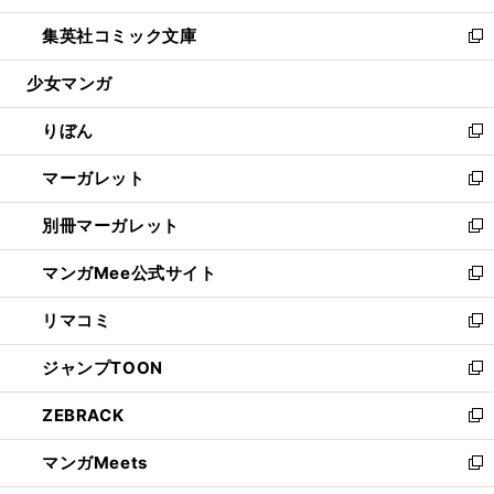
開
ウ
ン
ウ
し
集英社コミック文庫
く
で
ド
ィ
い
新
開
ウ
ン
ウ
し
少女マンガ
く
で
ド
ィ
い
開
ウ
ン
ウ
りぼん
く
で
ド
ィ
新
開
ウ
ン
し
マーガレット
く
で
ド
い
新
開
ウ
ウ
し
別冊マーガレット
く
で
ィ
い
新
開
ン
ウ
し
マンガMee公式サイト
く
ド
ィ
い
新
ウ
ン
ウ
し
リマコミ
で
ド
ィ
い
新
開
ウ
ン
ウ
し
ジャンプTOON
く
で
ド
ィ
い
新
開
ウ
ン
ウ
し
ZEBRACK
く
で
ド
ィ
い
新
開
ウ
ン
ウ
し
マンガMeets
く
で
ド
ィ
い
新
開
ウ
ン
ウ
し