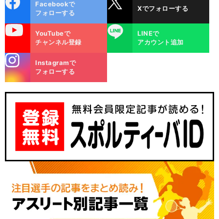
Facebookで
Xでフォローする
ok
フォローする
uTube
LINE
YouTubeで
LINEで
チャンネル登録
アカウント追加
stagra
Instagramで
m
フォローする