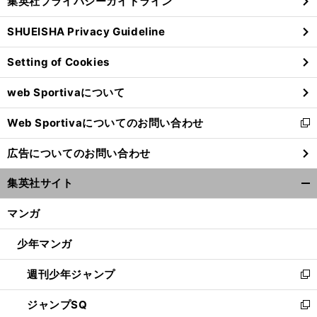
集英社プライバシーガイドライン
い
る
ウ
SHUEISHA Privacy Guideline
ィ
ン
Setting of Cookies
ド
ウ
web Sportivaについて
で
開
Web Sportivaについてのお問い合わせ
く
新
し
広告についてのお問い合わせ
い
ウ
集英社サイト
ィ
開
ン
く/
マンガ
ド
閉
ウ
じ
少年マンガ
で
る
開
週刊少年ジャンプ
く
新
し
ジャンプSQ
い
新