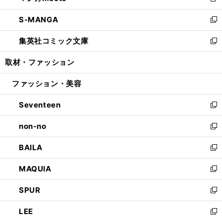
新
開
ウ
ン
ウ
し
S-MANGA
く
で
ド
ィ
い
新
開
ウ
ン
ウ
し
集英社コミック文庫
く
で
ド
ィ
い
新
開
ウ
ン
ウ
し
取材・ファッション
く
で
ド
ィ
い
開
ウ
ン
ウ
ファッション・美容
く
で
ド
ィ
開
ウ
ン
Seventeen
く
で
ド
新
開
ウ
し
non-no
く
で
い
新
開
ウ
し
BAILA
く
ィ
い
新
ン
ウ
し
MAQUIA
ド
ィ
い
新
ウ
ン
ウ
し
SPUR
で
ド
ィ
い
新
開
ウ
ン
ウ
し
LEE
く
で
ド
ィ
い
新
開