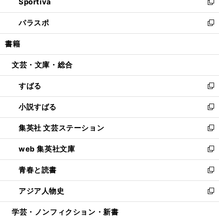
Sportiva
く
ド
ィ
い
新
ウ
ン
ウ
し
パラスポ
で
ド
ィ
い
新
開
ウ
ン
ウ
し
書籍
く
で
ド
ィ
い
開
ウ
ン
ウ
文芸・文庫・総合
く
で
ド
ィ
開
ウ
ン
すばる
く
で
ド
新
開
ウ
し
小説すばる
く
で
い
新
開
ウ
し
集英社 文芸ステーション
く
ィ
い
新
ン
ウ
し
web 集英社文庫
ド
ィ
い
新
ウ
ン
ウ
し
青春と読書
で
ド
ィ
い
新
開
ウ
ン
ウ
し
アジア人物史
く
で
ド
ィ
い
新
開
ウ
ン
ウ
し
学芸・ノンフィクション・新書
く
で
ド
ィ
い