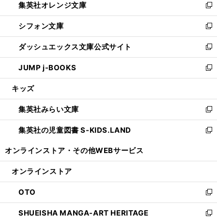
集英社オレンジ文庫
く
で
ド
い
新
開
ウ
ウ
し
シフォン文庫
く
で
ィ
い
新
開
ン
ウ
し
ダッシュエックス文庫公式サイト
く
ド
ィ
い
新
ウ
ン
ウ
し
JUMP j-BOOKS
で
ド
ィ
い
新
開
ウ
ン
ウ
し
キッズ
く
で
ド
ィ
い
開
ウ
ン
ウ
集英社みらい文庫
く
で
ド
ィ
新
開
ウ
ン
し
集英社の児童図書 S-KIDS.LAND
く
で
ド
い
新
開
ウ
ウ
し
オンラインストア・
その他WEBサービス
く
で
ィ
い
開
ン
ウ
オンラインストア
く
ド
ィ
ウ
ン
OTO
で
ド
新
開
ウ
し
SHUEISHA MANGA-ART HERITAGE
く
で
い
新