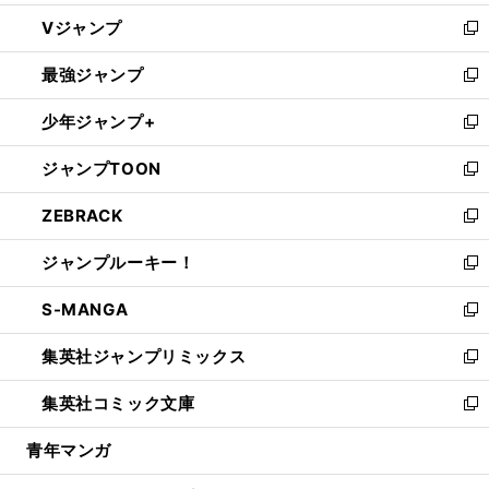
ウ
し
Vジャンプ
ィ
い
新
ン
ウ
し
最強ジャンプ
ド
ィ
い
新
ウ
ン
ウ
し
少年ジャンプ+
で
ド
ィ
い
新
開
ウ
ン
ウ
し
ジャンプTOON
く
で
ド
ィ
い
新
開
ウ
ン
ウ
し
ZEBRACK
く
で
ド
ィ
い
新
開
ウ
ン
ウ
し
ジャンプルーキー！
く
で
ド
ィ
い
新
開
ウ
ン
ウ
し
S-MANGA
く
で
ド
ィ
い
新
開
ウ
ン
ウ
し
集英社ジャンプリミックス
く
で
ド
ィ
い
新
開
ウ
ン
ウ
し
集英社コミック文庫
く
で
ド
ィ
い
新
開
ウ
ン
ウ
し
青年マンガ
く
で
ド
ィ
い
開
ウ
ン
ウ