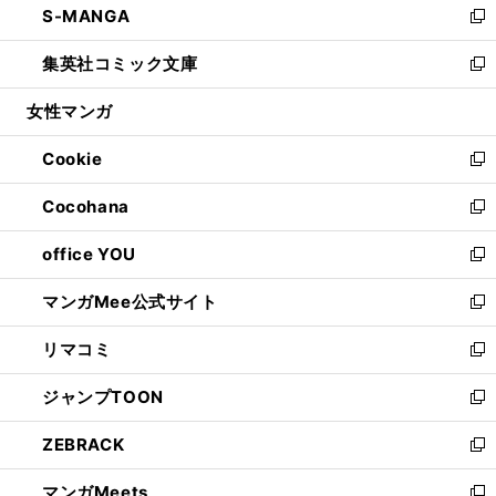
S-MANGA
く
で
ド
ィ
い
新
開
ウ
ン
ウ
し
集英社コミック文庫
く
で
ド
ィ
い
新
開
ウ
ン
ウ
し
女性マンガ
く
で
ド
ィ
い
開
ウ
ン
ウ
Cookie
く
で
ド
ィ
新
開
ウ
ン
し
Cocohana
く
で
ド
い
新
開
ウ
ウ
し
office YOU
く
で
ィ
い
新
開
ン
ウ
し
マンガMee公式サイト
く
ド
ィ
い
新
ウ
ン
ウ
し
リマコミ
で
ド
ィ
い
新
開
ウ
ン
ウ
し
ジャンプTOON
く
で
ド
ィ
い
新
開
ウ
ン
ウ
し
ZEBRACK
く
で
ド
ィ
い
新
開
ウ
ン
ウ
し
マンガMeets
く
で
ド
ィ
い