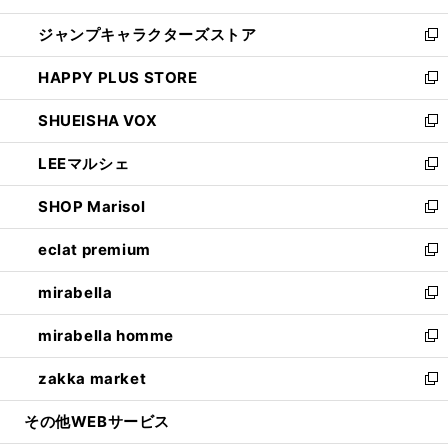
開
ウ
し
ジャンプキャラクターズストア
く
ィ
い
新
ン
ウ
し
HAPPY PLUS STORE
ド
ィ
い
新
ウ
ン
ウ
し
SHUEISHA VOX
で
ド
ィ
い
新
開
ウ
ン
ウ
し
LEEマルシェ
く
で
ド
ィ
い
新
開
ウ
ン
ウ
し
SHOP Marisol
く
で
ド
ィ
い
新
開
ウ
ン
ウ
し
eclat premium
く
で
ド
ィ
い
新
開
ウ
ン
ウ
し
mirabella
く
で
ド
ィ
い
新
開
ウ
ン
ウ
し
mirabella homme
く
で
ド
ィ
い
新
開
ウ
ン
ウ
し
zakka market
く
で
ド
ィ
い
新
開
ウ
ン
ウ
し
その他WEBサービス
く
で
ド
ィ
い
開
ウ
ン
ウ