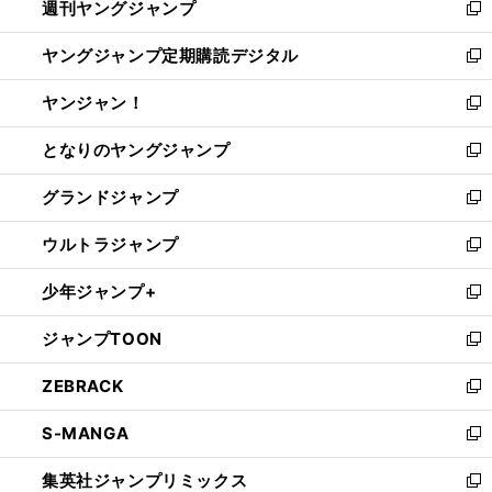
週刊ヤングジャンプ
く
で
ド
ィ
新
開
ウ
ン
し
ヤングジャンプ定期購読デジタル
く
で
ド
い
新
開
ウ
ウ
し
ヤンジャン！
く
で
ィ
い
新
開
ン
ウ
し
となりのヤングジャンプ
く
ド
ィ
い
新
ウ
ン
ウ
し
グランドジャンプ
で
ド
ィ
い
新
開
ウ
ン
ウ
し
ウルトラジャンプ
く
で
ド
ィ
い
新
開
ウ
ン
ウ
し
少年ジャンプ+
く
で
ド
ィ
い
新
開
ウ
ン
ウ
し
ジャンプTOON
く
で
ド
ィ
い
新
開
ウ
ン
ウ
し
ZEBRACK
く
で
ド
ィ
い
新
開
ウ
ン
ウ
し
S-MANGA
く
で
ド
ィ
い
新
開
ウ
ン
ウ
し
集英社ジャンプリミックス
く
で
ド
ィ
い
新