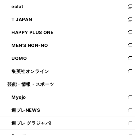
ウ
ン
ウ
し
eclat
く
で
ド
ィ
い
新
開
ウ
ン
ウ
し
T JAPAN
く
で
ド
ィ
い
新
開
ウ
ン
ウ
し
HAPPY PLUS ONE
く
で
ド
ィ
い
新
開
ウ
ン
ウ
し
MEN'S NON-NO
く
で
ド
ィ
い
新
開
ウ
ン
ウ
し
UOMO
く
で
ド
ィ
い
新
開
ウ
ン
ウ
し
集英社オンライン
く
で
ド
ィ
い
新
開
ウ
ン
ウ
し
芸能・情報・スポーツ
く
で
ド
ィ
い
開
ウ
ン
ウ
Myojo
く
で
ド
ィ
新
開
ウ
ン
し
週プレNEWS
く
で
ド
い
新
開
ウ
ウ
し
週プレ グラジャパ!
く
で
ィ
い
新
開
ン
ウ
し