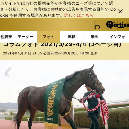
当サイトでは当社の提携先等がお客様のニーズ等について調
査・分析したり、お客様にお勧めの広告を表⽰する⽬的で Co
閉じ
okie を使⽤する場合があります。
詳しくはこちら
る
マイペ
web Sportiva (webスポルティーバ)
検索
メニュ
we
ー
フォトギャラリー
コラムフォト
コラムフォト 2021/
b
ジ
の他競技
モーター
フォト
連載
動画
インフォ
ス
コラムフォト 2021/3/29-4/4 (3ページ目)
ポ
ル
2021年04月01日 21:35 公開
2025年09月26日 18:20 更新
テ
ィ
ー
バ
次へ