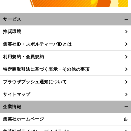
サービス
開
く/
推奨環境
閉
じ
集英社ID・スポルティーバIDとは
る
利用規約・会員規約
特定商取引法に基づく表示・その他の事項
ブラウザプッシュ通知について
サイトマップ
企業情報
開
く/
集英社ホームページ
新
閉
し
じ