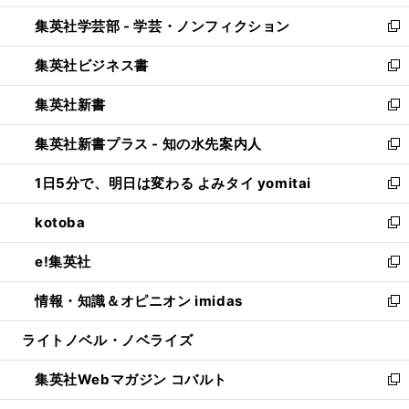
開
ウ
ン
ウ
集英社学芸部 - 学芸・ノンフィクション
く
で
ド
ィ
新
開
ウ
ン
し
集英社ビジネス書
く
で
ド
い
新
開
ウ
ウ
し
集英社新書
く
で
ィ
い
新
開
ン
ウ
し
集英社新書プラス - 知の水先案内人
く
ド
ィ
い
新
ウ
ン
ウ
し
1日5分で、明日は変わる よみタイ yomitai
で
ド
ィ
い
新
開
ウ
ン
ウ
し
kotoba
く
で
ド
ィ
い
新
開
ウ
ン
ウ
し
e!集英社
く
で
ド
ィ
い
新
開
ウ
ン
ウ
し
情報・知識＆オピニオン imidas
く
で
ド
ィ
い
新
開
ウ
ン
ウ
し
ライトノベル・ノベライズ
く
で
ド
ィ
い
開
ウ
ン
ウ
集英社Webマガジン コバルト
く
で
ド
ィ
新
開
ウ
ン
し