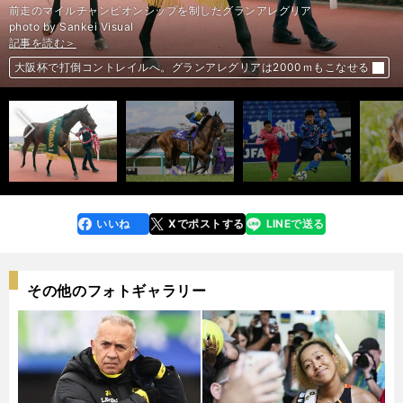
前走のマイルチャンピオンシップを制したグランアレグリア
記事を読む＞
記事を読む＞
photo by Sankei Visual
記事を読む＞
記事を読む＞
記事を読む＞
記事を読む＞
記事を読む＞
記事を読む＞
久保建英も田中碧も日本選手は「無難」。アルゼンチン戦大勝も素直に喜
短距離界の絶対女王グランアレグリアは大阪杯で距離の壁を打ち破れるか
大阪杯、過去の激走パターンから浮上する２頭に託す「３強」の一角崩し
スペインの名将が韓国戦を分析。ボランチ２人を称賛「あえて苦言を言う
大阪杯は「２強」で決まるのか。穴党記者はその間隙を突く伏兵４頭に期
「やっぱりきつかった」宮國椋丞の本音。巨人で開幕投手を務めた男が背
前へ
べない
大阪杯で打倒コントレイルへ。グランアレグリアは2000ｍもこなせる
なら…」
ほのかが予想する大阪杯。「２強」以外で注目している馬は？
待
番号106から再出発
いいね
Xでポストする
LINEで送る
line
faceboo
x
k
その他のフォトギャラリー