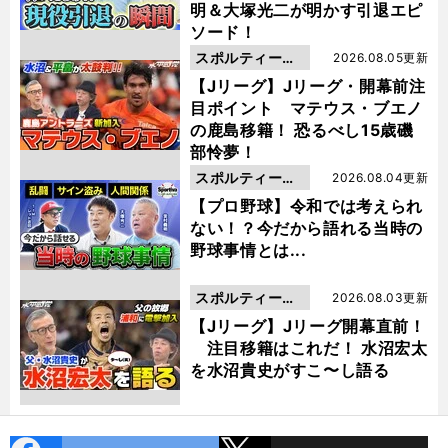
明＆大塚光二が明かす引退エピ
ソード！
スポルティーバ
2026.08.05更新
動画
【Jリーグ】Jリーグ・開幕前注
目ポイント マテウス・ブエノ
の鹿島移籍！ 恐るべし15歳磯
部怜夢！
スポルティーバ
2026.08.04更新
動画
【プロ野球】令和では考えられ
ない！？今だから語れる当時の
野球事情とは...
スポルティーバ
2026.08.03更新
動画
【Jリーグ】Jリーグ開幕直前！
注目移籍はこれだ！ 水沼宏太
を水沼貴史がすこ〜し語る
cebo
X