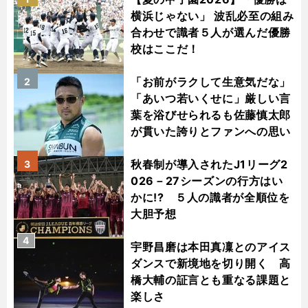
横浜じゃない」 波乱必至の組み
合わせで識者５人が選んだ優勝
校はここだ！
「お前がラクして生意気だな」
2
「あいつ若いくせに」厳しい言
葉を浴びせられるも佐藤慎太郎
が貫いた誇りとファンへの思い
秋春制が導入されたJ1リーグ2
3
026－27シーズンの行方はい
かに!? ５人の識者が全順位を
大胆予想
4
宇野昌磨は本田真凜とのアイス
ダンスで新境地を切り開く 高
橋大輔の証言とも重なる課題と
楽しさ