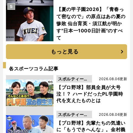
5
【夏の甲子園2026】「青春っ
て密なので」の原点はあの夏の
惨敗 仙台育英・須江航が明か
す"日本一1000日計画"のすべ
て
もっと見る
各スポーツコラム記事
スポルティーバ
2026.08.06更新
動画
【プロ野球】部員全員が大号
泣！？ ハードだったPL学園時
代を支えたものとは
スポルティーバ
2026.08.06更新
動画
【プロ野球】先輩たちの気遣い
に「もうできへんな」。金村義