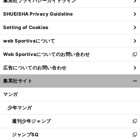
集英社プライバシーガイドライン
い
る
ウ
SHUEISHA Privacy Guideline
ィ
ン
Setting of Cookies
ド
ウ
web Sportivaについて
で
開
Web Sportivaについてのお問い合わせ
く
新
し
広告についてのお問い合わせ
い
ウ
集英社サイト
ィ
開
ン
く/
マンガ
ド
閉
ウ
じ
少年マンガ
で
る
開
週刊少年ジャンプ
く
新
し
ジャンプSQ
い
新