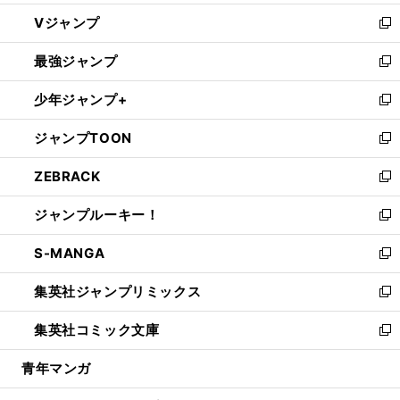
ウ
し
Vジャンプ
ィ
い
新
ン
ウ
し
最強ジャンプ
ド
ィ
い
新
ウ
ン
ウ
し
少年ジャンプ+
で
ド
ィ
い
新
開
ウ
ン
ウ
し
ジャンプTOON
く
で
ド
ィ
い
新
開
ウ
ン
ウ
し
ZEBRACK
く
で
ド
ィ
い
新
開
ウ
ン
ウ
し
ジャンプルーキー！
く
で
ド
ィ
い
新
開
ウ
ン
ウ
し
S-MANGA
く
で
ド
ィ
い
新
開
ウ
ン
ウ
し
集英社ジャンプリミックス
く
で
ド
ィ
い
新
開
ウ
ン
ウ
し
集英社コミック文庫
く
で
ド
ィ
い
新
開
ウ
ン
ウ
し
青年マンガ
く
で
ド
ィ
い
開
ウ
ン
ウ