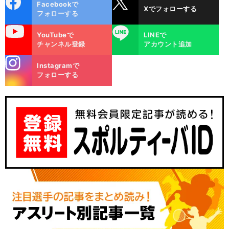
Facebookで
Xでフォローする
ok
フォローする
uTube
LINE
YouTubeで
LINEで
チャンネル登録
アカウント追加
stagra
Instagramで
m
フォローする