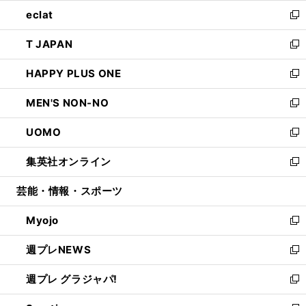
ウ
ン
ウ
し
eclat
く
で
ド
ィ
い
新
開
ウ
ン
ウ
し
T JAPAN
く
で
ド
ィ
い
新
開
ウ
ン
ウ
し
HAPPY PLUS ONE
く
で
ド
ィ
い
新
開
ウ
ン
ウ
し
MEN'S NON-NO
く
で
ド
ィ
い
新
開
ウ
ン
ウ
し
UOMO
く
で
ド
ィ
い
新
開
ウ
ン
ウ
し
集英社オンライン
く
で
ド
ィ
い
新
開
ウ
ン
ウ
し
芸能・情報・スポーツ
く
で
ド
ィ
い
開
ウ
ン
ウ
Myojo
く
で
ド
ィ
新
開
ウ
ン
し
週プレNEWS
く
で
ド
い
新
開
ウ
ウ
し
週プレ グラジャパ!
く
で
ィ
い
新
開
ン
ウ
し