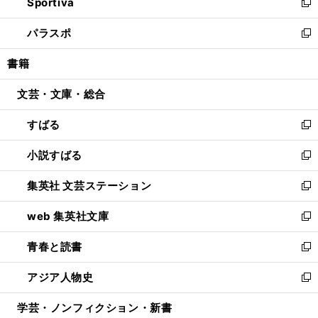
Sportiva
く
ド
ィ
い
新
ウ
ン
ウ
し
パラスポ
で
ド
ィ
い
新
開
ウ
ン
ウ
し
書籍
く
で
ド
ィ
い
開
ウ
ン
ウ
文芸・文庫・総合
く
で
ド
ィ
開
ウ
ン
すばる
く
で
ド
新
開
ウ
し
小説すばる
く
で
い
新
開
ウ
し
集英社 文芸ステーション
く
ィ
い
新
ン
ウ
し
web 集英社文庫
ド
ィ
い
新
ウ
ン
ウ
し
青春と読書
で
ド
ィ
い
新
開
ウ
ン
ウ
し
アジア人物史
く
で
ド
ィ
い
新
開
ウ
ン
ウ
し
学芸・ノンフィクション・新書
く
で
ド
ィ
い