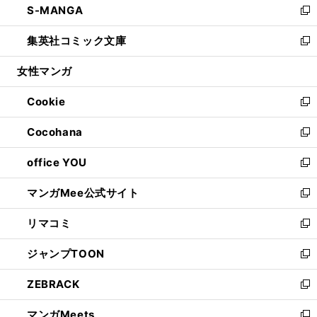
S-MANGA
く
で
ド
ィ
い
新
開
ウ
ン
ウ
し
集英社コミック文庫
く
で
ド
ィ
い
新
開
ウ
ン
ウ
し
女性マンガ
く
で
ド
ィ
い
開
ウ
ン
ウ
Cookie
く
で
ド
ィ
新
開
ウ
ン
し
Cocohana
く
で
ド
い
新
開
ウ
ウ
し
office YOU
く
で
ィ
い
新
開
ン
ウ
し
マンガMee公式サイト
く
ド
ィ
い
新
ウ
ン
ウ
し
リマコミ
で
ド
ィ
い
新
開
ウ
ン
ウ
し
ジャンプTOON
く
で
ド
ィ
い
新
開
ウ
ン
ウ
し
ZEBRACK
く
で
ド
ィ
い
新
開
ウ
ン
ウ
し
マンガMeets
く
で
ド
ィ
い