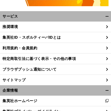
サービス
開
く/
推奨環境
閉
じ
集英社ID・スポルティーバIDとは
る
利用規約・会員規約
特定商取引法に基づく表示・その他の事項
ブラウザプッシュ通知について
サイトマップ
企業情報
開
く/
集英社ホームページ
新
閉
し
じ