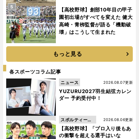
5
【高校野球】創部10年目の甲子
園初出場がすべてを変えた 健大
高崎・青栁監督が語る「機動破
壊」はこうして生まれた
もっと見る
各スポーツコラム記事
ニュース
2026.08.07更新
YUZURU2027羽生結弦カレン
ダー 予約受付中！
スポルティーバ
2026.08.06更新
動画
【高校野球】「プロ入り後もあ
の衝撃を超える選手はいな