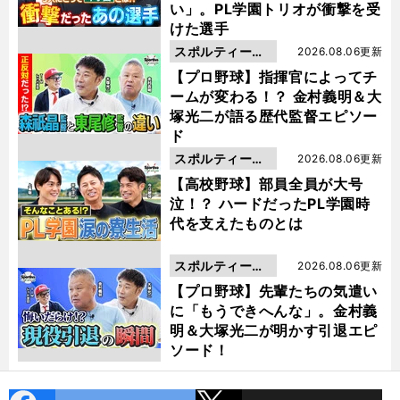
い」。PL学園トリオが衝撃を受
けた選手
スポルティーバ
2026.08.06更新
動画
【プロ野球】指揮官によってチ
ームが変わる！？ 金村義明＆大
塚光二が語る歴代監督エピソー
ド
スポルティーバ
2026.08.06更新
動画
【高校野球】部員全員が大号
泣！？ ハードだったPL学園時
代を支えたものとは
スポルティーバ
2026.08.06更新
動画
【プロ野球】先輩たちの気遣い
に「もうできへんな」。金村義
明＆大塚光二が明かす引退エピ
ソード！
cebo
X