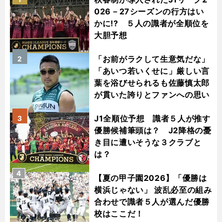
026－27シーズンの行方はい
かに!? ５人の識者が全順位を
大胆予想
「お前がラクして生意気だな」
2
「あいつ若いくせに」厳しい言
葉を浴びせられるも佐藤慎太郎
が貫いた誇りとファンへの思い
J1全順位予想 識者５人が推す
3
優勝候補筆頭は？ J2降格の憂
き目に遭いそうな３クラブと
は？
4
【夏の甲子園2026】「優勝は
横浜じゃない」 波乱必至の組み
合わせで識者５人が選んだ優勝
校はここだ！