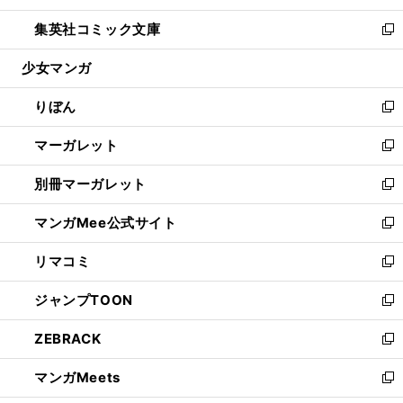
開
ウ
ン
ウ
し
集英社コミック文庫
く
で
ド
ィ
い
新
開
ウ
ン
ウ
し
少女マンガ
く
で
ド
ィ
い
開
ウ
ン
ウ
りぼん
く
で
ド
ィ
新
開
ウ
ン
し
マーガレット
く
で
ド
い
新
開
ウ
ウ
し
別冊マーガレット
く
で
ィ
い
新
開
ン
ウ
し
マンガMee公式サイト
く
ド
ィ
い
新
ウ
ン
ウ
し
リマコミ
で
ド
ィ
い
新
開
ウ
ン
ウ
し
ジャンプTOON
く
で
ド
ィ
い
新
開
ウ
ン
ウ
し
ZEBRACK
く
で
ド
ィ
い
新
開
ウ
ン
ウ
し
マンガMeets
く
で
ド
ィ
い
新
開
ウ
ン
ウ
し