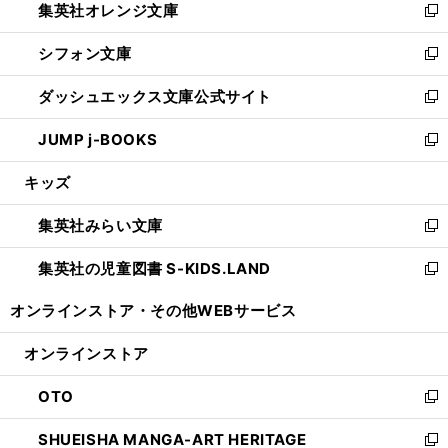
集英社オレンジ文庫
く
で
ド
い
新
開
ウ
ウ
し
シフォン文庫
く
で
ィ
い
新
開
ン
ウ
し
ダッシュエックス文庫公式サイト
く
ド
ィ
い
新
ウ
ン
ウ
し
JUMP j-BOOKS
で
ド
ィ
い
新
開
ウ
ン
ウ
し
キッズ
く
で
ド
ィ
い
開
ウ
ン
ウ
集英社みらい文庫
く
で
ド
ィ
新
開
ウ
ン
し
集英社の児童図書 S-KIDS.LAND
く
で
ド
い
新
開
ウ
ウ
し
オンラインストア・
その他WEBサービス
く
で
ィ
い
開
ン
ウ
オンラインストア
く
ド
ィ
ウ
ン
OTO
で
ド
新
開
ウ
し
SHUEISHA MANGA-ART HERITAGE
く
で
い
新