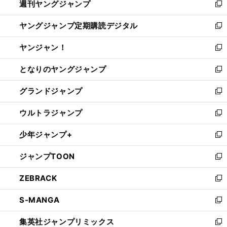
週刊ヤングジャンプ
く
で
ド
ィ
新
開
ウ
ン
し
ヤングジャンプ定期購読デジタル
く
で
ド
い
新
開
ウ
ウ
し
ヤンジャン！
く
で
ィ
い
新
開
ン
ウ
し
となりのヤングジャンプ
く
ド
ィ
い
新
ウ
ン
ウ
し
グランドジャンプ
で
ド
ィ
い
新
開
ウ
ン
ウ
し
ウルトラジャンプ
く
で
ド
ィ
い
新
開
ウ
ン
ウ
し
少年ジャンプ+
く
で
ド
ィ
い
新
開
ウ
ン
ウ
し
ジャンプTOON
く
で
ド
ィ
い
新
開
ウ
ン
ウ
し
ZEBRACK
く
で
ド
ィ
い
新
開
ウ
ン
ウ
し
S-MANGA
く
で
ド
ィ
い
新
開
ウ
ン
ウ
し
集英社ジャンプリミックス
く
で
ド
ィ
い
新