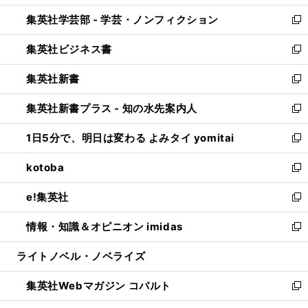
開
ウ
ン
ウ
集英社学芸部 - 学芸・ノンフィクション
く
で
ド
ィ
新
開
ウ
ン
し
集英社ビジネス書
く
で
ド
い
新
開
ウ
ウ
し
集英社新書
く
で
ィ
い
新
開
ン
ウ
し
集英社新書プラス - 知の水先案内人
く
ド
ィ
い
新
ウ
ン
ウ
し
1日5分で、明日は変わる よみタイ yomitai
で
ド
ィ
い
新
開
ウ
ン
ウ
し
kotoba
く
で
ド
ィ
い
新
開
ウ
ン
ウ
し
e!集英社
く
で
ド
ィ
い
新
開
ウ
ン
ウ
し
情報・知識＆オピニオン imidas
く
で
ド
ィ
い
新
開
ウ
ン
ウ
し
ライトノベル・ノベライズ
く
で
ド
ィ
い
開
ウ
ン
ウ
集英社Webマガジン コバルト
く
で
ド
ィ
新
開
ウ
ン
し