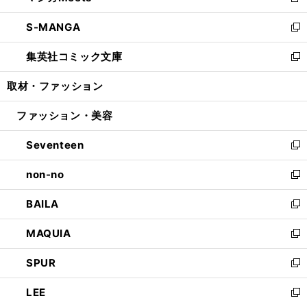
新
開
ウ
ン
ウ
し
S-MANGA
く
で
ド
ィ
い
新
開
ウ
ン
ウ
し
集英社コミック文庫
く
で
ド
ィ
い
新
開
ウ
ン
ウ
し
取材・ファッション
く
で
ド
ィ
い
開
ウ
ン
ウ
ファッション・美容
く
で
ド
ィ
開
ウ
ン
Seventeen
く
で
ド
新
開
ウ
し
non-no
く
で
い
新
開
ウ
し
BAILA
く
ィ
い
新
ン
ウ
し
MAQUIA
ド
ィ
い
新
ウ
ン
ウ
し
SPUR
で
ド
ィ
い
新
開
ウ
ン
ウ
し
LEE
く
で
ド
ィ
い
新
開