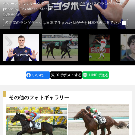
今シーズンもＪリーグでプレーする、名古屋グランパスのランゲラック
photo by Takahashi Manabu
記事を読む＞
記事を読む＞
記事を読む＞
記事を読む＞
前へ
京都の重賞は大荒れ中。きさらぎ賞も「パワー型」３頭が高配当を生む
遠藤航がCBで攻撃の起点。ドイツ杯敗退も１部昇格へ「ポジティブ」
相馬勇紀が東京五輪の先に描くもの。「いつか絶対にプレミアリーグ」
名古屋のランゲラックは日本で生まれた我が子を日本代表に育てたい
いいね
Xでポストする
LINEで送る
line
faceboo
x
k
その他のフォトギャラリー