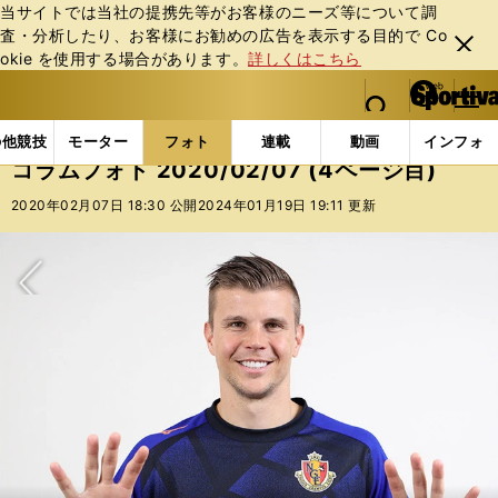
当サイトでは当社の提携先等がお客様のニーズ等について調
査・分析したり、お客様にお勧めの広告を表⽰する⽬的で Co
閉じ
okie を使⽤する場合があります。
詳しくはこちら
る
マイペ
web Sportiva (webスポルティーバ)
検索
メニュ
we
ー
フォトギャラリー
コラムフォト
コラムフォト 2020/
b
ジ
の他競技
モーター
フォト
連載
動画
インフォ
ス
コラムフォト 2020/02/07 (4ページ目)
ポ
ル
2020年02月07日 18:30 公開
2024年01月19日 19:11 更新
テ
ィ
ー
バ
次へ