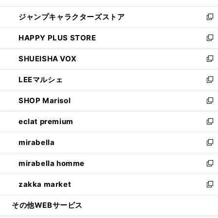
開
ウ
し
ジャンプキャラクターズストア
く
ィ
い
新
ン
ウ
し
HAPPY PLUS STORE
ド
ィ
い
新
ウ
ン
ウ
し
SHUEISHA VOX
で
ド
ィ
い
新
開
ウ
ン
ウ
し
LEEマルシェ
く
で
ド
ィ
い
新
開
ウ
ン
ウ
し
SHOP Marisol
く
で
ド
ィ
い
新
開
ウ
ン
ウ
し
eclat premium
く
で
ド
ィ
い
新
開
ウ
ン
ウ
し
mirabella
く
で
ド
ィ
い
新
開
ウ
ン
ウ
し
mirabella homme
く
で
ド
ィ
い
新
開
ウ
ン
ウ
し
zakka market
く
で
ド
ィ
い
新
開
ウ
ン
ウ
し
その他WEBサービス
く
で
ド
ィ
い
開
ウ
ン
ウ