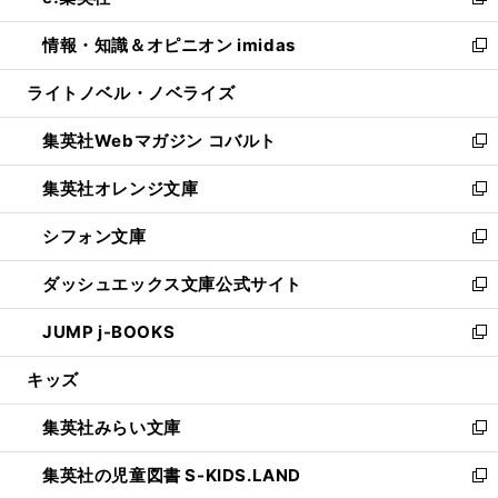
い
新
開
ウ
ン
ウ
し
情報・知識＆オピニオン imidas
く
で
ド
ィ
い
新
開
ウ
ン
ウ
し
ライトノベル・ノベライズ
く
で
ド
ィ
い
開
ウ
ン
ウ
集英社Webマガジン コバルト
く
で
ド
ィ
新
開
ウ
ン
し
集英社オレンジ文庫
く
で
ド
い
新
開
ウ
ウ
し
シフォン文庫
く
で
ィ
い
新
開
ン
ウ
し
ダッシュエックス文庫公式サイト
く
ド
ィ
い
新
ウ
ン
ウ
し
JUMP j-BOOKS
で
ド
ィ
い
新
開
ウ
ン
ウ
し
キッズ
く
で
ド
ィ
い
開
ウ
ン
ウ
集英社みらい文庫
く
で
ド
ィ
新
開
ウ
ン
し
集英社の児童図書 S-KIDS.LAND
く
で
ド
い
新