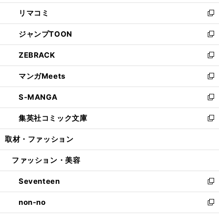
ウ
ン
ウ
し
リマコミ
で
ド
ィ
い
新
開
ウ
ン
ウ
し
ジャンプTOON
く
で
ド
ィ
い
新
開
ウ
ン
ウ
し
ZEBRACK
く
で
ド
ィ
い
新
開
ウ
ン
ウ
し
マンガMeets
く
で
ド
ィ
い
新
開
ウ
ン
ウ
し
S-MANGA
く
で
ド
ィ
い
新
開
ウ
ン
ウ
し
集英社コミック文庫
く
で
ド
ィ
い
新
開
ウ
ン
ウ
し
取材・ファッション
く
で
ド
ィ
い
開
ウ
ン
ウ
ファッション・美容
く
で
ド
ィ
開
ウ
ン
Seventeen
く
で
ド
新
開
ウ
し
non-no
く
で
い
新
開
ウ
し