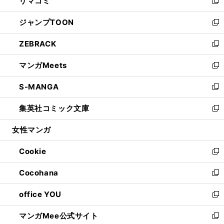
リマコミ
で
ド
ィ
い
新
開
ウ
ン
ウ
し
ジャンプTOON
く
で
ド
ィ
い
新
開
ウ
ン
ウ
し
ZEBRACK
く
で
ド
ィ
い
新
開
ウ
ン
ウ
し
マンガMeets
く
で
ド
ィ
い
新
開
ウ
ン
ウ
し
S-MANGA
く
で
ド
ィ
い
新
開
ウ
ン
ウ
し
集英社コミック文庫
く
で
ド
ィ
い
新
開
ウ
ン
ウ
し
女性マンガ
く
で
ド
ィ
い
開
ウ
ン
ウ
Cookie
く
で
ド
ィ
新
開
ウ
ン
し
Cocohana
く
で
ド
い
新
開
ウ
ウ
し
office YOU
く
で
ィ
い
新
開
ン
ウ
し
マンガMee公式サイト
く
ド
ィ
い
新