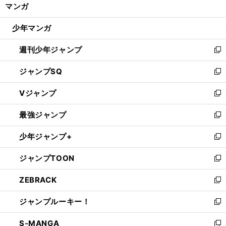
く/
マンガ
ド
閉
ウ
じ
少年マンガ
で
る
開
週刊少年ジャンプ
く
新
し
ジャンプSQ
い
新
ウ
し
Vジャンプ
ィ
い
新
ン
ウ
し
最強ジャンプ
ド
ィ
い
新
ウ
ン
ウ
し
少年ジャンプ+
で
ド
ィ
い
新
開
ウ
ン
ウ
し
ジャンプTOON
く
で
ド
ィ
い
新
開
ウ
ン
ウ
し
ZEBRACK
く
で
ド
ィ
い
新
開
ウ
ン
ウ
し
ジャンプルーキー！
く
で
ド
ィ
い
新
開
ウ
ン
ウ
し
S-MANGA
く
で
ド
ィ
い
新