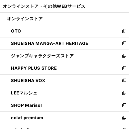
開
ウ
ウ
し
オンラインストア・
その他WEBサービス
く
で
ィ
い
開
ン
ウ
オンラインストア
く
ド
ィ
ウ
ン
OTO
で
ド
新
開
ウ
し
SHUEISHA MANGA-ART HERITAGE
く
で
い
新
開
ウ
し
ジャンプキャラクターズストア
く
ィ
い
新
ン
ウ
し
HAPPY PLUS STORE
ド
ィ
い
新
ウ
ン
ウ
し
SHUEISHA VOX
で
ド
ィ
い
新
開
ウ
ン
ウ
し
LEEマルシェ
く
で
ド
ィ
い
新
開
ウ
ン
ウ
し
SHOP Marisol
く
で
ド
ィ
い
新
開
ウ
ン
ウ
し
eclat premium
く
で
ド
ィ
い
新
開
ウ
ン
ウ
し