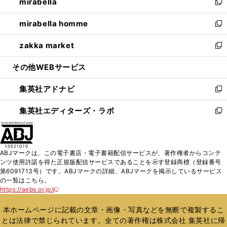
mirabella
く
で
ド
ィ
い
新
開
ウ
ン
ウ
し
mirabella homme
く
で
ド
ィ
い
新
開
ウ
ン
ウ
し
zakka market
く
で
ド
ィ
い
新
開
ウ
ン
ウ
し
その他WEBサービス
く
で
ド
ィ
い
開
ウ
ン
ウ
集英社アドナビ
く
で
ド
ィ
新
開
ウ
ン
し
集英社エディターズ・ラボ
く
で
ド
い
新
開
ウ
ウ
し
く
で
ィ
い
開
ン
ウ
ABJマークは、この電子書店・電子書籍配信サービスが、著作権者からコンテ
く
ド
ィ
ンツ使用許諾を得た正規版配信サービスであることを示す登録商標（登録番号
ウ
ン
第6091713号）です。ABJマークの詳細、ABJマークを掲示しているサービス
で
ド
の一覧はこちら。
開
ウ
https://aebs.or.jp/
新
く
で
し
い
開
本ホームページに記載の文章・画像・写真などを無断で複製するこ
ウ
く
とは法律で禁じられています。全ての著作権は株式会社 集英社に帰
ィ