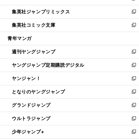
開
ウ
ン
ウ
し
集英社ジャンプリミックス
く
で
ド
ィ
い
新
開
ウ
ン
ウ
し
集英社コミック文庫
く
で
ド
ィ
い
新
開
ウ
ン
ウ
し
青年マンガ
く
で
ド
ィ
い
開
ウ
ン
ウ
週刊ヤングジャンプ
く
で
ド
ィ
新
開
ウ
ン
し
ヤングジャンプ定期購読デジタル
く
で
ド
い
新
開
ウ
ウ
し
ヤンジャン！
く
で
ィ
い
新
開
ン
ウ
し
となりのヤングジャンプ
く
ド
ィ
い
新
ウ
ン
ウ
し
グランドジャンプ
で
ド
ィ
い
新
開
ウ
ン
ウ
し
ウルトラジャンプ
く
で
ド
ィ
い
新
開
ウ
ン
ウ
し
少年ジャンプ+
く
で
ド
ィ
い
新
開
ウ
ン