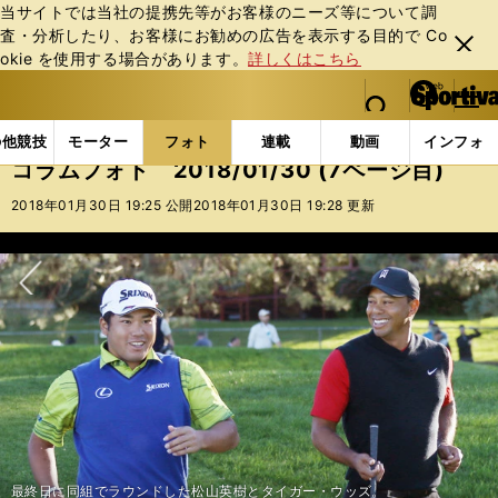
当サイトでは当社の提携先等がお客様のニーズ等について調
査・分析したり、お客様にお勧めの広告を表⽰する⽬的で Co
閉じ
okie を使⽤する場合があります。
詳しくはこちら
る
マイペ
web Sportiva (webスポルティーバ)
検索
メニュ
we
ー
フォトギャラリー
コラムフォト
コラムフォト 2018
b
ジ
の他競技
モーター
フォト
連載
動画
インフォ
ス
コラムフォト 2018/01/30 (7ページ目)
ポ
ル
2018年01月30日 19:25 公開
2018年01月30日 19:28 更新
テ
ィ
ー
バ
次へ
最終日に同組でラウンドした松山英樹とタイガー・ウッズ。