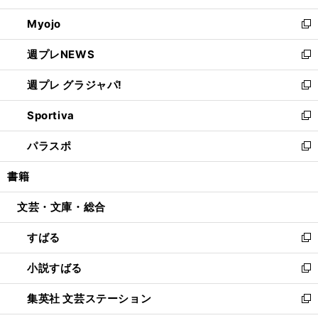
開
ウ
ン
ウ
Myojo
く
で
ド
ィ
新
開
ウ
ン
し
週プレNEWS
く
で
ド
い
新
開
ウ
ウ
し
週プレ グラジャパ!
く
で
ィ
い
新
開
ン
ウ
し
Sportiva
く
ド
ィ
い
新
ウ
ン
ウ
し
パラスポ
で
ド
ィ
い
新
開
ウ
ン
ウ
し
書籍
く
で
ド
ィ
い
開
ウ
ン
ウ
文芸・文庫・総合
く
で
ド
ィ
開
ウ
ン
すばる
く
で
ド
新
開
ウ
し
小説すばる
く
で
い
新
開
ウ
し
集英社 文芸ステーション
く
ィ
い
新
ン
ウ
し