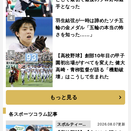
手となった
4
羽生結弦が一時は諦めたソチ五
輪の金メダル「五輪の本当の怖
さを知った......」
5
【高校野球】創部10年目の甲子
園初出場がすべてを変えた 健大
高崎・青栁監督が語る「機動破
壊」はこうして生まれた
もっと見る
各スポーツコラム記事
スポルティーバ
2026.08.07更新