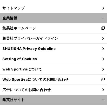
サイトマップ
企業情報
開
く/
集英社ホームページ
新
閉
し
じ
集英社プライバシーガイドライン
い
る
ウ
SHUEISHA Privacy Guideline
ィ
ン
Setting of Cookies
ド
ウ
web Sportivaについて
で
開
Web Sportivaについてのお問い合わせ
く
新
し
広告についてのお問い合わせ
い
ウ
集英社サイト
ィ
開
ン