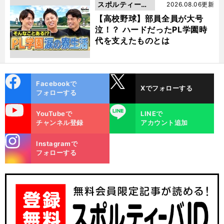
スポルティーバ
2026.08.06更新
動画
【高校野球】部員全員が大号
泣！？ ハードだったPL学園時
代を支えたものとは
cebo
X
Facebookで
Xでフォローする
ok
フォローする
uTube
LINE
YouTubeで
LINEで
チャンネル登録
アカウント追加
stagra
Instagramで
m
フォローする