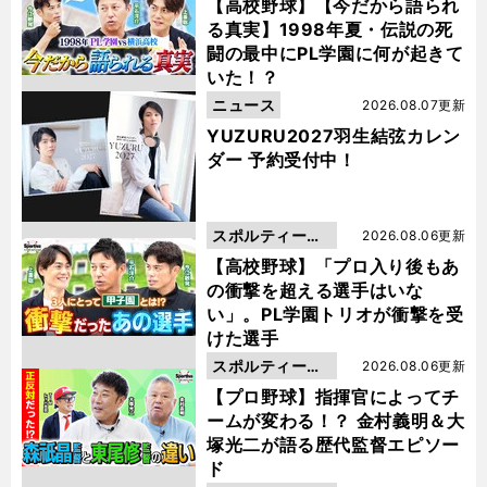
動画
【高校野球】【今だから語られ
る真実】1998年夏・伝説の死
闘の最中にPL学園に何が起きて
いた！？
ニュース
2026.08.07更新
YUZURU2027羽生結弦カレン
ダー 予約受付中！
スポルティーバ
2026.08.06更新
動画
【高校野球】「プロ入り後もあ
の衝撃を超える選手はいな
い」。PL学園トリオが衝撃を受
けた選手
スポルティーバ
2026.08.06更新
動画
【プロ野球】指揮官によってチ
ームが変わる！？ 金村義明＆大
塚光二が語る歴代監督エピソー
ド