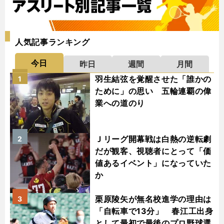
人気記事ランキング
今日
昨日
週間
月間
羽生結弦を覚醒させた「誰かの
1
ために」の思い 五輪連覇の偉
業への道のり
Ｊリーグ開幕戦は白熱の逆転劇
2
だが観客、視聴者にとって「価
値あるイベント」になっていた
か
栗原陵矢が無名校進学の理由は
3
「自転車で13分」 春江工出身
として最初で最後のプロ野球選