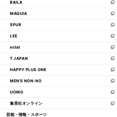
BAILA
く
ィ
い
新
ン
ウ
し
MAQUIA
ド
ィ
い
新
ウ
ン
ウ
し
SPUR
で
ド
ィ
い
新
開
ウ
ン
ウ
し
LEE
く
で
ド
ィ
い
新
開
ウ
ン
ウ
し
eclat
く
で
ド
ィ
い
新
開
ウ
ン
ウ
し
T JAPAN
く
で
ド
ィ
い
新
開
ウ
ン
ウ
し
HAPPY PLUS ONE
く
で
ド
ィ
い
新
開
ウ
ン
ウ
し
MEN'S NON-NO
く
で
ド
ィ
い
新
開
ウ
ン
ウ
し
UOMO
く
で
ド
ィ
い
新
開
ウ
ン
ウ
し
集英社オンライン
く
で
ド
ィ
い
新
開
ウ
ン
ウ
し
芸能・情報・スポーツ
く
で
ド
ィ
い