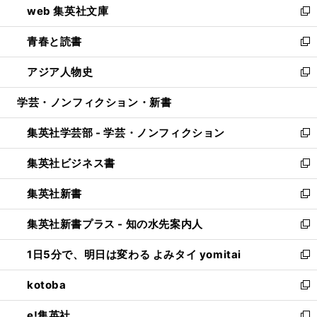
web 集英社文庫
ド
ィ
い
新
ウ
ン
ウ
し
青春と読書
で
ド
ィ
い
新
開
ウ
ン
ウ
し
アジア人物史
く
で
ド
ィ
い
新
開
ウ
ン
ウ
し
学芸・ノンフィクション・新書
く
で
ド
ィ
い
開
ウ
ン
ウ
集英社学芸部 - 学芸・ノンフィクション
く
で
ド
ィ
新
開
ウ
ン
し
集英社ビジネス書
く
で
ド
い
新
開
ウ
ウ
し
集英社新書
く
で
ィ
い
新
開
ン
ウ
し
集英社新書プラス - 知の水先案内人
く
ド
ィ
い
新
ウ
ン
ウ
し
1日5分で、明日は変わる よみタイ yomitai
で
ド
ィ
い
新
開
ウ
ン
ウ
し
kotoba
く
で
ド
ィ
い
新
開
ウ
ン
ウ
し
e!集英社
く
で
ド
ィ