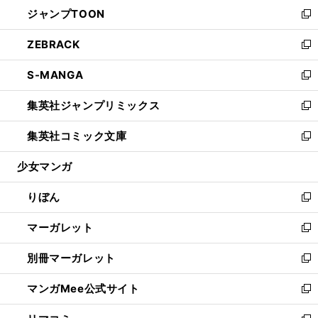
ウ
し
ジャンプTOON
く
で
ド
ィ
い
新
開
ウ
ン
ウ
し
ZEBRACK
く
で
ド
ィ
い
新
開
ウ
ン
ウ
し
S-MANGA
く
で
ド
ィ
い
新
開
ウ
ン
ウ
し
集英社ジャンプリミックス
く
で
ド
ィ
い
新
開
ウ
ン
ウ
し
集英社コミック文庫
く
で
ド
ィ
い
新
開
ウ
ン
ウ
し
少女マンガ
く
で
ド
ィ
い
開
ウ
ン
ウ
りぼん
く
で
ド
ィ
新
開
ウ
ン
し
マーガレット
く
で
ド
い
新
開
ウ
ウ
し
別冊マーガレット
く
で
ィ
い
新
開
ン
ウ
し
マンガMee公式サイト
く
ド
ィ
い
新
ウ
ン
ウ
し