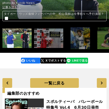
photo by Kyodo News
記事を読む＞
記事を読む＞
記事を読む＞
記事を読む＞
記事を読む＞
記事を読む＞
記事を読む＞
次世代みずき登場。女子マラソン期待の松田瑞生は「ノリで走るタイプ」
36歳でも強くなるフェデラー。ケガ続出のライバル勢に止められるのか
タイガー・ウッズ復帰フィーバーの中、松山英樹は今季初Ｖへ予行演習？
前へ
川崎憲次郎が明かす、ドラゴンズFA移籍後の「つらすぎる４年間」
松山英樹が「怖い」と言った暴れん坊、ジョン・ラームが世界２位に
ハリルも注視か？ 森岡亮太がベルギーリーグでプレーオフ進出に迫る
ヘタフェ柴崎岳のスタメンに黄信号。チームの前線２枠にライバル出現
いいね
Xでポストする
LINEで送る
line
faceboo
x
k
一覧に戻る
編集部のおすすめ
スポルティーバ バレーボール
特集号 Vol.4 6月30日発売