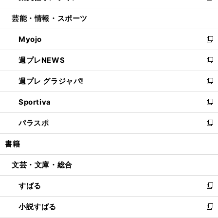
開
ウ
ン
ウ
し
芸能・情報・スポーツ
く
で
ド
ィ
い
開
ウ
ン
ウ
Myojo
く
で
ド
ィ
新
開
ウ
ン
し
週プレNEWS
く
で
ド
い
新
開
ウ
ウ
し
週プレ グラジャパ!
く
で
ィ
い
新
開
ン
ウ
し
Sportiva
く
ド
ィ
い
新
ウ
ン
ウ
し
パラスポ
で
ド
ィ
い
新
開
ウ
ン
ウ
し
書籍
く
で
ド
ィ
い
開
ウ
ン
ウ
文芸・文庫・総合
く
で
ド
ィ
開
ウ
ン
すばる
く
で
ド
新
開
ウ
し
小説すばる
く
で
い
新
開