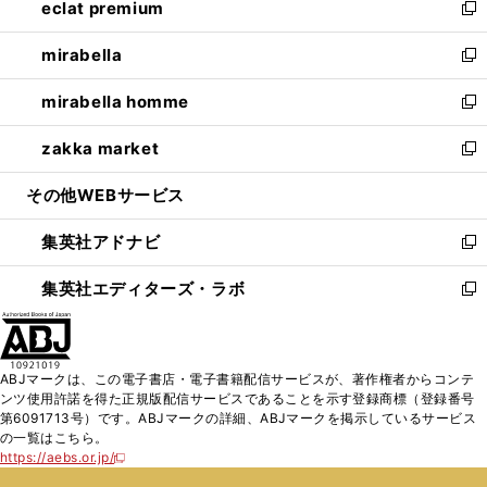
eclat premium
く
で
ド
ィ
い
新
開
ウ
ン
ウ
し
mirabella
く
で
ド
ィ
い
新
開
ウ
ン
ウ
し
mirabella homme
く
で
ド
ィ
い
新
開
ウ
ン
ウ
し
zakka market
く
で
ド
ィ
い
新
開
ウ
ン
ウ
し
その他WEBサービス
く
で
ド
ィ
い
開
ウ
ン
ウ
集英社アドナビ
く
で
ド
ィ
新
開
ウ
ン
し
集英社エディターズ・ラボ
く
で
ド
い
新
開
ウ
ウ
し
く
で
ィ
い
開
ン
ウ
ABJマークは、この電子書店・電子書籍配信サービスが、著作権者からコンテ
く
ド
ィ
ンツ使用許諾を得た正規版配信サービスであることを示す登録商標（登録番号
ウ
ン
第6091713号）です。ABJマークの詳細、ABJマークを掲示しているサービス
で
ド
の一覧はこちら。
開
ウ
https://aebs.or.jp/
新
く
で
し