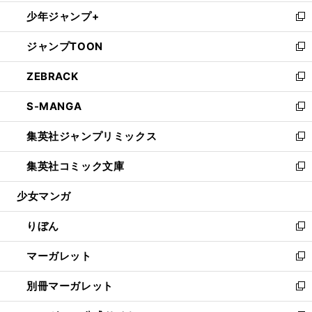
開
ウ
ン
ウ
し
少年ジャンプ+
く
で
ド
ィ
い
新
開
ウ
ン
ウ
し
ジャンプTOON
く
で
ド
ィ
い
新
開
ウ
ン
ウ
し
ZEBRACK
く
で
ド
ィ
い
新
開
ウ
ン
ウ
し
S-MANGA
く
で
ド
ィ
い
新
開
ウ
ン
ウ
し
集英社ジャンプリミックス
く
で
ド
ィ
い
新
開
ウ
ン
ウ
し
集英社コミック文庫
く
で
ド
ィ
い
新
開
ウ
ン
ウ
し
少女マンガ
く
で
ド
ィ
い
開
ウ
ン
ウ
りぼん
く
で
ド
ィ
新
開
ウ
ン
し
マーガレット
く
で
ド
い
新
開
ウ
ウ
し
別冊マーガレット
く
で
ィ
い
新
開
ン
ウ
し