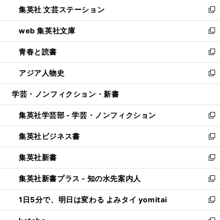
ウ
し
集英社 文芸ステーション
く
ィ
い
新
ン
ウ
し
web 集英社文庫
ド
ィ
い
新
ウ
ン
ウ
し
青春と読書
で
ド
ィ
い
新
開
ウ
ン
ウ
し
アジア人物史
く
で
ド
ィ
い
新
開
ウ
ン
ウ
し
学芸・ノンフィクション・新書
く
で
ド
ィ
い
開
ウ
ン
ウ
集英社学芸部 - 学芸・ノンフィクション
く
で
ド
ィ
新
開
ウ
ン
し
集英社ビジネス書
く
で
ド
い
新
開
ウ
ウ
し
集英社新書
く
で
ィ
い
新
開
ン
ウ
し
集英社新書プラス - 知の水先案内人
く
ド
ィ
い
新
ウ
ン
ウ
し
1日5分で、明日は変わる よみタイ yomitai
で
ド
ィ
い
新
開
ウ
ン
ウ
し