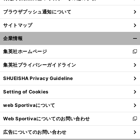
ブラウザプッシュ通知について
サイトマップ
企業情報
開
く/
集英社ホームページ
新
閉
し
じ
集英社プライバシーガイドライン
い
る
ウ
SHUEISHA Privacy Guideline
ィ
ン
【
書
】
岡
』
籍紹介
『
崎慎司
カラダ覚醒メソッド
Setting of Cookies
ド
ウ
web Sportivaについて
で
開
Web Sportivaについてのお問い合わせ
く
新
し
広告についてのお問い合わせ
い
ウ