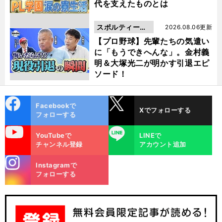
代を支えたものとは
スポルティーバ
2026.08.06更新
動画
【プロ野球】先輩たちの気遣い
に「もうできへんな」。金村義
明＆大塚光二が明かす引退エピ
ソード！
cebo
X
Facebookで
Xでフォローする
ok
フォローする
uTube
LINE
YouTubeで
LINEで
チャンネル登録
アカウント追加
stagra
Instagramで
m
フォローする