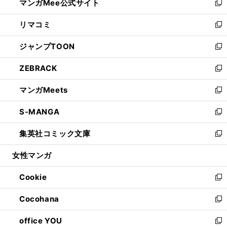
マンガMee公式サイト
く
ド
ィ
い
新
ウ
ン
ウ
し
リマコミ
で
ド
ィ
い
新
開
ウ
ン
ウ
し
ジャンプTOON
く
で
ド
ィ
い
新
開
ウ
ン
ウ
し
ZEBRACK
く
で
ド
ィ
い
新
開
ウ
ン
ウ
し
マンガMeets
く
で
ド
ィ
い
新
開
ウ
ン
ウ
し
S-MANGA
く
で
ド
ィ
い
新
開
ウ
ン
ウ
し
集英社コミック文庫
く
で
ド
ィ
い
新
開
ウ
ン
ウ
し
女性マンガ
く
で
ド
ィ
い
開
ウ
ン
ウ
Cookie
く
で
ド
ィ
新
開
ウ
ン
し
Cocohana
く
で
ド
い
新
開
ウ
ウ
し
office YOU
く
で
ィ
い
新