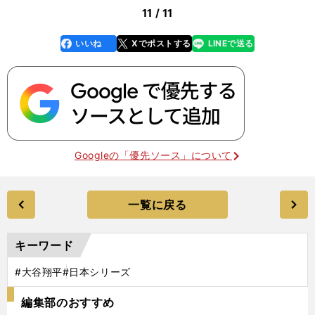
11 / 11
いいね
Xでポストする
LINEで送る
line
faceboo
x
k
Googleの「優先ソース」について
一覧に戻る
キーワード
#大谷翔平
#日本シリーズ
編集部のおすすめ