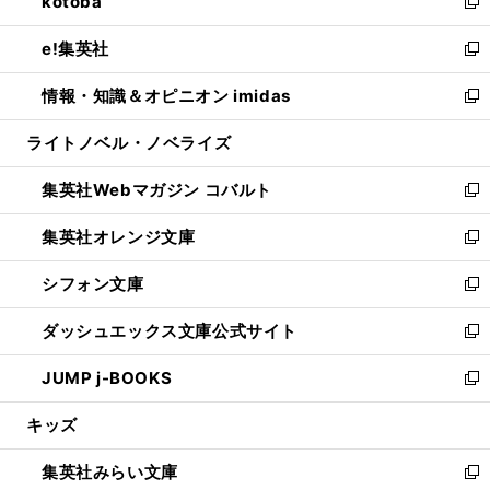
kotoba
く
で
ド
ィ
い
新
開
ウ
ン
ウ
し
e!集英社
く
で
ド
ィ
い
新
開
ウ
ン
ウ
し
情報・知識＆オピニオン imidas
く
で
ド
ィ
い
新
開
ウ
ン
ウ
し
ライトノベル・ノベライズ
く
で
ド
ィ
い
開
ウ
ン
ウ
集英社Webマガジン コバルト
く
で
ド
ィ
新
開
ウ
ン
し
集英社オレンジ文庫
く
で
ド
い
新
開
ウ
ウ
し
シフォン文庫
く
で
ィ
い
新
開
ン
ウ
し
ダッシュエックス文庫公式サイト
く
ド
ィ
い
新
ウ
ン
ウ
し
JUMP j-BOOKS
で
ド
ィ
い
新
開
ウ
ン
ウ
し
キッズ
く
で
ド
ィ
い
開
ウ
ン
ウ
集英社みらい文庫
く
で
ド
ィ
新