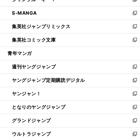
ィ
い
新
開
ウ
ン
ウ
し
S-MANGA
く
で
ド
ィ
い
新
開
ウ
ン
ウ
し
集英社ジャンプリミックス
く
で
ド
ィ
い
新
開
ウ
ン
ウ
し
集英社コミック文庫
く
で
ド
ィ
い
新
開
ウ
ン
ウ
し
青年マンガ
く
で
ド
ィ
い
開
ウ
ン
ウ
週刊ヤングジャンプ
く
で
ド
ィ
新
開
ウ
ン
し
ヤングジャンプ定期購読デジタル
く
で
ド
い
新
開
ウ
ウ
し
ヤンジャン！
く
で
ィ
い
新
開
ン
ウ
し
となりのヤングジャンプ
く
ド
ィ
い
新
ウ
ン
ウ
し
グランドジャンプ
で
ド
ィ
い
新
開
ウ
ン
ウ
し
ウルトラジャンプ
く
で
ド
ィ
い
新