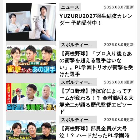
ニュース
2026.08.07更新
YUZURU2027羽生結弦カレン
ダー 予約受付中！
スポルティーバ
2026.08.06更新
動画
【高校野球】「プロ入り後もあ
の衝撃を超える選手はいな
い」。PL学園トリオが衝撃を受
けた選手
スポルティーバ
2026.08.06更新
動画
【プロ野球】指揮官によってチ
ームが変わる！？ 金村義明＆大
塚光二が語る歴代監督エピソー
ド
スポルティーバ
2026.08.06更新
動画
【高校野球】部員全員が大号
泣！？ ハードだったPL学園時