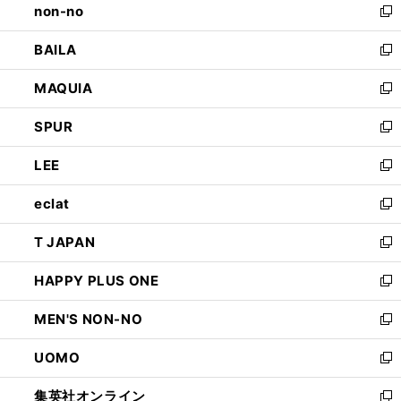
non-no
く
で
い
新
開
ウ
し
BAILA
く
ィ
い
新
ン
ウ
し
MAQUIA
ド
ィ
い
新
ウ
ン
ウ
し
SPUR
で
ド
ィ
い
新
開
ウ
ン
ウ
し
LEE
く
で
ド
ィ
い
新
開
ウ
ン
ウ
し
eclat
く
で
ド
ィ
い
新
開
ウ
ン
ウ
し
T JAPAN
く
で
ド
ィ
い
新
開
ウ
ン
ウ
し
HAPPY PLUS ONE
く
で
ド
ィ
い
新
開
ウ
ン
ウ
し
MEN'S NON-NO
く
で
ド
ィ
い
新
開
ウ
ン
ウ
し
UOMO
く
で
ド
ィ
い
新
開
ウ
ン
ウ
し
集英社オンライン
く
で
ド
ィ
い
新