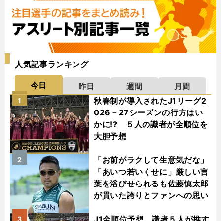
人気記事ランキング
今日
昨日
週間
月間
秋春制が導入されたJ1リーグ2
1
026－27シーズンの行方はい
かに!? ５人の識者が全順位を
大胆予想
「お前がラクして生意気だな」
2
「あいつ若いくせに」厳しい言
葉を浴びせられるも佐藤慎太郎
が貫いた誇りとファンへの思い
J1全順位予想 識者５人が推す
3