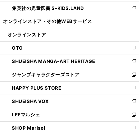
開
ウ
ン
し
集英社の児童図書 S-KIDS.LAND
く
で
ド
い
新
開
ウ
ウ
し
オンラインストア・
その他WEBサービス
く
で
ィ
い
開
ン
ウ
オンラインストア
く
ド
ィ
ウ
ン
OTO
で
ド
新
開
ウ
し
SHUEISHA MANGA-ART HERITAGE
く
で
い
新
開
ウ
し
ジャンプキャラクターズストア
く
ィ
い
新
ン
ウ
し
HAPPY PLUS STORE
ド
ィ
い
新
ウ
ン
ウ
し
SHUEISHA VOX
で
ド
ィ
い
新
開
ウ
ン
ウ
し
LEEマルシェ
く
で
ド
ィ
い
新
開
ウ
ン
ウ
し
SHOP Marisol
く
で
ド
ィ
い
新
開
ウ
ン
ウ
し