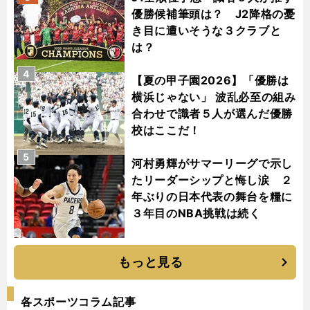
優勝候補筆頭は？ J2降格の憂
き目に遭いそうな３クラブと
は？
4
【夏の甲子園2026】「優勝は
横浜じゃない」 波乱必至の組み
合わせで識者５人が選んだ優勝
校はここだ！
5
河村勇輝がサマーリーグで示し
たリーダーシップと悔し涙 ２
年ぶりの日本代表の舞台を糧に
３年目のNBA挑戦は続く
もっと見る
各スポーツコラム記事