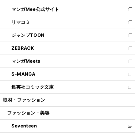
開
ン
ウ
し
マンガMee公式サイト
く
ド
ィ
い
新
ウ
ン
ウ
し
リマコミ
で
ド
ィ
い
新
開
ウ
ン
ウ
し
ジャンプTOON
く
で
ド
ィ
い
新
開
ウ
ン
ウ
し
ZEBRACK
く
で
ド
ィ
い
新
開
ウ
ン
ウ
し
マンガMeets
く
で
ド
ィ
い
新
開
ウ
ン
ウ
し
S-MANGA
く
で
ド
ィ
い
新
開
ウ
ン
ウ
し
集英社コミック文庫
く
で
ド
ィ
い
新
開
ウ
ン
ウ
し
取材・ファッション
く
で
ド
ィ
い
開
ウ
ン
ウ
ファッション・美容
く
で
ド
ィ
開
ウ
ン
Seventeen
く
で
ド
新
開
ウ
し