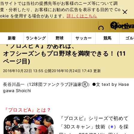
当サイトでは当社の提携先等がお客様のニーズ等について調
査・分析したり、お客様にお勧めの広告を表⽰する⽬的で Co
閉じ
okie を使⽤する場合があります。
詳しくはこちら
る
マイペ
web Sportiva (webスポルティーバ)
検索
メニュ
we
ー
インフォメーション
ニュース
『プロスピＡ』があ
b
ジ
新着
ランキング
野球
サッカー
競馬
ゴル
ス
『プロスピＡ』があれば、
ポ
オフシーズンもプロ野球を満喫できる！ (11
ル
ページ目)
テ
ィ
2016年10月22日 13:55 公開
2016年10月24日 17:43 更新
ー
バ
長谷川晶一（12球団ファンクラブ評論家Ⓡ）●文 text by Hase
gawa Shoichi
『プロスピA』とは？
『プロスピ』シリーズで初めて
「3Dスキャン」技術（
※
）を採