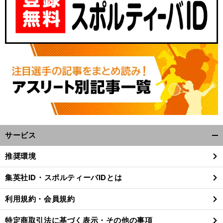
サービス
開
く/
推奨環境
閉
じ
集英社ID・スポルティーバIDとは
る
利用規約・会員規約
特定商取引法に基づく表示・その他の事項