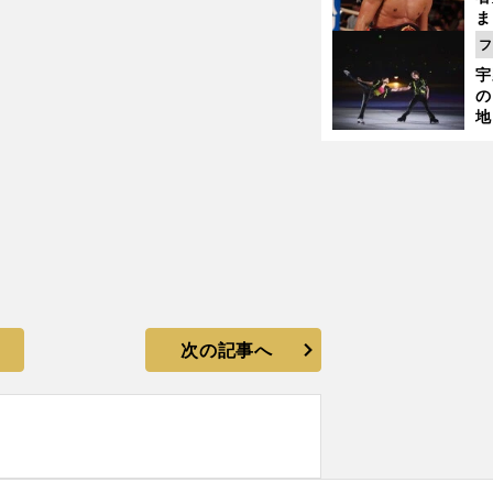
ま
越
フ
さ
宇
の
地
輔
題
次の記事へ