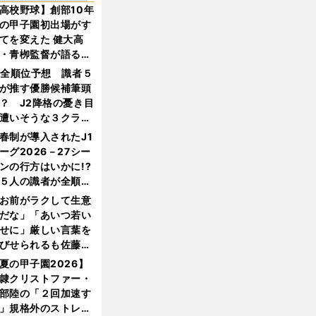
高校野球】創部10年
の甲子園初出場がす
てを変えた 健大高
・青栁監督が語る
機動破壊」はこうし
1全順位予想 識者５
生まれた
が推す優勝候補筆頭
？ J2降格の憂き目
遭いそうな３クラブ
は？
春制が導入されたJ1
ーグ2026－27シー
ンの行方はいかに!?
５人の識者が全順位
大胆予想
お前がラクして生意
だな」「あいつ若い
せに」厳しい言葉を
びせられるも佐藤慎
郎が貫いた誇りとフ
夏の甲子園2026】
ンへの思い
隷クリストファー・
部陸の「２回加速す
」規格外のストレー