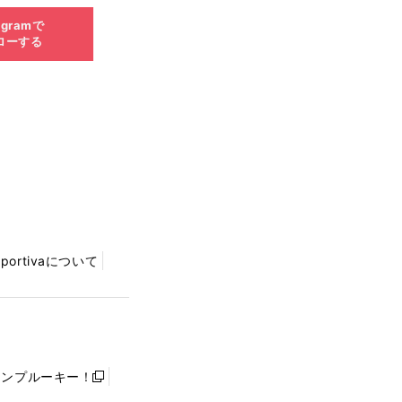
agramで
ローする
Sportivaについて
ャンプルーキー！
新
し