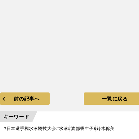
。
日
」
に与えるインパクト
前の記事へ
一覧に戻る
キーワード
#日本選手権水泳競技大会
#水泳
#渡部香生子
#鈴木聡美