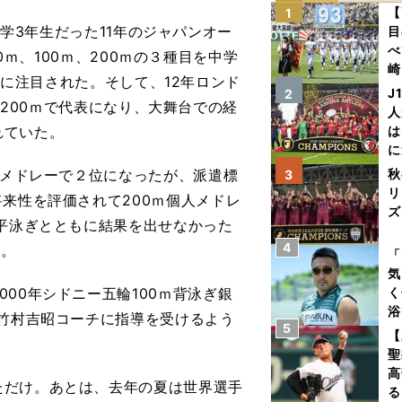
【
1
3年生だった11年のジャパンオー
目
べ
ｍ、100ｍ、200ｍの３種目を中学
崎
に注目された。そして、12年ロンド
「
J
2
200ｍで代表になり、大舞台での経
て
人
れていた。
は
に
と
人メドレーで２位になったが、派遣標
秋
3
リ
来性を評価されて200ｍ個人メドレ
ズ
ｍ平泳ぎとともに結果を出せなかった
4
）。
を
「
気
00年シドニー五輪100ｍ背泳ぎ銀
く
浴
た竹村吉昭コーチに指導を受けるよう
5
太
【
ァ
聖
高
ただけ。あとは、去年の夏は世界選手
る