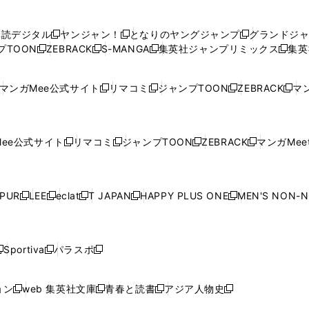
い
い
し
い
い
い
ウ
ウ
い
ウ
ウ
ウ
購読デジタル
ヤンジャン！
となりのヤングジャンプ
グランドジ
新
新
新
ィ
ィ
ウ
ィ
ィ
ィ
プTOON
ZEBRACK
S-MANGA
集英社ジャンプリミックス
集英
新
し
新
し
新
し
新
ン
ン
ィ
ン
ン
ン
し
い
し
い
し
い
し
ド
ド
ン
ド
ド
ド
い
ウ
い
ウ
い
ウ
い
ウ
ウ
ド
ウ
ウ
ウ
マンガMee公式サイト
リマコミ
ジャンプTOON
ZEBRACK
マン
新
新
新
新
ウ
ィ
ウ
ィ
ウ
ィ
ウ
で
で
ウ
で
で
で
し
し
し
し
し
ィ
ン
ィ
ン
ィ
ン
ィ
開
開
で
開
開
開
い
い
い
い
い
ン
ド
ン
ド
ン
ド
ン
く
く
開
く
く
く
ウ
ウ
ウ
ウ
ウ
ド
ウ
ド
ウ
ド
ウ
ド
ee公式サイト
リマコミ
ジャンプTOON
ZEBRACK
マンガMeet
く
新
新
新
新
ィ
ィ
ィ
ィ
ィ
ウ
で
ウ
で
ウ
で
ウ
し
し
し
し
ン
ン
ン
ン
ン
で
開
で
開
で
開
で
い
い
い
い
ド
ド
ド
ド
ド
開
く
開
く
開
く
開
ウ
ウ
ウ
ウ
ウ
ウ
ウ
ウ
ウ
PUR
LEE
eclat
T JAPAN
HAPPY PLUS ONE
MEN'S NON-
く
く
く
く
新
新
新
新
新
ィ
ィ
ィ
ィ
で
で
で
で
で
し
し
し
し
し
ン
ン
ン
ン
開
開
開
開
開
い
い
い
い
い
ド
ド
ド
ド
く
く
く
く
く
ウ
ウ
ウ
ウ
ウ
ウ
ウ
ウ
ウ
Sportiva
パラスポ
新
新
ィ
ィ
ィ
ィ
ィ
で
で
で
で
し
し
し
ン
ン
ン
ン
ン
開
開
開
開
い
い
い
ド
ド
ド
ド
ド
ョン
web 集英社文庫
青春と読書
アジア人物史
く
く
く
く
新
新
新
新
ウ
ウ
ウ
ウ
ウ
ウ
ウ
ウ
し
し
し
し