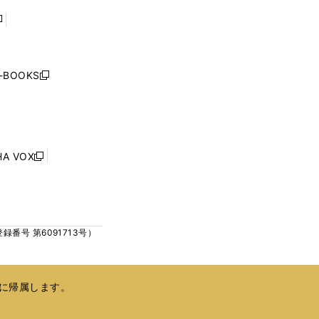
で
で
開
開
く
く
し
い
ウ
j-BOOKS
新
ィ
し
ン
い
ド
ウ
ウ
ィ
で
ン
HA VOX
開
新
ド
く
し
ウ
い
で
ウ
開
ィ
く
号 第6091713号）
ン
ド
ウ
で
に帰属します。
開
く