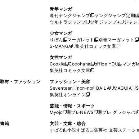
で
ウ
し
い
い
し
青年マンガ
開
で
い
ウ
ウ
い
週刊ヤングジャンプ
ヤングジャンプ定期
新
く
開
ウ
ィ
ィ
ウ
ウルトラジャンプ
少年ジャンプ+
ジャン
新
し
新
く
ィ
ン
ン
ィ
し
い
し
ン
ド
ド
ン
少女マンガ
い
ウ
い
ド
ウ
ウ
ド
りぼん
マーガレット
別冊マーガレット
新
新
新
ウ
ィ
ウ
ウ
で
で
ウ
S-MANGA
集英社コミック文庫
し
新
し
新
ィ
ン
ィ
で
開
開
で
い
し
い
し
ン
ド
ン
女性マンガ
開
く
く
開
ウ
い
ウ
い
ド
ウ
ド
Cookie
Cocohana
office YOU
マンガM
く
く
新
新
新
ィ
ウ
ィ
ウ
ウ
で
ウ
集英社コミック文庫
し
新
し
し
ン
ィ
ン
ィ
で
開
で
い
し
い
い
ド
ン
ド
ン
取材・ファッション
ファッション・美容
開
く
開
ウ
い
ウ
ウ
ウ
ド
ウ
ド
Seventeen
non-no
BAILA
MAQUIA
S
く
く
新
新
新
新
ィ
ウ
ィ
ィ
で
ウ
で
ウ
集英社オンライン
し
新
し
し
し
ン
ィ
ン
ン
開
で
開
で
い
し
い
い
い
ド
ン
ド
ド
芸能・情報・スポーツ
く
開
く
開
ウ
い
ウ
ウ
ウ
ウ
ド
ウ
ウ
Myojo
週プレNEWS
週プレ グラジャパ!
く
く
新
新
新
ィ
ウ
ィ
ィ
ィ
で
ウ
で
で
し
し
ン
ィ
ン
ン
ン
書籍
文芸・文庫・総合
開
で
開
開
い
い
ド
ン
ド
ド
ド
すばる
小説すばる
集英社 文芸ステーシ
く
開
く
く
新
新
ウ
ウ
ウ
ド
ウ
ウ
ウ
く
し
し