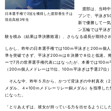
渡部は、当時中学
日本選手権で3冠を獲得した渡部香生子は
プンで、平泳ぎ50
現在高校3年生
新で優勝して一気
ン五輪では平泳ぎ
験を積み（結果は準決勝敗退）、さらなる成長が期待さ
しかし、昨年の日本選手権では100ｍ平泳ぎと200ｍ個
準を突破できず、平泳ぎ200ｍはＢ決勝で８位と低迷。将
ーで7月の世界選手権代表にはなったが、本番では100
（200ｍ個人メドレーは11位、100ｍ平泳ぎは予選27位
そんな中、昨年５月から、かつて背泳ぎの中村真衣（20
メダル、４×100ｍメドレーリレー銅メダル）を指導し
になった。
「とりあえずは、彼女が持っている力を出せるようにし