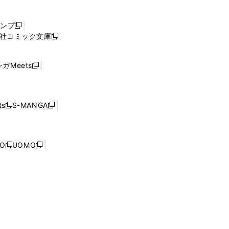
い
ウ
ャンプ
新
ィ
社コミック文庫
し
新
ン
い
し
ド
ウ
い
ウ
ガMeets
新
ィ
ウ
で
し
ン
ィ
開
い
ド
ン
く
ウ
ウ
ド
s
S-MANGA
新
新
ィ
で
ウ
し
し
ン
開
で
い
い
ド
く
開
ウ
ウ
ウ
NO
UOMO
く
新
新
ィ
ィ
で
し
し
ン
ン
開
い
い
ド
ド
く
ウ
ウ
ウ
ウ
ィ
ィ
で
で
ン
ン
開
開
ド
ド
く
く
ウ
ウ