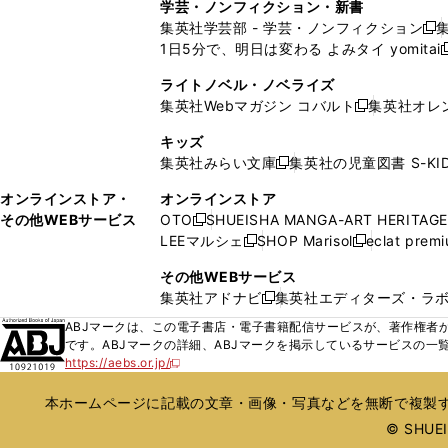
ィ
ィ
学芸・ノンフィクション・新書
で
ウ
で
で
で
い
い
ン
ン
集英社学芸部 - 学芸・ノンフィクション
開
で
開
開
開
新
ウ
ウ
ド
ド
1日5分で、明日は変わる よみタイ yomitai
く
開
く
く
く
し
新
ィ
ィ
ウ
ウ
く
い
ン
ン
ライトノベル・ノベライズ
で
で
ウ
ド
ド
集英社Webマガジン コバルト
集英社オレ
開
開
新
ィ
ウ
ウ
く
く
し
ン
キッズ
で
で
い
ド
集英社みらい文庫
集英社の児童図書 S-KID
開
開
新
ウ
ウ
く
く
し
ィ
オンラインストア・
オンラインストア
で
い
ン
その他WEBサービス
OTO
SHUEISHA MANGA-ART HERITAGE
開
新
ウ
ド
LEEマルシェ
SHOP Marisol
eclat prem
く
し
新
新
ィ
ウ
い
し
し
ン
その他WEBサービス
で
ウ
い
い
ド
集英社アドナビ
集英社エディターズ・ラ
開
新
ィ
ウ
ウ
ウ
く
し
ABJマークは、この電子書店・電子書籍配信サービスが、著作権者か
ン
ィ
ィ
で
い
です。ABJマークの詳細、ABJマークを掲示しているサービスの一
ド
ン
ン
開
https://aebs.or.jp/
ウ
新
ウ
ド
ド
く
し
ィ
で
ウ
ウ
い
本ホームページに記載の文章・画像・写真などを無断で複製す
ン
開
で
で
ウ
ド
© SHUEIS
ィ
く
開
開
ン