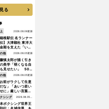
 それでもプロではな
大学進学を選ぶ理由
見る
事
上
2026.08.06更新
箱根駅伝 名ランナー
伝】大津顕杜 東洋大
金期を支えた「いぶ
銀」の存在 最後は同
の他
2026.08.05更新
の設楽兄弟も受賞で
藤慎太郎が描く引き
なかった金栗杯に輝
の美学「弱くなる自
も見せたい」 50
の競輪人生に影響を
の他
2026.08.05更新
える伏見俊昭の死に
お前がラクして生意
言及
だな」「あいつ若い
せに」厳しい言葉を
びせられるも佐藤慎
クシング
2026.08.05更
郎が貫いた誇りとフ
本ボクシング世界王
新
ンへの思い
列伝：名城信男 あ