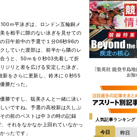
100ｍ平泳ぎは、ロンドン五輪銅メ
聡美を相手に隙のない泳ぎを見せての
の日午前中の予選で１分06秒96の
ークしていた渡部は、前半から隣のレ
合うと、50ｍを０秒03先着して折
ジリジリと差を広げる安定した泳ぎ。
高校新をさらに更新し、鈴木に０秒55
の優勝だった。
初優勝ですし、聡美さんと一緒に泳い
嬉しいですね。予選の高校新は久しぶ
。その前のベストは中３の時の記録
人気記事ランキング
）で、それをなかなか上回れていなかっ
今日
昨日
しかったです」