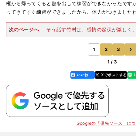
権から帰ってくると熱を出して練習ができなかったです
ってきてすぐ練習ができましたから、体力がつきました
次のページへ
そう話す竹村は、感情の起伏が激しく
と悪い時の差が大きい渡部に対し「苦しい時こそ笑顔
し、積極的にコミュニケーションをとったという。渡部
次
の国立スポーツ科学センター
1
2
3
のページへ
1 / 3
いいね
Xでポストする
line
faceboo
x
k
Googleの「優先ソース」に