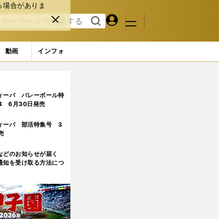
る場合がありま
マイペ
閉じ
検索
メニュ
ー
る
す
ジ
る
動画
インフォ
ィーバ バレーボール特
.4 6月30日発売
ィーバ 部活特集号 3
売
などのお知らせが届く
通知を受け取る方法につ