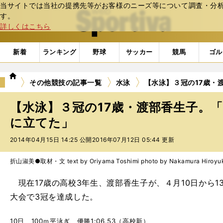
当サイトでは当社の提携先等がお客様のニーズ等について調査・分析し
web Sportiva (webスポルティーバ)
す。
詳しくはこちら
新着
ランキング
野球
サッカー
競馬
ゴル
we
その他競技の記事一覧
水泳
【水泳】３冠の17歳・
b
ス
【水泳】３冠の17歳・渡部香生子。
ポ
ル
に立てた」
テ
2014年04月15日 14:25 公開
2016年07月12日 05:44 更新
ィ
ー
バ
折山淑美●取材・文 text by Oriyama Toshimi photo by Nakamura Hiroyu
現在17歳の高校3年生、渡部香生子が、４月10日から1
大会で3冠を達成した。
10日 100ｍ平泳ぎ 優勝1:06.53（高校新）