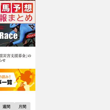
週間
月間