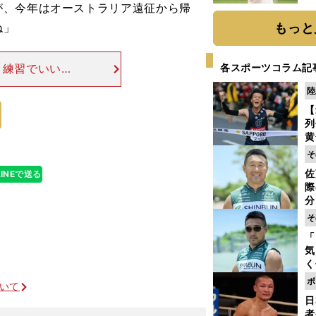
が、今年はオーストラリア遠征から帰
ト
く
ね」
もっと
、練習でいい時
各スポーツコラム記
でいよう」と話
陸
は竹村コーチと
【
列
黄
し
そ
期
佐
LINEで送る
き
際
く
分
代
そ
与
「
も
気
く
浴
ボ
ついて
太
日
ァ
者