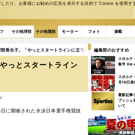
たり、お客様にお勧めの広告を表⽰する⽬的で Cookie を使⽤す
フ
その他球技
その他競技
モーター
フォト
連載
渡部香生子。「やっとスタートラインに立てた」
編集部のおすすめ
スポルテ
「やっとスタートライン
集号 Vol
スポルテ
月16日発
最新記事
ki
プッシュ
いて
3日に開催された水泳日本選手権競技