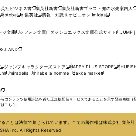
ィ
ィ
ィ
で
で
で
で
で
い
い
い
い
ン
ン
ン
集英社ビジネス書
集英社新書
集英社新書プラス - 知の水先案内人
開
開
開
開
開
新
新
新
ウ
ウ
ウ
ウ
ド
ド
ド
kotoba
e!集英社
情報・知識＆オピニオン imidas
く
く
く
く
く
新
し
新
し
新
ィ
ィ
ィ
ィ
ウ
ウ
ウ
し
し
い
し
い
し
ン
ン
ン
ン
で
で
で
い
い
ウ
い
ウ
い
ド
ド
ド
ド
ンジ文庫
シフォン文庫
ダッシュエックス文庫公式サイト
JUMP 
開
開
開
新
新
新
ウ
ウ
ィ
ウ
ィ
ウ
ウ
ウ
ウ
ウ
く
く
く
し
し
し
ィ
ィ
ン
ィ
ン
ィ
で
で
で
で
い
い
い
ン
ン
ド
ン
ド
ン
S.LAND
開
開
開
開
新
ウ
ウ
ウ
ド
ド
ウ
ド
ウ
ド
く
く
く
く
し
ィ
ィ
ィ
ウ
ウ
で
ウ
で
ウ
い
ン
ン
ン
ジャンプキャラクターズストア
HAPPY PLUS STORE
SHUEIS
で
で
開
で
開
で
新
新
新
ウ
ド
ド
ド
ium
mirabella
mirabella homme
zakka market
開
開
く
開
く
開
し
新
新
新
し
新
し
ィ
ウ
ウ
ウ
く
く
く
く
い
し
し
い
し
し
い
ン
で
で
で
ウ
い
い
ウ
い
い
ウ
ド
ボ
開
開
開
新
ィ
ウ
ウ
ィ
ウ
ウ
ィ
ウ
く
く
く
し
らコンテンツ使用許諾を得た正規版配信サービスであることを示す登録商標（登録番
ン
ィ
ィ
ン
ィ
ィ
ン
で
い
覧はこちら。
ド
ン
ン
ド
ン
ン
ド
開
ウ
ウ
ド
ド
ウ
ド
ド
ウ
く
ィ
で
ウ
ウ
で
ウ
ウ
で
ることは法律で禁じられています。全ての著作権は株式会社 集英社
ン
開
で
で
開
で
で
開
ド
HA Inc. All Rights Reserved.
く
開
開
く
開
開
く