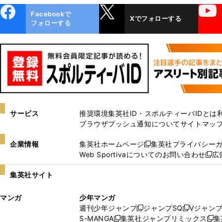
ebo
X
YouTube
Facebookで
Xでフォローする
ok
フォローする
サービス
推奨環境
集英社ID・スポルティーバIDとは
ブラウザプッシュ通知について
サイトマッ
企業情報
集英社ホームページ
集英社プライバシー
新
Web Sportivaについてのお問い合わせ
広
し
新
い
し
集英社サイト
ウ
い
ィ
ウ
マンガ
少年マンガ
ン
ィ
週刊少年ジャンプ
ジャンプSQ
Vジャン
ド
ン
新
新
S-MANGA
集英社ジャンプリミックス
集
ウ
ド
新
し
し
新