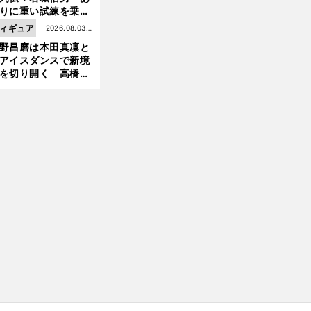
前
りに重い試練を乗り
へ
え「大胆さ」と「巧
ィギュア
2026.08.03更
」で築いた時代
野昌磨は本田真凜と
新
アイスダンスで新境
を切り開く 高橋大
の証言とも重なる課
と楽しさ