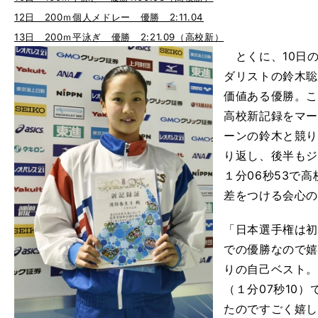
12日 200ｍ個人メドレー 優勝 2:11.04
13日 200ｍ平泳ぎ 優勝 2:21.09（高校新）
とくに、10日の
ダリストの鈴木
価値ある優勝。こ
高校新記録をマ
ーンの鈴木と競り
り返し、後半も
１分06秒53で
差をつける会心
「日本選手権は
での優勝なので
りの自己ベスト
（１分07秒10
たのですごく嬉