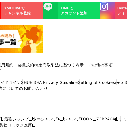
Instagra
LINE
YouTubeで
LINEで
Inst
m
チャンネル登録
アカウント追加
フォ
利用規約・会員規約
特定商取引法に基づく表示・その他の事項
プ
ガイドライン
SHUEISHA Privacy Guideline
Setting of Cookies
web 
告についてのお問い合わせ
プ
最強ジャンプ
少年ジャンプ+
ジャンプTOON
ZEBRACK
ジ
新
新
新
新
新
英社コミック文庫
し
新
し
し
し
し