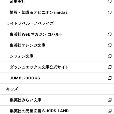
e!集英社
く
で
ド
ィ
い
新
開
ウ
ン
ウ
し
情報・知識＆オピニオン imidas
く
で
ド
ィ
い
新
開
ウ
ン
ウ
し
ライトノベル・ノベライズ
く
で
ド
ィ
い
開
ウ
ン
ウ
集英社Webマガジン コバルト
く
で
ド
ィ
新
開
ウ
ン
し
集英社オレンジ文庫
く
で
ド
い
新
開
ウ
ウ
し
シフォン文庫
く
で
ィ
い
新
開
ン
ウ
し
ダッシュエックス文庫公式サイト
く
ド
ィ
い
新
ウ
ン
ウ
し
JUMP j-BOOKS
で
ド
ィ
い
新
開
ウ
ン
ウ
し
キッズ
く
で
ド
ィ
い
開
ウ
ン
ウ
集英社みらい文庫
く
で
ド
ィ
新
開
ウ
ン
し
集英社の児童図書 S-KIDS.LAND
く
で
ド
い
新