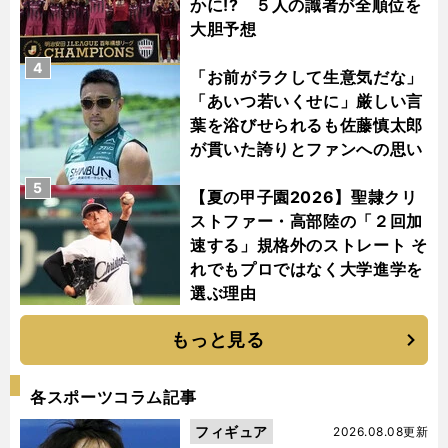
かに!? ５人の識者が全順位を
大胆予想
4
「お前がラクして生意気だな」
「あいつ若いくせに」厳しい言
葉を浴びせられるも佐藤慎太郎
が貫いた誇りとファンへの思い
5
【夏の甲子園2026】聖隷クリ
ストファー・高部陸の「２回加
速する」規格外のストレート そ
れでもプロではなく大学進学を
選ぶ理由
もっと見る
各スポーツコラム記事
フィギュア
2026.08.08更新