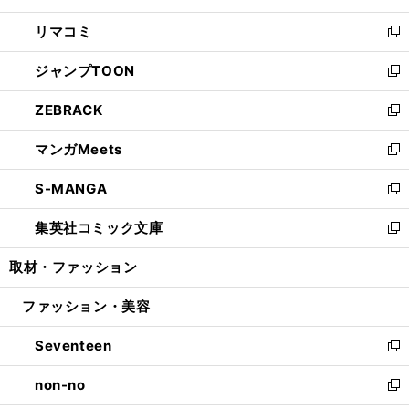
ウ
ン
ウ
し
リマコミ
で
ド
ィ
い
新
開
ウ
ン
ウ
し
ジャンプTOON
く
で
ド
ィ
い
新
開
ウ
ン
ウ
し
ZEBRACK
く
で
ド
ィ
い
新
開
ウ
ン
ウ
し
マンガMeets
く
で
ド
ィ
い
新
開
ウ
ン
ウ
し
S-MANGA
く
で
ド
ィ
い
新
開
ウ
ン
ウ
し
集英社コミック文庫
く
で
ド
ィ
い
新
開
ウ
ン
ウ
し
取材・ファッション
く
で
ド
ィ
い
開
ウ
ン
ウ
ファッション・美容
く
で
ド
ィ
開
ウ
ン
Seventeen
く
で
ド
新
開
ウ
し
non-no
く
で
い
新
開
ウ
し