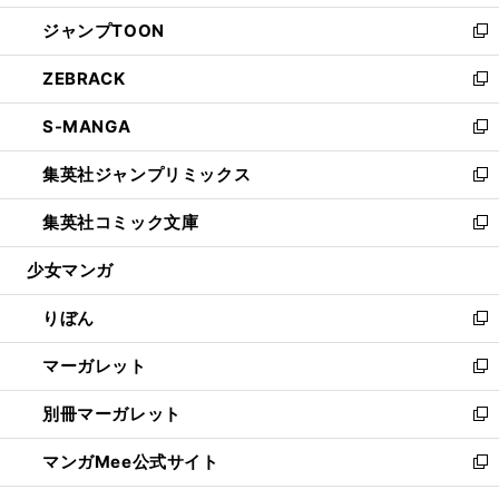
開
ウ
ン
ウ
し
ジャンプTOON
く
で
ド
ィ
い
新
開
ウ
ン
ウ
し
ZEBRACK
く
で
ド
ィ
い
新
開
ウ
ン
ウ
し
S-MANGA
く
で
ド
ィ
い
新
開
ウ
ン
ウ
し
集英社ジャンプリミックス
く
で
ド
ィ
い
新
開
ウ
ン
ウ
し
集英社コミック文庫
く
で
ド
ィ
い
新
開
ウ
ン
ウ
し
少女マンガ
く
で
ド
ィ
い
開
ウ
ン
ウ
りぼん
く
で
ド
ィ
新
開
ウ
ン
し
マーガレット
く
で
ド
い
新
開
ウ
ウ
し
別冊マーガレット
く
で
ィ
い
新
開
ン
ウ
し
マンガMee公式サイト
く
ド
ィ
い
新
ウ
ン
ウ
し