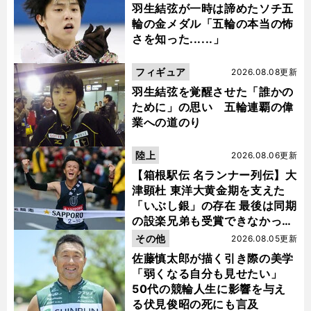
羽生結弦が一時は諦めたソチ五
輪の金メダル「五輪の本当の怖
さを知った......」
フィギュア
2026.08.08更新
羽生結弦を覚醒させた「誰かの
ために」の思い 五輪連覇の偉
業への道のり
陸上
2026.08.06更新
【箱根駅伝 名ランナー列伝】大
前
津顕杜 東洋大黄金期を支えた
へ
「いぶし銀」の存在 最後は同期
の設楽兄弟も受賞できなかった
金栗杯に輝く
その他
2026.08.05更新
佐藤慎太郎が描く引き際の美学
「弱くなる自分も見せたい」
50代の競輪人生に影響を与え
る伏見俊昭の死にも言及