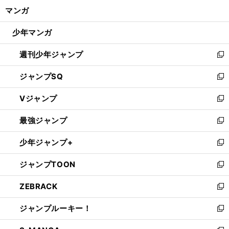
ン
く/
マンガ
ド
閉
ウ
じ
少年マンガ
で
る
開
週刊少年ジャンプ
く
新
し
ジャンプSQ
い
新
ウ
し
Vジャンプ
ィ
い
新
ン
ウ
し
最強ジャンプ
ド
ィ
い
新
ウ
ン
ウ
し
少年ジャンプ+
で
ド
ィ
い
新
開
ウ
ン
ウ
し
ジャンプTOON
く
で
ド
ィ
い
新
開
ウ
ン
ウ
し
ZEBRACK
く
で
ド
ィ
い
新
開
ウ
ン
ウ
し
ジャンプルーキー！
く
で
ド
ィ
い
新
開
ウ
ン
ウ
し