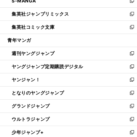
S-MANGA
く
で
ド
ィ
い
新
開
ウ
ン
ウ
し
集英社ジャンプリミックス
く
で
ド
ィ
い
新
開
ウ
ン
ウ
し
集英社コミック文庫
く
で
ド
ィ
い
新
開
ウ
ン
ウ
し
青年マンガ
く
で
ド
ィ
い
開
ウ
ン
ウ
週刊ヤングジャンプ
く
で
ド
ィ
新
開
ウ
ン
し
ヤングジャンプ定期購読デジタル
く
で
ド
い
新
開
ウ
ウ
し
ヤンジャン！
く
で
ィ
い
新
開
ン
ウ
し
となりのヤングジャンプ
く
ド
ィ
い
新
ウ
ン
ウ
し
グランドジャンプ
で
ド
ィ
い
新
開
ウ
ン
ウ
し
ウルトラジャンプ
く
で
ド
ィ
い
新
開
ウ
ン
ウ
し
少年ジャンプ+
く
で
ド
ィ
い
新