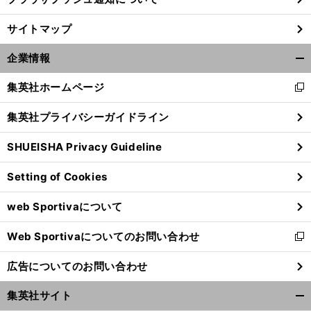
サイトマップ
企業情報
開
く/
集英社ホームページ
新
閉
し
じ
集英社プライバシーガイドライン
い
る
ウ
SHUEISHA Privacy Guideline
ィ
ン
Setting of Cookies
ド
ウ
web Sportivaについて
で
開
Web Sportivaについてのお問い合わせ
く
新
し
広告についてのお問い合わせ
い
ウ
集英社サイト
ィ
開