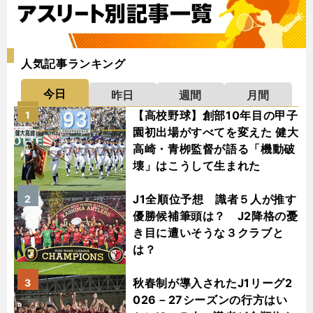
人気記事ランキング
今日
昨日
週間
月間
【高校野球】創部10年目の甲子
1
園初出場がすべてを変えた 健大
高崎・青栁監督が語る「機動破
壊」はこうして生まれた
J1全順位予想 識者５人が推す
2
優勝候補筆頭は？ J2降格の憂
き目に遭いそうな３クラブと
は？
秋春制が導入されたJ1リーグ2
3
026－27シーズンの行方はい