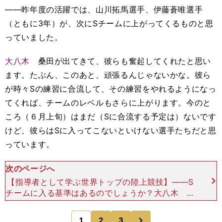
――昨年度の活躍では、山川拓馬選手、伊藤蒼唯選手
（ともに3年）が、次にSチームに上がってくるものと思
っていました。
大八木
桑田が出てきて、彼らも奮起してくれたと思い
ます。たぶん、このあと、頑張るんじゃないかな。彼ら
が時々Sの練習に合流して、その練習をやれるようになっ
てくれば、チームのレベルもさらに上がります。今のと
ころ（６月上旬）はまだ（Sに合流する予定は）ないです
けど、彼らはSに入ってこないといけない選手たちだと思
っています。
次のページへ
【指導者として学ぶ世界トップの陸上競技】――S
チームに入る基準はあるのでしょうか？大八木 １
万mなら28分そこそこで走れる力があれば、Sチー
ムに入れてやらせてみたいとは考えているんですけ
次
1
2
3
のページへ