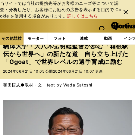
当サイトでは当社の提携先等がお客様のニーズ等について調
査・分析したり、お客様にお勧めの広告を表⽰する⽬的で Co
閉じ
okie を使⽤する場合があります。
詳しくはこちら
る
マイペ
web Sportiva (webスポルティーバ)
検索
メニュ
we
ー
その他競技の記事一覧
陸上
駒澤大学・大八木弘明総
b
ジ
その他競技
モーター
フォト
連載
動画
イン
ス
駒澤大学・大八木弘明総監督が歩む「箱根駅
ポ
伝から世界へ」の新たな道 自ら立ち上げた
ル
「Ggoat」で世界レベルの選手育成に励む
テ
ィ
2024年06月21日 10:05 公開
2024年06月21日 10:07 更新
ー
バ
和田悟志●取材・文 text by Wada Satoshi