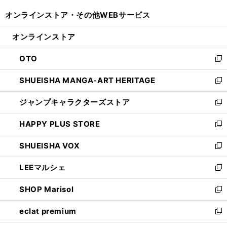
開
ウ
ウ
し
オンラインストア・
その他WEBサービス
く
で
ィ
い
開
ン
ウ
オンラインストア
く
ド
ィ
ウ
ン
OTO
で
ド
新
開
ウ
し
SHUEISHA MANGA-ART HERITAGE
く
で
い
新
開
ウ
し
ジャンプキャラクターズストア
く
ィ
い
新
ン
ウ
し
HAPPY PLUS STORE
ド
ィ
い
新
ウ
ン
ウ
し
SHUEISHA VOX
で
ド
ィ
い
新
開
ウ
ン
ウ
し
LEEマルシェ
く
で
ド
ィ
い
新
開
ウ
ン
ウ
し
SHOP Marisol
く
で
ド
ィ
い
新
開
ウ
ン
ウ
し
eclat premium
く
で
ド
ィ
い
新
開
ウ
ン
ウ
し