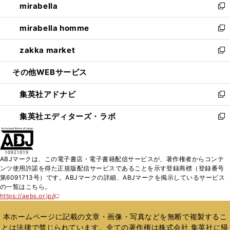
mirabella
く
で
ド
ィ
い
新
開
ウ
ン
ウ
し
mirabella homme
く
で
ド
ィ
い
新
開
ウ
ン
ウ
し
zakka market
く
で
ド
ィ
い
新
開
ウ
ン
ウ
し
その他WEBサービス
く
で
ド
ィ
い
開
ウ
ン
ウ
集英社アドナビ
く
で
ド
ィ
新
開
ウ
ン
し
集英社エディターズ・ラボ
く
で
ド
い
新
開
ウ
ウ
し
く
で
ィ
い
開
ン
ウ
ABJマークは、この電子書店・電子書籍配信サービスが、著作権者からコンテ
く
ド
ィ
ンツ使用許諾を得た正規版配信サービスであることを示す登録商標（登録番号
ウ
ン
第6091713号）です。ABJマークの詳細、ABJマークを掲示しているサービス
で
ド
の一覧はこちら。
開
ウ
https://aebs.or.jp/
新
く
で
し
い
開
本ホームページに記載の文章・画像・写真などを無断で複製するこ
ウ
く
とは法律で禁じられています。全ての著作権は株式会社 集英社に帰