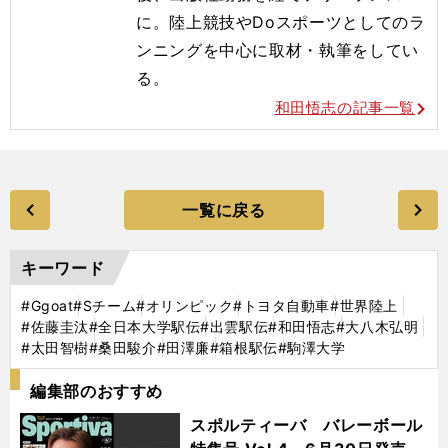
に。陸上競技やDoスポーツとしてのラ
ンニングを中心に取材・執筆をしてい
る。
和田悟志の記事一覧
一覧に戻る
キーワード
#Ggoat
#Sチーム
#オリンピック
#トヨタ自動車
#世界陸上
#佐藤圭汰
#全日本大学駅伝
#出雲駅伝
#和田悟志
#大八木弘明
#太田智樹
#桑田駿介
#田澤廉
#箱根駅伝
#駒澤大学
編集部のおすすめ
スポルティーバ バレーボール