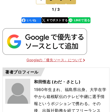
どね...
1 / 3
いいね
Xでポストする
LINEで送る
line
faceboo
x
k
Googleの「優先ソース」について
著者プロフィール
和田悟志 (わだ・さとし)
1980年生まれ、福島県出身。大学在学
中から箱根駅伝のテレビ中継に選手情
報というポジションで携わる。その
後、出版社勤務を経てフリーランス