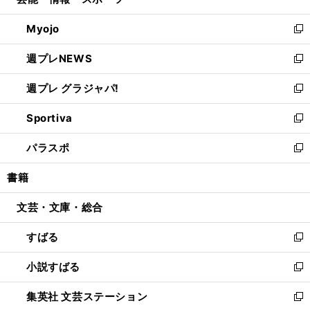
ィ
い
開
ウ
ン
ウ
Myojo
く
で
ド
ィ
新
開
ウ
ン
し
週プレNEWS
く
で
ド
い
新
開
ウ
ウ
し
週プレ グラジャパ!
く
で
ィ
い
新
開
ン
ウ
し
Sportiva
く
ド
ィ
い
新
ウ
ン
ウ
し
パラスポ
で
ド
ィ
い
新
開
ウ
ン
ウ
し
書籍
く
で
ド
ィ
い
開
ウ
ン
ウ
文芸・文庫・総合
く
で
ド
ィ
開
ウ
ン
すばる
く
で
ド
新
開
ウ
し
小説すばる
く
で
い
新
開
ウ
し
集英社 文芸ステーション
く
ィ
い
新