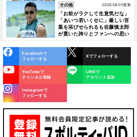
その他
2026.08.05更新
「お前がラクして生意気だな」
「あいつ若いくせに」厳しい言
葉を浴びせられるも佐藤慎太郎
が貫いた誇りとファンへの思い
cebo
X
Facebookで
Xでフォローする
ok
フォローする
uTube
LINE
YouTubeで
LINEで
チャンネル登録
アカウント追加
stagra
Instagramで
m
フォローする