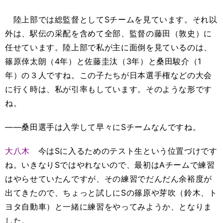
陸上部では総監督としてSチームを見ています。それ以
外は、駅伝の采配を含めて全部、監督の藤田（敦史）に
任せています。陸上部で私が主に面倒を見ているのは、
篠原倖太朗（4年）と佐藤圭汰（3年）と桑田駿介（1
年）の３人ですね。この子たちが日本選手権などの大会
に行く時は、私が引率もしています。そのような形です
ね。
――桑田選手は入学して早々にSチームなんですね。
大八木
今はSに入るためのテスト生という位置づけです
ね。いきなりSではやれないので、最初はAチームで練習
はやらせていたんですが、その練習でだんだん余裕度が
出てきたので、ちょっと試しにSの篠原や芽吹（鈴木、ト
ヨタ自動車）と一緒に練習をやってみようか、となりま
した。