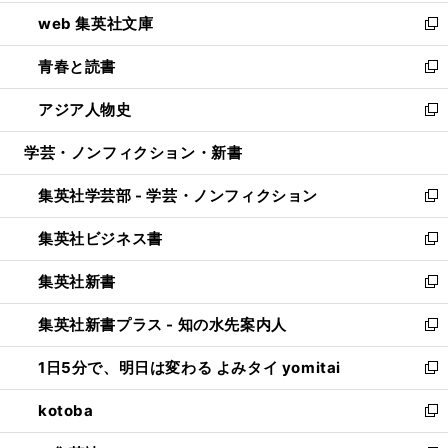
ン
ウ
し
web 集英社文庫
ド
ィ
い
新
ウ
ン
ウ
し
青春と読書
で
ド
ィ
い
新
開
ウ
ン
ウ
し
アジア人物史
く
で
ド
ィ
い
新
開
ウ
ン
ウ
し
学芸・ノンフィクション・新書
く
で
ド
ィ
い
開
ウ
ン
ウ
集英社学芸部 - 学芸・ノンフィクション
く
で
ド
ィ
新
開
ウ
ン
し
集英社ビジネス書
く
で
ド
い
新
開
ウ
ウ
し
集英社新書
く
で
ィ
い
新
開
ン
ウ
し
集英社新書プラス - 知の水先案内人
く
ド
ィ
い
新
ウ
ン
ウ
し
1日5分で、明日は変わる よみタイ yomitai
で
ド
ィ
い
新
開
ウ
ン
ウ
し
kotoba
く
で
ド
ィ
い
新
開
ウ
ン
ウ
し