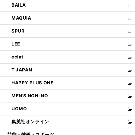
BAILA
く
ィ
い
新
ン
ウ
し
MAQUIA
ド
ィ
い
新
ウ
ン
ウ
し
SPUR
で
ド
ィ
い
新
開
ウ
ン
ウ
し
LEE
く
で
ド
ィ
い
新
開
ウ
ン
ウ
し
eclat
く
で
ド
ィ
い
新
開
ウ
ン
ウ
し
T JAPAN
く
で
ド
ィ
い
新
開
ウ
ン
ウ
し
HAPPY PLUS ONE
く
で
ド
ィ
い
新
開
ウ
ン
ウ
し
MEN'S NON-NO
く
で
ド
ィ
い
新
開
ウ
ン
ウ
し
UOMO
く
で
ド
ィ
い
新
開
ウ
ン
ウ
し
集英社オンライン
く
で
ド
ィ
い
新
開
ウ
ン
ウ
し
芸能・情報・スポーツ
く
で
ド