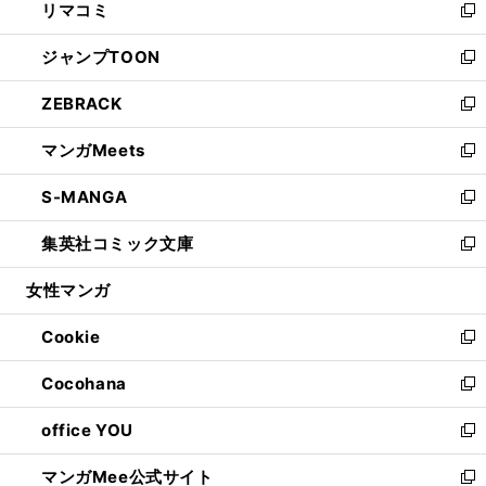
リマコミ
で
ド
ィ
い
新
開
ウ
ン
ウ
し
ジャンプTOON
く
で
ド
ィ
い
新
開
ウ
ン
ウ
し
ZEBRACK
く
で
ド
ィ
い
新
開
ウ
ン
ウ
し
マンガMeets
く
で
ド
ィ
い
新
開
ウ
ン
ウ
し
S-MANGA
く
で
ド
ィ
い
新
開
ウ
ン
ウ
し
集英社コミック文庫
く
で
ド
ィ
い
新
開
ウ
ン
ウ
し
女性マンガ
く
で
ド
ィ
い
開
ウ
ン
ウ
Cookie
く
で
ド
ィ
新
開
ウ
ン
し
Cocohana
く
で
ド
い
新
開
ウ
ウ
し
office YOU
く
で
ィ
い
新
開
ン
ウ
し
マンガMee公式サイト
く
ド
ィ
い
新