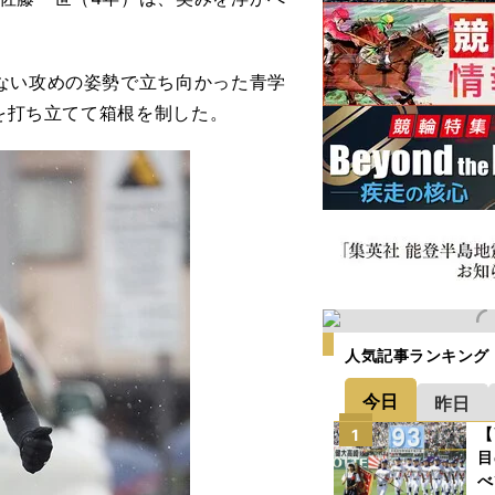
ない攻めの姿勢で立ち向かった青学
録を打ち立てて箱根を制した。
人気記事ランキング
今日
昨日
【
1
目
べ