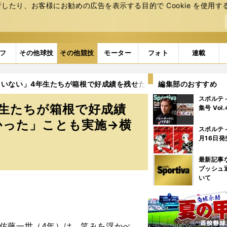
たり、お客様にお勧めの広告を表⽰する⽬的で Cookie を使⽤す
フ
その他球技
その他競技
モーター
フォト
連載
ていない」4年生たちが箱根で好成績を残せたワケ「過去の先輩方に
編集部のおすすめ
スポルテ
生たちが箱根で好成績
集号 Vol
かった」ことも実施→横
スポルテ
月16日発
最新記事
プッシュ
いて
佐藤一世（4年）は、笑みを浮かべ