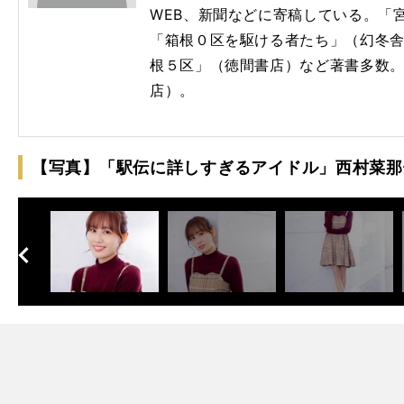
WEB、新聞などに寄稿している。「宮
「箱根０区を駆ける者たち」（幻冬舎
根５区」（徳間書店）など著書多数
店）。
【写真】「駅伝に詳しすぎるアイドル」西村菜那
へ
次