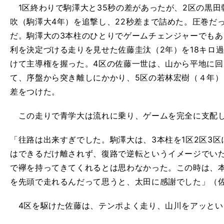
1区終わりで駒澤大と35秒の差があったが、2区の黒田
吹（駒澤大4年）を追撃し、22秒差まで詰めた。圧巻だ
だ。駒澤大の3本柱のひとりでゲームチェンジャーでも
利を決定づける走りを見せた佐藤圭汰（2年）を18キロ
けて主導権を握った。4区の佐藤一世は、山から平地に回
て、序盤から突き離しにかかり、5区の若林宏樹（４年）
差をつけた。
この走りで青学大は流れに乗り、ゲームを完全に支配
「往路は出来すぎでした。駒澤大は、3本柱を1区2区3
はできるだけ離されず、復路で逆転というイメージでい
で襷を持ってきてくれるとは思わなかった。この時は、
を先頭で走れるんだって思うと、太田に感謝でした」（
4区を駆けた佐藤は、テンポよく走り、山川をアッとい