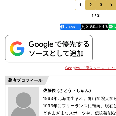
次
た。「昨年の4年生
1
2
3
のページへ
1 / 3
いいね
Xでポストする
line
faceboo
x
k
Googleの「優先ソース」に
著者プロフィール
佐藤俊 (さとう・しゅん)
1963年北海道生まれ。青山学院大
1993年にフリーランスに転向。現
どさまざまなスポーツや、伝統芸能