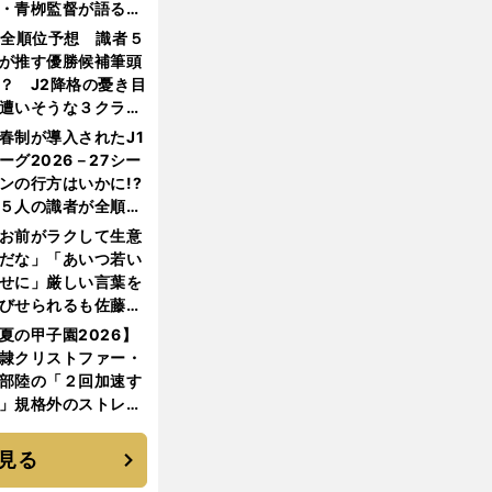
・青栁監督が語る
機動破壊」はこうし
1全順位予想 識者５
生まれた
が推す優勝候補筆頭
？ J2降格の憂き目
遭いそうな３クラブ
は？
春制が導入されたJ1
ーグ2026－27シー
ンの行方はいかに!?
５人の識者が全順位
大胆予想
お前がラクして生意
だな」「あいつ若い
せに」厳しい言葉を
びせられるも佐藤慎
郎が貫いた誇りとフ
夏の甲子園2026】
ンへの思い
隷クリストファー・
部陸の「２回加速す
」規格外のストレー
 それでもプロではな
大学進学を選ぶ理由
見る