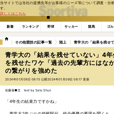
当サイトでは当社の提携先等がお客様のニーズ等について調査・分析し
web Sportiva (webスポルティーバ)
す。
詳しくはこちら
新着
ランキング
野球
サッカー
競馬
ゴル
we
その他競技の記事一覧
陸上
青学大の「結果を残せ
b
ス
青学大の「結果を残せていない」4年
ポ
ル
を残せたワケ「過去の先輩方にはな
テ
の繋がりを強めた
ィ
ー
2024年01月09日 06:15 公開
2024年01月09日 06:17 更新
バ
佐藤俊●文 text by Sato Shun
「4年生の結束力ですかね」
青学大2年ぶりの箱根駅伝、総合優勝の要因を聞くと、