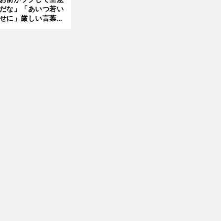
言及
だな」「あいつ若い
せに」厳しい言葉を
びせられるも佐藤慎
郎が貫いた誇りとフ
ンへの思い
前