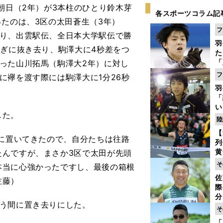
朝日（2年）が3本柱のひとり鈴木芽
各スポーツコラム記
ったのは、3区の太田蒼生（3年）
フ
あり、出雲駅伝、全日本大学駅伝で勝
羽
過ぎに抜き去り、駒澤大に4秒差をつ
た
「
った山川拓馬（駒澤大2年）に対し
知
フ
に襷を渡す際には駒澤大に1分26秒
羽
「
い
した。
の
陸
【
区に置いてきたので、自分たちは往路
列
黄
たんですが、まさか3区で太田が先頭
し
そ
本当に心強かったですし、最後の箱根
期
佐
佐藤）
き
際
く
分
う間に置き去りにした。
代
そ
与
「