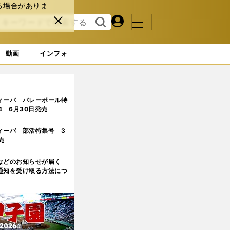
る場合がありま
マイペ
閉じ
検索
メニュ
ー
る
す
ジ
る
動画
インフォ
はなかった」ことも実施→横の繋がりを強めた
ィーバ バレーボール特
.4 6月30日発売
ィーバ 部活特集号 3
売
などのお知らせが届く
通知を受け取る方法につ