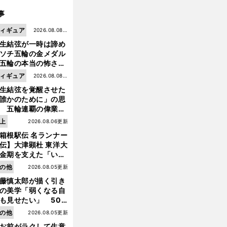
事
ィギュア
2026.08.08更
生結弦が一時は諦め
新
ソチ五輪の金メダル
五輪の本当の怖さを
った......」
ィギュア
2026.08.08更
生結弦を覚醒させた
新
誰かのために」の思
 五輪連覇の偉業へ
道のり
上
2026.08.06更新
箱根駅伝 名ランナー
伝】大津顕杜 東洋大
金期を支えた「いぶ
銀」の存在 最後は同
の他
2026.08.05更新
の設楽兄弟も受賞で
藤慎太郎が描く引き
なかった金栗杯に輝
の美学「弱くなる自
も見せたい」 50
の競輪人生に影響を
の他
2026.08.05更新
える伏見俊昭の死に
お前がラクして生意