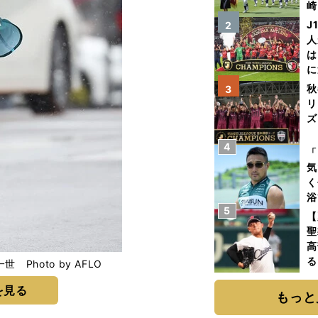
崎
「
J
2
て
人
は
に
と
秋
3
リ
ズ
4
を
「
気
く
浴
5
太
【
ァ
聖
高
る
hoto by AFLO
ト
を見る
く
もっと