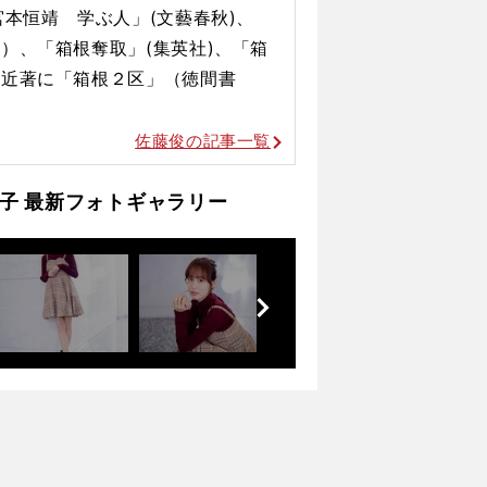
本恒靖 学ぶ人」(文藝春秋)、
）、「箱根奪取」(集英社)、「箱
。近著に「箱根２区」（徳間書
佐藤俊の記事一覧
子 最新フォトギャラリー
前
へ