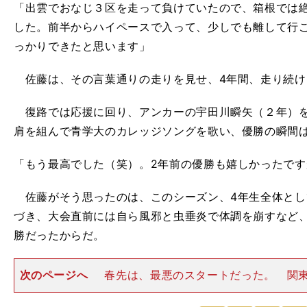
「出雲でおなじ３区を走って負けていたので、箱根では
した。前半からハイペースで入って、少しでも離して行
っかりできたと思います」
佐藤は、その言葉通りの走りを見せ、4年間、走り続け
復路では応援に回り、アンカーの宇田川瞬矢（２年）を
肩を組んで青学大のカレッジソングを歌い、優勝の瞬間
「もう最高でした（笑）。2年前の優勝も嬉しかったで
佐藤がそう思ったのは、このシーズン、4年生全体とし
づき、大会直前には自ら風邪と虫垂炎で体調を崩すなど
勝だったからだ。
次のページへ
春先は、最悪のスタートだった。 関
ーフに出場した松並昂勢（4年）は20位、志貴勇斗（4年
・
・
わり、近藤幸太郎ら強い4年生が抜けたチーム作りに四