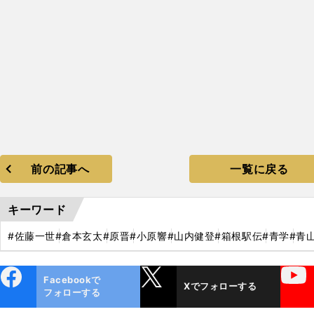
前の記事へ
一覧に戻る
キーワード
#佐藤一世
#倉本玄太
#原晋
#小原響
#山内健登
#箱根駅伝
#青学
#青
ebo
X
YouTube
Facebookで
Xでフォローする
ok
フォローする