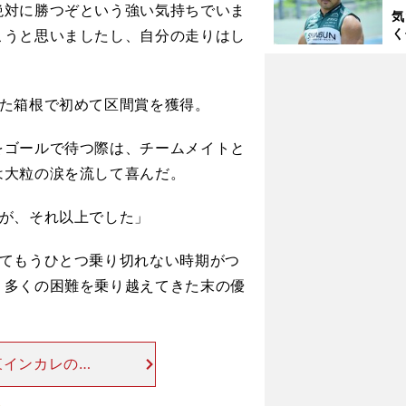
も
絶対に勝つぞという強い気持ちでいま
気
く
こうと思いましたし、自分の走りはし
浴
太
ァ
た箱根で初めて区間賞を獲得。
ゴールで待つ際は、チームメイトと
は大粒の涙を流して喜んだ。
すが、それ以上でした」
てもうひとつ乗り切れない時期がつ
、多くの困難を乗り越えてきた末の優
東インカレのハ
）は23位にお
苦八苦してい