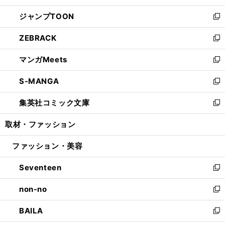
開
ウ
ン
ウ
し
ジャンプTOON
く
で
ド
ィ
い
新
開
ウ
ン
ウ
し
ZEBRACK
く
で
ド
ィ
い
新
開
ウ
ン
ウ
し
マンガMeets
く
で
ド
ィ
い
新
開
ウ
ン
ウ
し
S-MANGA
く
で
ド
ィ
い
新
開
ウ
ン
ウ
し
集英社コミック文庫
く
で
ド
ィ
い
新
開
ウ
ン
ウ
し
取材・ファッション
く
で
ド
ィ
い
開
ウ
ン
ウ
ファッション・美容
く
で
ド
ィ
開
ウ
ン
Seventeen
く
で
ド
新
開
ウ
し
non-no
く
で
い
新
開
ウ
し
BAILA
く
ィ
い
新
ン
ウ
し