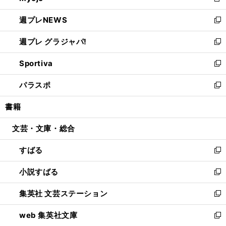
新
開
ウ
ン
し
週プレNEWS
く
で
ド
い
新
開
ウ
ウ
し
週プレ グラジャパ!
く
で
ィ
い
新
開
ン
ウ
し
Sportiva
く
ド
ィ
い
新
ウ
ン
ウ
し
パラスポ
で
ド
ィ
い
新
開
ウ
ン
ウ
し
書籍
く
で
ド
ィ
い
開
ウ
ン
ウ
文芸・文庫・総合
く
で
ド
ィ
開
ウ
ン
すばる
く
で
ド
新
開
ウ
し
小説すばる
く
で
い
新
開
ウ
し
集英社 文芸ステーション
く
ィ
い
新
ン
ウ
し
web 集英社文庫
ド
ィ
い
新