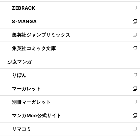
開
ウ
ン
ウ
し
ZEBRACK
く
で
ド
ィ
い
新
開
ウ
ン
ウ
し
S-MANGA
く
で
ド
ィ
い
新
開
ウ
ン
ウ
し
集英社ジャンプリミックス
く
で
ド
ィ
い
新
開
ウ
ン
ウ
し
集英社コミック文庫
く
で
ド
ィ
い
新
開
ウ
ン
ウ
し
少女マンガ
く
で
ド
ィ
い
開
ウ
ン
ウ
りぼん
く
で
ド
ィ
新
開
ウ
ン
し
マーガレット
く
で
ド
い
新
開
ウ
ウ
し
別冊マーガレット
く
で
ィ
い
新
開
ン
ウ
し
マンガMee公式サイト
く
ド
ィ
い
新
ウ
ン
ウ
し
リマコミ
で
ド
ィ
い
新
開
ウ
ン
ウ
し