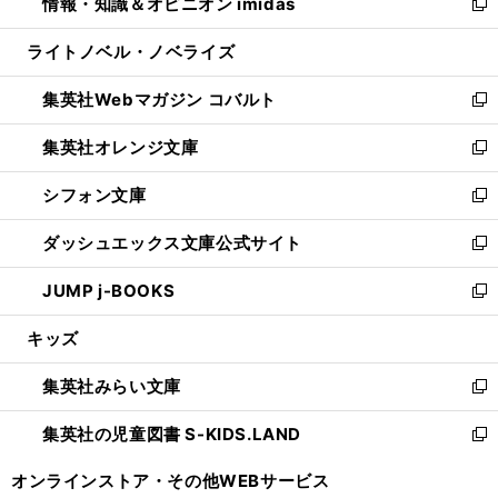
情報・知識＆オピニオン imidas
く
で
ド
ィ
い
新
開
ウ
ン
ウ
し
ライトノベル・ノベライズ
く
で
ド
ィ
い
開
ウ
ン
ウ
集英社Webマガジン コバルト
く
で
ド
ィ
新
開
ウ
ン
し
集英社オレンジ文庫
く
で
ド
い
新
開
ウ
ウ
し
シフォン文庫
く
で
ィ
い
新
開
ン
ウ
し
ダッシュエックス文庫公式サイト
く
ド
ィ
い
新
ウ
ン
ウ
し
JUMP j-BOOKS
で
ド
ィ
い
新
開
ウ
ン
ウ
し
キッズ
く
で
ド
ィ
い
開
ウ
ン
ウ
集英社みらい文庫
く
で
ド
ィ
新
開
ウ
ン
し
集英社の児童図書 S-KIDS.LAND
く
で
ド
い
新
開
ウ
ウ
し
オンラインストア・
その他WEBサービス
く
で
ィ
い