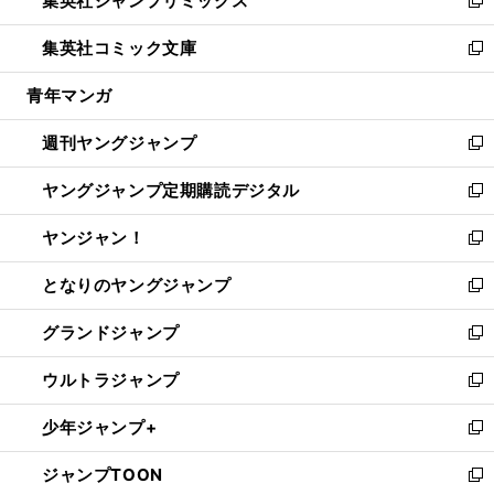
集英社ジャンプリミックス
で
ド
ィ
い
新
開
ウ
ン
ウ
し
集英社コミック文庫
く
で
ド
ィ
い
新
開
ウ
ン
ウ
し
青年マンガ
く
で
ド
ィ
い
開
ウ
ン
ウ
週刊ヤングジャンプ
く
で
ド
ィ
新
開
ウ
ン
し
ヤングジャンプ定期購読デジタル
く
で
ド
い
新
開
ウ
ウ
し
ヤンジャン！
く
で
ィ
い
新
開
ン
ウ
し
となりのヤングジャンプ
く
ド
ィ
い
新
ウ
ン
ウ
し
グランドジャンプ
で
ド
ィ
い
新
開
ウ
ン
ウ
し
ウルトラジャンプ
く
で
ド
ィ
い
新
開
ウ
ン
ウ
し
少年ジャンプ+
く
で
ド
ィ
い
新
開
ウ
ン
ウ
し
ジャンプTOON
く
で
ド
ィ
い
新