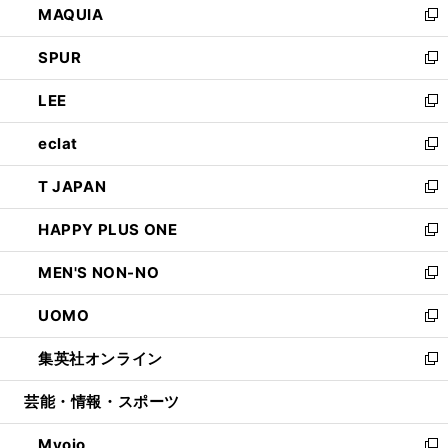
MAQUIA
ド
ィ
い
新
ウ
ン
ウ
し
SPUR
で
ド
ィ
い
新
開
ウ
ン
ウ
し
LEE
く
で
ド
ィ
い
新
開
ウ
ン
ウ
し
eclat
く
で
ド
ィ
い
新
開
ウ
ン
ウ
し
T JAPAN
く
で
ド
ィ
い
新
開
ウ
ン
ウ
し
HAPPY PLUS ONE
く
で
ド
ィ
い
新
開
ウ
ン
ウ
し
MEN'S NON-NO
く
で
ド
ィ
い
新
開
ウ
ン
ウ
し
UOMO
く
で
ド
ィ
い
新
開
ウ
ン
ウ
し
集英社オンライン
く
で
ド
ィ
い
新
開
ウ
ン
ウ
し
芸能・情報・スポーツ
く
で
ド
ィ
い
開
ウ
ン
ウ
Myojo
く
で
ド
ィ