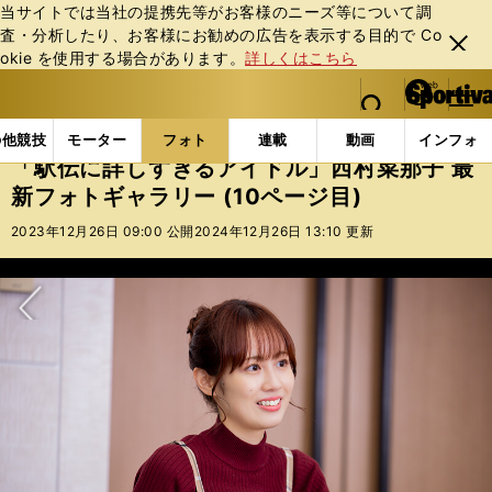
当サイトでは当社の提携先等がお客様のニーズ等について調
査・分析したり、お客様にお勧めの広告を表⽰する⽬的で Co
閉じ
okie を使⽤する場合があります。
詳しくはこちら
る
マイペ
web Sportiva (webスポルティーバ)
検索
メニュ
we
ー
フォトギャラリー
「駅伝に詳しすぎるアイドル」西村菜那
b
ジ
の他競技
モーター
フォト
連載
動画
インフォ
ス
「駅伝に詳しすぎるアイドル」西村菜那子 最
ポ
新フォトギャラリー (10ページ目)
ル
テ
2023年12月26日 09:00 公開
2024年12月26日 13:10 更新
ィ
ー
バ
次へ