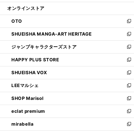
開
ン
ウ
オンラインストア
く
ド
ィ
ウ
ン
OTO
で
ド
新
開
ウ
し
SHUEISHA MANGA-ART HERITAGE
く
で
い
新
開
ウ
し
ジャンプキャラクターズストア
く
ィ
い
新
ン
ウ
し
HAPPY PLUS STORE
ド
ィ
い
新
ウ
ン
ウ
し
SHUEISHA VOX
で
ド
ィ
い
新
開
ウ
ン
ウ
し
LEEマルシェ
く
で
ド
ィ
い
新
開
ウ
ン
ウ
し
SHOP Marisol
く
で
ド
ィ
い
新
開
ウ
ン
ウ
し
eclat premium
く
で
ド
ィ
い
新
開
ウ
ン
ウ
し
mirabella
く
で
ド
ィ
い
新
開
ウ
ン
ウ
し