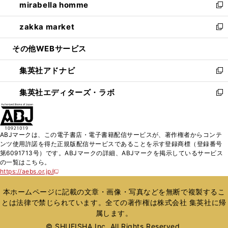
mirabella homme
く
で
ド
ィ
い
新
開
ウ
ン
ウ
し
zakka market
く
で
ド
ィ
い
新
開
ウ
ン
ウ
し
その他WEBサービス
く
で
ド
ィ
い
開
ウ
ン
ウ
集英社アドナビ
く
で
ド
ィ
新
開
ウ
ン
し
集英社エディターズ・ラボ
く
で
ド
い
新
開
ウ
ウ
し
く
で
ィ
い
開
ン
ウ
ABJマークは、この電子書店・電子書籍配信サービスが、著作権者からコンテ
く
ド
ィ
ンツ使用許諾を得た正規版配信サービスであることを示す登録商標（登録番号
ウ
ン
第6091713号）です。ABJマークの詳細、ABJマークを掲示しているサービス
で
ド
の一覧はこちら。
開
ウ
https://aebs.or.jp/
新
く
で
し
い
開
本ホームページに記載の文章・画像・写真などを無断で複製するこ
ウ
く
とは法律で禁じられています。全ての著作権は株式会社 集英社に帰
ィ
属します。
ン
ド
© SHUEISHA Inc. All Rights Reserved.