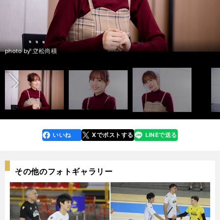
前へ
photo by 立松尚積
いいね
Xでポストする
LINEで送る
line
faceboo
x
k
その他のフォトギャラリー