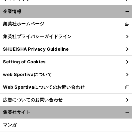
企業情報
開
く/
集英社ホームページ
新
閉
し
じ
集英社プライバシーガイドライン
い
る
ウ
SHUEISHA Privacy Guideline
ィ
ン
Setting of Cookies
ド
ウ
web Sportivaについて
で
開
Web Sportivaについてのお問い合わせ
く
新
し
広告についてのお問い合わせ
い
ウ
集英社サイト
ィ
開
ン
く/
マンガ
ド
閉
ウ