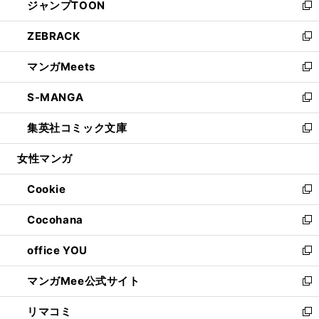
ジャンプTOON
く
で
ド
ィ
い
新
開
ウ
ン
ウ
し
ZEBRACK
く
で
ド
ィ
い
新
開
ウ
ン
ウ
し
マンガMeets
く
で
ド
ィ
い
新
開
ウ
ン
ウ
し
S-MANGA
く
で
ド
ィ
い
新
開
ウ
ン
ウ
し
集英社コミック文庫
く
で
ド
ィ
い
新
開
ウ
ン
ウ
し
女性マンガ
く
で
ド
ィ
い
開
ウ
ン
ウ
Cookie
く
で
ド
ィ
新
開
ウ
ン
し
Cocohana
く
で
ド
い
新
開
ウ
ウ
し
office YOU
く
で
ィ
い
新
開
ン
ウ
し
マンガMee公式サイト
く
ド
ィ
い
新
ウ
ン
ウ
し
リマコミ
で
ド
ィ
い
新