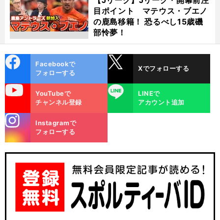
目ポイント マテウス・ブエノ
の鹿島移籍！ 恐るべし15歳磯
部怜夢！
cebo
X
Facebookで
Xでフォローする
ok
フォローする
uTube
LINE
YouTubeで
LINEで
チャンネル登録
アカウント追加
stagra
Instagramで
m
フォローする