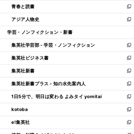
ウ
ン
ウ
し
青春と読書
で
ド
ィ
い
新
開
ウ
ン
ウ
し
アジア人物史
く
で
ド
ィ
い
新
開
ウ
ン
ウ
し
学芸・ノンフィクション・新書
く
で
ド
ィ
い
開
ウ
ン
ウ
集英社学芸部 - 学芸・ノンフィクション
く
で
ド
ィ
新
開
ウ
ン
し
集英社ビジネス書
く
で
ド
い
新
開
ウ
ウ
し
集英社新書
く
で
ィ
い
新
開
ン
ウ
し
集英社新書プラス - 知の水先案内人
く
ド
ィ
い
新
ウ
ン
ウ
し
1日5分で、明日は変わる よみタイ yomitai
で
ド
ィ
い
新
開
ウ
ン
ウ
し
kotoba
く
で
ド
ィ
い
新
開
ウ
ン
ウ
し
e!集英社
く
で
ド
ィ
い
新
開
ウ
ン
ウ
し