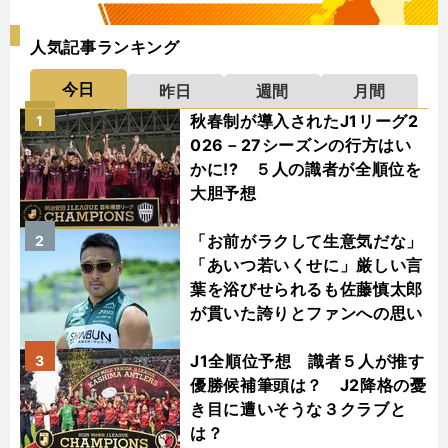
人気記事ランキング
今日
昨日
週間
月間
秋春制が導入されたJ1リーグ2
1
026－27シーズンの行方はい
かに!? ５人の識者が全順位を
大胆予想
「お前がラクして生意気だな」
2
「あいつ若いくせに」厳しい言
葉を浴びせられるも佐藤慎太郎
が貫いた誇りとファンへの思い
J1全順位予想 識者５人が推す
3
優勝候補筆頭は？ J2降格の憂
き目に遭いそうな３クラブと
は？