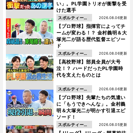
い」。PL学園トリオが衝撃を受
けた選手
スポルティーバ
2026.08.06更新
動画
【プロ野球】指揮官によってチ
ームが変わる！？ 金村義明＆大
塚光二が語る歴代監督エピソー
ド
スポルティーバ
2026.08.06更新
動画
【高校野球】部員全員が大号
泣！？ ハードだったPL学園時
代を支えたものとは
スポルティーバ
2026.08.06更新
動画
【プロ野球】先輩たちの気遣い
に「もうできへんな」。金村義
明＆大塚光二が明かす引退エピ
ソード！
スポルティーバ
2026.08.05更新
動画
【Jリーグ】Jリーグ・開幕前注