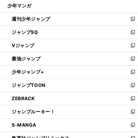
じ
少年マンガ
で
る
開
週刊少年ジャンプ
く
新
し
ジャンプSQ
い
新
ウ
し
Vジャンプ
ィ
い
新
ン
ウ
し
最強ジャンプ
ド
ィ
い
新
ウ
ン
ウ
し
少年ジャンプ+
で
ド
ィ
い
新
開
ウ
ン
ウ
し
ジャンプTOON
く
で
ド
ィ
い
新
開
ウ
ン
ウ
し
ZEBRACK
く
で
ド
ィ
い
新
開
ウ
ン
ウ
し
ジャンプルーキー！
く
で
ド
ィ
い
新
開
ウ
ン
ウ
し
S-MANGA
く
で
ド
ィ
い
新
開
ウ
ン
ウ
し
く