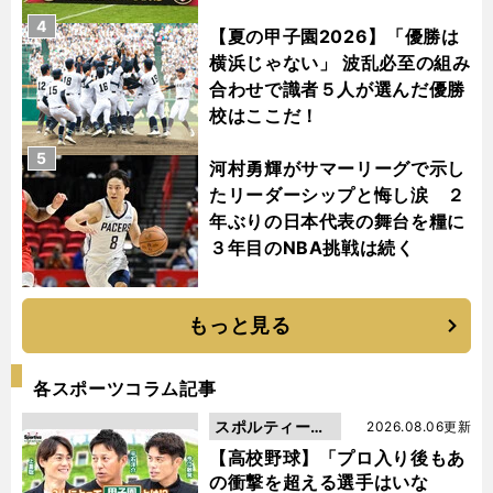
4
【夏の甲子園2026】「優勝は
横浜じゃない」 波乱必至の組み
合わせで識者５人が選んだ優勝
校はここだ！
5
河村勇輝がサマーリーグで示し
たリーダーシップと悔し涙 ２
年ぶりの日本代表の舞台を糧に
３年目のNBA挑戦は続く
もっと見る
各スポーツコラム記事
スポルティーバ
2026.08.06更新
動画
【高校野球】「プロ入り後もあ
の衝撃を超える選手はいな