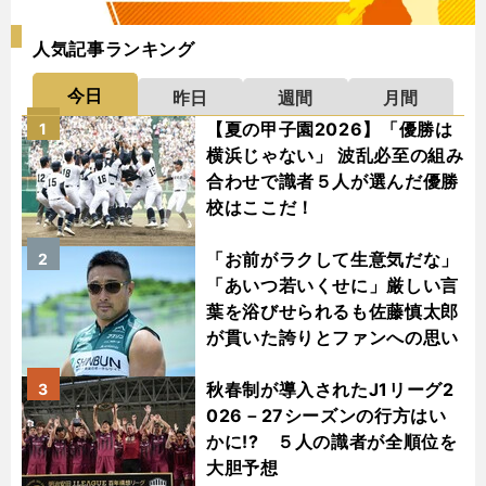
人気記事ランキング
今日
昨日
週間
月間
【夏の甲子園2026】「優勝は
1
横浜じゃない」 波乱必至の組み
合わせで識者５人が選んだ優勝
校はここだ！
「お前がラクして生意気だな」
2
「あいつ若いくせに」厳しい言
葉を浴びせられるも佐藤慎太郎
が貫いた誇りとファンへの思い
秋春制が導入されたJ1リーグ2
3
026－27シーズンの行方はい
かに!? ５人の識者が全順位を
大胆予想