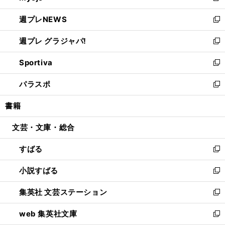
開
ウ
ン
し
週プレNEWS
く
で
ド
い
新
開
ウ
ウ
し
週プレ グラジャパ!
く
で
ィ
い
新
開
ン
ウ
し
Sportiva
く
ド
ィ
い
新
ウ
ン
ウ
し
パラスポ
で
ド
ィ
い
新
開
ウ
ン
ウ
し
書籍
く
で
ド
ィ
い
開
ウ
ン
ウ
文芸・文庫・総合
く
で
ド
ィ
開
ウ
ン
すばる
く
で
ド
新
開
ウ
し
小説すばる
く
で
い
新
開
ウ
し
集英社 文芸ステーション
く
ィ
い
新
ン
ウ
し
web 集英社文庫
ド
ィ
い
新
ウ