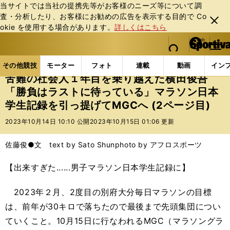
当サイトでは当社の提携先等がお客様のニーズ等について調
査・分析したり、お客様にお勧めの広告を表⽰する⽬的で Co
閉じ
okie を使⽤する場合があります。
詳しくはこちら
る
マイペ
web Sportiva (webスポルティーバ)
検索
メニュ
we
ー
その他競技の記事一覧
陸上
苦難の社会人１年目を
b
ジ
その他競技
モーター
フォト
連載
動画
イン
ス
苦難の社会人１年目を乗り越えた横田俊吾
ポ
「勝負はラストに待っている」マラソン日本
ル
学生記録を引っ提げてMGCへ (2ページ目)
テ
ィ
2023年10月14日 10:10 公開
2023年10月15日 01:06 更新
ー
バ
佐藤俊●文 text by Sato Shun
photo by アフロスポーツ
【出来すぎた......男子マラソン日本学生記録に】
2023
年２月、
2
度目の別府大分毎日マラソンの目標
は、前年が
30
キロで落ちたので最後まで先頭集団につい
ていくこと。
10
月
15
日に行なわれる
MGC
（マラソングラ