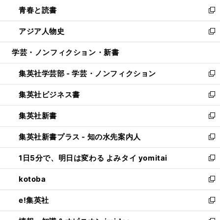
ン
ウ
し
青春と読書
で
ド
ィ
い
新
開
ウ
ン
ウ
し
アジア人物史
く
で
ド
ィ
い
新
開
ウ
ン
ウ
し
学芸・ノンフィクション・新書
く
で
ド
ィ
い
開
ウ
ン
ウ
集英社学芸部 - 学芸・ノンフィクション
く
で
ド
ィ
新
開
ウ
ン
し
集英社ビジネス書
く
で
ド
い
新
開
ウ
ウ
し
集英社新書
く
で
ィ
い
新
開
ン
ウ
し
集英社新書プラス - 知の水先案内人
く
ド
ィ
い
新
ウ
ン
ウ
し
1日5分で、明日は変わる よみタイ yomitai
で
ド
ィ
い
新
開
ウ
ン
ウ
し
kotoba
く
で
ド
ィ
い
新
開
ウ
ン
ウ
し
e!集英社
く
で
ド
ィ
い
新
開
ウ
ン
ウ
し