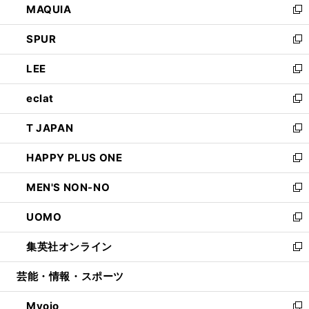
MAQUIA
ド
ィ
い
新
ウ
ン
ウ
し
SPUR
で
ド
ィ
い
新
開
ウ
ン
ウ
し
LEE
く
で
ド
ィ
い
新
開
ウ
ン
ウ
し
eclat
く
で
ド
ィ
い
新
開
ウ
ン
ウ
し
T JAPAN
く
で
ド
ィ
い
新
開
ウ
ン
ウ
し
HAPPY PLUS ONE
く
で
ド
ィ
い
新
開
ウ
ン
ウ
し
MEN'S NON-NO
く
で
ド
ィ
い
新
開
ウ
ン
ウ
し
UOMO
く
で
ド
ィ
い
新
開
ウ
ン
ウ
し
集英社オンライン
く
で
ド
ィ
い
新
開
ウ
ン
ウ
し
芸能・情報・スポーツ
く
で
ド
ィ
い
開
ウ
ン
ウ
Myojo
く
で
ド
ィ
新