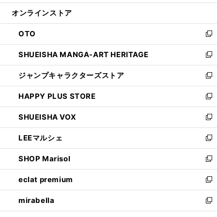
開
ン
ウ
オンラインストア
く
ド
ィ
ウ
ン
OTO
で
ド
新
開
ウ
し
SHUEISHA MANGA-ART HERITAGE
く
で
い
新
開
ウ
し
ジャンプキャラクターズストア
く
ィ
い
新
ン
ウ
し
HAPPY PLUS STORE
ド
ィ
い
新
ウ
ン
ウ
し
SHUEISHA VOX
で
ド
ィ
い
新
開
ウ
ン
ウ
し
LEEマルシェ
く
で
ド
ィ
い
新
開
ウ
ン
ウ
し
SHOP Marisol
く
で
ド
ィ
い
新
開
ウ
ン
ウ
し
eclat premium
く
で
ド
ィ
い
新
開
ウ
ン
ウ
し
mirabella
く
で
ド
ィ
い
新
開
ウ
ン
ウ
し