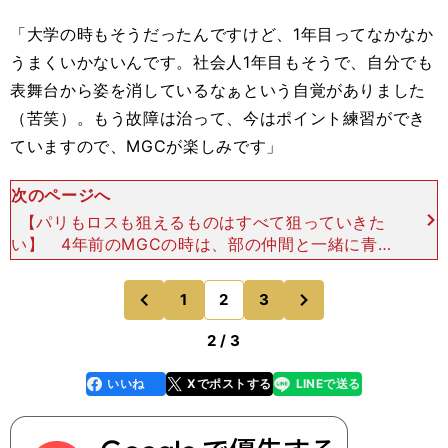
「大学の時もそうだったんですけど、
1
年目ってなかなか
うまくいかないんです。社会人
1
年目もそうで、自分でも
表舞台から姿を消しているなぁという自覚がありました
（苦笑）。もう故障は治って、今はポイント練習ができ
ていますので、
MGC
が楽しみです」
次のページへ
【パリもロスも狙えるものはすべて狙っていきた
い】 4年前のMGCの時は、部の仲間と一緒に青学
大の先輩の応援にいった。藤川拓也（現中国電
力）、神野大地（現セルソース）、橋本崚（現中央
次
1
2
3
のページへ
のページへ
発條）らが出走して
前
2 / 3
いいね
Xでポストする
LINEで送る
line
faceboo
x
k