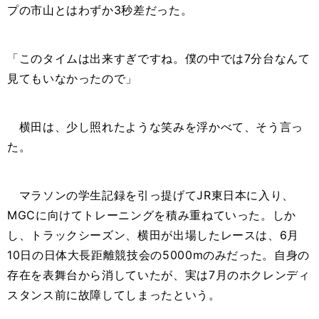
プの市山とはわずか
3
秒差だった。
「このタイムは出来すぎですね。僕の中では
7
分台なんて
見てもいなかったので」
横田は、少し照れたような笑みを浮かべて、そう言っ
た。
マラソンの学生記録を引っ提げて
JR
東日本に入り、
MGC
に向けてトレーニングを積み重ねていった。しか
し、トラックシーズン、横田が出場したレースは、
6
月
10
日の日体大長距離競技会の
5000m
のみだった。自身の
存在を表舞台から消していたが、実は
7
月のホクレンディ
スタンス前に故障してしまったという。