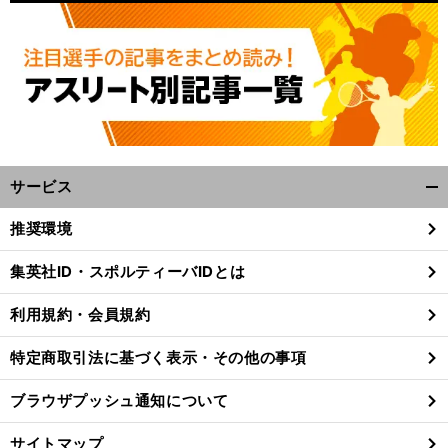
サービス
開
く/
推奨環境
閉
前
へ
じ
集英社ID・スポルティーバIDとは
る
利用規約・会員規約
特定商取引法に基づく表示・その他の事項
ブラウザプッシュ通知について
サイトマップ