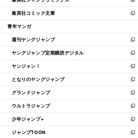
ド
ィ
い
新
開
ウ
ン
ウ
し
集英社コミック文庫
く
で
ド
ィ
い
新
開
ウ
ン
ウ
し
青年マンガ
く
で
ド
ィ
い
開
ウ
ン
ウ
週刊ヤングジャンプ
く
で
ド
ィ
新
開
ウ
ン
し
ヤングジャンプ定期購読デジタル
く
で
ド
い
新
開
ウ
ウ
し
ヤンジャン！
く
で
ィ
い
新
開
ン
ウ
し
となりのヤングジャンプ
く
ド
ィ
い
新
ウ
ン
ウ
し
グランドジャンプ
で
ド
ィ
い
新
開
ウ
ン
ウ
し
ウルトラジャンプ
く
で
ド
ィ
い
新
開
ウ
ン
ウ
し
少年ジャンプ+
く
で
ド
ィ
い
新
開
ウ
ン
ウ
し
ジャンプTOON
く
で
ド
ィ
い
新