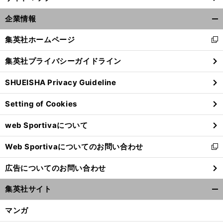
企業情報
開
く/
集英社ホームページ
新
閉
し
じ
集英社プライバシーガイドライン
い
る
ウ
SHUEISHA Privacy Guideline
ィ
ン
Setting of Cookies
ド
ウ
web Sportivaについて
で
開
Web Sportivaについてのお問い合わせ
く
新
し
広告についてのお問い合わせ
い
ウ
集英社サイト
ィ
開
ン
く/
マンガ
ド
閉
ウ