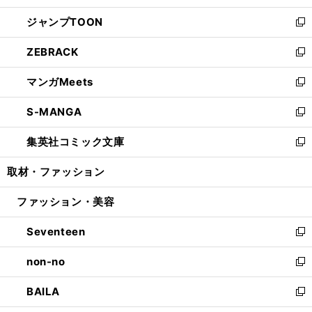
開
ウ
ン
ウ
し
ジャンプTOON
く
で
ド
ィ
い
新
開
ウ
ン
ウ
し
ZEBRACK
く
で
ド
ィ
い
新
開
ウ
ン
ウ
し
マンガMeets
く
で
ド
ィ
い
新
開
ウ
ン
ウ
し
S-MANGA
く
で
ド
ィ
い
新
開
ウ
ン
ウ
し
集英社コミック文庫
く
で
ド
ィ
い
新
開
ウ
ン
ウ
し
取材・ファッション
く
で
ド
ィ
い
開
ウ
ン
ウ
ファッション・美容
く
で
ド
ィ
開
ウ
ン
Seventeen
く
で
ド
新
開
ウ
し
non-no
く
で
い
新
開
ウ
し
BAILA
く
ィ
い
新
ン
ウ
し