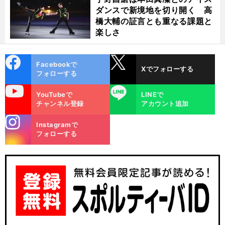
ダンスで新境地を切り開く 高
橋大輔の証言とも重なる課題と
楽しさ
cebo
X
Facebookで
Xでフォローする
ok
フォローする
uTube
LINE
YouTubeで
LINEで
チャンネル登録
アカウント追加
stagra
Instagramで
m
フォローする