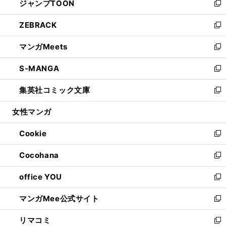
ジャンプTOON
く
で
ド
ィ
い
新
開
ウ
ン
ウ
し
ZEBRACK
く
で
ド
ィ
い
新
開
ウ
ン
ウ
し
マンガMeets
く
で
ド
ィ
い
新
開
ウ
ン
ウ
し
S-MANGA
く
で
ド
ィ
い
新
開
ウ
ン
ウ
し
集英社コミック文庫
く
で
ド
ィ
い
新
開
ウ
ン
ウ
し
女性マンガ
く
で
ド
ィ
い
開
ウ
ン
ウ
Cookie
く
で
ド
ィ
新
開
ウ
ン
し
Cocohana
く
で
ド
い
新
開
ウ
ウ
し
office YOU
く
で
ィ
い
新
開
ン
ウ
し
マンガMee公式サイト
く
ド
ィ
い
新
ウ
ン
ウ
し
リマコミ
で
ド
ィ
い
新