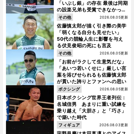
「いぶし銀」の存在 最後は同期
の設楽兄弟も受賞できなかった
金栗杯に輝く
その他
2026.08.05更新
佐藤慎太郎が描く引き際の美学
「弱くなる自分も見せたい」
50代の競輪人生に影響を与え
る伏見俊昭の死にも言及
その他
2026.08.05更新
「お前がラクして生意気だな」
「あいつ若いくせに」厳しい言
葉を浴びせられるも佐藤慎太郎
が貫いた誇りとファンへの思い
ボクシング
2026.08.05更新
日本ボクシング世界王者列伝：
名城信男 あまりに重い試練を
乗り越え「大胆さ」と「巧さ」
で築いた時代
フィギュア
2026.08.03更新
宇野昌磨は本田真凜とのアイス