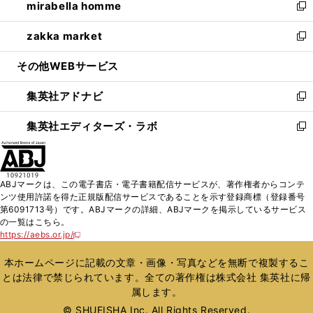
mirabella homme
く
で
ド
ィ
い
新
開
ウ
ン
ウ
し
zakka market
く
で
ド
ィ
い
新
開
ウ
ン
ウ
し
その他WEBサービス
く
で
ド
ィ
い
開
ウ
ン
ウ
集英社アドナビ
く
で
ド
ィ
新
開
ウ
ン
し
集英社エディターズ・ラボ
く
で
ド
い
新
開
ウ
ウ
し
く
で
ィ
い
開
ン
ウ
ABJマークは、この電子書店・電子書籍配信サービスが、著作権者からコンテ
く
ド
ィ
ンツ使用許諾を得た正規版配信サービスであることを示す登録商標（登録番号
ウ
ン
第6091713号）です。ABJマークの詳細、ABJマークを掲示しているサービス
で
ド
の一覧はこちら。
開
ウ
https://aebs.or.jp/
新
く
で
し
い
開
本ホームページに記載の文章・画像・写真などを無断で複製するこ
ウ
く
とは法律で禁じられています。全ての著作権は株式会社 集英社に帰
ィ
属します。
ン
ド
© SHUEISHA Inc. All Rights Reserved.