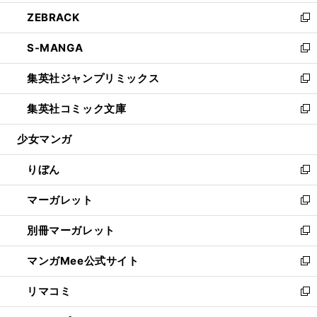
開
ウ
ン
ウ
し
ZEBRACK
く
で
ド
ィ
い
新
開
ウ
ン
ウ
し
S-MANGA
く
で
ド
ィ
い
新
開
ウ
ン
ウ
し
集英社ジャンプリミックス
く
で
ド
ィ
い
新
開
ウ
ン
ウ
し
集英社コミック文庫
く
で
ド
ィ
い
新
開
ウ
ン
ウ
し
少女マンガ
く
で
ド
ィ
い
開
ウ
ン
ウ
りぼん
く
で
ド
ィ
新
開
ウ
ン
し
マーガレット
く
で
ド
い
新
開
ウ
ウ
し
別冊マーガレット
く
で
ィ
い
新
開
ン
ウ
し
マンガMee公式サイト
く
ド
ィ
い
新
ウ
ン
ウ
し
リマコミ
で
ド
ィ
い
新
開
ウ
ン
ウ
し