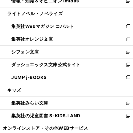
情報・知識＆オピニオン imidas
く
で
ド
ィ
い
新
開
ウ
ン
ウ
し
ライトノベル・ノベライズ
く
で
ド
ィ
い
開
ウ
ン
ウ
集英社Webマガジン コバルト
く
で
ド
ィ
新
開
ウ
ン
し
集英社オレンジ文庫
く
で
ド
い
新
開
ウ
ウ
し
シフォン文庫
く
で
ィ
い
新
開
ン
ウ
し
ダッシュエックス文庫公式サイト
く
ド
ィ
い
新
ウ
ン
ウ
し
JUMP j-BOOKS
で
ド
ィ
い
新
開
ウ
ン
ウ
し
キッズ
く
で
ド
ィ
い
開
ウ
ン
ウ
集英社みらい文庫
く
で
ド
ィ
新
開
ウ
ン
し
集英社の児童図書 S-KIDS.LAND
く
で
ド
い
新
開
ウ
ウ
し
オンラインストア・
その他WEBサービス
く
で
ィ
い