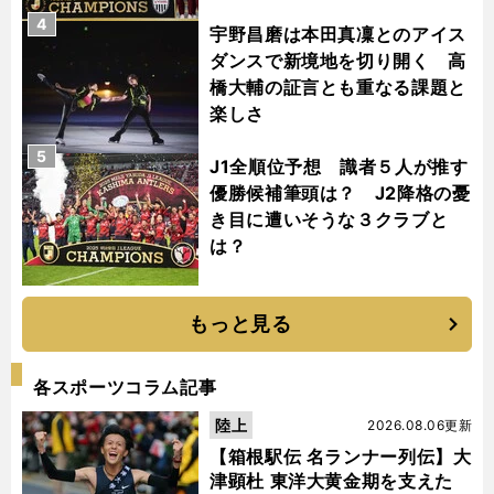
4
宇野昌磨は本田真凜とのアイス
ダンスで新境地を切り開く 高
橋大輔の証言とも重なる課題と
楽しさ
5
J1全順位予想 識者５人が推す
優勝候補筆頭は？ J2降格の憂
き目に遭いそうな３クラブと
は？
もっと見る
各スポーツコラム記事
陸上
2026.08.06更新
【箱根駅伝 名ランナー列伝】大
津顕杜 東洋大黄金期を支えた