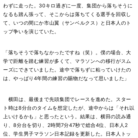
わずに走った。
30
キロ過ぎに一度、集団から落ちそうに
なるも踏ん張って、そこからは落ちてくる選手を回収し
て、いつの間にか市山翼（サンベルクス）と日本人のト
ップ争いを演じていた。
「落ちそうで落ちなかったですね（笑）。僕の場合、大
学で距離を踏む練習が多くて、マラソンへの移行がスム
ーズにできていました。途中で落ちずに粘っていけたの
は、やっぱり
4
年間の練習の賜物だなって思いました」
横田は、最後まで先頭集団でレースを進めた。スター
ト時は
8
分台のタイムを想定したが、途中からは「それ以
上いけるかも」と思ったという。結果は、横田の読み通
り、
8
分台を切り、
2
時間
7
分
47
秒で総合
4
位、日本人
2
位、学生男子マラソン日本記録を更新した。日本人トッ