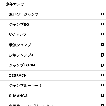
じ
少年マンガ
で
る
開
週刊少年ジャンプ
く
新
し
ジャンプSQ
い
新
ウ
し
Vジャンプ
ィ
い
新
ン
ウ
し
最強ジャンプ
ド
ィ
い
新
ウ
ン
ウ
し
少年ジャンプ+
で
ド
ィ
い
新
開
ウ
ン
ウ
し
ジャンプTOON
く
で
ド
ィ
い
新
開
ウ
ン
ウ
し
ZEBRACK
く
で
ド
ィ
い
新
開
ウ
ン
ウ
し
ジャンプルーキー！
く
で
ド
ィ
い
新
開
ウ
ン
ウ
し
S-MANGA
く
で
ド
ィ
い
新
開
ウ
ン
ウ
し
集英社ジャンプリミックス
く
で