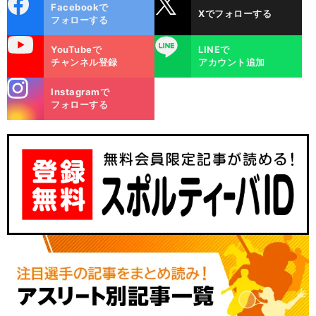
cebo
X
Facebookで
Xでフォローする
ok
フォローする
uTube
LINE
YouTubeで
LINEで
チャンネル登録
アカウント追加
stagra
Instagramで
m
フォローする