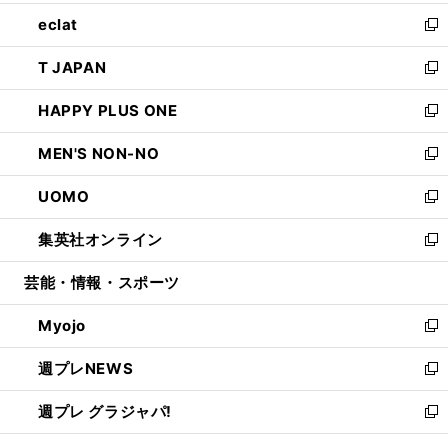
開
ウ
ン
ウ
し
eclat
く
で
ド
ィ
い
新
開
ウ
ン
ウ
し
T JAPAN
く
で
ド
ィ
い
新
開
ウ
ン
ウ
し
HAPPY PLUS ONE
く
で
ド
ィ
い
新
開
ウ
ン
ウ
し
MEN'S NON-NO
く
で
ド
ィ
い
新
開
ウ
ン
ウ
し
UOMO
く
で
ド
ィ
い
新
開
ウ
ン
ウ
し
集英社オンライン
く
で
ド
ィ
い
新
開
ウ
ン
ウ
し
芸能・情報・スポーツ
く
で
ド
ィ
い
開
ウ
ン
ウ
Myojo
く
で
ド
ィ
新
開
ウ
ン
し
週プレNEWS
く
で
ド
い
新
開
ウ
ウ
し
週プレ グラジャパ!
く
で
ィ
い
新
開
ン
ウ
し