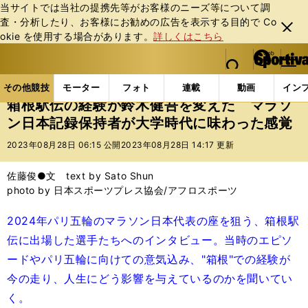
当サイトでは当社の提携先等がお客様のニーズ等について調
査・分析したり、お客様にお勧めの広告を表⽰する⽬的で Co
閉じ
okie を使⽤する場合があります。
詳しくはこちら
る
マイペ
web Sportiva (webスポルティーバ)
検索
メニュ
we
ー
その他競技の記事一覧
陸上
箱根駅伝の経験が鈴木
b
ジ
その他競技
モーター
フォト
連載
動画
イン
ス
箱根駅伝の経験が鈴木健吾を変えた マラソ
ポ
ン日本記録保持者が大学時代に味わった感覚
ル
テ
2023年08月28日 06:15 公開
2023年08月28日 14:17 更新
ィ
ー
佐藤俊●文 text by Sato Shun
バ
photo by 日本スポーツプレス協会/アフロスポーツ
2024年パリ五輪のマラソン日本代表の座を狙う、箱根駅
伝に出場した選手たちへのインタビュー。当時のエピソ
ードやパリ五輪に向けての意気込み、"箱根"での経験が
今の走り、人生にどう影響を与えているのかを聞いてい
く。