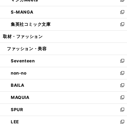
ド
ィ
い
新
開
ウ
ン
ウ
し
S-MANGA
く
で
ド
ィ
い
新
開
ウ
ン
ウ
し
集英社コミック文庫
く
で
ド
ィ
い
新
開
ウ
ン
ウ
し
取材・ファッション
く
で
ド
ィ
い
開
ウ
ン
ウ
ファッション・美容
く
で
ド
ィ
開
ウ
ン
Seventeen
く
で
ド
新
開
ウ
し
non-no
く
で
い
新
開
ウ
し
BAILA
く
ィ
い
新
ン
ウ
し
MAQUIA
ド
ィ
い
新
ウ
ン
ウ
し
SPUR
で
ド
ィ
い
新
開
ウ
ン
ウ
し
LEE
く
で
ド
ィ
い
新