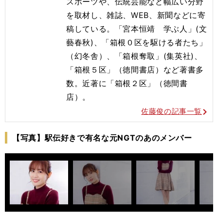
スポーツや、伝統芸能など幅広い分野
を取材し、雑誌、WEB、新聞などに寄
稿している。「宮本恒靖 学ぶ人」(文
藝春秋)、「箱根０区を駆ける者たち」
（幻冬舎）、「箱根奪取」(集英社)、
「箱根５区」（徳間書店）など著書多
数。近著に「箱根２区」（徳間書
店）。
佐藤俊の記事一覧
【写真】駅伝好きで有名な元NGTのあのメンバー