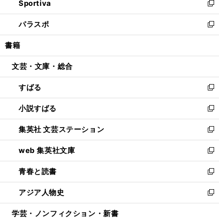
Sportiva
く
ド
ィ
い
新
ウ
ン
ウ
し
パラスポ
で
ド
ィ
い
新
開
ウ
ン
ウ
し
書籍
く
で
ド
ィ
い
開
ウ
ン
ウ
文芸・文庫・総合
く
で
ド
ィ
開
ウ
ン
すばる
く
で
ド
新
開
ウ
し
小説すばる
く
で
い
新
開
ウ
し
集英社 文芸ステーション
く
ィ
い
新
ン
ウ
し
web 集英社文庫
ド
ィ
い
新
ウ
ン
ウ
し
青春と読書
で
ド
ィ
い
新
開
ウ
ン
ウ
し
アジア人物史
く
で
ド
ィ
い
新
開
ウ
ン
ウ
し
学芸・ノンフィクション・新書
く
で
ド
ィ
い