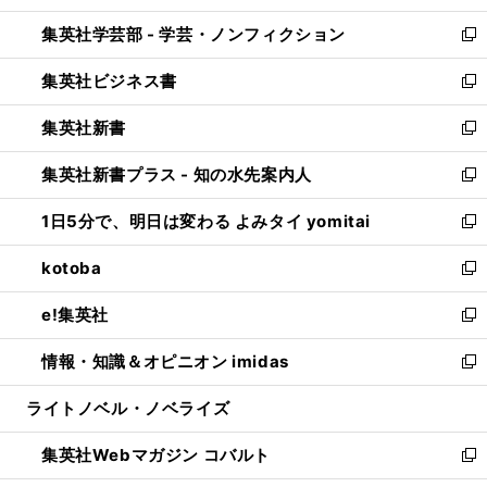
開
ウ
ン
ウ
集英社学芸部 - 学芸・ノンフィクション
く
で
ド
ィ
新
開
ウ
ン
し
集英社ビジネス書
く
で
ド
い
新
開
ウ
ウ
し
集英社新書
く
で
ィ
い
新
開
ン
ウ
し
集英社新書プラス - 知の水先案内人
く
ド
ィ
い
新
ウ
ン
ウ
し
1日5分で、明日は変わる よみタイ yomitai
で
ド
ィ
い
新
開
ウ
ン
ウ
し
kotoba
く
で
ド
ィ
い
新
開
ウ
ン
ウ
し
e!集英社
く
で
ド
ィ
い
新
開
ウ
ン
ウ
し
情報・知識＆オピニオン imidas
く
で
ド
ィ
い
新
開
ウ
ン
ウ
し
ライトノベル・ノベライズ
く
で
ド
ィ
い
開
ウ
ン
ウ
集英社Webマガジン コバルト
く
で
ド
ィ
新
開
ウ
ン
し