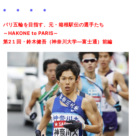
※ ※ ※ ※
パリ五輪を目指す、元・箱根駅伝の選手たち
～HAKONE to PARIS～
第2１回・鈴木健吾（神奈川大学
―富士通
）前編