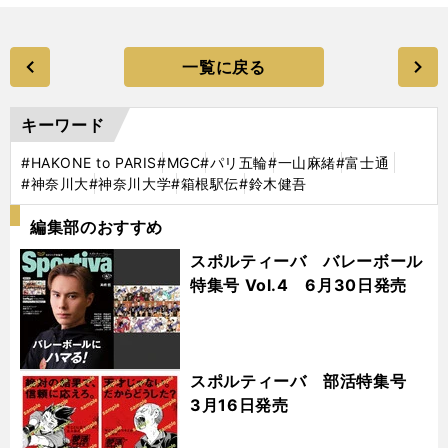
一覧に戻る
キーワード
#HAKONE to PARIS
#MGC
#パリ五輪
#一山麻緒
#富士通
#神奈川大
#神奈川大学
#箱根駅伝
#鈴木健吾
編集部のおすすめ
スポルティーバ バレーボール
特集号 Vol.4 6月30日発売
スポルティーバ 部活特集号
3月16日発売