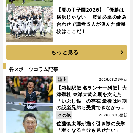
5
【夏の甲子園2026】「優勝は
横浜じゃない」 波乱必至の組み
合わせで識者５人が選んだ優勝
校はここだ！
もっと見る
各スポーツコラム記事
陸上
2026.08.06更新
【箱根駅伝 名ランナー列伝】大
津顕杜 東洋大黄金期を支えた
「いぶし銀」の存在 最後は同期
の設楽兄弟も受賞できなかった
金栗杯に輝く
その他
2026.08.05更新
佐藤慎太郎が描く引き際の美学
「弱くなる自分も見せたい」