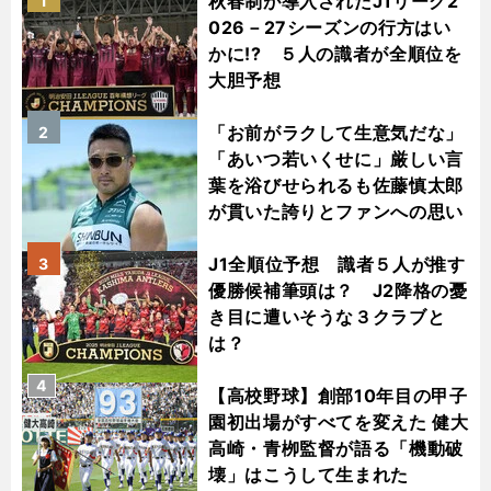
秋春制が導入されたJ1リーグ2
1
026－27シーズンの行方はい
かに!? ５人の識者が全順位を
大胆予想
「お前がラクして生意気だな」
2
「あいつ若いくせに」厳しい言
葉を浴びせられるも佐藤慎太郎
が貫いた誇りとファンへの思い
J1全順位予想 識者５人が推す
3
優勝候補筆頭は？ J2降格の憂
き目に遭いそうな３クラブと
は？
4
【高校野球】創部10年目の甲子
園初出場がすべてを変えた 健大
高崎・青栁監督が語る「機動破
壊」はこうして生まれた