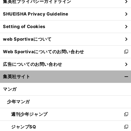
集英社プライバシーガイドライン
い
る
ウ
SHUEISHA Privacy Guideline
ィ
ン
Setting of Cookies
ド
ウ
web Sportivaについて
で
開
Web Sportivaについてのお問い合わせ
く
新
し
広告についてのお問い合わせ
い
ウ
集英社サイト
ィ
開
ン
く/
マンガ
ド
閉
ウ
じ
少年マンガ
で
る
開
週刊少年ジャンプ
く
新
し
ジャンプSQ
い
新