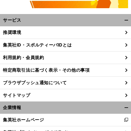
サービス
開
く/
推奨環境
閉
じ
集英社ID・スポルティーバIDとは
る
利用規約・会員規約
特定商取引法に基づく表示・その他の事項
ブラウザプッシュ通知について
サイトマップ
企業情報
開
く/
集英社ホームページ
新
閉
し
じ