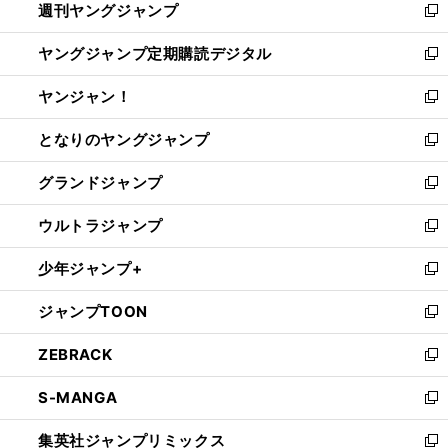
週刊ヤングジャンプ
く
で
ド
ィ
新
開
ウ
ン
し
ヤングジャンプ定期購読デジタル
く
で
ド
い
新
開
ウ
ウ
し
ヤンジャン！
く
で
ィ
い
新
開
ン
ウ
し
となりのヤングジャンプ
く
ド
ィ
い
新
ウ
ン
ウ
し
グランドジャンプ
で
ド
ィ
い
新
開
ウ
ン
ウ
し
ウルトラジャンプ
く
で
ド
ィ
い
新
開
ウ
ン
ウ
し
少年ジャンプ+
く
で
ド
ィ
い
新
開
ウ
ン
ウ
し
ジャンプTOON
く
で
ド
ィ
い
新
開
ウ
ン
ウ
し
ZEBRACK
く
で
ド
ィ
い
新
開
ウ
ン
ウ
し
S-MANGA
く
で
ド
ィ
い
新
開
ウ
ン
ウ
し
集英社ジャンプリミックス
く
で
ド
ィ
い
新