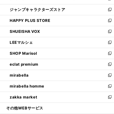
開
ウ
し
ジャンプキャラクターズストア
く
ィ
い
新
ン
ウ
し
HAPPY PLUS STORE
ド
ィ
い
新
ウ
ン
ウ
し
SHUEISHA VOX
で
ド
ィ
い
新
開
ウ
ン
ウ
し
LEEマルシェ
く
で
ド
ィ
い
新
開
ウ
ン
ウ
し
SHOP Marisol
く
で
ド
ィ
い
新
開
ウ
ン
ウ
し
eclat premium
く
で
ド
ィ
い
新
開
ウ
ン
ウ
し
mirabella
く
で
ド
ィ
い
新
開
ウ
ン
ウ
し
mirabella homme
く
で
ド
ィ
い
新
開
ウ
ン
ウ
し
zakka market
く
で
ド
ィ
い
新
開
ウ
ン
ウ
し
その他WEBサービス
く
で
ド
ィ
い
開
ウ
ン