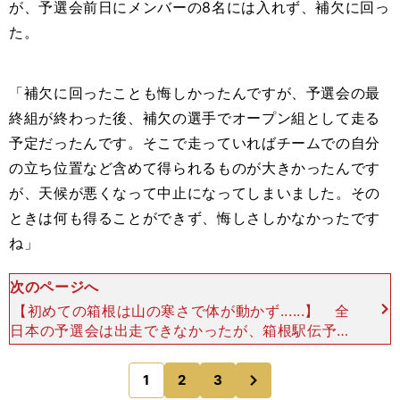
が、予選会前日にメンバーの
8
名には入れず、補欠に回っ
た。
「補欠に回ったことも悔しかったんですが、予選会の最
終組が終わった後、補欠の選手でオープン組として走る
予定だったんです。そこで走っていればチームでの自分
の立ち位置など含めて得られるものが大きかったんです
が、天候が悪くなって中止になってしまいました。その
ときは何も得ることができず、悔しさしかなかったです
ね」
次のページへ
【初めての箱根は山の寒さで体が動かず......】 全
日本の予選会は出走できなかったが、箱根駅伝予選
会で鈴木は個人で33位（60分38秒）、チーム4位
という結果を出し、トップ通過に貢献した。この走
次
1
2
3
のページへ
り