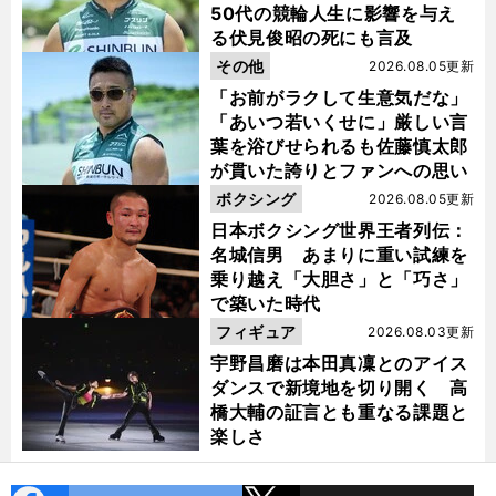
50代の競輪人生に影響を与え
る伏見俊昭の死にも言及
その他
2026.08.05更新
「お前がラクして生意気だな」
「あいつ若いくせに」厳しい言
葉を浴びせられるも佐藤慎太郎
が貫いた誇りとファンへの思い
ボクシング
2026.08.05更新
前
へ
日本ボクシング世界王者列伝：
名城信男 あまりに重い試練を
乗り越え「大胆さ」と「巧さ」
で築いた時代
フィギュア
2026.08.03更新
宇野昌磨は本田真凜とのアイス
ダンスで新境地を切り開く 高
橋大輔の証言とも重なる課題と
楽しさ