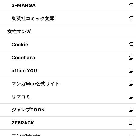
S-MANGA
く
で
ド
ィ
い
新
開
ウ
ン
ウ
し
集英社コミック文庫
く
で
ド
ィ
い
新
開
ウ
ン
ウ
し
女性マンガ
く
で
ド
ィ
い
開
ウ
ン
ウ
Cookie
く
で
ド
ィ
新
開
ウ
ン
し
Cocohana
く
で
ド
い
新
開
ウ
ウ
し
office YOU
く
で
ィ
い
新
開
ン
ウ
し
マンガMee公式サイト
く
ド
ィ
い
新
ウ
ン
ウ
し
リマコミ
で
ド
ィ
い
新
開
ウ
ン
ウ
し
ジャンプTOON
く
で
ド
ィ
い
新
開
ウ
ン
ウ
し
ZEBRACK
く
で
ド
ィ
い
新
開
ウ
ン
ウ
し
マンガMeets
く
で