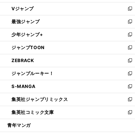
ウ
し
Vジャンプ
ィ
い
新
ン
ウ
し
最強ジャンプ
ド
ィ
い
新
ウ
ン
ウ
し
少年ジャンプ+
で
ド
ィ
い
新
開
ウ
ン
ウ
し
ジャンプTOON
く
で
ド
ィ
い
新
開
ウ
ン
ウ
し
ZEBRACK
く
で
ド
ィ
い
新
開
ウ
ン
ウ
し
ジャンプルーキー！
く
で
ド
ィ
い
新
開
ウ
ン
ウ
し
S-MANGA
く
で
ド
ィ
い
新
開
ウ
ン
ウ
し
集英社ジャンプリミックス
く
で
ド
ィ
い
新
開
ウ
ン
ウ
し
集英社コミック文庫
く
で
ド
ィ
い
新
開
ウ
ン
ウ
し
青年マンガ
く
で
ド
ィ
い
開
ウ
ン
ウ