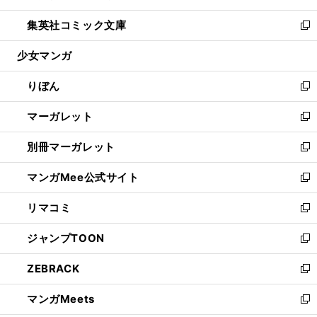
開
ウ
ン
ウ
し
集英社コミック文庫
く
で
ド
ィ
い
新
開
ウ
ン
ウ
し
少女マンガ
く
で
ド
ィ
い
開
ウ
ン
ウ
りぼん
く
で
ド
ィ
新
開
ウ
ン
し
マーガレット
く
で
ド
い
新
開
ウ
ウ
し
別冊マーガレット
く
で
ィ
い
新
開
ン
ウ
し
マンガMee公式サイト
く
ド
ィ
い
新
ウ
ン
ウ
し
リマコミ
で
ド
ィ
い
新
開
ウ
ン
ウ
し
ジャンプTOON
く
で
ド
ィ
い
新
開
ウ
ン
ウ
し
ZEBRACK
く
で
ド
ィ
い
新
開
ウ
ン
ウ
し
マンガMeets
く
で
ド
ィ
い
新
開
ウ
ン
ウ
し