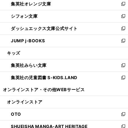
集英社オレンジ文庫
く
で
ド
い
新
開
ウ
ウ
し
シフォン文庫
く
で
ィ
い
新
開
ン
ウ
し
ダッシュエックス文庫公式サイト
く
ド
ィ
い
新
ウ
ン
ウ
し
JUMP j-BOOKS
で
ド
ィ
い
新
開
ウ
ン
ウ
し
キッズ
く
で
ド
ィ
い
開
ウ
ン
ウ
集英社みらい文庫
く
で
ド
ィ
新
開
ウ
ン
し
集英社の児童図書 S-KIDS.LAND
く
で
ド
い
新
開
ウ
ウ
し
オンラインストア・
その他WEBサービス
く
で
ィ
い
開
ン
ウ
オンラインストア
く
ド
ィ
ウ
ン
OTO
で
ド
新
開
ウ
し
SHUEISHA MANGA-ART HERITAGE
く
で
い
新