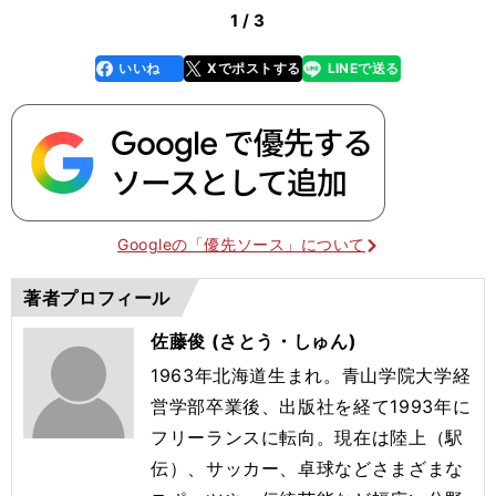
1 / 3
いいね
Xでポストする
LINEで送る
line
faceboo
x
k
Googleの「優先ソース」について
著者プロフィール
佐藤俊 (さとう・しゅん)
1963年北海道生まれ。青山学院大学経
営学部卒業後、出版社を経て1993年に
フリーランスに転向。現在は陸上（駅
伝）、サッカー、卓球などさまざまな