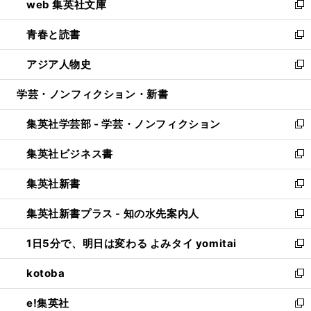
web 集英社文庫
ド
ィ
い
新
ウ
ン
ウ
し
青春と読書
で
ド
ィ
い
新
開
ウ
ン
ウ
し
アジア人物史
く
で
ド
ィ
い
新
開
ウ
ン
ウ
し
学芸・ノンフィクション・新書
く
で
ド
ィ
い
開
ウ
ン
ウ
集英社学芸部 - 学芸・ノンフィクション
く
で
ド
ィ
新
開
ウ
ン
し
集英社ビジネス書
く
で
ド
い
新
開
ウ
ウ
し
集英社新書
く
で
ィ
い
新
開
ン
ウ
し
集英社新書プラス - 知の水先案内人
く
ド
ィ
い
新
ウ
ン
ウ
し
1日5分で、明日は変わる よみタイ yomitai
で
ド
ィ
い
新
開
ウ
ン
ウ
し
kotoba
く
で
ド
ィ
い
新
開
ウ
ン
ウ
し
e!集英社
く
で
ド
ィ
い
新