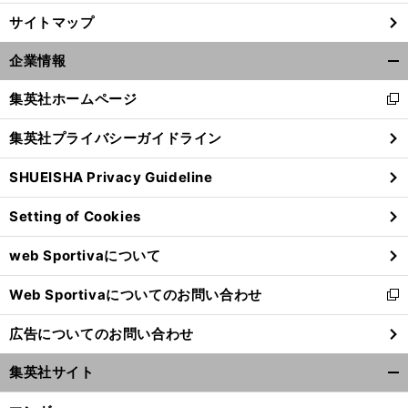
サイトマップ
企業情報
開
く/
集英社ホームページ
新
閉
し
じ
集英社プライバシーガイドライン
い
る
ウ
SHUEISHA Privacy Guideline
ィ
ン
Setting of Cookies
ド
駒
。
、
ウ
澤大が箱根駅伝優勝で３冠達成
勝因は全区間５位以内の選手層の厚さと
山の区間での思い切った１年生起用にあった
web Sportivaについて
で
開
Web Sportivaについてのお問い合わせ
く
新
し
広告についてのお問い合わせ
い
ウ
集英社サイト
ィ
開
ン
く/