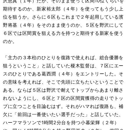
沢悠真（１年）だが、そのまま使って区間10位くらいを
期待するのか、新家裕太郎（４年）を使ってもう少し上
位を狙うか。さらに６区もこれまで２年起用している濱
野将基（４年）をそのまま使うのか、５区を野沢にして
６区では区間賞を狙える力を持つと期待する新家を使う
のか。
「主力の３本柱のひとりを復路で使えれば、総合優勝を
狙うということ」と話していた榎木監督は、７区にエー
スのひとりである葛西潤（４年）をエントリーした。そ
の意味を考えれば、そこで先頭に立ちたいということで
ある。ならば５区は野沢で耐えてトップからあまり離さ
れないようにし、６区と７区の区間賞獲得の走りでトッ
プに立つことを目論むはず。それがハマれば復路も、補
欠に「前回は一番使いたい選手だった」と話していた、
ハーフマラソンで1時間2分台を持つ小暮栄輝（２年）