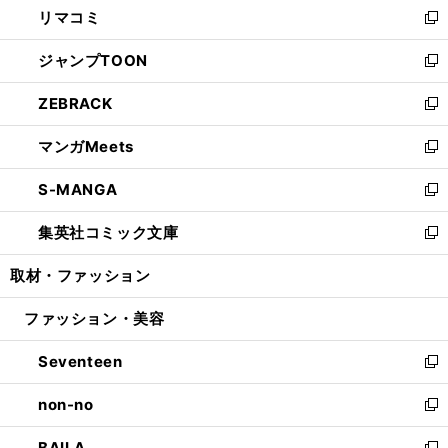
リマコミ
で
ド
ィ
い
新
開
ウ
ン
ウ
し
ジャンプTOON
く
で
ド
ィ
い
新
開
ウ
ン
ウ
し
ZEBRACK
く
で
ド
ィ
い
新
開
ウ
ン
ウ
し
マンガMeets
く
で
ド
ィ
い
新
開
ウ
ン
ウ
し
S-MANGA
く
で
ド
ィ
い
新
開
ウ
ン
ウ
し
集英社コミック文庫
く
で
ド
ィ
い
新
開
ウ
ン
ウ
し
取材・ファッション
く
で
ド
ィ
い
開
ウ
ン
ウ
ファッション・美容
く
で
ド
ィ
開
ウ
ン
Seventeen
く
で
ド
新
開
ウ
し
non-no
く
で
い
新
開
ウ
し
BAILA
く