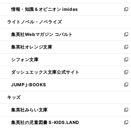
開
ウ
ン
ウ
し
情報・知識＆オピニオン imidas
く
で
ド
ィ
い
新
開
ウ
ン
ウ
し
ライトノベル・ノベライズ
く
で
ド
ィ
い
開
ウ
ン
ウ
集英社Webマガジン コバルト
く
で
ド
ィ
新
開
ウ
ン
し
集英社オレンジ文庫
く
で
ド
い
新
開
ウ
ウ
し
シフォン文庫
く
で
ィ
い
新
開
ン
ウ
し
ダッシュエックス文庫公式サイト
く
ド
ィ
い
新
ウ
ン
ウ
し
JUMP j-BOOKS
で
ド
ィ
い
新
開
ウ
ン
ウ
し
キッズ
く
で
ド
ィ
い
開
ウ
ン
ウ
集英社みらい文庫
く
で
ド
ィ
新
開
ウ
ン
し
集英社の児童図書 S-KIDS.LAND
く
で
ド
い
新
開
ウ
ウ
し