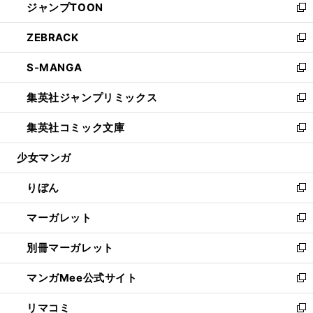
ジャンプTOON
く
で
ド
ィ
い
新
開
ウ
ン
ウ
し
ZEBRACK
く
で
ド
ィ
い
新
開
ウ
ン
ウ
し
S-MANGA
く
で
ド
ィ
い
新
開
ウ
ン
ウ
し
集英社ジャンプリミックス
く
で
ド
ィ
い
新
開
ウ
ン
ウ
し
集英社コミック文庫
く
で
ド
ィ
い
新
開
ウ
ン
ウ
し
少女マンガ
く
で
ド
ィ
い
開
ウ
ン
ウ
りぼん
く
で
ド
ィ
新
開
ウ
ン
し
マーガレット
く
で
ド
い
新
開
ウ
ウ
し
別冊マーガレット
く
で
ィ
い
新
開
ン
ウ
し
マンガMee公式サイト
く
ド
ィ
い
新
ウ
ン
ウ
し
リマコミ
で
ド
ィ
い
新