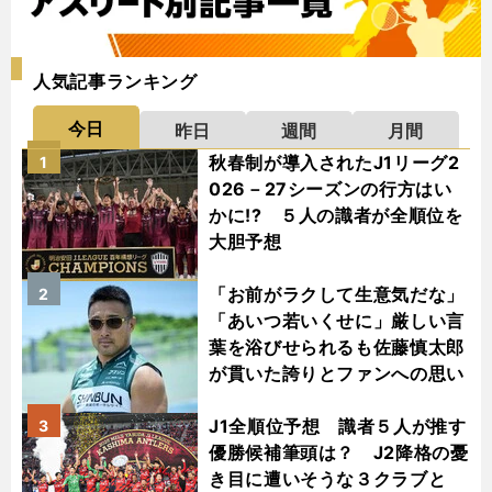
人気記事ランキング
今日
昨日
週間
月間
秋春制が導入されたJ1リーグ2
1
026－27シーズンの行方はい
かに!? ５人の識者が全順位を
大胆予想
「お前がラクして生意気だな」
2
「あいつ若いくせに」厳しい言
葉を浴びせられるも佐藤慎太郎
が貫いた誇りとファンへの思い
J1全順位予想 識者５人が推す
3
優勝候補筆頭は？ J2降格の憂
き目に遭いそうな３クラブと