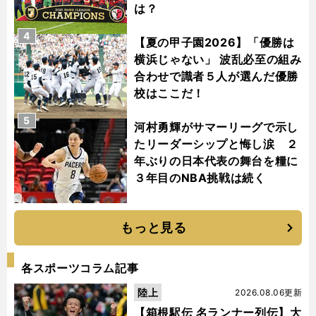
は？
4
【夏の甲子園2026】「優勝は
横浜じゃない」 波乱必至の組み
合わせで識者５人が選んだ優勝
校はここだ！
5
河村勇輝がサマーリーグで示し
たリーダーシップと悔し涙 ２
年ぶりの日本代表の舞台を糧に
３年目のNBA挑戦は続く
もっと見る
各スポーツコラム記事
陸上
2026.08.06更新
【箱根駅伝 名ランナー列伝】大