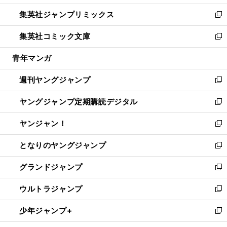
開
ウ
ン
ウ
し
集英社ジャンプリミックス
く
で
ド
ィ
い
新
開
ウ
ン
ウ
し
集英社コミック文庫
く
で
ド
ィ
い
新
開
ウ
ン
ウ
し
青年マンガ
く
で
ド
ィ
い
開
ウ
ン
ウ
週刊ヤングジャンプ
く
で
ド
ィ
新
開
ウ
ン
し
ヤングジャンプ定期購読デジタル
く
で
ド
い
新
開
ウ
ウ
し
ヤンジャン！
く
で
ィ
い
新
開
ン
ウ
し
となりのヤングジャンプ
く
ド
ィ
い
新
ウ
ン
ウ
し
グランドジャンプ
で
ド
ィ
い
新
開
ウ
ン
ウ
し
ウルトラジャンプ
く
で
ド
ィ
い
新
開
ウ
ン
ウ
し
少年ジャンプ+
く
で
ド
ィ
い
新
開
ウ
ン
ウ
し