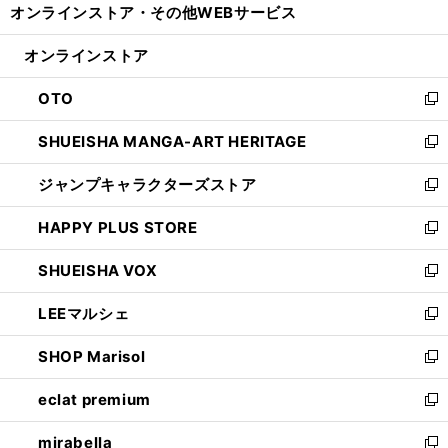
オンラインストア・
その他WEBサービス
く
で
ィ
い
開
ン
ウ
オンラインストア
く
ド
ィ
ウ
ン
OTO
で
ド
新
開
ウ
し
SHUEISHA MANGA-ART HERITAGE
く
で
い
新
開
ウ
し
ジャンプキャラクターズストア
く
ィ
い
新
ン
ウ
し
HAPPY PLUS STORE
ド
ィ
い
新
ウ
ン
ウ
し
SHUEISHA VOX
で
ド
ィ
い
新
開
ウ
ン
ウ
し
LEEマルシェ
く
で
ド
ィ
い
新
開
ウ
ン
ウ
し
SHOP Marisol
く
で
ド
ィ
い
新
開
ウ
ン
ウ
し
eclat premium
く
で
ド
ィ
い
新
開
ウ
ン
ウ
し
mirabella
く
で
ド
ィ
い
新