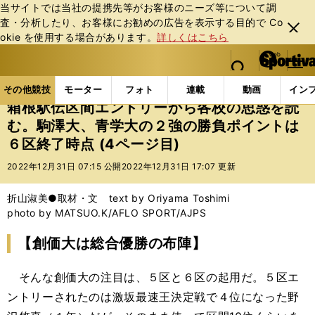
当サイトでは当社の提携先等がお客様のニーズ等について調
査・分析したり、お客様にお勧めの広告を表⽰する⽬的で Co
閉じ
okie を使⽤する場合があります。
詳しくはこちら
る
マイペ
web Sportiva (webスポルティーバ)
検索
メニュ
we
ー
その他競技の記事一覧
陸上
箱根駅伝区間エントリ
b
ジ
その他競技
モーター
フォト
連載
動画
イン
ス
箱根駅伝区間エントリーから各校の思惑を読
ポ
む。駒澤大、青学大の２強の勝負ポイントは
ル
６区終了時点 (4ページ目)
テ
ィ
2022年12月31日 07:15 公開
2022年12月31日 17:07 更新
ー
バ
折山淑美●取材・文 text by Oriyama Toshimi
photo by MATSUO.K/AFLO SPORT/AJPS
【創価大は総合優勝の布陣】
そんな創価大の注目は、５区と６区の起用だ。５区エ
ントリーされたのは激坂最速王決定戦で４位になった野