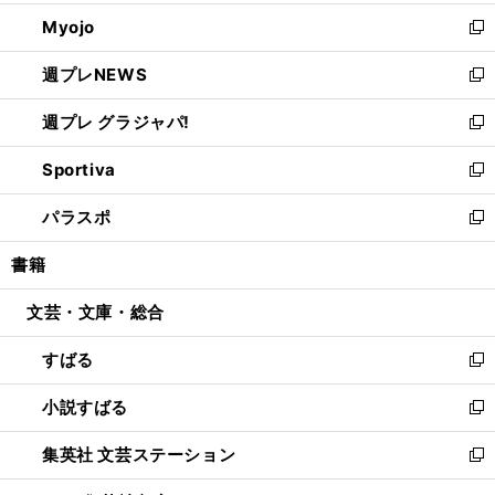
開
ウ
ン
ウ
Myojo
く
で
ド
ィ
新
開
ウ
ン
し
週プレNEWS
く
で
ド
い
新
開
ウ
ウ
し
週プレ グラジャパ!
く
で
ィ
い
新
開
ン
ウ
し
Sportiva
く
ド
ィ
い
新
ウ
ン
ウ
し
パラスポ
で
ド
ィ
い
新
開
ウ
ン
ウ
し
書籍
く
で
ド
ィ
い
開
ウ
ン
ウ
文芸・文庫・総合
く
で
ド
ィ
開
ウ
ン
すばる
く
で
ド
新
開
ウ
し
小説すばる
く
で
い
新
開
ウ
し
集英社 文芸ステーション
く
ィ
い
新
ン
ウ
し