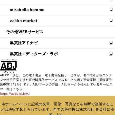
開
ウ
ン
ウ
し
mirabella homme
く
で
ド
ィ
い
新
開
ウ
ン
ウ
し
zakka market
く
で
ド
ィ
い
新
開
ウ
ン
ウ
し
その他WEBサービス
く
で
ド
ィ
い
開
ウ
ン
ウ
集英社アドナビ
く
で
ド
ィ
新
開
ウ
ン
し
集英社エディターズ・ラボ
く
で
ド
い
新
開
ウ
ウ
し
く
で
ィ
い
開
ン
ウ
ABJマークは、この電子書店・電子書籍配信サービスが、著作権者からコンテ
く
ド
ィ
ンツ使用許諾を得た正規版配信サービスであることを示す登録商標（登録番号
ウ
ン
第6091713号）です。ABJマークの詳細、ABJマークを掲示しているサービス
で
ド
の一覧はこちら。
開
ウ
https://aebs.or.jp/
新
く
で
し
い
開
本ホームページに記載の文章・画像・写真などを無断で複製するこ
ウ
く
とは法律で禁じられています。全ての著作権は株式会社 集英社に帰
ィ
属します。
ン