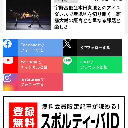
宇野昌磨は本田真凜とのアイス
ダンスで新境地を切り開く 高
橋大輔の証言とも重なる課題と
楽しさ
cebo
X
Facebookで
Xでフォローする
ok
フォローする
uTube
LINE
YouTubeで
LINEで
チャンネル登録
アカウント追加
stagra
Instagramで
m
フォローする