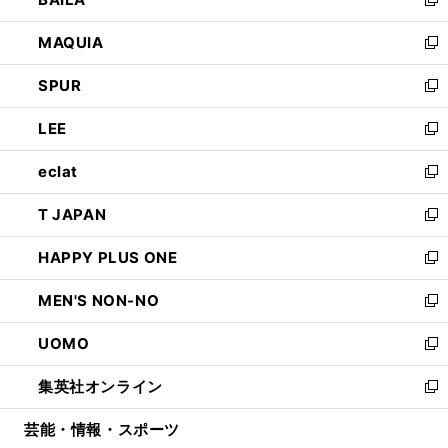
ィ
い
新
ン
ウ
し
MAQUIA
ド
ィ
い
新
ウ
ン
ウ
し
SPUR
で
ド
ィ
い
新
開
ウ
ン
ウ
し
LEE
く
で
ド
ィ
い
新
開
ウ
ン
ウ
し
eclat
く
で
ド
ィ
い
新
開
ウ
ン
ウ
し
T JAPAN
く
で
ド
ィ
い
新
開
ウ
ン
ウ
し
HAPPY PLUS ONE
く
で
ド
ィ
い
新
開
ウ
ン
ウ
し
MEN'S NON-NO
く
で
ド
ィ
い
新
開
ウ
ン
ウ
し
UOMO
く
で
ド
ィ
い
新
開
ウ
ン
ウ
し
集英社オンライン
く
で
ド
ィ
い
新
開
ウ
ン
ウ
し
芸能・情報・スポーツ
く
で
ド
ィ
い