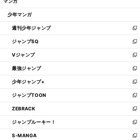
マンガ
ド
閉
ウ
じ
少年マンガ
で
る
開
週刊少年ジャンプ
く
新
し
ジャンプSQ
い
新
ウ
し
Vジャンプ
ィ
い
新
ン
ウ
し
最強ジャンプ
ド
ィ
い
新
ウ
ン
ウ
し
少年ジャンプ+
で
ド
ィ
い
新
開
ウ
ン
ウ
し
ジャンプTOON
く
で
ド
ィ
い
新
開
ウ
ン
ウ
し
ZEBRACK
く
で
ド
ィ
い
新
開
ウ
ン
ウ
し
ジャンプルーキー！
く
で
ド
ィ
い
新
開
ウ
ン
ウ
し
S-MANGA
く
で
ド
ィ
い
新