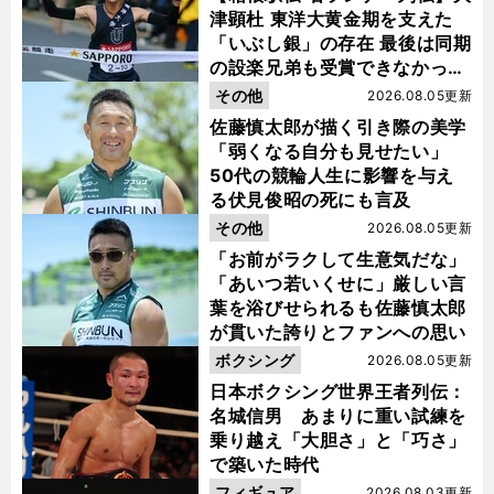
津顕杜 東洋大黄金期を支えた
「いぶし銀」の存在 最後は同期
の設楽兄弟も受賞できなかった
金栗杯に輝く
その他
2026.08.05更新
佐藤慎太郎が描く引き際の美学
「弱くなる自分も見せたい」
50代の競輪人生に影響を与え
る伏見俊昭の死にも言及
その他
2026.08.05更新
「お前がラクして生意気だな」
「あいつ若いくせに」厳しい言
葉を浴びせられるも佐藤慎太郎
が貫いた誇りとファンへの思い
ボクシング
2026.08.05更新
日本ボクシング世界王者列伝：
名城信男 あまりに重い試練を
乗り越え「大胆さ」と「巧さ」
で築いた時代
フィギュア
2026.08.03更新