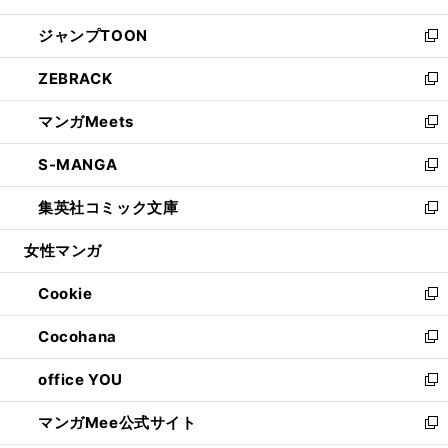
開
ウ
ン
ウ
し
ジャンプTOON
く
で
ド
ィ
い
新
開
ウ
ン
ウ
し
ZEBRACK
く
で
ド
ィ
い
新
開
ウ
ン
ウ
し
マンガMeets
く
で
ド
ィ
い
新
開
ウ
ン
ウ
し
S-MANGA
く
で
ド
ィ
い
新
開
ウ
ン
ウ
し
集英社コミック文庫
く
で
ド
ィ
い
新
開
ウ
ン
ウ
し
女性マンガ
く
で
ド
ィ
い
開
ウ
ン
ウ
Cookie
く
で
ド
ィ
新
開
ウ
ン
し
Cocohana
く
で
ド
い
新
開
ウ
ウ
し
office YOU
く
で
ィ
い
新
開
ン
ウ
し
マンガMee公式サイト
く
ド
ィ
い
新
ウ
ン
ウ
し