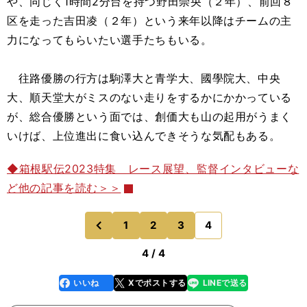
や、同じく1時間2分台を持つ野田崇央（２年）、前回８
区を走った吉田凌（２年）という来年以降はチームの主
力になってもらいたい選手たちもいる。
往路優勝の行方は駒澤大と青学大、國學院大、中央
大、順天堂大がミスのない走りをするかにかかっている
が、総合優勝という面では、創価大も山の起用がうまく
いけば、上位進出に食い込んできそうな気配もある。
◆箱根駅伝2023特集 レース展望、監督インタビューな
ど他の記事を読む＞＞
1
2
3
4
のページへ
前
4 / 4
いいね
Xでポストする
LINEで送る
line
faceboo
x
k