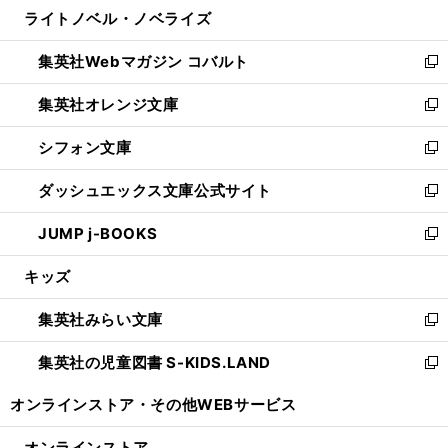
し
ライトノベル・ノベライズ
く
で
ド
ィ
い
開
ウ
ン
ウ
集英社Webマガジン コバルト
く
で
ド
ィ
新
開
ウ
ン
し
集英社オレンジ文庫
く
で
ド
い
新
開
ウ
ウ
し
シフォン文庫
く
で
ィ
い
新
開
ン
ウ
し
ダッシュエックス文庫公式サイト
く
ド
ィ
い
新
ウ
ン
ウ
し
JUMP j-BOOKS
で
ド
ィ
い
新
開
ウ
ン
ウ
し
キッズ
く
で
ド
ィ
い
開
ウ
ン
ウ
集英社みらい文庫
く
で
ド
ィ
新
開
ウ
ン
し
集英社の児童図書 S-KIDS.LAND
く
で
ド
い
新
開
ウ
ウ
し
オンラインストア・
その他WEBサービス
く
で
ィ
い
開
ン
ウ
オンラインストア
く