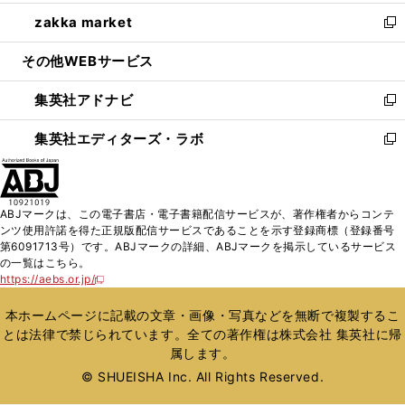
開
ウ
ン
ウ
し
zakka market
く
で
ド
ィ
い
新
開
ウ
ン
ウ
し
その他WEBサービス
く
で
ド
ィ
い
開
ウ
ン
ウ
集英社アドナビ
く
で
ド
ィ
新
開
ウ
ン
し
集英社エディターズ・ラボ
く
で
ド
い
新
開
ウ
ウ
し
く
で
ィ
い
開
ン
ウ
ABJマークは、この電子書店・電子書籍配信サービスが、著作権者からコンテ
く
ド
ィ
ンツ使用許諾を得た正規版配信サービスであることを示す登録商標（登録番号
ウ
ン
第6091713号）です。ABJマークの詳細、ABJマークを掲示しているサービス
で
ド
の一覧はこちら。
開
ウ
https://aebs.or.jp/
新
く
で
し
い
開
本ホームページに記載の文章・画像・写真などを無断で複製するこ
ウ
く
とは法律で禁じられています。全ての著作権は株式会社 集英社に帰
ィ
属します。
ン
ド
© SHUEISHA Inc. All Rights Reserved.
ウ
で