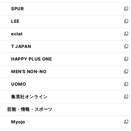
ウ
ン
ウ
し
SPUR
で
ド
ィ
い
新
開
ウ
ン
ウ
し
LEE
く
で
ド
ィ
い
新
開
ウ
ン
ウ
し
eclat
く
で
ド
ィ
い
新
開
ウ
ン
ウ
し
T JAPAN
く
で
ド
ィ
い
新
開
ウ
ン
ウ
し
HAPPY PLUS ONE
く
で
ド
ィ
い
新
開
ウ
ン
ウ
し
MEN'S NON-NO
く
で
ド
ィ
い
新
開
ウ
ン
ウ
し
UOMO
く
で
ド
ィ
い
新
開
ウ
ン
ウ
し
集英社オンライン
く
で
ド
ィ
い
新
開
ウ
ン
ウ
し
芸能・情報・スポーツ
く
で
ド
ィ
い
開
ウ
ン
ウ
Myojo
く
で
ド
ィ
新
開
ウ
ン
し