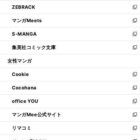
開
ウ
ン
ウ
し
ZEBRACK
く
で
ド
ィ
い
新
開
ウ
ン
ウ
し
マンガMeets
く
で
ド
ィ
い
新
開
ウ
ン
ウ
し
S-MANGA
く
で
ド
ィ
い
新
開
ウ
ン
ウ
し
集英社コミック文庫
く
で
ド
ィ
い
新
開
ウ
ン
ウ
し
女性マンガ
く
で
ド
ィ
い
開
ウ
ン
ウ
Cookie
く
で
ド
ィ
新
開
ウ
ン
し
Cocohana
く
で
ド
い
新
開
ウ
ウ
し
office YOU
く
で
ィ
い
新
開
ン
ウ
し
マンガMee公式サイト
く
ド
ィ
い
新
ウ
ン
ウ
し
リマコミ
で
ド
ィ
い
新
開
ウ
ン
ウ
し