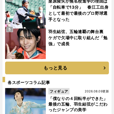
栗原陵矢が無名校進学の理由は
「自転車で13分」 春江工出身
として最初で最後のプロ野球選
手となった
5
羽生結弦、五輪連覇の舞台裏
ケガで欠場中に取り組んだ「勉
強」で成長
もっと見る
各スポーツコラム記事
フィギュア
2026.08.09更新
「僕なりの４回転半ができた」
最後の五輪、羽生結弦がこだわ
ったジャンプの美学