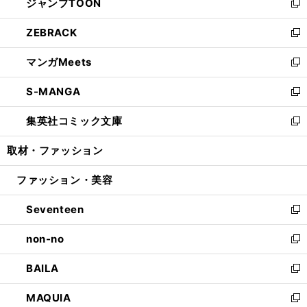
ジャンプTOON
く
で
ド
ィ
い
新
開
ウ
ン
ウ
し
ZEBRACK
く
で
ド
ィ
い
新
開
ウ
ン
ウ
し
マンガMeets
く
で
ド
ィ
い
新
開
ウ
ン
ウ
し
S-MANGA
く
で
ド
ィ
い
新
開
ウ
ン
ウ
し
集英社コミック文庫
く
で
ド
ィ
い
新
開
ウ
ン
ウ
し
取材・ファッション
く
で
ド
ィ
い
開
ウ
ン
ウ
ファッション・美容
く
で
ド
ィ
開
ウ
ン
Seventeen
く
で
ド
新
開
ウ
し
non-no
く
で
い
新
開
ウ
し
BAILA
く
ィ
い
新
ン
ウ
し
MAQUIA
ド
ィ
い
新