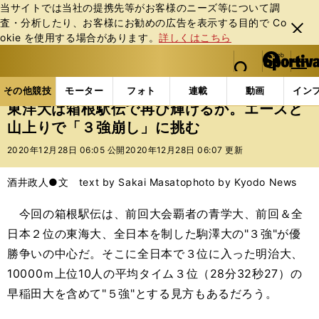
当サイトでは当社の提携先等がお客様のニーズ等について調
査・分析したり、お客様にお勧めの広告を表⽰する⽬的で Co
閉じ
okie を使⽤する場合があります。
詳しくはこちら
る
マイペ
web Sportiva (webスポルティーバ)
検索
メニュ
we
ー
その他競技の記事一覧
陸上
東洋大は箱根駅伝で再
b
ジ
その他競技
モーター
フォト
連載
動画
イン
ス
東洋大は箱根駅伝で再び輝けるか。エースと
ポ
山上りで「３強崩し」に挑む
ル
テ
2020年12月28日 06:05 公開
2020年12月28日 06:07 更新
ィ
ー
酒井政人●文 text by Sakai Masato
photo by Kyodo News
バ
今回の箱根駅伝は、前回大会覇者の青学大、前回＆全
日本２位の東海大、全日本を制した駒澤大の"３強"が優
勝争いの中心だ。そこに全日本で３位に入った明治大、
10000ｍ上位10人の平均タイム３位（28分32秒27）の
早稲田大を含めて"５強"とする見方もあるだろう。