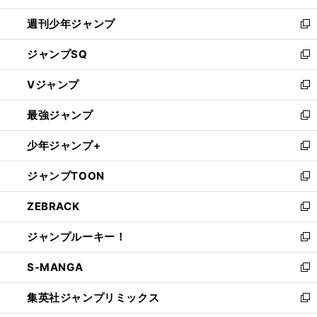
開
週刊少年ジャンプ
く
新
し
ジャンプSQ
い
新
ウ
し
Vジャンプ
ィ
い
新
ン
ウ
し
最強ジャンプ
ド
ィ
い
新
ウ
ン
ウ
し
少年ジャンプ+
で
ド
ィ
い
新
開
ウ
ン
ウ
し
ジャンプTOON
く
で
ド
ィ
い
新
開
ウ
ン
ウ
し
ZEBRACK
く
で
ド
ィ
い
新
開
ウ
ン
ウ
し
ジャンプルーキー！
く
で
ド
ィ
い
新
開
ウ
ン
ウ
し
S-MANGA
く
で
ド
ィ
い
新
開
ウ
ン
ウ
し
集英社ジャンプリミックス
く
で
ド
ィ
い
新
開
ウ
ン
ウ
し