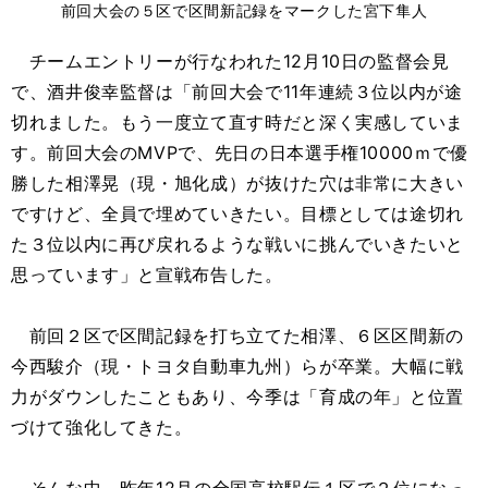
前回大会の５区で区間新記録をマークした宮下隼人
チームエントリーが行なわれた12月10日の監督会見
で、酒井俊幸監督は「前回大会で11年連続３位以内が途
切れました。もう一度立て直す時だと深く実感していま
す。前回大会のMVPで、先日の日本選手権10000ｍで優
勝した相澤晃（現・旭化成）が抜けた穴は非常に大きい
ですけど、全員で埋めていきたい。目標としては途切れ
た３位以内に再び戻れるような戦いに挑んでいきたいと
思っています」と宣戦布告した。
前回２区で区間記録を打ち立てた相澤、６区区間新の
今西駿介（現・トヨタ自動車九州）らが卒業。大幅に戦
力がダウンしたこともあり、今季は「育成の年」と位置
づけて強化してきた。