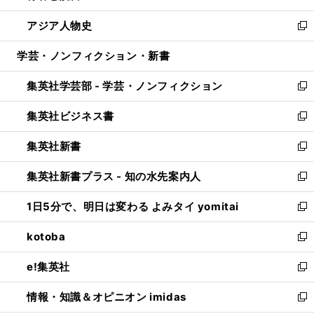
開
ウ
ン
ウ
し
アジア人物史
く
で
ド
ィ
い
新
開
ウ
ン
ウ
し
学芸・ノンフィクション・新書
く
で
ド
ィ
い
開
ウ
ン
ウ
集英社学芸部 - 学芸・ノンフィクション
く
で
ド
ィ
新
開
ウ
ン
し
集英社ビジネス書
く
で
ド
い
新
開
ウ
ウ
し
集英社新書
く
で
ィ
い
新
開
ン
ウ
し
集英社新書プラス - 知の水先案内人
く
ド
ィ
い
新
ウ
ン
ウ
し
1日5分で、明日は変わる よみタイ yomitai
で
ド
ィ
い
新
開
ウ
ン
ウ
し
kotoba
く
で
ド
ィ
い
新
開
ウ
ン
ウ
し
e!集英社
く
で
ド
ィ
い
新
開
ウ
ン
ウ
し
情報・知識＆オピニオン imidas
く
で
ド
ィ
い
新
開
ウ
ン
ウ