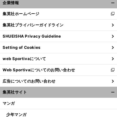
企業情報
開
く/
集英社ホームページ
新
閉
し
じ
集英社プライバシーガイドライン
い
る
ウ
SHUEISHA Privacy Guideline
ィ
ン
Setting of Cookies
ド
ウ
web Sportivaについて
で
開
Web Sportivaについてのお問い合わせ
く
新
し
広告についてのお問い合わせ
い
ウ
集英社サイト
ィ
開
ン
く/
マンガ
ド
閉
ウ
じ
少年マンガ
で
る