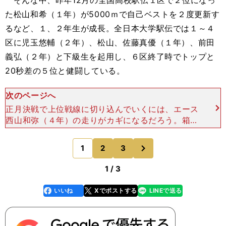
そんな中、昨年12月の全国高校駅伝１区で２位になっ
た松山和希（１年）が5000ｍで自己ベストを２度更新す
るなど、１、２年生が成長。全日本大学駅伝では１～４
区に児玉悠輔（２年）、松山、佐藤真優（１年）、前田
義弘（２年）と下級生を起用し、６区終了時でトップと
20秒差の５位と健闘している。
次のページへ
正月決戦で上位戦線に切り込んでいくには、エース
西山和弥（４年）の走りがカギになるだろう。箱根
は３年連続で１区に出場し、１、２年時は区間賞を
獲得。前回は区間14位と苦しんだが、原因はハッ
次
1
2
3
のページへ
キリしている。
1 / 3
いいね
Xでポストする
LINEで送る
line
faceboo
x
k