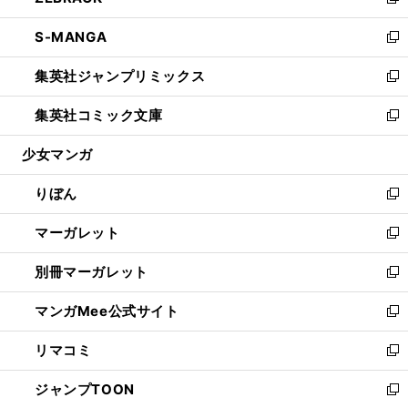
い
新
開
ウ
ン
ウ
し
S-MANGA
く
で
ド
ィ
い
新
開
ウ
ン
ウ
し
集英社ジャンプリミックス
く
で
ド
ィ
い
新
開
ウ
ン
ウ
し
集英社コミック文庫
く
で
ド
ィ
い
新
開
ウ
ン
ウ
し
少女マンガ
く
で
ド
ィ
い
開
ウ
ン
ウ
りぼん
く
で
ド
ィ
新
開
ウ
ン
し
マーガレット
く
で
ド
い
新
開
ウ
ウ
し
別冊マーガレット
く
で
ィ
い
新
開
ン
ウ
し
マンガMee公式サイト
く
ド
ィ
い
新
ウ
ン
ウ
し
リマコミ
で
ド
ィ
い
新
開
ウ
ン
ウ
し
ジャンプTOON
く
で
ド
ィ
い
新