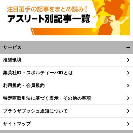
サービス
開
く/
推奨環境
閉
。
前
じ
へ
集英社ID・スポルティーバIDとは
る
利用規約・会員規約
特定商取引法に基づく表示・その他の事項
ブラウザプッシュ通知について
サイトマップ