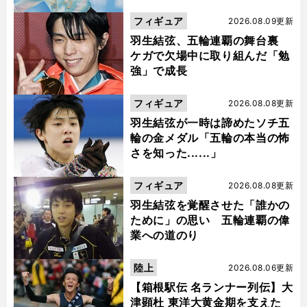
フィギュア
2026.08.09更新
羽生結弦、五輪連覇の舞台裏
ケガで欠場中に取り組んだ「勉
強」で成長
フィギュア
2026.08.08更新
羽生結弦が一時は諦めたソチ五
輪の金メダル「五輪の本当の怖
さを知った......」
フィギュア
2026.08.08更新
羽生結弦を覚醒させた「誰かの
ために」の思い 五輪連覇の偉
業への道のり
陸上
2026.08.06更新
【箱根駅伝 名ランナー列伝】大
津顕杜 東洋大黄金期を支えた