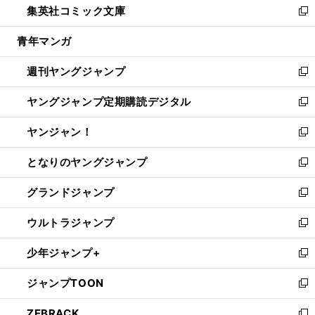
集英社コミック文庫
く
で
ド
ィ
い
新
開
ウ
ン
ウ
し
青年マンガ
く
で
ド
ィ
い
開
ウ
ン
ウ
週刊ヤングジャンプ
く
で
ド
ィ
新
開
ウ
ン
し
ヤングジャンプ定期購読デジタル
く
で
ド
い
新
開
ウ
ウ
し
ヤンジャン！
く
で
ィ
い
新
開
ン
ウ
し
となりのヤングジャンプ
く
ド
ィ
い
新
ウ
ン
ウ
し
グランドジャンプ
で
ド
ィ
い
新
開
ウ
ン
ウ
し
ウルトラジャンプ
く
で
ド
ィ
い
新
開
ウ
ン
ウ
し
少年ジャンプ+
く
で
ド
ィ
い
新
開
ウ
ン
ウ
し
ジャンプTOON
く
で
ド
ィ
い
新
開
ウ
ン
ウ
し
ZEBRACK
く
で
ド
ィ