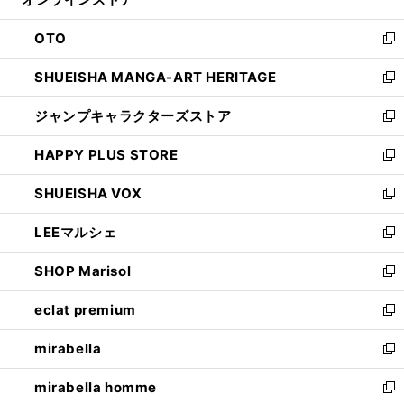
ド
ィ
ウ
ン
OTO
で
ド
新
開
ウ
し
SHUEISHA MANGA-ART HERITAGE
く
で
い
新
開
ウ
し
ジャンプキャラクターズストア
く
ィ
い
新
ン
ウ
し
HAPPY PLUS STORE
ド
ィ
い
新
ウ
ン
ウ
し
SHUEISHA VOX
で
ド
ィ
い
新
開
ウ
ン
ウ
し
LEEマルシェ
く
で
ド
ィ
い
新
開
ウ
ン
ウ
し
SHOP Marisol
く
で
ド
ィ
い
新
開
ウ
ン
ウ
し
eclat premium
く
で
ド
ィ
い
新
開
ウ
ン
ウ
し
mirabella
く
で
ド
ィ
い
新
開
ウ
ン
ウ
し
mirabella homme
く
で
ド
ィ
い
新