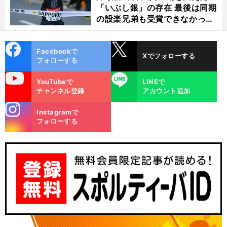
「いぶし銀」の存在 最後は同期
の設楽兄弟も受賞できなかった
金栗杯に輝く
cebo
X
Facebookで
Xでフォローする
ok
フォローする
uTube
LINE
YouTubeで
LINEで
チャンネル登録
アカウント追加
stagra
Instagramで
m
フォローする