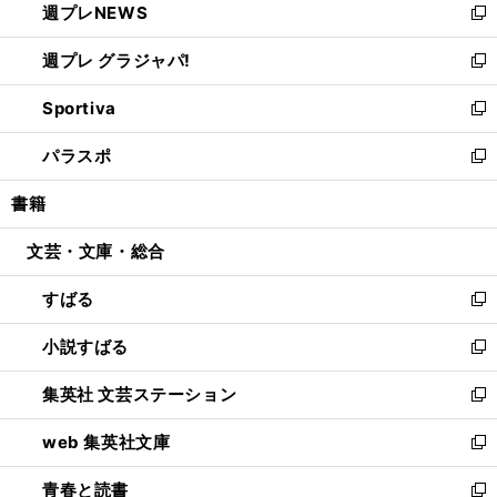
週プレNEWS
く
で
ド
い
新
開
ウ
ウ
し
週プレ グラジャパ!
く
で
ィ
い
新
開
ン
ウ
し
Sportiva
く
ド
ィ
い
新
ウ
ン
ウ
し
パラスポ
で
ド
ィ
い
新
開
ウ
ン
ウ
し
書籍
く
で
ド
ィ
い
開
ウ
ン
ウ
文芸・文庫・総合
く
で
ド
ィ
開
ウ
ン
すばる
く
で
ド
新
開
ウ
し
小説すばる
く
で
い
新
開
ウ
し
集英社 文芸ステーション
く
ィ
い
新
ン
ウ
し
web 集英社文庫
ド
ィ
い
新
ウ
ン
ウ
し
青春と読書
で
ド
ィ
い
新