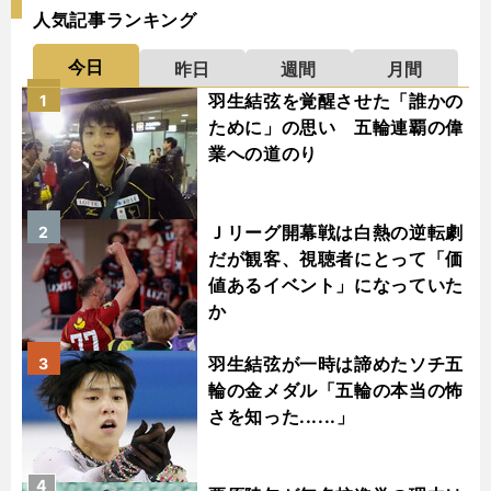
人気記事ランキング
今日
昨日
週間
月間
羽生結弦を覚醒させた「誰かの
1
ために」の思い 五輪連覇の偉
業への道のり
Ｊリーグ開幕戦は白熱の逆転劇
2
だが観客、視聴者にとって「価
値あるイベント」になっていた
か
羽生結弦が一時は諦めたソチ五
3
輪の金メダル「五輪の本当の怖
さを知った......」
4