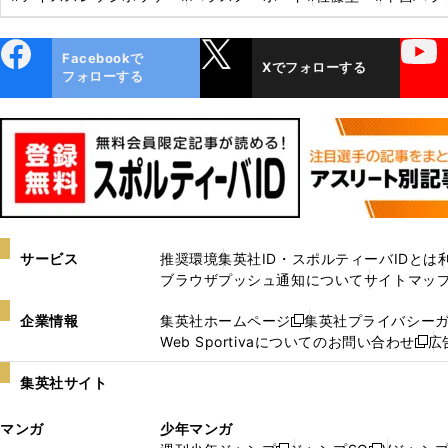
ebo
X
YouTube
Facebookで
Xでフォローする
ok
フォローする
サービス
推奨環境
集英社ID・スポルティーバIDとは
ブラウザプッシュ通知について
サイトマッ
企業情報
集英社ホームページ
集英社プライバシー
新
Web Sportivaについてのお問い合わせ
広
し
新
い
し
集英社サイト
ウ
い
ィ
ウ
マンガ
少年マンガ
ン
ィ