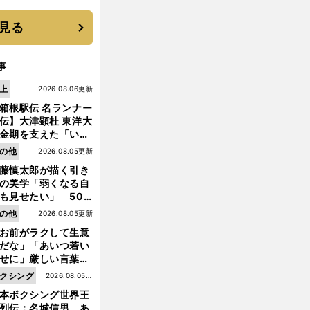
優勝校はここだ！
見る
事
上
2026.08.06更新
箱根駅伝 名ランナー
伝】大津顕杜 東洋大
金期を支えた「いぶ
銀」の存在 最後は同
の他
2026.08.05更新
の設楽兄弟も受賞で
藤慎太郎が描く引き
なかった金栗杯に輝
の美学「弱くなる自
も見せたい」 50
の競輪人生に影響を
の他
2026.08.05更新
える伏見俊昭の死に
お前がラクして生意
言及
だな」「あいつ若い
せに」厳しい言葉を
びせられるも佐藤慎
クシング
2026.08.05更
郎が貫いた誇りとフ
本ボクシング世界王
新
ンへの思い
列伝：名城信男 あ