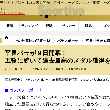
当サイトでは当社の提携先等がお客様のニーズ等について調査・分析し
web Sportiva (webスポルティーバ)
す。
詳しくはこちら
新着
ランキング
野球
サッカー
競馬
ゴル
we
その他競技の記事一覧
パラスポーツ
平昌パラが９日
b
ス
平昌パラが９日開幕！
ポ
ル
五輪に続いて過去最高のメダル獲得を目
テ
2018年03月07日 07:25 公開
2018年03月07日 07:28 更新
ィ
ー
バ
荒木美晴●文 text by Araki Miharu
植原義晴●写真 photo by Uehara Yos
■パラスノーボード
ソチ大会ではアルペンスキーの１種目という位置づけだ
独立した新競技として行なわれる。ジャンプ台やウェー