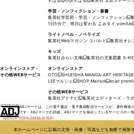
すばる
小説すばる
集英社 文芸ステーシ
く
開
く
く
新
新
ウ
ウ
ウ
ド
ウ
ウ
ウ
く
し
し
ィ
ィ
学芸・ノンフィクション・新書
で
ウ
で
で
で
い
い
ン
ン
集英社学芸部 - 学芸・ノンフィクション
開
で
開
開
開
新
ウ
ウ
ド
ド
1日5分で、明日は変わる よみタイ yomitai
く
開
く
く
く
し
新
ィ
ィ
ウ
ウ
く
い
ン
ン
ライトノベル・ノベライズ
で
で
ウ
ド
ド
集英社Webマガジン コバルト
集英社オレ
開
開
新
ィ
ウ
ウ
く
く
し
ン
キッズ
で
で
い
ド
集英社みらい文庫
集英社の児童図書 S-KID
開
開
新
ウ
ウ
く
く
し
ィ
オンラインストア・
オンラインストア
で
い
ン
その他WEBサービス
OTO
SHUEISHA MANGA-ART HERITAGE
開
新
ウ
ド
LEEマルシェ
SHOP Marisol
eclat prem
く
し
新
新
ィ
ウ
い
し
し
ン
その他WEBサービス
で
ウ
い
い
ド
集英社アドナビ
集英社エディターズ・ラ
開
新
ィ
ウ
ウ
ウ
く
し
ABJマークは、この電子書店・電子書籍配信サービスが、著作権者か
ン
ィ
ィ
で
い
です。ABJマークの詳細、ABJマークを掲示しているサービスの一
ド
ン
ン
開
https://aebs.or.jp/
ウ
新
ウ
ド
ド
く
し
ィ
で
ウ
ウ
い
本ホームページに記載の文章・画像・写真などを無断で複製す
ン
開
で
で
ウ