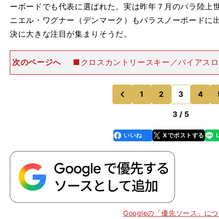
ーボードでも代表に選ばれた。実は昨年７月のパラ陸上
ニエル・ワグナー（デンマーク）もパラスノーボードに
決に大きな注目が集まりそうだ。
次のページへ
■クロスカントリースキー／バイアスロ
7歳の川除（かわよけ）大輝（雄山高）や21歳の新田
大）、長野大会から６大会連続出場となる新田佳浩（日
ンズ）など、若手選手から
1
2
3
4
のページへ
のページへ
前
3 / 5
いいね
Xでポストする
line
faceboo
x
k
Googleの「優先ソース」に