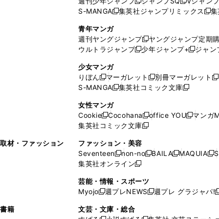
週刊少年ジャンプ
ジャンプSQ
Vジャン
ド
ン
新
新
S-MANGA
集英社ジャンプリミックス
集
ウ
ド
新
し
し
新
で
ウ
し
い
い
し
青年マンガ
開
で
い
ウ
ウ
い
週刊ヤングジャンプ
ヤングジャンプ定期
新
く
開
ウ
ィ
ィ
ウ
ウルトラジャンプ
少年ジャンプ+
ジャン
新
し
新
く
ィ
ン
ン
ィ
し
い
し
ン
ド
ド
ン
少女マンガ
い
ウ
い
ド
ウ
ウ
ド
りぼん
マーガレット
別冊マーガレット
新
新
新
ウ
ィ
ウ
ウ
で
で
ウ
S-MANGA
集英社コミック文庫
し
新
し
新
ィ
ン
ィ
で
開
開
で
い
し
い
し
ン
ド
ン
女性マンガ
開
く
く
開
ウ
い
ウ
い
ド
ウ
ド
Cookie
Cocohana
office YOU
マンガM
く
く
新
新
新
ィ
ウ
ィ
ウ
ウ
で
ウ
集英社コミック文庫
し
新
し
し
ン
ィ
ン
ィ
で
開
で
い
し
い
い
ド
ン
ド
ン
取材・ファッション
ファッション・美容
開
く
開
ウ
い
ウ
ウ
ウ
ド
ウ
ド
Seventeen
non-no
BAILA
MAQUIA
S
く
く
新
新
新
新
ィ
ウ
ィ
ィ
で
ウ
で
ウ
集英社オンライン
し
新
し
し
し
ン
ィ
ン
ン
開
で
開
で
い
し
い
い
い
ド
ン
ド
ド
芸能・情報・スポーツ
く
開
く
開
ウ
い
ウ
ウ
ウ
ウ
ド
ウ
ウ
Myojo
週プレNEWS
週プレ グラジャパ!
く
く
新
新
新
ィ
ウ
ィ
ィ
ィ
で
ウ
で
で
し
し
ン
ィ
ン
ン
ン
書籍
文芸・文庫・総合
開
で
開
開
い
い
ド
ン
ド
ド
ド