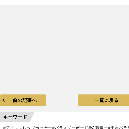
前の記事へ
一覧に戻る
キーワード
#アイススレッジホッケー
#パラスノーボード
#佐藤圭一
#平昌パラ