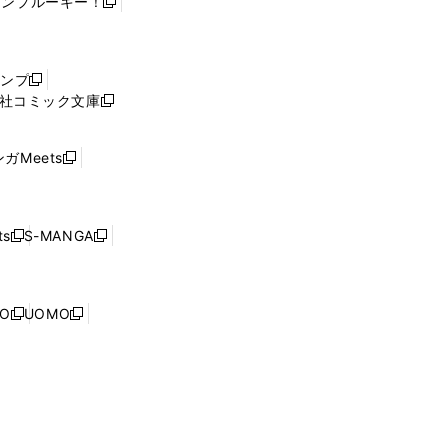
ャンプルーキー！
新
し
い
ウ
ャンプ
新
ィ
社コミック文庫
し
新
ン
い
し
ド
ウ
い
ウ
ガMeets
新
ィ
ウ
で
し
ン
ィ
開
い
ド
ン
く
ウ
ウ
ド
s
S-MANGA
新
新
ィ
で
ウ
し
し
ン
開
で
い
い
ド
く
開
ウ
ウ
ウ
NO
UOMO
く
新
新
ィ
ィ
で
し
し
ン
ン
開
い
い
ド
ド
く
ウ
ウ
ウ
ウ
ィ
ィ
で
で
ン
ン
開
開
ド
ド