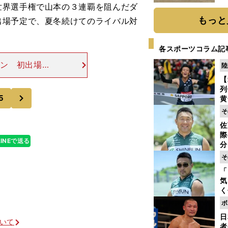
だ
世界選手権で山本の３連覇を阻んだダ
もっと
出場予定で、夏冬続けてのライバル対
各スポーツコラム記
ン 初出場の1
陸
のんの（北翔
【
立ソリューショ
列
次
5
黄
し
そ
期
佐
き
際
く
LINEで送る
分
代
そ
与
「
も
気
く
浴
ボ
太
日
ァ
ついて
者