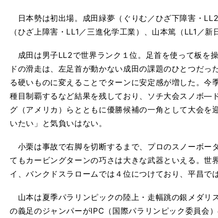
日本勢は初出場。成田緑夢（ぐりむ／ひざ下障害・LL
（ひざ上障害・LL1／三進化学工業）、山本篤（LL1／
成田は男子LL2で世界ランク１位。足首を使って板を
ドの滑走は、左足首が動かない成田の課題のひとつだっ
る硬いものに変えることでターンに安定感が増した。今
種目制覇するなど結果を残しており、ソチ大会スノボ―
グ（アメリカ）らとともに優勝候補の一角として大会を
いたい」と気負いはない。
小栗は事故で右脚を切断するまで、プロのスノーボーダ
てもカービングターンの巧さは大きな武器といえる。世
イ、バンクドスラロームでは４位につけており、平昌で
山本は夏季パラリンピックの陸上・走幅跳の銀メダリス
の義足のジャンパーがIPC（国際パラリンピック委員会