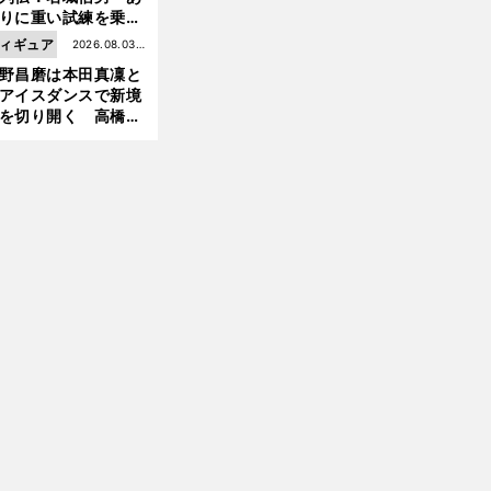
りに重い試練を乗り
前
え「大胆さ」と「巧
へ
ィギュア
2026.08.03更
」で築いた時代
野昌磨は本田真凜と
新
アイスダンスで新境
を切り開く 高橋大
の証言とも重なる課
と楽しさ