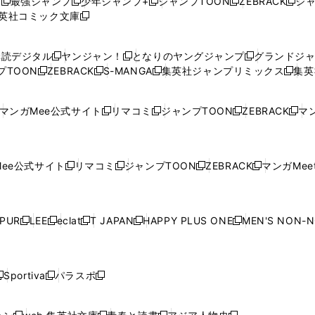
プ
最強ジャンプ
少年ジャンプ+
ジャンプTOON
ZEBRACK
ジ
新
新
新
新
新
英社コミック文庫
し
新
し
し
し
し
い
い
し
い
い
い
ウ
ウ
い
ウ
ウ
ウ
購読デジタル
ヤンジャン！
となりのヤングジャンプ
グランドジ
新
新
新
ィ
ィ
ウ
ィ
ィ
ィ
プTOON
ZEBRACK
S-MANGA
集英社ジャンプリミックス
集英
新
し
新
し
新
し
新
ン
ン
ィ
ン
ン
ン
し
い
し
い
し
い
し
ド
ド
ン
ド
ド
ド
い
ウ
い
ウ
い
ウ
い
ウ
ウ
ド
ウ
ウ
ウ
マンガMee公式サイト
リマコミ
ジャンプTOON
ZEBRACK
マン
新
新
新
新
ウ
ィ
ウ
ィ
ウ
ィ
ウ
で
で
ウ
で
で
で
し
し
し
し
し
ィ
ン
ィ
ン
ィ
ン
ィ
開
開
で
開
開
開
い
い
い
い
い
ン
ド
ン
ド
ン
ド
ン
く
く
開
く
く
く
ウ
ウ
ウ
ウ
ウ
ド
ウ
ド
ウ
ド
ウ
ド
ee公式サイト
リマコミ
ジャンプTOON
ZEBRACK
マンガMeet
く
新
新
新
新
ィ
ィ
ィ
ィ
ィ
ウ
で
ウ
で
ウ
で
ウ
し
し
し
し
ン
ン
ン
ン
ン
で
開
で
開
で
開
で
い
い
い
い
ド
ド
ド
ド
ド
開
く
開
く
開
く
開
ウ
ウ
ウ
ウ
ウ
ウ
ウ
ウ
ウ
PUR
LEE
eclat
T JAPAN
HAPPY PLUS ONE
MEN'S NON-
く
く
く
く
新
新
新
新
新
ィ
ィ
ィ
ィ
で
で
で
で
で
し
し
し
し
し
ン
ン
ン
ン
開
開
開
開
開
い
い
い
い
い
ド
ド
ド
ド
く
く
く
く
く
ウ
ウ
ウ
ウ
ウ
ウ
ウ
ウ
ウ
Sportiva
パラスポ
新
新
ィ
ィ
ィ
ィ
ィ
で
で
で
で
し
し
し
ン
ン
ン
ン
ン
開
開
開
開
い
い
い
ド
ド
ド
ド
ド