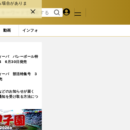
る場合がありま
マイペ
閉じ
検索
メニュ
ー
る
す
ジ
る
動画
インフォ
ィーバ バレーボール特
.4 6月30日発売
ィーバ 部活特集号 3
売
などのお知らせが届く
通知を受け取る方法につ