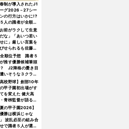
春制が導入されたJ1
ーグ2026－27シー
ンの行方はいかに!?
５人の識者が全順位
大胆予想
お前がラクして生意
だな」「あいつ若い
せに」厳しい言葉を
びせられるも佐藤慎
郎が貫いた誇りとフ
1全順位予想 識者５
ンへの思い
が推す優勝候補筆頭
？ J2降格の憂き目
遭いそうな３クラブ
は？
高校野球】創部10年
の甲子園初出場がす
てを変えた 健大高
・青栁監督が語る
機動破壊」はこうし
夏の甲子園2026】
生まれた
優勝は横浜じゃな
」 波乱必至の組み合
せで識者５人が選ん