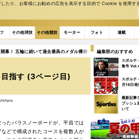
たり、お客様にお勧めの広告を表⽰する⽬的で Cookie を使⽤す
フ
その他球技
その他競技
モーター
フォト
連載
開幕！ 五輪に続いて過去最高のメダル獲得を目指す
編集部のおすすめ
3ページ目
スポルテ
集号 Vol
指す (3ページ目)
スポルテ
月16日発
最新記事
hiharu
プッシュ
いて
ったパラスノーボードが、平昌では
ブなどで構成されたコースを複数人が