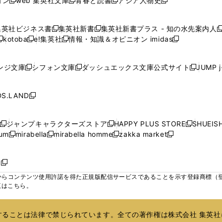
ョン
web 集英社文庫
青春と読書
アジア人物史
く
く
く
く
新
新
新
新
ウ
ウ
ウ
ウ
ウ
ウ
ウ
ウ
し
し
し
し
ィ
ィ
ィ
で
で
で
で
で
い
い
い
い
ン
ン
ン
集英社ビジネス書
集英社新書
集英社新書プラス - 知の水先案内人
開
開
開
開
開
新
新
新
ウ
ウ
ウ
ウ
ド
ド
ド
kotoba
e!集英社
情報・知識＆オピニオン imidas
く
く
く
く
く
新
し
新
し
新
ィ
ィ
ィ
ィ
ウ
ウ
ウ
し
し
い
し
い
し
ン
ン
ン
ン
で
で
で
い
い
ウ
い
ウ
い
ド
ド
ド
ド
ンジ文庫
シフォン文庫
ダッシュエックス文庫公式サイト
JUMP 
開
開
開
新
新
新
ウ
ウ
ィ
ウ
ィ
ウ
ウ
ウ
ウ
ウ
く
く
く
し
し
し
ィ
ィ
ン
ィ
ン
ィ
で
で
で
で
い
い
い
ン
ン
ド
ン
ド
ン
S.LAND
開
開
開
開
新
ウ
ウ
ウ
ド
ド
ウ
ド
ウ
ド
く
く
く
く
し
ィ
ィ
ィ
ウ
ウ
で
ウ
で
ウ
い
ン
ン
ン
ジャンプキャラクターズストア
HAPPY PLUS STORE
SHUEIS
で
で
開
で
開
で
新
新
新
ウ
ド
ド
ド
ium
mirabella
mirabella homme
zakka market
開
開
く
開
く
開
し
新
新
新
し
新
し
ィ
ウ
ウ
ウ
く
く
く
く
い
し
し
い
し
し
い
ン
で
で
で
ウ
い
い
ウ
い
い
ウ
ド
ボ
開
開
開
新
ィ
ウ
ウ
ィ
ウ
ウ
ィ
ウ
く
く
く
し
らコンテンツ使用許諾を得た正規版配信サービスであることを示す登録商標（登録番
ン
ィ
ィ
ン
ィ
ィ
ン
で
い
覧はこちら。
ド
ン
ン
ド
ン
ン
ド
開
ウ
ウ
ド
ド
ウ
ド
ド
ウ
く
ィ
で
ウ
ウ
で
ウ
ウ
で
ることは法律で禁じられています。全ての著作権は株式会社 集英社
ン
開
で
で
開
で
で
開