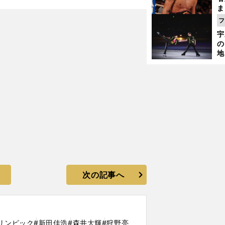
ま
越
フ
さ
宇
の
地
輔
題
次の記事へ
リンピック
#新田佳浩
#森井大輝
#狩野亮