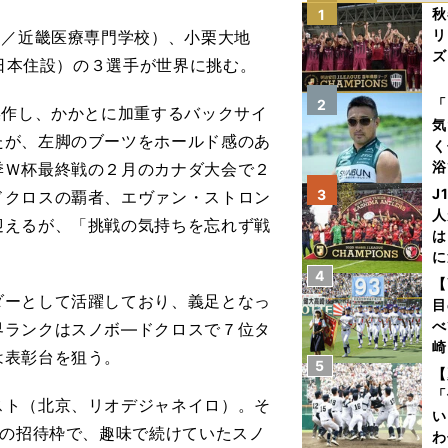
秋
1
リ
2／近畿医療専門学校）、小栗大地
ズ
新日本住設）の３選手が世界に挑む。
を
「
2
操作し、かかとに加重するバックサイ
気
たが、左脚のブーツをホールド感のあ
く
浴
季Ｗ杯最終戦の２月のカナダ大会で２
太
J
3
ドクロスの覇者、エヴァン・ストロン
ァ
人
迎えるが、「挑戦の気持ちを忘れず戦
は
に
4
と
【
ーとして活躍しており、義足となっ
目
べ
界ランクはスノボ―ドクロスで７位タ
崎
は表彰台を狙う。
5
「
【
て
「
ト（北京、リオデジャネイロ）。そ
い
）の招待枠で、趣味で続けていたスノ
わ