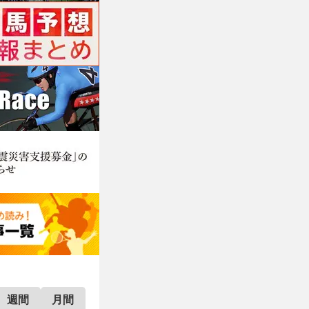
週間
月間