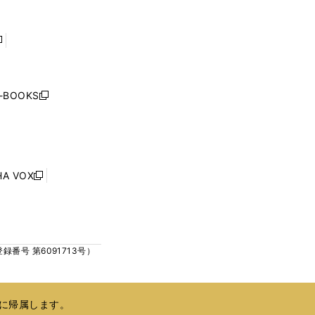
く
く
ウ
ウ
で
で
開
開
く
く
し
い
ウ
j-BOOKS
新
ィ
し
ン
い
ド
ウ
ウ
ィ
で
ン
HA VOX
開
新
ド
く
し
ウ
い
で
ウ
開
ィ
く
号 第6091713号）
ン
ド
ウ
で
に帰属します。
開