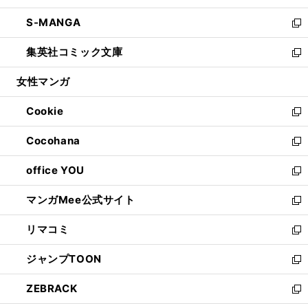
開
ウ
ン
ウ
し
S-MANGA
く
で
ド
ィ
い
新
開
ウ
ン
ウ
し
集英社コミック文庫
く
で
ド
ィ
い
新
開
ウ
ン
ウ
し
女性マンガ
く
で
ド
ィ
い
開
ウ
ン
ウ
Cookie
く
で
ド
ィ
新
開
ウ
ン
し
Cocohana
く
で
ド
い
新
開
ウ
ウ
し
office YOU
く
で
ィ
い
新
開
ン
ウ
し
マンガMee公式サイト
く
ド
ィ
い
新
ウ
ン
ウ
し
リマコミ
で
ド
ィ
い
新
開
ウ
ン
ウ
し
ジャンプTOON
く
で
ド
ィ
い
新
開
ウ
ン
ウ
し
ZEBRACK
く
で
ド
ィ
い
新
開
ウ
ン
ウ
し