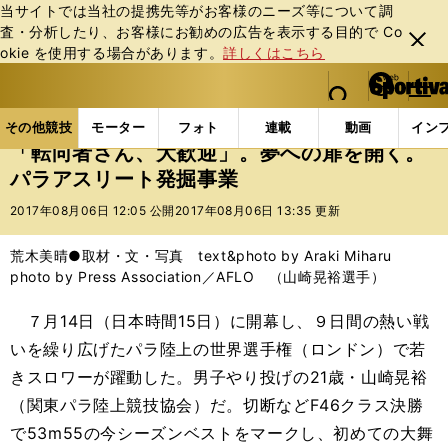
当サイトでは当社の提携先等がお客様のニーズ等について調
査・分析したり、お客様にお勧めの広告を表⽰する⽬的で Co
閉じ
okie を使⽤する場合があります。
詳しくはこちら
る
マイペ
web Sportiva (webスポルティーバ)
検索
メニュ
we
ー
その他競技の記事一覧
パラスポーツ
「転向者さん
b
ジ
その他競技
モーター
フォト
連載
動画
イン
ス
「転向者さん、大歓迎」。夢への扉を開く。
ポ
パラアスリート発掘事業
ル
テ
2017年08月06日 12:05 公開
2017年08月06日 13:35 更新
ィ
ー
荒木美晴●取材・文・写真 text&photo by Araki Miharu
バ
photo by Press Association／AFLO （山崎晃裕選手）
７月14日（日本時間15日）に開幕し、９日間の熱い戦
いを繰り広げたパラ陸上の世界選手権（ロンドン）で若
きスロワーが躍動した。男子やり投げの21歳・山崎晃裕
（関東パラ陸上競技協会）だ。切断などF46クラス決勝
で53m55の今シーズンベストをマークし、初めての大舞