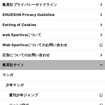
し
じ
集英社プライバシーガイドライン
い
る
ウ
SHUEISHA Privacy Guideline
ィ
ン
Setting of Cookies
ド
ウ
web Sportivaについて
で
開
Web Sportivaについてのお問い合わせ
く
新
し
広告についてのお問い合わせ
い
ウ
集英社サイト
ィ
開
ン
く/
マンガ
ド
閉
ウ
じ
少年マンガ
で
る
開
週刊少年ジャンプ
く
新
し