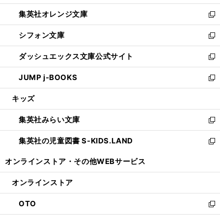
開
ウ
ン
し
集英社オレンジ文庫
く
で
ド
い
新
開
ウ
ウ
し
シフォン文庫
く
で
ィ
い
新
開
ン
ウ
し
ダッシュエックス文庫公式サイト
く
ド
ィ
い
新
ウ
ン
ウ
し
JUMP j-BOOKS
で
ド
ィ
い
新
開
ウ
ン
ウ
し
キッズ
く
で
ド
ィ
い
開
ウ
ン
ウ
集英社みらい文庫
く
で
ド
ィ
新
開
ウ
ン
し
集英社の児童図書 S-KIDS.LAND
く
で
ド
い
新
開
ウ
ウ
し
オンラインストア・
その他WEBサービス
く
で
ィ
い
開
ン
ウ
オンラインストア
く
ド
ィ
ウ
ン
OTO
で
ド
新
開
ウ
し