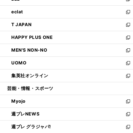
い
新
開
ウ
ン
ウ
し
eclat
く
で
ド
ィ
い
新
開
ウ
ン
ウ
し
T JAPAN
く
で
ド
ィ
い
新
開
ウ
ン
ウ
し
HAPPY PLUS ONE
く
で
ド
ィ
い
新
開
ウ
ン
ウ
し
MEN'S NON-NO
く
で
ド
ィ
い
新
開
ウ
ン
ウ
し
UOMO
く
で
ド
ィ
い
新
開
ウ
ン
ウ
し
集英社オンライン
く
で
ド
ィ
い
新
開
ウ
ン
ウ
し
芸能・情報・スポーツ
く
で
ド
ィ
い
開
ウ
ン
ウ
Myojo
く
で
ド
ィ
新
開
ウ
ン
し
週プレNEWS
く
で
ド
い
新
開
ウ
ウ
し
週プレ グラジャパ!
く
で
ィ
い
新