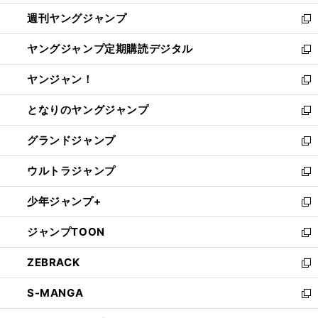
開
ウ
ン
ウ
週刊ヤングジャンプ
く
で
ド
ィ
新
開
ウ
ン
し
ヤングジャンプ定期購読デジタル
く
で
ド
い
新
開
ウ
ウ
し
ヤンジャン！
く
で
ィ
い
新
開
ン
ウ
し
となりのヤングジャンプ
く
ド
ィ
い
新
ウ
ン
ウ
し
グランドジャンプ
で
ド
ィ
い
新
開
ウ
ン
ウ
し
ウルトラジャンプ
く
で
ド
ィ
い
新
開
ウ
ン
ウ
し
少年ジャンプ+
く
で
ド
ィ
い
新
開
ウ
ン
ウ
し
ジャンプTOON
く
で
ド
ィ
い
新
開
ウ
ン
ウ
し
ZEBRACK
く
で
ド
ィ
い
新
開
ウ
ン
ウ
し
S-MANGA
く
で
ド
ィ
い
新
開
ウ
ン
ウ
し