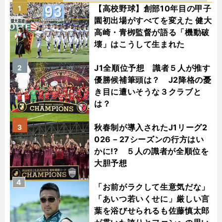
【高校野球】創部10年目の甲子
1
園初出場がすべてを変えた 健大
高崎・青栁監督が語る「機動破
壊」はこうして生まれた
J1全順位予想 識者５人が推す
2
優勝候補筆頭は？ J2降格の憂
き目に遭いそうな３クラブと
は？
秋春制が導入されたJ1リーグ2
3
026－27シーズンの行方はい
かに!? ５人の識者が全順位を
大胆予想
4
「お前がラクして生意気だな」
「あいつ若いくせに」厳しい言
葉を浴びせられるも佐藤慎太郎