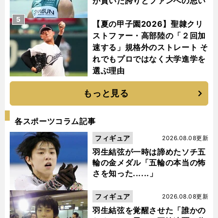
が貫いた誇りとファンへの思い
5
【夏の甲子園2026】聖隷クリ
ストファー・高部陸の「２回加
速する」規格外のストレート そ
れでもプロではなく大学進学を
選ぶ理由
もっと見る
各スポーツコラム記事
フィギュア
2026.08.08更新
羽生結弦が一時は諦めたソチ五
輪の金メダル「五輪の本当の怖
さを知った......」
フィギュア
2026.08.08更新
羽生結弦を覚醒させた「誰かの