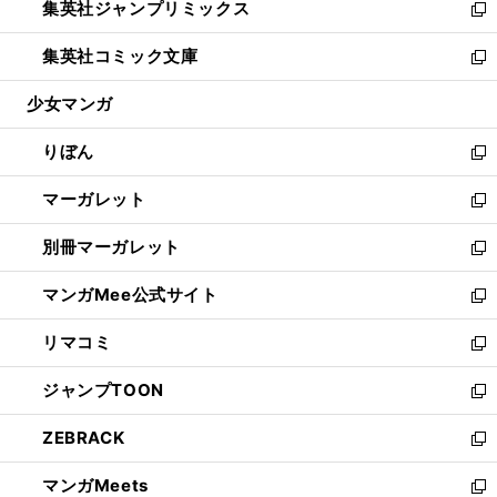
集英社ジャンプリミックス
く
で
ド
ィ
い
新
開
ウ
ン
ウ
し
集英社コミック文庫
く
で
ド
ィ
い
新
開
ウ
ン
ウ
し
少女マンガ
く
で
ド
ィ
い
開
ウ
ン
ウ
りぼん
く
で
ド
ィ
新
開
ウ
ン
し
マーガレット
く
で
ド
い
新
開
ウ
ウ
し
別冊マーガレット
く
で
ィ
い
新
開
ン
ウ
し
マンガMee公式サイト
く
ド
ィ
い
新
ウ
ン
ウ
し
リマコミ
で
ド
ィ
い
新
開
ウ
ン
ウ
し
ジャンプTOON
く
で
ド
ィ
い
新
開
ウ
ン
ウ
し
ZEBRACK
く
で
ド
ィ
い
新
開
ウ
ン
ウ
し
マンガMeets
く
で
ド
ィ
い
新