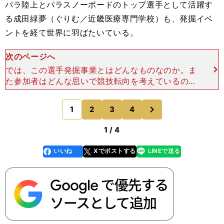
パラ陸上とパラスノーボードのトップ選手として活躍す
る成田緑夢（ぐりむ／近畿医療専門学校）も、発掘イベ
ントを経て世界に羽ばたいている。
次のページへ
では、この選手発掘事業とはどんなものなのか。ま
た参加者はどんな思いで競技転向を考えているのだ
ろうか。７月17日に大阪市の長居障がい者スポーツ
センターで開かれた、日本パラリンピック委員会
次
1
2
3
4
のページへ
（JPC）選手発
1 / 4
いいね
Xでポストする
LINEで送る
line
faceboo
x
k