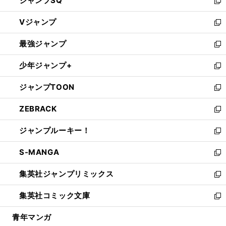
ジャンプSQ
い
新
ウ
し
Vジャンプ
ィ
い
新
ン
ウ
し
最強ジャンプ
ド
ィ
い
新
ウ
ン
ウ
し
少年ジャンプ+
で
ド
ィ
い
新
開
ウ
ン
ウ
し
ジャンプTOON
く
で
ド
ィ
い
新
開
ウ
ン
ウ
し
ZEBRACK
く
で
ド
ィ
い
新
開
ウ
ン
ウ
し
ジャンプルーキー！
く
で
ド
ィ
い
新
開
ウ
ン
ウ
し
S-MANGA
く
で
ド
ィ
い
新
開
ウ
ン
ウ
し
集英社ジャンプリミックス
く
で
ド
ィ
い
新
開
ウ
ン
ウ
し
集英社コミック文庫
く
で
ド
ィ
い
新
開
ウ
ン
ウ
し
青年マンガ
く
で
ド
ィ
い