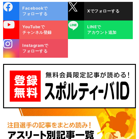
cebo
X
Facebookで
Xでフォローする
ok
フォローする
uTube
LINE
YouTubeで
LINEで
チャンネル登録
アカウント追加
stagra
Instagramで
m
フォローする