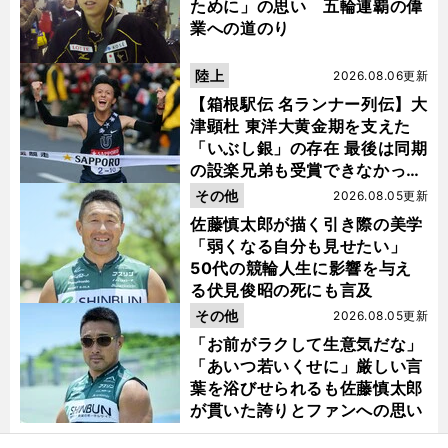
ために」の思い 五輪連覇の偉
業への道のり
陸上
2026.08.06更新
【箱根駅伝 名ランナー列伝】大
津顕杜 東洋大黄金期を支えた
「いぶし銀」の存在 最後は同期
の設楽兄弟も受賞できなかった
金栗杯に輝く
その他
2026.08.05更新
佐藤慎太郎が描く引き際の美学
「弱くなる自分も見せたい」
50代の競輪人生に影響を与え
る伏見俊昭の死にも言及
その他
2026.08.05更新
「お前がラクして生意気だな」
「あいつ若いくせに」厳しい言
葉を浴びせられるも佐藤慎太郎
が貫いた誇りとファンへの思い