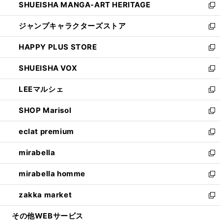
SHUEISHA MANGA-ART HERITAGE
く
で
い
新
開
ウ
し
ジャンプキャラクターズストア
く
ィ
い
新
ン
ウ
し
HAPPY PLUS STORE
ド
ィ
い
新
ウ
ン
ウ
し
SHUEISHA VOX
で
ド
ィ
い
新
開
ウ
ン
ウ
し
LEEマルシェ
く
で
ド
ィ
い
新
開
ウ
ン
ウ
し
SHOP Marisol
く
で
ド
ィ
い
新
開
ウ
ン
ウ
し
eclat premium
く
で
ド
ィ
い
新
開
ウ
ン
ウ
し
mirabella
く
で
ド
ィ
い
新
開
ウ
ン
ウ
し
mirabella homme
く
で
ド
ィ
い
新
開
ウ
ン
ウ
し
zakka market
く
で
ド
ィ
い
新
開
ウ
ン
ウ
し
その他WEBサービス
く
で
ド
ィ
い