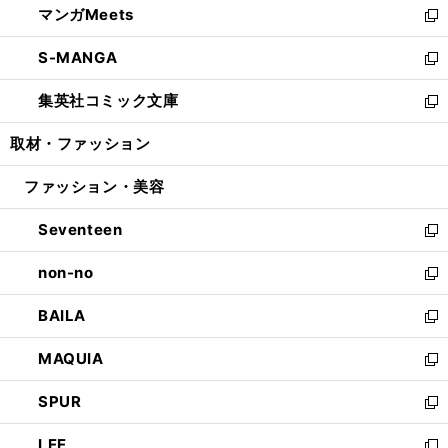
マンガMeets
く
で
ド
ィ
い
新
開
ウ
ン
ウ
し
S-MANGA
く
で
ド
ィ
い
新
開
ウ
ン
ウ
し
集英社コミック文庫
く
で
ド
ィ
い
新
開
ウ
ン
ウ
し
取材・ファッション
く
で
ド
ィ
い
開
ウ
ン
ウ
ファッション・美容
く
で
ド
ィ
開
ウ
ン
Seventeen
く
で
ド
新
開
ウ
し
non-no
く
で
い
新
開
ウ
し
BAILA
く
ィ
い
新
ン
ウ
し
MAQUIA
ド
ィ
い
新
ウ
ン
ウ
し
SPUR
で
ド
ィ
い
新
開
ウ
ン
ウ
し
LEE
く
で
ド
ィ