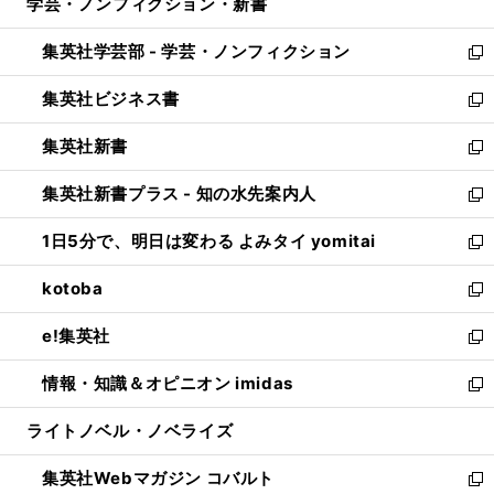
学芸・ノンフィクション・新書
く
で
ド
ィ
い
開
ウ
ン
ウ
集英社学芸部 - 学芸・ノンフィクション
く
で
ド
ィ
新
開
ウ
ン
し
集英社ビジネス書
く
で
ド
い
新
開
ウ
ウ
し
集英社新書
く
で
ィ
い
新
開
ン
ウ
し
集英社新書プラス - 知の水先案内人
く
ド
ィ
い
新
ウ
ン
ウ
し
1日5分で、明日は変わる よみタイ yomitai
で
ド
ィ
い
新
開
ウ
ン
ウ
し
kotoba
く
で
ド
ィ
い
新
開
ウ
ン
ウ
し
e!集英社
く
で
ド
ィ
い
新
開
ウ
ン
ウ
し
情報・知識＆オピニオン imidas
く
で
ド
ィ
い
新
開
ウ
ン
ウ
し
ライトノベル・ノベライズ
く
で
ド
ィ
い
開
ウ
ン
ウ
集英社Webマガジン コバルト
く
で
ド
ィ
新