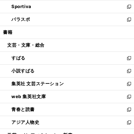
開
ン
ウ
し
Sportiva
く
ド
ィ
い
新
ウ
ン
ウ
し
パラスポ
で
ド
ィ
い
新
開
ウ
ン
ウ
し
書籍
く
で
ド
ィ
い
開
ウ
ン
ウ
文芸・文庫・総合
く
で
ド
ィ
開
ウ
ン
すばる
く
で
ド
新
開
ウ
し
小説すばる
く
で
い
新
開
ウ
し
集英社 文芸ステーション
く
ィ
い
新
ン
ウ
し
web 集英社文庫
ド
ィ
い
新
ウ
ン
ウ
し
青春と読書
で
ド
ィ
い
新
開
ウ
ン
ウ
し
アジア人物史
く
で
ド
ィ
い
新
開
ウ
ン
ウ
し