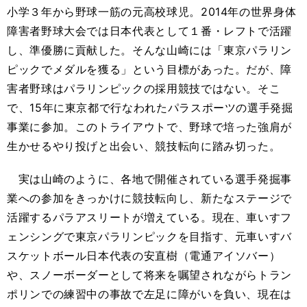
小学３年から野球一筋の元高校球児。2014年の世界身体
障害者野球大会では日本代表として１番・レフトで活躍
し、準優勝に貢献した。そんな山崎には「東京パラリン
ピックでメダルを獲る」という目標があった。だが、障
害者野球はパラリンピックの採用競技ではない。そこ
で、15年に東京都で行なわれたパラスポーツの選手発掘
事業に参加。このトライアウトで、野球で培った強肩が
生かせるやり投げと出会い、競技転向に踏み切った。
実は山崎のように、各地で開催されている選手発掘事
業への参加をきっかけに競技転向し、新たなステージで
活躍するパラアスリートが増えている。現在、車いすフ
ェンシングで東京パラリンピックを目指す、元車いすバ
スケットボール日本代表の安直樹（電通アイソバー）
や、スノーボーダーとして将来を嘱望されながらトラン
ポリンでの練習中の事故で左足に障がいを負い、現在は