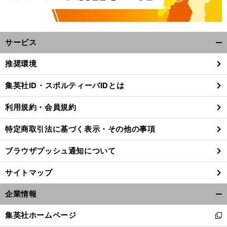
サービス
開
く/
推奨環境
閉
じ
集英社ID・スポルティーバIDとは
る
利用規約・会員規約
特定商取引法に基づく表示・その他の事項
ブラウザプッシュ通知について
サイトマップ
企業情報
開
あ
」
前
く/
集英社ホームページ
へ
新
閉