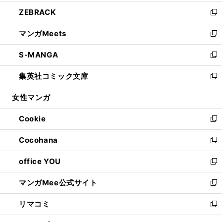
開
ウ
ン
ウ
し
ZEBRACK
く
で
ド
ィ
い
新
開
ウ
ン
ウ
し
マンガMeets
く
で
ド
ィ
い
新
開
ウ
ン
ウ
し
S-MANGA
く
で
ド
ィ
い
新
開
ウ
ン
ウ
し
集英社コミック文庫
く
で
ド
ィ
い
新
開
ウ
ン
ウ
し
女性マンガ
く
で
ド
ィ
い
開
ウ
ン
ウ
Cookie
く
で
ド
ィ
新
開
ウ
ン
し
Cocohana
く
で
ド
い
新
開
ウ
ウ
し
office YOU
く
で
ィ
い
新
開
ン
ウ
し
マンガMee公式サイト
く
ド
ィ
い
新
ウ
ン
ウ
し
リマコミ
で
ド
ィ
い
新
開
ウ
ン
ウ
し