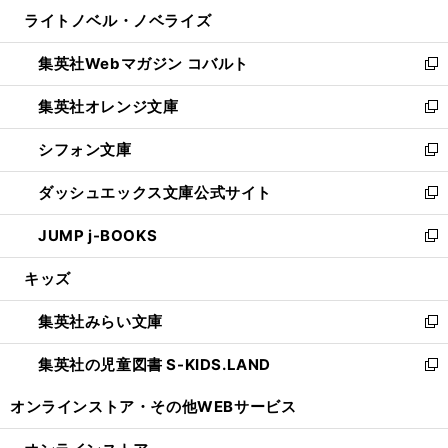
ン
ウ
し
ライトノベル・ノベライズ
く
で
ド
ィ
い
開
ウ
ン
ウ
集英社Webマガジン コバルト
く
で
ド
ィ
新
開
ウ
ン
し
集英社オレンジ文庫
く
で
ド
い
新
開
ウ
ウ
し
シフォン文庫
く
で
ィ
い
新
開
ン
ウ
し
ダッシュエックス文庫公式サイト
く
ド
ィ
い
新
ウ
ン
ウ
し
JUMP j-BOOKS
で
ド
ィ
い
新
開
ウ
ン
ウ
し
キッズ
く
で
ド
ィ
い
開
ウ
ン
ウ
集英社みらい文庫
く
で
ド
ィ
新
開
ウ
ン
し
集英社の児童図書 S-KIDS.LAND
く
で
ド
い
新
開
ウ
ウ
し
オンラインストア・
その他WEBサービス
く
で
ィ
い
開
ン
ウ