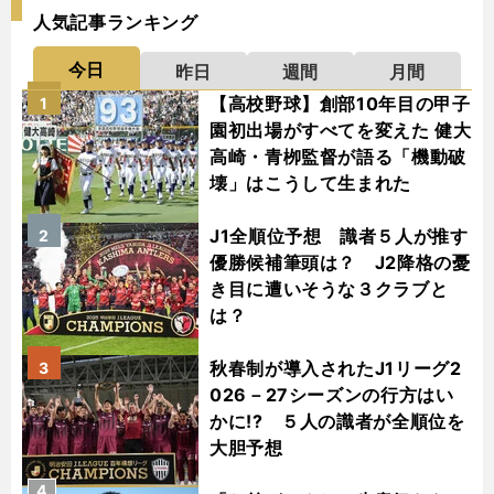
人気記事ランキング
今日
昨日
週間
月間
【高校野球】創部10年目の甲子
1
園初出場がすべてを変えた 健大
高崎・青栁監督が語る「機動破
壊」はこうして生まれた
J1全順位予想 識者５人が推す
2
優勝候補筆頭は？ J2降格の憂
き目に遭いそうな３クラブと
は？
秋春制が導入されたJ1リーグ2
3
026－27シーズンの行方はい
かに!? ５人の識者が全順位を
大胆予想
4