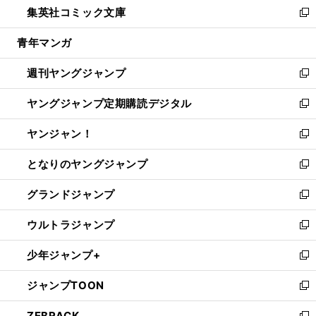
集英社コミック文庫
く
で
ド
ィ
い
新
開
ウ
ン
ウ
し
青年マンガ
く
で
ド
ィ
い
開
ウ
ン
ウ
週刊ヤングジャンプ
く
で
ド
ィ
新
開
ウ
ン
し
ヤングジャンプ定期購読デジタル
く
で
ド
い
新
開
ウ
ウ
し
ヤンジャン！
く
で
ィ
い
新
開
ン
ウ
し
となりのヤングジャンプ
く
ド
ィ
い
新
ウ
ン
ウ
し
グランドジャンプ
で
ド
ィ
い
新
開
ウ
ン
ウ
し
ウルトラジャンプ
く
で
ド
ィ
い
新
開
ウ
ン
ウ
し
少年ジャンプ+
く
で
ド
ィ
い
新
開
ウ
ン
ウ
し
ジャンプTOON
く
で
ド
ィ
い
新
開
ウ
ン
ウ
し
ZEBRACK
く
で