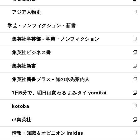
開
ウ
ン
ウ
し
アジア人物史
く
で
ド
ィ
い
新
開
ウ
ン
ウ
し
学芸・ノンフィクション・新書
く
で
ド
ィ
い
開
ウ
ン
ウ
集英社学芸部 - 学芸・ノンフィクション
く
で
ド
ィ
新
開
ウ
ン
し
集英社ビジネス書
く
で
ド
い
新
開
ウ
ウ
し
集英社新書
く
で
ィ
い
新
開
ン
ウ
し
集英社新書プラス - 知の水先案内人
く
ド
ィ
い
新
ウ
ン
ウ
し
1日5分で、明日は変わる よみタイ yomitai
で
ド
ィ
い
新
開
ウ
ン
ウ
し
kotoba
く
で
ド
ィ
い
新
開
ウ
ン
ウ
し
e!集英社
く
で
ド
ィ
い
新
開
ウ
ン
ウ
し
情報・知識＆オピニオン imidas
く
で
ド
ィ
い
新
開
ウ