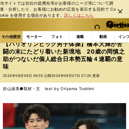
当サイトでは当社の提携先等がお客様のニーズ等について調
査・分析したり、お客様にお勧めの広告を表⽰する⽬的で Co
閉じ
okie を使⽤する場合があります。
詳しくはこちら
る
マイペ
web Sportiva (webスポルティーバ)
検索
メニュ
we
ー
その他競技の記事一覧
その他競技
その他
【パ
b
ジ
その他競技
モーター
フォト
連載
動画
イン
ス
【パリオリンピック男子体操】橋本大輝が苦
ポ
闘の末にたどり着いた新境地 20歳の岡慎之
ル
助がつないだ個人総合日本勢五輪４連覇の意
テ
ィ
味
ー
2024年08月06日 06:55 公開
2024年08月07日 07:20 更新
バ
折山淑美●取材・文 text by Oriyama Toshimi