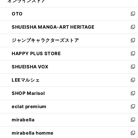
オンラインストア
く
ド
ィ
ウ
ン
OTO
で
ド
新
開
ウ
し
SHUEISHA MANGA-ART HERITAGE
く
で
い
新
開
ウ
し
ジャンプキャラクターズストア
く
ィ
い
新
ン
ウ
し
HAPPY PLUS STORE
ド
ィ
い
新
ウ
ン
ウ
し
SHUEISHA VOX
で
ド
ィ
い
新
開
ウ
ン
ウ
し
LEEマルシェ
く
で
ド
ィ
い
新
開
ウ
ン
ウ
し
SHOP Marisol
く
で
ド
ィ
い
新
開
ウ
ン
ウ
し
eclat premium
く
で
ド
ィ
い
新
開
ウ
ン
ウ
し
mirabella
く
で
ド
ィ
い
新
開
ウ
ン
ウ
し
mirabella homme
く
で
ド
ィ
い
新