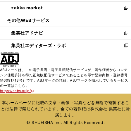
開
ウ
ン
ウ
し
zakka market
く
で
ド
ィ
い
新
開
ウ
ン
ウ
し
その他WEBサービス
く
で
ド
ィ
い
開
ウ
ン
ウ
集英社アドナビ
く
で
ド
ィ
新
開
ウ
ン
し
集英社エディターズ・ラボ
く
で
ド
い
新
開
ウ
ウ
し
く
で
ィ
い
開
ン
ウ
ABJマークは、この電子書店・電子書籍配信サービスが、著作権者からコンテ
く
ド
ィ
ンツ使用許諾を得た正規版配信サービスであることを示す登録商標（登録番号
ウ
ン
第6091713号）です。ABJマークの詳細、ABJマークを掲示しているサービス
で
ド
の一覧はこちら。
開
ウ
https://aebs.or.jp/
新
く
で
し
い
開
本ホームページに記載の文章・画像・写真などを無断で複製するこ
ウ
く
とは法律で禁じられています。全ての著作権は株式会社 集英社に帰
ィ
属します。
ン
ド
© SHUEISHA Inc. All Rights Reserved.
ウ
で