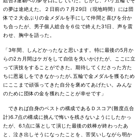
総合3連覇への夢を口にしていた。しかし、パリ五輪でそ
の夢は途絶えた。２日前の７月29日（現地時間）には団
体で２大会ぶりの金メダルを手にして仲間と喜びを分か
ち合ったが、男子個人総合を６位で終えた31日、声を震
わせ、胸中を語った。
「3年間、しんどかったなと思います。特に最後の5月か
らの2カ月間はケガをして自信を失いかけたが、ここに立
って演技をすることができた。期待してくださった方た
ちに恩返しをできなかったが､五輪で金メダルを獲るため
にここまで頑張ってきた自分を褒めてあげたい。みんな
のために団体の金を獲れたことが幸せです」
できれば自身のベストの構成であるＤスコア(難度点合
計)6.7点の構成に挑んで悔いを残さないようにしたかっ
たが、6.1点に落として演じた最後の鉄棒が終わったあ
と、泣き出しそうになったことを、苦笑いしながら明か