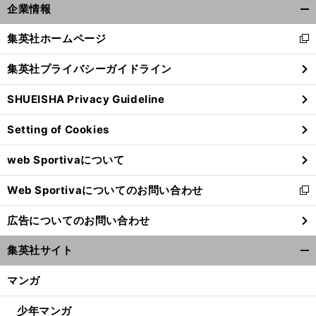
企業情報
開
く/
集英社ホームページ
新
閉
し
じ
集英社プライバシーガイドライン
い
る
ウ
SHUEISHA Privacy Guideline
ィ
ン
Setting of Cookies
ド
ウ
web Sportivaについて
で
開
Web Sportivaについてのお問い合わせ
く
新
し
広告についてのお問い合わせ
い
ウ
集英社サイト
ィ
開
ン
く/
マンガ
ド
閉
ウ
じ
少年マンガ
で