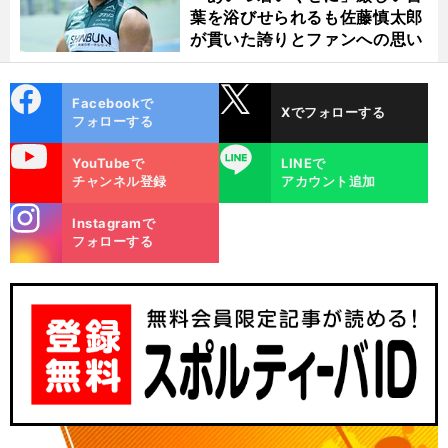
、
前
葉を浴びせられるも佐藤慎太郎
へ
が貫いた誇りとファンへの思い
cebo
X
Facebookで
Xでフォローする
ok
フォローする
uTube
LINE
YouTubeで
LINEで
チャンネル登録
アカウント追加
stagra
Instagramで
m
フォローする