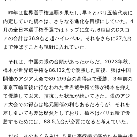
昨年は世界選手権連覇を果たし､早々とパリ五輪代表に
内定していた橋本は、さらなる進化を目標にしていた。4
月の全日本選手権予選ではトップに立ち､6種目のDスコ
アの合計は36.9点と超ハイレベル。それをさらに37点台
まで伸ばすことも視野に入れていた。
それは、中国の張の台頭があったからだ。2023年秋、
橋本が世界選手権を86.132点で優勝した直後、張は中国
開催のアジア大会で89.299点の高得点で優勝。３年前の
東京五輪直後に行なわれた世界選手権で張が橋本を抑え
て優勝して以来、拮抗した状況が続いてきた。張のアジ
ア大会での得点は地元開催の利もあるだろうが、それを
差し引いても差は歴然としており、橋本はパリ五輪で優
勝するためには、88.5点台が必要になると考えていた。
だが、そのもくろみは､５月に平行棒で痛めた右手中指