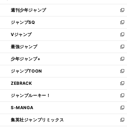
る
開
週刊少年ジャンプ
く
新
し
ジャンプSQ
い
新
ウ
し
Vジャンプ
ィ
い
新
ン
ウ
し
最強ジャンプ
ド
ィ
い
新
ウ
ン
ウ
し
少年ジャンプ+
で
ド
ィ
い
新
開
ウ
ン
ウ
し
ジャンプTOON
く
で
ド
ィ
い
新
開
ウ
ン
ウ
し
ZEBRACK
く
で
ド
ィ
い
新
開
ウ
ン
ウ
し
ジャンプルーキー！
く
で
ド
ィ
い
新
開
ウ
ン
ウ
し
S-MANGA
く
で
ド
ィ
い
新
開
ウ
ン
ウ
し
集英社ジャンプリミックス
く
で
ド
ィ
い
新
開
ウ
ン
ウ
し