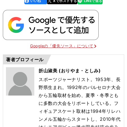
いいね
Xでポストする
LINEで送る
line
faceboo
x
k
Googleの「優先ソース」について
著者プロフィール
折山淑美 (おりやま・としみ)
スポーツジャーナリスト。1953年、長
野県生まれ。1992年のバルセロナ大会
から五輪取材を始め、夏季・冬季とも
に多数の大会をリポートしている。フ
ィギュアスケート取材は1994年リレハ
ンメル五輪からスタートし、2010年代
はシニアデビュー後の羽生結弦の歩み