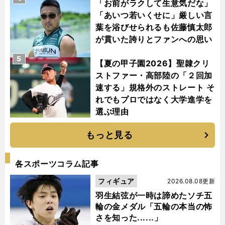
「お前がラクして生意気だな」
「あいつ若いくせに」厳しい言
葉を浴びせられるも佐藤慎太郎
が貫いた誇りとファンへの思い
5
【夏の甲子園2026】聖隷クリ
ストファー・高部陸の「２回加
速する」規格外のストレート そ
れでもプロではなく大学進学を
選ぶ理由
もっと見る
各スポーツコラム記事
フィギュア
2026.08.08更新
羽生結弦が一時は諦めたソチ五
輪の金メダル「五輪の本当の怖
さを知った......」