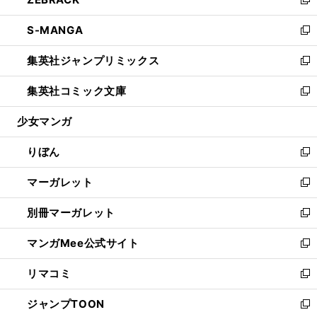
ド
ィ
い
新
開
ウ
ン
ウ
し
S-MANGA
く
で
ド
ィ
い
新
開
ウ
ン
ウ
し
集英社ジャンプリミックス
く
で
ド
ィ
い
新
開
ウ
ン
ウ
し
集英社コミック文庫
く
で
ド
ィ
い
新
開
ウ
ン
ウ
し
少女マンガ
く
で
ド
ィ
い
開
ウ
ン
ウ
りぼん
く
で
ド
ィ
新
開
ウ
ン
し
マーガレット
く
で
ド
い
新
開
ウ
ウ
し
別冊マーガレット
く
で
ィ
い
新
開
ン
ウ
し
マンガMee公式サイト
く
ド
ィ
い
新
ウ
ン
ウ
し
リマコミ
で
ド
ィ
い
新
開
ウ
ン
ウ
し
ジャンプTOON
く
で
ド
ィ
い
新