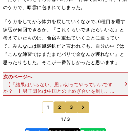
のケガで、暗雲に包まれてしまった。
「ケガをしてから体力を戻していくなかで､6種目を通す
練習が何回できるか。『これくらいできたらいいな』と
考えていたものは、合宿を重ねていくごとに違ってい
て。みんなには順風満帆だと言われても、自分の中では
『こんな練習ではまだまだパリで金なんか獲れない』と
思ったりもした。そこが一番苦しかったと思います」
次のページへ
【「結果はいらない。思い切ってやっていいです
か？」】男子団体は中国とのせめぎ合いを制し、２
大会ぶりの頂点に photo by JMPA 個人総合予
選のあと、29日の団体戦前のミーティングで、橋
次
1
2
3
のページへ
本はほ
1 / 3