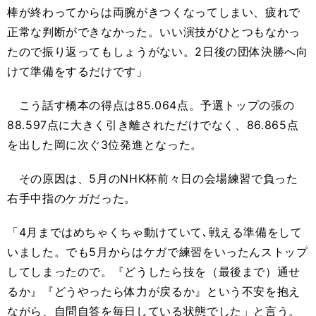
棒が終わってからは両腕がきつくなってしまい、疲れで
正常な判断ができなかった。いい演技がひとつもなかっ
たので振り返ってもしょうがない。2日後の団体決勝へ向
けて準備をするだけです」
こう話す橋本の得点は85.064点。予選トップの張の
88.597点に大きく引き離されただけでなく、86.865点
を出した岡に次ぐ3位発進となった。
その原因は、5月のNHK杯前々日の会場練習で負った
右手中指のケガだった。
「4月まではめちゃくちゃ動けていて､戦える準備をして
いました。でも5月からはケガで練習をいったんストップ
してしまったので。『どうしたら技を（最後まで）通せ
るか』『どうやったら体力が戻るか』という不安を抱え
ながら、自問自答を毎日している状態でした」と言う。