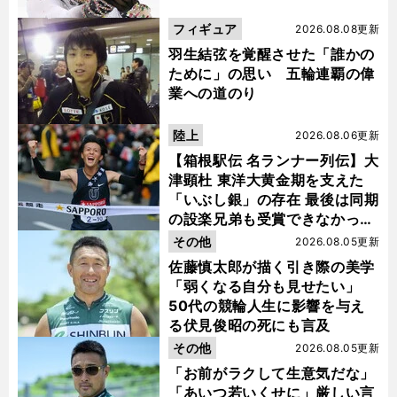
フィギュア
2026.08.08更新
羽生結弦を覚醒させた「誰かの
ために」の思い 五輪連覇の偉
業への道のり
陸上
2026.08.06更新
【箱根駅伝 名ランナー列伝】大
津顕杜 東洋大黄金期を支えた
「いぶし銀」の存在 最後は同期
の設楽兄弟も受賞できなかった
金栗杯に輝く
その他
2026.08.05更新
佐藤慎太郎が描く引き際の美学
「弱くなる自分も見せたい」
50代の競輪人生に影響を与え
る伏見俊昭の死にも言及
その他
2026.08.05更新
「お前がラクして生意気だな」
「あいつ若いくせに」厳しい言