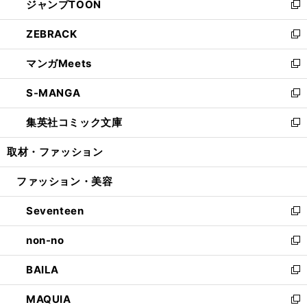
ジャンプTOON
く
で
ド
ィ
い
新
開
ウ
ン
ウ
し
ZEBRACK
く
で
ド
ィ
い
新
開
ウ
ン
ウ
し
マンガMeets
く
で
ド
ィ
い
新
開
ウ
ン
ウ
し
S-MANGA
く
で
ド
ィ
い
新
開
ウ
ン
ウ
し
集英社コミック文庫
く
で
ド
ィ
い
新
開
ウ
ン
ウ
し
取材・ファッション
く
で
ド
ィ
い
開
ウ
ン
ウ
ファッション・美容
く
で
ド
ィ
開
ウ
ン
Seventeen
く
で
ド
新
開
ウ
し
non-no
く
で
い
新
開
ウ
し
BAILA
く
ィ
い
新
ン
ウ
し
MAQUIA
ド
ィ
い
新