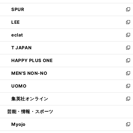
ウ
ン
ウ
し
SPUR
で
ド
ィ
い
新
開
ウ
ン
ウ
し
LEE
く
で
ド
ィ
い
新
開
ウ
ン
ウ
し
eclat
く
で
ド
ィ
い
新
開
ウ
ン
ウ
し
T JAPAN
く
で
ド
ィ
い
新
開
ウ
ン
ウ
し
HAPPY PLUS ONE
く
で
ド
ィ
い
新
開
ウ
ン
ウ
し
MEN'S NON-NO
く
で
ド
ィ
い
新
開
ウ
ン
ウ
し
UOMO
く
で
ド
ィ
い
新
開
ウ
ン
ウ
し
集英社オンライン
く
で
ド
ィ
い
新
開
ウ
ン
ウ
し
芸能・情報・スポーツ
く
で
ド
ィ
い
開
ウ
ン
ウ
Myojo
く
で
ド
ィ
新
開
ウ
ン
し