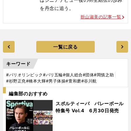
を丹念に追う。
折山淑美の記事一覧
一覧に戻る
キーワード
#パリオリンピック
#パリ五輪
#個人総合
#団体
#岡慎之助
#杉野正尭
#橋本大輝
#男子体操
#萱和磨
#谷川航
編集部のおすすめ
スポルティーバ バレーボール
特集号 Vol.4 6月30日発売