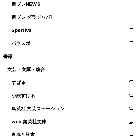
週プレNEWS
く
で
ド
い
新
開
ウ
ウ
し
週プレ グラジャパ!
く
で
ィ
い
新
開
ン
ウ
し
Sportiva
く
ド
ィ
い
新
ウ
ン
ウ
し
パラスポ
で
ド
ィ
い
新
開
ウ
ン
ウ
し
書籍
く
で
ド
ィ
い
開
ウ
ン
ウ
文芸・文庫・総合
く
で
ド
ィ
開
ウ
ン
すばる
く
で
ド
新
開
ウ
し
小説すばる
く
で
い
新
開
ウ
し
集英社 文芸ステーション
く
ィ
い
新
ン
ウ
し
web 集英社文庫
ド
ィ
い
新
ウ
ン
ウ
し
青春と読書
で
ド
ィ
い
新