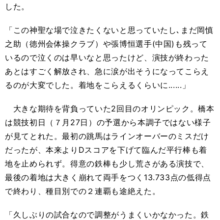
した。
「この神聖な場で泣きたくないと思っていたし､まだ岡慎
之助（徳州会体操クラブ）や張博恒選手(中国)も残って
いるので泣くのは早いなと思ったけど、演技が終わった
あとはすごく解放され、急に涙が出そうになってこらえ
るのが大変でした。着地をこらえるくらいに......」
大きな期待を背負っていた2回目のオリンピック。橋本
は競技初日（７月27日）の予選から本調子ではない様子
が見てとれた。最初の跳馬はラインオーバーのミスだけ
だったが、本来よりDスコアを下げて臨んだ平行棒も着
地を止められず。得意の鉄棒も少し荒さがある演技で、
最後の着地は大きく崩れて両手をつく13.733点の低得点
で終わり、種目別での２連覇も途絶えた。
「久しぶりの試合なので調整がうまくいかなかった。鉄