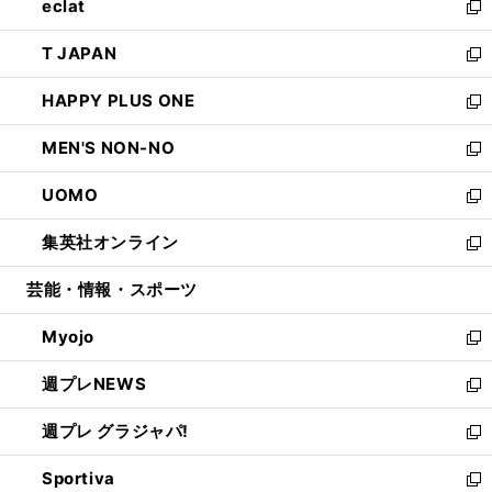
eclat
く
で
ド
ィ
い
新
開
ウ
ン
ウ
し
T JAPAN
く
で
ド
ィ
い
新
開
ウ
ン
ウ
し
HAPPY PLUS ONE
く
で
ド
ィ
い
新
開
ウ
ン
ウ
し
MEN'S NON-NO
く
で
ド
ィ
い
新
開
ウ
ン
ウ
し
UOMO
く
で
ド
ィ
い
新
開
ウ
ン
ウ
し
集英社オンライン
く
で
ド
ィ
い
新
開
ウ
ン
ウ
し
芸能・情報・スポーツ
く
で
ド
ィ
い
開
ウ
ン
ウ
Myojo
く
で
ド
ィ
新
開
ウ
ン
し
週プレNEWS
く
で
ド
い
新
開
ウ
ウ
し
週プレ グラジャパ!
く
で
ィ
い
新
開
ン
ウ
し
Sportiva
く
ド
ィ
い
新