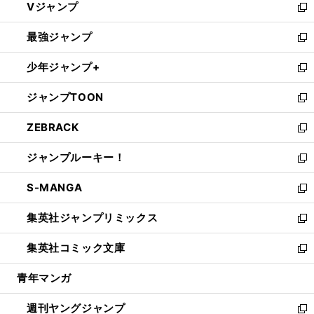
Vジャンプ
ィ
い
新
ン
ウ
し
最強ジャンプ
ド
ィ
い
新
ウ
ン
ウ
し
少年ジャンプ+
で
ド
ィ
い
新
開
ウ
ン
ウ
し
ジャンプTOON
く
で
ド
ィ
い
新
開
ウ
ン
ウ
し
ZEBRACK
く
で
ド
ィ
い
新
開
ウ
ン
ウ
し
ジャンプルーキー！
く
で
ド
ィ
い
新
開
ウ
ン
ウ
し
S-MANGA
く
で
ド
ィ
い
新
開
ウ
ン
ウ
し
集英社ジャンプリミックス
く
で
ド
ィ
い
新
開
ウ
ン
ウ
し
集英社コミック文庫
く
で
ド
ィ
い
新
開
ウ
ン
ウ
し
青年マンガ
く
で
ド
ィ
い
開
ウ
ン
ウ
週刊ヤングジャンプ
く
で
ド
ィ
新