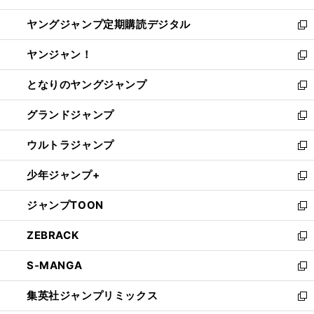
開
ウ
ン
し
ヤングジャンプ定期購読デジタル
く
で
ド
い
新
開
ウ
ウ
し
ヤンジャン！
く
で
ィ
い
新
開
ン
ウ
し
となりのヤングジャンプ
く
ド
ィ
い
新
ウ
ン
ウ
し
グランドジャンプ
で
ド
ィ
い
新
開
ウ
ン
ウ
し
ウルトラジャンプ
く
で
ド
ィ
い
新
開
ウ
ン
ウ
し
少年ジャンプ+
く
で
ド
ィ
い
新
開
ウ
ン
ウ
し
ジャンプTOON
く
で
ド
ィ
い
新
開
ウ
ン
ウ
し
ZEBRACK
く
で
ド
ィ
い
新
開
ウ
ン
ウ
し
S-MANGA
く
で
ド
ィ
い
新
開
ウ
ン
ウ
し
集英社ジャンプリミックス
く
で
ド
ィ
い
新
開
ウ
ン
ウ
し