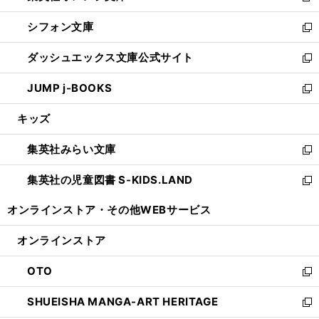
開
ウ
ウ
し
シフォン文庫
く
で
ィ
い
新
開
ン
ウ
し
ダッシュエックス文庫公式サイト
く
ド
ィ
い
新
ウ
ン
ウ
し
JUMP j-BOOKS
で
ド
ィ
い
新
開
ウ
ン
ウ
し
キッズ
く
で
ド
ィ
い
開
ウ
ン
ウ
集英社みらい文庫
く
で
ド
ィ
新
開
ウ
ン
し
集英社の児童図書 S-KIDS.LAND
く
で
ド
い
新
開
ウ
ウ
し
オンラインストア・
その他WEBサービス
く
で
ィ
い
開
ン
ウ
オンラインストア
く
ド
ィ
ウ
ン
OTO
で
ド
新
開
ウ
し
SHUEISHA MANGA-ART HERITAGE
く
で
い
新
開