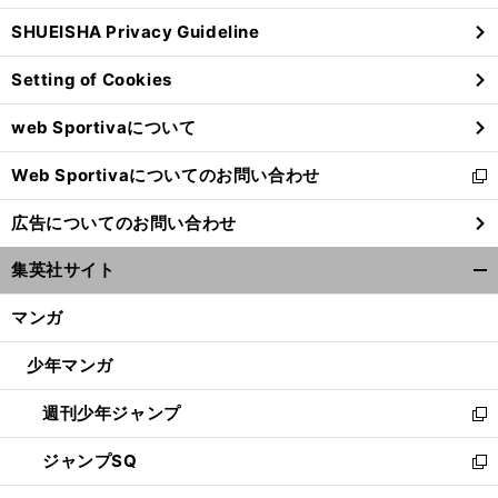
ウ
SHUEISHA Privacy Guideline
ィ
ン
Setting of Cookies
ド
ウ
web Sportivaについて
で
開
Web Sportivaについてのお問い合わせ
く
新
し
広告についてのお問い合わせ
い
ウ
集英社サイト
ィ
開
ン
く/
マンガ
ド
閉
ウ
じ
少年マンガ
で
る
開
週刊少年ジャンプ
く
新
し
ジャンプSQ
い
新
ウ
し