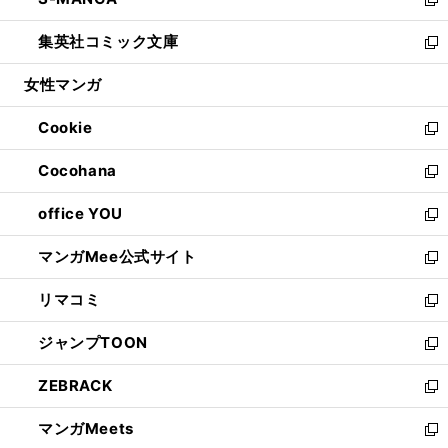
ド
ィ
い
新
開
ウ
ン
ウ
し
集英社コミック文庫
く
で
ド
ィ
い
新
開
ウ
ン
ウ
し
女性マンガ
く
で
ド
ィ
い
開
ウ
ン
ウ
Cookie
く
で
ド
ィ
新
開
ウ
ン
し
Cocohana
く
で
ド
い
新
開
ウ
ウ
し
office YOU
く
で
ィ
い
新
開
ン
ウ
し
マンガMee公式サイト
く
ド
ィ
い
新
ウ
ン
ウ
し
リマコミ
で
ド
ィ
い
新
開
ウ
ン
ウ
し
ジャンプTOON
く
で
ド
ィ
い
新
開
ウ
ン
ウ
し
ZEBRACK
く
で
ド
ィ
い
新
開
ウ
ン
ウ
し
マンガMeets
く
で
ド
ィ
い
新