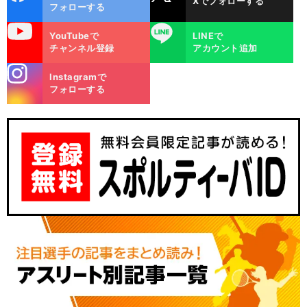
Xでフォローする
ok
フォローする
uTube
LINE
YouTubeで
LINEで
チャンネル登録
アカウント追加
stagra
Instagramで
m
フォローする