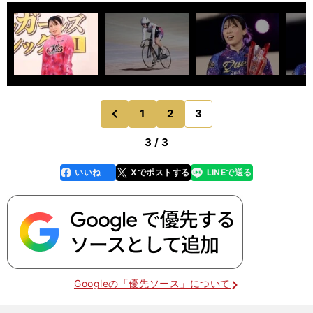
1
2
3
のページへ
前
3 / 3
いいね
Xでポストする
LINEで送る
line
faceboo
x
k
Googleの「優先ソース」について