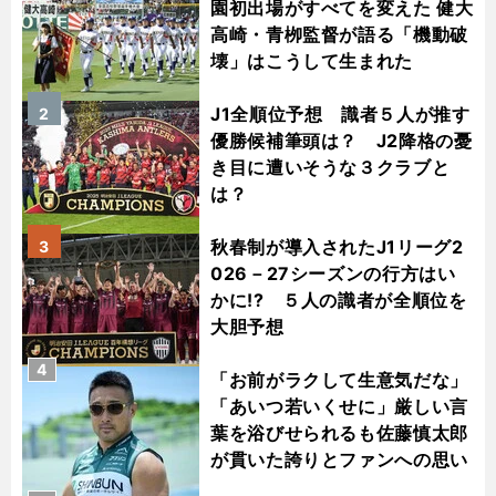
園初出場がすべてを変えた 健大
高崎・青栁監督が語る「機動破
壊」はこうして生まれた
J1全順位予想 識者５人が推す
2
優勝候補筆頭は？ J2降格の憂
き目に遭いそうな３クラブと
は？
秋春制が導入されたJ1リーグ2
3
026－27シーズンの行方はい
かに!? ５人の識者が全順位を
大胆予想
4
「お前がラクして生意気だな」
「あいつ若いくせに」厳しい言
葉を浴びせられるも佐藤慎太郎
が貫いた誇りとファンへの思い