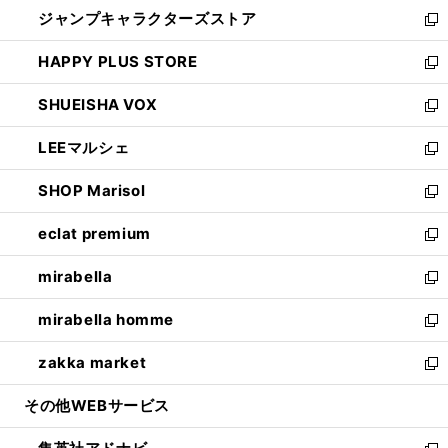
ウ
し
ジャンプキャラクターズストア
く
ィ
い
新
ン
ウ
し
HAPPY PLUS STORE
ド
ィ
い
新
ウ
ン
ウ
し
SHUEISHA VOX
で
ド
ィ
い
新
開
ウ
ン
ウ
し
LEEマルシェ
く
で
ド
ィ
い
新
開
ウ
ン
ウ
し
SHOP Marisol
く
で
ド
ィ
い
新
開
ウ
ン
ウ
し
eclat premium
く
で
ド
ィ
い
新
開
ウ
ン
ウ
し
mirabella
く
で
ド
ィ
い
新
開
ウ
ン
ウ
し
mirabella homme
く
で
ド
ィ
い
新
開
ウ
ン
ウ
し
zakka market
く
で
ド
ィ
い
新
開
ウ
ン
ウ
し
その他WEBサービス
く
で
ド
ィ
い
開
ウ
ン
ウ