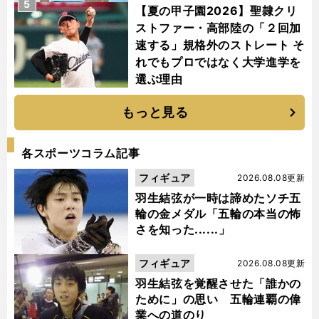
5
【夏の甲子園2026】聖隷クリ
ストファー・高部陸の「２回加
速する」規格外のストレート そ
れでもプロではなく大学進学を
選ぶ理由
もっと見る
各スポーツコラム記事
フィギュア
2026.08.08更新
羽生結弦が一時は諦めたソチ五
輪の金メダル「五輪の本当の怖
さを知った......」
フィギュア
2026.08.08更新
羽生結弦を覚醒させた「誰かの
ために」の思い 五輪連覇の偉
業への道のり