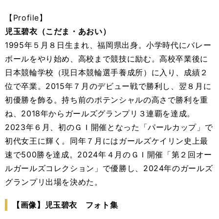
【Profile】
児玉碧衣（こだま・あおい）
1995年５月８日生まれ、福岡県出身。小学時代にバレー
ボールをやり始め、高校まで競技に励む。高校卒業後に
日本競輪学校（現日本競輪選手養成所）に入り、成績２
位で卒業。2015年７月のデビュー戦で勝利し、翌８月に
初優勝を飾る。持ち前のポテンシャルの高さで勝利を重
ね、2018年からガールズグランプリ３連覇を達成。
2023年６月、初のＧＩ開催となった「パールカップ」で
初代女王に輝く。同年７月にはガールズケイリン史上最
速で500勝を達成。2024年４月のＧＩ開催「第２回オー
ルガールズコレクション」で優勝し、2024年のガールズ
グランプリ出場を決めた。
【画像】児玉碧衣 フォト集