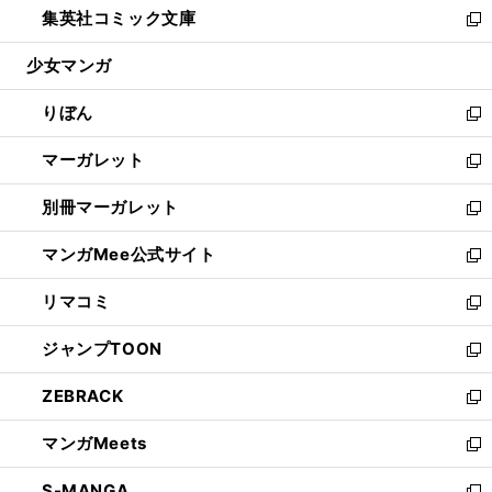
集英社コミック文庫
く
で
ド
ィ
い
新
開
ウ
ン
ウ
し
少女マンガ
く
で
ド
ィ
い
開
ウ
ン
ウ
りぼん
く
で
ド
ィ
新
開
ウ
ン
し
マーガレット
く
で
ド
い
新
開
ウ
ウ
し
別冊マーガレット
く
で
ィ
い
新
開
ン
ウ
し
マンガMee公式サイト
く
ド
ィ
い
新
ウ
ン
ウ
し
リマコミ
で
ド
ィ
い
新
開
ウ
ン
ウ
し
ジャンプTOON
く
で
ド
ィ
い
新
開
ウ
ン
ウ
し
ZEBRACK
く
で
ド
ィ
い
新
開
ウ
ン
ウ
し
マンガMeets
く
で
ド
ィ
い
新
開
ウ
ン
ウ
し
S-MANGA
く
で