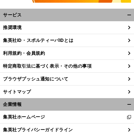
サービス
開
く/
推奨環境
閉
じ
集英社ID・スポルティーバIDとは
る
福
お
」
利用規約・会員規約
留光帆がボートレースにハマったのはAKB48時代
「
父さんはめちゃくちゃ喜んでました
特定商取引法に基づく表示・その他の事項
ブラウザプッシュ通知について
サイトマップ
企業情報
開
く/
集英社ホームページ
新
閉
し
じ
集英社プライバシーガイドライン
い
る