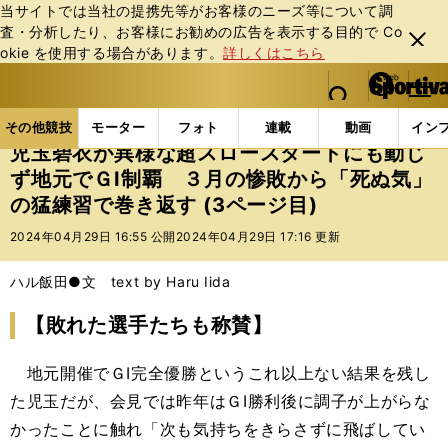
当サイトでは当社の提携先等がお客様のニーズ等について調
査・分析したり、お客様にお勧めの広告を表⽰する⽬的で Co
閉じ
okie を使⽤する場合があります。
詳しくはこちら
る
マイペ
web Sportiva (webスポルティーバ)
検索
メニュ
we
ー
その他競技の記事一覧
その他競技
その他
児玉
b
ジ
その他競技
モーター
フォト
連載
動画
イン
ス
児玉碧衣が異様な超スロースタートにも動じ
ポ
ず地元でＧⅠ制覇 ３月の惨敗から「死ぬ気」
ル
の猛練習で巻き返す (3ページ目)
テ
ィ
2024年04月29日 16:55 公開
2024年04月29日 17:16 更新
ー
バ
ハル飯田●文 text by Haru Iida
【敗れた選手たちも称賛】
地元開催でＧⅠ完全優勝というこれ以上ない結果を残し
た児玉だが、会見では昨年はＧⅠ勝利後に調子が上がらな
かったことに触れ「次も気持ちをきらさずに飛ばしてい