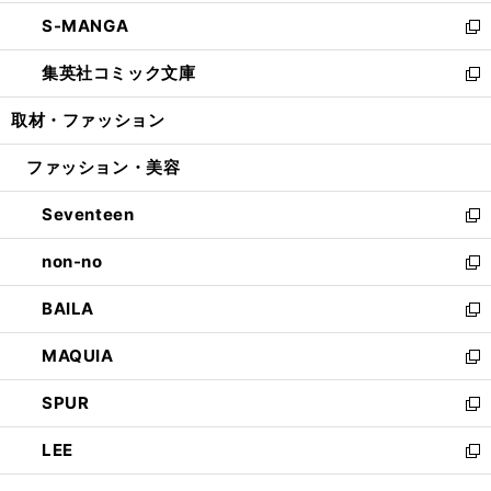
開
ウ
ン
ウ
し
S-MANGA
く
で
ド
ィ
い
新
開
ウ
ン
ウ
し
集英社コミック文庫
く
で
ド
ィ
い
新
開
ウ
ン
ウ
し
取材・ファッション
く
で
ド
ィ
い
開
ウ
ン
ウ
ファッション・美容
く
で
ド
ィ
開
ウ
ン
Seventeen
く
で
ド
新
開
ウ
し
non-no
く
で
い
新
開
ウ
し
BAILA
く
ィ
い
新
ン
ウ
し
MAQUIA
ド
ィ
い
新
ウ
ン
ウ
し
SPUR
で
ド
ィ
い
新
開
ウ
ン
ウ
し
LEE
く
で
ド
ィ
い
新
開
ウ
ン
ウ
し