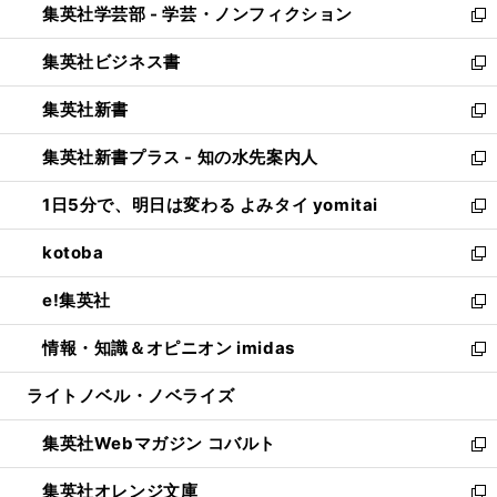
集英社学芸部 - 学芸・ノンフィクション
く
で
ド
ィ
新
開
ウ
ン
し
集英社ビジネス書
く
で
ド
い
新
開
ウ
ウ
し
集英社新書
く
で
ィ
い
新
開
ン
ウ
し
集英社新書プラス - 知の水先案内人
く
ド
ィ
い
新
ウ
ン
ウ
し
1日5分で、明日は変わる よみタイ yomitai
で
ド
ィ
い
新
開
ウ
ン
ウ
し
kotoba
く
で
ド
ィ
い
新
開
ウ
ン
ウ
し
e!集英社
く
で
ド
ィ
い
新
開
ウ
ン
ウ
し
情報・知識＆オピニオン imidas
く
で
ド
ィ
い
新
開
ウ
ン
ウ
し
ライトノベル・ノベライズ
く
で
ド
ィ
い
開
ウ
ン
ウ
集英社Webマガジン コバルト
く
で
ド
ィ
新
開
ウ
ン
し
集英社オレンジ文庫
く
で
ド
い
新