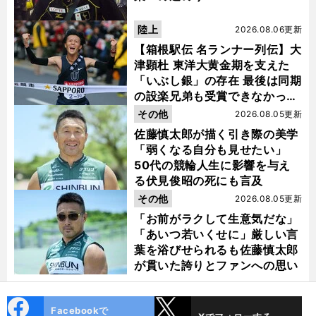
陸上
2026.08.06更新
【箱根駅伝 名ランナー列伝】大
津顕杜 東洋大黄金期を支えた
「いぶし銀」の存在 最後は同期
の設楽兄弟も受賞できなかった
金栗杯に輝く
その他
2026.08.05更新
佐藤慎太郎が描く引き際の美学
「弱くなる自分も見せたい」
50代の競輪人生に影響を与え
る伏見俊昭の死にも言及
その他
2026.08.05更新
「お前がラクして生意気だな」
「あいつ若いくせに」厳しい言
葉を浴びせられるも佐藤慎太郎
が貫いた誇りとファンへの思い
cebo
X
Facebookで