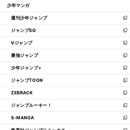
じ
少年マンガ
で
る
開
週刊少年ジャンプ
く
新
し
ジャンプSQ
い
新
ウ
し
Vジャンプ
ィ
い
新
ン
ウ
し
最強ジャンプ
ド
ィ
い
新
ウ
ン
ウ
し
少年ジャンプ+
で
ド
ィ
い
新
開
ウ
ン
ウ
し
ジャンプTOON
く
で
ド
ィ
い
新
開
ウ
ン
ウ
し
ZEBRACK
く
で
ド
ィ
い
新
開
ウ
ン
ウ
し
ジャンプルーキー！
く
で
ド
ィ
い
新
開
ウ
ン
ウ
し
S-MANGA
く
で
ド
ィ
い
新
開
ウ
ン
ウ
し
く