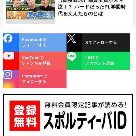
泣！？ ハードだったPL学園時
代を支えたものとは
cebo
X
Facebookで
Xでフォローする
ok
フォローする
uTube
LINE
YouTubeで
LINEで
チャンネル登録
アカウント追加
stagra
Instagramで
m
フォローする