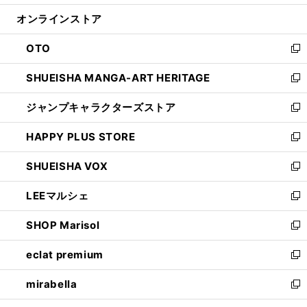
開
ン
ウ
オンラインストア
く
ド
ィ
ウ
ン
OTO
で
ド
新
開
ウ
し
SHUEISHA MANGA-ART HERITAGE
く
で
い
新
開
ウ
し
ジャンプキャラクターズストア
く
ィ
い
新
ン
ウ
し
HAPPY PLUS STORE
ド
ィ
い
新
ウ
ン
ウ
し
SHUEISHA VOX
で
ド
ィ
い
新
開
ウ
ン
ウ
し
LEEマルシェ
く
で
ド
ィ
い
新
開
ウ
ン
ウ
し
SHOP Marisol
く
で
ド
ィ
い
新
開
ウ
ン
ウ
し
eclat premium
く
で
ド
ィ
い
新
開
ウ
ン
ウ
し
mirabella
く
で
ド
ィ
い
新
開
ウ
ン
ウ
し