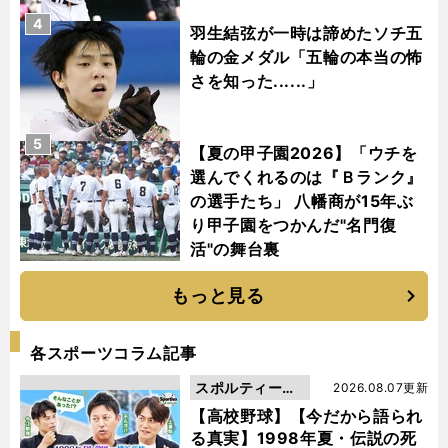
4
羽生結弦が一時は諦めたソチ五
輪の金メダル「五輪の本当の怖
さを知った......」
5
【夏の甲子園2026】「ウチを
選んでくれるのは『Ｂランク』
の選手たち」 八幡商が15年ぶ
り甲子園をつかんだ"名門復
活"の舞台裏
もっと見る
各スポーツコラム記事
スポルティーバ
2026.08.07更新
動画
【高校野球】【今だから語られ
る真実】1998年夏・伝説の死