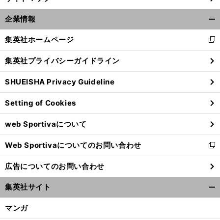
企業情報
開
く/
集英社ホームページ
新
閉
し
じ
集英社プライバシーガイドライン
い
る
ウ
SHUEISHA Privacy Guideline
ィ
ン
Setting of Cookies
ド
ウ
web Sportivaについて
で
開
Web Sportivaについてのお問い合わせ
く
新
し
広告についてのお問い合わせ
い
ウ
集英社サイト
ィ
開
ン
く/
マンガ
ド
閉
ウ