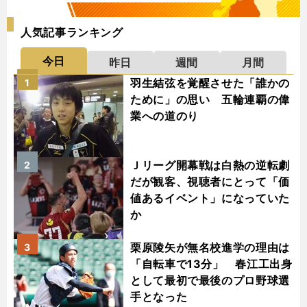
人気記事ランキング
今日
昨日
週間
月間
羽生結弦を覚醒させた「誰かの
1
ために」の思い 五輪連覇の偉
業への道のり
Ｊリーグ開幕戦は白熱の逆転劇
2
だが観客、視聴者にとって「価
値あるイベント」になっていた
か
栗原陵矢が無名校進学の理由は
3
「自転車で13分」 春江工出身
として最初で最後のプロ野球選
手となった