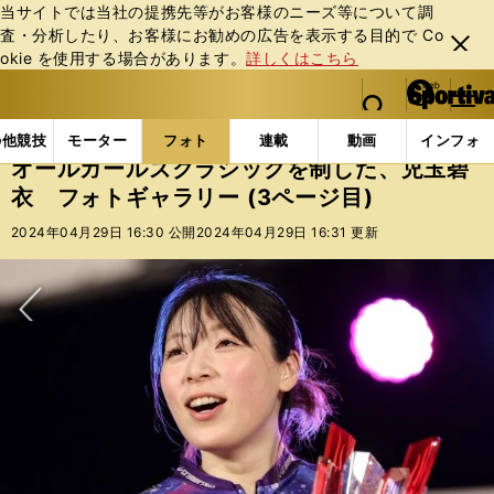
当サイトでは当社の提携先等がお客様のニーズ等について調
査・分析したり、お客様にお勧めの広告を表⽰する⽬的で Co
閉じ
okie を使⽤する場合があります。
詳しくはこちら
る
マイペ
web Sportiva (webスポルティーバ)
検索
メニュ
we
ー
フォトギャラリー
コラムフォト
オールガールズクラ
b
ジ
の他競技
モーター
フォト
連載
動画
インフォ
ス
オールガールズクラシックを制した、児玉碧
ポ
衣 フォトギャラリー (3ページ目)
ル
テ
2024年04月29日 16:30 公開
2024年04月29日 16:31 更新
ィ
ー
バ
次へ