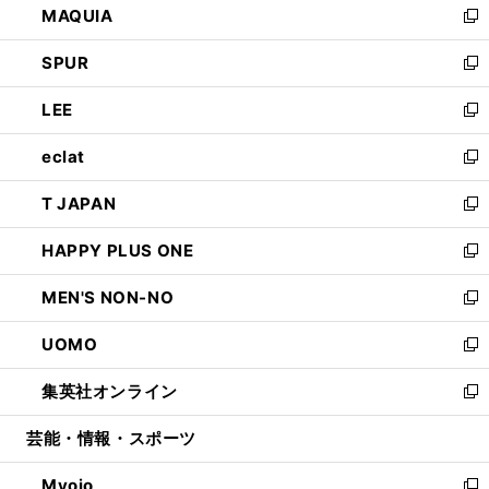
MAQUIA
ド
ィ
い
新
ウ
ン
ウ
し
SPUR
で
ド
ィ
い
新
開
ウ
ン
ウ
し
LEE
く
で
ド
ィ
い
新
開
ウ
ン
ウ
し
eclat
く
で
ド
ィ
い
新
開
ウ
ン
ウ
し
T JAPAN
く
で
ド
ィ
い
新
開
ウ
ン
ウ
し
HAPPY PLUS ONE
く
で
ド
ィ
い
新
開
ウ
ン
ウ
し
MEN'S NON-NO
く
で
ド
ィ
い
新
開
ウ
ン
ウ
し
UOMO
く
で
ド
ィ
い
新
開
ウ
ン
ウ
し
集英社オンライン
く
で
ド
ィ
い
新
開
ウ
ン
ウ
し
芸能・情報・スポーツ
く
で
ド
ィ
い
開
ウ
ン
ウ
Myojo
く
で
ド
ィ