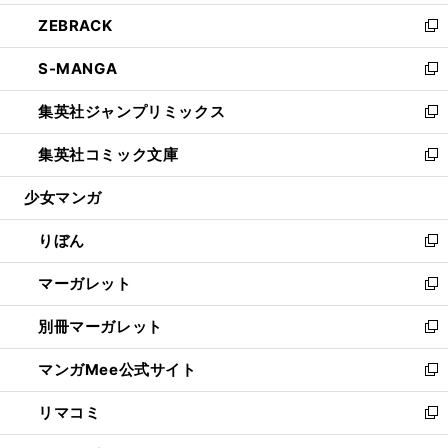
開
ウ
ン
ウ
し
ZEBRACK
く
で
ド
ィ
い
新
開
ウ
ン
ウ
し
S-MANGA
く
で
ド
ィ
い
新
開
ウ
ン
ウ
し
集英社ジャンプリミックス
く
で
ド
ィ
い
新
開
ウ
ン
ウ
し
集英社コミック文庫
く
で
ド
ィ
い
新
開
ウ
ン
ウ
し
少女マンガ
く
で
ド
ィ
い
開
ウ
ン
ウ
りぼん
く
で
ド
ィ
新
開
ウ
ン
し
マーガレット
く
で
ド
い
新
開
ウ
ウ
し
別冊マーガレット
く
で
ィ
い
新
開
ン
ウ
し
マンガMee公式サイト
く
ド
ィ
い
新
ウ
ン
ウ
し
リマコミ
で
ド
ィ
い
新
開
ウ
ン
ウ
し