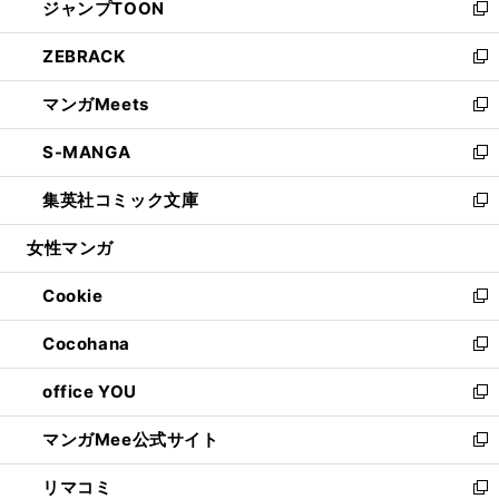
ジャンプTOON
く
で
ド
ィ
い
新
開
ウ
ン
ウ
し
ZEBRACK
く
で
ド
ィ
い
新
開
ウ
ン
ウ
し
マンガMeets
く
で
ド
ィ
い
新
開
ウ
ン
ウ
し
S-MANGA
く
で
ド
ィ
い
新
開
ウ
ン
ウ
し
集英社コミック文庫
く
で
ド
ィ
い
新
開
ウ
ン
ウ
し
女性マンガ
く
で
ド
ィ
い
開
ウ
ン
ウ
Cookie
く
で
ド
ィ
新
開
ウ
ン
し
Cocohana
く
で
ド
い
新
開
ウ
ウ
し
office YOU
く
で
ィ
い
新
開
ン
ウ
し
マンガMee公式サイト
く
ド
ィ
い
新
ウ
ン
ウ
し
リマコミ
で
ド
ィ
い
新