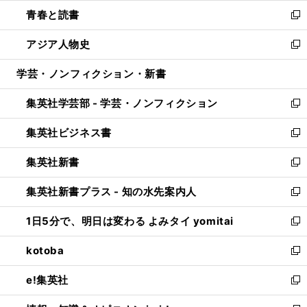
ウ
ン
ウ
し
青春と読書
で
ド
ィ
い
新
開
ウ
ン
ウ
し
アジア人物史
く
で
ド
ィ
い
新
開
ウ
ン
ウ
し
学芸・ノンフィクション・新書
く
で
ド
ィ
い
開
ウ
ン
ウ
集英社学芸部 - 学芸・ノンフィクション
く
で
ド
ィ
新
開
ウ
ン
し
集英社ビジネス書
く
で
ド
い
新
開
ウ
ウ
し
集英社新書
く
で
ィ
い
新
開
ン
ウ
し
集英社新書プラス - 知の水先案内人
く
ド
ィ
い
新
ウ
ン
ウ
し
1日5分で、明日は変わる よみタイ yomitai
で
ド
ィ
い
新
開
ウ
ン
ウ
し
kotoba
く
で
ド
ィ
い
新
開
ウ
ン
ウ
し
e!集英社
く
で
ド
ィ
い
新
開
ウ
ン
ウ
し