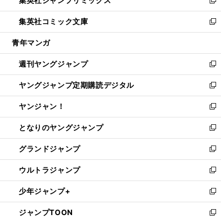
集英社ジャンプリミックス
で
ド
ィ
い
新
開
ウ
ン
ウ
し
集英社コミック文庫
く
で
ド
ィ
い
新
開
ウ
ン
ウ
し
青年マンガ
く
で
ド
ィ
い
開
ウ
ン
ウ
週刊ヤングジャンプ
く
で
ド
ィ
新
開
ウ
ン
し
ヤングジャンプ定期購読デジタル
く
で
ド
い
新
開
ウ
ウ
し
ヤンジャン！
く
で
ィ
い
新
開
ン
ウ
し
となりのヤングジャンプ
く
ド
ィ
い
新
ウ
ン
ウ
し
グランドジャンプ
で
ド
ィ
い
新
開
ウ
ン
ウ
し
ウルトラジャンプ
く
で
ド
ィ
い
新
開
ウ
ン
ウ
し
少年ジャンプ+
く
で
ド
ィ
い
新
開
ウ
ン
ウ
し
ジャンプTOON
く
で
ド
ィ
い
新