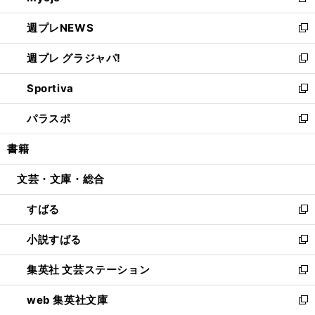
新
開
ウ
ン
し
週プレNEWS
く
で
ド
い
新
開
ウ
ウ
し
週プレ グラジャパ!
く
で
ィ
い
新
開
ン
ウ
し
Sportiva
く
ド
ィ
い
新
ウ
ン
ウ
し
パラスポ
で
ド
ィ
い
新
開
ウ
ン
ウ
し
書籍
く
で
ド
ィ
い
開
ウ
ン
ウ
文芸・文庫・総合
く
で
ド
ィ
開
ウ
ン
すばる
く
で
ド
新
開
ウ
し
小説すばる
く
で
い
新
開
ウ
し
集英社 文芸ステーション
く
ィ
い
新
ン
ウ
し
web 集英社文庫
ド
ィ
い
新