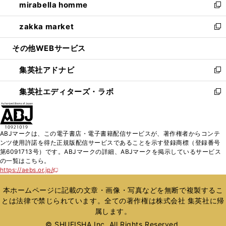
mirabella homme
く
で
ド
ィ
い
新
開
ウ
ン
ウ
し
zakka market
く
で
ド
ィ
い
新
開
ウ
ン
ウ
し
その他WEBサービス
く
で
ド
ィ
い
開
ウ
ン
ウ
集英社アドナビ
く
で
ド
ィ
新
開
ウ
ン
し
集英社エディターズ・ラボ
く
で
ド
い
新
開
ウ
ウ
し
く
で
ィ
い
開
ン
ウ
ABJマークは、この電子書店・電子書籍配信サービスが、著作権者からコンテ
く
ド
ィ
ンツ使用許諾を得た正規版配信サービスであることを示す登録商標（登録番号
ウ
ン
第6091713号）です。ABJマークの詳細、ABJマークを掲示しているサービス
で
ド
の一覧はこちら。
開
ウ
https://aebs.or.jp/
新
く
で
し
い
開
本ホームページに記載の文章・画像・写真などを無断で複製するこ
ウ
く
とは法律で禁じられています。全ての著作権は株式会社 集英社に帰
ィ
属します。
ン
ド
© SHUEISHA Inc. All Rights Reserved.