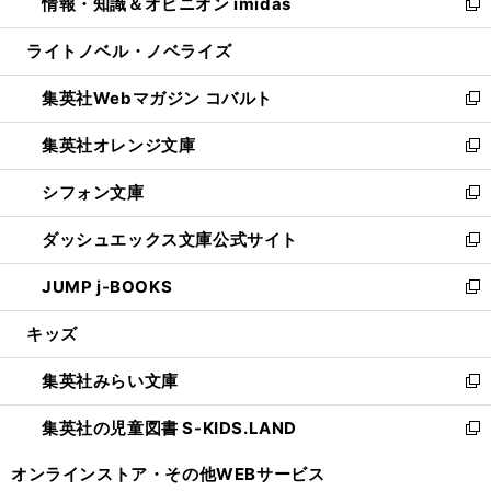
情報・知識＆オピニオン imidas
く
で
ド
ィ
い
新
開
ウ
ン
ウ
し
ライトノベル・ノベライズ
く
で
ド
ィ
い
開
ウ
ン
ウ
集英社Webマガジン コバルト
く
で
ド
ィ
新
開
ウ
ン
し
集英社オレンジ文庫
く
で
ド
い
新
開
ウ
ウ
し
シフォン文庫
く
で
ィ
い
新
開
ン
ウ
し
ダッシュエックス文庫公式サイト
く
ド
ィ
い
新
ウ
ン
ウ
し
JUMP j-BOOKS
で
ド
ィ
い
新
開
ウ
ン
ウ
し
キッズ
く
で
ド
ィ
い
開
ウ
ン
ウ
集英社みらい文庫
く
で
ド
ィ
新
開
ウ
ン
し
集英社の児童図書 S-KIDS.LAND
く
で
ド
い
新
開
ウ
ウ
し
オンラインストア・
その他WEBサービス
く
で
ィ
い