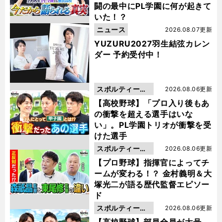
闘の最中にPL学園に何が起きて
いた！？
ニュース
2026.08.07更新
YUZURU2027羽生結弦カレン
ダー 予約受付中！
スポルティーバ
2026.08.06更新
動画
【高校野球】「プロ入り後もあ
の衝撃を超える選手はいな
い」。PL学園トリオが衝撃を受
けた選手
スポルティーバ
2026.08.06更新
動画
【プロ野球】指揮官によってチ
ームが変わる！？ 金村義明＆大
塚光二が語る歴代監督エピソー
ド
スポルティーバ
2026.08.06更新
動画
【高校野球】部員全員が大号