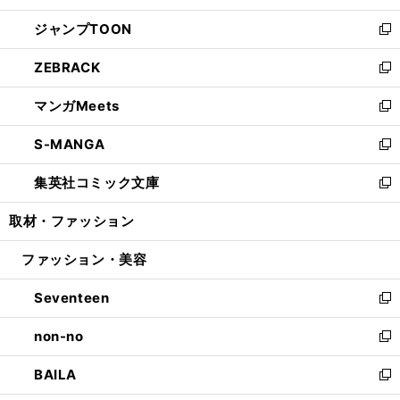
開
ウ
ン
ウ
し
ジャンプTOON
く
で
ド
ィ
い
新
開
ウ
ン
ウ
し
ZEBRACK
く
で
ド
ィ
い
新
開
ウ
ン
ウ
し
マンガMeets
く
で
ド
ィ
い
新
開
ウ
ン
ウ
し
S-MANGA
く
で
ド
ィ
い
新
開
ウ
ン
ウ
し
集英社コミック文庫
く
で
ド
ィ
い
新
開
ウ
ン
ウ
し
取材・ファッション
く
で
ド
ィ
い
開
ウ
ン
ウ
ファッション・美容
く
で
ド
ィ
開
ウ
ン
Seventeen
く
で
ド
新
開
ウ
し
non-no
く
で
い
新
開
ウ
し
BAILA
く
ィ
い
新
ン
ウ
し